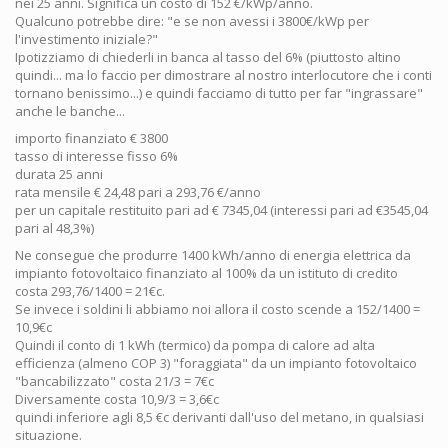
nei 25 anni. Significa un costo di 152 €/kWp/anno.
Qualcuno potrebbe dire: "e se non avessi i 3800€/kWp per
l'investimento iniziale?"
Ipotizziamo di chiederli in banca al tasso del 6% (piuttosto altino
quindi... ma lo faccio per dimostrare al nostro interlocutore che i conti
tornano benissimo...) e quindi facciamo di tutto per far "ingrassare"
anche le banche...
importo finanziato € 3800
tasso di interesse fisso 6%
durata 25 anni
rata mensile € 24,48 pari a 293,76 €/anno
per un capitale restituito pari ad € 7345,04 (interessi pari ad €3545,04
pari al 48,3%)
Ne consegue che produrre 1400 kWh/anno di energia elettrica da
impianto fotovoltaico finanziato al 100% da un istituto di credito
costa 293,76/1400 = 21€c.
Se invece i soldini li abbiamo noi allora il costo scende a 152/1400 =
10,9€c
Quindi il conto di 1 kWh (termico) da pompa di calore ad alta
efficienza (almeno COP 3) "foraggiata" da un impianto fotovoltaico
"bancabilizzato" costa 21/3 = 7€c
Diversamente costa 10,9/3 = 3,6€c
quindi inferiore agli 8,5 €c derivanti dall'uso del metano, in qualsiasi
situazione.