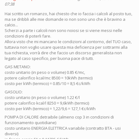
07:38
Hai scritto un romanzo, hai chiesto che io faccia i calcoli al posto tuo,
ma se dribbli alle mie domande io non sono uno che è bravino a
calcio...
Scherzi a parte i calcoli non sono noiosi se si viene messi nelle
condizioni di poterli fare.
Allora visto che mi mancano le condizioni al contorno, del TUO caso,
tuttavia non voglio usare questa mia deficienza per sottrarmi alla
tua richiesta, vorrà dire che faccio un discorso generalista non
legato al caso specifico, per buona pace di tutti.
GAS METANO:
costo unitario (in peso o volume) 0.85 €/mc,
potere calorifico kcal/mc 8500 = 10kWh (termici)
costo per kWh (termico) = 0.85/10 = 8,5 €c/kWh
GASOLIO:
costo unitario (in peso o volume) 1.22 €/l
potere calorifico kcal/l 8250 = 9,6kWh (termici)
costo per kWh (termico) = 1,22/9,6 = 127,1 €c/kWh
POMPA DI CALORE detraibile (almeno cop 3 in condizioni di
funzionamento quotidiane)
costo unitario ENERGIA ELETTRICA variabile (contratto BTA - usi
diversi)