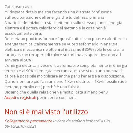
Catellosoccavo,
mi dispiace dirtelo ma stai facendo una discreta confusione
sull'equiparazione dell'energia che tu definisci primaria.
A parte le definizioni tu stai mettendo sullo stesso piano l'energia
elettrica e il potere calorifero del metano e la cosa non è
assolutamente vera.
Del metano puoi trasformare "quasi" tutto il suo potere calorifero in
energia termica (calore) mentre se vuoi trasformarlo in energia
elettrica o meccanica ne ottieni al massimo il 35% (solo le centrali a
turbogas con recupero di calore su turbina a vapore riescono ad
arrivare al 50%).
L'energia elettrica invece e' trasformabile completamente in energia
termica e al 90% in energia meccanica, ma se si usa una pompa di
calore è possibile moltiplicare anche per 3 l'energia a disposizione.
Quindi non fare più l'assunzione 1 Kwh elettrico = 1Kwh fossile (cioè
metano, petrolio etc.) perchè è una falsità.
Diciamo che quella relazione va moltiplicata almeno per 3.
Accedi
o
registrati
per inserire commenti.
Non si è mai visto l'utilizzo
Collegamento permanente
Inviato da
stefano leonardi
il Gio,
09/16/2010 - 08:21