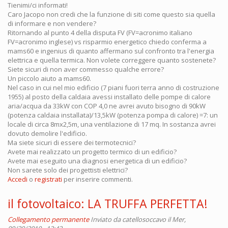
Tienimi/ci informati!
Caro Jacopo non credi che la funzione di siti come questo sia quella
di informare e non vendere?
Ritornando al punto 4 della disputa FV (FV=acronimo italiano
FV=acronimo inglese) vs risparmio energetico chiedo conferma a
mams60 e ingenius di quanto affermano sul confronto tra l'energia
elettrica e quella termica. Non volete correggere quanto sostenete?
Siete sicuri di non aver commesso qualche errore?
Un piccolo aiuto a mams60.
Nel caso in cui nel mio edificio (7 piani fuori terra anno di costruzione
1955) al posto della caldaia avessi installato delle pompe di calore
aria/acqua da 33kW con COP 4,0 ne avrei avuto bisogno di 90kW
(potenza caldaia installata)/13,5kW (potenza pompa di calore) =7: un
locale di circa 8mx2,5m, una ventilazione di 17 mq. In sostanza avrei
dovuto demolire l'edificio.
Ma siete sicuri di essere dei termotecnici?
Avete mai realizzato un progetto termico di un edificio?
Avete mai eseguito una diagnosi energetica di un edificio?
Non sarete solo dei progettisti elettrici?
Accedi
o
registrati
per inserire commenti.
il fotovoltaico: LA TRUFFA PERFETTA!
Collegamento permanente
Inviato da
catellosoccavo
il Mer,