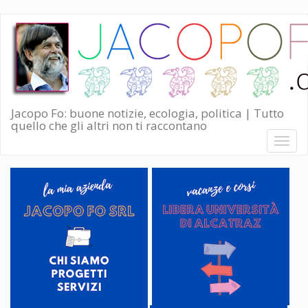
Salta
al
contenuto
principale
Jacopo Fo: buone notizie, ecologia, politica | Tutto
quello che gli altri non ti raccontano
Toggl
naviga