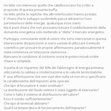
Ho letto con interesse quello che catellosoccavo ha scritto a
proposito di questa presunta truffa.
Ho letto anche le repliche che altri interlocutori hanno postato.
E' chiaro che lo sviluppo sostenibile passa attraverso l'uso
parsimonioso delle energie, qualunque esse siano.
Ma è pure chiaro che non possiamo basare il soddisfacimento della
domanda energetica solo mettendo a "dieta" il mercato energetico.
Purtroppo, nonostante molti di coloro che sono intervenuti in questa
interessante disquisizione si siano vantati di utilizzare il metodo
scientifico per provare le proprie affermazioni, paradossalmente è
stata commessa un'omissione clamorosa.
Mancano le condizioni al contorno ossia le ipotesi iniziali scritte
chiare e complete.
Si parla di un risparmio del 30% del fabbisogno di energia primaria
utilizzando la caldaia a condensazione e le valvole termostatiche.
E' una affermazione che non vuol dire nulla se non mi si specificano
le caratteristiche dell'impianto ante operam.
Che tipo di bruciatore è stato sostituito?
La distribuzione del fluido vettore è stata oggetto di intervento?
Come è fatto il sistema di distribuzione del calore?
Esso è isolato sufficientemente?
Che tipo di terminali abbiamo?
Qual'è la temperatura di funzionamento dell'impianto?