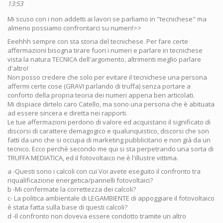
13:53
Mi scuso con i non addetti ai lavori se parliamo in "tecnichese" ma
almeno possiamo confrontarci su numeri!>>
Eeehhh sempre con sta storia del tecnichese. Per fare certe
affermazioni bisogna tirare fuori i numeri e parlare in tecnichese
vista la natura TECNICA dell'argomento, altrimenti meglio parlare
d'altro!
Non posso credere che solo per evitare il tecnichese una persona
affermi certe cose (GRAVI parlando di truffa) senza portare a
conforto della propria teoria dei numeri appena ben articolati.
Mi dispiace dirtelo caro Catello, ma sono una persona che è abituata
ad essere sincera e diretta nei rapporti.
Le tue affermazioni perdono di valore ed acquistano il significato di
discorsi di carattere demagogico e qualunquistico, discorsi che son
fatti da uno che si occupa di marketing pubblicitario e non già da un
tecnico. Ecco perchè secondo me qui si sta perpetrando una sorta di
TRUFFA MEDIATICA, ed il fotovoltaico ne è l'illustre vittima.
a -Questi sono i calcoli con cui Voi avete eseguito il confronto tra
riqualificazione energetica/pannelli fotovoltaici?
b -Mi confermate la correttezza dei calcoli?
c- La politica ambientale di LEGAMBIENTE di appoggiare il fotovoltaico
è stata fatta sulla base di questi calcoli?
d -Il confronto non doveva essere condotto tramite un altro