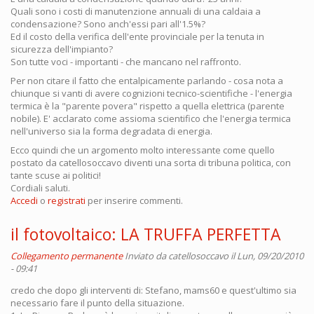
Quali sono i costi di manutenzione annuali di una caldaia a
condensazione? Sono anch'essi pari all'1.5%?
Ed il costo della verifica dell'ente provinciale per la tenuta in
sicurezza dell'impianto?
Son tutte voci - importanti - che mancano nel raffronto.
Per non citare il fatto che entalpicamente parlando - cosa nota a
chiunque si vanti di avere cognizioni tecnico-scientifiche - l'energia
termica è la "parente povera" rispetto a quella elettrica (parente
nobile). E' acclarato come assioma scientifico che l'energia termica
nell'universo sia la forma degradata di energia.
Ecco quindi che un argomento molto interessante come quello
postato da catellosoccavo diventi una sorta di tribuna politica, con
tante scuse ai politici!
Cordiali saluti.
Accedi
o
registrati
per inserire commenti.
il fotovoltaico: LA TRUFFA PERFETTA
Collegamento permanente
Inviato da
catellosoccavo
il Lun, 09/20/2010
- 09:41
credo che dopo gli interventi di: Stefano, mams60 e quest'ultimo sia
necessario fare il punto della situazione.