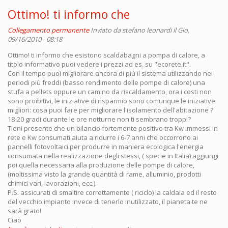
Ottimo! ti informo che
Collegamento permanente
Inviato da
stefano leonardi
il Gio,
09/16/2010 - 08:18
Ottimo! ti informo che esistono scaldabagni a pompa di calore, a
titolo informativo puoi vedere i prezzi ad es. su "ecorete.it".
Con il tempo puoi migliorare ancora di più il sistema utilizzando nei
periodi più freddi (basso rendimento delle pompe di calore) una
stufa a pellets oppure un camino da riscaldamento, ora i costi non
sono proibitivi, le iniziative di risparmio sono comunque le iniziative
migliori: cosa puoi fare per migliorare l'isolamento dell'abitazione ?
18-20 gradi durante le ore notturne non ti sembrano troppi?
Tieni presente che un bilancio fortemente positivo tra Kw immessi in
rete e Kw consumati aiuta a ridurre i 6-7 anni che occorrono ai
pannelli fotovoltaici per produrre in maniera ecologica l'energia
consumata nella realizzazione degli stessi, ( specie in Italia) aggiungi
poi quella necessaria alla produzione delle pompe di calore,
(moltissima visto la grande quantità di rame, alluminio, prodotti
chimici vari, lavorazioni, ecc.).
P.S. assicurati di smaltire correttamente ( riciclo) la caldaia ed il resto
del vecchio impianto invece di tenerlo inutilizzato, il pianeta te ne
sarà grato!
Ciao