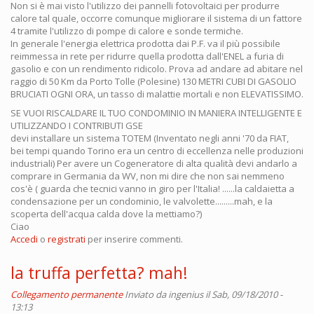
Non si è mai visto l'utilizzo dei pannelli fotovoltaici per produrre
calore tal quale, occorre comunque migliorare il sistema di un fattore
4 tramite l'utilizzo di pompe di calore e sonde termiche.
In generale l'energia elettrica prodotta dai P.F. va il più possibile
reimmessa in rete per ridurre quella prodotta dall'ENEL a furia di
gasolio e con un rendimento ridicolo. Prova ad andare ad abitare nel
raggio di 50 Km da Porto Tolle (Polesine) 130 METRI CUBI DI GASOLIO
BRUCIATI OGNI ORA, un tasso di malattie mortali e non ELEVATISSIMO.
SE VUOI RISCALDARE IL TUO CONDOMINIO IN MANIERA INTELLIGENTE E
UTILIZZANDO I CONTRIBUTI GSE
devi installare un sistema TOTEM (Inventato negli anni '70 da FIAT,
bei tempi quando Torino era un centro di eccellenza nelle produzioni
industriali) Per avere un Cogeneratore di alta qualità devi andarlo a
comprare in Germania da WV, non mi dire che non sai nemmeno
cos'è ( guarda che tecnici vanno in giro per l'Italia! ......la caldaietta a
condensazione per un condominio, le valvolette.........mah, e la
scoperta dell'acqua calda dove la mettiamo?)
Ciao
Accedi
o
registrati
per inserire commenti.
la truffa perfetta? mah!
Collegamento permanente
Inviato da
ingenius
il Sab, 09/18/2010 -
13:13