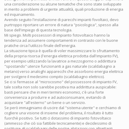
una considerazione su alcune tematiche che sono state sviluppate
in merito a problemi di urgente attualità, quali produzione di energia
ed inquinamento.
Avendo seguito l'installazione di parecchi impianti fovoltaici, devo
purtroppo riportare un errore di natura "psicologica", spesso alla
base dell'impiego di questa tecnologia.
Mi spiego. Molti possessori di impianto fotovoltaico hanno la
tendenza ad assumere comportamenti in contrasto con le buone
pratiche circa l'utilizzo finale dell'energia.
La situazione tipica è quella di voler massimizzare lo sfruttamento
della propria risorsa (l'energia elettrica prodotta dall'impianto FV),
per esempio utilizzando la lavatrice a mezzogiorno o addirittura
"spostando" utenze funzionanti a gas naturale (scaldabagno a
metano) verso analoghi apparecchi che assorbono energia elettrica
per svolgere il medesimo compito (scaldabagno elettrico).
Se ci si fermasse al "microcosmo" del possessore di impianto FV,
tale scelta non solo sarebbe positiva ma addirittura auspicabile:
basti pensare che in meri termini economici, c'è una forte
convenienza a produrre e ad autoconsumare, evitando di
acquistare "all'esterno" un bene o un servizio.
Se però immaginiamo di uscire dal "sistema utente" e cerchiamo di
cogliere una visione di insieme del problema, il risultato è tutto
fuorchè positivo. Se tutti ci dotassimo di impianto fotovoltaico
(ammesso che ciò sia fattibile tecnicamente) e decidessimo di
sostituire gli scaldabagni delle nostre abitazioni con altrettanti