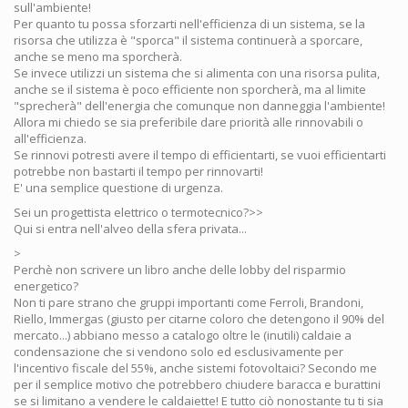
sull'ambiente!
Per quanto tu possa sforzarti nell'efficienza di un sistema, se la
risorsa che utilizza è "sporca" il sistema continuerà a sporcare,
anche se meno ma sporcherà.
Se invece utilizzi un sistema che si alimenta con una risorsa pulita,
anche se il sistema è poco efficiente non sporcherà, ma al limite
"sprecherà" dell'energia che comunque non danneggia l'ambiente!
Allora mi chiedo se sia preferibile dare priorità alle rinnovabili o
all'efficienza.
Se rinnovi potresti avere il tempo di efficientarti, se vuoi efficientarti
potrebbe non bastarti il tempo per rinnovarti!
E' una semplice questione di urgenza.
Sei un progettista elettrico o termotecnico?>>
Qui si entra nell'alveo della sfera privata...
>
Perchè non scrivere un libro anche delle lobby del risparmio
energetico?
Non ti pare strano che gruppi importanti come Ferroli, Brandoni,
Riello, Immergas (giusto per citarne coloro che detengono il 90% del
mercato...) abbiano messo a catalogo oltre le (inutili) caldaie a
condensazione che si vendono solo ed esclusivamente per
l'incentivo fiscale del 55%, anche sistemi fotovoltaici? Secondo me
per il semplice motivo che potrebbero chiudere baracca e burattini
se si limitano a vendere le caldaiette! E tutto ciò nonostante tu ti sia