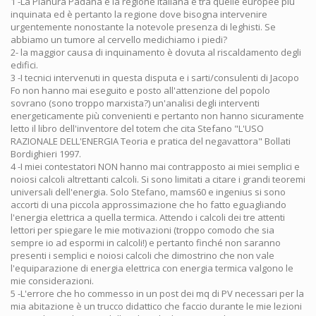
1 -La Pianura Padana è la regione italiana e tra quelle europee più
inquinata ed è pertanto la regione dove bisogna intervenire
urgentemente nonostante la notevole presenza di leghisti. Se
abbiamo un tumore al cervello medichiamo i piedi?
2- la maggior causa di inquinamento è dovuta al riscaldamento degli
edifici.
3 -I tecnici intervenuti in questa disputa e i sarti/consulenti di Jacopo
Fo non hanno mai eseguito e posto all'attenzione del popolo
sovrano (sono troppo marxista?) un'analisi degli interventi
energeticamente più convenienti e pertanto non hanno sicuramente
letto il libro dell'inventore del totem che cita Stefano "L'USO
RAZIONALE DELL'ENERGIA Teoria e pratica del negavattora" Bollati
Bordighieri 1997.
4 -I miei contestatori NON hanno mai contrapposto ai miei semplici e
noiosi calcoli altrettanti calcoli. Si sono limitati a citare i grandi teoremi
universali dell'energia. Solo Stefano, mams60 e ingenius si sono
accorti di una piccola approssimazione che ho fatto eguagliando
l'energia elettrica a quella termica. Attendo i calcoli dei tre attenti
lettori per spiegare le mie motivazioni (troppo comodo che sia
sempre io ad espormi in calcoli!) e pertanto finché non saranno
presenti i semplici e noiosi calcoli che dimostrino che non vale
l'equiparazione di energia elettrica con energia termica valgono le
mie considerazioni.
5 -L'errore che ho commesso in un post dei mq di PV necessari per la
mia abitazione è un trucco didattico che faccio durante le mie lezioni