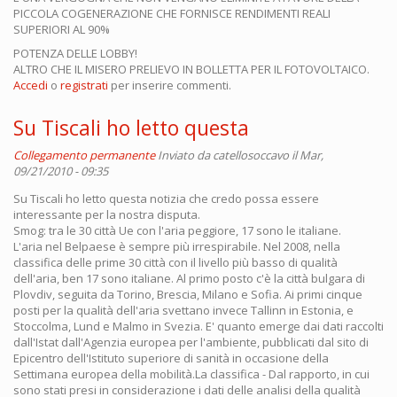
PICCOLA COGENERAZIONE CHE FORNISCE RENDIMENTI REALI
SUPERIORI AL 90%
POTENZA DELLE LOBBY!
ALTRO CHE IL MISERO PRELIEVO IN BOLLETTA PER IL FOTOVOLTAICO.
Accedi
o
registrati
per inserire commenti.
Su Tiscali ho letto questa
Collegamento permanente
Inviato da
catellosoccavo
il Mar,
09/21/2010 - 09:35
Su Tiscali ho letto questa notizia che credo possa essere
interessante per la nostra disputa.
Smog: tra le 30 città Ue con l'aria peggiore, 17 sono le italiane.
L'aria nel Belpaese è sempre più irrespirabile. Nel 2008, nella
classifica delle prime 30 città con il livello più basso di qualità
dell'aria, ben 17 sono italiane. Al primo posto c'è la città bulgara di
Plovdiv, seguita da Torino, Brescia, Milano e Sofia. Ai primi cinque
posti per la qualità dell'aria svettano invece Tallinn in Estonia, e
Stoccolma, Lund e Malmo in Svezia. E' quanto emerge dai dati raccolti
dall'Istat dall'Agenzia europea per l'ambiente, pubblicati dal sito di
Epicentro dell'Istituto superiore di sanità in occasione della
Settimana europea della mobilità.La classifica - Dal rapporto, in cui
sono stati presi in considerazione i dati delle analisi della qualità