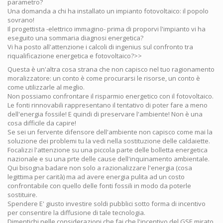
parametro?
Una domanda a chi ha installato un impianto fotovoltaico: il popolo
sovrano!
Il progettista -elettrico immagino- prima di proporvi l'impianto vi ha
eseguito una sommaria diagnosi energetica?
Vi ha posto all'attenzione i calcoli di ingenius sul confronto tra
riqualificazione energetica e fotovoltaico?>>
Questa è un'altra cosa strana che non capisco nel tuo ragionamento
moralizzatore: un conto è come procurarsi le risorse, un conto è
come utilizzarle al meglio.
Non possiamo confrontare il risparmio energetico con il fotovoltaico.
Le fonti rinnovabili rappresentano il tentativo di poter fare a meno
dell'energia fossile! E quindi di preservare l'ambiente! Non è una
cosa difficile da capire!
Se sei un fervente difensore dell'ambiente non capisco come mai la
soluzione dei problemi tu la vedi nella sostituzione delle caldaiette.
Focalizzi l'attenzione su una piccola parte delle bolletta energetica
nazionale e su una prte delle cause dell'inquinamento ambientale.
Qui bisogna badare non solo a razionalizzare l'energia (cosa
legittima per carità) ma ad avere energia pulita ad un costo
confrontabile con quello delle fonti fossili in modo da poterle
sostituire.
Spendere E' giusto investire soldi pubblici sotto forma di incentivo
per consentire la diffusione di tale tecnologia.
Dimentichi nelle considerazioni che fai che l'incentivo del GSE mirato