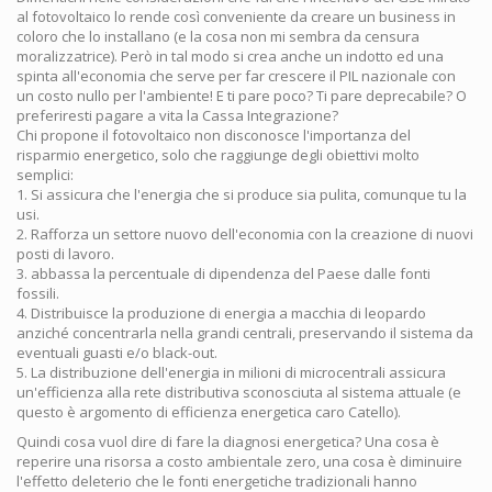
al fotovoltaico lo rende così conveniente da creare un business in
coloro che lo installano (e la cosa non mi sembra da censura
moralizzatrice). Però in tal modo si crea anche un indotto ed una
spinta all'economia che serve per far crescere il PIL nazionale con
un costo nullo per l'ambiente! E ti pare poco? Ti pare deprecabile? O
preferiresti pagare a vita la Cassa Integrazione?
Chi propone il fotovoltaico non disconosce l'importanza del
risparmio energetico, solo che raggiunge degli obiettivi molto
semplici:
1. Si assicura che l'energia che si produce sia pulita, comunque tu la
usi.
2. Rafforza un settore nuovo dell'economia con la creazione di nuovi
posti di lavoro.
3. abbassa la percentuale di dipendenza del Paese dalle fonti
fossili.
4. Distribuisce la produzione di energia a macchia di leopardo
anziché concentrarla nella grandi centrali, preservando il sistema da
eventuali guasti e/o black-out.
5. La distribuzione dell'energia in milioni di microcentrali assicura
un'efficienza alla rete distributiva sconosciuta al sistema attuale (e
questo è argomento di efficienza energetica caro Catello).
Quindi cosa vuol dire di fare la diagnosi energetica? Una cosa è
reperire una risorsa a costo ambientale zero, una cosa è diminuire
l'effetto deleterio che le fonti energetiche tradizionali hanno