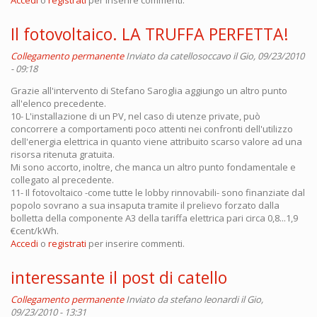
Il fotovoltaico. LA TRUFFA PERFETTA!
Collegamento permanente
Inviato da
catellosoccavo
il Gio, 09/23/2010
- 09:18
Grazie all'intervento di Stefano Saroglia aggiungo un altro punto
all'elenco precedente.
10- L'installazione di un PV, nel caso di utenze private, può
concorrere a comportamenti poco attenti nei confronti dell'utilizzo
dell'energia elettrica in quanto viene attribuito scarso valore ad una
risorsa ritenuta gratuita.
Mi sono accorto, inoltre, che manca un altro punto fondamentale e
collegato al precedente.
11- Il fotovoltaico -come tutte le lobby rinnovabili- sono finanziate dal
popolo sovrano a sua insaputa tramite il prelievo forzato dalla
bolletta della componente A3 della tariffa elettrica pari circa 0,8...1,9
€cent/kWh.
Accedi
o
registrati
per inserire commenti.
interessante il post di catello
Collegamento permanente
Inviato da
stefano leonardi
il Gio,
09/23/2010 - 13:31