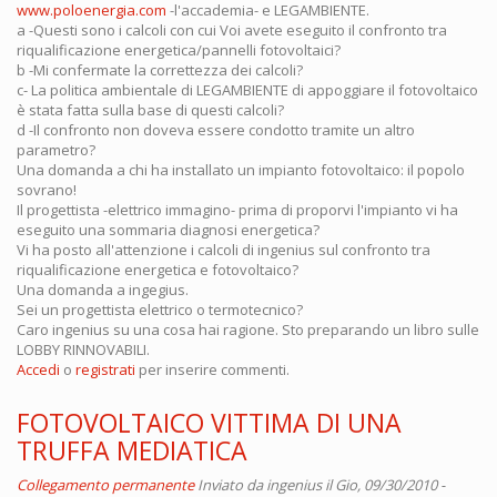
www.poloenergia.com
-l'accademia- e LEGAMBIENTE.
a -Questi sono i calcoli con cui Voi avete eseguito il confronto tra
riqualificazione energetica/pannelli fotovoltaici?
b -Mi confermate la correttezza dei calcoli?
c- La politica ambientale di LEGAMBIENTE di appoggiare il fotovoltaico
è stata fatta sulla base di questi calcoli?
d -Il confronto non doveva essere condotto tramite un altro
parametro?
Una domanda a chi ha installato un impianto fotovoltaico: il popolo
sovrano!
Il progettista -elettrico immagino- prima di proporvi l'impianto vi ha
eseguito una sommaria diagnosi energetica?
Vi ha posto all'attenzione i calcoli di ingenius sul confronto tra
riqualificazione energetica e fotovoltaico?
Una domanda a ingegius.
Sei un progettista elettrico o termotecnico?
Caro ingenius su una cosa hai ragione. Sto preparando un libro sulle
LOBBY RINNOVABILI.
Accedi
o
registrati
per inserire commenti.
FOTOVOLTAICO VITTIMA DI UNA
TRUFFA MEDIATICA
Collegamento permanente
Inviato da
ingenius
il Gio, 09/30/2010 -