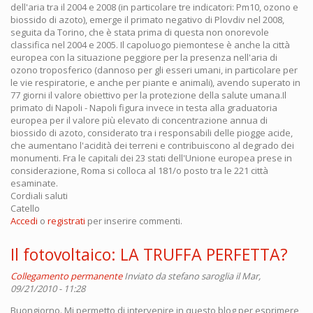
dell'aria tra il 2004 e 2008 (in particolare tre indicatori: Pm10, ozono e
biossido di azoto), emerge il primato negativo di Plovdiv nel 2008,
seguita da Torino, che è stata prima di questa non onorevole
classifica nel 2004 e 2005. Il capoluogo piemontese è anche la città
europea con la situazione peggiore per la presenza nell'aria di
ozono troposferico (dannoso per gli esseri umani, in particolare per
le vie respiratorie, e anche per piante e animali), avendo superato in
77 giorni il valore obiettivo per la protezione della salute umana.Il
primato di Napoli - Napoli figura invece in testa alla graduatoria
europea per il valore più elevato di concentrazione annua di
biossido di azoto, considerato tra i responsabili delle piogge acide,
che aumentano l'acidità dei terreni e contribuiscono al degrado dei
monumenti. Fra le capitali dei 23 stati dell'Unione europea prese in
considerazione, Roma si colloca al 181/o posto tra le 221 città
esaminate.
Cordiali saluti
Catello
Accedi
o
registrati
per inserire commenti.
Il fotovoltaico: LA TRUFFA PERFETTA?
Collegamento permanente
Inviato da
stefano saroglia
il Mar,
09/21/2010 - 11:28
Buongiorno. Mi permetto di intervenire in questo blog per esprimere