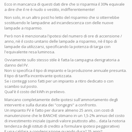
Ecco in mancanza di questi dati dire che si risparmia il 30% equivale
a dire che il re è nudo o vestito, indifferentemente!
Non solo, in un altro post ho letto del risparmio che si otterrebbe
sostituendo le lampadine ad incandescenza con delle nuove
lampade a risparmio.
Però non è menzionata l'ipotesi del numero di ore di accensione /
anno, nè il costo unitario delle lampade a risparmio, nè il tipo di
lampade da utilizzarsi, specificando la potenza di targa con
l'equivalente resa luminosa.
Ovviamente sullo stesso stile è fatta la campagna denigratoria a
danno del FV.
Non si specifica il tipo di impianto e la produzione annuale presunta.
Il tipo di tariffa incentivante ipotizzata.
Se i conteggi sono fatti per un impianto a ritiro dedicato o con
scambio sul posto.
Qual'è il costo del kWh in prelievo.
Mancano completamente delle ipotesi sull'ammortamento degli
interventi e sulla durata dei "congegni" a confronto.
Un impianto FV è fatto per durare almeno 25 anni, con costi di
manutenzione che le BANCHE stimano in un 1,5-2% annuo del costo
di investimento iniziale (quindi valore piuttosto alto... data la notoria
tendenza degli istituti di credito a formulare ipotesi peggiorative)
E una caldaia a condensazione quando dura? 25 anni?