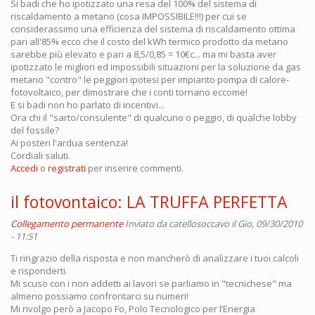
Si badi che ho ipotizzato una resa del 100% del sistema di
riscaldamento a metano (cosa IMPOSSIBILE!!!) per cui se
considerassimo una efficienza del sistema di riscaldamento ottima
pari all'85% ecco che il costo del kWh termico prodotto da metano
sarebbe più elevato e pari a 8,5/0,85 = 10€c... ma mi basta aver
ipotizzato le migliori ed impossibili situazioni per la soluzione da gas
metano "contro" le peggiori ipotesi per impianto pompa di calore-
fotovoltaico, per dimostrare che i conti tornano eccome!
E si badi non ho parlato di incentivi...
Ora chi il "sarto/consulente" di qualcuno o peggio, di qualche lobby
del fossile?
Ai posteri l'ardua sentenza!
Cordiali saluti.
Accedi
o
registrati
per inserire commenti.
il fotovontaico: LA TRUFFA PERFETTA
Collegamento permanente
Inviato da
catellosoccavo
il Gio, 09/30/2010
- 11:51
Ti ringrazio della risposta e non mancherò di analizzare i tuoi calcoli
e risponderti.
Mi scuso con i non addetti ai lavori se parliamo in "tecnichese" ma
almeno possiamo confrontarci su numeri!
Mi rivolgo però a Jacopo Fo, Polo Tecnologico per l’Energia