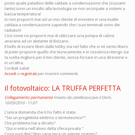
posto quale paladino delle caldaie a condensazione che (scusami
tanto) sono un insulto alla tecnologia se non accorpate a sistemi a
bassa temperatura!
Io non proporrò mai ad un mio cliente di investire in una inutile
caldaia a condensazione sapendo che i suoi terminali sono dei
radiatori!
Così come no proporrò mai di utilizzare una pompa di calore
aria/aria ad un abitante di Bolzano.
Il bello di essere liberi dalle lobby sta nel fatto che io mi sento libero
di poter proporre quello che tecnicamente e in coscienza ritengo sia
la scelta migliore per il mio cliente, senza forzare in una direzione o
in un'altra.
Cordiali saluti
Accedi
o
registrati
per inserire commenti.
il fotovoltaico: LA TRUFFA PERFETTA
Collegamento permanente
Inviato da
catellosoccavo
il Dom,
10/03/2010 - 11:07
L'unica domanda che ti ho fatto é stata:
"Sei un progettista elettrico o termotecnico?".
Che problema hai a dircelo?
"Qui si entra nell'alveo della sfera privata "
Cosa vuol dire? Non sarai mica un agente segreto?