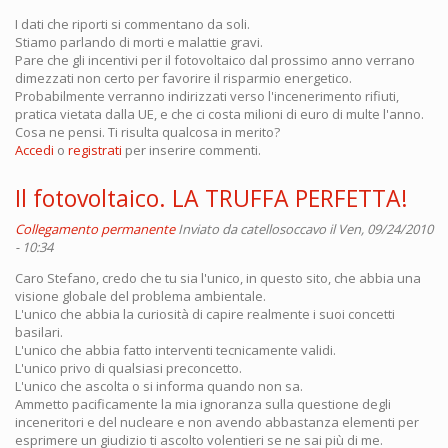
I dati che riporti si commentano da soli.
Stiamo parlando di morti e malattie gravi.
Pare che gli incentivi per il fotovoltaico dal prossimo anno verrano
dimezzati non certo per favorire il risparmio energetico.
Probabilmente verranno indirizzati verso l'incenerimento rifiuti,
pratica vietata dalla UE, e che ci costa milioni di euro di multe l'anno.
Cosa ne pensi. Ti risulta qualcosa in merito?
Accedi
o
registrati
per inserire commenti.
Il fotovoltaico. LA TRUFFA PERFETTA!
Collegamento permanente
Inviato da
catellosoccavo
il Ven, 09/24/2010
- 10:34
Caro Stefano, credo che tu sia l'unico, in questo sito, che abbia una
visione globale del problema ambientale.
L'unico che abbia la curiosità di capire realmente i suoi concetti
basilari.
L'unico che abbia fatto interventi tecnicamente validi.
L'unico privo di qualsiasi preconcetto.
L'unico che ascolta o si informa quando non sa.
Ammetto pacificamente la mia ignoranza sulla questione degli
inceneritori e del nucleare e non avendo abbastanza elementi per
esprimere un giudizio ti ascolto volentieri se ne sai più di me.