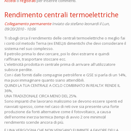
Accedi
o
registrati
per inserire commenti.
Rendimento centrali termoelettriche
Collegamento permanente
Inviato da
stefano leonardi
il Lun,
09/20/2010 - 10:06
Ti sbagli circa il rendimento delle centrali termoelettriche o meglio fai
i conti col metodo Terna (ex ENEL):ti dimentichi che devi considerare il
sistema nel suo complesso.
Il petrolio prima lo devi cercare, poi lo devi estrarre e quindi
raffinare, trasportare stoccare ecc.
L'elettricità prodotta in centrale prima di arrivare all'utilizzatore
subisce perdite.
Con i dati forniti dalle compagnie petrolifere e GSE si parla di un 14%,
ma puoi immaginare quanto siano attendibili.
QUINDI LA TUA CENTRALE A CICLO COMBINATO IN REALTA' RENDE IL
36%,
UNA TRADIZIONALE CIRCA MENO DEL 25%.
Sono impianti che lavorano malissimo se devono essere spenti ed
riavviati spesso, come nel caso di reti ove sia presente una forte
produzione da fonti alternative come il fotovoltaico, a causa
dell'enorme inerzia termica (tempi di avvio 2 ore minimo)il
rendimento scende ancora di più.
E UNA VERGOGNA CHE NON VENGANO ELIMINITE A FAVORE DELLA