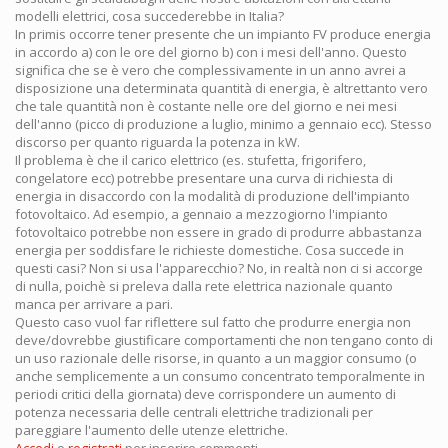
modelli elettrici, cosa succederebbe in Italia?
In primis occorre tener presente che un impianto FV produce energia
in accordo a) con le ore del giorno b) con i mesi dell'anno. Questo
significa che se è vero che complessivamente in un anno avrei a
disposizione una determinata quantità di energia, è altrettanto vero
che tale quantità non è costante nelle ore del giorno e nei mesi
dell'anno (picco di produzione a luglio, minimo a gennaio ecc). Stesso
discorso per quanto riguarda la potenza in kW.
Il problema è che il carico elettrico (es. stufetta, frigorifero,
congelatore ecc) potrebbe presentare una curva di richiesta di
energia in disaccordo con la modalità di produzione dell'impianto
fotovoltaico. Ad esempio, a gennaio a mezzogiorno l'impianto
fotovoltaico potrebbe non essere in grado di produrre abbastanza
energia per soddisfare le richieste domestiche. Cosa succede in
questi casi? Non si usa l'apparecchio? No, in realtà non ci si accorge
di nulla, poichè si preleva dalla rete elettrica nazionale quanto
manca per arrivare a pari.
Questo caso vuol far riflettere sul fatto che produrre energia non
deve/dovrebbe giustificare comportamenti che non tengano conto di
un uso razionale delle risorse, in quanto a un maggior consumo (o
anche semplicemente a un consumo concentrato temporalmente in
periodi critici della giornata) deve corrispondere un aumento di
potenza necessaria delle centrali elettriche tradizionali per
pareggiare l'aumento delle utenze elettriche.
Accedi
o
registrati
per inserire commenti.