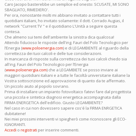
Caro Jacopo basterebbe un semplice ed onesto: SCUSATE, MI SONO
SBAGLIATO, RIMEDIERO'.
Per ora, nonostante molti mi abbiano invitato a contattare tutti i
quotidiani italiani, ho invitato solamente: il dott. Corrado Augias, il
network "Current TV " e il quotidiano L'Unità a seguire questa
contesa.
Che almeno sui temi dell'ambiente la sinistra dica qualcosa!
Attendo fiducioso le risposte dell'ing. Fauri del Polo Tecnologico per
l’Energia (
www.poloenergia.com
) e di LEGAMBIENTE al riguardo della
correttezza dei tuoi calcoli e delle tue considerazioni.
In mancanza di risposte sulla correttezza dei tuoi calcoli chiedo sia
all'ing. Fauri del Polo Tecnologico per l’Energia
(
www.poloenergia.com
) che a LEGAMBIETE se posso inviare ai
maggiori quotidiani italiani e a tutte le facoltà universitarie italiane la
Vostra sottoscrizione ed approvazione di quanto da te affermato.
Un piccolo aiuto al popolo sovrano.
Prima di installare un impianto fotovoltaico fatevi fare dal progettista
una piccola e sintetica diagnosi energetica accompagnata dalla
FIRMA ENERGETICA dell'edificio. Giusto LEGAMBIENTE?
Nel caso in cui non dovessero sapere cos'é la FIRMA ENRGETICA
dubitatene!
Nei miei prossimi interventi vi spiegherò come riconoscere gli ECO-
IGNORANTI.
Accedi
o
registrati
per inserire commenti.