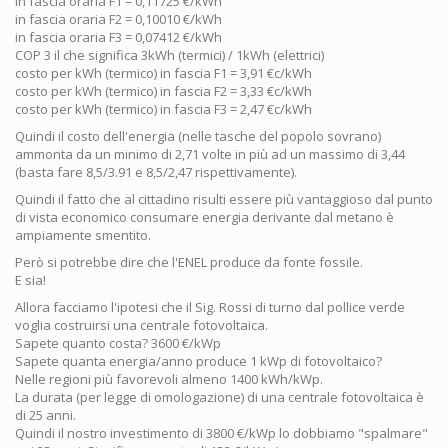
in fascia oraria F1 = 0,11725 €/kWh
in fascia oraria F2 = 0,10010 €/kWh
in fascia oraria F3 = 0,07412 €/kWh
COP 3 il che significa 3kWh (termici) / 1kWh (elettrici)
costo per kWh (termico) in fascia F1 = 3,91 €c/kWh
costo per kWh (termico) in fascia F2 = 3,33 €c/kWh
costo per kWh (termico) in fascia F3 = 2,47 €c/kWh
Quindi il costo dell'energia (nelle tasche del popolo sovrano)
ammonta da un minimo di 2,71 volte in più ad un massimo di 3,44
(basta fare 8,5/3.91 e 8,5/2,47 rispettivamente).
Quindi il fatto che al cittadino risulti essere più vantaggioso dal punto
di vista economico consumare energia derivante dal metano è
ampiamente smentito.
Però si potrebbe dire che l'ENEL produce da fonte fossile.
E sia!
Allora facciamo l'ipotesi che il Sig. Rossi di turno dal pollice verde
voglia costruirsi una centrale fotovoltaica.
Sapete quanto costa? 3600 €/kWp
Sapete quanta energia/anno produce 1 kWp di fotovoltaico?
Nelle regioni più favorevoli almeno 1400 kWh/kWp.
La durata (per legge di omologazione) di una centrale fotovoltaica è
di 25 anni.
Quindi il nostro investimento di 3800 €/kWp lo dobbiamo "spalmare"