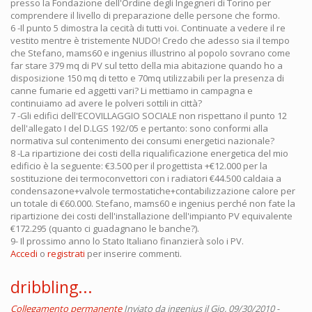
presso la Fondazione dell'Ordine degli Ingegneri di Torino per
comprendere il livello di preparazione delle persone che formo.
6 -Il punto 5 dimostra la cecità di tutti voi. Continuate a vedere il re
vestito mentre è tristemente NUDO! Credo che adesso sia il tempo
che Stefano, mams60 e ingenius illustrino al popolo sovrano come
far stare 379 mq di PV sul tetto della mia abitazione quando ho a
disposizione 150 mq di tetto e 70mq utilizzabili per la presenza di
canne fumarie ed aggetti vari? Li mettiamo in campagna e
continuiamo ad avere le polveri sottili in città?
7 -Gli edifici dell'ECOVILLAGGIO SOCIALE non rispettano il punto 12
dell'allegato I del D.LGS 192/05 e pertanto: sono conformi alla
normativa sul contenimento dei consumi energetici nazionale?
8 -La ripartizione dei costi della riqualificazione energetica del mio
edificio è la seguente: €3.500 per il progettista +€12.000 per la
sostituzione dei termoconvettori con i radiatori €44.500 caldaia a
condensazone+valvole termostatiche+contabilizzazione calore per
un totale di €60.000. Stefano, mams60 e ingenius perché non fate la
ripartizione dei costi dell'installazione dell'impianto PV equivalente
€172.295 (quanto ci guadagnano le banche?).
9- Il prossimo anno lo Stato Italiano finanzierà solo i PV.
Accedi
o
registrati
per inserire commenti.
dribbling...
Collegamento permanente
Inviato da
ingenius
il Gio, 09/30/2010 -