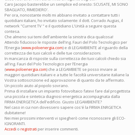
Caro Jacopo basterebbe un semplice ed onesto: SCUSATE, MI SONO
SBAGLIATO, RIMEDIERO'.
Per ora, nonostante molti mi abbiano invitato a contattare tutti i
quotidiani italiani, ho invitato solamente: il dott. Corrado Augias, il
network "Current TV " e il quotidiano L'Unità a seguire questa
contesa.
Che almeno sui temi dell'ambiente la sinistra dica qualcosa!
Attendo fiducioso le risposte dell'ing. Fauri del Polo Tecnologico per
l’Energia (
www.poloenergia.com
) e di LEGAMBIENTE al riguardo della
correttezza dei tuoi calcoli e delle tue considerazioni.
In mancanza di risposte sulla correttezza dei tuoi calcoli chiedo sia
all'ing. Fauri del Polo Tecnologico per l’Energia
(
www.poloenergia.com
) che a LEGAMBIETE se posso inviare ai
maggiori quotidiani italiani e a tutte le facoltà universitarie italiane la
Vostra sottoscrizione ed approvazione di quanto da te affermato.
Un piccolo aiuto al popolo sovrano.
Prima di installare un impianto fotovoltaico fatevi fare dal progettista
una piccola e sintetica diagnosi energetica accompagnata dalla
FIRMA ENERGETICA dell'edificio. Giusto LEGAMBIENTE?
Nel caso in cui non dovessero sapere cos'é la FIRMA ENRGETICA
dubitatene!
Nei miei prossimi interventi vi spiegherò come riconoscere gli ECO-
IGNORANTI.
Accedi
o
registrati
per inserire commenti.