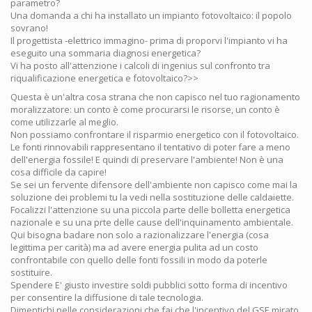
parametro?
Una domanda a chi ha installato un impianto fotovoltaico: il popolo
sovrano!
Il progettista -elettrico immagino- prima di proporvi l'impianto vi ha
eseguito una sommaria diagnosi energetica?
Vi ha posto all'attenzione i calcoli di ingenius sul confronto tra
riqualificazione energetica e fotovoltaico?>>
Questa è un'altra cosa strana che non capisco nel tuo ragionamento
moralizzatore: un conto è come procurarsi le risorse, un conto è
come utilizzarle al meglio.
Non possiamo confrontare il risparmio energetico con il fotovoltaico.
Le fonti rinnovabili rappresentano il tentativo di poter fare a meno
dell'energia fossile! E quindi di preservare l'ambiente! Non è una
cosa difficile da capire!
Se sei un fervente difensore dell'ambiente non capisco come mai la
soluzione dei problemi tu la vedi nella sostituzione delle caldaiette.
Focalizzi l'attenzione su una piccola parte delle bolletta energetica
nazionale e su una prte delle cause dell'inquinamento ambientale.
Qui bisogna badare non solo a razionalizzare l'energia (cosa
legittima per carità) ma ad avere energia pulita ad un costo
confrontabile con quello delle fonti fossili in modo da poterle
sostituire.
Spendere E' giusto investire soldi pubblici sotto forma di incentivo
per consentire la diffusione di tale tecnologia.
Dimentichi nelle considerazioni che fai che l'incentivo del GSE mirato