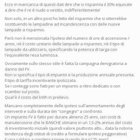
Ecco in mancanza di questi dati dire che si risparmia il 30% equivale
a dire che il re è nudo o vestito, indifferentemente!
Non solo, in un altro post ho letto del risparmio che si otterrebbe
sostituendo le lampadine ad incandescenza con delle nuove
lampade a risparmio.
Però non è menzionata l'ipotesi del numero di ore di accensione /
anno, nè il costo unitario delle lampade a risparmio, nè il tipo di
lampade da utilizzarsi, specificando la potenza di targa con
l'equivalente resa luminosa.
Ovviamente sullo stesso stile è fatta la campagna denigratoria a
danno del FV.
Non si specifica il tipo di impianto e la produzione annuale presunta.
Il tipo di tariffa incentivante ipotizzata.
Se i conteggi sono fatti per un impianto a ritiro dedicato o con
scambio sul posto.
Qual'è il costo del kWh in prelievo.
Mancano completamente delle ipotesi sull'ammortamento degli
interventi e sulla durata dei "congegni" a confronto.
Un impianto FV è fatto per durare almeno 25 anni, con costi di
manutenzione che le BANCHE stimano in un 1,5-2% annuo del costo
di investimento iniziale (quindi valore piuttosto alto... data la notoria
tendenza degli istituti di credito a formulare ipotesi peggiorative)
E una caldaia a condensazione quando dura? 25 anni?