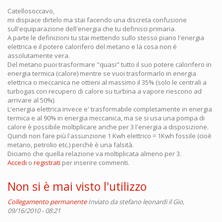
Catellosoccavo,
mi dispiace dirtelo ma stai facendo una discreta confusione
sull'equiparazione dell'energia che tu definisci primaria.
A parte le definizioni tu stai mettendo sullo stesso piano l'energia
elettrica e il potere calorifero del metano e la cosa non è
assolutamente vera.
Del metano puoi trasformare "quasi" tutto il suo potere calorifero in
energia termica (calore) mentre se vuoi trasformarlo in energia
elettrica o meccanica ne ottieni al massimo il 35% (solo le centrali a
turbogas con recupero di calore su turbina a vapore riescono ad
arrivare al 50%).
L'energia elettrica invece e' trasformabile completamente in energia
termica e al 90% in energia meccanica, ma se si usa una pompa di
calore è possibile moltiplicare anche per 3 l'energia a disposizione.
Quindi non fare più l'assunzione 1 Kwh elettrico = 1Kwh fossile (cioè
metano, petrolio etc.) perchè è una falsità.
Diciamo che quella relazione va moltiplicata almeno per 3.
Accedi
o
registrati
per inserire commenti.
Non si è mai visto l'utilizzo
Collegamento permanente
Inviato da
stefano leonardi
il Gio,
09/16/2010 - 08:21