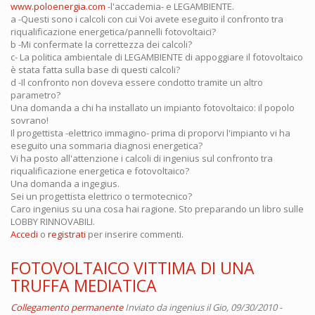
www.poloenergia.com
-l'accademia- e LEGAMBIENTE.
a -Questi sono i calcoli con cui Voi avete eseguito il confronto tra
riqualificazione energetica/pannelli fotovoltaici?
b -Mi confermate la correttezza dei calcoli?
c- La politica ambientale di LEGAMBIENTE di appoggiare il fotovoltaico
è stata fatta sulla base di questi calcoli?
d -Il confronto non doveva essere condotto tramite un altro
parametro?
Una domanda a chi ha installato un impianto fotovoltaico: il popolo
sovrano!
Il progettista -elettrico immagino- prima di proporvi l'impianto vi ha
eseguito una sommaria diagnosi energetica?
Vi ha posto all'attenzione i calcoli di ingenius sul confronto tra
riqualificazione energetica e fotovoltaico?
Una domanda a ingegius.
Sei un progettista elettrico o termotecnico?
Caro ingenius su una cosa hai ragione. Sto preparando un libro sulle
LOBBY RINNOVABILI.
Accedi
o
registrati
per inserire commenti.
FOTOVOLTAICO VITTIMA DI UNA
TRUFFA MEDIATICA
Collegamento permanente
Inviato da
ingenius
il Gio, 09/30/2010 -