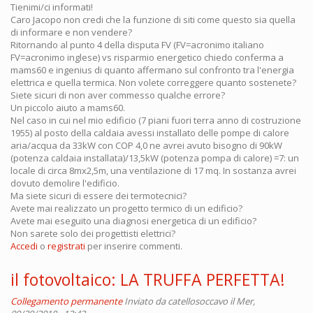
Tienimi/ci informati!
Caro Jacopo non credi che la funzione di siti come questo sia quella
di informare e non vendere?
Ritornando al punto 4 della disputa FV (FV=acronimo italiano
FV=acronimo inglese) vs risparmio energetico chiedo conferma a
mams60 e ingenius di quanto affermano sul confronto tra l'energia
elettrica e quella termica. Non volete correggere quanto sostenete?
Siete sicuri di non aver commesso qualche errore?
Un piccolo aiuto a mams60.
Nel caso in cui nel mio edificio (7 piani fuori terra anno di costruzione
1955) al posto della caldaia avessi installato delle pompe di calore
aria/acqua da 33kW con COP 4,0 ne avrei avuto bisogno di 90kW
(potenza caldaia installata)/13,5kW (potenza pompa di calore) =7: un
locale di circa 8mx2,5m, una ventilazione di 17 mq. In sostanza avrei
dovuto demolire l'edificio.
Ma siete sicuri di essere dei termotecnici?
Avete mai realizzato un progetto termico di un edificio?
Avete mai eseguito una diagnosi energetica di un edificio?
Non sarete solo dei progettisti elettrici?
Accedi
o
registrati
per inserire commenti.
il fotovoltaico: LA TRUFFA PERFETTA!
Collegamento permanente
Inviato da
catellosoccavo
il Mer,