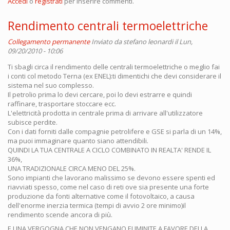
Accedi
o
registrati
per inserire commenti.
Rendimento centrali termoelettriche
Collegamento permanente
Inviato da
stefano leonardi
il Lun,
09/20/2010 - 10:06
Ti sbagli circa il rendimento delle centrali termoelettriche o meglio fai
i conti col metodo Terna (ex ENEL):ti dimentichi che devi considerare il
sistema nel suo complesso.
Il petrolio prima lo devi cercare, poi lo devi estrarre e quindi
raffinare, trasportare stoccare ecc.
L'elettricità prodotta in centrale prima di arrivare all'utilizzatore
subisce perdite.
Con i dati forniti dalle compagnie petrolifere e GSE si parla di un 14%,
ma puoi immaginare quanto siano attendibili.
QUINDI LA TUA CENTRALE A CICLO COMBINATO IN REALTA' RENDE IL
36%,
UNA TRADIZIONALE CIRCA MENO DEL 25%.
Sono impianti che lavorano malissimo se devono essere spenti ed
riavviati spesso, come nel caso di reti ove sia presente una forte
produzione da fonti alternative come il fotovoltaico, a causa
dell'enorme inerzia termica (tempi di avvio 2 ore minimo)il
rendimento scende ancora di più.
E UNA VERGOGNA CHE NON VENGANO ELIMINITE A FAVORE DELLA