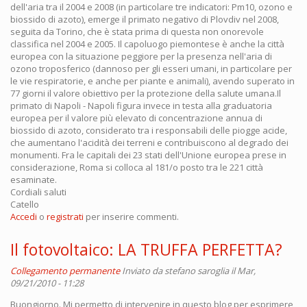
dell'aria tra il 2004 e 2008 (in particolare tre indicatori: Pm10, ozono e
biossido di azoto), emerge il primato negativo di Plovdiv nel 2008,
seguita da Torino, che è stata prima di questa non onorevole
classifica nel 2004 e 2005. Il capoluogo piemontese è anche la città
europea con la situazione peggiore per la presenza nell'aria di
ozono troposferico (dannoso per gli esseri umani, in particolare per
le vie respiratorie, e anche per piante e animali), avendo superato in
77 giorni il valore obiettivo per la protezione della salute umana.Il
primato di Napoli - Napoli figura invece in testa alla graduatoria
europea per il valore più elevato di concentrazione annua di
biossido di azoto, considerato tra i responsabili delle piogge acide,
che aumentano l'acidità dei terreni e contribuiscono al degrado dei
monumenti. Fra le capitali dei 23 stati dell'Unione europea prese in
considerazione, Roma si colloca al 181/o posto tra le 221 città
esaminate.
Cordiali saluti
Catello
Accedi
o
registrati
per inserire commenti.
Il fotovoltaico: LA TRUFFA PERFETTA?
Collegamento permanente
Inviato da
stefano saroglia
il Mar,
09/21/2010 - 11:28
Buongiorno. Mi permetto di intervenire in questo blog per esprimere