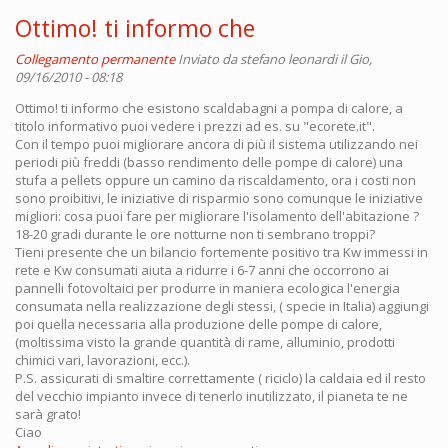
Ottimo! ti informo che
Collegamento permanente
Inviato da
stefano leonardi
il Gio,
09/16/2010 - 08:18
Ottimo! ti informo che esistono scaldabagni a pompa di calore, a
titolo informativo puoi vedere i prezzi ad es. su "ecorete.it".
Con il tempo puoi migliorare ancora di più il sistema utilizzando nei
periodi più freddi (basso rendimento delle pompe di calore) una
stufa a pellets oppure un camino da riscaldamento, ora i costi non
sono proibitivi, le iniziative di risparmio sono comunque le iniziative
migliori: cosa puoi fare per migliorare l'isolamento dell'abitazione ?
18-20 gradi durante le ore notturne non ti sembrano troppi?
Tieni presente che un bilancio fortemente positivo tra Kw immessi in
rete e Kw consumati aiuta a ridurre i 6-7 anni che occorrono ai
pannelli fotovoltaici per produrre in maniera ecologica l'energia
consumata nella realizzazione degli stessi, ( specie in Italia) aggiungi
poi quella necessaria alla produzione delle pompe di calore,
(moltissima visto la grande quantità di rame, alluminio, prodotti
chimici vari, lavorazioni, ecc.).
P.S. assicurati di smaltire correttamente ( riciclo) la caldaia ed il resto
del vecchio impianto invece di tenerlo inutilizzato, il pianeta te ne
sarà grato!
Ciao