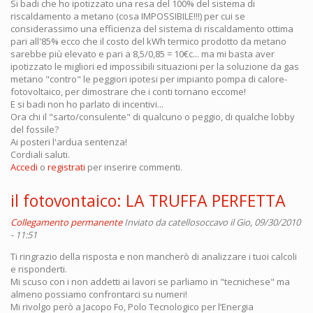
Si badi che ho ipotizzato una resa del 100% del sistema di
riscaldamento a metano (cosa IMPOSSIBILE!!!) per cui se
considerassimo una efficienza del sistema di riscaldamento ottima
pari all'85% ecco che il costo del kWh termico prodotto da metano
sarebbe più elevato e pari a 8,5/0,85 = 10€c... ma mi basta aver
ipotizzato le migliori ed impossibili situazioni per la soluzione da gas
metano "contro" le peggiori ipotesi per impianto pompa di calore-
fotovoltaico, per dimostrare che i conti tornano eccome!
E si badi non ho parlato di incentivi...
Ora chi il "sarto/consulente" di qualcuno o peggio, di qualche lobby
del fossile?
Ai posteri l'ardua sentenza!
Cordiali saluti.
Accedi
o
registrati
per inserire commenti.
il fotovontaico: LA TRUFFA PERFETTA
Collegamento permanente
Inviato da
catellosoccavo
il Gio, 09/30/2010
- 11:51
Ti ringrazio della risposta e non mancherò di analizzare i tuoi calcoli
e risponderti.
Mi scuso con i non addetti ai lavori se parliamo in "tecnichese" ma
almeno possiamo confrontarci su numeri!
Mi rivolgo però a Jacopo Fo, Polo Tecnologico per l’Energia