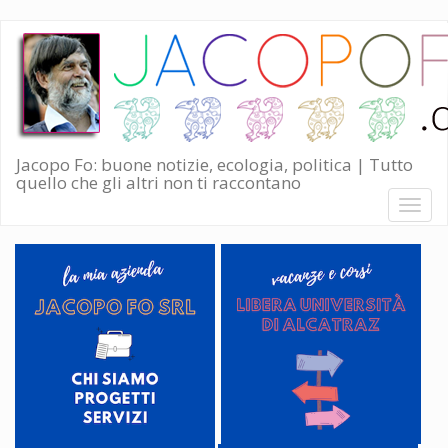
Salta
al
contenuto
principale
Jacopo Fo: buone notizie, ecologia, politica | Tutto
quello che gli altri non ti raccontano
Toggl
naviga