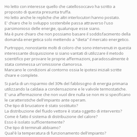
Ho letto con interesse quello che catellosoccavo ha scritto a
proposito di questa presunta truffa.
Ho letto anche le repliche che altri interlocutori hanno postato.
E' chiaro che lo sviluppo sostenibile passa attraverso l'uso
parsimonioso delle energie, qualunque esse siano.
Ma è pure chiaro che non possiamo basare il soddisfacimento della
domanda energetica solo mettendo a "dieta" il mercato energetico.
Purtroppo, nonostante molti di coloro che sono intervenuti in questa
interessante disquisizione si siano vantati di utilizzare il metodo
scientifico per provare le proprie affermazioni, paradossalmente è
stata commessa un'omissione clamorosa.
Mancano le condizioni al contorno ossia le ipotesi iniziali scritte
chiare e complete.
Si parla di un risparmio del 30% del fabbisogno di energia primaria
utilizzando la caldaia a condensazione e le valvole termostatiche.
E' una affermazione che non vuol dire nulla se non mi si specificano
le caratteristiche dell'impianto ante operam.
Che tipo di bruciatore è stato sostituito?
La distribuzione del fluido vettore è stata oggetto di intervento?
Come è fatto il sistema di distribuzione del calore?
Esso è isolato sufficientemente?
Che tipo di terminali abbiamo?
Qual'è la temperatura di funzionamento dell'impianto?