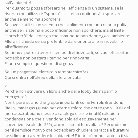
sull'ambiente!
Per quanto tu possa sforzarti nell'efficienza di un sistema, se la
risorsa che utilizza è "sporca" il sistema continuerà a sporcare,
anche se meno ma sporcherà.
Se invece utilizzi un sistema che si alimenta con una risorsa pulita,
anche se il sistema è poco efficiente non sporcherà, ma al limite
"sprecherà" dell'energia che comunque non danneggia l'ambiente!
Allora mi chiedo se sia preferibile dare priorità alle rinnovabili o
all'efficienza.
Se rinnovi potresti avere il tempo di efficientarti, se vuoi efficientarti
potrebbe non bastarti il tempo per rinnovarti!
E' una semplice questione di urgenza.
Sei un progettista elettrico o termotecnico?>>
Qui si entra nell'alveo della sfera privata...
>
Perchè non scrivere un libro anche delle lobby del risparmio
energetico?
Non ti pare strano che gruppi importanti come Ferroli, Brandoni,
Riello, Immergas (giusto per citarne coloro che detengono il 90% del
mercato...) abbiano messo a catalogo oltre le (inutili) caldaie a
condensazione che si vendono solo ed esclusivamente per
l'incentivo fiscale del 55%, anche sistemi fotovoltaici? Secondo me
per il semplice motivo che potrebbero chiudere baracca e burattini
se si limitano a vendere le caldaiette! E tutto ciò nonostante tu ti sia