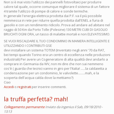
Non si è mai visto l'utilizzo dei pannelli fotovoltaici per produrre
calore tal quale, occorre comunque migliorare il sistema di un fattore
4 tramite l'utilizzo di pompe di calore e sonde termiche.
In generale l'energia elettrica prodotta dai P.F. va il più possibile
reimmessa in rete per ridurre quella prodotta dall'ENEL a furia di
gasolio e con un rendimento ridicolo. Prova ad andare ad abitare nel
raggio di 50 Km da Porto Tolle (Polesine) 130 METRI CUBI DI GASOLIO
BRUCIATI OGNI ORA, un tasso di malattie mortali e non ELEVATISSIMO.
SE VUOI RISCALDARE IL TUO CONDOMINIO IN MANIERA INTELLIGENTE E
UTILIZZANDO I CONTRIBUTI GSE
devi installare un sistema TOTEM (Inventato negli anni '70 da FIAT,
bei tempi quando Torino era un centro di eccellenza nelle produzioni
industriali) Per avere un Cogeneratore di alta qualità devi andarlo a
comprare in Germania da WV, non mi dire che non sai nemmeno
cos'è ( guarda che tecnici vanno in giro per l'Italia! ......la caldaietta a
condensazione per un condominio, le valvolette.........mah, e la
scoperta dell'acqua calda dove la mettiamo?)
Ciao
Accedi
o
registrati
per inserire commenti.
la truffa perfetta? mah!
Collegamento permanente
Inviato da
ingenius
il Sab, 09/18/2010 -
13:13