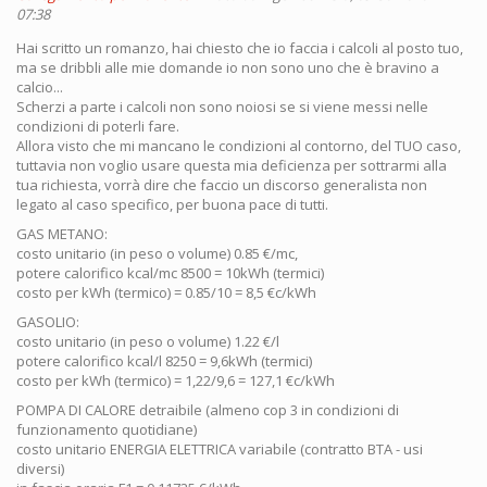
07:38
Hai scritto un romanzo, hai chiesto che io faccia i calcoli al posto tuo,
ma se dribbli alle mie domande io non sono uno che è bravino a
calcio...
Scherzi a parte i calcoli non sono noiosi se si viene messi nelle
condizioni di poterli fare.
Allora visto che mi mancano le condizioni al contorno, del TUO caso,
tuttavia non voglio usare questa mia deficienza per sottrarmi alla
tua richiesta, vorrà dire che faccio un discorso generalista non
legato al caso specifico, per buona pace di tutti.
GAS METANO:
costo unitario (in peso o volume) 0.85 €/mc,
potere calorifico kcal/mc 8500 = 10kWh (termici)
costo per kWh (termico) = 0.85/10 = 8,5 €c/kWh
GASOLIO:
costo unitario (in peso o volume) 1.22 €/l
potere calorifico kcal/l 8250 = 9,6kWh (termici)
costo per kWh (termico) = 1,22/9,6 = 127,1 €c/kWh
POMPA DI CALORE detraibile (almeno cop 3 in condizioni di
funzionamento quotidiane)
costo unitario ENERGIA ELETTRICA variabile (contratto BTA - usi
diversi)