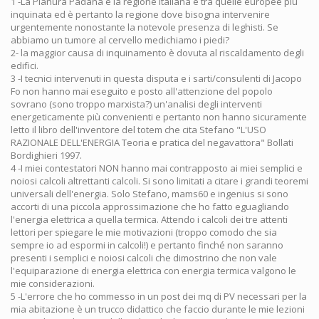
1 -La Pianura Padana è la regione italiana e tra quelle europee più
inquinata ed è pertanto la regione dove bisogna intervenire
urgentemente nonostante la notevole presenza di leghisti. Se
abbiamo un tumore al cervello medichiamo i piedi?
2- la maggior causa di inquinamento è dovuta al riscaldamento degli
edifici.
3 -I tecnici intervenuti in questa disputa e i sarti/consulenti di Jacopo
Fo non hanno mai eseguito e posto all'attenzione del popolo
sovrano (sono troppo marxista?) un'analisi degli interventi
energeticamente più convenienti e pertanto non hanno sicuramente
letto il libro dell'inventore del totem che cita Stefano "L'USO
RAZIONALE DELL'ENERGIA Teoria e pratica del negavattora" Bollati
Bordighieri 1997.
4 -I miei contestatori NON hanno mai contrapposto ai miei semplici e
noiosi calcoli altrettanti calcoli. Si sono limitati a citare i grandi teoremi
universali dell'energia. Solo Stefano, mams60 e ingenius si sono
accorti di una piccola approssimazione che ho fatto eguagliando
l'energia elettrica a quella termica. Attendo i calcoli dei tre attenti
lettori per spiegare le mie motivazioni (troppo comodo che sia
sempre io ad espormi in calcoli!) e pertanto finché non saranno
presenti i semplici e noiosi calcoli che dimostrino che non vale
l'equiparazione di energia elettrica con energia termica valgono le
mie considerazioni.
5 -L'errore che ho commesso in un post dei mq di PV necessari per la
mia abitazione è un trucco didattico che faccio durante le mie lezioni