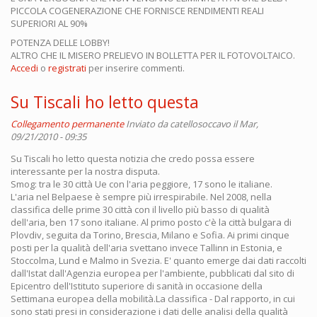
PICCOLA COGENERAZIONE CHE FORNISCE RENDIMENTI REALI
SUPERIORI AL 90%
POTENZA DELLE LOBBY!
ALTRO CHE IL MISERO PRELIEVO IN BOLLETTA PER IL FOTOVOLTAICO.
Accedi
o
registrati
per inserire commenti.
Su Tiscali ho letto questa
Collegamento permanente
Inviato da
catellosoccavo
il Mar,
09/21/2010 - 09:35
Su Tiscali ho letto questa notizia che credo possa essere
interessante per la nostra disputa.
Smog: tra le 30 città Ue con l'aria peggiore, 17 sono le italiane.
L'aria nel Belpaese è sempre più irrespirabile. Nel 2008, nella
classifica delle prime 30 città con il livello più basso di qualità
dell'aria, ben 17 sono italiane. Al primo posto c'è la città bulgara di
Plovdiv, seguita da Torino, Brescia, Milano e Sofia. Ai primi cinque
posti per la qualità dell'aria svettano invece Tallinn in Estonia, e
Stoccolma, Lund e Malmo in Svezia. E' quanto emerge dai dati raccolti
dall'Istat dall'Agenzia europea per l'ambiente, pubblicati dal sito di
Epicentro dell'Istituto superiore di sanità in occasione della
Settimana europea della mobilità.La classifica - Dal rapporto, in cui
sono stati presi in considerazione i dati delle analisi della qualità