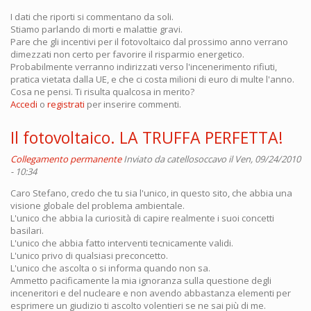
I dati che riporti si commentano da soli.
Stiamo parlando di morti e malattie gravi.
Pare che gli incentivi per il fotovoltaico dal prossimo anno verrano
dimezzati non certo per favorire il risparmio energetico.
Probabilmente verranno indirizzati verso l'incenerimento rifiuti,
pratica vietata dalla UE, e che ci costa milioni di euro di multe l'anno.
Cosa ne pensi. Ti risulta qualcosa in merito?
Accedi
o
registrati
per inserire commenti.
Il fotovoltaico. LA TRUFFA PERFETTA!
Collegamento permanente
Inviato da
catellosoccavo
il Ven, 09/24/2010
- 10:34
Caro Stefano, credo che tu sia l'unico, in questo sito, che abbia una
visione globale del problema ambientale.
L'unico che abbia la curiosità di capire realmente i suoi concetti
basilari.
L'unico che abbia fatto interventi tecnicamente validi.
L'unico privo di qualsiasi preconcetto.
L'unico che ascolta o si informa quando non sa.
Ammetto pacificamente la mia ignoranza sulla questione degli
inceneritori e del nucleare e non avendo abbastanza elementi per
esprimere un giudizio ti ascolto volentieri se ne sai più di me.