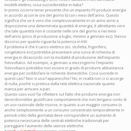
modelli elettrici, cosa succederebbe in Italia?
In primis occorre tener presente che un impianto FV produce energia
in accordo a) con le ore del giorno b) con i mesi dell'anno. Questo
significa che se è vero che complessivamente in un anno avrei a
disposizione una determinata quantità di energia, è altrettanto vero
che tale quantità non è costante nelle ore del giorno e nei mesi
dell'anno (picco di produzione a luglio, minimo a gennaio ecc). Stesso
discorso per quanto riguarda la potenza in kW.
Il problema è che il carico elettrico (es. stufetta, frigorifero,
congelatore ecc) potrebbe presentare una curva di richiesta di
energia in disaccordo con la modalità di produzione dell'impianto
fotovoltaico. Ad esempio, a gennaio a mezzogiorno l'impianto
fotovoltaico potrebbe non essere in grado di produrre abbastanza
energia per soddisfare le richieste domestiche. Cosa succede in
questi casi? Non si usa l'apparecchio? No, in realtà non ci si accorge
di nulla, poichè si preleva dalla rete elettrica nazionale quanto
manca per arrivare a pari.
Questo caso vuol far riflettere sul fatto che produrre energia non
deve/dovrebbe giustificare comportamenti che non tengano conto di
un uso razionale delle risorse, in quanto a un maggior consumo (o
anche semplicemente a un consumo concentrato temporalmente in
periodi critici della giornata) deve corrispondere un aumento di
potenza necessaria delle centrali elettriche tradizionali per
pareggiare l'aumento delle utenze elettriche.
Accedi
o
registrati
per inserire commenti.