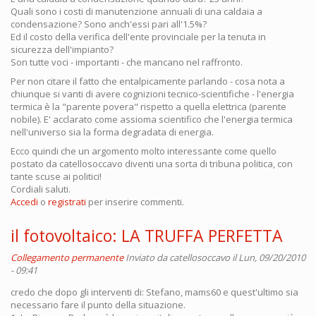
Quali sono i costi di manutenzione annuali di una caldaia a
condensazione? Sono anch'essi pari all'1.5%?
Ed il costo della verifica dell'ente provinciale per la tenuta in
sicurezza dell'impianto?
Son tutte voci - importanti - che mancano nel raffronto.
Per non citare il fatto che entalpicamente parlando - cosa nota a
chiunque si vanti di avere cognizioni tecnico-scientifiche - l'energia
termica è la "parente povera" rispetto a quella elettrica (parente
nobile). E' acclarato come assioma scientifico che l'energia termica
nell'universo sia la forma degradata di energia.
Ecco quindi che un argomento molto interessante come quello
postato da catellosoccavo diventi una sorta di tribuna politica, con
tante scuse ai politici!
Cordiali saluti.
Accedi
o
registrati
per inserire commenti.
il fotovoltaico: LA TRUFFA PERFETTA
Collegamento permanente
Inviato da
catellosoccavo
il Lun, 09/20/2010
- 09:41
credo che dopo gli interventi di: Stefano, mams60 e quest'ultimo sia
necessario fare il punto della situazione.