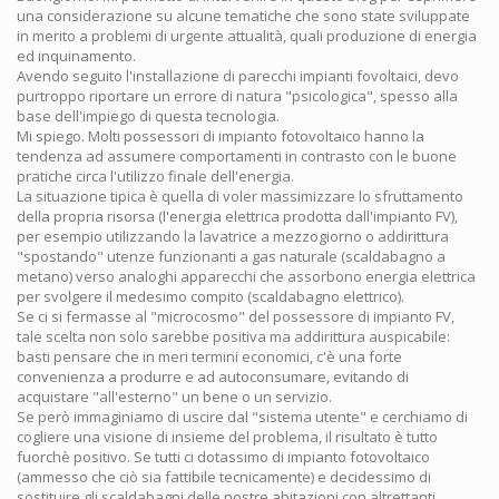
una considerazione su alcune tematiche che sono state sviluppate
in merito a problemi di urgente attualità, quali produzione di energia
ed inquinamento.
Avendo seguito l'installazione di parecchi impianti fovoltaici, devo
purtroppo riportare un errore di natura "psicologica", spesso alla
base dell'impiego di questa tecnologia.
Mi spiego. Molti possessori di impianto fotovoltaico hanno la
tendenza ad assumere comportamenti in contrasto con le buone
pratiche circa l'utilizzo finale dell'energia.
La situazione tipica è quella di voler massimizzare lo sfruttamento
della propria risorsa (l'energia elettrica prodotta dall'impianto FV),
per esempio utilizzando la lavatrice a mezzogiorno o addirittura
"spostando" utenze funzionanti a gas naturale (scaldabagno a
metano) verso analoghi apparecchi che assorbono energia elettrica
per svolgere il medesimo compito (scaldabagno elettrico).
Se ci si fermasse al "microcosmo" del possessore di impianto FV,
tale scelta non solo sarebbe positiva ma addirittura auspicabile:
basti pensare che in meri termini economici, c'è una forte
convenienza a produrre e ad autoconsumare, evitando di
acquistare "all'esterno" un bene o un servizio.
Se però immaginiamo di uscire dal "sistema utente" e cerchiamo di
cogliere una visione di insieme del problema, il risultato è tutto
fuorchè positivo. Se tutti ci dotassimo di impianto fotovoltaico
(ammesso che ciò sia fattibile tecnicamente) e decidessimo di
sostituire gli scaldabagni delle nostre abitazioni con altrettanti