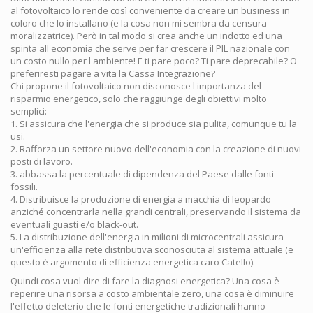
al fotovoltaico lo rende così conveniente da creare un business in
coloro che lo installano (e la cosa non mi sembra da censura
moralizzatrice). Però in tal modo si crea anche un indotto ed una
spinta all'economia che serve per far crescere il PIL nazionale con
un costo nullo per l'ambiente! E ti pare poco? Ti pare deprecabile? O
preferiresti pagare a vita la Cassa Integrazione?
Chi propone il fotovoltaico non disconosce l'importanza del
risparmio energetico, solo che raggiunge degli obiettivi molto
semplici:
1. Si assicura che l'energia che si produce sia pulita, comunque tu la
usi.
2. Rafforza un settore nuovo dell'economia con la creazione di nuovi
posti di lavoro.
3. abbassa la percentuale di dipendenza del Paese dalle fonti
fossili.
4. Distribuisce la produzione di energia a macchia di leopardo
anziché concentrarla nella grandi centrali, preservando il sistema da
eventuali guasti e/o black-out.
5. La distribuzione dell'energia in milioni di microcentrali assicura
un'efficienza alla rete distributiva sconosciuta al sistema attuale (e
questo è argomento di efficienza energetica caro Catello).
Quindi cosa vuol dire di fare la diagnosi energetica? Una cosa è
reperire una risorsa a costo ambientale zero, una cosa è diminuire
l'effetto deleterio che le fonti energetiche tradizionali hanno