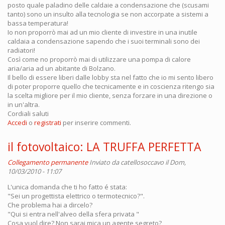
posto quale paladino delle caldaie a condensazione che (scusami
tanto) sono un insulto alla tecnologia se non accorpate a sistemi a
bassa temperatura!
Io non proporrò mai ad un mio cliente di investire in una inutile
caldaia a condensazione sapendo che i suoi terminali sono dei
radiatori!
Così come no proporrò mai di utilizzare una pompa di calore
aria/aria ad un abitante di Bolzano.
Il bello di essere liberi dalle lobby sta nel fatto che io mi sento libero
di poter proporre quello che tecnicamente e in coscienza ritengo sia
la scelta migliore per il mio cliente, senza forzare in una direzione o
in un'altra.
Cordiali saluti
Accedi
o
registrati
per inserire commenti.
il fotovoltaico: LA TRUFFA PERFETTA
Collegamento permanente
Inviato da
catellosoccavo
il Dom,
10/03/2010 - 11:07
L'unica domanda che ti ho fatto é stata:
"Sei un progettista elettrico o termotecnico?".
Che problema hai a dircelo?
"Qui si entra nell'alveo della sfera privata "
Cosa vuol dire? Non sarai mica un agente segreto?