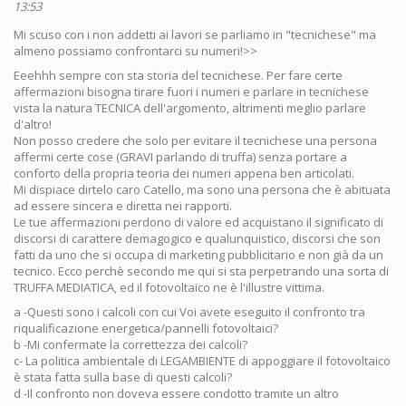
13:53
Mi scuso con i non addetti ai lavori se parliamo in "tecnichese" ma
almeno possiamo confrontarci su numeri!>>
Eeehhh sempre con sta storia del tecnichese. Per fare certe
affermazioni bisogna tirare fuori i numeri e parlare in tecnichese
vista la natura TECNICA dell'argomento, altrimenti meglio parlare
d'altro!
Non posso credere che solo per evitare il tecnichese una persona
affermi certe cose (GRAVI parlando di truffa) senza portare a
conforto della propria teoria dei numeri appena ben articolati.
Mi dispiace dirtelo caro Catello, ma sono una persona che è abituata
ad essere sincera e diretta nei rapporti.
Le tue affermazioni perdono di valore ed acquistano il significato di
discorsi di carattere demagogico e qualunquistico, discorsi che son
fatti da uno che si occupa di marketing pubblicitario e non già da un
tecnico. Ecco perchè secondo me qui si sta perpetrando una sorta di
TRUFFA MEDIATICA, ed il fotovoltaico ne è l'illustre vittima.
a -Questi sono i calcoli con cui Voi avete eseguito il confronto tra
riqualificazione energetica/pannelli fotovoltaici?
b -Mi confermate la correttezza dei calcoli?
c- La politica ambientale di LEGAMBIENTE di appoggiare il fotovoltaico
è stata fatta sulla base di questi calcoli?
d -Il confronto non doveva essere condotto tramite un altro