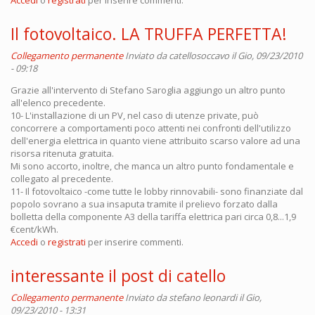
Il fotovoltaico. LA TRUFFA PERFETTA!
Collegamento permanente
Inviato da
catellosoccavo
il Gio, 09/23/2010
- 09:18
Grazie all'intervento di Stefano Saroglia aggiungo un altro punto
all'elenco precedente.
10- L'installazione di un PV, nel caso di utenze private, può
concorrere a comportamenti poco attenti nei confronti dell'utilizzo
dell'energia elettrica in quanto viene attribuito scarso valore ad una
risorsa ritenuta gratuita.
Mi sono accorto, inoltre, che manca un altro punto fondamentale e
collegato al precedente.
11- Il fotovoltaico -come tutte le lobby rinnovabili- sono finanziate dal
popolo sovrano a sua insaputa tramite il prelievo forzato dalla
bolletta della componente A3 della tariffa elettrica pari circa 0,8...1,9
€cent/kWh.
Accedi
o
registrati
per inserire commenti.
interessante il post di catello
Collegamento permanente
Inviato da
stefano leonardi
il Gio,
09/23/2010 - 13:31