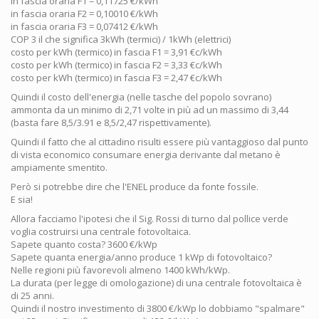
in fascia oraria F1 = 0,11725 €/kWh
in fascia oraria F2 = 0,10010 €/kWh
in fascia oraria F3 = 0,07412 €/kWh
COP 3 il che significa 3kWh (termici) / 1kWh (elettrici)
costo per kWh (termico) in fascia F1 = 3,91 €c/kWh
costo per kWh (termico) in fascia F2 = 3,33 €c/kWh
costo per kWh (termico) in fascia F3 = 2,47 €c/kWh
Quindi il costo dell'energia (nelle tasche del popolo sovrano)
ammonta da un minimo di 2,71 volte in più ad un massimo di 3,44
(basta fare 8,5/3.91 e 8,5/2,47 rispettivamente).
Quindi il fatto che al cittadino risulti essere più vantaggioso dal punto
di vista economico consumare energia derivante dal metano è
ampiamente smentito.
Però si potrebbe dire che l'ENEL produce da fonte fossile.
E sia!
Allora facciamo l'ipotesi che il Sig. Rossi di turno dal pollice verde
voglia costruirsi una centrale fotovoltaica.
Sapete quanto costa? 3600 €/kWp
Sapete quanta energia/anno produce 1 kWp di fotovoltaico?
Nelle regioni più favorevoli almeno 1400 kWh/kWp.
La durata (per legge di omologazione) di una centrale fotovoltaica è
di 25 anni.
Quindi il nostro investimento di 3800 €/kWp lo dobbiamo "spalmare"