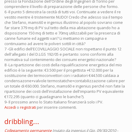
presso la Fondazione dell'Ordine degli Ingegneri di Torino per
comprendere il livello di preparazione delle persone che formo.
6 -Il punto 5 dimostra la cecità di tutti voi. Continuate a vedere il re
vestito mentre è tristemente NUDO! Credo che adesso sia il tempo
che Stefano, mams60 e ingenius illustrino al popolo sovrano come
far stare 379 mq di PV sul tetto della mia abitazione quando ho a
disposizione 150 mq di tetto e 70mq utilizzabili per la presenza di
canne fumarie ed aggetti vari? Li mettiamo in campagna e
continuiamo ad avere le polveri sottili in città?
7 -Gli edifici dell'ECOVILLAGGIO SOCIALE non rispettano il punto 12
dell'allegato I del D.LGS 192/05 e pertanto: sono conformi alla
normativa sul contenimento dei consumi energetici nazionale?
8 -La ripartizione dei costi della riqualificazione energetica del mio
edificio è la seguente: €3.500 per il progettista +€12.000 per la
sostituzione dei termoconvettori con i radiatori €44.500 caldaia a
condensazone+valvole termostatiche+contabilizzazione calore per
un totale di €60.000. Stefano, mams60 e ingenius perché non fate la
ripartizione dei costi dell'installazione dell'impianto PV equivalente
€172.295 (quanto ci guadagnano le banche?).
9- Il prossimo anno lo Stato Italiano finanzierà solo i PV.
Accedi
o
registrati
per inserire commenti.
dribbling...
Collegamento permanente
Inviato da
ingenius
il Gio, 09/30/2010 -