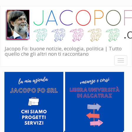
Salta
al
contenuto
principale
Jacopo Fo: buone notizie, ecologia, politica | Tutto
quello che gli altri non ti raccontano
Toggl
naviga