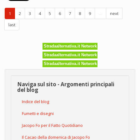
Franco
Berrino
1
2
3
4
5
6
7
8
9
…
next
e
Jacopo
last
Fo
insieme
per
sperimentare
Stradaalternativa.it Network
sinergie,
il
Stradaalternativa.it Network
24
Stradaalternativa.it Network
novembre
a
Milano
Naviga sul sito - Argomenti principali
del blog
Indice del blog
Fumetti e disegni
Jacopo Fo per il Fatto Quotidiano
Il Cacao della domenica di Jacopo Fo