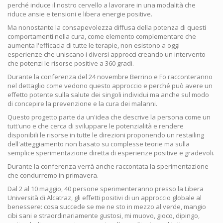
perché induce il nostro cervello a lavorare in una modalità che
riduce ansie e tensioni e libera energie positive.
Ma nonostante la consapevolezza diffusa della potenza di questi
comportamenti nella cura, come elemento complementare che
aumenta l'efficacia di tutte le terapie, non esistono a oggi
esperienze che uniscano i diversi approcci creando un intervento
che potenzi le risorse positive a 360 gradi.
Durante la conferenza del 24 novembre Berrino e Fo racconteranno
nel dettaglio come vedono questo approccio e perché può avere un
effetto potente sulla salute dei singoli individui ma anche sul modo
di concepire la prevenzione e la cura dei malanni.
Questo progetto parte da un'idea che descrive la persona come un
tutt'uno e che cerca di sviluppare le potenzialità e rendere
disponibili le risorse in tutte le direzioni proponendo un restailing
dell'atteggiamento non basato su complesse teorie ma sulla
semplice sperimentazione diretta di esperienze positive e gradevoli.
Durante la conferenza verrà anche raccontata la sperimentazione
che condurremo in primavera.
Dal 2 al 10 maggio, 40 persone sperimenteranno presso la Libera
Università di Alcatraz, gli effetti positivi di un approccio globale al
benessere: cosa succede se me ne sto in mezzo al verde, mangio
cibi sani e straordinariamente gustosi, mi muovo, gioco, dipingo,