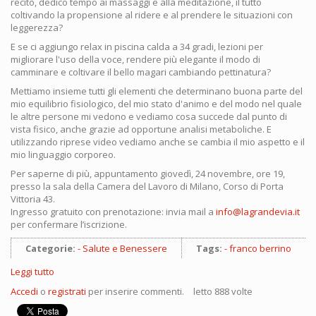
recito, dedico tempo ai massaggi e alla meditazione, il tutto
coltivando la propensione al ridere e al prendere le situazioni con
leggerezza?
E se ci aggiungo relax in piscina calda a 34 gradi, lezioni per
migliorare l'uso della voce, rendere più elegante il modo di
camminare e coltivare il bello magari cambiando pettinatura?
Mettiamo insieme tutti gli elementi che determinano buona parte del
mio equilibrio fisiologico, del mio stato d'animo e del modo nel quale
le altre persone mi vedono e vediamo cosa succede dal punto di
vista fisico, anche grazie ad opportune analisi metaboliche. E
utilizzando riprese video vediamo anche se cambia il mio aspetto e il
mio linguaggio corporeo.
Per saperne di più, appuntamento giovedì, 24 novembre, ore 19,
presso la sala della Camera del Lavoro di Milano, Corso di Porta
Vittoria 43.
Ingresso gratuito con prenotazione: invia mail a
info@lagrandevia.it
per confermare l’iscrizione.
Categorie:
Salute e Benessere
Tags:
franco berrino
Leggi tutto
su
Arte
Accedi
o
registrati
per inserire commenti.
letto 888 volte
e
salute: