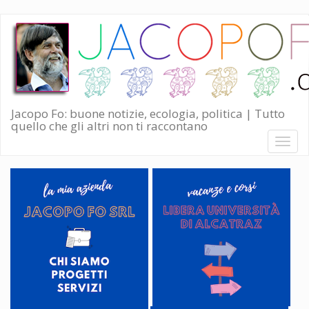
Salta
al
contenuto
principale
Jacopo Fo: buone notizie, ecologia, politica | Tutto
quello che gli altri non ti raccontano
Toggl
naviga