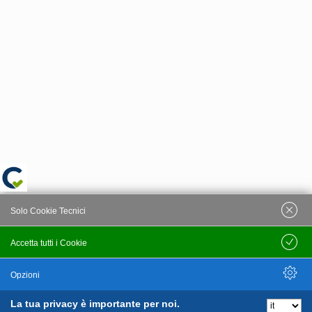
Solo Cookie Tecnici
Accetta tutti i Cookie
Salva
Opzioni
La tua privacy è importante per noi.
Nascondi Opzioni