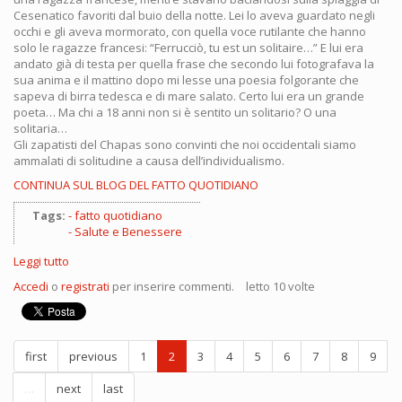
Cesenatico favoriti dal buio della notte. Lei lo aveva guardato negli
occhi e gli aveva mormorato, con quella voce rutilante che hanno
solo le ragazze francesi: “Ferrucciò, tu est un solitaire…” E lui era
andato già di testa per quella frase che secondo lui fotografava la
sua anima e il mattino dopo mi lesse una poesia folgorante che
sapeva di birra tedesca e di mare salato. Certo lui era un grande
poeta… Ma chi a 18 anni non si è sentito un solitario? O una
solitaria…
Gli zapatisti del Chapas sono convinti che noi occidentali siamo
ammalati di solitudine a causa dell’individualismo.
CONTINUA SUL BLOG DEL FATTO QUOTIDIANO
Tags:
fatto quotidiano
Salute e Benessere
Leggi tutto
su
Salute:
Accedi
o
registrati
per inserire commenti.
letto 10 volte
curarsi
con
la
regalo-
first
previous
1
2
3
4
5
6
7
8
9
terapia
…
next
last