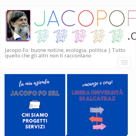
Salta
al
contenuto
principale
Jacopo Fo: buone notizie, ecologia, politica | Tutto
quello che gli altri non ti raccontano
Toggl
naviga