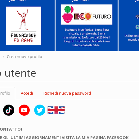
e
Crea nuovo profilo
o utente
rofilo
(scheda
Accedi
Richiedi nuova password
attiva)
CONTATTO!
E GLI ULTIMI AGGIORNAMENTI VISITA LA MIA PAGINA FACEBOOK