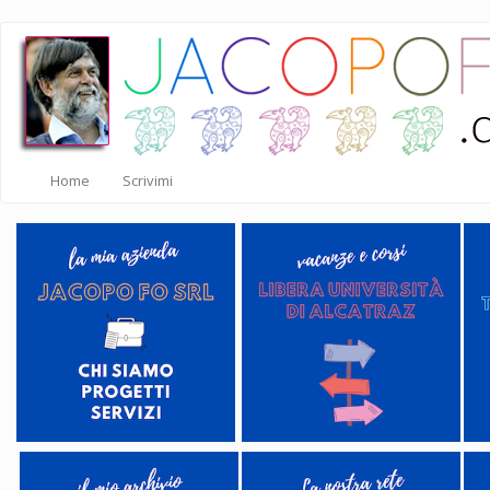
Salta
al
contenuto
principale
Home
Scrivimi