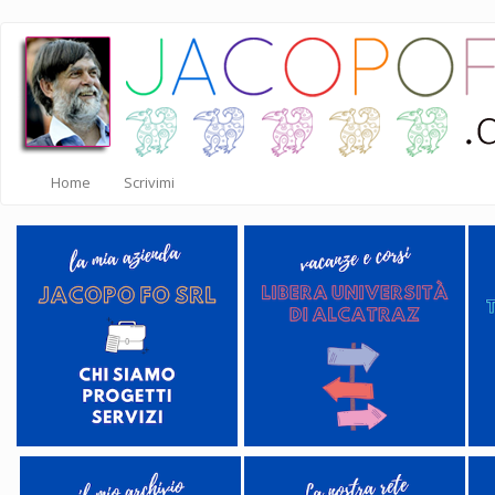
Salta
al
contenuto
principale
Home
Scrivimi