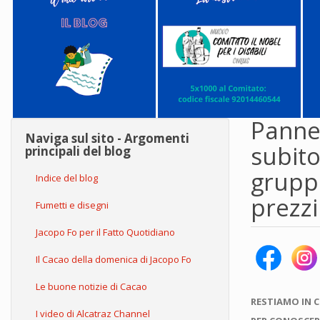
Pannel
Naviga sul sito - Argomenti
subito
principali del blog
gruppo
Indice del blog
prezzi
Fumetti e disegni
Jacopo Fo per il Fatto Quotidiano
Il Cacao della domenica di Jacopo Fo
Le buone notizie di Cacao
RESTIAMO IN 
I video di Alcatraz Channel