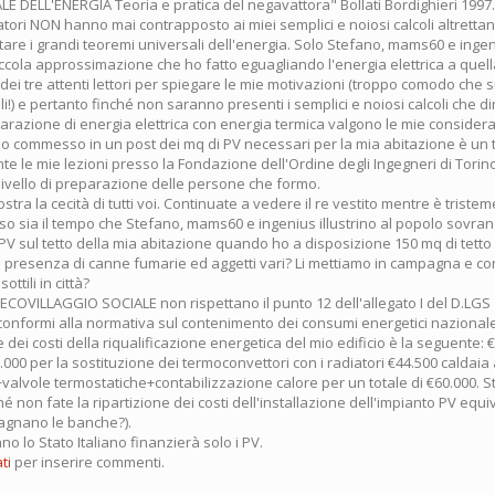
E DELL'ENERGIA Teoria e pratica del negavattora" Bollati Bordighieri 1997.
atori NON hanno mai contrapposto ai miei semplici e noiosi calcoli altrettanti
citare i grandi teoremi universali dell'energia. Solo Stefano, mams60 e inge
iccola approssimazione che ho fatto eguagliando l'energia elettrica a quell
i dei tre attenti lettori per spiegare le mie motivazioni (troppo comodo che 
li!) e pertanto finché non saranno presenti i semplici e noiosi calcoli che d
arazione di energia elettrica con energia termica valgono le mie considera
ho commesso in un post dei mq di PV necessari per la mia abitazione è un t
te le mie lezioni presso la Fondazione dell'Ordine degli Ingegneri di Torin
livello di preparazione delle persone che formo.
mostra la cecità di tutti voi. Continuate a vedere il re vestito mentre è trist
o sia il tempo che Stefano, mams60 e ingenius illustrino al popolo sovra
 PV sul tetto della mia abitazione quando ho a disposizione 150 mq di tett
 la presenza di canne fumarie ed aggetti vari? Li mettiamo in campagna e c
ottili in città?
ell'ECOVILLAGGIO SOCIALE non rispettano il punto 12 dell'allegato I del D.LGS
conformi alla normativa sul contenimento dei consumi energetici nazional
e dei costi della riqualificazione energetica del mio edificio è la seguente: €
.000 per la sostituzione dei termoconvettori con i radiatori €44.500 caldaia
lvole termostatiche+contabilizzazione calore per un totale di €60.000. 
é non fate la ripartizione dei costi dell'installazione dell'impianto PV equ
agnano le banche?).
no lo Stato Italiano finanzierà solo i PV.
ti
per inserire commenti.