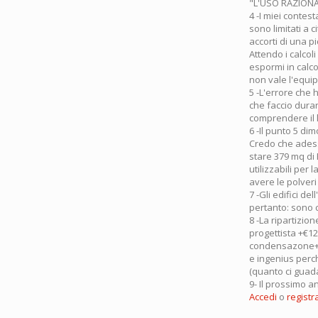
"L'USO RAZIONAL
4 -I miei contest
sono limitati a 
accorti di una p
Attendo i calcol
espormi in calco
non vale l'equip
5 -L'errore che 
che faccio duran
comprendere il 
6 -Il punto 5 di
Credo che adess
stare 379 mq di
utilizzabili per
avere le polveri s
7 -Gli edifici d
pertanto: sono 
8 -La ripartizion
progettista +€12
condensazone+va
e ingenius perch
(quanto ci guad
9- Il prossimo an
Accedi
o
registra