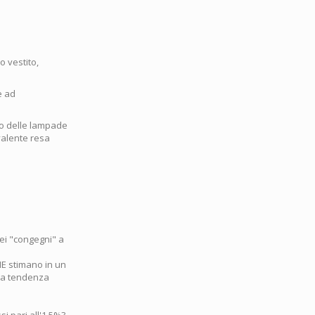
o vestito,
e ad
io delle lampade
ivalente resa
ei "congegni" a
HE stimano in un
ria tendenza
i pari all'1.5%?