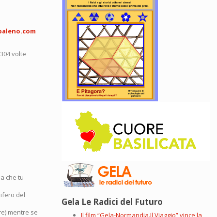
baleno.com
5304 volte
ia che tu
rifero del
Gela Le Radici del Futuro
ore) mentre se
Il film “Gela-Normandia.Il Viaggio” vince la