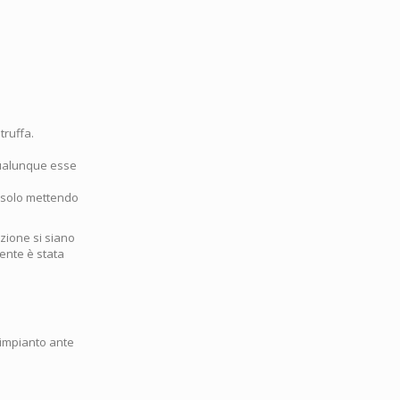
truffa.
 qualunque esse
 solo mettendo
zione si siano
mente è stata
l'impianto ante