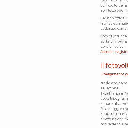
Ed il costo della
Son tutte voci -
Per non citare i
tecnico-scientifi
acclarato come a
Ecco quindi che
sorta di tribuna 
Cordiali saluti.
Accedi
o
registra
il fotov
Collegamento 
credo che dopo g
situazione.
1 -La Pianura Pa
dove bisogna in
tumore al cerve
2- la maggior ca
3 -I tecnici int
all'attenzione d
convenienti e pe