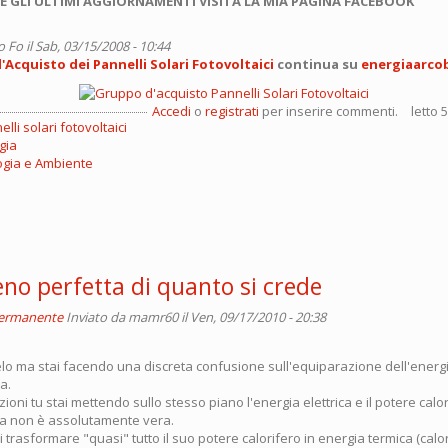
E GLI ULTIMI AGGIORNAMENTI VISITA LA MIA PAGINA FACEBOOK
o Fo
il Sab, 03/15/2008 - 10:44
Acquisto dei Pannelli Solari Fotovoltaici
continua su
energiaarco
Accedi
o
registrati
per inserire commenti.
letto 
lli solari fotovoltaici
gia
ogia e Ambiente
no perfetta di quanto si crede
permanente
Inviato da
mamr60
il Ven, 09/17/2010 - 20:38
elo ma stai facendo una discreta confusione sull'equiparazione dell'energ
a.
zioni tu stai mettendo sullo stesso piano l'energia elettrica e il potere calo
a non è assolutamente vera.
trasformare "quasi" tutto il suo potere calorifero in energia termica (cal