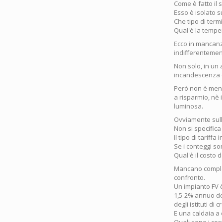
Come è fatto il 
Esso è isolato 
Che tipo di ter
Qual'è la tempe
Ecco in mancanza
indifferentemen
Non solo, in un 
incandescenza 
Però non è menzi
a risparmio, nè 
luminosa.
Ovviamente sull
Non si specifica
Il tipo di tariffa
Se i conteggi so
Qual'è il costo 
Mancano complet
confronto.
Un impianto FV 
1,5-2% annuo del
degli istituti di
E una caldaia 
Quali sono i co