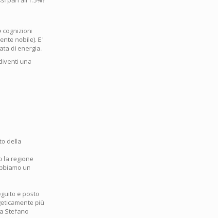
e cognizioni
ente nobile). E'
ata di energia.
diventi una
to della
o la regione
abbiamo un
eguito e posto
rgeticamente più
ta Stefano