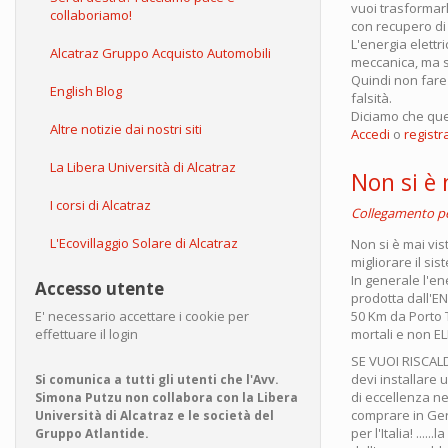
vuoi trasformarl
collaboriamo!
con recupero di 
L'energia elettr
Alcatraz Gruppo Acquisto Automobili
meccanica, ma se
Quindi non fare 
English Blog
falsità.
Diciamo che quel
Altre notizie dai nostri siti
Accedi
o
registra
La Libera Università di Alcatraz
Non si è m
I corsi di Alcatraz
Collegamento 
L'Ecovillaggio Solare di Alcatraz
Non si è mai vis
migliorare il si
In generale l'en
Accesso utente
prodotta dall'EN
50 Km da Porto 
E' necessario accettare i cookie per
mortali e non E
effettuare il login
SE VUOI RISCAL
devi installare 
Si comunica a tutti gli utenti che l'Avv.
di eccellenza ne
Simona Putzu non collabora con la Libera
comprare in Ger
Università di Alcatraz e le società del
per l'Italia! ...
Gruppo Atlantide.