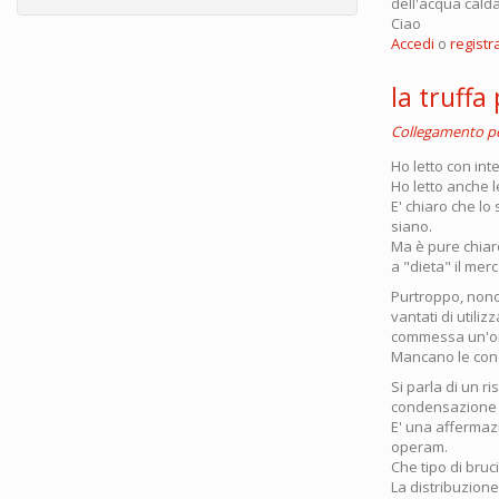
dell'acqua cald
Ciao
Accedi
o
registra
la truffa
Collegamento 
Ho letto con int
Ho letto anche l
E' chiaro che l
siano.
Ma è pure chiar
a "dieta" il mer
Purtroppo, nonos
vantati di utili
commessa un'om
Mancano le condi
Si parla di un r
condensazione e
E' una affermazi
operam.
Che tipo di bruc
La distribuzione