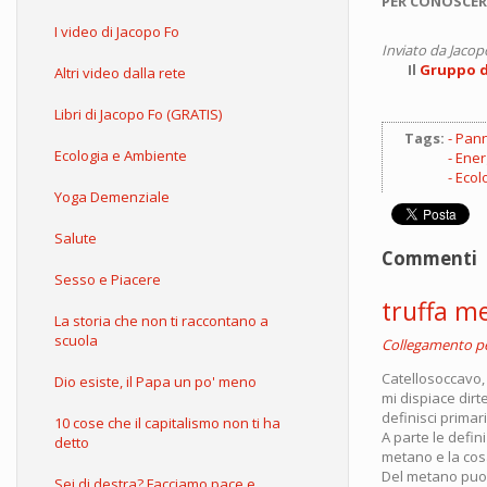
PER CONOSCER
I video di Jacopo Fo
Inviato da
Jacop
Il
Gruppo d'
Altri video dalla rete
Libri di Jacopo Fo (GRATIS)
Tags:
Panne
Ecologia e Ambiente
Ener
Ecol
Yoga Demenziale
Salute
Commenti
Sesso e Piacere
truffa me
La storia che non ti raccontano a
scuola
Collegamento 
Catellosoccavo,
Dio esiste, il Papa un po' meno
mi dispiace dirt
definisci primari
10 cose che il capitalismo non ti ha
A parte le defini
detto
metano e la cos
Del metano puoi 
Sei di destra? Facciamo pace e