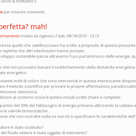
a dove la mettiamo?)
ti
per inserire commenti.
 perfetta? mah!
permanente
Inviato da
ingenius
il Sab, 09/18/2010 - 13:13
eresse quello che catellosoccavo ha scritto a proposito di questa presunta 
e repliche che altri interlocutori hanno postato.
o sviluppo sostenibile passa attraverso l'uso parsimonioso delle energie,
o che non possiamo basare il soddisfacimento della domanda energetica
cato energetico.
tante molti di coloro che sono intervenuti in questa interessante disquisi
zzare il metodo scientifico per provare le proprie affermazioni, paradossal
issione clamorosa.
zioni al contorno ossia le ipotesi iniziali scritte chiare e complete.
isparmio del 30% del fabbisogno di energia primaria utilizzando la caldaia a
 le valvole termostatiche.
one che non vuol dire nulla se non mi si specificano le caratteristiche del
iatore è stato sostituito?
 del fluido vettore è stata oggetto di intervento?