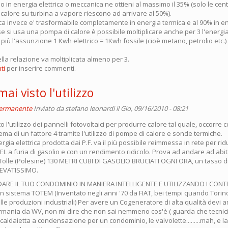
o in energia elettrica o meccanica ne ottieni al massimo il 35% (solo le cen
calore su turbina a vapore riescono ad arrivare al 50%).
ica invece e' trasformabile completamente in energia termica e al 90% in e
 si usa una pompa di calore è possibile moltiplicare anche per 3 l'energi
più l'assunzione 1 Kwh elettrico = 1Kwh fossile (cioè metano, petrolio etc.
la relazione va moltiplicata almeno per 3.
ti
per inserire commenti.
ai visto l'utilizzo
permanente
Inviato da
stefano leonardi
il Gio, 09/16/2010 - 08:21
to l'utilizzo dei pannelli fotovoltaici per produrre calore tal quale, occorr
stema di un fattore 4 tramite l'utilizzo di pompe di calore e sonde termiche.
ergia elettrica prodotta dai P.F. va il più possibile reimmessa in rete per rid
EL a furia di gasolio e con un rendimento ridicolo. Prova ad andare ad abit
Tolle (Polesine) 130 METRI CUBI DI GASOLIO BRUCIATI OGNI ORA, un tasso di
LEVATISSIMO.
DARE IL TUO CONDOMINIO IN MANIERA INTELLIGENTE E UTILIZZANDO I CONT
un sistema TOTEM (Inventato negli anni '70 da FIAT, bei tempi quando Torin
lle produzioni industriali) Per avere un Cogeneratore di alta qualità devi 
mania da WV, non mi dire che non sai nemmeno cos'è ( guarda che tecnici
...la caldaietta a condensazione per un condominio, le valvolette.........mah, e 