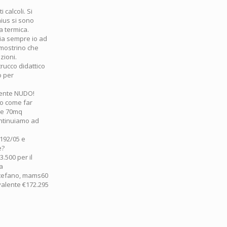
 calcoli. Si
nius si sono
a termica.
sia sempre io ad
imostrino che
zioni.
rucco didattico
o per
emente NUDO!
no come far
o e 70mq
ontinuiamo ad
 192/05 e
e?
3.500 per il
 a
Stefano, mams60
ivalente €172.295