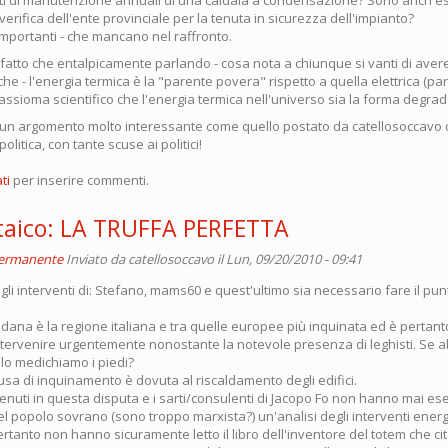
 verifica dell'ente provinciale per la tenuta in sicurezza dell'impianto?
 importanti - che mancano nel raffronto.
l fatto che entalpicamente parlando - cosa nota a chiunque si vanti di aver
che - l'energia termica è la "parente povera" rispetto a quella elettrica (par
ssioma scientifico che l'energia termica nell'universo sia la forma degrad
 un argomento molto interessante come quello postato da catellosoccavo 
politica, con tante scuse ai politici!
ti
per inserire commenti.
oltaico: LA TRUFFA PERFETTA
permanente
Inviato da
catellosoccavo
il Lun, 09/20/2010 - 09:41
li interventi di: Stefano, mams60 e quest'ultimo sia necessario fare il pun
dana è la regione italiana e tra quelle europee più inquinata ed è pertant
tervenire urgentemente nonostante la notevole presenza di leghisti. Se 
llo medichiamo i piedi?
usa di inquinamento è dovuta al riscaldamento degli edifici.
ervenuti in questa disputa e i sarti/consulenti di Jacopo Fo non hanno mai es
el popolo sovrano (sono troppo marxista?) un'analisi degli interventi ene
rtanto non hanno sicuramente letto il libro dell'inventore del totem che ci