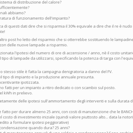
sistema di distribuzione del calore?
sufficientemente?
minali abbiamo?
ratura di funzionamento dell'impianto?
 di questi dati dire che si risparmia il 30% equivale a dire che il re è nudo 
te!
altro post ho letto del risparmio che si otterrebbe sostituendo le lampadin
con delle nuove lampade a risparmio.
onata l'ipotesi del numero di ore di accensione / anno, nè il costo unitar
il tipo di lampade da utilizzarsi, specificando la potenza di targa con l'equ
o stesso stile è fatta la campagna denigratoria a danno del FV.
 il tipo di impianto e la produzione annuale presunta.
 incentivante ipotizzata.
no fatti per un impianto a ritiro dedicato o con scambio sul posto.
del kWh in prelievo.
amente delle ipotesi sull'ammortamento degli interventi e sulla durata d
è fatto per durare almeno 25 anni, con costi di manutenzione che le BANC
 costo di investimento iniziale (quindi valore piuttosto alto... data la noto
 credito a formulare ipotesi peggiorative)
a condensazione quando dura? 25 anni?
sti di manutenzione annuali di una caldaia a condensazione? Sono anch'ess