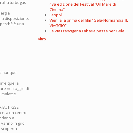
trali a turbogas
43a edizione del Festival “Un Mare di
Cinema”
nergia
Leopoli
a a disposizione.
Vieni alla prima del film “Gela-Normandia. IL
) perchè è una
VIAGGIO”
La Via Francigena Fabaria passa per Gela
Altro
e comunque
urre quella
are nel raggio di
 malattie
RIBUTI GSE
o era un centro
andarlo a
 vanno in giro
la scoperta