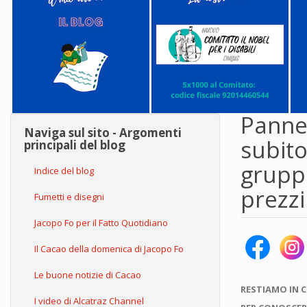
Pannel
Naviga sul sito - Argomenti
subito
principali del blog
gruppo
Indice del blog
prezzi
Fumetti e disegni
Jacopo Fo per il Fatto Quotidiano
Il Cacao della domenica di Jacopo Fo
Le buone notizie di Cacao
RESTIAMO IN 
I video di Alcatraz Channel