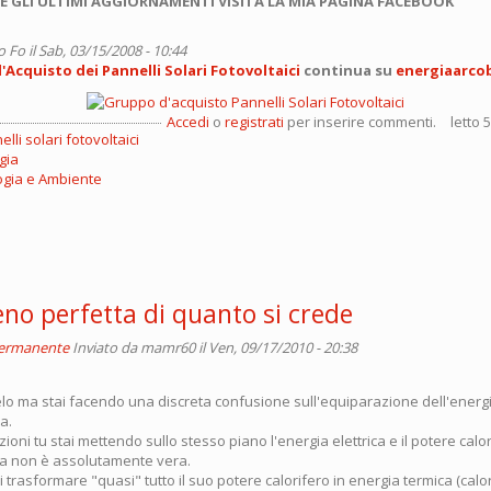
E GLI ULTIMI AGGIORNAMENTI VISITA LA MIA PAGINA FACEBOOK
o Fo
il Sab, 03/15/2008 - 10:44
Acquisto dei Pannelli Solari Fotovoltaici
continua su
energiaarco
Accedi
o
registrati
per inserire commenti.
letto 
lli solari fotovoltaici
gia
ogia e Ambiente
no perfetta di quanto si crede
permanente
Inviato da
mamr60
il Ven, 09/17/2010 - 20:38
elo ma stai facendo una discreta confusione sull'equiparazione dell'energ
a.
zioni tu stai mettendo sullo stesso piano l'energia elettrica e il potere calo
a non è assolutamente vera.
trasformare "quasi" tutto il suo potere calorifero in energia termica (cal