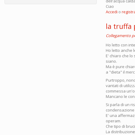
dell'acqua cald
Ciao
Accedi
o
registra
la truffa
Collegamento 
Ho letto con int
Ho letto anche l
E' chiaro che l
siano.
Ma è pure chiar
a "dieta" il mer
Purtroppo, nonos
vantati di utili
commessa un'om
Mancano le condi
Si parla di un r
condensazione e
E' una affermazi
operam.
Che tipo di bruc
La distribuzione