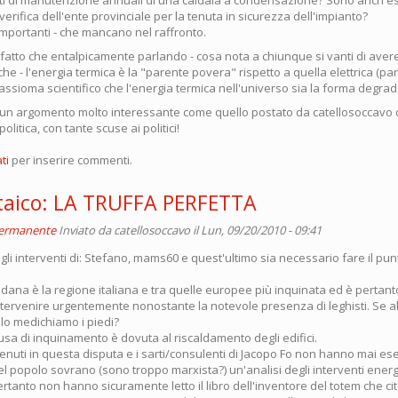
 verifica dell'ente provinciale per la tenuta in sicurezza dell'impianto?
 importanti - che mancano nel raffronto.
l fatto che entalpicamente parlando - cosa nota a chiunque si vanti di aver
che - l'energia termica è la "parente povera" rispetto a quella elettrica (par
ssioma scientifico che l'energia termica nell'universo sia la forma degrad
 un argomento molto interessante come quello postato da catellosoccavo 
politica, con tante scuse ai politici!
ti
per inserire commenti.
oltaico: LA TRUFFA PERFETTA
permanente
Inviato da
catellosoccavo
il Lun, 09/20/2010 - 09:41
li interventi di: Stefano, mams60 e quest'ultimo sia necessario fare il pun
dana è la regione italiana e tra quelle europee più inquinata ed è pertant
tervenire urgentemente nonostante la notevole presenza di leghisti. Se 
llo medichiamo i piedi?
usa di inquinamento è dovuta al riscaldamento degli edifici.
ervenuti in questa disputa e i sarti/consulenti di Jacopo Fo non hanno mai es
el popolo sovrano (sono troppo marxista?) un'analisi degli interventi ene
rtanto non hanno sicuramente letto il libro dell'inventore del totem che ci