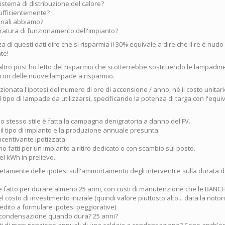
sistema di distribuzione del calore?
sufficientemente?
minali abbiamo?
ratura di funzionamento dell'impianto?
 di questi dati dire che si risparmia il 30% equivale a dire che il re è nudo 
te!
altro post ho letto del risparmio che si otterrebbe sostituendo le lampadin
con delle nuove lampade a risparmio.
onata l'ipotesi del numero di ore di accensione / anno, nè il costo unitar
il tipo di lampade da utilizzarsi, specificando la potenza di targa con l'equ
o stesso stile è fatta la campagna denigratoria a danno del FV.
 il tipo di impianto e la produzione annuale presunta.
 incentivante ipotizzata.
no fatti per un impianto a ritiro dedicato o con scambio sul posto.
del kWh in prelievo.
amente delle ipotesi sull'ammortamento degli interventi e sulla durata d
è fatto per durare almeno 25 anni, con costi di manutenzione che le BANC
 costo di investimento iniziale (quindi valore piuttosto alto... data la noto
 credito a formulare ipotesi peggiorative)
a condensazione quando dura? 25 anni?
sti di manutenzione annuali di una caldaia a condensazione? Sono anch'ess