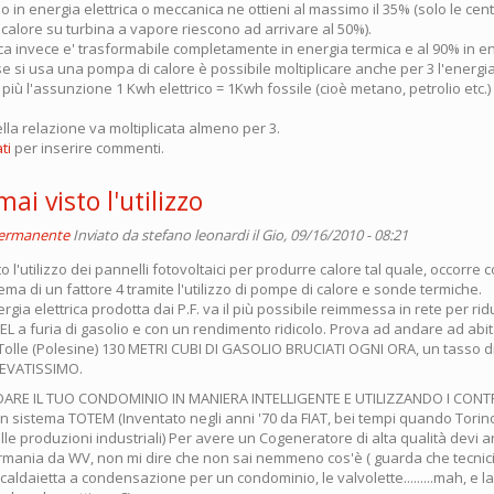
o in energia elettrica o meccanica ne ottieni al massimo il 35% (solo le cen
calore su turbina a vapore riescono ad arrivare al 50%).
ica invece e' trasformabile completamente in energia termica e al 90% in e
 si usa una pompa di calore è possibile moltiplicare anche per 3 l'energi
più l'assunzione 1 Kwh elettrico = 1Kwh fossile (cioè metano, petrolio etc.
la relazione va moltiplicata almeno per 3.
ti
per inserire commenti.
ai visto l'utilizzo
permanente
Inviato da
stefano leonardi
il Gio, 09/16/2010 - 08:21
to l'utilizzo dei pannelli fotovoltaici per produrre calore tal quale, occorr
stema di un fattore 4 tramite l'utilizzo di pompe di calore e sonde termiche.
ergia elettrica prodotta dai P.F. va il più possibile reimmessa in rete per rid
EL a furia di gasolio e con un rendimento ridicolo. Prova ad andare ad abit
Tolle (Polesine) 130 METRI CUBI DI GASOLIO BRUCIATI OGNI ORA, un tasso di
LEVATISSIMO.
DARE IL TUO CONDOMINIO IN MANIERA INTELLIGENTE E UTILIZZANDO I CONT
un sistema TOTEM (Inventato negli anni '70 da FIAT, bei tempi quando Torin
lle produzioni industriali) Per avere un Cogeneratore di alta qualità devi 
mania da WV, non mi dire che non sai nemmeno cos'è ( guarda che tecnici
...la caldaietta a condensazione per un condominio, le valvolette.........mah, e 