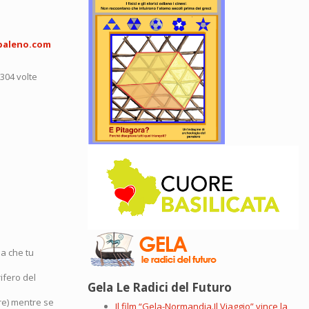
baleno.com
5304 volte
ia che tu
rifero del
Gela Le Radici del Futuro
ore) mentre se
Il film “Gela-Normandia.Il Viaggio” vince la