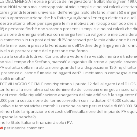
E DELL'ENERGIA Teoria e pratica del negavattora" Bollati Bordighieri 1997.
atori NON hanno mai contrapposto ai miei semplici e noiosi calcoli altrettanti
citare i grandi teoremi universali dell'energia. Solo Stefano, mams60 e inge
iccola approssimazione che ho fatto eguagliando l'energia elettrica a quell
i dei tre attenti lettori per spiegare le mie motivazioni (troppo comodo che 
li!) e pertanto finché non saranno presenti i semplici e noiosi calcoli che d
arazione di energia elettrica con energia termica valgono le mie considera
ho commesso in un post dei mq di PV necessari per la mia abitazione è un t
te le mie lezioni presso la Fondazione dell'Ordine degli Ingegneri di Torin
livello di preparazione delle persone che formo.
mostra la cecità di tutti voi. Continuate a vedere il re vestito mentre è trist
o sia il tempo che Stefano, mams60 e ingenius illustrino al popolo sovra
 PV sul tetto della mia abitazione quando ho a disposizione 150 mq di tett
 la presenza di canne fumarie ed aggetti vari? Li mettiamo in campagna e c
ottili in città?
ell'ECOVILLAGGIO SOCIALE non rispettano il punto 12 dell'allegato I del D.LGS
conformi alla normativa sul contenimento dei consumi energetici nazional
e dei costi della riqualificazione energetica del mio edificio è la seguente: €
.000 per la sostituzione dei termoconvettori con i radiatori €44.500 caldaia
lvole termostatiche+contabilizzazione calore per un totale di €60.000. 
é non fate la ripartizione dei costi dell'installazione dell'impianto PV equ
agnano le banche?).
no lo Stato Italiano finanzierà solo i PV.
ti
per inserire commenti.