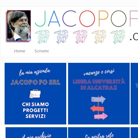
Salta
al
contenuto
principale
Home
Scrivimi