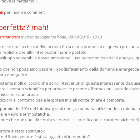
a dove la mettiamo?)
ti
per inserire commenti.
 perfetta? mah!
permanente
Inviato da
ingenius
il Sab, 09/18/2010 - 13:13
eresse quello che catellosoccavo ha scritto a proposito di questa presunta 
e repliche che altri interlocutori hanno postato.
o sviluppo sostenibile passa attraverso l'uso parsimonioso delle energie,
o che non possiamo basare il soddisfacimento della domanda energetica
cato energetico.
tante molti di coloro che sono intervenuti in questa interessante disquisi
zzare il metodo scientifico per provare le proprie affermazioni, paradossal
issione clamorosa.
zioni al contorno ossia le ipotesi iniziali scritte chiare e complete.
isparmio del 30% del fabbisogno di energia primaria utilizzando la caldaia a
 le valvole termostatiche.
one che non vuol dire nulla se non mi si specificano le caratteristiche del
iatore è stato sostituito?
 del fluido vettore è stata oggetto di intervento?