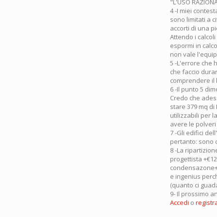
"L'USO RAZIONAL
4 -I miei contest
sono limitati a 
accorti di una p
Attendo i calcol
espormi in calco
non vale l'equip
5 -L'errore che 
che faccio duran
comprendere il 
6 -Il punto 5 di
Credo che adess
stare 379 mq di
utilizzabili per
avere le polveri s
7 -Gli edifici d
pertanto: sono 
8 -La ripartizion
progettista +€12
condensazone+va
e ingenius perch
(quanto ci guad
9- Il prossimo an
Accedi
o
registra