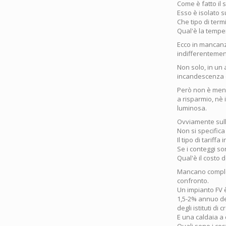
Come è fatto il 
Esso è isolato 
Che tipo di ter
Qual'è la tempe
Ecco in mancanza
indifferentemen
Non solo, in un 
incandescenza 
Però non è menzi
a risparmio, nè 
luminosa.
Ovviamente sull
Non si specifica
Il tipo di tariffa
Se i conteggi so
Qual'è il costo 
Mancano complet
confronto.
Un impianto FV 
1,5-2% annuo del
degli istituti di
E una caldaia 
Quali sono i co