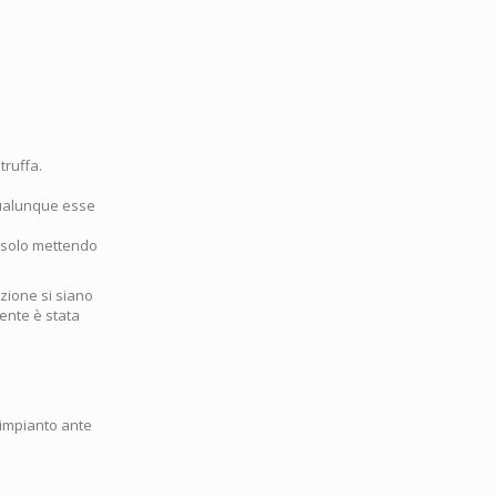
truffa.
 qualunque esse
 solo mettendo
zione si siano
mente è stata
l'impianto ante