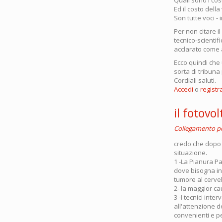
Ed il costo della
Son tutte voci -
Per non citare i
tecnico-scientifi
acclarato come a
Ecco quindi che
sorta di tribuna 
Cordiali saluti.
Accedi
o
registra
il fotov
Collegamento 
credo che dopo g
situazione.
1 -La Pianura Pa
dove bisogna in
tumore al cerve
2- la maggior ca
3 -I tecnici int
all'attenzione d
convenienti e pe