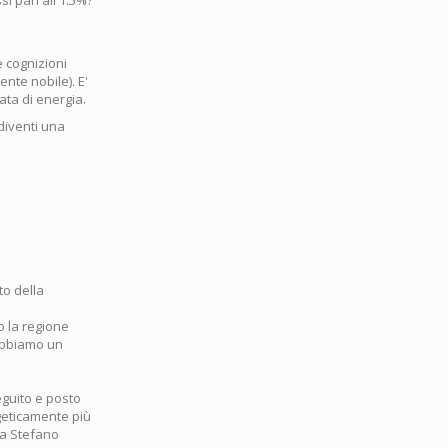
e cognizioni
ente nobile). E'
ata di energia.
diventi una
to della
o la regione
abbiamo un
eguito e posto
rgeticamente più
ta Stefano