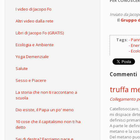
PER CONOSCER
I video di Jacopo Fo
Inviato da
Jacop
Il
Gruppo d'
Altri video dalla rete
Libri di Jacopo Fo (GRATIS)
Tags:
Panne
Ecologia e Ambiente
Ener
Ecol
Yoga Demenziale
Salute
Commenti
Sesso e Piacere
truffa me
La storia che non ti raccontano a
scuola
Collegamento 
Catellosoccavo,
Dio esiste, il Papa un po' meno
mi dispiace dirt
definisci primari
10 cose che il capitalismo non ti ha
A parte le defini
detto
metano e la cos
Del metano puoi 
Sei di destra? Facciamo pace e