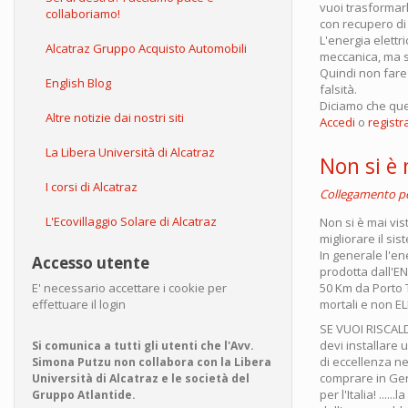
vuoi trasformarl
collaboriamo!
con recupero di 
L'energia elettr
Alcatraz Gruppo Acquisto Automobili
meccanica, ma se
Quindi non fare 
English Blog
falsità.
Diciamo che quel
Altre notizie dai nostri siti
Accedi
o
registra
La Libera Università di Alcatraz
Non si è m
I corsi di Alcatraz
Collegamento 
L'Ecovillaggio Solare di Alcatraz
Non si è mai vis
migliorare il si
In generale l'en
Accesso utente
prodotta dall'EN
50 Km da Porto 
E' necessario accettare i cookie per
mortali e non E
effettuare il login
SE VUOI RISCAL
devi installare 
Si comunica a tutti gli utenti che l'Avv.
di eccellenza ne
Simona Putzu non collabora con la Libera
comprare in Ger
Università di Alcatraz e le società del
per l'Italia! ...
Gruppo Atlantide.