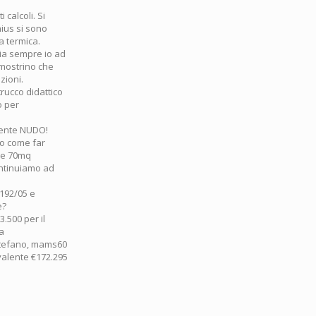
 calcoli. Si
nius si sono
a termica.
sia sempre io ad
imostrino che
zioni.
rucco didattico
o per
emente NUDO!
no come far
o e 70mq
ontinuiamo ad
 192/05 e
e?
3.500 per il
 a
Stefano, mams60
ivalente €172.295