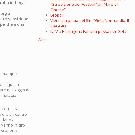
trali a turbogas
43a edizione del Festival “Un Mare di
Cinema”
nergia
Leopoli
a a disposizione.
Vieni alla prima del film “Gela-Normandia. IL
) perchè è una
VIAGGIO”
La Via Francigena Fabaria passa per Gela
Altro
e comunque
urre quella
are nel raggio di
 malattie
RIBUTI GSE
o era un centro
andarlo a
 vanno in giro
la scoperta