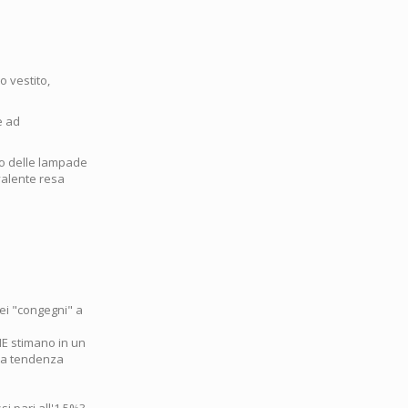
o vestito,
e ad
io delle lampade
ivalente resa
ei "congegni" a
HE stimano in un
ria tendenza
i pari all'1.5%?