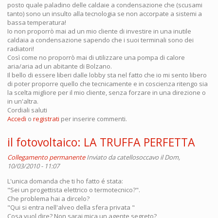
posto quale paladino delle caldaie a condensazione che (scusami
tanto) sono un insulto alla tecnologia se non accorpate a sistemi a
bassa temperatura!
Io non proporrò mai ad un mio cliente di investire in una inutile
caldaia a condensazione sapendo che i suoi terminali sono dei
radiatori!
Così come no proporrò mai di utilizzare una pompa di calore
aria/aria ad un abitante di Bolzano.
Il bello di essere liberi dalle lobby sta nel fatto che io mi sento libero
di poter proporre quello che tecnicamente e in coscienza ritengo sia
la scelta migliore per il mio cliente, senza forzare in una direzione o
in un'altra.
Cordiali saluti
Accedi
o
registrati
per inserire commenti.
il fotovoltaico: LA TRUFFA PERFETTA
Collegamento permanente
Inviato da
catellosoccavo
il Dom,
10/03/2010 - 11:07
L'unica domanda che ti ho fatto é stata:
"Sei un progettista elettrico o termotecnico?".
Che problema hai a dircelo?
"Qui si entra nell'alveo della sfera privata "
Cosa vuol dire? Non sarai mica un agente segreto?