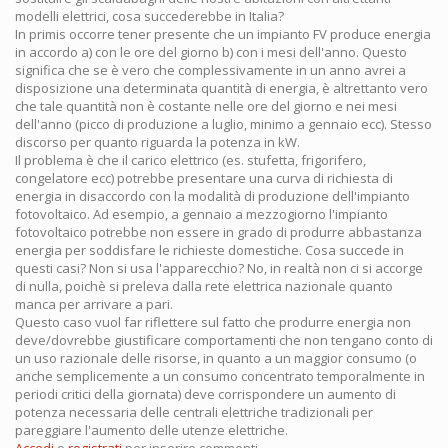
modelli elettrici, cosa succederebbe in Italia?
In primis occorre tener presente che un impianto FV produce energia
in accordo a) con le ore del giorno b) con i mesi dell'anno. Questo
significa che se è vero che complessivamente in un anno avrei a
disposizione una determinata quantità di energia, è altrettanto vero
che tale quantità non è costante nelle ore del giorno e nei mesi
dell'anno (picco di produzione a luglio, minimo a gennaio ecc). Stesso
discorso per quanto riguarda la potenza in kW.
Il problema è che il carico elettrico (es. stufetta, frigorifero,
congelatore ecc) potrebbe presentare una curva di richiesta di
energia in disaccordo con la modalità di produzione dell'impianto
fotovoltaico. Ad esempio, a gennaio a mezzogiorno l'impianto
fotovoltaico potrebbe non essere in grado di produrre abbastanza
energia per soddisfare le richieste domestiche. Cosa succede in
questi casi? Non si usa l'apparecchio? No, in realtà non ci si accorge
di nulla, poichè si preleva dalla rete elettrica nazionale quanto
manca per arrivare a pari.
Questo caso vuol far riflettere sul fatto che produrre energia non
deve/dovrebbe giustificare comportamenti che non tengano conto di
un uso razionale delle risorse, in quanto a un maggior consumo (o
anche semplicemente a un consumo concentrato temporalmente in
periodi critici della giornata) deve corrispondere un aumento di
potenza necessaria delle centrali elettriche tradizionali per
pareggiare l'aumento delle utenze elettriche.
Accedi
o
registrati
per inserire commenti.