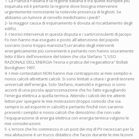
1 -La Pianura Padana è la regione italiana e tra quelle europee più
inquinata ed è pertanto la regione dove bisogna intervenire
urgentemente nonostante la notevole presenza di leghisti. Se
abbiamo un tumore al cervello medichiamo i piedi?
2- la maggior causa di inquinamento è dovuta al riscaldamento degli
edifici.
3 -I tecnici intervenuti in questa disputa e i sarti/consulenti di Jacopo
Fo non hanno mai eseguito e posto all'attenzione del popolo
sovrano (sono troppo marxista?) un'analisi degli interventi
energeticamente più convenienti e pertanto non hanno sicuramente
letto il libro dell'inventore del totem che cita Stefano "L'USO
RAZIONALE DELL'ENERGIA Teoria e pratica del negavattora" Bollati
Bordighieri 1997.
4 -I miei contestatori NON hanno mai contrapposto ai miei semplici e
noiosi calcoli altrettanti calcoli. Si sono limitati a citare i grandi teoremi
universali dell'energia. Solo Stefano, mams60 e ingenius si sono
accorti di una piccola approssimazione che ho fatto eguagliando
l'energia elettrica a quella termica. Attendo i calcoli dei tre attenti
lettori per spiegare le mie motivazioni (troppo comodo che sia
sempre io ad espormi in calcoli!) e pertanto finché non saranno
presenti i semplici e noiosi calcoli che dimostrino che non vale
l'equiparazione di energia elettrica con energia termica valgono le
mie considerazioni.
5 -L'errore che ho commesso in un post dei mq di PV necessari per la
mia abitazione è un trucco didattico che faccio durante le mie lezioni