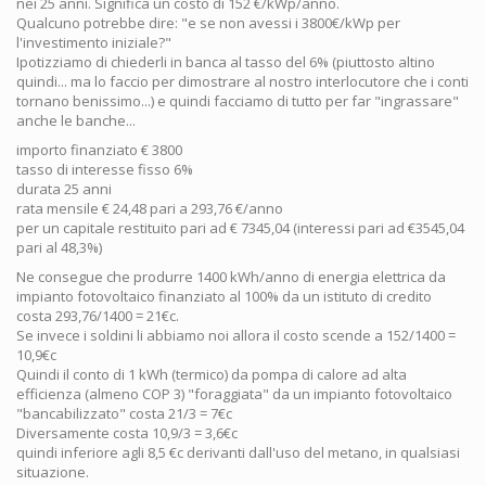
nei 25 anni. Significa un costo di 152 €/kWp/anno.
Qualcuno potrebbe dire: "e se non avessi i 3800€/kWp per
l'investimento iniziale?"
Ipotizziamo di chiederli in banca al tasso del 6% (piuttosto altino
quindi... ma lo faccio per dimostrare al nostro interlocutore che i conti
tornano benissimo...) e quindi facciamo di tutto per far "ingrassare"
anche le banche...
importo finanziato € 3800
tasso di interesse fisso 6%
durata 25 anni
rata mensile € 24,48 pari a 293,76 €/anno
per un capitale restituito pari ad € 7345,04 (interessi pari ad €3545,04
pari al 48,3%)
Ne consegue che produrre 1400 kWh/anno di energia elettrica da
impianto fotovoltaico finanziato al 100% da un istituto di credito
costa 293,76/1400 = 21€c.
Se invece i soldini li abbiamo noi allora il costo scende a 152/1400 =
10,9€c
Quindi il conto di 1 kWh (termico) da pompa di calore ad alta
efficienza (almeno COP 3) "foraggiata" da un impianto fotovoltaico
"bancabilizzato" costa 21/3 = 7€c
Diversamente costa 10,9/3 = 3,6€c
quindi inferiore agli 8,5 €c derivanti dall'uso del metano, in qualsiasi
situazione.