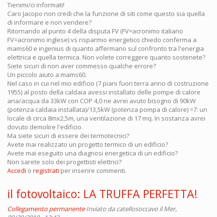
Tienimi/ci informati!
Caro Jacopo non credi che la funzione di siti come questo sia quella
di informare e non vendere?
Ritornando al punto 4 della disputa FV (FV=acronimo italiano
FV=acronimo inglese) vs risparmio energetico chiedo conferma a
mams60 e ingenius di quanto affermano sul confronto tra l'energia
elettrica e quella termica. Non volete correggere quanto sostenete?
Siete sicuri di non aver commesso qualche errore?
Un piccolo aiuto a mams60.
Nel caso in cui nel mio edificio (7 piani fuori terra anno di costruzione
1955) al posto della caldaia avessi installato delle pompe di calore
aria/acqua da 33kW con COP 4,0 ne avrei avuto bisogno di 90kW
(potenza caldaia installata)/13,5kW (potenza pompa di calore) =7: un
locale di circa 8mx2,5m, una ventilazione di 17 mq. In sostanza avrei
dovuto demolire l'edificio.
Ma siete sicuri di essere dei termotecnici?
Avete mai realizzato un progetto termico di un edificio?
Avete mai eseguito una diagnosi energetica di un edificio?
Non sarete solo dei progettisti elettrici?
Accedi
o
registrati
per inserire commenti.
il fotovoltaico: LA TRUFFA PERFETTA!
Collegamento permanente
Inviato da
catellosoccavo
il Mer,