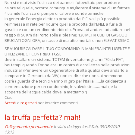
Non si è mai visto l'utilizzo dei pannelli fotovoltaici per produrre
calore tal quale, occorre comunque migliorare il sistema di un fattore
4 tramite l'utilizzo di pompe di calore e sonde termiche.
In generale l'energia elettrica prodotta dai P.F. va il più possibile
reimmessa in rete per ridurre quella prodotta dall'ENEL a furia di
gasolio e con un rendimento ridicolo. Prova ad andare ad abitare nel
raggio di 50 Km da Porto Tolle (Polesine) 130 METRI CUBI DI GASOLIO
BRUCIATI OGNI ORA, un tasso di malattie mortali e non ELEVATISSIMO.
SE VUOI RISCALDARE IL TUO CONDOMINIO IN MANIERA INTELLIGENTE E
UTILIZZANDO I CONTRIBUTI GSE
devi installare un sistema TOTEM (Inventato negli anni '70 da FIAT,
bei tempi quando Torino era un centro di eccellenza nelle produzioni
industriali) Per avere un Cogeneratore di alta qualità devi andarlo a
comprare in Germania da WV, non mi dire che non sai nemmeno
cos'è ( guarda che tecnici vanno in giro per l'Italia! ......la caldaietta a
condensazione per un condominio, le valvolette.........mah, e la
scoperta dell'acqua calda dove la mettiamo?)
Ciao
Accedi
o
registrati
per inserire commenti.
la truffa perfetta? mah!
Collegamento permanente
Inviato da
ingenius
il Sab, 09/18/2010 -
13:13