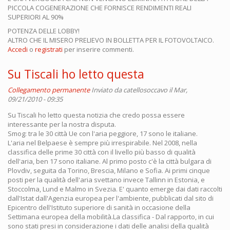
PICCOLA COGENERAZIONE CHE FORNISCE RENDIMENTI REALI
SUPERIORI AL 90%
POTENZA DELLE LOBBY!
ALTRO CHE IL MISERO PRELIEVO IN BOLLETTA PER IL FOTOVOLTAICO.
Accedi
o
registrati
per inserire commenti.
Su Tiscali ho letto questa
Collegamento permanente
Inviato da
catellosoccavo
il Mar,
09/21/2010 - 09:35
Su Tiscali ho letto questa notizia che credo possa essere
interessante per la nostra disputa.
Smog: tra le 30 città Ue con l'aria peggiore, 17 sono le italiane.
L'aria nel Belpaese è sempre più irrespirabile. Nel 2008, nella
classifica delle prime 30 città con il livello più basso di qualità
dell'aria, ben 17 sono italiane. Al primo posto c'è la città bulgara di
Plovdiv, seguita da Torino, Brescia, Milano e Sofia. Ai primi cinque
posti per la qualità dell'aria svettano invece Tallinn in Estonia, e
Stoccolma, Lund e Malmo in Svezia. E' quanto emerge dai dati raccolti
dall'Istat dall'Agenzia europea per l'ambiente, pubblicati dal sito di
Epicentro dell'Istituto superiore di sanità in occasione della
Settimana europea della mobilità.La classifica - Dal rapporto, in cui
sono stati presi in considerazione i dati delle analisi della qualità