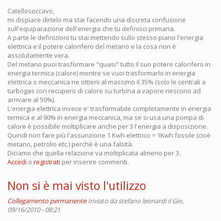
Catellosoccavo,
mi dispiace dirtelo ma stai facendo una discreta confusione
sull'equiparazione dell'energia che tu definisci primaria.
A parte le definizioni tu stai mettendo sullo stesso piano l'energia
elettrica e il potere calorifero del metano e la cosa non è
assolutamente vera.
Del metano puoi trasformare "quasi" tutto il suo potere calorifero in
energia termica (calore) mentre se vuoi trasformarlo in energia
elettrica o meccanica ne ottieni al massimo il 35% (solo le centrali a
turbogas con recupero di calore su turbina a vapore riescono ad
arrivare al 50%).
L'energia elettrica invece e' trasformabile completamente in energia
termica e al 90% in energia meccanica, ma se si usa una pompa di
calore è possibile moltiplicare anche per 3 l'energia a disposizione.
Quindi non fare più l'assunzione 1 Kwh elettrico = 1Kwh fossile (cioè
metano, petrolio etc.) perchè è una falsità.
Diciamo che quella relazione va moltiplicata almeno per 3.
Accedi
o
registrati
per inserire commenti.
Non si è mai visto l'utilizzo
Collegamento permanente
Inviato da
stefano leonardi
il Gio,
09/16/2010 - 08:21