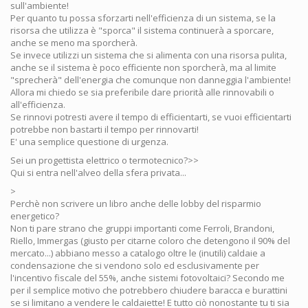
sull'ambiente!
Per quanto tu possa sforzarti nell'efficienza di un sistema, se la
risorsa che utilizza è "sporca" il sistema continuerà a sporcare,
anche se meno ma sporcherà.
Se invece utilizzi un sistema che si alimenta con una risorsa pulita,
anche se il sistema è poco efficiente non sporcherà, ma al limite
"sprecherà" dell'energia che comunque non danneggia l'ambiente!
Allora mi chiedo se sia preferibile dare priorità alle rinnovabili o
all'efficienza.
Se rinnovi potresti avere il tempo di efficientarti, se vuoi efficientarti
potrebbe non bastarti il tempo per rinnovarti!
E' una semplice questione di urgenza.
Sei un progettista elettrico o termotecnico?>>
Qui si entra nell'alveo della sfera privata...
>
Perchè non scrivere un libro anche delle lobby del risparmio
energetico?
Non ti pare strano che gruppi importanti come Ferroli, Brandoni,
Riello, Immergas (giusto per citarne coloro che detengono il 90% del
mercato...) abbiano messo a catalogo oltre le (inutili) caldaie a
condensazione che si vendono solo ed esclusivamente per
l'incentivo fiscale del 55%, anche sistemi fotovoltaici? Secondo me
per il semplice motivo che potrebbero chiudere baracca e burattini
se si limitano a vendere le caldaiette! E tutto ciò nonostante tu ti sia