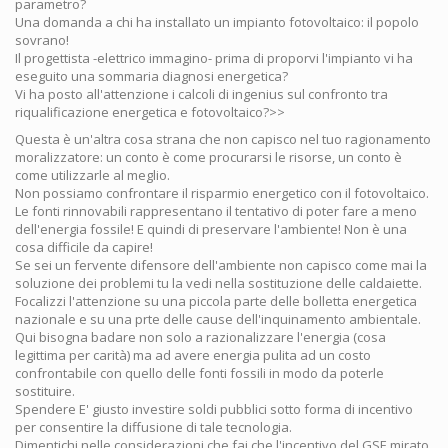
parametro?
Una domanda a chi ha installato un impianto fotovoltaico: il popolo
sovrano!
Il progettista -elettrico immagino- prima di proporvi l'impianto vi ha
eseguito una sommaria diagnosi energetica?
Vi ha posto all'attenzione i calcoli di ingenius sul confronto tra
riqualificazione energetica e fotovoltaico?>>
Questa è un'altra cosa strana che non capisco nel tuo ragionamento
moralizzatore: un conto è come procurarsi le risorse, un conto è
come utilizzarle al meglio.
Non possiamo confrontare il risparmio energetico con il fotovoltaico.
Le fonti rinnovabili rappresentano il tentativo di poter fare a meno
dell'energia fossile! E quindi di preservare l'ambiente! Non è una
cosa difficile da capire!
Se sei un fervente difensore dell'ambiente non capisco come mai la
soluzione dei problemi tu la vedi nella sostituzione delle caldaiette.
Focalizzi l'attenzione su una piccola parte delle bolletta energetica
nazionale e su una prte delle cause dell'inquinamento ambientale.
Qui bisogna badare non solo a razionalizzare l'energia (cosa
legittima per carità) ma ad avere energia pulita ad un costo
confrontabile con quello delle fonti fossili in modo da poterle
sostituire.
Spendere E' giusto investire soldi pubblici sotto forma di incentivo
per consentire la diffusione di tale tecnologia.
Dimentichi nelle considerazioni che fai che l'incentivo del GSE mirato