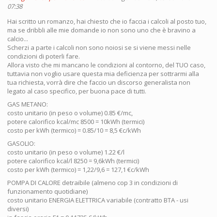
07:38
Hai scritto un romanzo, hai chiesto che io faccia i calcoli al posto tuo,
ma se dribbli alle mie domande io non sono uno che è bravino a
calcio...
Scherzi a parte i calcoli non sono noiosi se si viene messi nelle
condizioni di poterli fare.
Allora visto che mi mancano le condizioni al contorno, del TUO caso,
tuttavia non voglio usare questa mia deficienza per sottrarmi alla
tua richiesta, vorrà dire che faccio un discorso generalista non
legato al caso specifico, per buona pace di tutti.
GAS METANO:
costo unitario (in peso o volume) 0.85 €/mc,
potere calorifico kcal/mc 8500 = 10kWh (termici)
costo per kWh (termico) = 0.85/10 = 8,5 €c/kWh
GASOLIO:
costo unitario (in peso o volume) 1.22 €/l
potere calorifico kcal/l 8250 = 9,6kWh (termici)
costo per kWh (termico) = 1,22/9,6 = 127,1 €c/kWh
POMPA DI CALORE detraibile (almeno cop 3 in condizioni di
funzionamento quotidiane)
costo unitario ENERGIA ELETTRICA variabile (contratto BTA - usi
diversi)