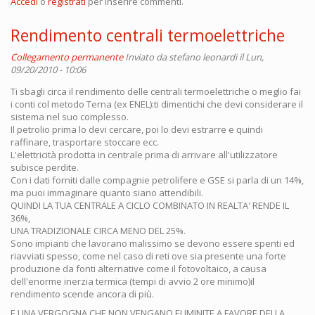
Accedi
o
registrati
per inserire commenti.
Rendimento centrali termoelettriche
Collegamento permanente
Inviato da
stefano leonardi
il Lun,
09/20/2010 - 10:06
Ti sbagli circa il rendimento delle centrali termoelettriche o meglio fai
i conti col metodo Terna (ex ENEL):ti dimentichi che devi considerare il
sistema nel suo complesso.
Il petrolio prima lo devi cercare, poi lo devi estrarre e quindi
raffinare, trasportare stoccare ecc.
L'elettricità prodotta in centrale prima di arrivare all'utilizzatore
subisce perdite.
Con i dati forniti dalle compagnie petrolifere e GSE si parla di un 14%,
ma puoi immaginare quanto siano attendibili.
QUINDI LA TUA CENTRALE A CICLO COMBINATO IN REALTA' RENDE IL
36%,
UNA TRADIZIONALE CIRCA MENO DEL 25%.
Sono impianti che lavorano malissimo se devono essere spenti ed
riavviati spesso, come nel caso di reti ove sia presente una forte
produzione da fonti alternative come il fotovoltaico, a causa
dell'enorme inerzia termica (tempi di avvio 2 ore minimo)il
rendimento scende ancora di più.
E UNA VERGOGNA CHE NON VENGANO ELIMINITE A FAVORE DELLA