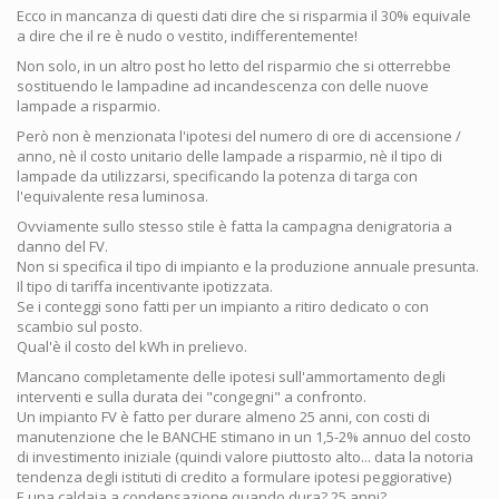
Ecco in mancanza di questi dati dire che si risparmia il 30% equivale
a dire che il re è nudo o vestito, indifferentemente!
Non solo, in un altro post ho letto del risparmio che si otterrebbe
sostituendo le lampadine ad incandescenza con delle nuove
lampade a risparmio.
Però non è menzionata l'ipotesi del numero di ore di accensione /
anno, nè il costo unitario delle lampade a risparmio, nè il tipo di
lampade da utilizzarsi, specificando la potenza di targa con
l'equivalente resa luminosa.
Ovviamente sullo stesso stile è fatta la campagna denigratoria a
danno del FV.
Non si specifica il tipo di impianto e la produzione annuale presunta.
Il tipo di tariffa incentivante ipotizzata.
Se i conteggi sono fatti per un impianto a ritiro dedicato o con
scambio sul posto.
Qual'è il costo del kWh in prelievo.
Mancano completamente delle ipotesi sull'ammortamento degli
interventi e sulla durata dei "congegni" a confronto.
Un impianto FV è fatto per durare almeno 25 anni, con costi di
manutenzione che le BANCHE stimano in un 1,5-2% annuo del costo
di investimento iniziale (quindi valore piuttosto alto... data la notoria
tendenza degli istituti di credito a formulare ipotesi peggiorative)
E una caldaia a condensazione quando dura? 25 anni?