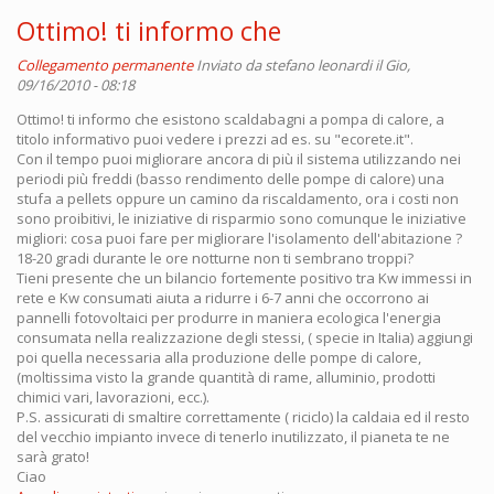
Ottimo! ti informo che
Collegamento permanente
Inviato da
stefano leonardi
il Gio,
09/16/2010 - 08:18
Ottimo! ti informo che esistono scaldabagni a pompa di calore, a
titolo informativo puoi vedere i prezzi ad es. su "ecorete.it".
Con il tempo puoi migliorare ancora di più il sistema utilizzando nei
periodi più freddi (basso rendimento delle pompe di calore) una
stufa a pellets oppure un camino da riscaldamento, ora i costi non
sono proibitivi, le iniziative di risparmio sono comunque le iniziative
migliori: cosa puoi fare per migliorare l'isolamento dell'abitazione ?
18-20 gradi durante le ore notturne non ti sembrano troppi?
Tieni presente che un bilancio fortemente positivo tra Kw immessi in
rete e Kw consumati aiuta a ridurre i 6-7 anni che occorrono ai
pannelli fotovoltaici per produrre in maniera ecologica l'energia
consumata nella realizzazione degli stessi, ( specie in Italia) aggiungi
poi quella necessaria alla produzione delle pompe di calore,
(moltissima visto la grande quantità di rame, alluminio, prodotti
chimici vari, lavorazioni, ecc.).
P.S. assicurati di smaltire correttamente ( riciclo) la caldaia ed il resto
del vecchio impianto invece di tenerlo inutilizzato, il pianeta te ne
sarà grato!
Ciao