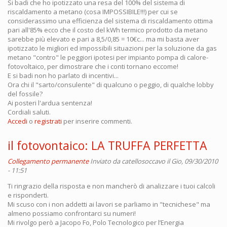
Si badi che ho ipotizzato una resa del 100% del sistema di
riscaldamento a metano (cosa IMPOSSIBILE!!!) per cui se
considerassimo una efficienza del sistema di riscaldamento ottima
pari all'85% ecco che il costo del kWh termico prodotto da metano
sarebbe più elevato e pari a 8,5/0,85 = 10€c... ma mi basta aver
ipotizzato le migliori ed impossibili situazioni per la soluzione da gas
metano "contro" le peggiori ipotesi per impianto pompa di calore-
fotovoltaico, per dimostrare che i conti tornano eccome!
E si badi non ho parlato di incentivi...
Ora chi il "sarto/consulente" di qualcuno o peggio, di qualche lobby
del fossile?
Ai posteri l'ardua sentenza!
Cordiali saluti.
Accedi
o
registrati
per inserire commenti.
il fotovontaico: LA TRUFFA PERFETTA
Collegamento permanente
Inviato da
catellosoccavo
il Gio, 09/30/2010
- 11:51
Ti ringrazio della risposta e non mancherò di analizzare i tuoi calcoli
e risponderti.
Mi scuso con i non addetti ai lavori se parliamo in "tecnichese" ma
almeno possiamo confrontarci su numeri!
Mi rivolgo però a Jacopo Fo, Polo Tecnologico per l’Energia