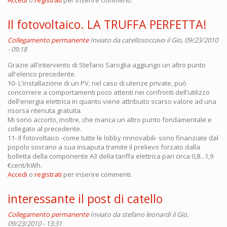
Il fotovoltaico. LA TRUFFA PERFETTA!
Collegamento permanente
Inviato da
catellosoccavo
il Gio, 09/23/2010
- 09:18
Grazie all'intervento di Stefano Saroglia aggiungo un altro punto
all'elenco precedente.
10- L'installazione di un PV, nel caso di utenze private, può
concorrere a comportamenti poco attenti nei confronti dell'utilizzo
dell'energia elettrica in quanto viene attribuito scarso valore ad una
risorsa ritenuta gratuita.
Mi sono accorto, inoltre, che manca un altro punto fondamentale e
collegato al precedente.
11- Il fotovoltaico -come tutte le lobby rinnovabili- sono finanziate dal
popolo sovrano a sua insaputa tramite il prelievo forzato dalla
bolletta della componente A3 della tariffa elettrica pari circa 0,8...1,9
€cent/kWh.
Accedi
o
registrati
per inserire commenti.
interessante il post di catello
Collegamento permanente
Inviato da
stefano leonardi
il Gio,
09/23/2010 - 13:31