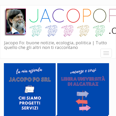
Salta
al
contenuto
principale
Jacopo Fo: buone notizie, ecologia, politica | Tutto
quello che gli altri non ti raccontano
Toggl
naviga