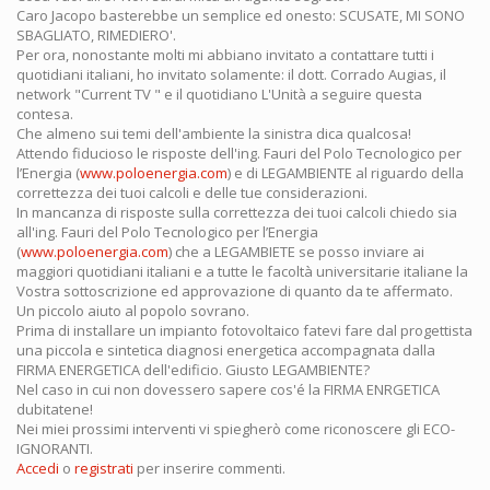
Caro Jacopo basterebbe un semplice ed onesto: SCUSATE, MI SONO
SBAGLIATO, RIMEDIERO'.
Per ora, nonostante molti mi abbiano invitato a contattare tutti i
quotidiani italiani, ho invitato solamente: il dott. Corrado Augias, il
network "Current TV " e il quotidiano L'Unità a seguire questa
contesa.
Che almeno sui temi dell'ambiente la sinistra dica qualcosa!
Attendo fiducioso le risposte dell'ing. Fauri del Polo Tecnologico per
l’Energia (
www.poloenergia.com
) e di LEGAMBIENTE al riguardo della
correttezza dei tuoi calcoli e delle tue considerazioni.
In mancanza di risposte sulla correttezza dei tuoi calcoli chiedo sia
all'ing. Fauri del Polo Tecnologico per l’Energia
(
www.poloenergia.com
) che a LEGAMBIETE se posso inviare ai
maggiori quotidiani italiani e a tutte le facoltà universitarie italiane la
Vostra sottoscrizione ed approvazione di quanto da te affermato.
Un piccolo aiuto al popolo sovrano.
Prima di installare un impianto fotovoltaico fatevi fare dal progettista
una piccola e sintetica diagnosi energetica accompagnata dalla
FIRMA ENERGETICA dell'edificio. Giusto LEGAMBIENTE?
Nel caso in cui non dovessero sapere cos'é la FIRMA ENRGETICA
dubitatene!
Nei miei prossimi interventi vi spiegherò come riconoscere gli ECO-
IGNORANTI.
Accedi
o
registrati
per inserire commenti.