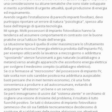
una considerazione su alcune tematiche che sono state sviluppate
in merito a problemi di urgente attualità, quali produzione di energia
ed inquinamento.
Avendo seguito l'installazione di parecchi impianti fovoltaici, devo
purtroppo riportare un errore di natura "psicologica", spesso alla
base dell'impiego di questa tecnologia.
Mi spiego. Molti possessori di impianto fotovoltaico hanno la
tendenza ad assumere comportamenti in contrasto con le buone
pratiche circa l'utilizzo finale dell'energia.
La situazione tipica è quella di voler massimizzare lo sfruttamento
della propria risorsa (l'energia elettrica prodotta dall'impianto FV),
per esempio utilizzando la lavatrice a mezzogiorno o addirittura
"spostando" utenze funzionanti a gas naturale (scaldabagno a
metano) verso analoghi apparecchi che assorbono energia elettrica
per svolgere il medesimo compito (scaldabagno elettrico).
Se ci si fermasse al "microcosmo" del possessore di impianto FV,
tale scelta non solo sarebbe positiva ma addirittura auspicabile:
basti pensare che in meri termini economici, c'è una forte
convenienza a produrre e ad autoconsumare, evitando di
acquistare "all'esterno" un bene o un servizio.
Se però immaginiamo di uscire dal "sistema utente" e cerchiamo di
cogliere una visione di insieme del problema, il risultato è tutto
fuorchè positivo. Se tutti ci dotassimo di impianto fotovoltaico
(ammesso che ciò sia fattibile tecnicamente) e decidessimo di
sostituire gli scaldabagni delle nostre abitazioni con altrettanti