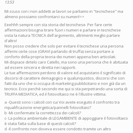
13:53
Mi scuso con i non addetti ai lavori se parliamo in "tecnichese" ma
almeno possiamo confrontarci su numeri!>>
Eeehhh sempre con sta storia del tecnichese. Per fare certe
affermazioni bisogna tirare fuori i numeri e parlare in tecnichese
vista la natura TECNICA dell'argomento, altrimenti meglio parlare
d'altro!
Non posso credere che solo per evitare il tecnichese una persona
affermi certe cose (GRAVI parlando di truffa) senza portare a
conforto della propria teoria dei numeri appena ben articolati.
Mi dispiace dirtelo caro Catello, ma sono una persona che è abituata
ad essere sincera e diretta nei rapporti.
Le tue affermazioni perdono di valore ed acquistano il significato di
discorsi di carattere demagogico e qualunquistico, discorsi che son
fatti da uno che si occupa di marketing pubblicitario e non già da un
tecnico. Ecco perchè secondo me qui si sta perpetrando una sorta di
TRUFFA MEDIATICA, ed il fotovoltaico ne è l'illustre vittima.
a -Questi sono i calcoli con cui Voi avete eseguito il confronto tra
riqualificazione energetica/pannelli fotovoltaici?
b -Mi confermate la correttezza dei calcoli?
c- La politica ambientale di LEGAMBIENTE di appoggiare il fotovoltaico
è stata fatta sulla base di questi calcoli?
d -Il confronto non doveva essere condotto tramite un altro