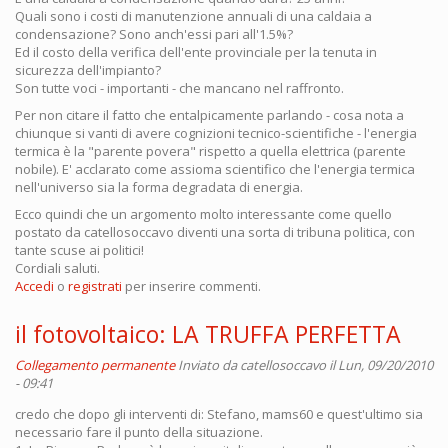
Quali sono i costi di manutenzione annuali di una caldaia a
condensazione? Sono anch'essi pari all'1.5%?
Ed il costo della verifica dell'ente provinciale per la tenuta in
sicurezza dell'impianto?
Son tutte voci - importanti - che mancano nel raffronto.
Per non citare il fatto che entalpicamente parlando - cosa nota a
chiunque si vanti di avere cognizioni tecnico-scientifiche - l'energia
termica è la "parente povera" rispetto a quella elettrica (parente
nobile). E' acclarato come assioma scientifico che l'energia termica
nell'universo sia la forma degradata di energia.
Ecco quindi che un argomento molto interessante come quello
postato da catellosoccavo diventi una sorta di tribuna politica, con
tante scuse ai politici!
Cordiali saluti.
Accedi
o
registrati
per inserire commenti.
il fotovoltaico: LA TRUFFA PERFETTA
Collegamento permanente
Inviato da
catellosoccavo
il Lun, 09/20/2010
- 09:41
credo che dopo gli interventi di: Stefano, mams60 e quest'ultimo sia
necessario fare il punto della situazione.