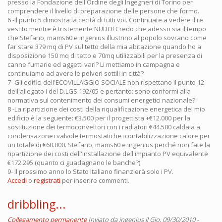
presso la Fondazione dell'Ordine degli Ingegneri di Torino per
comprendere il livello di preparazione delle persone che formo.
6 -Il punto 5 dimostra la cecità di tutti voi. Continuate a vedere il re
vestito mentre è tristemente NUDO! Credo che adesso sia il tempo
che Stefano, mams60 e ingenius illustrino al popolo sovrano come
far stare 379 mq di PV sul tetto della mia abitazione quando ho a
disposizione 150 mq di tetto e 70mq utilizzabili per la presenza di
canne fumarie ed aggetti vari? Li mettiamo in campagna e
continuiamo ad avere le polveri sottili in città?
7 -Gli edifici dell'ECOVILLAGGIO SOCIALE non rispettano il punto 12
dell'allegato I del D.LGS 192/05 e pertanto: sono conformi alla
normativa sul contenimento dei consumi energetici nazionale?
8 -La ripartizione dei costi della riqualificazione energetica del mio
edificio è la seguente: €3.500 per il progettista +€12.000 per la
sostituzione dei termoconvettori con i radiatori €44.500 caldaia a
condensazone+valvole termostatiche+contabilizzazione calore per
un totale di €60.000. Stefano, mams60 e ingenius perché non fate la
ripartizione dei costi dell'installazione dell'impianto PV equivalente
€172.295 (quanto ci guadagnano le banche?).
9- Il prossimo anno lo Stato Italiano finanzierà solo i PV.
Accedi
o
registrati
per inserire commenti.
dribbling...
Collegamento permanente
Inviato da
ingenius
il Gio, 09/30/2010 -