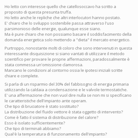
Ho letto con interesse quello che catellosoccavo ha scritto a
proposito di questa presunta truffa.
Ho letto anche le repliche che altri interlocutori hanno postato.
E' chiaro che lo sviluppo sostenibile passa attraverso l'uso
parsimonioso delle energie, qualunque esse siano.
Ma è pure chiaro che non possiamo basare il soddisfacimento della
domanda energetica solo mettendo a "dieta" il mercato energetico.
Purtroppo, nonostante molti di coloro che sono intervenuti in questa
interessante disquisizione si siano vantati di utilizzare il metodo
scientifico per provare le proprie affermazioni, paradossalmente è
stata commessa un'omissione clamorosa.
Mancano le condizioni al contorno ossia le ipotesi iniziali scritte
chiare e complete.
Si parla di un risparmio del 30% del fabbisogno di energia primaria
utilizzando la caldaia a condensazione e le valvole termostatiche.
E' una affermazione che non vuol dire nulla se non mi si specificano
le caratteristiche dell'impianto ante operam.
Che tipo di bruciatore è stato sostituito?
La distribuzione del fluido vettore è stata oggetto di intervento?
Come è fatto il sistema di distribuzione del calore?
Esso è isolato sufficientemente?
Che tipo di terminali abbiamo?
Qual'è la temperatura di funzionamento dell'impianto?