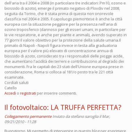
dell'aria tra il 2004 e 2008 (in particolare tre indicatori: Pm10, ozono e
biossido di azoto), emerge il primato negativo di Plovdiv nel 2008,
seguita da Torino, che è stata prima di questa non onorevole
classifica nel 2004 e 2005. Il capoluogo piemontese è anche la città
europea con la situazione peggiore per la presenza nell'aria di
ozono troposferico (dannoso per gli esseri umani, in particolare per
le vie respiratorie, e anche per piante e animali), avendo superato in
77 giorni il valore obiettivo per la protezione della salute umana.Il
primato di Napoli - Napoli figura invece in testa alla graduatoria
europea per il valore più elevato di concentrazione annua di
biossido di azoto, considerato tra i responsabili delle piogge acide,
che aumentano l'acidità dei terreni e contribuiscono al degrado dei
monumenti. Fra le capitali dei 23 stati dell'Unione europea prese in
considerazione, Roma si colloca al 181/o posto tra le 221 città
esaminate.
Cordiali saluti
Catello
Accedi
o
registrati
per inserire commenti.
Il fotovoltaico: LA TRUFFA PERFETTA?
Collegamento permanente
Inviato da
stefano saroglia
il Mar,
09/21/2010 - 11:28
Buongiorno. Mi permetto di intervenire in questo blog per esprimere