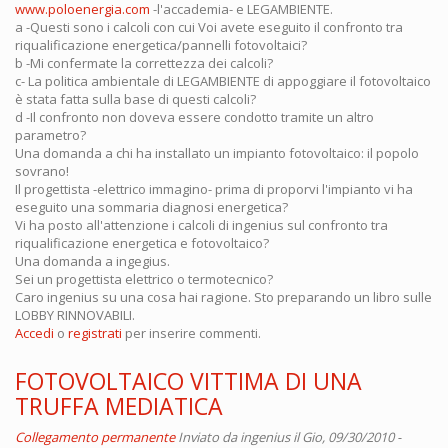
www.poloenergia.com
-l'accademia- e LEGAMBIENTE.
a -Questi sono i calcoli con cui Voi avete eseguito il confronto tra
riqualificazione energetica/pannelli fotovoltaici?
b -Mi confermate la correttezza dei calcoli?
c- La politica ambientale di LEGAMBIENTE di appoggiare il fotovoltaico
è stata fatta sulla base di questi calcoli?
d -Il confronto non doveva essere condotto tramite un altro
parametro?
Una domanda a chi ha installato un impianto fotovoltaico: il popolo
sovrano!
Il progettista -elettrico immagino- prima di proporvi l'impianto vi ha
eseguito una sommaria diagnosi energetica?
Vi ha posto all'attenzione i calcoli di ingenius sul confronto tra
riqualificazione energetica e fotovoltaico?
Una domanda a ingegius.
Sei un progettista elettrico o termotecnico?
Caro ingenius su una cosa hai ragione. Sto preparando un libro sulle
LOBBY RINNOVABILI.
Accedi
o
registrati
per inserire commenti.
FOTOVOLTAICO VITTIMA DI UNA
TRUFFA MEDIATICA
Collegamento permanente
Inviato da
ingenius
il Gio, 09/30/2010 -