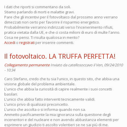
I dati che riporti si commentano da soli.
Stiamo parlando di morti e malattie gravi.
Pare che gli incentivi per il fotovoltaico dal prossimo anno verrano
dimezzati non certo per favorire il risparmio energetico.
Probabilmente verranno indirizzati verso l'incenerimento rifiuti,
pratica vietata dalla UE, e che ci costa milioni di euro di multe l'anno.
Cosa ne pensi. Ti risulta qualcosa in merito?
Accedi
o
registrati
per inserire commenti.
Il fotovoltaico. LA TRUFFA PERFETTA!
Collegamento permanente
Inviato da
catellosoccavo
il Ven, 09/24/2010
- 10:34
Caro Stefano, credo che tu sia l'unico, in questo sito, che abbia una
visione globale del problema ambientale.
L'unico che abbia la curiosità di capire realmente i suoi concetti
basilari.
L'unico che abbia fatto interventi tecnicamente validi.
L'unico privo di qualsiasi preconcetto.
L'unico che ascolta o si informa quando non sa.
Ammetto pacificamente la mia ignoranza sulla questione degli
inceneritori e del nucleare e non avendo abbastanza elementi per
esprimere un giudizio ti ascolto volentieri se ne sai più di me.