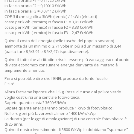
in fascia oraria F1 = 0,11725 €/kWh
in fascia oraria F2 = 0,10010 €/kWh
in fascia oraria F3 = 0,07412 €/kWh
COP 3 il che significa 3kWh (termici) / 1kWh (elettrici)
costo per kWh (termico) in fascia F1 = 3,91 €c/kWh
costo per kWh (termico) in fascia F2 = 3,33 €c/kWh
costo per kWh (termico) in fascia F3 = 2,47 €c/kWh
Quindi il costo dell'energia (nelle tasche del popolo sovrano)
ammonta da un minimo di 2,71 volte in più ad un massimo di 3,44
(basta fare 8,5/3.91 e 8,5/2,47 rispettivamente).
Quindi il fatto che al cittadino risulti essere più vantaggioso dal punto
di vista economico consumare energia derivante dal metano è
ampiamente smentito.
Però si potrebbe dire che l'ENEL produce da fonte fossile.
E sia!
Allora facciamo l'ipotesi che il Sig. Rossi di turno dal pollice verde
voglia costruirsi una centrale fotovoltaica.
Sapete quanto costa? 3600 €/kWp
Sapete quanta energia/anno produce 1 kWp di fotovoltaico?
Nelle regioni più favorevoli almeno 1400 kWh/kWp.
La durata (per legge di omologazione) di una centrale fotovoltaica è
di 25 anni.
Quindi il nostro investimento di 3800 €/kWp lo dobbiamo "spalmare"