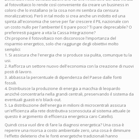
al fotovoltaico lo rende così conveniente da creare un business in
coloro che lo installano (e la cosa non mi sembra da censura
moralizzatrice). Però in tal modo si crea anche un indotto ed una
spinta all'economia che serve per far crescere il PIL nazionale con
un costo nullo per l'ambiente! E ti pare poco? Ti pare deprecabile? O
preferiresti pagare a vita la Cassa Integrazione?
Chi propone il fotovoltaico non disconosce l'importanza del
risparmio energetico, solo che raggiunge degli obiettivi molto
semplici:
1. Si assicura che l'energia che si produce sia pulita, comunque tu la
usi.
2. Rafforza un settore nuovo dell'economia con la creazione di nuovi
posti di lavoro.
3. abbassa la percentuale di dipendenza del Paese dalle fonti
fossili.
4. Distribuisce la produzione di energia a macchia di leopardo
anziché concentrarla nella grandi centrali, preservando il sistema da
eventuali guasti e/o black-out.
5. La distribuzione dell'energia in milioni di microcentrali assicura
un'efficienza alla rete distributiva sconosciuta al sistema attuale (e
questo è argomento di efficienza energetica caro Catello).
Quindi cosa vuol dire di fare la diagnosi energetica? Una cosa è
reperire una risorsa a costo ambientale zero, una cosa è diminuire
l'effetto deleterio che le fonti energetiche tradizionali hanno