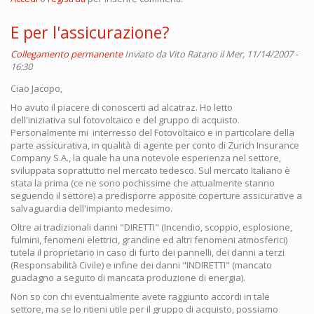
E per l'assicurazione?
Collegamento permanente
Inviato da
Vito Ratano
il Mer, 11/14/2007 -
16:30
Ciao Jacopo,
Ho avuto il piacere di conoscerti ad alcatraz. Ho letto
dell'iniziativa sul fotovoltaico e del gruppo di acquisto.
Personalmente mi interresso del Fotovoltaico e in particolare della
parte assicurativa, in qualità di agente per conto di Zurich Insurance
Company S.A., la quale ha una notevole esperienza nel settore,
sviluppata soprattutto nel mercato tedesco. Sul mercato Italiano è
stata la prima (ce ne sono pochissime che attualmente stanno
seguendo il settore) a predisporre apposite coperture assicurative a
salvaguardia dell'impianto medesimo.
Oltre ai tradizionali danni "DIRETTI" (Incendio, scoppio, esplosione,
fulmini, fenomeni elettrici, grandine ed altri fenomeni atmosferici)
tutela il proprietario in caso di furto dei pannelli, dei danni a terzi
(Responsabilità Civile) e infine dei danni "INDIRETTI" (mancato
guadagno a seguito di mancata produzione di energia).
Non so con chi eventualmente avete raggiunto accordi in tale
settore, ma se lo ritieni utile per il gruppo di acquisto, possiamo