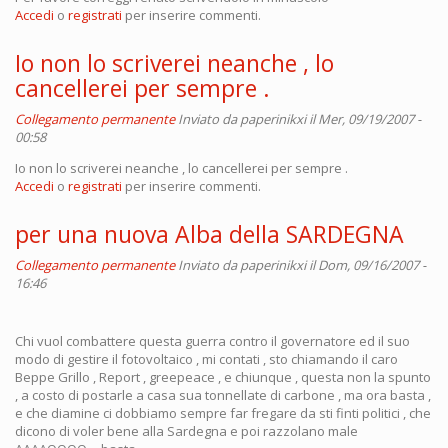
Accedi
o
registrati
per inserire commenti.
Io non lo scriverei neanche , lo
cancellerei per sempre .
Collegamento permanente
Inviato da
paperinikxi
il Mer, 09/19/2007 -
00:58
Io non lo scriverei neanche , lo cancellerei per sempre .
Accedi
o
registrati
per inserire commenti.
per una nuova Alba della SARDEGNA
Collegamento permanente
Inviato da
paperinikxi
il Dom, 09/16/2007 -
16:46
Chi vuol combattere questa guerra contro il governatore ed il suo
modo di gestire il fotovoltaico , mi contati , sto chiamando il caro
Beppe Grillo , Report , greepeace , e chiunque , questa non la spunto
, a costo di postarle a casa sua tonnellate di carbone , ma ora basta ,
e che diamine ci dobbiamo sempre far fregare da sti finti politici , che
dicono di voler bene alla Sardegna e poi razzolano male