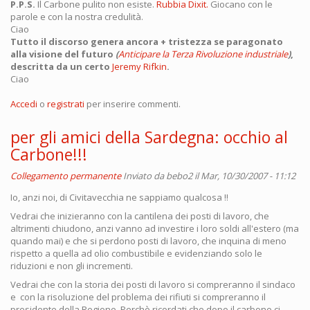
P.P.S.
Il Carbone pulito non esiste.
Rubbia Dixit.
Giocano con le
parole e con la nostra credulità.
Ciao
Tutto il discorso genera ancora + tristezza se paragonato
alla visione del futuro
(
Anticipare la Terza Rivoluzione industriale
)
,
descritta da un certo
Jeremy Rifkin
.
Ciao
Accedi
o
registrati
per inserire commenti.
per gli amici della Sardegna: occhio al
Carbone!!!
Collegamento permanente
Inviato da
bebo2
il Mar, 10/30/2007 - 11:12
Io, anzi noi, di Civitavecchia ne sappiamo qualcosa !!
Vedrai che inizieranno con la cantilena dei posti di lavoro, che
altrimenti chiudono, anzi vanno ad investire i loro soldi all'estero (ma
quando mai) e che si perdono posti di lavoro, che inquina di meno
rispetto a quella ad olio combustibile e evidenziando solo le
riduzioni e non gli incrementi.
Vedrai che con la storia dei posti di lavoro si compreranno il sindaco
e con la risoluzione del problema dei rifiuti si compreranno il
presidente della Regione. Perchè ricordati che dopo il carbone ci