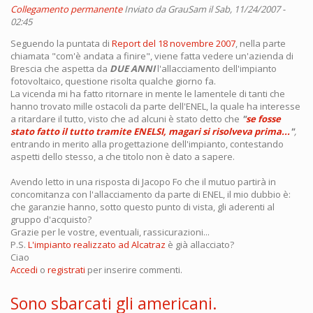
Collegamento permanente
Inviato da
GrauSam
il Sab, 11/24/2007 -
02:45
Seguendo la puntata di
Report del 18 novembre 2007
, nella parte
chiamata "com'è andata a finire", viene fatta vedere un'azienda di
Brescia che aspetta da
DUE ANNI
l'allacciamento dell'impianto
fotovoltaico, questione risolta qualche giorno fa.
La vicenda mi ha fatto ritornare in mente le lamentele di tanti che
hanno trovato mille ostacoli da parte dell'ENEL, la quale ha interesse
a ritardare il tutto, visto che ad alcuni è stato detto che
"
se fosse
stato fatto il tutto tramite ENELSI, magari si risolveva prima...
"
,
entrando in merito alla progettazione dell'impianto, contestando
aspetti dello stesso, a che titolo non è dato a sapere.
Avendo letto in una risposta di Jacopo Fo che il mutuo partirà in
concomitanza con l'allacciamento da parte di ENEL, il mio dubbio è:
che garanzie hanno, sotto questo punto di vista, gli aderenti al
gruppo d'acquisto?
Grazie per le vostre, eventuali, rassicurazioni...
P.S.
L'impianto realizzato ad Alcatraz
è già allacciato?
Ciao
Accedi
o
registrati
per inserire commenti.
Sono sbarcati gli americani.