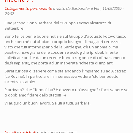
Collegamento permanente
Inviato da
Barbarafar
il Ven, 11/09/2007 -
20:02
Ciao Jacopo. Sono Barbara del "Gruppo Tecnici Alcatraz" di
Settembre.
Sono felice per le buone notizie sul Gruppo d'acquisto Fotovoltaico,
anche perchè qui abbiamo proprio bisogno di maggiori certezze,
visto che tutt'intorno (parlo della Sardegna) c'è un anomalo, ma
positivo, risvegliarsi delle coscienze ecologiche (probabilmente
solleticate anche da un recente bando regionale di cofinaziamento
degli impianti), che porta ad un insperata richiesta di impianti.
Sarei curiosa di sapere come sta andando l'impianto su ad Alcatraz
(Le Rovine). In particolare mi interessava vedere 'sto benedetto
incentivo statale:
è arrivato?, che "forma" ha? è davvero un'assegno? : facci sapere se
ci dobbiamo fidare dello stato!!! :-)
Vi auguro un buon lavoro. Saluti a tutti. Barbara.
Accedi
o
registrati
per inserire commenti.