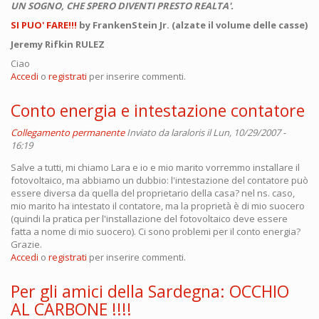
UN SOGNO, CHE SPERO DIVENTI PRESTO REALTA'.
SI PUO' FARE!!!
by FrankenStein Jr. (alzate il volume delle casse)
Jeremy Rifkin RULEZ
Ciao
Accedi
o
registrati
per inserire commenti.
Conto energia e intestazione contatore
Collegamento permanente
Inviato da
laraloris
il Lun, 10/29/2007 -
16:19
Salve a tutti, mi chiamo Lara e io e mio marito vorremmo installare il
fotovoltaico, ma abbiamo un dubbio: l'intestazione del contatore può
essere diversa da quella del proprietario della casa? nel ns. caso,
mio marito ha intestato il contatore, ma la proprietà è di mio suocero
(quindi la pratica per l'installazione del fotovoltaico deve essere
fatta a nome di mio suocero). Ci sono problemi per il conto energia?
Grazie.
Accedi
o
registrati
per inserire commenti.
Per gli amici della Sardegna: OCCHIO
AL CARBONE !!!!