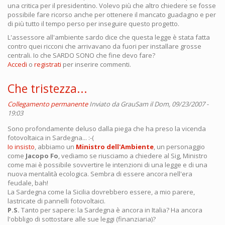
una critica per il presidentino. Volevo più che altro chiedere se fosse
possibile fare ricorso anche per ottenere il mancato guadagno e per
di più tutto il tempo perso per inseguire questo progetto.
L'assessore all'ambiente sardo dice che questa legge è stata fatta
contro quei ricconi che arrivavano da fuori per installare grosse
centrali. Io che SARDO SONO che fine devo fare?
Accedi
o
registrati
per inserire commenti.
Che tristezza...
Collegamento permanente
Inviato da
GrauSam
il Dom, 09/23/2007 -
19:03
Sono profondamente deluso dalla piega che ha preso la vicenda
fotovoltaica in Sardegna... :-(
Io insisto
, abbiamo un
Ministro dell'Ambiente
, un personaggio
come
Jacopo Fo
, vediamo se riusciamo a chiedere al Sig, Ministro
come mai è possibile sovvertire le intenzioni di una legge e di una
nuova mentalità ecologica. Sembra di essere ancora nell'era
feudale, bah!
La Sardegna come la Sicilia dovrebbero essere, a mio parere,
lastricate di pannelli fotovoltaici.
P.S.
Tanto per sapere: la Sardegna è ancora in Italia? Ha ancora
l'obbligo di sottostare alle sue leggi (finanziaria)?