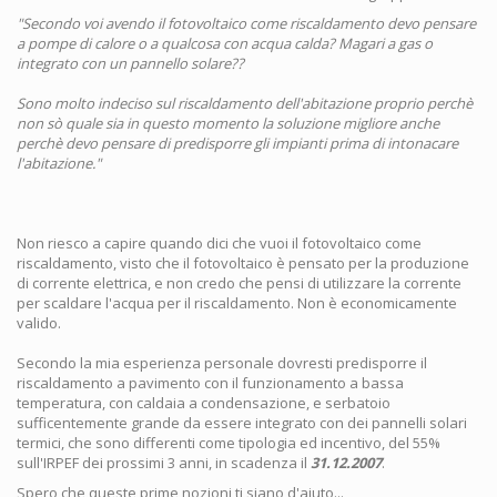
"Secondo voi avendo il fotovoltaico come riscaldamento devo pensare
a pompe di calore o a qualcosa con acqua calda? Magari a gas o
integrato con un pannello solare??
Sono molto indeciso sul riscaldamento dell'abitazione proprio perchè
non sò quale sia in questo momento la soluzione migliore anche
perchè devo pensare di predisporre gli impianti prima di intonacare
l'abitazione."
Non riesco a capire quando dici che vuoi il fotovoltaico come
riscaldamento, visto che il fotovoltaico è pensato per la produzione
di corrente elettrica, e non credo che pensi di utilizzare la corrente
per scaldare l'acqua per il riscaldamento. Non è economicamente
valido.
Secondo la mia esperienza personale dovresti predisporre il
riscaldamento a pavimento con il funzionamento a bassa
temperatura, con caldaia a condensazione, e serbatoio
sufficentemente grande da essere integrato con dei pannelli solari
termici, che sono differenti come tipologia ed incentivo, del 55%
sull'IRPEF dei prossimi 3 anni, in scadenza il
31.12.2007
.
Spero che queste prime nozioni ti siano d'aiuto...