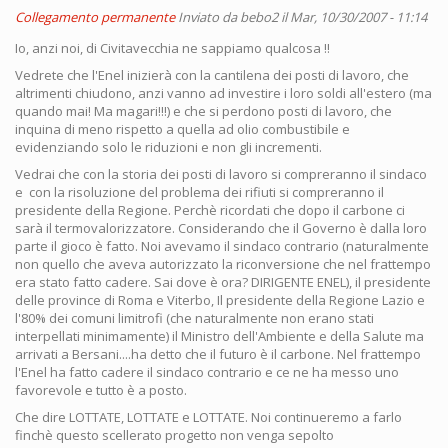
Collegamento permanente
Inviato da
bebo2
il Mar, 10/30/2007 - 11:14
Io, anzi noi, di Civitavecchia ne sappiamo qualcosa !!
Vedrete che l'Enel inizierà con la cantilena dei posti di lavoro, che
altrimenti chiudono, anzi vanno ad investire i loro soldi all'estero (ma
quando mai! Ma magari!!!) e che si perdono posti di lavoro, che
inquina di meno rispetto a quella ad olio combustibile e
evidenziando solo le riduzioni e non gli incrementi.
Vedrai che con la storia dei posti di lavoro si compreranno il sindaco
e con la risoluzione del problema dei rifiuti si compreranno il
presidente della Regione. Perchè ricordati che dopo il carbone ci
sarà il termovalorizzatore. Considerando che il Governo è dalla loro
parte il gioco è fatto. Noi avevamo il sindaco contrario (naturalmente
non quello che aveva autorizzato la riconversione che nel frattempo
era stato fatto cadere. Sai dove è ora? DIRIGENTE ENEL), il presidente
delle province di Roma e Viterbo, Il presidente della Regione Lazio e
l'80% dei comuni limitrofi (che naturalmente non erano stati
interpellati minimamente) il Ministro dell'Ambiente e della Salute ma
arrivati a Bersani....ha detto che il futuro è il carbone. Nel frattempo
l'Enel ha fatto cadere il sindaco contrario e ce ne ha messo uno
favorevole e tutto è a posto.
Che dire LOTTATE, LOTTATE e LOTTATE. Noi continueremo a farlo
finchè questo scellerato progetto non venga sepolto