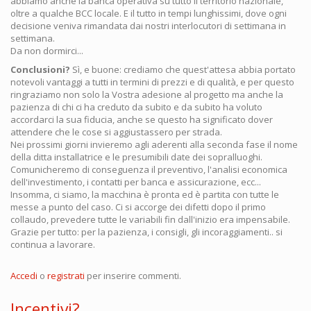
abbiamo anche la banca operativa su tutto il territorio nazionale,
oltre a qualche BCC locale. E il tutto in tempi lunghissimi, dove ogni
decisione veniva rimandata dai nostri interlocutori di settimana in
settimana.
Da non dormirci...
Conclusioni?
Sì, e buone: crediamo che quest'attesa abbia portato
notevoli vantaggi a tutti in termini di prezzi e di qualità, e per questo
ringraziamo non solo la Vostra adesione al progetto ma anche la
pazienza di chi ci ha creduto da subito e da subito ha voluto
accordarci la sua fiducia, anche se questo ha significato dover
attendere che le cose si aggiustassero per strada.
Nei prossimi giorni invieremo agli aderenti alla seconda fase il nome
della ditta installatrice e le presumibili date dei sopralluoghi.
Comunicheremo di conseguenza il preventivo, l'analisi economica
dell'investimento, i contatti per banca e assicurazione, ecc...
Insomma, ci siamo, la macchina è pronta ed è partita con tutte le
messe a punto del caso. Ci si accorge dei difetti dopo il primo
collaudo, prevedere tutte le variabili fin dall'inizio era impensabile.
Grazie per tutto: per la pazienza, i consigli, gli incoraggiamenti.. si
continua a lavorare.
Accedi
o
registrati
per inserire commenti.
Incentivi?