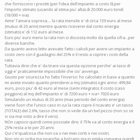
che forniscono i prestiti (per l'idea dell'impianto a costo 0) per
l'importo stimato (usando al stima piu' alta) di 20.000 euro tondi
(18.000 + iva).
Aime' l'amara sopresa.... la rata mensile e' di circa 139 euro al mese
(mutuo di 20 anni) mentre quanto riceverei dal conto energia
(stimato) e' di 112 euro al mese.
Euro piu' euro meno la rata non si discosta molto da quella cifra...per
diverse banche.
Da quanto avevo letto avevate fatto i calcoli per avere un impianto a
costo zero con il guadagno del 25% e il resto a coprire i costi della
rata.
Tuttavia direi che e' da tirare via questa opzione perche' ai tassi di
oggi e' praticamente impossibile che cio' avvenga.
Giusto per sicurezza ho fatto l'inverso: ho calcolato in base a quanto
mi avete inviato quanto prenderei a mq (stimato) ogni anno: 499,84
euro, poco piu' di 42 euro al mese (semi integrato). Il costo (caso
peggiore) al mq dell'impianto e' di 7200 euro + iva= 7920 euro
Simulando un mutuo di 20 anni (max periodo del conto energia)
viene fuori che l'unico caso in cui la rata copre il ricavato e' un tasso
(TOTALE) del 2.6%, tasso che non si vede da un bel pezzo (non so se
si sia mai visto a dire il vero).
NOn capisco quindi come possiate dire: il 75% va al conto energia e il
25% resta a te per 20 anni.
Qui c'e'qualcosa che non va o nei miei conti o nei vostri.
Non sto in sicilia ma neanche a bolzano ma in emilia romagna quindi