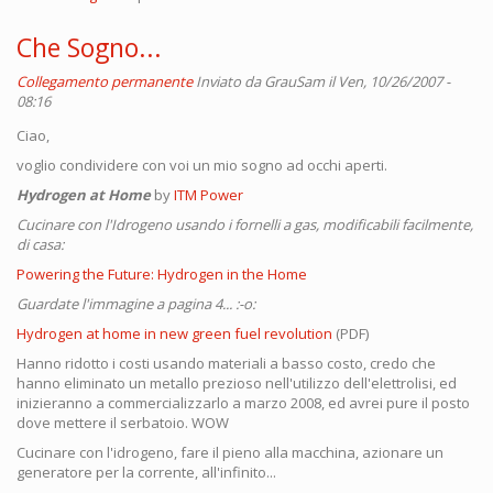
Che Sogno...
Collegamento permanente
Inviato da
GrauSam
il Ven, 10/26/2007 -
08:16
Ciao,
voglio condividere con voi un mio sogno ad occhi aperti.
Hydrogen at Home
by
ITM Power
Cucinare con l'Idrogeno usando i fornelli a gas, modificabili facilmente,
di casa:
Powering the Future: Hydrogen in the Home
Guardate l'immagine a pagina 4... :-o:
Hydrogen at home in new green fuel revolution
(PDF)
Hanno ridotto i costi usando materiali a basso costo, credo che
hanno eliminato un metallo prezioso nell'utilizzo dell'elettrolisi, ed
inizieranno a commercializzarlo a marzo 2008, ed avrei pure il posto
dove mettere il serbatoio. WOW
Cucinare con l'idrogeno, fare il pieno alla macchina, azionare un
generatore per la corrente, all'infinito...