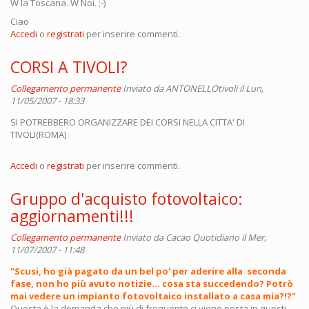
W la Toscana. W Noi. ;-)
Ciao
Accedi
o
registrati
per inserire commenti.
CORSI A TIVOLI?
Collegamento permanente
Inviato da
ANTONELLOtivoli
il Lun,
11/05/2007 - 18:33
SI POTREBBERO ORGANIZZARE DEI CORSI NELLA CITTA' DI
TIVOLI(ROMA)
Accedi
o
registrati
per inserire commenti.
Gruppo d'acquisto fotovoltaico:
aggiornamenti!!!
Collegamento permanente
Inviato da
Cacao Quotidiano
il Mer,
11/07/2007 - 11:48
"Scusi, ho già pagato da un bel po' per aderire alla seconda
fase, non ho più avuto notizie... cosa sta succedendo? Potrò
mai vedere un impianto fotovoltaico installato a casa mia?!?"
Questa è la domanda che più di frequente ci viene posta in questi