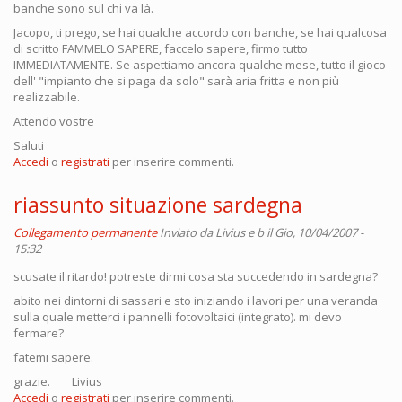
banche sono sul chi va là.
Jacopo, ti prego, se hai qualche accordo con banche, se hai qualcosa
di scritto FAMMELO SAPERE, faccelo sapere, firmo tutto
IMMEDIATAMENTE. Se aspettiamo ancora qualche mese, tutto il gioco
dell' "impianto che si paga da solo" sarà aria fritta e non più
realizzabile.
Attendo vostre
Saluti
Accedi
o
registrati
per inserire commenti.
riassunto situazione sardegna
Collegamento permanente
Inviato da
Livius e b
il Gio, 10/04/2007 -
15:32
scusate il ritardo! potreste dirmi cosa sta succedendo in sardegna?
abito nei dintorni di sassari e sto iniziando i lavori per una veranda
sulla quale metterci i pannelli fotovoltaici (integrato). mi devo
fermare?
fatemi sapere.
grazie. Livius
Accedi
o
registrati
per inserire commenti.