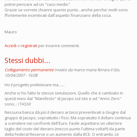
potrei pensare ad un "caso medio".
Grazie se vorrete chiarire questo punto...anche perche' molti sono
ffortemente incentivati dall'aspetto finanziario della cosa.
Mauro
Accedi
o
registrati
per inserire commenti.
Stessi dubbi...
Collegamento permanente
Inviato da
marco maria ferrara
il Gio,
10/04/2007 - 16:08
Ho il progetto preliminare ma.......
Anche io ho fatto le stesse simulazioni. Quello che è cambiato in
questi mesi dal "Manifesto" di Jacopo sul sito e ad "Anno Zero"
sono... I TASSI!
Nessuna banca dà più il denaro ai tassi preventivati a Giugno dal
gruppo di Jacopo, soprattutto i fissi. Ma sopratutto il dollaro continua
a scendere nei confronti dell'Euro. Facile aspettarsi un ulteriore
taglio del costo del denaro (mezzo punto l'ultima volta!!!) da parte
della Federal Reserve o un aumento dalla BCE. O entrambi. Le