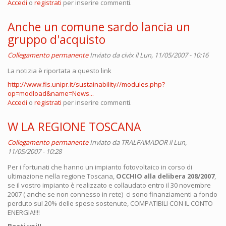
Accedi
o
registrati
per inserire commenti.
Anche un comune sardo lancia un
gruppo d'acquisto
Collegamento permanente
Inviato da
civix
il Lun, 11/05/2007 - 10:16
La notizia è riportata a questo link
http://www.fis.unipr.it/sustainability//modules.php?
op=modload&name=News...
Accedi
o
registrati
per inserire commenti.
W LA REGIONE TOSCANA
Collegamento permanente
Inviato da
TRALFAMADOR
il Lun,
11/05/2007 - 10:28
Per i fortunati che hanno un impianto fotovoltaico in corso di
ultimazione nella regione Toscana,
OCCHIO alla delibera 208/2007
,
se il vostro impianto è realizzato e collaudato entro il 30 novembre
2007 ( anche se non connesso in rete) ci sono finanziamenti a fondo
perduto sul 20% delle spese sostenute, COMPATIBILI CON IL CONTO
ENERGIA!!!!
Beati voi!!