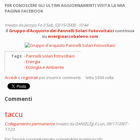
PER CONOSCERE GLI ULTIMI AGGIORNAMENTI VISITA LA MIA
PAGINA FACEBOOK
Inviato da
Jacopo Fo
il Sab, 03/15/2008 - 10:44
Il
Gruppo d'Acquisto dei Pannelli Solari Fotovoltaici
continua
su
energiaarcobaleno.com
Tags:
Pannelli solari fotovoltaici
Energia
Ecologia e Ambiente
Accedi
o
registrati
per inserire commenti.
letto 5304 volte
Commenti
taccu
Collegamento permanente
Inviato da
DANIELEg
il Lun, 09/17/2007 -
17:23
Per favore correggi renato scrivendolo in minuscolo