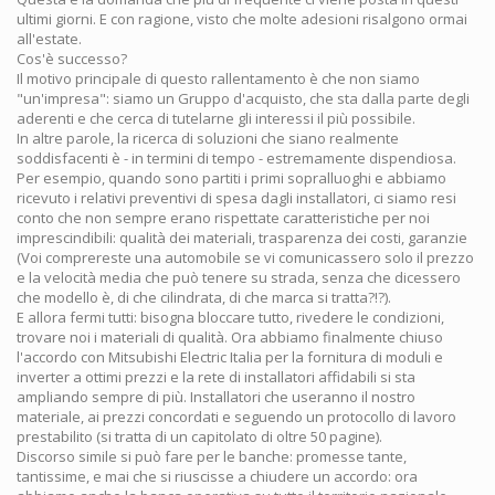
ultimi giorni. E con ragione, visto che molte adesioni risalgono ormai
all'estate.
Cos'è successo?
Il motivo principale di questo rallentamento è che non siamo
"un'impresa": siamo un Gruppo d'acquisto, che sta dalla parte degli
aderenti e che cerca di tutelarne gli interessi il più possibile.
In altre parole, la ricerca di soluzioni che siano realmente
soddisfacenti è - in termini di tempo - estremamente dispendiosa.
Per esempio, quando sono partiti i primi sopralluoghi e abbiamo
ricevuto i relativi preventivi di spesa dagli installatori, ci siamo resi
conto che non sempre erano rispettate caratteristiche per noi
imprescindibili: qualità dei materiali, trasparenza dei costi, garanzie
(Voi comprereste una automobile se vi comunicassero solo il prezzo
e la velocità media che può tenere su strada, senza che dicessero
che modello è, di che cilindrata, di che marca si tratta?!?).
E allora fermi tutti: bisogna bloccare tutto, rivedere le condizioni,
trovare noi i materiali di qualità. Ora abbiamo finalmente chiuso
l'accordo con Mitsubishi Electric Italia per la fornitura di moduli e
inverter a ottimi prezzi e la rete di installatori affidabili si sta
ampliando sempre di più. Installatori che useranno il nostro
materiale, ai prezzi concordati e seguendo un protocollo di lavoro
prestabilito (si tratta di un capitolato di oltre 50 pagine).
Discorso simile si può fare per le banche: promesse tante,
tantissime, e mai che si riuscisse a chiudere un accordo: ora