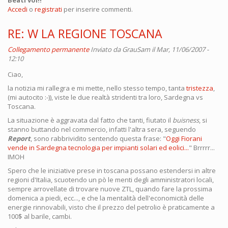
Accedi
o
registrati
per inserire commenti.
RE: W LA REGIONE TOSCANA
Collegamento permanente
Inviato da
GrauSam
il Mar, 11/06/2007 -
12:10
Ciao,
la notizia mi rallegra e mi mette, nello stesso tempo, tanta
tristezza
,
(mi autocito :-)), viste le due realtà stridenti tra loro, Sardegna vs
Toscana.
La situazione è aggravata dal fatto che tanti, fiutato il
buisness
, si
stanno buttando nel commercio, infatti l'altra sera, seguendo
Report
, sono rabbrividito sentendo questa frase: "
Oggi Fiorani
vende in Sardegna tecnologia per impianti solari ed eolici...
" Brrrrr...
IMOH
Spero che le iniziative prese in toscana possano estendersi in altre
regioni d'Italia, scuotendo un pò le menti degli amministratori locali,
sempre arrovellate di trovare nuove ZTL, quando fare la prossima
domenica a piedi, ecc..., e che la mentalità dell'economicità delle
energie rinnovabili, visto che il prezzo del petrolio è praticamente a
100$ al barile, cambi.