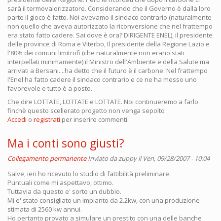
sarà il termovalorizzatore. Considerando che il Governo è dalla loro
parte il gioco è fatto. Noi avevamo il sindaco contrario (naturalmente
non quello che aveva autorizzato la riconversione che nel frattempo
era stato fatto cadere. Sai dove è ora? DIRIGENTE ENEL), il presidente
delle province di Roma e Viterbo, Il presidente della Regione Lazio e
l'80% dei comuni limitrofi (che naturalmente non erano stati
interpellati minimamente) il Ministro dell'Ambiente e della Salute ma
arrivati a Bersani....ha detto che il futuro è il carbone. Nel frattempo
l'Enel ha fatto cadere il sindaco contrario e ce ne ha messo uno
favorevole e tutto è a posto.
Che dire LOTTATE, LOTTATE e LOTTATE. Noi continueremo a farlo
finchè questo scellerato progetto non venga sepolto
Accedi
o
registrati
per inserire commenti.
Ma i conti sono giusti?
Collegamento permanente
Inviato da
zuppy
il Ven, 09/28/2007 - 10:04
Salve, ieri ho ricevuto lo studio di fattibilità preliminare.
Puntuali come mi aspettavo, ottimo.
Tuttavia da questo e' sorto un dubbio.
Mi e' stato consigliato un impianto da 2.2kw, con una produzione
stimata di 2560 kw annui.
Ho pertanto provato a simulare un prestito con una delle banche