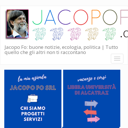
Salta
al
contenuto
principale
Jacopo Fo: buone notizie, ecologia, politica | Tutto
quello che gli altri non ti raccontano
Toggl
naviga