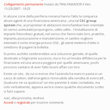
Collegamento permanente
Inviato da
TRALFAMADOR
il Ven,
11/23/2007 - 19:25
In alcune zone della periferia romana hanno fatto la comparsa
alcuni agenti di una finanziaria americana , una tal
CSC group
system
che, ai proprietari di abitazioni monofamiliari ben orientate
(in senso azimutale) propongono, udite udite... l'installazione di
impianti fotovoltaici gratuiti, nel senso che fanno tutto loro, pratiche,
impianto,assicurazione e manutenzione, in cambio vogliono
intestato il conto energia presso GSE, gli utenti mettono il tetto e
smettono di pagare la bolletta .
Di primo acchitto sembrerebbe una soluzione geniale, di quelle
destinate a folgorante successo, ma io ho un'innata diffidenza per le
finanziarie ed una ancora peggiore per quelle americane, pochi
possono vantarsi di aver fatto buoni affari con loro.
Esiste un sito, da cui si evince che l'azienda ha mani in pasta in un
sacco di settori, dall'energetico rinnovabile alla vendita di overcraft ,
Qualcuno ne sa qualcosa? un mio parente è stato contattato, ma
solo verbalmente, appena avrà in mano qualche documento scritto
vi farò sapere.
ciao, alla prossima, Andrea
Accedi
o
registrati
per inserire commenti.