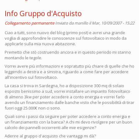
Info Gruppo d'Acquisto
Collegamento permanente
Inviato da
manillo
il Mar, 10/09/2007 - 15:22
Ciao a tutti, sono nuovo del blog (primo post) e avrei una grande
voglia di approfondire le conoscenze sul fotovoltaico in modo da
applicarle sulla mia nuova abitazione.
Premetto che stò costruendo ancora e in questo periodo mi stanno
montando le tegole.
Vorrei avere più informazioni e sopratutto più chiare di quelle che ho
leggendo a destra e a sinistra, riguardo a come fare per accedere
all'incentivo sul fotovoltaico.
La casa si trova in Sardegna, ho a disposizione 300 mq di solaio
esposto benissimo a sud, vorrei installare un impianto fotovoltaico
di almeno 3kw per poter accedere a conto energia e vorrei farlo
avendo un finanziamento dalle banche visto che le possibilità di tirar
fuori oggi 25.000€ non ci sono.
Quali sono i passi da seguire per poter accedere a conto energia e
un finanziamento con la banca? A chi mi devo rivolgere per un buon
calcolo dei pannelli occorrenti alle mie esigenze?
Aderire al gruppo d'acquisto che vantaggi mi dà?