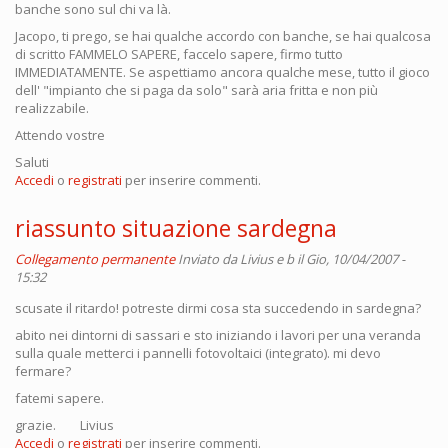
banche sono sul chi va là.
Jacopo, ti prego, se hai qualche accordo con banche, se hai qualcosa
di scritto FAMMELO SAPERE, faccelo sapere, firmo tutto
IMMEDIATAMENTE. Se aspettiamo ancora qualche mese, tutto il gioco
dell' "impianto che si paga da solo" sarà aria fritta e non più
realizzabile.
Attendo vostre
Saluti
Accedi
o
registrati
per inserire commenti.
riassunto situazione sardegna
Collegamento permanente
Inviato da
Livius e b
il Gio, 10/04/2007 -
15:32
scusate il ritardo! potreste dirmi cosa sta succedendo in sardegna?
abito nei dintorni di sassari e sto iniziando i lavori per una veranda
sulla quale metterci i pannelli fotovoltaici (integrato). mi devo
fermare?
fatemi sapere.
grazie. Livius
Accedi
o
registrati
per inserire commenti.