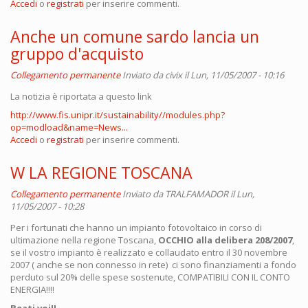
Accedi
o
registrati
per inserire commenti.
Anche un comune sardo lancia un
gruppo d'acquisto
Collegamento permanente
Inviato da
civix
il Lun, 11/05/2007 - 10:16
La notizia è riportata a questo link
http://www.fis.unipr.it/sustainability//modules.php?
op=modload&name=News...
Accedi
o
registrati
per inserire commenti.
W LA REGIONE TOSCANA
Collegamento permanente
Inviato da
TRALFAMADOR
il Lun,
11/05/2007 - 10:28
Per i fortunati che hanno un impianto fotovoltaico in corso di
ultimazione nella regione Toscana,
OCCHIO alla delibera 208/2007
,
se il vostro impianto è realizzato e collaudato entro il 30 novembre
2007 ( anche se non connesso in rete) ci sono finanziamenti a fondo
perduto sul 20% delle spese sostenute, COMPATIBILI CON IL CONTO
ENERGIA!!!!
Beati voi!!