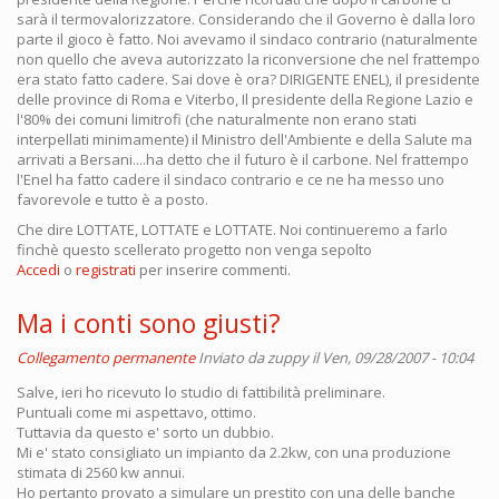
sarà il termovalorizzatore. Considerando che il Governo è dalla loro
parte il gioco è fatto. Noi avevamo il sindaco contrario (naturalmente
non quello che aveva autorizzato la riconversione che nel frattempo
era stato fatto cadere. Sai dove è ora? DIRIGENTE ENEL), il presidente
delle province di Roma e Viterbo, Il presidente della Regione Lazio e
l'80% dei comuni limitrofi (che naturalmente non erano stati
interpellati minimamente) il Ministro dell'Ambiente e della Salute ma
arrivati a Bersani....ha detto che il futuro è il carbone. Nel frattempo
l'Enel ha fatto cadere il sindaco contrario e ce ne ha messo uno
favorevole e tutto è a posto.
Che dire LOTTATE, LOTTATE e LOTTATE. Noi continueremo a farlo
finchè questo scellerato progetto non venga sepolto
Accedi
o
registrati
per inserire commenti.
Ma i conti sono giusti?
Collegamento permanente
Inviato da
zuppy
il Ven, 09/28/2007 - 10:04
Salve, ieri ho ricevuto lo studio di fattibilità preliminare.
Puntuali come mi aspettavo, ottimo.
Tuttavia da questo e' sorto un dubbio.
Mi e' stato consigliato un impianto da 2.2kw, con una produzione
stimata di 2560 kw annui.
Ho pertanto provato a simulare un prestito con una delle banche