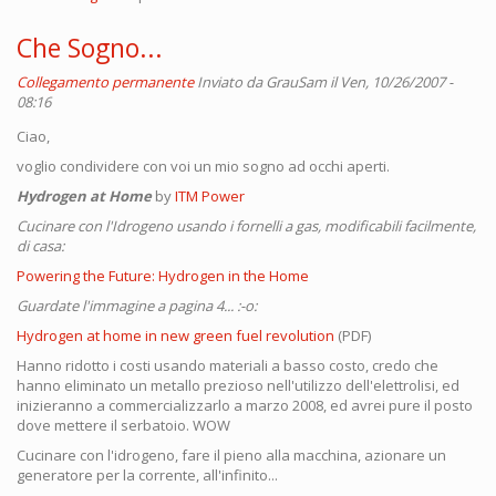
Che Sogno...
Collegamento permanente
Inviato da
GrauSam
il Ven, 10/26/2007 -
08:16
Ciao,
voglio condividere con voi un mio sogno ad occhi aperti.
Hydrogen at Home
by
ITM Power
Cucinare con l'Idrogeno usando i fornelli a gas, modificabili facilmente,
di casa:
Powering the Future: Hydrogen in the Home
Guardate l'immagine a pagina 4... :-o:
Hydrogen at home in new green fuel revolution
(PDF)
Hanno ridotto i costi usando materiali a basso costo, credo che
hanno eliminato un metallo prezioso nell'utilizzo dell'elettrolisi, ed
inizieranno a commercializzarlo a marzo 2008, ed avrei pure il posto
dove mettere il serbatoio. WOW
Cucinare con l'idrogeno, fare il pieno alla macchina, azionare un
generatore per la corrente, all'infinito...