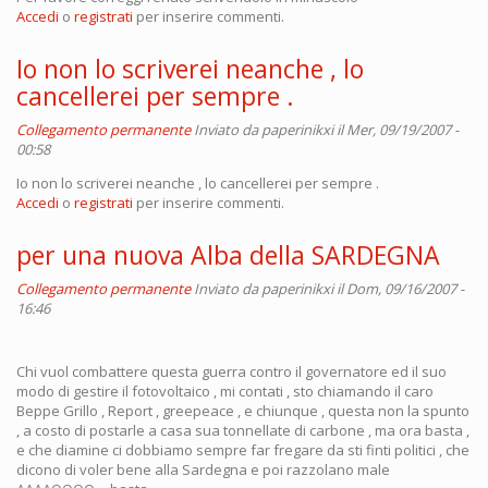
Accedi
o
registrati
per inserire commenti.
Io non lo scriverei neanche , lo
cancellerei per sempre .
Collegamento permanente
Inviato da
paperinikxi
il Mer, 09/19/2007 -
00:58
Io non lo scriverei neanche , lo cancellerei per sempre .
Accedi
o
registrati
per inserire commenti.
per una nuova Alba della SARDEGNA
Collegamento permanente
Inviato da
paperinikxi
il Dom, 09/16/2007 -
16:46
Chi vuol combattere questa guerra contro il governatore ed il suo
modo di gestire il fotovoltaico , mi contati , sto chiamando il caro
Beppe Grillo , Report , greepeace , e chiunque , questa non la spunto
, a costo di postarle a casa sua tonnellate di carbone , ma ora basta ,
e che diamine ci dobbiamo sempre far fregare da sti finti politici , che
dicono di voler bene alla Sardegna e poi razzolano male