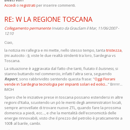
Accedi
o
registrati
per inserire commenti.
RE: W LA REGIONE TOSCANA
Collegamento permanente
Inviato da
GrauSam
il Mar, 11/06/2007 -
12:10
Ciao,
la notizia mi rallegra e mi mette, nello stesso tempo, tanta
tristezza
,
(mi autocito :-)), viste le due realtà stridenti tra loro, Sardegna vs
Toscana.
La situazione è aggravata dal fatto che tanti, fiutato il
buisness
, si
stanno buttando nel commercio, infatti l'altra sera, seguendo
Report
, sono rabbrividito sentendo questa frase: "
Oggi Fiorani
vende in Sardegna tecnologia per impianti solari ed eolici...
" Brrrrr...
IMOH
Spero che le iniziative prese in toscana possano estendersi in altre
regioni d'Italia, scuotendo un pò le menti degli amministratori locali,
sempre arrovellate di trovare nuove ZTL, quando fare la prossima
domenica a piedi, ecc..., e che la mentalità dell'economicità delle
energie rinnovabili, visto che il prezzo del petrolio è praticamente a
100$ al barile, cambi.