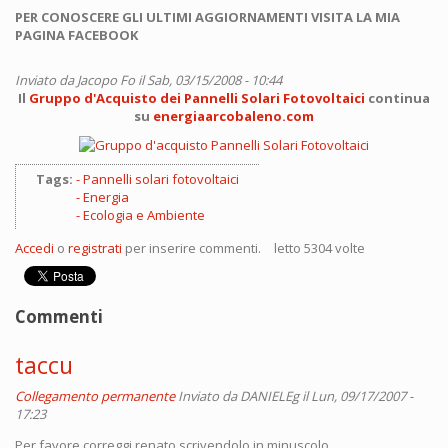
PER CONOSCERE GLI ULTIMI AGGIORNAMENTI VISITA LA MIA
PAGINA FACEBOOK
Inviato da
Jacopo Fo
il Sab, 03/15/2008 - 10:44
Il
Gruppo d'Acquisto dei Pannelli Solari Fotovoltaici
continua
su
energiaarcobaleno.com
Tags:
Pannelli solari fotovoltaici
Energia
Ecologia e Ambiente
Accedi
o
registrati
per inserire commenti.
letto 5304 volte
Commenti
taccu
Collegamento permanente
Inviato da
DANIELEg
il Lun, 09/17/2007 -
17:23
Per favore correggi renato scrivendolo in minuscolo