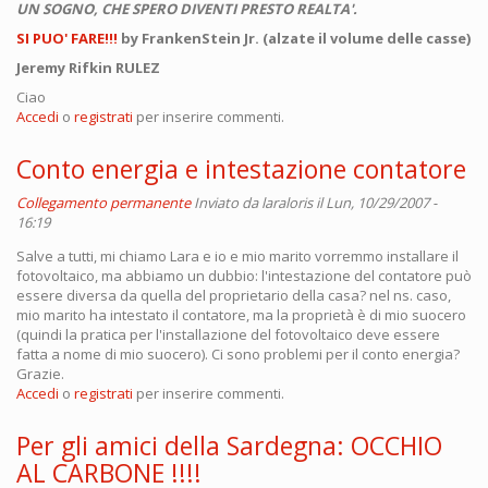
UN SOGNO, CHE SPERO DIVENTI PRESTO REALTA'.
SI PUO' FARE!!!
by FrankenStein Jr. (alzate il volume delle casse)
Jeremy Rifkin RULEZ
Ciao
Accedi
o
registrati
per inserire commenti.
Conto energia e intestazione contatore
Collegamento permanente
Inviato da
laraloris
il Lun, 10/29/2007 -
16:19
Salve a tutti, mi chiamo Lara e io e mio marito vorremmo installare il
fotovoltaico, ma abbiamo un dubbio: l'intestazione del contatore può
essere diversa da quella del proprietario della casa? nel ns. caso,
mio marito ha intestato il contatore, ma la proprietà è di mio suocero
(quindi la pratica per l'installazione del fotovoltaico deve essere
fatta a nome di mio suocero). Ci sono problemi per il conto energia?
Grazie.
Accedi
o
registrati
per inserire commenti.
Per gli amici della Sardegna: OCCHIO
AL CARBONE !!!!