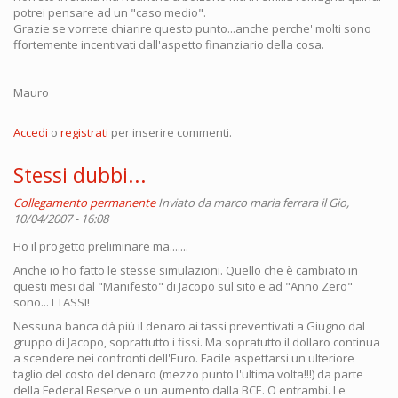
potrei pensare ad un "caso medio".
Grazie se vorrete chiarire questo punto...anche perche' molti sono
ffortemente incentivati dall'aspetto finanziario della cosa.
Mauro
Accedi
o
registrati
per inserire commenti.
Stessi dubbi...
Collegamento permanente
Inviato da
marco maria ferrara
il Gio,
10/04/2007 - 16:08
Ho il progetto preliminare ma.......
Anche io ho fatto le stesse simulazioni. Quello che è cambiato in
questi mesi dal "Manifesto" di Jacopo sul sito e ad "Anno Zero"
sono... I TASSI!
Nessuna banca dà più il denaro ai tassi preventivati a Giugno dal
gruppo di Jacopo, soprattutto i fissi. Ma sopratutto il dollaro continua
a scendere nei confronti dell'Euro. Facile aspettarsi un ulteriore
taglio del costo del denaro (mezzo punto l'ultima volta!!!) da parte
della Federal Reserve o un aumento dalla BCE. O entrambi. Le