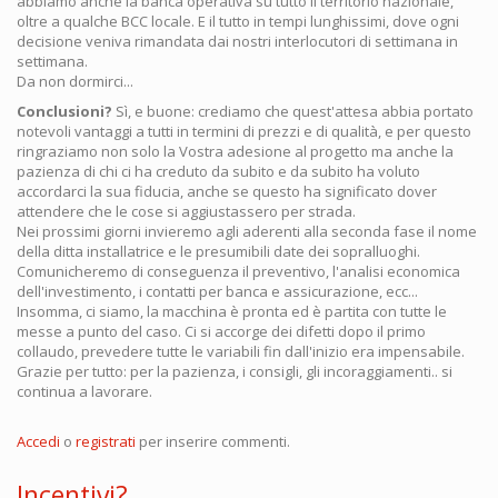
abbiamo anche la banca operativa su tutto il territorio nazionale,
oltre a qualche BCC locale. E il tutto in tempi lunghissimi, dove ogni
decisione veniva rimandata dai nostri interlocutori di settimana in
settimana.
Da non dormirci...
Conclusioni?
Sì, e buone: crediamo che quest'attesa abbia portato
notevoli vantaggi a tutti in termini di prezzi e di qualità, e per questo
ringraziamo non solo la Vostra adesione al progetto ma anche la
pazienza di chi ci ha creduto da subito e da subito ha voluto
accordarci la sua fiducia, anche se questo ha significato dover
attendere che le cose si aggiustassero per strada.
Nei prossimi giorni invieremo agli aderenti alla seconda fase il nome
della ditta installatrice e le presumibili date dei sopralluoghi.
Comunicheremo di conseguenza il preventivo, l'analisi economica
dell'investimento, i contatti per banca e assicurazione, ecc...
Insomma, ci siamo, la macchina è pronta ed è partita con tutte le
messe a punto del caso. Ci si accorge dei difetti dopo il primo
collaudo, prevedere tutte le variabili fin dall'inizio era impensabile.
Grazie per tutto: per la pazienza, i consigli, gli incoraggiamenti.. si
continua a lavorare.
Accedi
o
registrati
per inserire commenti.
Incentivi?