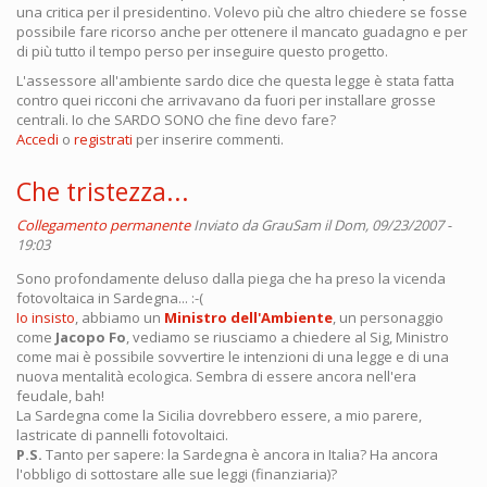
una critica per il presidentino. Volevo più che altro chiedere se fosse
possibile fare ricorso anche per ottenere il mancato guadagno e per
di più tutto il tempo perso per inseguire questo progetto.
L'assessore all'ambiente sardo dice che questa legge è stata fatta
contro quei ricconi che arrivavano da fuori per installare grosse
centrali. Io che SARDO SONO che fine devo fare?
Accedi
o
registrati
per inserire commenti.
Che tristezza...
Collegamento permanente
Inviato da
GrauSam
il Dom, 09/23/2007 -
19:03
Sono profondamente deluso dalla piega che ha preso la vicenda
fotovoltaica in Sardegna... :-(
Io insisto
, abbiamo un
Ministro dell'Ambiente
, un personaggio
come
Jacopo Fo
, vediamo se riusciamo a chiedere al Sig, Ministro
come mai è possibile sovvertire le intenzioni di una legge e di una
nuova mentalità ecologica. Sembra di essere ancora nell'era
feudale, bah!
La Sardegna come la Sicilia dovrebbero essere, a mio parere,
lastricate di pannelli fotovoltaici.
P.S.
Tanto per sapere: la Sardegna è ancora in Italia? Ha ancora
l'obbligo di sottostare alle sue leggi (finanziaria)?