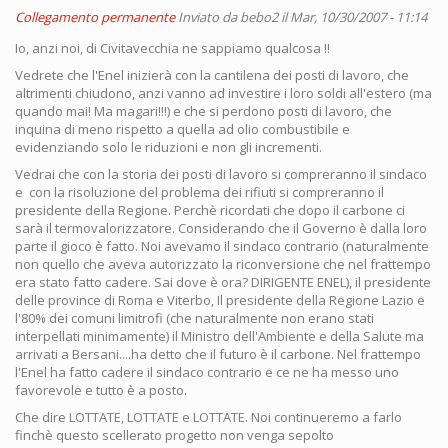
Collegamento permanente
Inviato da
bebo2
il Mar, 10/30/2007 - 11:14
Io, anzi noi, di Civitavecchia ne sappiamo qualcosa !!
Vedrete che l'Enel inizierà con la cantilena dei posti di lavoro, che
altrimenti chiudono, anzi vanno ad investire i loro soldi all'estero (ma
quando mai! Ma magari!!!) e che si perdono posti di lavoro, che
inquina di meno rispetto a quella ad olio combustibile e
evidenziando solo le riduzioni e non gli incrementi.
Vedrai che con la storia dei posti di lavoro si compreranno il sindaco
e con la risoluzione del problema dei rifiuti si compreranno il
presidente della Regione. Perchè ricordati che dopo il carbone ci
sarà il termovalorizzatore. Considerando che il Governo è dalla loro
parte il gioco è fatto. Noi avevamo il sindaco contrario (naturalmente
non quello che aveva autorizzato la riconversione che nel frattempo
era stato fatto cadere. Sai dove è ora? DIRIGENTE ENEL), il presidente
delle province di Roma e Viterbo, Il presidente della Regione Lazio e
l'80% dei comuni limitrofi (che naturalmente non erano stati
interpellati minimamente) il Ministro dell'Ambiente e della Salute ma
arrivati a Bersani....ha detto che il futuro è il carbone. Nel frattempo
l'Enel ha fatto cadere il sindaco contrario e ce ne ha messo uno
favorevole e tutto è a posto.
Che dire LOTTATE, LOTTATE e LOTTATE. Noi continueremo a farlo
finchè questo scellerato progetto non venga sepolto