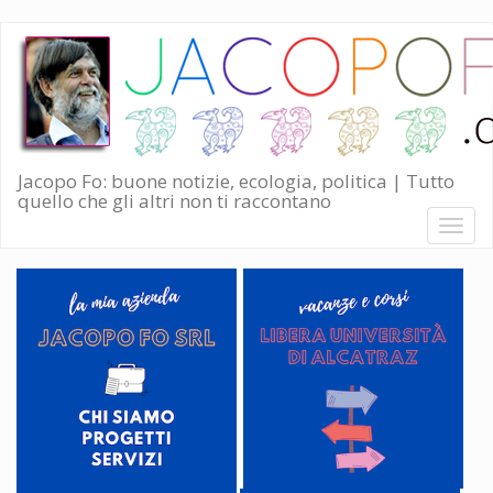
Salta
al
contenuto
principale
Jacopo Fo: buone notizie, ecologia, politica | Tutto
quello che gli altri non ti raccontano
Toggl
naviga