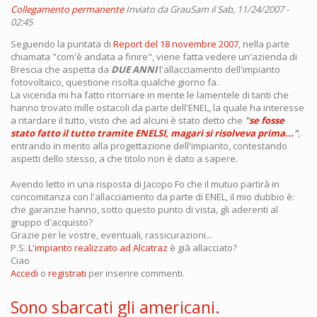
Collegamento permanente
Inviato da
GrauSam
il Sab, 11/24/2007 -
02:45
Seguendo la puntata di
Report del 18 novembre 2007
, nella parte
chiamata "com'è andata a finire", viene fatta vedere un'azienda di
Brescia che aspetta da
DUE ANNI
l'allacciamento dell'impianto
fotovoltaico, questione risolta qualche giorno fa.
La vicenda mi ha fatto ritornare in mente le lamentele di tanti che
hanno trovato mille ostacoli da parte dell'ENEL, la quale ha interesse
a ritardare il tutto, visto che ad alcuni è stato detto che
"
se fosse
stato fatto il tutto tramite ENELSI, magari si risolveva prima...
"
,
entrando in merito alla progettazione dell'impianto, contestando
aspetti dello stesso, a che titolo non è dato a sapere.
Avendo letto in una risposta di Jacopo Fo che il mutuo partirà in
concomitanza con l'allacciamento da parte di ENEL, il mio dubbio è:
che garanzie hanno, sotto questo punto di vista, gli aderenti al
gruppo d'acquisto?
Grazie per le vostre, eventuali, rassicurazioni...
P.S.
L'impianto realizzato ad Alcatraz
è già allacciato?
Ciao
Accedi
o
registrati
per inserire commenti.
Sono sbarcati gli americani.