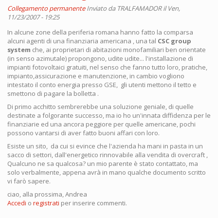
Collegamento permanente
Inviato da
TRALFAMADOR
il Ven,
11/23/2007 - 19:25
In alcune zone della periferia romana hanno fatto la comparsa
alcuni agenti di una finanziaria americana , una tal
CSC group
system
che, ai proprietari di abitazioni monofamiliari ben orientate
(in senso azimutale) propongono, udite udite... l'installazione di
impianti fotovoltaici gratuiti, nel senso che fanno tutto loro, pratiche,
impianto,assicurazione e manutenzione, in cambio vogliono
intestato il conto energia presso GSE, gli utenti mettono il tetto e
smettono di pagare la bolletta .
Di primo acchitto sembrerebbe una soluzione geniale, di quelle
destinate a folgorante successo, ma io ho un'innata diffidenza per le
finanziarie ed una ancora peggiore per quelle americane, pochi
possono vantarsi di aver fatto buoni affari con loro.
Esiste un sito, da cui si evince che l'azienda ha mani in pasta in un
sacco di settori, dall'energetico rinnovabile alla vendita di overcraft ,
Qualcuno ne sa qualcosa? un mio parente è stato contattato, ma
solo verbalmente, appena avrà in mano qualche documento scritto
vi farò sapere.
ciao, alla prossima, Andrea
Accedi
o
registrati
per inserire commenti.