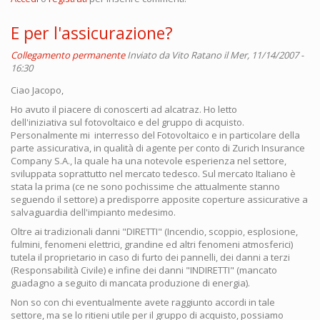
E per l'assicurazione?
Collegamento permanente
Inviato da
Vito Ratano
il Mer, 11/14/2007 -
16:30
Ciao Jacopo,
Ho avuto il piacere di conoscerti ad alcatraz. Ho letto
dell'iniziativa sul fotovoltaico e del gruppo di acquisto.
Personalmente mi interresso del Fotovoltaico e in particolare della
parte assicurativa, in qualità di agente per conto di Zurich Insurance
Company S.A., la quale ha una notevole esperienza nel settore,
sviluppata soprattutto nel mercato tedesco. Sul mercato Italiano è
stata la prima (ce ne sono pochissime che attualmente stanno
seguendo il settore) a predisporre apposite coperture assicurative a
salvaguardia dell'impianto medesimo.
Oltre ai tradizionali danni "DIRETTI" (Incendio, scoppio, esplosione,
fulmini, fenomeni elettrici, grandine ed altri fenomeni atmosferici)
tutela il proprietario in caso di furto dei pannelli, dei danni a terzi
(Responsabilità Civile) e infine dei danni "INDIRETTI" (mancato
guadagno a seguito di mancata produzione di energia).
Non so con chi eventualmente avete raggiunto accordi in tale
settore, ma se lo ritieni utile per il gruppo di acquisto, possiamo