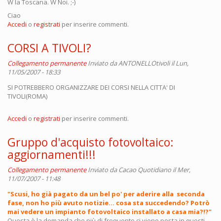
W la Toscana. W Noi. ;-)
Ciao
Accedi
o
registrati
per inserire commenti.
CORSI A TIVOLI?
Collegamento permanente
Inviato da
ANTONELLOtivoli
il Lun,
11/05/2007 - 18:33
SI POTREBBERO ORGANIZZARE DEI CORSI NELLA CITTA' DI
TIVOLI(ROMA)
Accedi
o
registrati
per inserire commenti.
Gruppo d'acquisto fotovoltaico:
aggiornamenti!!!
Collegamento permanente
Inviato da
Cacao Quotidiano
il Mer,
11/07/2007 - 11:48
"Scusi, ho già pagato da un bel po' per aderire alla seconda
fase, non ho più avuto notizie... cosa sta succedendo? Potrò
mai vedere un impianto fotovoltaico installato a casa mia?!?"
Questa è la domanda che più di frequente ci viene posta in questi