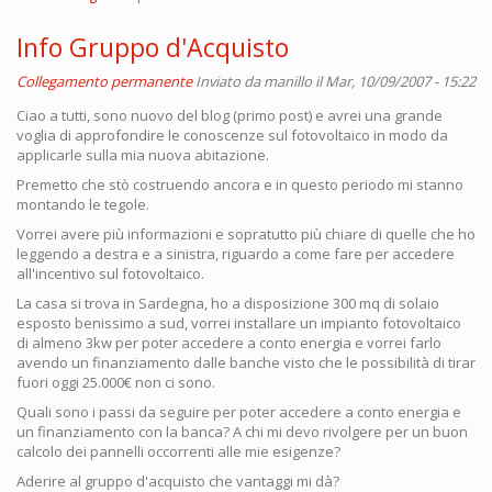
Info Gruppo d'Acquisto
Collegamento permanente
Inviato da
manillo
il Mar, 10/09/2007 - 15:22
Ciao a tutti, sono nuovo del blog (primo post) e avrei una grande
voglia di approfondire le conoscenze sul fotovoltaico in modo da
applicarle sulla mia nuova abitazione.
Premetto che stò costruendo ancora e in questo periodo mi stanno
montando le tegole.
Vorrei avere più informazioni e sopratutto più chiare di quelle che ho
leggendo a destra e a sinistra, riguardo a come fare per accedere
all'incentivo sul fotovoltaico.
La casa si trova in Sardegna, ho a disposizione 300 mq di solaio
esposto benissimo a sud, vorrei installare un impianto fotovoltaico
di almeno 3kw per poter accedere a conto energia e vorrei farlo
avendo un finanziamento dalle banche visto che le possibilità di tirar
fuori oggi 25.000€ non ci sono.
Quali sono i passi da seguire per poter accedere a conto energia e
un finanziamento con la banca? A chi mi devo rivolgere per un buon
calcolo dei pannelli occorrenti alle mie esigenze?
Aderire al gruppo d'acquisto che vantaggi mi dà?