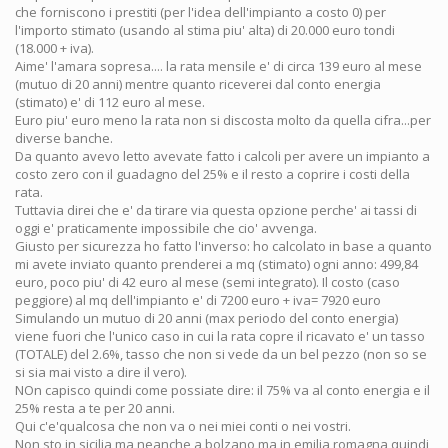
che forniscono i prestiti (per l'idea dell'impianto a costo 0) per
l'importo stimato (usando al stima piu' alta) di 20.000 euro tondi
(18.000 + iva).
Aime' l'amara sopresa.... la rata mensile e' di circa 139 euro al mese
(mutuo di 20 anni) mentre quanto riceverei dal conto energia
(stimato) e' di 112 euro al mese.
Euro piu' euro meno la rata non si discosta molto da quella cifra...per
diverse banche.
Da quanto avevo letto avevate fatto i calcoli per avere un impianto a
costo zero con il guadagno del 25% e il resto a coprire i costi della
rata.
Tuttavia direi che e' da tirare via questa opzione perche' ai tassi di
oggi e' praticamente impossibile che cio' avvenga.
Giusto per sicurezza ho fatto l'inverso: ho calcolato in base a quanto
mi avete inviato quanto prenderei a mq (stimato) ogni anno: 499,84
euro, poco piu' di 42 euro al mese (semi integrato). Il costo (caso
peggiore) al mq dell'impianto e' di 7200 euro + iva= 7920 euro
Simulando un mutuo di 20 anni (max periodo del conto energia)
viene fuori che l'unico caso in cui la rata copre il ricavato e' un tasso
(TOTALE) del 2.6%, tasso che non si vede da un bel pezzo (non so se
si sia mai visto a dire il vero).
NOn capisco quindi come possiate dire: il 75% va al conto energia e il
25% resta a te per 20 anni.
Qui c'e'qualcosa che non va o nei miei conti o nei vostri.
Non sto in sicilia ma neanche a bolzano ma in emilia romagna quindi