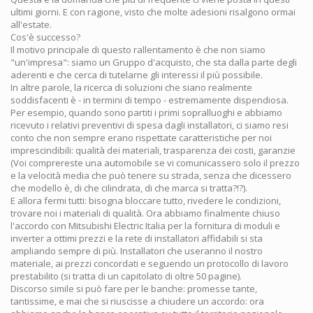
ultimi giorni. E con ragione, visto che molte adesioni risalgono ormai
all'estate.
Cos'è successo?
Il motivo principale di questo rallentamento è che non siamo
"un'impresa": siamo un Gruppo d'acquisto, che sta dalla parte degli
aderenti e che cerca di tutelarne gli interessi il più possibile.
In altre parole, la ricerca di soluzioni che siano realmente
soddisfacenti è - in termini di tempo - estremamente dispendiosa.
Per esempio, quando sono partiti i primi sopralluoghi e abbiamo
ricevuto i relativi preventivi di spesa dagli installatori, ci siamo resi
conto che non sempre erano rispettate caratteristiche per noi
imprescindibili: qualità dei materiali, trasparenza dei costi, garanzie
(Voi comprereste una automobile se vi comunicassero solo il prezzo
e la velocità media che può tenere su strada, senza che dicessero
che modello è, di che cilindrata, di che marca si tratta?!?).
E allora fermi tutti: bisogna bloccare tutto, rivedere le condizioni,
trovare noi i materiali di qualità. Ora abbiamo finalmente chiuso
l'accordo con Mitsubishi Electric Italia per la fornitura di moduli e
inverter a ottimi prezzi e la rete di installatori affidabili si sta
ampliando sempre di più. Installatori che useranno il nostro
materiale, ai prezzi concordati e seguendo un protocollo di lavoro
prestabilito (si tratta di un capitolato di oltre 50 pagine).
Discorso simile si può fare per le banche: promesse tante,
tantissime, e mai che si riuscisse a chiudere un accordo: ora