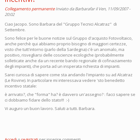
Collegamento permanente
Inviato da
Barbarafar
il Ven, 11/09/2007 -
20:02
Ciao Jacopo. Sono Barbara del "Gruppo Tecnici Alcatraz" di
Settembre.
Sono felice per le buone notizie sul Gruppo d'acquisto Fotovoltaico,
anche perchè qui abbiamo proprio bisogno di maggiori certezze,
visto che tutt'intorno (parlo della Sardegna) c'è un anomalo, ma
positivo, risvegliarsi delle coscienze ecologiche (probabilmente
solleticate anche da un recente bando regionale di cofinaziamento
degli impianti), che porta ad un insperata richiesta di impianti.
Sarei curiosa di sapere come sta andando l'impianto su ad Alcatraz
(Le Rovine). In particolare mi interessava vedere 'sto benedetto
incentivo statale:
è arrivato?, che "forma" ha? è davvero un'assegno? : facci sapere se
ci dobbiamo fidare dello stato!!! :-)
Vi auguro un buon lavoro. Saluti a tutti. Barbara.
Accedi
o
registrati
per inserire commenti.