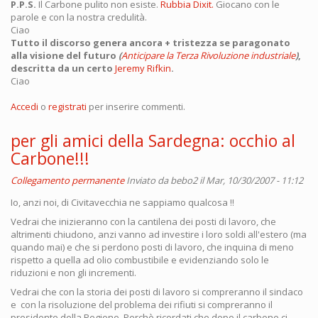
P.P.S.
Il Carbone pulito non esiste.
Rubbia Dixit.
Giocano con le
parole e con la nostra credulità.
Ciao
Tutto il discorso genera ancora + tristezza se paragonato
alla visione del futuro
(
Anticipare la Terza Rivoluzione industriale
)
,
descritta da un certo
Jeremy Rifkin
.
Ciao
Accedi
o
registrati
per inserire commenti.
per gli amici della Sardegna: occhio al
Carbone!!!
Collegamento permanente
Inviato da
bebo2
il Mar, 10/30/2007 - 11:12
Io, anzi noi, di Civitavecchia ne sappiamo qualcosa !!
Vedrai che inizieranno con la cantilena dei posti di lavoro, che
altrimenti chiudono, anzi vanno ad investire i loro soldi all'estero (ma
quando mai) e che si perdono posti di lavoro, che inquina di meno
rispetto a quella ad olio combustibile e evidenziando solo le
riduzioni e non gli incrementi.
Vedrai che con la storia dei posti di lavoro si compreranno il sindaco
e con la risoluzione del problema dei rifiuti si compreranno il
presidente della Regione. Perchè ricordati che dopo il carbone ci