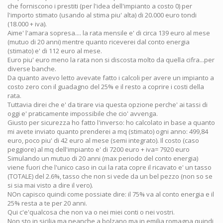
che forniscono i prestiti (per l'idea dell'impianto a costo 0) per
l'importo stimato (usando al stima piu' alta) di 20.000 euro tondi
(18.000 + iva).
Aime' l'amara sopresa.... la rata mensile e' di circa 139 euro al mese
(mutuo di 20 anni) mentre quanto riceverei dal conto energia
(stimato) e' di 112 euro al mese.
Euro piu' euro meno la rata non si discosta molto da quella cifra...per
diverse banche.
Da quanto avevo letto avevate fatto i calcoli per avere un impianto a
costo zero con il guadagno del 25% e il resto a coprire i costi della
rata.
Tuttavia direi che e' da tirare via questa opzione perche' ai tassi di
oggi e' praticamente impossibile che cio' avvenga.
Giusto per sicurezza ho fatto l'inverso: ho calcolato in base a quanto
mi avete inviato quanto prenderei a mq (stimato) ogni anno: 499,84
euro, poco piu' di 42 euro al mese (semi integrato). Il costo (caso
peggiore) al mq dell'impianto e' di 7200 euro + iva= 7920 euro
Simulando un mutuo di 20 anni (max periodo del conto energia)
viene fuori che l'unico caso in cui la rata copre il ricavato e' un tasso
(TOTALE) del 2.6%, tasso che non si vede da un bel pezzo (non so se
si sia mai visto a dire il vero).
NOn capisco quindi come possiate dire: il 75% va al conto energia e il
25% resta a te per 20 anni.
Qui c'e'qualcosa che non va o nei miei conti o nei vostri.
Non sto in sicilia ma neanche a bolzano ma in emilia romagna quindi