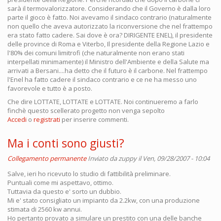
sarà il termovalorizzatore. Considerando che il Governo è dalla loro
parte il gioco è fatto. Noi avevamo il sindaco contrario (naturalmente
non quello che aveva autorizzato la riconversione che nel frattempo
era stato fatto cadere. Sai dove è ora? DIRIGENTE ENEL), il presidente
delle province di Roma e Viterbo, Il presidente della Regione Lazio e
l'80% dei comuni limitrofi (che naturalmente non erano stati
interpellati minimamente) il Ministro dell'Ambiente e della Salute ma
arrivati a Bersani....ha detto che il futuro è il carbone. Nel frattempo
l'Enel ha fatto cadere il sindaco contrario e ce ne ha messo uno
favorevole e tutto è a posto.
Che dire LOTTATE, LOTTATE e LOTTATE. Noi continueremo a farlo
finchè questo scellerato progetto non venga sepolto
Accedi
o
registrati
per inserire commenti.
Ma i conti sono giusti?
Collegamento permanente
Inviato da
zuppy
il Ven, 09/28/2007 - 10:04
Salve, ieri ho ricevuto lo studio di fattibilità preliminare.
Puntuali come mi aspettavo, ottimo.
Tuttavia da questo e' sorto un dubbio.
Mi e' stato consigliato un impianto da 2.2kw, con una produzione
stimata di 2560 kw annui.
Ho pertanto provato a simulare un prestito con una delle banche