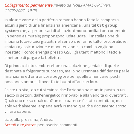
Collegamento permanente
Inviato da
TRALFAMADOR
il Ven,
11/23/2007 - 19:25
In alcune zone della periferia romana hanno fatto la comparsa
alcuni agenti di una finanziaria americana , una tal
CSC group
system
che, ai proprietari di abitazioni monofamiliari ben orientate
(in senso azimutale) propongono, udite udite... l'installazione di
impianti fotovoltaici gratuiti, nel senso che fanno tutto loro, pratiche,
impianto,assicurazione e manutenzione, in cambio vogliono
intestato il conto energia presso GSE, gli utenti mettono il tetto e
smettono di pagare la bolletta .
Di primo acchitto sembrerebbe una soluzione geniale, di quelle
destinate a folgorante successo, ma io ho un'innata diffidenza per le
finanziarie ed una ancora peggiore per quelle americane, pochi
possono vantarsi di aver fatto buoni affari con loro.
Esiste un sito, da cui si evince che l'azienda ha mani in pasta in un
sacco di settori, dall'energetico rinnovabile alla vendita di overcraft ,
Qualcuno ne sa qualcosa? un mio parente è stato contattato, ma
solo verbalmente, appena avrà in mano qualche documento scritto
vi farò sapere.
ciao, alla prossima, Andrea
Accedi
o
registrati
per inserire commenti.