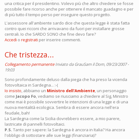
una critica per il presidentino. Volevo più che altro chiedere se fosse
possibile fare ricorso anche per ottenere il mancato guadagno e per
di più tutto il tempo perso per inseguire questo progetto.
L'assessore all'ambiente sardo dice che questa legge è stata fatta
contro quei ricconi che arrivavano da fuori per installare grosse
centrali. Io che SARDO SONO che fine devo fare?
Accedi
o
registrati
per inserire commenti.
Che tristezza...
Collegamento permanente
Inviato da
GrauSam
il Dom, 09/23/2007 -
19:03
Sono profondamente deluso dalla piega che ha preso la vicenda
fotovoltaica in Sardegna... :-(
Io insisto
, abbiamo un
Ministro dell'Ambiente
, un personaggio
come
Jacopo Fo
, vediamo se riusciamo a chiedere al Sig, Ministro
come mai è possibile sovvertire le intenzioni di una legge e di una
nuova mentalità ecologica. Sembra di essere ancora nell'era
feudale, bah!
La Sardegna come la Sicilia dovrebbero essere, a mio parere,
lastricate di pannelli fotovoltaici.
P.S.
Tanto per sapere: la Sardegna è ancora in Italia? Ha ancora
l'obbligo di sottostare alle sue leggi (finanziaria)?