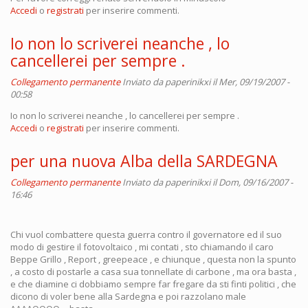
Accedi
o
registrati
per inserire commenti.
Io non lo scriverei neanche , lo
cancellerei per sempre .
Collegamento permanente
Inviato da
paperinikxi
il Mer, 09/19/2007 -
00:58
Io non lo scriverei neanche , lo cancellerei per sempre .
Accedi
o
registrati
per inserire commenti.
per una nuova Alba della SARDEGNA
Collegamento permanente
Inviato da
paperinikxi
il Dom, 09/16/2007 -
16:46
Chi vuol combattere questa guerra contro il governatore ed il suo
modo di gestire il fotovoltaico , mi contati , sto chiamando il caro
Beppe Grillo , Report , greepeace , e chiunque , questa non la spunto
, a costo di postarle a casa sua tonnellate di carbone , ma ora basta ,
e che diamine ci dobbiamo sempre far fregare da sti finti politici , che
dicono di voler bene alla Sardegna e poi razzolano male