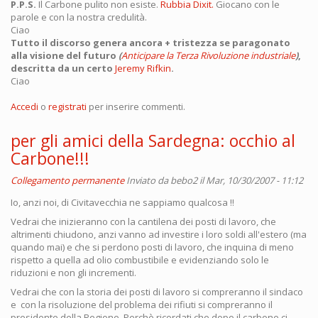
P.P.S.
Il Carbone pulito non esiste.
Rubbia Dixit.
Giocano con le
parole e con la nostra credulità.
Ciao
Tutto il discorso genera ancora + tristezza se paragonato
alla visione del futuro
(
Anticipare la Terza Rivoluzione industriale
)
,
descritta da un certo
Jeremy Rifkin
.
Ciao
Accedi
o
registrati
per inserire commenti.
per gli amici della Sardegna: occhio al
Carbone!!!
Collegamento permanente
Inviato da
bebo2
il Mar, 10/30/2007 - 11:12
Io, anzi noi, di Civitavecchia ne sappiamo qualcosa !!
Vedrai che inizieranno con la cantilena dei posti di lavoro, che
altrimenti chiudono, anzi vanno ad investire i loro soldi all'estero (ma
quando mai) e che si perdono posti di lavoro, che inquina di meno
rispetto a quella ad olio combustibile e evidenziando solo le
riduzioni e non gli incrementi.
Vedrai che con la storia dei posti di lavoro si compreranno il sindaco
e con la risoluzione del problema dei rifiuti si compreranno il
presidente della Regione. Perchè ricordati che dopo il carbone ci