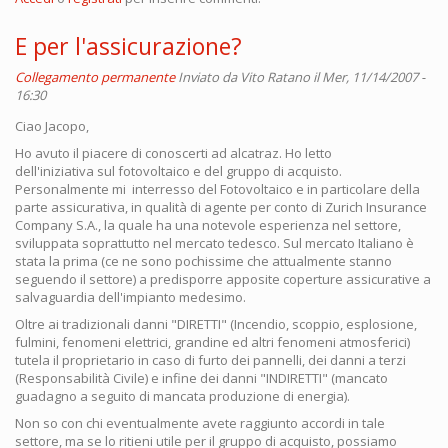
E per l'assicurazione?
Collegamento permanente
Inviato da
Vito Ratano
il Mer, 11/14/2007 -
16:30
Ciao Jacopo,
Ho avuto il piacere di conoscerti ad alcatraz. Ho letto
dell'iniziativa sul fotovoltaico e del gruppo di acquisto.
Personalmente mi interresso del Fotovoltaico e in particolare della
parte assicurativa, in qualità di agente per conto di Zurich Insurance
Company S.A., la quale ha una notevole esperienza nel settore,
sviluppata soprattutto nel mercato tedesco. Sul mercato Italiano è
stata la prima (ce ne sono pochissime che attualmente stanno
seguendo il settore) a predisporre apposite coperture assicurative a
salvaguardia dell'impianto medesimo.
Oltre ai tradizionali danni "DIRETTI" (Incendio, scoppio, esplosione,
fulmini, fenomeni elettrici, grandine ed altri fenomeni atmosferici)
tutela il proprietario in caso di furto dei pannelli, dei danni a terzi
(Responsabilità Civile) e infine dei danni "INDIRETTI" (mancato
guadagno a seguito di mancata produzione di energia).
Non so con chi eventualmente avete raggiunto accordi in tale
settore, ma se lo ritieni utile per il gruppo di acquisto, possiamo