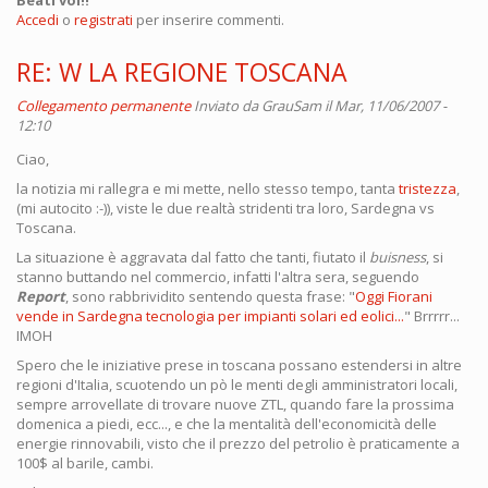
Accedi
o
registrati
per inserire commenti.
RE: W LA REGIONE TOSCANA
Collegamento permanente
Inviato da
GrauSam
il Mar, 11/06/2007 -
12:10
Ciao,
la notizia mi rallegra e mi mette, nello stesso tempo, tanta
tristezza
,
(mi autocito :-)), viste le due realtà stridenti tra loro, Sardegna vs
Toscana.
La situazione è aggravata dal fatto che tanti, fiutato il
buisness
, si
stanno buttando nel commercio, infatti l'altra sera, seguendo
Report
, sono rabbrividito sentendo questa frase: "
Oggi Fiorani
vende in Sardegna tecnologia per impianti solari ed eolici...
" Brrrrr...
IMOH
Spero che le iniziative prese in toscana possano estendersi in altre
regioni d'Italia, scuotendo un pò le menti degli amministratori locali,
sempre arrovellate di trovare nuove ZTL, quando fare la prossima
domenica a piedi, ecc..., e che la mentalità dell'economicità delle
energie rinnovabili, visto che il prezzo del petrolio è praticamente a
100$ al barile, cambi.