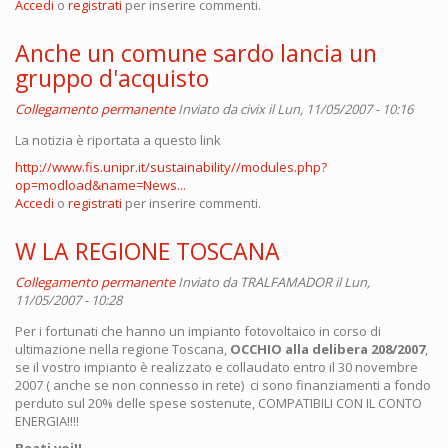
Accedi
o
registrati
per inserire commenti.
Anche un comune sardo lancia un
gruppo d'acquisto
Collegamento permanente
Inviato da
civix
il Lun, 11/05/2007 - 10:16
La notizia è riportata a questo link
http://www.fis.unipr.it/sustainability//modules.php?
op=modload&name=News...
Accedi
o
registrati
per inserire commenti.
W LA REGIONE TOSCANA
Collegamento permanente
Inviato da
TRALFAMADOR
il Lun,
11/05/2007 - 10:28
Per i fortunati che hanno un impianto fotovoltaico in corso di
ultimazione nella regione Toscana,
OCCHIO alla delibera 208/2007
,
se il vostro impianto è realizzato e collaudato entro il 30 novembre
2007 ( anche se non connesso in rete) ci sono finanziamenti a fondo
perduto sul 20% delle spese sostenute, COMPATIBILI CON IL CONTO
ENERGIA!!!!
Beati voi!!