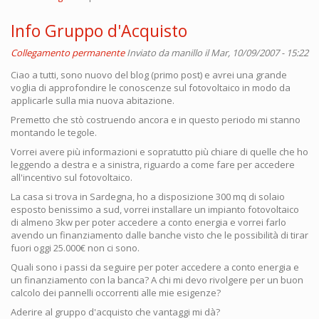
Info Gruppo d'Acquisto
Collegamento permanente
Inviato da
manillo
il Mar, 10/09/2007 - 15:22
Ciao a tutti, sono nuovo del blog (primo post) e avrei una grande
voglia di approfondire le conoscenze sul fotovoltaico in modo da
applicarle sulla mia nuova abitazione.
Premetto che stò costruendo ancora e in questo periodo mi stanno
montando le tegole.
Vorrei avere più informazioni e sopratutto più chiare di quelle che ho
leggendo a destra e a sinistra, riguardo a come fare per accedere
all'incentivo sul fotovoltaico.
La casa si trova in Sardegna, ho a disposizione 300 mq di solaio
esposto benissimo a sud, vorrei installare un impianto fotovoltaico
di almeno 3kw per poter accedere a conto energia e vorrei farlo
avendo un finanziamento dalle banche visto che le possibilità di tirar
fuori oggi 25.000€ non ci sono.
Quali sono i passi da seguire per poter accedere a conto energia e
un finanziamento con la banca? A chi mi devo rivolgere per un buon
calcolo dei pannelli occorrenti alle mie esigenze?
Aderire al gruppo d'acquisto che vantaggi mi dà?