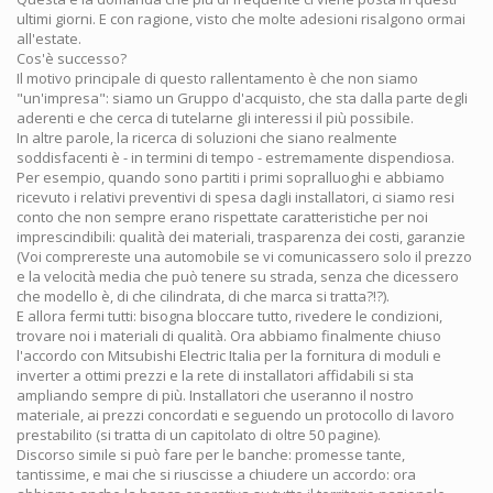
ultimi giorni. E con ragione, visto che molte adesioni risalgono ormai
all'estate.
Cos'è successo?
Il motivo principale di questo rallentamento è che non siamo
"un'impresa": siamo un Gruppo d'acquisto, che sta dalla parte degli
aderenti e che cerca di tutelarne gli interessi il più possibile.
In altre parole, la ricerca di soluzioni che siano realmente
soddisfacenti è - in termini di tempo - estremamente dispendiosa.
Per esempio, quando sono partiti i primi sopralluoghi e abbiamo
ricevuto i relativi preventivi di spesa dagli installatori, ci siamo resi
conto che non sempre erano rispettate caratteristiche per noi
imprescindibili: qualità dei materiali, trasparenza dei costi, garanzie
(Voi comprereste una automobile se vi comunicassero solo il prezzo
e la velocità media che può tenere su strada, senza che dicessero
che modello è, di che cilindrata, di che marca si tratta?!?).
E allora fermi tutti: bisogna bloccare tutto, rivedere le condizioni,
trovare noi i materiali di qualità. Ora abbiamo finalmente chiuso
l'accordo con Mitsubishi Electric Italia per la fornitura di moduli e
inverter a ottimi prezzi e la rete di installatori affidabili si sta
ampliando sempre di più. Installatori che useranno il nostro
materiale, ai prezzi concordati e seguendo un protocollo di lavoro
prestabilito (si tratta di un capitolato di oltre 50 pagine).
Discorso simile si può fare per le banche: promesse tante,
tantissime, e mai che si riuscisse a chiudere un accordo: ora