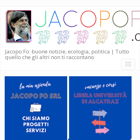
Salta
al
contenuto
principale
Jacopo Fo: buone notizie, ecologia, politica | Tutto
quello che gli altri non ti raccontano
Toggl
naviga