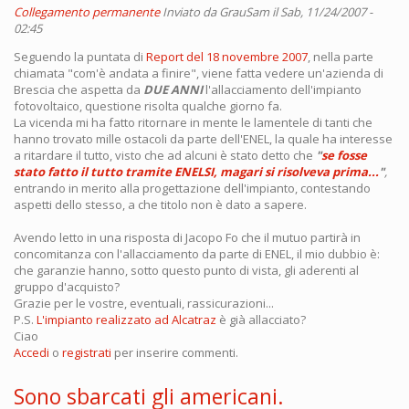
Collegamento permanente
Inviato da
GrauSam
il Sab, 11/24/2007 -
02:45
Seguendo la puntata di
Report del 18 novembre 2007
, nella parte
chiamata "com'è andata a finire", viene fatta vedere un'azienda di
Brescia che aspetta da
DUE ANNI
l'allacciamento dell'impianto
fotovoltaico, questione risolta qualche giorno fa.
La vicenda mi ha fatto ritornare in mente le lamentele di tanti che
hanno trovato mille ostacoli da parte dell'ENEL, la quale ha interesse
a ritardare il tutto, visto che ad alcuni è stato detto che
"
se fosse
stato fatto il tutto tramite ENELSI, magari si risolveva prima...
"
,
entrando in merito alla progettazione dell'impianto, contestando
aspetti dello stesso, a che titolo non è dato a sapere.
Avendo letto in una risposta di Jacopo Fo che il mutuo partirà in
concomitanza con l'allacciamento da parte di ENEL, il mio dubbio è:
che garanzie hanno, sotto questo punto di vista, gli aderenti al
gruppo d'acquisto?
Grazie per le vostre, eventuali, rassicurazioni...
P.S.
L'impianto realizzato ad Alcatraz
è già allacciato?
Ciao
Accedi
o
registrati
per inserire commenti.
Sono sbarcati gli americani.