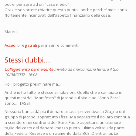
potrei pensare ad un "caso medio".
Grazie se vorrete chiarire questo punto...anche perche' molti sono
ffortemente incentivati dall'aspetto finanziario della cosa.
Mauro
Accedi
o
registrati
per inserire commenti.
Stessi dubbi...
Collegamento permanente
Inviato da
marco maria ferrara
il Gio,
10/04/2007 - 16:08
Ho il progetto preliminare ma.......
Anche io ho fatto le stesse simulazioni. Quello che è cambiato in
questi mesi dal "Manifesto" di Jacopo sul sito e ad "Anno Zero"
sono... I TASSI!
Nessuna banca dà più il denaro ai tassi preventivati a Giugno dal
gruppo di Jacopo, soprattutto i fissi. Ma sopratutto il dollaro continua
a scendere nei confronti dell'Euro. Facile aspettarsi un ulteriore
taglio del costo del denaro (mezzo punto l'ultima volta!!!) da parte
della Federal Reserve o un aumento dalla BCE. O entrambi. Le