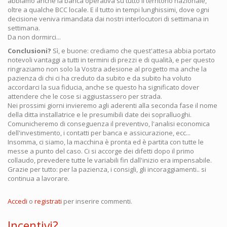
abbiamo anche la banca operativa su tutto il territorio nazionale,
oltre a qualche BCC locale. E il tutto in tempi lunghissimi, dove ogni
decisione veniva rimandata dai nostri interlocutori di settimana in
settimana.
Da non dormirci...
Conclusioni?
Sì, e buone: crediamo che quest'attesa abbia portato
notevoli vantaggi a tutti in termini di prezzi e di qualità, e per questo
ringraziamo non solo la Vostra adesione al progetto ma anche la
pazienza di chi ci ha creduto da subito e da subito ha voluto
accordarci la sua fiducia, anche se questo ha significato dover
attendere che le cose si aggiustassero per strada.
Nei prossimi giorni invieremo agli aderenti alla seconda fase il nome
della ditta installatrice e le presumibili date dei sopralluoghi.
Comunicheremo di conseguenza il preventivo, l'analisi economica
dell'investimento, i contatti per banca e assicurazione, ecc...
Insomma, ci siamo, la macchina è pronta ed è partita con tutte le
messe a punto del caso. Ci si accorge dei difetti dopo il primo
collaudo, prevedere tutte le variabili fin dall'inizio era impensabile.
Grazie per tutto: per la pazienza, i consigli, gli incoraggiamenti.. si
continua a lavorare.
Accedi
o
registrati
per inserire commenti.
Incentivi?