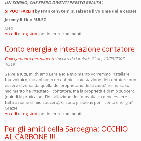
UN SOGNO, CHE SPERO DIVENTI PRESTO REALTA'.
SI PUO' FARE!!!
by FrankenStein Jr. (alzate il volume delle casse)
Jeremy Rifkin RULEZ
Ciao
Accedi
o
registrati
per inserire commenti.
Conto energia e intestazione contatore
Collegamento permanente
Inviato da
laraloris
il Lun, 10/29/2007 -
16:19
Salve a tutti, mi chiamo Lara e io e mio marito vorremmo installare il
fotovoltaico, ma abbiamo un dubbio: l'intestazione del contatore può
essere diversa da quella del proprietario della casa? nel ns. caso,
mio marito ha intestato il contatore, ma la proprietà è di mio suocero
(quindi la pratica per l'installazione del fotovoltaico deve essere
fatta a nome di mio suocero). Ci sono problemi per il conto energia?
Grazie.
Accedi
o
registrati
per inserire commenti.
Per gli amici della Sardegna: OCCHIO
AL CARBONE !!!!