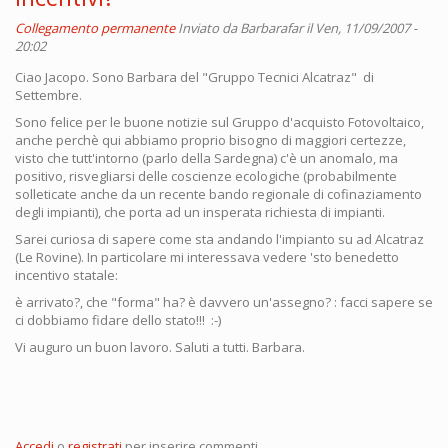
Collegamento permanente
Inviato da
Barbarafar
il Ven, 11/09/2007 -
20:02
Ciao Jacopo. Sono Barbara del "Gruppo Tecnici Alcatraz" di
Settembre.
Sono felice per le buone notizie sul Gruppo d'acquisto Fotovoltaico,
anche perchè qui abbiamo proprio bisogno di maggiori certezze,
visto che tutt'intorno (parlo della Sardegna) c'è un anomalo, ma
positivo, risvegliarsi delle coscienze ecologiche (probabilmente
solleticate anche da un recente bando regionale di cofinaziamento
degli impianti), che porta ad un insperata richiesta di impianti.
Sarei curiosa di sapere come sta andando l'impianto su ad Alcatraz
(Le Rovine). In particolare mi interessava vedere 'sto benedetto
incentivo statale:
è arrivato?, che "forma" ha? è davvero un'assegno? : facci sapere se
ci dobbiamo fidare dello stato!!! :-)
Vi auguro un buon lavoro. Saluti a tutti. Barbara.
Accedi
o
registrati
per inserire commenti.