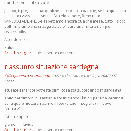
banche sono sul chi va là.
Jacopo, ti prego, se hai qualche accordo con banche, se hai qualcosa
di scritto FAMMELO SAPERE, faccelo sapere, firmo tutto
IMMEDIATAMENTE. Se aspettiamo ancora qualche mese, tutto il gioco
dell' "impianto che si paga da solo" sarà aria fritta e non più
realizzabile.
Attendo vostre
Saluti
Accedi
o
registrati
per inserire commenti.
riassunto situazione sardegna
Collegamento permanente
Inviato da
Livius e b
il Gio, 10/04/2007 -
15:32
scusate il ritardo! potreste dirmi cosa sta succedendo in sardegna?
abito nei dintorni di sassari e sto iniziando i lavori per una veranda
sulla quale metterci i pannelli fotovoltaici (integrato). mi devo
fermare?
fatemi sapere.
grazie. Livius
Accedi
o
registrati
per inserire commenti.