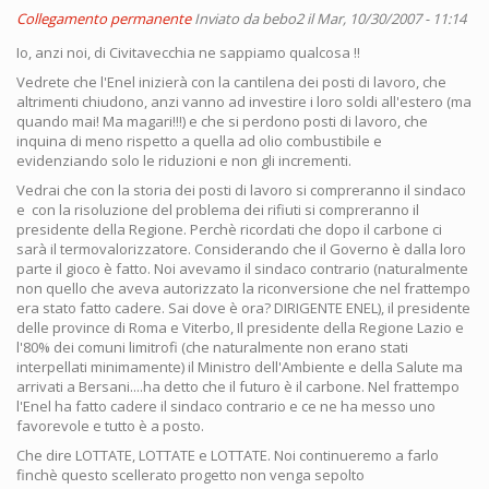
Collegamento permanente
Inviato da
bebo2
il Mar, 10/30/2007 - 11:14
Io, anzi noi, di Civitavecchia ne sappiamo qualcosa !!
Vedrete che l'Enel inizierà con la cantilena dei posti di lavoro, che
altrimenti chiudono, anzi vanno ad investire i loro soldi all'estero (ma
quando mai! Ma magari!!!) e che si perdono posti di lavoro, che
inquina di meno rispetto a quella ad olio combustibile e
evidenziando solo le riduzioni e non gli incrementi.
Vedrai che con la storia dei posti di lavoro si compreranno il sindaco
e con la risoluzione del problema dei rifiuti si compreranno il
presidente della Regione. Perchè ricordati che dopo il carbone ci
sarà il termovalorizzatore. Considerando che il Governo è dalla loro
parte il gioco è fatto. Noi avevamo il sindaco contrario (naturalmente
non quello che aveva autorizzato la riconversione che nel frattempo
era stato fatto cadere. Sai dove è ora? DIRIGENTE ENEL), il presidente
delle province di Roma e Viterbo, Il presidente della Regione Lazio e
l'80% dei comuni limitrofi (che naturalmente non erano stati
interpellati minimamente) il Ministro dell'Ambiente e della Salute ma
arrivati a Bersani....ha detto che il futuro è il carbone. Nel frattempo
l'Enel ha fatto cadere il sindaco contrario e ce ne ha messo uno
favorevole e tutto è a posto.
Che dire LOTTATE, LOTTATE e LOTTATE. Noi continueremo a farlo
finchè questo scellerato progetto non venga sepolto