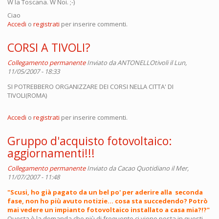
W la Toscana. W Noi. ;-)
Ciao
Accedi
o
registrati
per inserire commenti.
CORSI A TIVOLI?
Collegamento permanente
Inviato da
ANTONELLOtivoli
il Lun,
11/05/2007 - 18:33
SI POTREBBERO ORGANIZZARE DEI CORSI NELLA CITTA' DI
TIVOLI(ROMA)
Accedi
o
registrati
per inserire commenti.
Gruppo d'acquisto fotovoltaico:
aggiornamenti!!!
Collegamento permanente
Inviato da
Cacao Quotidiano
il Mer,
11/07/2007 - 11:48
"Scusi, ho già pagato da un bel po' per aderire alla seconda
fase, non ho più avuto notizie... cosa sta succedendo? Potrò
mai vedere un impianto fotovoltaico installato a casa mia?!?"
Questa è la domanda che più di frequente ci viene posta in questi