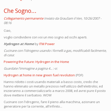
Che Sogno...
Collegamento permanente
Inviato da
GrauSam
il Ven, 10/26/2007 -
08:16
Ciao,
voglio condividere con voi un mio sogno ad occhi aperti.
Hydrogen at Home
by
ITM Power
Cucinare con l'Idrogeno usando i fornelli a gas, modificabili facilmente,
di casa:
Powering the Future: Hydrogen in the Home
Guardate l'immagine a pagina 4... :-o:
Hydrogen at home in new green fuel revolution
(PDF)
Hanno ridotto i costi usando materiali a basso costo, credo che
hanno eliminato un metallo prezioso nell'utilizzo dell'elettrolisi, ed
inizieranno a commercializzarlo a marzo 2008, ed avrei pure il posto
dove mettere il serbatoio. WOW
Cucinare con l'idrogeno, fare il pieno alla macchina, azionare un
generatore per la corrente, all'infinito...