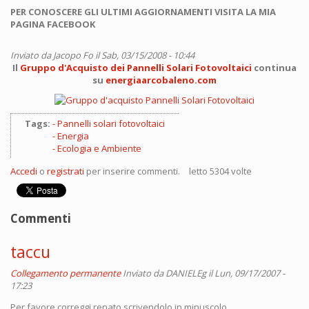
PER CONOSCERE GLI ULTIMI AGGIORNAMENTI VISITA LA MIA
PAGINA FACEBOOK
Inviato da
Jacopo Fo
il Sab, 03/15/2008 - 10:44
Il
Gruppo d'Acquisto dei Pannelli Solari Fotovoltaici
continua
su
energiaarcobaleno.com
Tags:
Pannelli solari fotovoltaici
Energia
Ecologia e Ambiente
Accedi
o
registrati
per inserire commenti.
letto 5304 volte
Commenti
taccu
Collegamento permanente
Inviato da
DANIELEg
il Lun, 09/17/2007 -
17:23
Per favore correggi renato scrivendolo in minuscolo