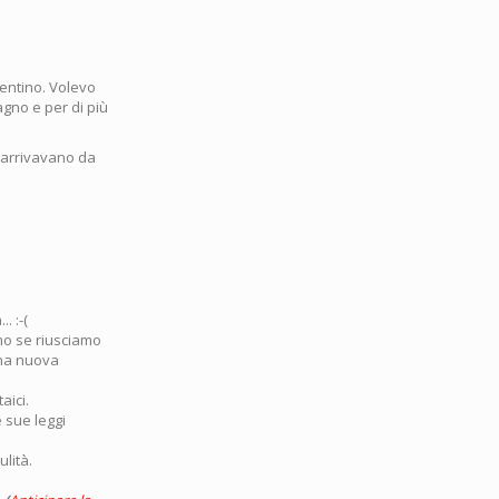
dentino. Volevo
agno e per di più
e arrivavano da
. :-(
mo se riusciamo
una nuova
aici.
 sue leggi
lità.