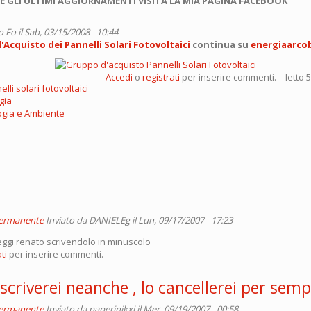
E GLI ULTIMI AGGIORNAMENTI VISITA LA MIA PAGINA FACEBOOK
o Fo
il Sab, 03/15/2008 - 10:44
Acquisto dei Pannelli Solari Fotovoltaici
continua su
energiaarco
Accedi
o
registrati
per inserire commenti.
letto 
lli solari fotovoltaici
gia
ogia e Ambiente
permanente
Inviato da
DANIELEg
il Lun, 09/17/2007 - 17:23
eggi renato scrivendolo in minuscolo
ti
per inserire commenti.
 scriverei neanche , lo cancellerei per semp
permanente
Inviato da
paperinikxi
il Mer, 09/19/2007 - 00:58