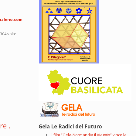
baleno.com
5304 volte
re .
Gela Le Radici del Futuro
Il film “Gela-Normandia.Il Viaggio” vince la