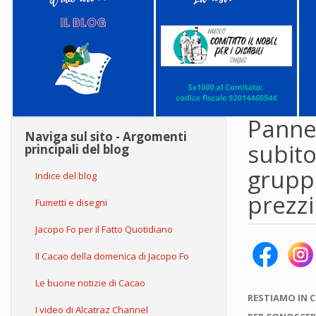
Pannel
Naviga sul sito - Argomenti
subito
principali del blog
gruppo
Indice del blog
prezzi
Fumetti e disegni
Jacopo Fo per il Fatto Quotidiano
Il Cacao della domenica di Jacopo Fo
Le buone notizie di Cacao
RESTIAMO IN 
I video di Alcatraz Channel