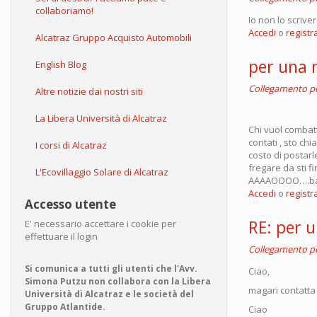
collaboriamo!
Io non lo scrive
Accedi
o
registra
Alcatraz Gruppo Acquisto Automobili
per una 
English Blog
Collegamento 
Altre notizie dai nostri siti
La Libera Università di Alcatraz
Chi vuol combatt
contati , sto ch
I corsi di Alcatraz
costo di postar
fregare da sti f
L'Ecovillaggio Solare di Alcatraz
AAAAOOOO….ba
Accedi
o
registra
Accesso utente
RE: per 
E' necessario accettare i cookie per
effettuare il login
Collegamento 
Si comunica a tutti gli utenti che l'Avv.
Ciao,
Simona Putzu non collabora con la Libera
magari contatta 
Università di Alcatraz e le società del
Gruppo Atlantide.
Ciao