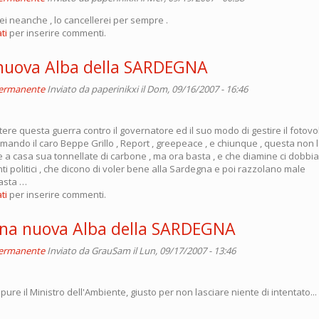
rei neanche , lo cancellerei per sempre .
ti
per inserire commenti.
nuova Alba della SARDEGNA
permanente
Inviato da
paperinikxi
il Dom, 09/16/2007 - 16:46
ere questa guerra contro il governatore ed il suo modo di gestire il fotovol
iamando il caro Beppe Grillo , Report , greepeace , e chiunque , questa non l
le a casa sua tonnellate di carbone , ma ora basta , e che diamine ci dobb
inti politici , che dicono di voler bene alla Sardegna e poi razzolano male
sta …
ti
per inserire commenti.
una nuova Alba della SARDEGNA
permanente
Inviato da
GrauSam
il Lun, 09/17/2007 - 13:46
pure il Ministro dell'Ambiente, giusto per non lasciare niente di intentato...