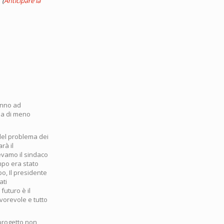
o
(
Anticipare la
vanno ad
ina di meno
 del problema dei
rà il
vevamo il sindaco
mpo era stato
o, Il presidente
ati
futuro è il
vorevole e tutto
progetto non