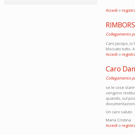
Accedi
o
registra
RIMBORS
Collegamento 
Caro Jacopo, io
bloccato tutto. 
Accedi
o
registra
Caro Dan
Collegamento 
se le cose stan
vengono restitu
quando, sul post
documentazione i
Un caro saluto
Maria Cristina
Accedi
o
registra