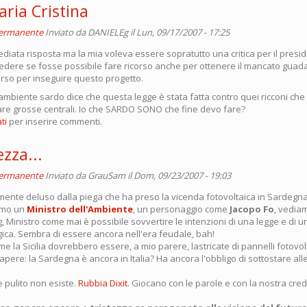
ria Cristina
permanente
Inviato da
DANIELEg
il Lun, 09/17/2007 - 17:25
diata risposta ma la mia voleva essere sopratutto una critica per il presi
iedere se fosse possibile fare ricorso anche per ottenere il mancato guad
erso per inseguire questo progetto.
'ambiente sardo dice che questa legge è stata fatta contro quei ricconi ch
llare grosse centrali. Io che SARDO SONO che fine devo fare?
ti
per inserire commenti.
ezza...
permanente
Inviato da
GrauSam
il Dom, 09/23/2007 - 19:03
nte deluso dalla piega che ha preso la vicenda fotovoltaica in Sardegna..
amo un
Ministro dell'Ambiente
, un personaggio come
Jacopo Fo
, vedia
g, Ministro come mai è possibile sovvertire le intenzioni di una legge e di 
gica. Sembra di essere ancora nell'era feudale, bah!
 la Sicilia dovrebbero essere, a mio parere, lastricate di pannelli fotovolt
pere: la Sardegna è ancora in Italia? Ha ancora l'obbligo di sottostare alle
 pulito non esiste.
Rubbia Dixit.
Giocano con le parole e con la nostra credu