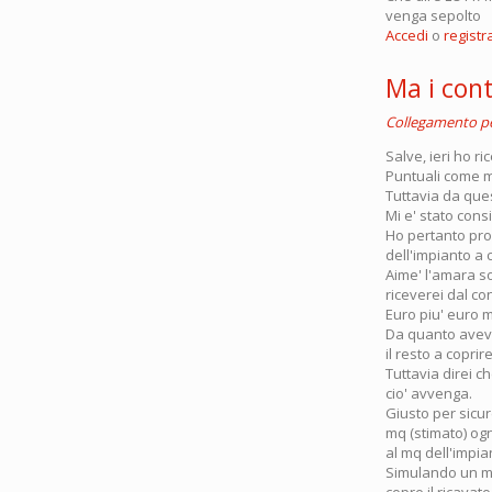
venga sepolto
Accedi
o
registra
Ma i cont
Collegamento 
Salve, ieri ho ri
Puntuali come m
Tuttavia da que
Mi e' stato cons
Ho pertanto prov
dell'impianto a c
Aime' l'amara so
riceverei dal co
Euro piu' euro m
Da quanto avevo 
il resto a coprire
Tuttavia direi c
cio' avvenga.
Giusto per sicur
mq (stimato) ogn
al mq dell'impia
Simulando un mut
copre il ricavat