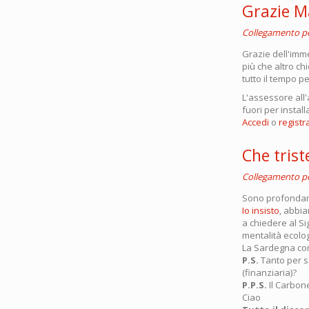
Grazie Ma
Collegamento 
Grazie dell'imme
più che altro ch
tutto il tempo p
L'assessore all
fuori per insta
Accedi
o
registra
Che trist
Collegamento 
Sono profondame
Io insisto
, abbi
a chiedere al Si
mentalità ecolo
La Sardegna come
P.S.
Tanto per sa
(finanziaria)?
P.P.S.
Il Carbone
Ciao