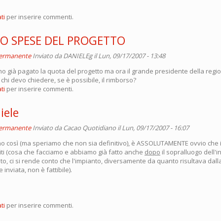
ti
per inserire commenti.
O SPESE DEL PROGETTO
permanente
Inviato da
DANIELEg
il Lun, 09/17/2007 - 13:48
 ho già pagato la quota del progetto ma ora il grande presidente della reg
A chi devo chiedere, se è possibile, il rimborso?
ti
per inserire commenti.
iele
permanente
Inviato da
Cacao Quotidiano
il Lun, 09/17/2007 - 16:07
no così (ma speriamo che non sia definitivo), è ASSOLUTAMENTE ovvio che i 
iti (cosa che facciamo e abbiamo già fatto anche
dopo
il sopralluogo dell'i
o, ci si rende conto che l'impianto, diversamente da quanto risultava dall
nviata, non è fattibile).
ti
per inserire commenti.