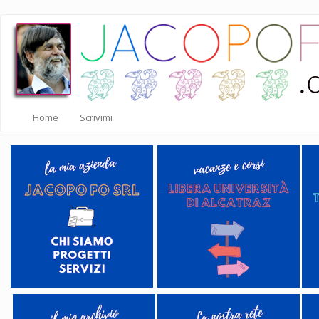
Salta
al
contenuto
principale
Home
Scrivimi