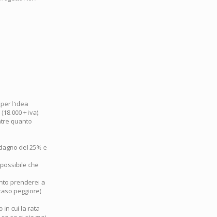
per l'idea
(18.000 + iva).
entre quanto
uadagno del 25% e
mpossibile che
anto prenderei a
(caso peggiore)
in cui la rata
 so se si sia mai