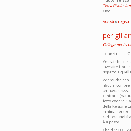
Tutto il disco
Terza Rivoluzion
Ciao
Accedi
o
registra
per gli a
Collegamento 
Io, anzi noi, di
Vedrai che inizi
investire i loro
rispetto a quell
Vedrai che con l
rifiuti si compr
termovalorizzato
contrario (natu
fatto cadere. Sa
della Regione La
minimamente) il 
carbone. Nel fra
è a posto.
Che dire LOTTAT