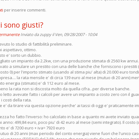
ti
per inserire commenti.
i sono giusti?
permanente
Inviato da
zuppy
il Ven, 09/28/2007 - 10:04
cevuto lo studio di fattibilità preliminare.
i aspettavo, ottimo.
sto e' sorto un dubbio.
igliato un impianto da 2.2kw, con una produzione stimata di 2560 kw annui.
ato a simulare un prestito con una delle banche che forniscono i prestiti (
osto 0) per l'importo stimato (usando al stima piu' alta) di 20.000 euro tondi 
presa.... la rata mensile e' di circa 139 euro al mese (mutuo di 20 anni) m
nto energia (stimato) e' di 112 euro al mese.
eno la rata non si discosta molto da quella cifra...per diverse banche.
letto avevate fatto i calcoli per avere un impianto a costo zero con il g
 i costi della rata.
he e' da tirare via questa opzione perche' ai tassi di oggi e' praticamente i
ezza ho fatto l'inverso: ho calcolato in base a quanto mi avete inviato qu
i anno: 499,84 euro, poco piu' di 42 euro al mese (semi integrato). Il costo 
nto e' di 7200 euro + iva= 7920 euro
uo di 20 anni (max periodo del conto energia) viene fuori che l'unico caso 
o e' un tasso (TOTALE) del 2.6%, tasso che non si vede da un bel pezzo (non