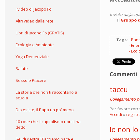
PER CONOSCER
I video di Jacopo Fo
Inviato da
Jacop
Il
Gruppo d'
Altri video dalla rete
Libri di Jacopo Fo (GRATIS)
Tags:
Panne
Ecologia e Ambiente
Ener
Ecol
Yoga Demenziale
Salute
Commenti
Sesso e Piacere
taccu
La storia che non ti raccontano a
scuola
Collegamento 
Per favore corr
Dio esiste, il Papa un po' meno
Accedi
o
registra
10 cose che il capitalismo non ti ha
Io non lo
detto
Collegamento 
Sei di destra? Facciamo pace e