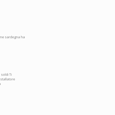
ione sardegna ha
soldi Ti
nstallatore
a