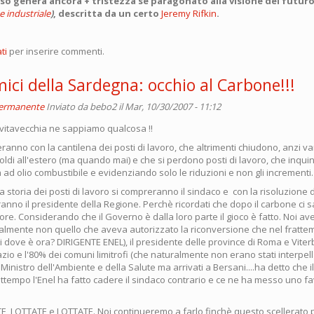
rso genera ancora + tristezza se paragonato alla visione del futur
e industriale
)
, descritta da un certo
Jeremy Rifkin
.
ti
per inserire commenti.
mici della Sardegna: occhio al Carbone!!!
permanente
Inviato da
bebo2
il Mar, 10/30/2007 - 11:12
 Civitavecchia ne sappiamo qualcosa !!
eranno con la cantilena dei posti di lavoro, che altrimenti chiudono, anzi 
 soldi all'estero (ma quando mai) e che si perdono posti di lavoro, che inqu
a ad olio combustibile e evidenziando solo le riduzioni e non gli incrementi.
a storia dei posti di lavoro si compreranno il sindaco e con la risoluzione
eranno il presidente della Regione. Perchè ricordati che dopo il carbone ci sa
re. Considerando che il Governo è dalla loro parte il gioco è fatto. Noi a
ralmente non quello che aveva autorizzato la riconversione che nel fratte
i dove è ora? DIRIGENTE ENEL), il presidente delle province di Roma e Viterb
zio e l'80% dei comuni limitrofi (che naturalmente non erano stati interpell
Ministro dell'Ambiente e della Salute ma arrivati a Bersani....ha detto che il 
ttempo l'Enel ha fatto cadere il sindaco contrario e ce ne ha messo uno fa
E, LOTTATE e LOTTATE. Noi continueremo a farlo finchè questo scellerato 