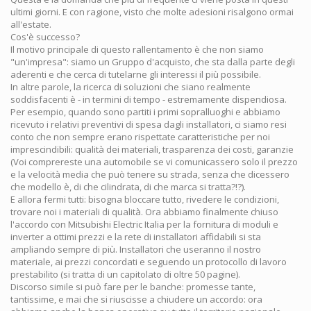
ultimi giorni. E con ragione, visto che molte adesioni risalgono ormai
all'estate.
Cos'è successo?
Il motivo principale di questo rallentamento è che non siamo
"un'impresa": siamo un Gruppo d'acquisto, che sta dalla parte degli
aderenti e che cerca di tutelarne gli interessi il più possibile.
In altre parole, la ricerca di soluzioni che siano realmente
soddisfacenti è - in termini di tempo - estremamente dispendiosa.
Per esempio, quando sono partiti i primi sopralluoghi e abbiamo
ricevuto i relativi preventivi di spesa dagli installatori, ci siamo resi
conto che non sempre erano rispettate caratteristiche per noi
imprescindibili: qualità dei materiali, trasparenza dei costi, garanzie
(Voi comprereste una automobile se vi comunicassero solo il prezzo
e la velocità media che può tenere su strada, senza che dicessero
che modello è, di che cilindrata, di che marca si tratta?!?).
E allora fermi tutti: bisogna bloccare tutto, rivedere le condizioni,
trovare noi i materiali di qualità. Ora abbiamo finalmente chiuso
l'accordo con Mitsubishi Electric Italia per la fornitura di moduli e
inverter a ottimi prezzi e la rete di installatori affidabili si sta
ampliando sempre di più. Installatori che useranno il nostro
materiale, ai prezzi concordati e seguendo un protocollo di lavoro
prestabilito (si tratta di un capitolato di oltre 50 pagine).
Discorso simile si può fare per le banche: promesse tante,
tantissime, e mai che si riuscisse a chiudere un accordo: ora