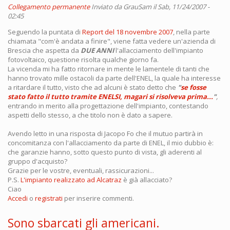
Collegamento permanente
Inviato da
GrauSam
il Sab, 11/24/2007 -
02:45
Seguendo la puntata di
Report del 18 novembre 2007
, nella parte
chiamata "com'è andata a finire", viene fatta vedere un'azienda di
Brescia che aspetta da
DUE ANNI
l'allacciamento dell'impianto
fotovoltaico, questione risolta qualche giorno fa.
La vicenda mi ha fatto ritornare in mente le lamentele di tanti che
hanno trovato mille ostacoli da parte dell'ENEL, la quale ha interesse
a ritardare il tutto, visto che ad alcuni è stato detto che
"
se fosse
stato fatto il tutto tramite ENELSI, magari si risolveva prima...
"
,
entrando in merito alla progettazione dell'impianto, contestando
aspetti dello stesso, a che titolo non è dato a sapere.
Avendo letto in una risposta di Jacopo Fo che il mutuo partirà in
concomitanza con l'allacciamento da parte di ENEL, il mio dubbio è:
che garanzie hanno, sotto questo punto di vista, gli aderenti al
gruppo d'acquisto?
Grazie per le vostre, eventuali, rassicurazioni...
P.S.
L'impianto realizzato ad Alcatraz
è già allacciato?
Ciao
Accedi
o
registrati
per inserire commenti.
Sono sbarcati gli americani.