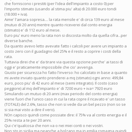
che forniscono i prestiti (per l'idea dell'impianto a costo 0) per
l'importo stimato (usando al stima piu' alta) di 20.000 euro tondi
(18.000 + iva).
Aime' l'amara sopresa.... la rata mensile e' di circa 139 euro al mese
(mutuo di 20 anni) mentre quanto riceverei dal conto energia
(stimato) e' di 112 euro al mese.
Euro piu' euro meno la rata non si discosta molto da quella cifra...per
diverse banche.
Da quanto avevo letto avevate fatto i calcoli per avere un impianto a
costo zero con il guadagno del 25% e il resto a coprire i costi della
rata.
Tuttavia direi che e' da tirare via questa opzione perche' ai tassi di
oggi e' praticamente impossibile che cio' avvenga.
Giusto per sicurezza ho fatto l'inverso: ho calcolato in base a quanto
mi avete inviato quanto prenderei a mq (stimato) ogni anno: 499,84
euro, poco piu' di 42 euro al mese (semi integrato). Il costo (caso
peggiore) al mq dell'impianto e' di 7200 euro + iva= 7920 euro
Simulando un mutuo di 20 anni (max periodo del conto energia)
viene fuori che l'unico caso in cui la rata copre il ricavato e' un tasso
(TOTALE) del 2.6%, tasso che non si vede da un bel pezzo (non so se
si sia mai visto a dire il vero).
NOn capisco quindi come possiate dire: il 75% va al conto energia e il
25% resta a te per 20 anni.
Qui c'e'qualcosa che non va o nei miei conti o nei vostri.
Non sto in sicilia ma neanche a bolzano ma in emilia romagna quindi