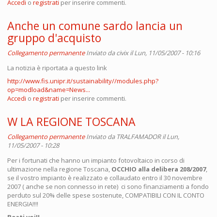
Accedi
o
registrati
per inserire commenti.
Anche un comune sardo lancia un
gruppo d'acquisto
Collegamento permanente
Inviato da
civix
il Lun, 11/05/2007 - 10:16
La notizia è riportata a questo link
http://www.fis.unipr.it/sustainability//modules.php?
op=modload&name=News...
Accedi
o
registrati
per inserire commenti.
W LA REGIONE TOSCANA
Collegamento permanente
Inviato da
TRALFAMADOR
il Lun,
11/05/2007 - 10:28
Per i fortunati che hanno un impianto fotovoltaico in corso di
ultimazione nella regione Toscana,
OCCHIO alla delibera 208/2007
,
se il vostro impianto è realizzato e collaudato entro il 30 novembre
2007 ( anche se non connesso in rete) ci sono finanziamenti a fondo
perduto sul 20% delle spese sostenute, COMPATIBILI CON IL CONTO
ENERGIA!!!!
Beati voi!!