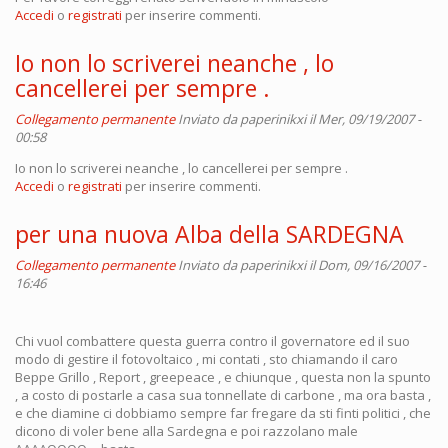
Accedi
o
registrati
per inserire commenti.
Io non lo scriverei neanche , lo
cancellerei per sempre .
Collegamento permanente
Inviato da
paperinikxi
il Mer, 09/19/2007 -
00:58
Io non lo scriverei neanche , lo cancellerei per sempre .
Accedi
o
registrati
per inserire commenti.
per una nuova Alba della SARDEGNA
Collegamento permanente
Inviato da
paperinikxi
il Dom, 09/16/2007 -
16:46
Chi vuol combattere questa guerra contro il governatore ed il suo
modo di gestire il fotovoltaico , mi contati , sto chiamando il caro
Beppe Grillo , Report , greepeace , e chiunque , questa non la spunto
, a costo di postarle a casa sua tonnellate di carbone , ma ora basta ,
e che diamine ci dobbiamo sempre far fregare da sti finti politici , che
dicono di voler bene alla Sardegna e poi razzolano male