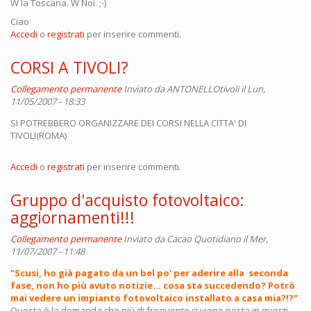
W la Toscana. W Noi. ;-)
Ciao
Accedi
o
registrati
per inserire commenti.
CORSI A TIVOLI?
Collegamento permanente
Inviato da
ANTONELLOtivoli
il Lun,
11/05/2007 - 18:33
SI POTREBBERO ORGANIZZARE DEI CORSI NELLA CITTA' DI
TIVOLI(ROMA)
Accedi
o
registrati
per inserire commenti.
Gruppo d'acquisto fotovoltaico:
aggiornamenti!!!
Collegamento permanente
Inviato da
Cacao Quotidiano
il Mer,
11/07/2007 - 11:48
"Scusi, ho già pagato da un bel po' per aderire alla seconda
fase, non ho più avuto notizie... cosa sta succedendo? Potrò
mai vedere un impianto fotovoltaico installato a casa mia?!?"
Questa è la domanda che più di frequente ci viene posta in questi