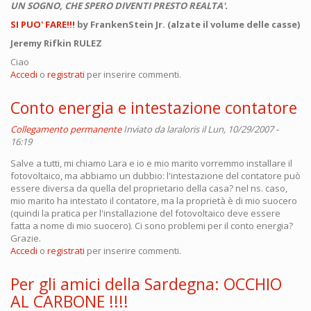
UN SOGNO, CHE SPERO DIVENTI PRESTO REALTA'.
SI PUO' FARE!!!
by FrankenStein Jr. (alzate il volume delle casse)
Jeremy Rifkin RULEZ
Ciao
Accedi
o
registrati
per inserire commenti.
Conto energia e intestazione contatore
Collegamento permanente
Inviato da
laraloris
il Lun, 10/29/2007 -
16:19
Salve a tutti, mi chiamo Lara e io e mio marito vorremmo installare il
fotovoltaico, ma abbiamo un dubbio: l'intestazione del contatore può
essere diversa da quella del proprietario della casa? nel ns. caso,
mio marito ha intestato il contatore, ma la proprietà è di mio suocero
(quindi la pratica per l'installazione del fotovoltaico deve essere
fatta a nome di mio suocero). Ci sono problemi per il conto energia?
Grazie.
Accedi
o
registrati
per inserire commenti.
Per gli amici della Sardegna: OCCHIO
AL CARBONE !!!!