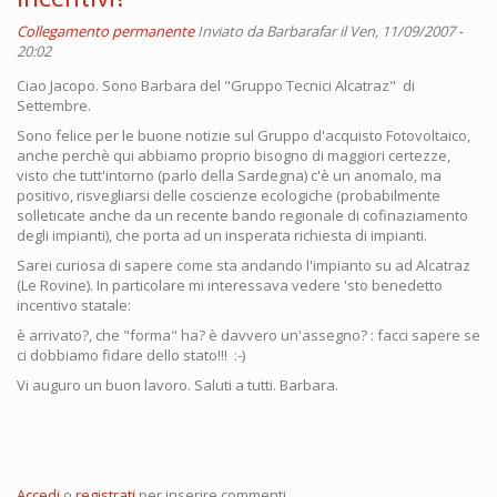
Collegamento permanente
Inviato da
Barbarafar
il Ven, 11/09/2007 -
20:02
Ciao Jacopo. Sono Barbara del "Gruppo Tecnici Alcatraz" di
Settembre.
Sono felice per le buone notizie sul Gruppo d'acquisto Fotovoltaico,
anche perchè qui abbiamo proprio bisogno di maggiori certezze,
visto che tutt'intorno (parlo della Sardegna) c'è un anomalo, ma
positivo, risvegliarsi delle coscienze ecologiche (probabilmente
solleticate anche da un recente bando regionale di cofinaziamento
degli impianti), che porta ad un insperata richiesta di impianti.
Sarei curiosa di sapere come sta andando l'impianto su ad Alcatraz
(Le Rovine). In particolare mi interessava vedere 'sto benedetto
incentivo statale:
è arrivato?, che "forma" ha? è davvero un'assegno? : facci sapere se
ci dobbiamo fidare dello stato!!! :-)
Vi auguro un buon lavoro. Saluti a tutti. Barbara.
Accedi
o
registrati
per inserire commenti.