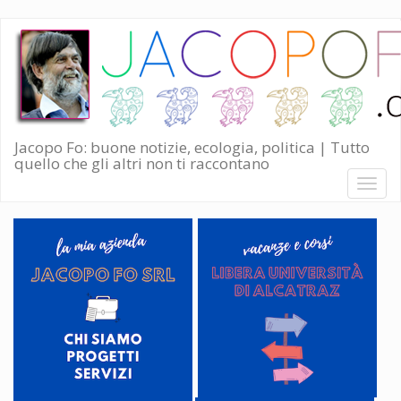
Salta
al
contenuto
principale
Jacopo Fo: buone notizie, ecologia, politica | Tutto
quello che gli altri non ti raccontano
Toggl
naviga