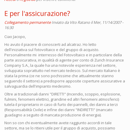
E per l'assicurazione?
Collegamento permanente
Inviato da
Vito Ratano
il Mer, 11/14/2007 -
16:30
Ciao Jacopo,
Ho avuto il piacere di conoscerti ad alcatraz. Ho letto
dell'iniziativa sul fotovoltaico e del gruppo di acquisto.
Personalmente mi interresso del Fotovoltaico e in particolare della
parte assicurativa, in qualità di agente per conto di Zurich Insurance
Company S.A., la quale ha una notevole esperienza nel settore,
sviluppata soprattutto nel mercato tedesco. Sul mercato Italiano è
stata la prima (ce ne sono pochissime che attualmente stanno
seguendo il settore) a predisporre apposite coperture assicurative a
salvaguardia dell'impianto medesimo.
Oltre ai tradizionali danni "DIRETTI" (Incendio, scoppio, esplosione,
fulmini, fenomeni elettrici, grandine ed altri fenomeni atmosferici)
tutela il proprietario in caso di furto dei pannelli, dei danni a terzi
(Responsabilità Civile) e infine dei danni "INDIRETTI" (mancato
guadagno a seguito di mancata produzione di energia).
Non so con chi eventualmente avete raggiunto accordi in tale
settore, ma se lo ritieni utile per il gruppo di acquisto, possiamo