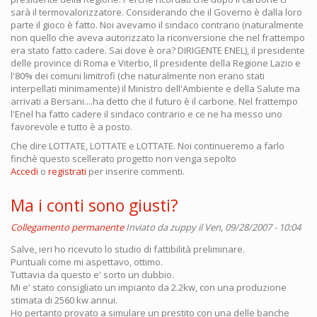
sarà il termovalorizzatore. Considerando che il Governo è dalla loro
parte il gioco è fatto. Noi avevamo il sindaco contrario (naturalmente
non quello che aveva autorizzato la riconversione che nel frattempo
era stato fatto cadere. Sai dove è ora? DIRIGENTE ENEL), il presidente
delle province di Roma e Viterbo, Il presidente della Regione Lazio e
l'80% dei comuni limitrofi (che naturalmente non erano stati
interpellati minimamente) il Ministro dell'Ambiente e della Salute ma
arrivati a Bersani....ha detto che il futuro è il carbone. Nel frattempo
l'Enel ha fatto cadere il sindaco contrario e ce ne ha messo uno
favorevole e tutto è a posto.
Che dire LOTTATE, LOTTATE e LOTTATE. Noi continueremo a farlo
finchè questo scellerato progetto non venga sepolto
Accedi
o
registrati
per inserire commenti.
Ma i conti sono giusti?
Collegamento permanente
Inviato da
zuppy
il Ven, 09/28/2007 - 10:04
Salve, ieri ho ricevuto lo studio di fattibilità preliminare.
Puntuali come mi aspettavo, ottimo.
Tuttavia da questo e' sorto un dubbio.
Mi e' stato consigliato un impianto da 2.2kw, con una produzione
stimata di 2560 kw annui.
Ho pertanto provato a simulare un prestito con una delle banche