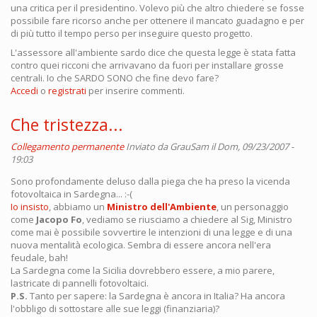
una critica per il presidentino. Volevo più che altro chiedere se fosse
possibile fare ricorso anche per ottenere il mancato guadagno e per
di più tutto il tempo perso per inseguire questo progetto.
L'assessore all'ambiente sardo dice che questa legge è stata fatta
contro quei ricconi che arrivavano da fuori per installare grosse
centrali. Io che SARDO SONO che fine devo fare?
Accedi
o
registrati
per inserire commenti.
Che tristezza...
Collegamento permanente
Inviato da
GrauSam
il Dom, 09/23/2007 -
19:03
Sono profondamente deluso dalla piega che ha preso la vicenda
fotovoltaica in Sardegna... :-(
Io insisto
, abbiamo un
Ministro dell'Ambiente
, un personaggio
come
Jacopo Fo
, vediamo se riusciamo a chiedere al Sig, Ministro
come mai è possibile sovvertire le intenzioni di una legge e di una
nuova mentalità ecologica. Sembra di essere ancora nell'era
feudale, bah!
La Sardegna come la Sicilia dovrebbero essere, a mio parere,
lastricate di pannelli fotovoltaici.
P.S.
Tanto per sapere: la Sardegna è ancora in Italia? Ha ancora
l'obbligo di sottostare alle sue leggi (finanziaria)?