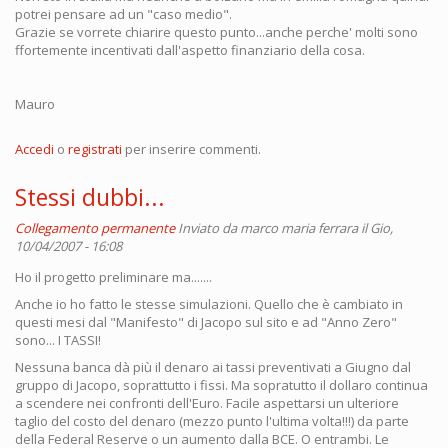
potrei pensare ad un "caso medio".
Grazie se vorrete chiarire questo punto...anche perche' molti sono
ffortemente incentivati dall'aspetto finanziario della cosa.
Mauro
Accedi
o
registrati
per inserire commenti.
Stessi dubbi...
Collegamento permanente
Inviato da
marco maria ferrara
il Gio,
10/04/2007 - 16:08
Ho il progetto preliminare ma.......
Anche io ho fatto le stesse simulazioni. Quello che è cambiato in
questi mesi dal "Manifesto" di Jacopo sul sito e ad "Anno Zero"
sono... I TASSI!
Nessuna banca dà più il denaro ai tassi preventivati a Giugno dal
gruppo di Jacopo, soprattutto i fissi. Ma sopratutto il dollaro continua
a scendere nei confronti dell'Euro. Facile aspettarsi un ulteriore
taglio del costo del denaro (mezzo punto l'ultima volta!!!) da parte
della Federal Reserve o un aumento dalla BCE. O entrambi. Le