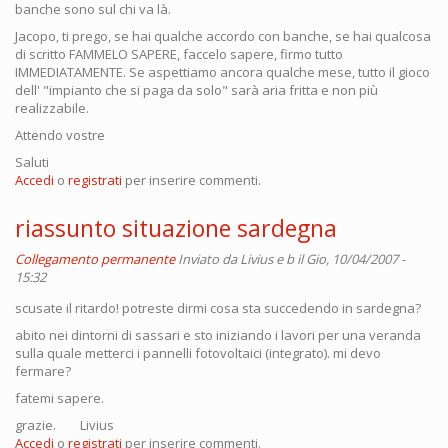
banche sono sul chi va là.
Jacopo, ti prego, se hai qualche accordo con banche, se hai qualcosa
di scritto FAMMELO SAPERE, faccelo sapere, firmo tutto
IMMEDIATAMENTE. Se aspettiamo ancora qualche mese, tutto il gioco
dell' "impianto che si paga da solo" sarà aria fritta e non più
realizzabile.
Attendo vostre
Saluti
Accedi
o
registrati
per inserire commenti.
riassunto situazione sardegna
Collegamento permanente
Inviato da
Livius e b
il Gio, 10/04/2007 -
15:32
scusate il ritardo! potreste dirmi cosa sta succedendo in sardegna?
abito nei dintorni di sassari e sto iniziando i lavori per una veranda
sulla quale metterci i pannelli fotovoltaici (integrato). mi devo
fermare?
fatemi sapere.
grazie. Livius
Accedi
o
registrati
per inserire commenti.