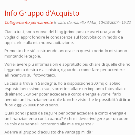
Info Gruppo d'Acquisto
Collegamento permanente
Inviato da
manillo
il Mar, 10/09/2007 - 15:22
Ciao a tutti, sono nuovo del blog (primo post) e avrei una grande
voglia di approfondire le conoscenze sul fotovoltaico in modo da
applicarle sulla mia nuova abitazione.
Premetto che stò costruendo ancora e in questo periodo mi stanno
montando le tegole.
Vorrei avere più informazioni e sopratutto più chiare di quelle che ho
leggendo a destra e a sinistra, riguardo a come fare per accedere
all'incentivo sul fotovoltaico.
La casa si trova in Sardegna, ho a disposizione 300 mq di solaio
esposto benissimo a sud, vorrei installare un impianto fotovoltaico
di almeno 3kw per poter accedere a conto energia e vorrei farlo
avendo un finanziamento dalle banche visto che le possibilità di tirar
fuori oggi 25.000€ non ci sono.
Quali sono i passi da seguire per poter accedere a conto energia e
un finanziamento con la banca? A chi mi devo rivolgere per un buon
calcolo dei pannelli occorrenti alle mie esigenze?
Aderire al gruppo d'acquisto che vantaggi mi dà?