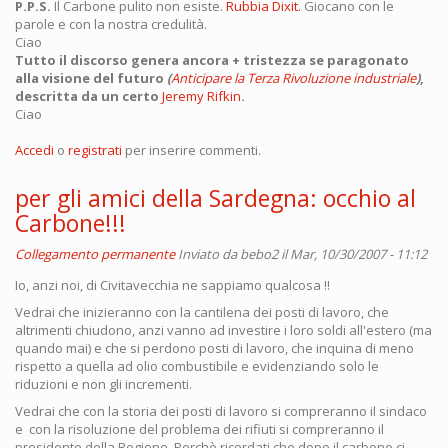
P.P.S.
Il Carbone pulito non esiste.
Rubbia Dixit.
Giocano con le
parole e con la nostra credulità.
Ciao
Tutto il discorso genera ancora + tristezza se paragonato
alla visione del futuro
(
Anticipare la Terza Rivoluzione industriale
)
,
descritta da un certo
Jeremy Rifkin
.
Ciao
Accedi
o
registrati
per inserire commenti.
per gli amici della Sardegna: occhio al
Carbone!!!
Collegamento permanente
Inviato da
bebo2
il Mar, 10/30/2007 - 11:12
Io, anzi noi, di Civitavecchia ne sappiamo qualcosa !!
Vedrai che inizieranno con la cantilena dei posti di lavoro, che
altrimenti chiudono, anzi vanno ad investire i loro soldi all'estero (ma
quando mai) e che si perdono posti di lavoro, che inquina di meno
rispetto a quella ad olio combustibile e evidenziando solo le
riduzioni e non gli incrementi.
Vedrai che con la storia dei posti di lavoro si compreranno il sindaco
e con la risoluzione del problema dei rifiuti si compreranno il
presidente della Regione. Perchè ricordati che dopo il carbone ci