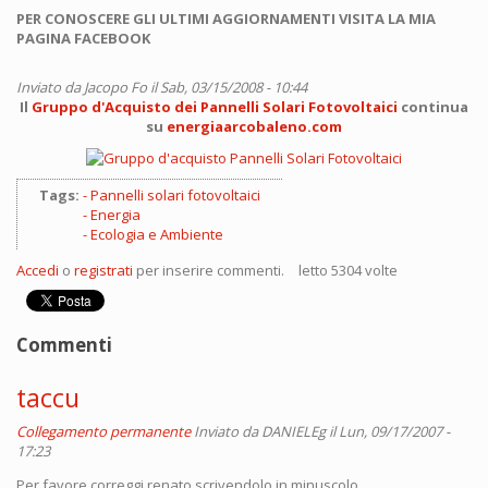
PER CONOSCERE GLI ULTIMI AGGIORNAMENTI VISITA LA MIA
PAGINA FACEBOOK
Inviato da
Jacopo Fo
il Sab, 03/15/2008 - 10:44
Il
Gruppo d'Acquisto dei Pannelli Solari Fotovoltaici
continua
su
energiaarcobaleno.com
Tags:
Pannelli solari fotovoltaici
Energia
Ecologia e Ambiente
Accedi
o
registrati
per inserire commenti.
letto 5304 volte
Commenti
taccu
Collegamento permanente
Inviato da
DANIELEg
il Lun, 09/17/2007 -
17:23
Per favore correggi renato scrivendolo in minuscolo