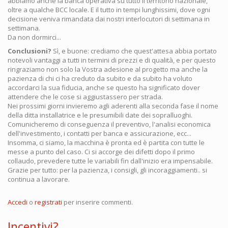
abbiamo anche la banca operativa su tutto il territorio nazionale,
oltre a qualche BCC locale. E il tutto in tempi lunghissimi, dove ogni
decisione veniva rimandata dai nostri interlocutori di settimana in
settimana.
Da non dormirci...
Conclusioni?
Sì, e buone: crediamo che quest'attesa abbia portato
notevoli vantaggi a tutti in termini di prezzi e di qualità, e per questo
ringraziamo non solo la Vostra adesione al progetto ma anche la
pazienza di chi ci ha creduto da subito e da subito ha voluto
accordarci la sua fiducia, anche se questo ha significato dover
attendere che le cose si aggiustassero per strada.
Nei prossimi giorni invieremo agli aderenti alla seconda fase il nome
della ditta installatrice e le presumibili date dei sopralluoghi.
Comunicheremo di conseguenza il preventivo, l'analisi economica
dell'investimento, i contatti per banca e assicurazione, ecc...
Insomma, ci siamo, la macchina è pronta ed è partita con tutte le
messe a punto del caso. Ci si accorge dei difetti dopo il primo
collaudo, prevedere tutte le variabili fin dall'inizio era impensabile.
Grazie per tutto: per la pazienza, i consigli, gli incoraggiamenti.. si
continua a lavorare.
Accedi
o
registrati
per inserire commenti.
Incentivi?