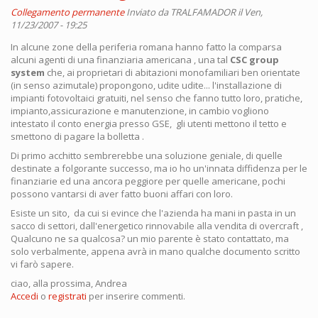
Collegamento permanente
Inviato da
TRALFAMADOR
il Ven,
11/23/2007 - 19:25
In alcune zone della periferia romana hanno fatto la comparsa
alcuni agenti di una finanziaria americana , una tal
CSC group
system
che, ai proprietari di abitazioni monofamiliari ben orientate
(in senso azimutale) propongono, udite udite... l'installazione di
impianti fotovoltaici gratuiti, nel senso che fanno tutto loro, pratiche,
impianto,assicurazione e manutenzione, in cambio vogliono
intestato il conto energia presso GSE, gli utenti mettono il tetto e
smettono di pagare la bolletta .
Di primo acchitto sembrerebbe una soluzione geniale, di quelle
destinate a folgorante successo, ma io ho un'innata diffidenza per le
finanziarie ed una ancora peggiore per quelle americane, pochi
possono vantarsi di aver fatto buoni affari con loro.
Esiste un sito, da cui si evince che l'azienda ha mani in pasta in un
sacco di settori, dall'energetico rinnovabile alla vendita di overcraft ,
Qualcuno ne sa qualcosa? un mio parente è stato contattato, ma
solo verbalmente, appena avrà in mano qualche documento scritto
vi farò sapere.
ciao, alla prossima, Andrea
Accedi
o
registrati
per inserire commenti.