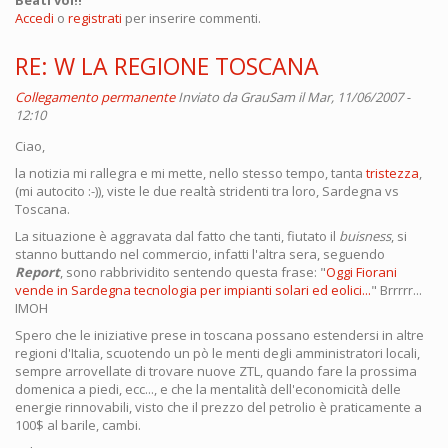
Accedi
o
registrati
per inserire commenti.
RE: W LA REGIONE TOSCANA
Collegamento permanente
Inviato da
GrauSam
il Mar, 11/06/2007 -
12:10
Ciao,
la notizia mi rallegra e mi mette, nello stesso tempo, tanta
tristezza
,
(mi autocito :-)), viste le due realtà stridenti tra loro, Sardegna vs
Toscana.
La situazione è aggravata dal fatto che tanti, fiutato il
buisness
, si
stanno buttando nel commercio, infatti l'altra sera, seguendo
Report
, sono rabbrividito sentendo questa frase: "
Oggi Fiorani
vende in Sardegna tecnologia per impianti solari ed eolici...
" Brrrrr...
IMOH
Spero che le iniziative prese in toscana possano estendersi in altre
regioni d'Italia, scuotendo un pò le menti degli amministratori locali,
sempre arrovellate di trovare nuove ZTL, quando fare la prossima
domenica a piedi, ecc..., e che la mentalità dell'economicità delle
energie rinnovabili, visto che il prezzo del petrolio è praticamente a
100$ al barile, cambi.