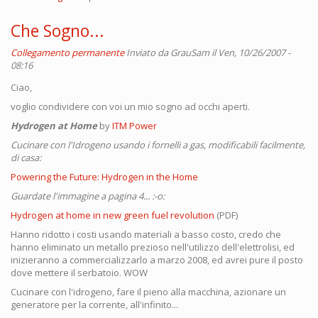
Che Sogno...
Collegamento permanente
Inviato da
GrauSam
il Ven, 10/26/2007 -
08:16
Ciao,
voglio condividere con voi un mio sogno ad occhi aperti.
Hydrogen at Home
by
ITM Power
Cucinare con l'Idrogeno usando i fornelli a gas, modificabili facilmente,
di casa:
Powering the Future: Hydrogen in the Home
Guardate l'immagine a pagina 4... :-o:
Hydrogen at home in new green fuel revolution
(PDF)
Hanno ridotto i costi usando materiali a basso costo, credo che
hanno eliminato un metallo prezioso nell'utilizzo dell'elettrolisi, ed
inizieranno a commercializzarlo a marzo 2008, ed avrei pure il posto
dove mettere il serbatoio. WOW
Cucinare con l'idrogeno, fare il pieno alla macchina, azionare un
generatore per la corrente, all'infinito...