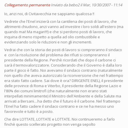
Collegamento permanente
Inviato da
bebo2
il Mar, 10/30/2007 - 11:14
Io, anzi noi, di Civitavecchia ne sappiamo qualcosa !!
Vedrete che l'Enel inizierà con la cantilena dei posti di lavoro, che
altrimenti chiudono, anzi vanno ad investire i loro soldi all'estero (ma
quando mai! Ma magari!!!) e che si perdono posti di lavoro, che
inquina di meno rispetto a quella ad olio combustibile e
evidenziando solo le riduzioni e non gli incrementi.
Vedrai che con la storia dei posti di lavoro si compreranno il sindaco
e con la risoluzione del problema dei rifiuti si compreranno il
presidente della Regione. Perchè ricordati che dopo il carbone ci
sarà il termovalorizzatore. Considerando che il Governo è dalla loro
parte il gioco è fatto. Noi avevamo il sindaco contrario (naturalmente
non quello che aveva autorizzato la riconversione che nel frattempo
era stato fatto cadere. Sai dove è ora? DIRIGENTE ENEL), il presidente
delle province di Roma e Viterbo, Il presidente della Regione Lazio e
l'80% dei comuni limitrofi (che naturalmente non erano stati
interpellati minimamente) il Ministro dell'Ambiente e della Salute ma
arrivati a Bersani....ha detto che il futuro è il carbone. Nel frattempo
l'Enel ha fatto cadere il sindaco contrario e ce ne ha messo uno
favorevole e tutto è a posto.
Che dire LOTTATE, LOTTATE e LOTTATE. Noi continueremo a farlo
finchè questo scellerato progetto non venga sepolto