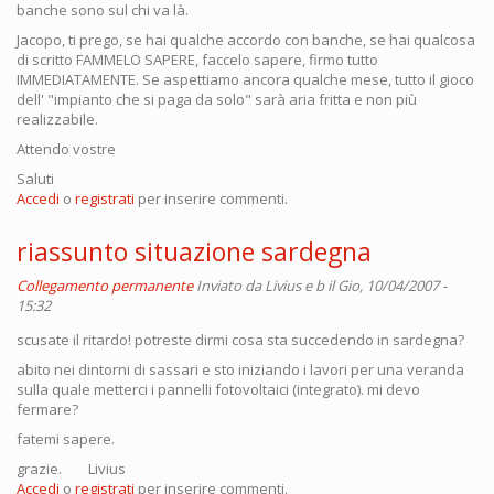
banche sono sul chi va là.
Jacopo, ti prego, se hai qualche accordo con banche, se hai qualcosa
di scritto FAMMELO SAPERE, faccelo sapere, firmo tutto
IMMEDIATAMENTE. Se aspettiamo ancora qualche mese, tutto il gioco
dell' "impianto che si paga da solo" sarà aria fritta e non più
realizzabile.
Attendo vostre
Saluti
Accedi
o
registrati
per inserire commenti.
riassunto situazione sardegna
Collegamento permanente
Inviato da
Livius e b
il Gio, 10/04/2007 -
15:32
scusate il ritardo! potreste dirmi cosa sta succedendo in sardegna?
abito nei dintorni di sassari e sto iniziando i lavori per una veranda
sulla quale metterci i pannelli fotovoltaici (integrato). mi devo
fermare?
fatemi sapere.
grazie. Livius
Accedi
o
registrati
per inserire commenti.