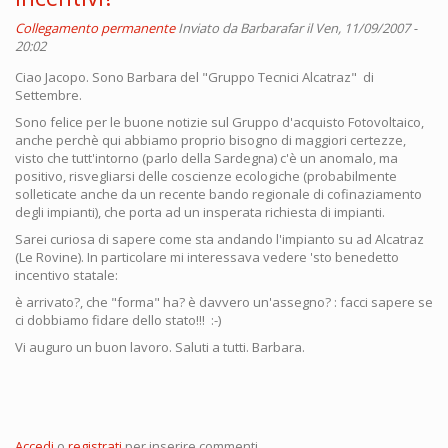
Collegamento permanente
Inviato da
Barbarafar
il Ven, 11/09/2007 -
20:02
Ciao Jacopo. Sono Barbara del "Gruppo Tecnici Alcatraz" di
Settembre.
Sono felice per le buone notizie sul Gruppo d'acquisto Fotovoltaico,
anche perchè qui abbiamo proprio bisogno di maggiori certezze,
visto che tutt'intorno (parlo della Sardegna) c'è un anomalo, ma
positivo, risvegliarsi delle coscienze ecologiche (probabilmente
solleticate anche da un recente bando regionale di cofinaziamento
degli impianti), che porta ad un insperata richiesta di impianti.
Sarei curiosa di sapere come sta andando l'impianto su ad Alcatraz
(Le Rovine). In particolare mi interessava vedere 'sto benedetto
incentivo statale:
è arrivato?, che "forma" ha? è davvero un'assegno? : facci sapere se
ci dobbiamo fidare dello stato!!! :-)
Vi auguro un buon lavoro. Saluti a tutti. Barbara.
Accedi
o
registrati
per inserire commenti.