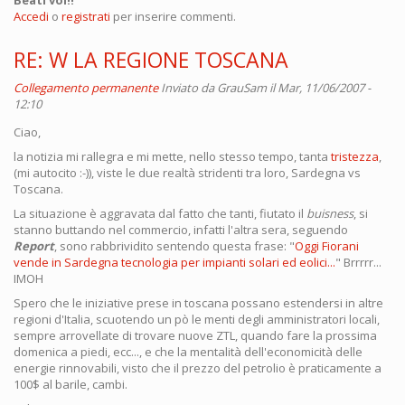
Accedi
o
registrati
per inserire commenti.
RE: W LA REGIONE TOSCANA
Collegamento permanente
Inviato da
GrauSam
il Mar, 11/06/2007 -
12:10
Ciao,
la notizia mi rallegra e mi mette, nello stesso tempo, tanta
tristezza
,
(mi autocito :-)), viste le due realtà stridenti tra loro, Sardegna vs
Toscana.
La situazione è aggravata dal fatto che tanti, fiutato il
buisness
, si
stanno buttando nel commercio, infatti l'altra sera, seguendo
Report
, sono rabbrividito sentendo questa frase: "
Oggi Fiorani
vende in Sardegna tecnologia per impianti solari ed eolici...
" Brrrrr...
IMOH
Spero che le iniziative prese in toscana possano estendersi in altre
regioni d'Italia, scuotendo un pò le menti degli amministratori locali,
sempre arrovellate di trovare nuove ZTL, quando fare la prossima
domenica a piedi, ecc..., e che la mentalità dell'economicità delle
energie rinnovabili, visto che il prezzo del petrolio è praticamente a
100$ al barile, cambi.