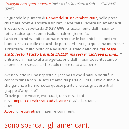
Collegamento permanente
Inviato da
GrauSam
il Sab, 11/24/2007 -
02:45
Seguendo la puntata di
Report del 18 novembre 2007
, nella parte
chiamata "com'è andata a finire", viene fatta vedere un'azienda di
Brescia che aspetta da
DUE ANNI
l'allacciamento dell'impianto
fotovoltaico, questione risolta qualche giorno fa.
La vicenda mi ha fatto ritornare in mente le lamentele di tanti che
hanno trovato mille ostacoli da parte dell'ENEL, la quale ha interesse
a ritardare il tutto, visto che ad alcuni è stato detto che
"
se fosse
stato fatto il tutto tramite ENELSI, magari si risolveva prima...
"
,
entrando in merito alla progettazione dell'impianto, contestando
aspetti dello stesso, a che titolo non è dato a sapere.
Avendo letto in una risposta di Jacopo Fo che il mutuo partirà in
concomitanza con l'allacciamento da parte di ENEL, il mio dubbio è:
che garanzie hanno, sotto questo punto di vista, gli aderenti al
gruppo d'acquisto?
Grazie per le vostre, eventuali, rassicurazioni...
P.S.
L'impianto realizzato ad Alcatraz
è già allacciato?
Ciao
Accedi
o
registrati
per inserire commenti.
Sono sbarcati gli americani.