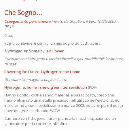
Che Sogno...
Collegamento permanente
Inviato da
GrauSam
il Ven, 10/26/2007 -
08:16
Ciao,
voglio condividere con voi un mio sogno ad occhi aperti.
Hydrogen at Home
by
ITM Power
Cucinare con l'Idrogeno usando i fornelli a gas, modificabili facilmente,
di casa:
Powering the Future: Hydrogen in the Home
Guardate l'immagine a pagina 4... :-o:
Hydrogen at home in new green fuel revolution
(PDF)
Hanno ridotto i costi usando materiali a basso costo, credo che
hanno eliminato un metallo prezioso nell'utilizzo dell'elettrolisi, ed
inizieranno a commercializzarlo a marzo 2008, ed avrei pure il posto
dove mettere il serbatoio. WOW
Cucinare con l'idrogeno, fare il pieno alla macchina, azionare un
generatore per la corrente, all'infinito...