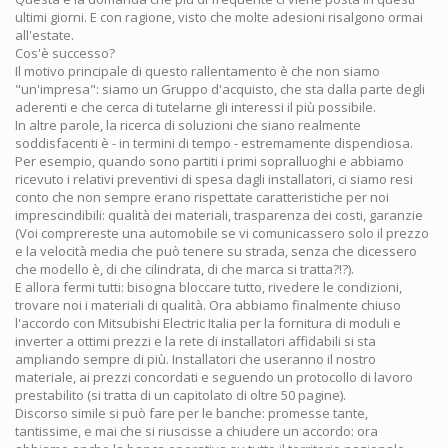
ultimi giorni. E con ragione, visto che molte adesioni risalgono ormai
all'estate.
Cos'è successo?
Il motivo principale di questo rallentamento è che non siamo
"un'impresa": siamo un Gruppo d'acquisto, che sta dalla parte degli
aderenti e che cerca di tutelarne gli interessi il più possibile.
In altre parole, la ricerca di soluzioni che siano realmente
soddisfacenti è - in termini di tempo - estremamente dispendiosa.
Per esempio, quando sono partiti i primi sopralluoghi e abbiamo
ricevuto i relativi preventivi di spesa dagli installatori, ci siamo resi
conto che non sempre erano rispettate caratteristiche per noi
imprescindibili: qualità dei materiali, trasparenza dei costi, garanzie
(Voi comprereste una automobile se vi comunicassero solo il prezzo
e la velocità media che può tenere su strada, senza che dicessero
che modello è, di che cilindrata, di che marca si tratta?!?).
E allora fermi tutti: bisogna bloccare tutto, rivedere le condizioni,
trovare noi i materiali di qualità. Ora abbiamo finalmente chiuso
l'accordo con Mitsubishi Electric Italia per la fornitura di moduli e
inverter a ottimi prezzi e la rete di installatori affidabili si sta
ampliando sempre di più. Installatori che useranno il nostro
materiale, ai prezzi concordati e seguendo un protocollo di lavoro
prestabilito (si tratta di un capitolato di oltre 50 pagine).
Discorso simile si può fare per le banche: promesse tante,
tantissime, e mai che si riuscisse a chiudere un accordo: ora