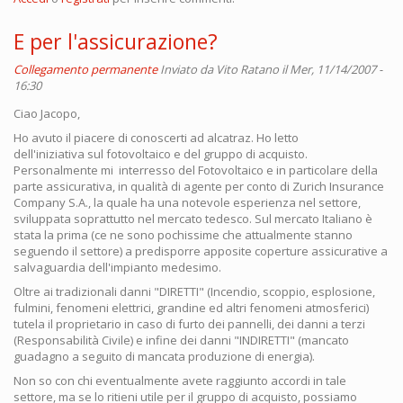
E per l'assicurazione?
Collegamento permanente
Inviato da
Vito Ratano
il Mer, 11/14/2007 -
16:30
Ciao Jacopo,
Ho avuto il piacere di conoscerti ad alcatraz. Ho letto
dell'iniziativa sul fotovoltaico e del gruppo di acquisto.
Personalmente mi interresso del Fotovoltaico e in particolare della
parte assicurativa, in qualità di agente per conto di Zurich Insurance
Company S.A., la quale ha una notevole esperienza nel settore,
sviluppata soprattutto nel mercato tedesco. Sul mercato Italiano è
stata la prima (ce ne sono pochissime che attualmente stanno
seguendo il settore) a predisporre apposite coperture assicurative a
salvaguardia dell'impianto medesimo.
Oltre ai tradizionali danni "DIRETTI" (Incendio, scoppio, esplosione,
fulmini, fenomeni elettrici, grandine ed altri fenomeni atmosferici)
tutela il proprietario in caso di furto dei pannelli, dei danni a terzi
(Responsabilità Civile) e infine dei danni "INDIRETTI" (mancato
guadagno a seguito di mancata produzione di energia).
Non so con chi eventualmente avete raggiunto accordi in tale
settore, ma se lo ritieni utile per il gruppo di acquisto, possiamo