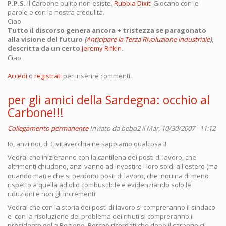
P.P.S.
Il Carbone pulito non esiste.
Rubbia Dixit.
Giocano con le
parole e con la nostra credulità.
Ciao
Tutto il discorso genera ancora + tristezza se paragonato
alla visione del futuro
(
Anticipare la Terza Rivoluzione industriale
)
,
descritta da un certo
Jeremy Rifkin
.
Ciao
Accedi
o
registrati
per inserire commenti.
per gli amici della Sardegna: occhio al
Carbone!!!
Collegamento permanente
Inviato da
bebo2
il Mar, 10/30/2007 - 11:12
Io, anzi noi, di Civitavecchia ne sappiamo qualcosa !!
Vedrai che inizieranno con la cantilena dei posti di lavoro, che
altrimenti chiudono, anzi vanno ad investire i loro soldi all'estero (ma
quando mai) e che si perdono posti di lavoro, che inquina di meno
rispetto a quella ad olio combustibile e evidenziando solo le
riduzioni e non gli incrementi.
Vedrai che con la storia dei posti di lavoro si compreranno il sindaco
e con la risoluzione del problema dei rifiuti si compreranno il
presidente della Regione. Perchè ricordati che dopo il carbone ci