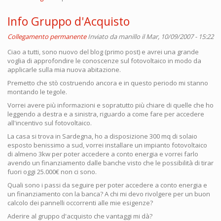
Info Gruppo d'Acquisto
Collegamento permanente
Inviato da
manillo
il Mar, 10/09/2007 - 15:22
Ciao a tutti, sono nuovo del blog (primo post) e avrei una grande
voglia di approfondire le conoscenze sul fotovoltaico in modo da
applicarle sulla mia nuova abitazione.
Premetto che stò costruendo ancora e in questo periodo mi stanno
montando le tegole.
Vorrei avere più informazioni e sopratutto più chiare di quelle che ho
leggendo a destra e a sinistra, riguardo a come fare per accedere
all'incentivo sul fotovoltaico.
La casa si trova in Sardegna, ho a disposizione 300 mq di solaio
esposto benissimo a sud, vorrei installare un impianto fotovoltaico
di almeno 3kw per poter accedere a conto energia e vorrei farlo
avendo un finanziamento dalle banche visto che le possibilità di tirar
fuori oggi 25.000€ non ci sono.
Quali sono i passi da seguire per poter accedere a conto energia e
un finanziamento con la banca? A chi mi devo rivolgere per un buon
calcolo dei pannelli occorrenti alle mie esigenze?
Aderire al gruppo d'acquisto che vantaggi mi dà?