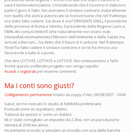
sarà il termovalorizzatore. Considerando che il Governo è dalla loro
parte il gioco è fatto. Noi avevamo il sindaco contrario (naturalmente
non quello che aveva autorizzato la riconversione che nel frattempo
era stato fatto cadere. Sai dove è ora? DIRIGENTE ENEL), il presidente
delle province di Roma e Viterbo, Il presidente della Regione Lazio e
l'80% dei comuni limitrofi (che naturalmente non erano stati
interpellati minimamente) il Ministro dell'Ambiente e della Salute ma
arrivati a Bersani....ha detto che il futuro è il carbone. Nel frattempo
l'Enel ha fatto cadere il sindaco contrario e ce ne ha messo uno
favorevole e tutto è a posto.
Che dire LOTTATE, LOTTATE e LOTTATE. Noi continueremo a farlo
finchè questo scellerato progetto non venga sepolto
Accedi
o
registrati
per inserire commenti.
Ma i conti sono giusti?
Collegamento permanente
Inviato da
zuppy
il Ven, 09/28/2007 - 10:04
Salve, ieri ho ricevuto lo studio di fattibilità preliminare.
Puntuali come mi aspettavo, ottimo.
Tuttavia da questo e' sorto un dubbio.
Mi e' stato consigliato un impianto da 2.2kw, con una produzione
stimata di 2560 kw annui.
Ho pertanto provato a simulare un prestito con una delle banche