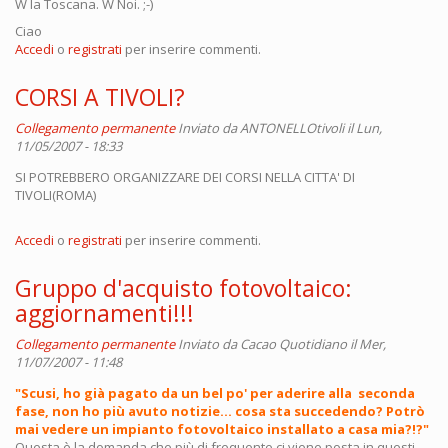
W la Toscana. W Noi. ;-)
Ciao
Accedi
o
registrati
per inserire commenti.
CORSI A TIVOLI?
Collegamento permanente
Inviato da
ANTONELLOtivoli
il Lun,
11/05/2007 - 18:33
SI POTREBBERO ORGANIZZARE DEI CORSI NELLA CITTA' DI
TIVOLI(ROMA)
Accedi
o
registrati
per inserire commenti.
Gruppo d'acquisto fotovoltaico:
aggiornamenti!!!
Collegamento permanente
Inviato da
Cacao Quotidiano
il Mer,
11/07/2007 - 11:48
"Scusi, ho già pagato da un bel po' per aderire alla seconda
fase, non ho più avuto notizie... cosa sta succedendo? Potrò
mai vedere un impianto fotovoltaico installato a casa mia?!?"
Questa è la domanda che più di frequente ci viene posta in questi