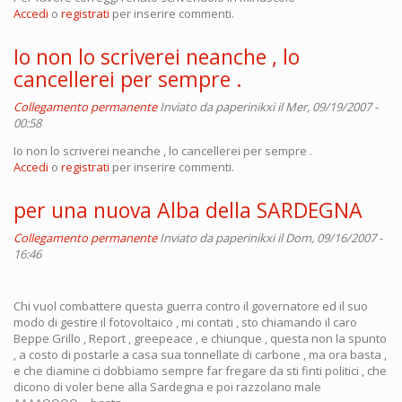
Accedi
o
registrati
per inserire commenti.
Io non lo scriverei neanche , lo
cancellerei per sempre .
Collegamento permanente
Inviato da
paperinikxi
il Mer, 09/19/2007 -
00:58
Io non lo scriverei neanche , lo cancellerei per sempre .
Accedi
o
registrati
per inserire commenti.
per una nuova Alba della SARDEGNA
Collegamento permanente
Inviato da
paperinikxi
il Dom, 09/16/2007 -
16:46
Chi vuol combattere questa guerra contro il governatore ed il suo
modo di gestire il fotovoltaico , mi contati , sto chiamando il caro
Beppe Grillo , Report , greepeace , e chiunque , questa non la spunto
, a costo di postarle a casa sua tonnellate di carbone , ma ora basta ,
e che diamine ci dobbiamo sempre far fregare da sti finti politici , che
dicono di voler bene alla Sardegna e poi razzolano male