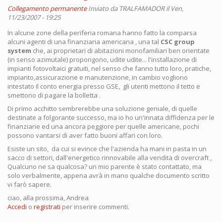
Collegamento permanente
Inviato da
TRALFAMADOR
il Ven,
11/23/2007 - 19:25
In alcune zone della periferia romana hanno fatto la comparsa
alcuni agenti di una finanziaria americana , una tal
CSC group
system
che, ai proprietari di abitazioni monofamiliari ben orientate
(in senso azimutale) propongono, udite udite... l'installazione di
impianti fotovoltaici gratuiti, nel senso che fanno tutto loro, pratiche,
impianto,assicurazione e manutenzione, in cambio vogliono
intestato il conto energia presso GSE, gli utenti mettono il tetto e
smettono di pagare la bolletta .
Di primo acchitto sembrerebbe una soluzione geniale, di quelle
destinate a folgorante successo, ma io ho un'innata diffidenza per le
finanziarie ed una ancora peggiore per quelle americane, pochi
possono vantarsi di aver fatto buoni affari con loro.
Esiste un sito, da cui si evince che l'azienda ha mani in pasta in un
sacco di settori, dall'energetico rinnovabile alla vendita di overcraft ,
Qualcuno ne sa qualcosa? un mio parente è stato contattato, ma
solo verbalmente, appena avrà in mano qualche documento scritto
vi farò sapere.
ciao, alla prossima, Andrea
Accedi
o
registrati
per inserire commenti.