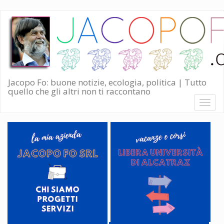
Salta
al
contenuto
principale
Jacopo Fo: buone notizie, ecologia, politica | Tutto
quello che gli altri non ti raccontano
Toggl
naviga