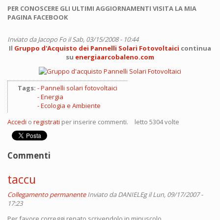
PER CONOSCERE GLI ULTIMI AGGIORNAMENTI VISITA LA MIA
PAGINA FACEBOOK
Inviato da
Jacopo Fo
il Sab, 03/15/2008 - 10:44
Il
Gruppo d'Acquisto dei Pannelli Solari Fotovoltaici
continua
su
energiaarcobaleno.com
Tags:
Pannelli solari fotovoltaici
Energia
Ecologia e Ambiente
Accedi
o
registrati
per inserire commenti.
letto 5304 volte
Commenti
taccu
Collegamento permanente
Inviato da
DANIELEg
il Lun, 09/17/2007 -
17:23
Per favore correggi renato scrivendolo in minuscolo