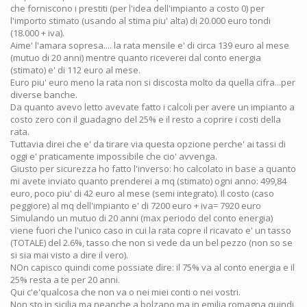
che forniscono i prestiti (per l'idea dell'impianto a costo 0) per
l'importo stimato (usando al stima piu' alta) di 20.000 euro tondi
(18.000 + iva).
Aime' l'amara sopresa.... la rata mensile e' di circa 139 euro al mese
(mutuo di 20 anni) mentre quanto riceverei dal conto energia
(stimato) e' di 112 euro al mese.
Euro piu' euro meno la rata non si discosta molto da quella cifra...per
diverse banche.
Da quanto avevo letto avevate fatto i calcoli per avere un impianto a
costo zero con il guadagno del 25% e il resto a coprire i costi della
rata.
Tuttavia direi che e' da tirare via questa opzione perche' ai tassi di
oggi e' praticamente impossibile che cio' avvenga.
Giusto per sicurezza ho fatto l'inverso: ho calcolato in base a quanto
mi avete inviato quanto prenderei a mq (stimato) ogni anno: 499,84
euro, poco piu' di 42 euro al mese (semi integrato). Il costo (caso
peggiore) al mq dell'impianto e' di 7200 euro + iva= 7920 euro
Simulando un mutuo di 20 anni (max periodo del conto energia)
viene fuori che l'unico caso in cui la rata copre il ricavato e' un tasso
(TOTALE) del 2.6%, tasso che non si vede da un bel pezzo (non so se
si sia mai visto a dire il vero).
NOn capisco quindi come possiate dire: il 75% va al conto energia e il
25% resta a te per 20 anni.
Qui c'e'qualcosa che non va o nei miei conti o nei vostri.
Non sto in sicilia ma neanche a bolzano ma in emilia romagna quindi