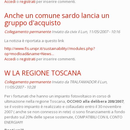
Accedi
o
registrati
per inserire commenti.
Anche un comune sardo lancia un
gruppo d'acquisto
Collegamento permanente
Inviato da
civix
il Lun, 11/05/2007 - 10:16
La notizia è riportata a questo link
http://www.fis.unipr.it/sustainability//modules.php?
op=modload&name=News...
Accedi
o
registrati
per inserire commenti.
W LA REGIONE TOSCANA
Collegamento permanente
Inviato da
TRALFAMADOR
il Lun,
11/05/2007 - 10:28
Per i fortunati che hanno un impianto fotovoltaico in corso di
ultimazione nella regione Toscana,
OCCHIO alla delibera 208/2007
,
se il vostro impianto è realizzato e collaudato entro il 30 novembre
2007 ( anche se non connesso in rete) ci sono finanziamenti a fondo
perduto sul 20% delle spese sostenute, COMPATIBILI CON IL CONTO
ENERGIA!!!!
Beati voi!!