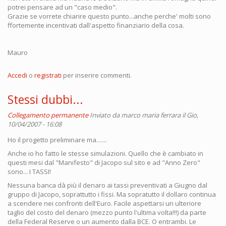
potrei pensare ad un "caso medio".
Grazie se vorrete chiarire questo punto...anche perche' molti sono
ffortemente incentivati dall'aspetto finanziario della cosa.
Mauro
Accedi
o
registrati
per inserire commenti.
Stessi dubbi...
Collegamento permanente
Inviato da
marco maria ferrara
il Gio,
10/04/2007 - 16:08
Ho il progetto preliminare ma.......
Anche io ho fatto le stesse simulazioni. Quello che è cambiato in
questi mesi dal "Manifesto" di Jacopo sul sito e ad "Anno Zero"
sono... I TASSI!
Nessuna banca dà più il denaro ai tassi preventivati a Giugno dal
gruppo di Jacopo, soprattutto i fissi. Ma sopratutto il dollaro continua
a scendere nei confronti dell'Euro. Facile aspettarsi un ulteriore
taglio del costo del denaro (mezzo punto l'ultima volta!!!) da parte
della Federal Reserve o un aumento dalla BCE. O entrambi. Le