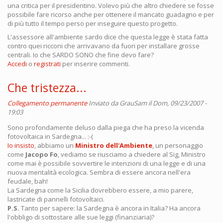
una critica per il presidentino. Volevo più che altro chiedere se fosse
possibile fare ricorso anche per ottenere il mancato guadagno e per
di più tutto il tempo perso per inseguire questo progetto.
L'assessore all'ambiente sardo dice che questa legge è stata fatta
contro quei ricconi che arrivavano da fuori per installare grosse
centrali. Io che SARDO SONO che fine devo fare?
Accedi
o
registrati
per inserire commenti.
Che tristezza...
Collegamento permanente
Inviato da
GrauSam
il Dom, 09/23/2007 -
19:03
Sono profondamente deluso dalla piega che ha preso la vicenda
fotovoltaica in Sardegna... :-(
Io insisto
, abbiamo un
Ministro dell'Ambiente
, un personaggio
come
Jacopo Fo
, vediamo se riusciamo a chiedere al Sig, Ministro
come mai è possibile sovvertire le intenzioni di una legge e di una
nuova mentalità ecologica. Sembra di essere ancora nell'era
feudale, bah!
La Sardegna come la Sicilia dovrebbero essere, a mio parere,
lastricate di pannelli fotovoltaici.
P.S.
Tanto per sapere: la Sardegna è ancora in Italia? Ha ancora
l'obbligo di sottostare alle sue leggi (finanziaria)?