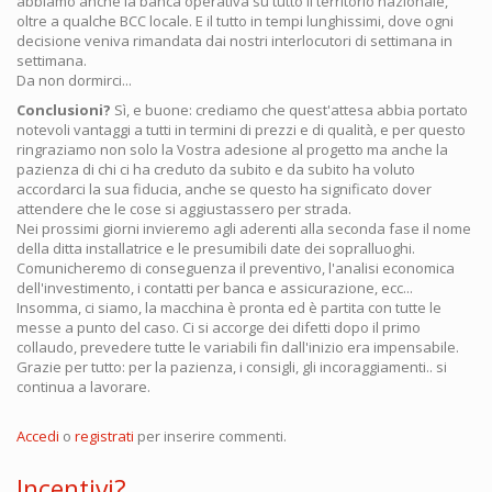
abbiamo anche la banca operativa su tutto il territorio nazionale,
oltre a qualche BCC locale. E il tutto in tempi lunghissimi, dove ogni
decisione veniva rimandata dai nostri interlocutori di settimana in
settimana.
Da non dormirci...
Conclusioni?
Sì, e buone: crediamo che quest'attesa abbia portato
notevoli vantaggi a tutti in termini di prezzi e di qualità, e per questo
ringraziamo non solo la Vostra adesione al progetto ma anche la
pazienza di chi ci ha creduto da subito e da subito ha voluto
accordarci la sua fiducia, anche se questo ha significato dover
attendere che le cose si aggiustassero per strada.
Nei prossimi giorni invieremo agli aderenti alla seconda fase il nome
della ditta installatrice e le presumibili date dei sopralluoghi.
Comunicheremo di conseguenza il preventivo, l'analisi economica
dell'investimento, i contatti per banca e assicurazione, ecc...
Insomma, ci siamo, la macchina è pronta ed è partita con tutte le
messe a punto del caso. Ci si accorge dei difetti dopo il primo
collaudo, prevedere tutte le variabili fin dall'inizio era impensabile.
Grazie per tutto: per la pazienza, i consigli, gli incoraggiamenti.. si
continua a lavorare.
Accedi
o
registrati
per inserire commenti.
Incentivi?