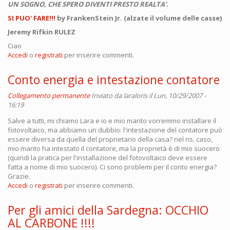
UN SOGNO, CHE SPERO DIVENTI PRESTO REALTA'.
SI PUO' FARE!!!
by FrankenStein Jr. (alzate il volume delle casse)
Jeremy Rifkin RULEZ
Ciao
Accedi
o
registrati
per inserire commenti.
Conto energia e intestazione contatore
Collegamento permanente
Inviato da
laraloris
il Lun, 10/29/2007 -
16:19
Salve a tutti, mi chiamo Lara e io e mio marito vorremmo installare il
fotovoltaico, ma abbiamo un dubbio: l'intestazione del contatore può
essere diversa da quella del proprietario della casa? nel ns. caso,
mio marito ha intestato il contatore, ma la proprietà è di mio suocero
(quindi la pratica per l'installazione del fotovoltaico deve essere
fatta a nome di mio suocero). Ci sono problemi per il conto energia?
Grazie.
Accedi
o
registrati
per inserire commenti.
Per gli amici della Sardegna: OCCHIO
AL CARBONE !!!!