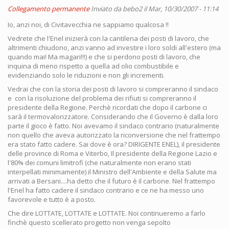
Collegamento permanente
Inviato da
bebo2
il Mar, 10/30/2007 - 11:14
Io, anzi noi, di Civitavecchia ne sappiamo qualcosa !!
Vedrete che l'Enel inizierà con la cantilena dei posti di lavoro, che
altrimenti chiudono, anzi vanno ad investire i loro soldi all'estero (ma
quando mai! Ma magari!!!) e che si perdono posti di lavoro, che
inquina di meno rispetto a quella ad olio combustibile e
evidenziando solo le riduzioni e non gli incrementi.
Vedrai che con la storia dei posti di lavoro si compreranno il sindaco
e con la risoluzione del problema dei rifiuti si compreranno il
presidente della Regione. Perchè ricordati che dopo il carbone ci
sarà il termovalorizzatore. Considerando che il Governo è dalla loro
parte il gioco è fatto. Noi avevamo il sindaco contrario (naturalmente
non quello che aveva autorizzato la riconversione che nel frattempo
era stato fatto cadere. Sai dove è ora? DIRIGENTE ENEL), il presidente
delle province di Roma e Viterbo, Il presidente della Regione Lazio e
l'80% dei comuni limitrofi (che naturalmente non erano stati
interpellati minimamente) il Ministro dell'Ambiente e della Salute ma
arrivati a Bersani....ha detto che il futuro è il carbone. Nel frattempo
l'Enel ha fatto cadere il sindaco contrario e ce ne ha messo uno
favorevole e tutto è a posto.
Che dire LOTTATE, LOTTATE e LOTTATE. Noi continueremo a farlo
finchè questo scellerato progetto non venga sepolto