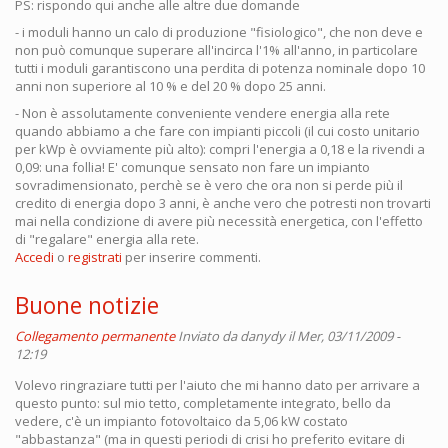
PS: rispondo qui anche alle altre due domande
- i moduli hanno un calo di produzione "fisiologico", che non deve e
non può comunque superare all'incirca l'1% all'anno, in particolare
tutti i moduli garantiscono una perdita di potenza nominale dopo 10
anni non superiore al 10 % e del 20 % dopo 25 anni.
- Non è assolutamente conveniente vendere energia alla rete
quando abbiamo a che fare con impianti piccoli (il cui costo unitario
per kWp è ovviamente più alto): compri l'energia a 0,18 e la rivendi a
0,09: una follia! E' comunque sensato non fare un impianto
sovradimensionato, perchè se è vero che ora non si perde più il
credito di energia dopo 3 anni, è anche vero che potresti non trovarti
mai nella condizione di avere più necessità energetica, con l'effetto
di "regalare" energia alla rete.
Accedi
o
registrati
per inserire commenti.
Buone notizie
Collegamento permanente
Inviato da
danydy
il Mer, 03/11/2009 -
12:19
Volevo ringraziare tutti per l'aiuto che mi hanno dato per arrivare a
questo punto: sul mio tetto, completamente integrato, bello da
vedere, c'è un impianto fotovoltaico da 5,06 kW costato
"abbastanza" (ma in questi periodi di crisi ho preferito evitare di