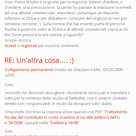
Ciao. Prima di tutto ti ringrazio per la risposta. Volevo chiederti, o
chiedere, una precisazione. Quando ho parlato di intestare i pannelli
ad una attività commerciale, intendevo comunque un impianto
inferiore ai 20 Kw e per abbattere i consumi del negozio (e non per
vendere corrente...). Sulla norma che hai inserito parla di persone
fisiche e potenze sotto ai 20 Kw e di attività commerciali sopra ai 20
Kw. Dove posso trovare notizie a riguardo?
Grazie ancora.
Accedi
o
registrati
per inserire commenti.
RE: Un'altra cosa.... :)
Collegamento permanente
Inviato da
GrauSam
il Mer, 03/25/2009 -
22:00
Ciao,
secondo me dovresti raccogliere i documenti necessari e mandare il
tutto per la richiesta dello studio di fattibilità, cosi ti metti in contatto
diretto con i responsabili, in modo da dissipare tutti i dubbi.
Cmq credo che trovi la risposta al tuo quesito nel PDF "
Trattamento
fiscale del contributo in conto scambio di cui alla delibera AEEG
n.74/2008
” oppure nella "
Delibera 74/08
".
Ciao