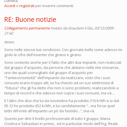
Daniela.
Accedi
o
registrati
per inserire commenti.
RE: Buone notizie
Collegamento permanente
Inviato da
GrauSam
il Gio, 03/12/2009 -
21:42
Amen.
Sono nelle stesse tue condizioni. Con giornate belle come adesso mi
godo le cifre dell'inverter che girano e girano.
Sono contento anche per il fatto che altri due impianti, non realizzati
dal gruppo d'acquisto, da persone che abitano nelle mie vicinanze,
uno dei quali sconsigliato dal gruppo d'acquisto per
"l'antieconomicità" dell'impianto da realizzare, visto che i suoi
consumi erano troppo alti, lui ha chiesto ad un suo elettricista di
"fiducia" che gli ha detto che non ci sono problemi, realizzandolo a
tempo di record e che adesso non copre i suoi consumi, ma và....
E l'altro che dice che lui da novembre ha prodotto 310 k/Wh e io dal
05.12 ho prodotto 652 k/Wh, e lui candidamente ".. ma forse quel
tetto difronte all'impianto un pò da fastidio...", ma và.
Questo per dire il livello professionale di tutto il gruppo, Maria
Cristina e Sebastian in primis, ed in particolar modo dell'Ing. Reale