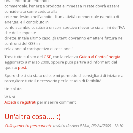
una sede di un ente non
commerciale, l'energia prodotta e immessa in rete dovrà essere
considerata come ceduta alla
rete medesima nell'ambito di un'attività commerciale (vendita di
energia) e il contributo in
conto scambio costituirà un corrispettivo rilevante sia ai fini dell’IVA
che delle imposte
dirette. In tale ultimo caso, gli utenti dovranno emettere fattura nei
confronti del GSE in
relazione al corrispettivo di cessione;"
Trovi tutto sul sito del
GSE
, con la relativa
Guida al Conto Energia
aggiornato a marzo 2009, oppure puoi partire ad informarti dal
questo
post
.
Spero che ti sia stato utile, e mi permetto di consigliarti di iniziare a
raccogliere tutto il necessario per lo studio di fattibilità.
Un saluto.
W Noi
Accedi
o
registrati
per inserire commenti.
Un'altra cosa.... :)
Collegamento permanente
Inviato da
Axel
il Mar, 03/24/2009 - 12:10