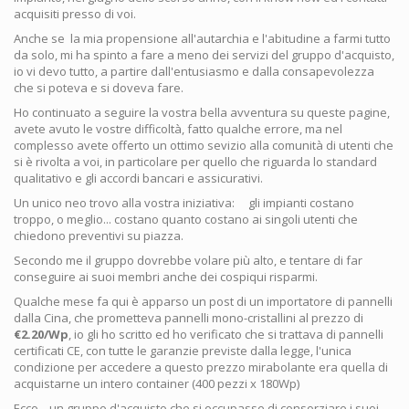
acquisiti presso di voi.
Anche se la mia propensione all'autarchia e l'abitudine a farmi tutto
da solo, mi ha spinto a fare a meno dei servizi del gruppo d'acquisto,
io vi devo tutto, a partire dall'entusiasmo e dalla consapevolezza
che si poteva e si doveva fare.
Ho continuato a seguire la vostra bella avventura su queste pagine,
avete avuto le vostre difficoltà, fatto qualche errore, ma nel
complesso avete offerto un ottimo sevizio alla comunità di utenti che
si è rivolta a voi, in particolare per quello che riguarda lo standard
qualitativo e gli accordi bancari e assicurativi.
Un unico neo trovo alla vostra iniziativa: gli impianti costano
troppo, o meglio... costano quanto costano ai singoli utenti che
chiedono preventivi su piazza.
Secondo me il gruppo dovrebbe volare più alto, e tentare di far
conseguire ai suoi membri anche dei cospiqui risparmi.
Qualche mese fa qui è apparso un post di un importatore di pannelli
dalla Cina, che prometteva pannelli mono-cristallini al prezzo di
€2.20/Wp
, io gli ho scritto ed ho verificato che si trattava di pannelli
certificati CE, con tutte le garanzie previste dalla legge, l'unica
condizione per accedere a questo prezzo mirabolante era quella di
acquistarne un intero container (400 pezzi x 180Wp)
Ecco... un gruppo d'acquisto che si occupasse di consorziare i suoi