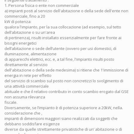
1. Persona fisica o ente non commerciale
a) impianti posti al servizio dell'abitazione o della sede dell'ente non
commerciale, fino a 20
kW di potenza:
qualora l'impianto, per la sua collocazione (ad esempio, sul tetto
dell’abitazione o su un'area
di pertinenza), risulti installato essenzialmente per fare fronte ai
bisogni energetici
dell’abitazione o sede dell’utente (ovvero per usi domestici, di
illuminazione, alimentazione
di apparecchi elettrici, ecc. e, a tal fine, l'impianto risulti posto
direttamente al servizio
dell'abitazione o della sede medesima) si ritiene che 1'immissione di
energia in rete per effetto
del servizio di scambio sul posto non concretizzi lo svolgimento di
una attività commerciale
abituale e che il relativo contributo in conto scambio erogato dal GSE
non assuma rilevanza
fiscale.
Diversamente, se l’impianto è di potenza superiore a 20kW, nella.
considerazione che ,
impianti di dimensioni maggiori siano realizzati da soggetti che
debbano soddisfare esigenze
diverse da quelle strettamente privatistiche di un’ abitazione o di