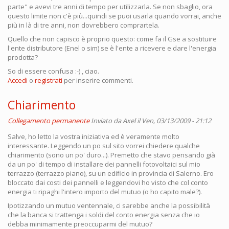
parte" e avevi tre anni di tempo per utilizzarla. Se non sbaglio, ora
questo limite non c'è più...quindi se puoi usarla quando vorrai, anche
più in là di tre anni, non dovrebbero comprartela.
Quello che non capisco è proprio questo: come fa il Gse a sostituire
l'ente distributore (Enel o sim) se è l'ente a ricevere e dare l'energia
prodotta?
So di essere confusa :-) , ciao.
Accedi
o
registrati
per inserire commenti.
Chiarimento
Collegamento permanente
Inviato da
Axel
il Ven, 03/13/2009 - 21:12
Salve, ho letto la vostra iniziativa ed è veramente molto
interessante. Leggendo un po sul sito vorrei chiedere qualche
chiarimento (sono un po' duro...). Premetto che stavo pensando già
da un po' di tempo di installare dei pannelli fotovoltaici sul mio
terrazzo (terrazzo piano), su un edificio in provincia di Salerno. Ero
bloccato dai costi dei pannelli e leggendovi ho visto che col conto
energia ti ripaghi l'intero importo del mutuo (o ho capito male?).
Ipotizzando un mutuo ventennale, ci sarebbe anche la possibilità
che la banca si trattenga i soldi del conto energia senza che io
debba minimamente preoccuparmi del mutuo?