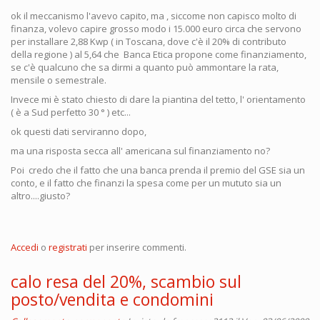
ok il meccanismo l'avevo capito, ma , siccome non capisco molto di
finanza, volevo capire grosso modo i 15.000 euro circa che servono
per installare 2,88 Kwp ( in Toscana, dove c'è il 20% di contributo
della regione ) al 5,64 che Banca Etica propone come finanziamento,
se c'è qualcuno che sa dirmi a quanto può ammontare la rata,
mensile o semestrale.
Invece mi è stato chiesto di dare la piantina del tetto, l' orientamento
( è a Sud perfetto 30 ° ) etc...
ok questi dati serviranno dopo,
ma una risposta secca all' americana sul finanziamento no?
Poi credo che il fatto che una banca prenda il premio del GSE sia un
conto, e il fatto che finanzi la spesa come per un mututo sia un
altro....giusto?
Accedi
o
registrati
per inserire commenti.
calo resa del 20%, scambio sul
posto/vendita e condomini