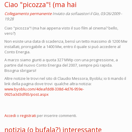
Ciao "picozza"! (ma hai
Collegamento permanente
Inviato da
sofiaastori
il Gio, 03/26/2009 -
19:28
Ciao "picozza"! (ma hai appena visto il suo film al cinema? bello,
vero?)
Non esiste una data di scadenza, bensì un tetto massimo di 1200 Mw
installati, prorogabile a 1400 Mw, entro il quale si può accedere al
Conto Energia.
A marzo siamo giunti a quota 327 MWp con una progressione, a
partire dal nuovo Conto Energia del 2007, sempre più rapida.
Bisogna sbrigarsi!
Altre notizie le trovi nel sito di Claudio Messora, Byoblu; io ti mando il
link della pagina dove trovi qualche altra notizia:
www.byoblu.com/4deafdd8-338d-4d76-959e-
0925a3d3df65/post.aspx
Accedi
o
registrati
per inserire commenti.
notizia (o bufala?) interessante