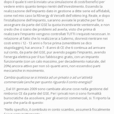
dopo il quale ti verrà inviato una simulazione di costi/benefici per
vedere entro quanto tempo rientri dell'investimento. Essendo la
realizzazione dell'impianto dato in gestione a ditte serie ed affidabili,
come nel mio caso la REnergy di Vercelli dell'ottimo Ing. Reale, e dopo
l'installazione dell'impianto, saranno avviate le pratiche per farsi
assegnare da parte del GSE la quota incentivante ventennale, e non
credo che ci siano dei problemi ad averla, visto che prima di
realizzare l'impianto vengono controllati TUTTI i requisiti necessari. In
relazione al fatto che lo realizzerai a Salerno, dovresti rientrare nei
costi entro i 12 - 13 anni o forse prima (smentitemi se dico
stupidaggini), hai ancora 7 - 8 anni di CE che ti continua ad arrivare
sul conto, da parte del GSE, pur avendo pagato l'impianto, avendo
l'energia elettrica per il tuo fabbisogno gratis, con un impianto
funzionante (con un calo massimo, per decadimento naturale, del
20%) ancora attivo per non sò quanti anni, non essendoci parti
meccaniche in movimento.
Cambia qualcosa se si intesta ad un privato o ad un'attività
commerciale (anche per quanto riguarda il conto energia)?
_ Dal 01 gennaio 2009 sono cambiate alcune cose nella gestione del
rimborso CE da parte del GSE. Per i privati non ci sono formalità
burocratiche da assolvere, per gli esercizi commerciali, si. Ti riporto la
parte che parla di questo:
"Nello specifico, il contributo in conto scambio, assumerà fiscalmente
il seguente trattamento :