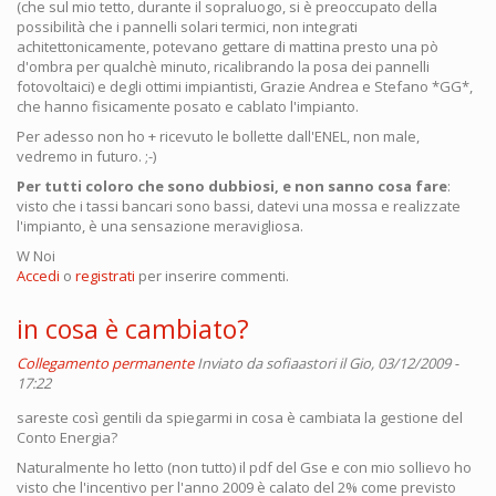
(che sul mio tetto, durante il sopraluogo, si è preoccupato della
possibilità che i pannelli solari termici, non integrati
achitettonicamente, potevano gettare di mattina presto una pò
d'ombra per qualchè minuto, ricalibrando la posa dei pannelli
fotovoltaici) e degli ottimi impiantisti, Grazie Andrea e Stefano *GG*,
che hanno fisicamente posato e cablato l'impianto.
Per adesso non ho + ricevuto le bollette dall'ENEL, non male,
vedremo in futuro. ;-)
Per tutti coloro che sono dubbiosi, e non sanno cosa fare
:
visto che i tassi bancari sono bassi, datevi una mossa e realizzate
l'impianto, è una sensazione meravigliosa.
W Noi
Accedi
o
registrati
per inserire commenti.
in cosa è cambiato?
Collegamento permanente
Inviato da
sofiaastori
il Gio, 03/12/2009 -
17:22
sareste così gentili da spiegarmi in cosa è cambiata la gestione del
Conto Energia?
Naturalmente ho letto (non tutto) il pdf del Gse e con mio sollievo ho
visto che l'incentivo per l'anno 2009 è calato del 2% come previsto