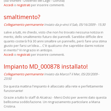
(da Visintini - Doberdò del Lago - Gorizia)
Accedi
o
registrati
per inserire commenti.
smaltimento?
Collegamento permanente
Inviato da
p-vinci
il Sab, 05/16/2009 - 15:30
salve a tutti, mi chiedo, visto che non ho trovato nessuna notizia in
merito, dello smaltimento futuro dei pannelli. Sarebbe difficile dire
quanto costerà frà 30 anni smaltire un pannello, però fare una stima
giusto per farsi un'idea.... C'è qualcuno che saprebbe darmi notizie
in merito? Vi ringrazio in anticipo.
Accedi
o
registrati
per inserire commenti.
Impianto MD_000878 installato!
Collegamento permanente
Inviato da
MarcoT
il Mer, 05/20/2009 -
23:50
Da questa mattina l'impianto è allacciato alla rete e perfettamente
funzionante!
Grazie a tutto lo staff di Alcatraz - Merci Dolci per avermi dato questa
bellissima soddisfazione. Un ringraziamento particolare a Maria
Cristina.