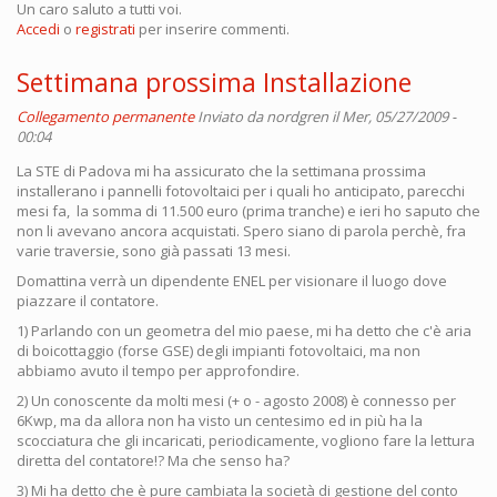
Un caro saluto a tutti voi.
Accedi
o
registrati
per inserire commenti.
Settimana prossima Installazione
Collegamento permanente
Inviato da
nordgren
il Mer, 05/27/2009 -
00:04
La STE di Padova mi ha assicurato che la settimana prossima
installerano i pannelli fotovoltaici per i quali ho anticipato, parecchi
mesi fa, la somma di 11.500 euro (prima tranche) e ieri ho saputo che
non li avevano ancora acquistati. Spero siano di parola perchè, fra
varie traversie, sono già passati 13 mesi.
Domattina verrà un dipendente ENEL per visionare il luogo dove
piazzare il contatore.
1) Parlando con un geometra del mio paese, mi ha detto che c'è aria
di boicottaggio (forse GSE) degli impianti fotovoltaici, ma non
abbiamo avuto il tempo per approfondire.
2) Un conoscente da molti mesi (+ o - agosto 2008) è connesso per
6Kwp, ma da allora non ha visto un centesimo ed in più ha la
scocciatura che gli incaricati, periodicamente, vogliono fare la lettura
diretta del contatore!? Ma che senso ha?
3) Mi ha detto che è pure cambiata la società di gestione del conto