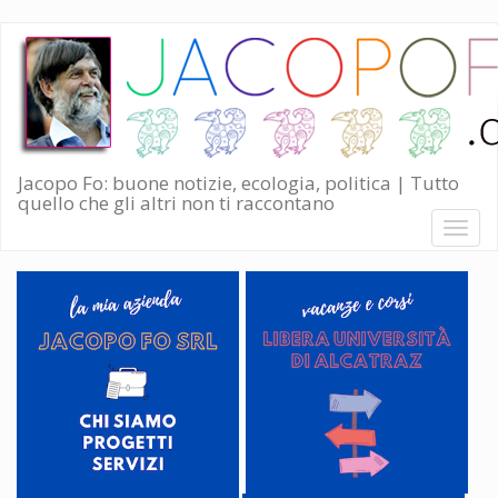
Salta
al
contenuto
principale
Jacopo Fo: buone notizie, ecologia, politica | Tutto
quello che gli altri non ti raccontano
Toggl
naviga