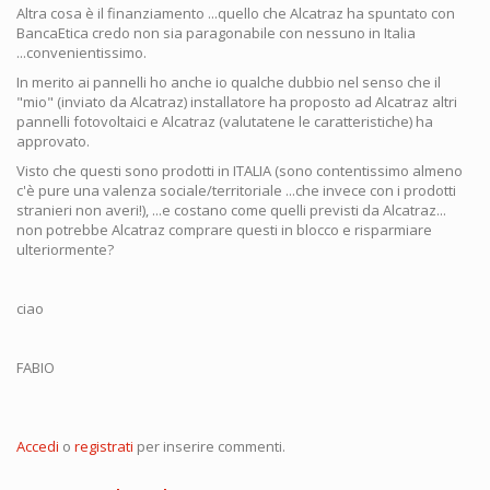
Altra cosa è il finanziamento ...quello che Alcatraz ha spuntato con
BancaEtica credo non sia paragonabile con nessuno in Italia
...convenientissimo.
In merito ai pannelli ho anche io qualche dubbio nel senso che il
"mio" (inviato da Alcatraz) installatore ha proposto ad Alcatraz altri
pannelli fotovoltaici e Alcatraz (valutatene le caratteristiche) ha
approvato.
Visto che questi sono prodotti in ITALIA (sono contentissimo almeno
c'è pure una valenza sociale/territoriale ...che invece con i prodotti
stranieri non averi!), ...e costano come quelli previsti da Alcatraz...
non potrebbe Alcatraz comprare questi in blocco e risparmiare
ulteriormente?
ciao
FABIO
Accedi
o
registrati
per inserire commenti.