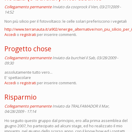
Collegamento permanente
Inviato da
cooprock
il Ven, 03/27/2009 -
14:52
Non più silicio per il fotovoltaico: le celle solari preferiscono i vegetali
http://www.terranauta.it/a902/energie_alternative/non_piu_silicio_per_il
Accedi
o
registrati
per inserire commenti.
Progetto chose
Collegamento permanente
Inviato da
burchiel
il Sab, 03/28/2009 -
09:30
assolutamente tutto vero...
E' spettacolare
Accedi
o
registrati
per inserire commenti.
Risparmio
Collegamento permanente
Inviato da
TRALFAMADOR
il Mar,
04/28/2009 - 17:14
Ho seguito questo gruppo dal principio, ero alla prima assemblea del
giugno 2007, ho partecipato ad alcuni stage, ed ho realizzato il mio
impianto, nel giugno dello scorso anno, con il know how ed i contatti