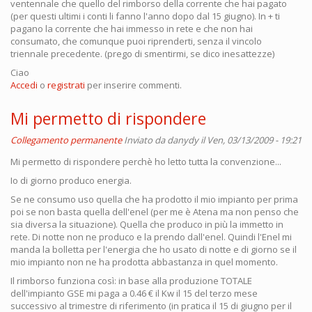
ventennale che quello del rimborso della corrente che hai pagato
(per questi ultimi i conti li fanno l'anno dopo dal 15 giugno). In + ti
pagano la corrente che hai immesso in rete e che non hai
consumato, che comunque puoi riprenderti, senza il vincolo
triennale precedente. (prego di smentirmi, se dico inesattezze)
Ciao
Accedi
o
registrati
per inserire commenti.
Mi permetto di rispondere
Collegamento permanente
Inviato da
danydy
il Ven, 03/13/2009 - 19:21
Mi permetto di rispondere perchè ho letto tutta la convenzione...
Io di giorno produco energia.
Se ne consumo uso quella che ha prodotto il mio impianto per prima
poi se non basta quella dell'enel (per me è Atena ma non penso che
sia diversa la situazione). Quella che produco in più la immetto in
rete. Di notte non ne produco e la prendo dall'enel. Quindi l'Enel mi
manda la bolletta per l'energia che ho usato di notte e di giorno se il
mio impianto non ne ha prodotta abbastanza in quel momento.
Il rimborso funziona così: in base alla produzione TOTALE
dell'impianto GSE mi paga a 0.46 € il Kw il 15 del terzo mese
successivo al trimestre di riferimento (in pratica il 15 di giugno per il