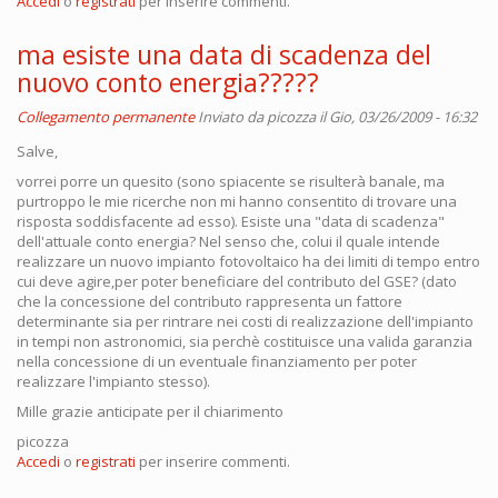
Accedi
o
registrati
per inserire commenti.
ma esiste una data di scadenza del
nuovo conto energia?????
Collegamento permanente
Inviato da
picozza
il Gio, 03/26/2009 - 16:32
Salve,
vorrei porre un quesito (sono spiacente se risulterà banale, ma
purtroppo le mie ricerche non mi hanno consentito di trovare una
risposta soddisfacente ad esso). Esiste una "data di scadenza"
dell'attuale conto energia? Nel senso che, colui il quale intende
realizzare un nuovo impianto fotovoltaico ha dei limiti di tempo entro
cui deve agire,per poter beneficiare del contributo del GSE? (dato
che la concessione del contributo rappresenta un fattore
determinante sia per rintrare nei costi di realizzazione dell'impianto
in tempi non astronomici, sia perchè costituisce una valida garanzia
nella concessione di un eventuale finanziamento per poter
realizzare l'impianto stesso).
Mille grazie anticipate per il chiarimento
picozza
Accedi
o
registrati
per inserire commenti.