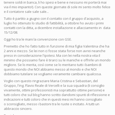
tenere soldi in banca, li ho spesi e bene e nessuno mi porterà mai
via il mio impianto!). Con queste giornate di sole mi sento molto felice
e il contatore sale sale sale...
Tutto è partito a giugno con il contatto con il gruppo d'acquisto, a
luglio ho ottenuto lo studio di fattibilità, a ottobre ho avuto i primi
contatti con la ditta, a dicembre installazione e allacciamento in data
15/12/08.
Oggi ho tra le mani la convenzione con GSE.
Premetto che ho fatto tutto in funzione di mia figlia Valentina che ha
2 anni e mezzo. Se lei non ci fosse stata forse non avrei neanche
preso in considerazione l'ipotesi. Ma con lei nella nostra vita il
minimo che possiamo fare è tirarci su le maniche e offrirle un mondo
migliore. Se lo merita, così come se lo meritano tutti i bambini di
questo mondo che NOI abbiamo messo al mondo e che NOI
dobbiamo tutelare se vogliamo veramente cambiare qualcosa.
Voglio con questo ringraziare Maria Cristina e Sebastian, del
Gruppo, l'ing. Flavio Reale di Vercelli e la sua squadra (li consiglio
vivamente, ottimi professionisti ma soprattutto ottime persone) e
tutti coloro che sul blog hanno scritto dandomi spunti di riflessione e
indicazioni e tutti coloro che in questi mesi mi hanno consigliato
o sconsigliato, messo i bastoni tra le ruote o incitato. A tutti un
abbraccio sincero.