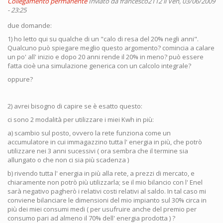
Collegamento permanente
Inviato da
francesco2112
il Ven, 03/06/2009
- 23:25
due domande:
1) ho letto qui su qualche di un "calo di resa del 20% negli anni".
Qualcuno può spiegare meglio questo argomento? comincia a calare
un po' all' inizio e dopo 20 anni rende il 20% in meno? può essere
fatta cioè una simulazione generica con un calcolo integrale?
oppure?
2) avrei bisogno di capire se è esatto questo:
ci sono 2 modalità per utilizzare i miei Kwh in più:
a) scambio sul posto, ovvero la rete funziona come un
accumulatore in cui immagazzino tutta l' energia in più, che potrò
utilizzare nei 3 anni sucessivi ( ora sembra che il termine sia
allungato o che non ci sia più scadenza )
b) rivendo tutta l' energia in più alla rete, a prezzi di mercato, e
chiaramente non potrò più utilizzarla; se il mio bilancio con l' Enel
sarà negativo pagherò i relativi costi relativi al saldo. In tal caso mi
conviene bilanciare le dimensioni del mio impianto sul 30% circa in
più dei miei consumi medi ( per usufruire anche del premio per
consumo pari ad almeno il 70% dell' energia prodotta ) ?