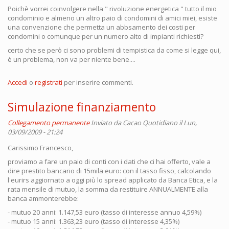
Poichè vorrei coinvolgere nella " rivoluzione energetica " tutto il mio
condominio e almeno un altro paio di condomini di amici miei, esiste
una convenzione che permetta un abbsamento dei costi per
condomini o comunque per un numero alto di impianti richiesti?
certo che se però ci sono problemi di tempistica da come si legge qui,
è un problema, non va per niente bene....
Accedi
o
registrati
per inserire commenti.
Simulazione finanziamento
Collegamento permanente
Inviato da
Cacao Quotidiano
il Lun,
03/09/2009 - 21:24
Carissimo Francesco,
proviamo a fare un paio di conti con i dati che ci hai offerto, vale a
dire prestito bancario di 15mila euro: con il tasso fisso, calcolando
l'eurirs aggiornato a oggi più lo spread applicato da Banca Etica, e la
rata mensile di mutuo, la somma da restituire ANNUALMENTE alla
banca ammonterebbe:
- mutuo 20 anni: 1.147,53 euro (tasso di interesse annuo 4,59%)
- mutuo 15 anni: 1.363,23 euro (tasso di interesse 4,35%)