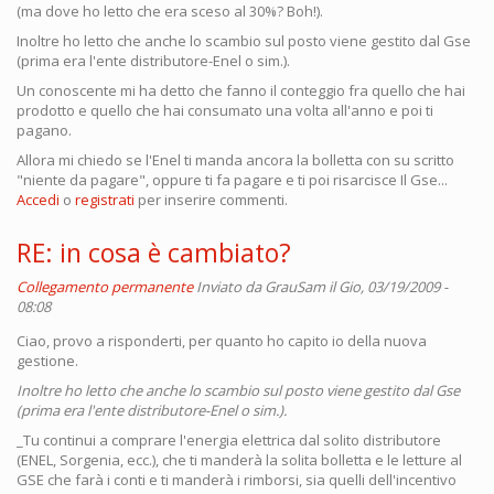
(ma dove ho letto che era sceso al 30%? Boh!).
Inoltre ho letto che anche lo scambio sul posto viene gestito dal Gse
(prima era l'ente distributore-Enel o sim.).
Un conoscente mi ha detto che fanno il conteggio fra quello che hai
prodotto e quello che hai consumato una volta all'anno e poi ti
pagano.
Allora mi chiedo se l'Enel ti manda ancora la bolletta con su scritto
"niente da pagare", oppure ti fa pagare e ti poi risarcisce Il Gse...
Accedi
o
registrati
per inserire commenti.
RE: in cosa è cambiato?
Collegamento permanente
Inviato da
GrauSam
il Gio, 03/19/2009 -
08:08
Ciao, provo a risponderti, per quanto ho capito io della nuova
gestione.
Inoltre ho letto che anche lo scambio sul posto viene gestito dal Gse
(prima era l'ente distributore-Enel o sim.).
_Tu continui a comprare l'energia elettrica dal solito distributore
(ENEL, Sorgenia, ecc.), che ti manderà la solita bolletta e le letture al
GSE che farà i conti e ti manderà i rimborsi, sia quelli dell'incentivo