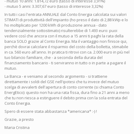
- mutuo 10 anni: 1.814,72 euro (tasso di interesse 3,91%)
- mutuo 5 anni: 3.307,67 euro (tasso di interesse 3,32%)
In tutti i casi l'entrata ANNUALE dal Conto Energia calcolata sui valori
STIMATI di produttività dell'impianto (ho preso il dato di 2,88 kWp e lo
ho moltiplicato per 1200 kWh di produzione annua - dato
tendenzialmente sottostimato) risulterebbe di 1.493 euro: puoi
vedere così che ancora con il mutuo a 15 anni ti paghi la rata della
banca SOLO grazie al Conto Energia. Ma il vantaggio non finisce qui,
perchè dovrai calcolare il risparmio del costo della bolletta, stimabile
in ca. 560 euro all'anno. In pratica ti ritrovi con ca. 2.000 euro in più nel
tuo bilancio familiare, che - a seconda della durata del
finanziamento bancario - ti serviranno in tutto o in parte a pagare il
mutuo.
La Banca - e veniamo al secondo argomento - si trattiene
direttamente i soldi del GSE nell'ipotesi che tu invece del mutuo
scelga di avvalerti dell'apertura di conto corrente (si chiama Conto
EnergEtico): questo non ha una rata fissa, dura fino a 21 anni a meno
che tu non riesca a estinguere il debito prima con la sola entrata del
Conto Energia.
Spero di essere stata abbastanza *americana* :-) !
Grazie, a presto
Maria Cristina