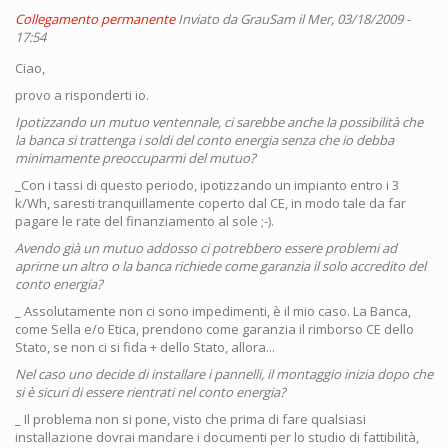
Collegamento permanente
Inviato da
GrauSam
il Mer, 03/18/2009 -
17:54
Ciao,
provo a risponderti io.
Ipotizzando un mutuo ventennale, ci sarebbe anche la possibilità che
la banca si trattenga i soldi del conto energia senza che io debba
minimamente preoccuparmi del mutuo?
_Con i tassi di questo periodo, ipotizzando un impianto entro i 3
k/Wh, saresti tranquillamente coperto dal CE, in modo tale da far
pagare le rate del finanziamento al sole ;-).
Avendo già un mutuo addosso ci potrebbero essere problemi ad
aprirne un altro o la banca richiede come garanzia il solo accredito del
conto energia?
_ Assolutamente non ci sono impedimenti, è il mio caso. La Banca,
come Sella e/o Etica, prendono come garanzia il rimborso CE dello
Stato, se non ci si fida + dello Stato, allora...
Nel caso uno decide di installare i pannelli, il montaggio inizia dopo che
si è sicuri di essere rientrati nel conto energia?
_ Il problema non si pone, visto che prima di fare qualsiasi
installazione dovrai mandare i documenti per lo studio di fattibilità,