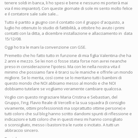
tenere soldi in banca, li ho spesi e bene e nessuno mi porterà mai
via il mio impianto!). Con queste giornate di sole mi sento molto felice
e il contatore sale sale sale...
Tutto è partito a giugno con il contatto con il gruppo d'acquisto, a
luglio ho ottenuto lo studio di fattibilità, a ottobre ho avuto i primi
contatti con la ditta, a dicembre installazione e allacciamento in data
15/12/08.
Oggi ho tra le mani la convenzione con GSE.
Premetto che ho fatto tutto in funzione di mia figlia Valentina che ha
2 anni e mezzo. Se lei non ci fosse stata forse non avrei neanche
preso in considerazione l'ipotesi. Ma con lei nella nostra vita il
minimo che possiamo fare è tirarci su le maniche e offrirle un mondo
migliore. Se lo merita, così come se lo meritano tutti i bambini di
questo mondo che NOI abbiamo messo al mondo e che NOI
dobbiamo tutelare se vogliamo veramente cambiare qualcosa.
Voglio con questo ringraziare Maria Cristina e Sebastian, del
Gruppo, l'ing. Flavio Reale di Vercelli e la sua squadra (li consiglio
vivamente, ottimi professionisti ma soprattutto ottime persone) e
tutti coloro che sul blog hanno scritto dandomi spunti di riflessione e
indicazioni e tutti coloro che in questi mesi mi hanno consigliato
o sconsigliato, messo i bastoni tra le ruote o incitato. A tutti un
abbraccio sincero.