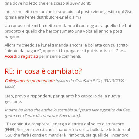
(ma dove ho letto che era sceso al 30%? Boh!).
Inoltre ho letto che anche lo scambio sul posto viene gestito dal Gse
(prima era l'ente distributore-Enel o sim.).
Un conoscente mi ha detto che fanno il conteggio fra quello che hai
prodotto e quello che hai consumato una volta all'anno e poi ti
pagano.
Allora mi chiedo se l'Enel ti manda ancora la bolletta con su scritto
"niente da pagare", oppure ti fa pagare e ti poi risarcisce Il Gse...
Accedi
o
registrati
per inserire commenti.
RE: in cosa è cambiato?
Collegamento permanente
Inviato da
GrauSam
il Gio, 03/19/2009 -
08:08
Ciao, provo a risponderti, per quanto ho capito io della nuova
gestione.
Inoltre ho letto che anche lo scambio sul posto viene gestito dal Gse
(prima era l'ente distributore-Enel o sim.).
_Tu continui a comprare l'energia elettrica dal solito distributore
(ENEL, Sorgenia, ecc.), che ti manderà la solita bolletta e le letture al
GSE che farà i conti e ti manderà i rimborsi, sia quelli dell'incentivo