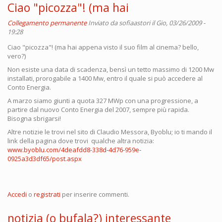
Ciao "picozza"! (ma hai
Collegamento permanente
Inviato da
sofiaastori
il Gio, 03/26/2009 -
19:28
Ciao "picozza"! (ma hai appena visto il suo film al cinema? bello,
vero?)
Non esiste una data di scadenza, bensì un tetto massimo di 1200 Mw
installati, prorogabile a 1400 Mw, entro il quale si può accedere al
Conto Energia.
A marzo siamo giunti a quota 327 MWp con una progressione, a
partire dal nuovo Conto Energia del 2007, sempre più rapida.
Bisogna sbrigarsi!
Altre notizie le trovi nel sito di Claudio Messora, Byoblu; io ti mando il
link della pagina dove trovi qualche altra notizia:
www.byoblu.com/4deafdd8-338d-4d76-959e-
0925a3d3df65/post.aspx
Accedi
o
registrati
per inserire commenti.
notizia (o bufala?) interessante