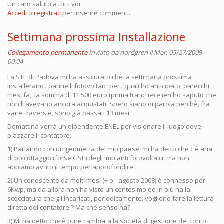
Un caro saluto a tutti voi.
Accedi
o
registrati
per inserire commenti.
Settimana prossima Installazione
Collegamento permanente
Inviato da
nordgren
il Mer, 05/27/2009 -
00:04
La STE di Padova mi ha assicurato che la settimana prossima
installerano i pannelli fotovoltaici per i quali ho anticipato, parecchi
mesi fa, la somma di 11.500 euro (prima tranche) e ieri ho saputo che
non li avevano ancora acquistati. Spero siano di parola perchè, fra
varie traversie, sono già passati 13 mesi.
Domattina verrà un dipendente ENEL per visionare il luogo dove
piazzare il contatore.
1) Parlando con un geometra del mio paese, mi ha detto che c'è aria
di boicottaggio (forse GSE) degli impianti fotovoltaici, ma non
abbiamo avuto il tempo per approfondire.
2) Un conoscente da molti mesi (+ o - agosto 2008) è connesso per
6Kwp, ma da allora non ha visto un centesimo ed in più ha la
scocciatura che gli incaricati, periodicamente, vogliono fare la lettura
diretta del contatore!? Ma che senso ha?
3) Mi ha detto che è pure cambiata la società di gestione del conto