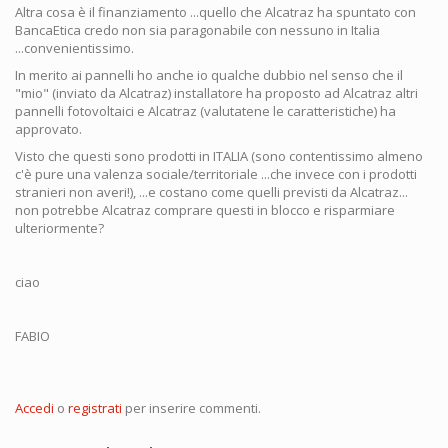
Altra cosa è il finanziamento ...quello che Alcatraz ha spuntato con
BancaEtica credo non sia paragonabile con nessuno in Italia
...convenientissimo.
In merito ai pannelli ho anche io qualche dubbio nel senso che il
"mio" (inviato da Alcatraz) installatore ha proposto ad Alcatraz altri
pannelli fotovoltaici e Alcatraz (valutatene le caratteristiche) ha
approvato.
Visto che questi sono prodotti in ITALIA (sono contentissimo almeno
c'è pure una valenza sociale/territoriale ...che invece con i prodotti
stranieri non averi!), ...e costano come quelli previsti da Alcatraz...
non potrebbe Alcatraz comprare questi in blocco e risparmiare
ulteriormente?
ciao
FABIO
Accedi
o
registrati
per inserire commenti.