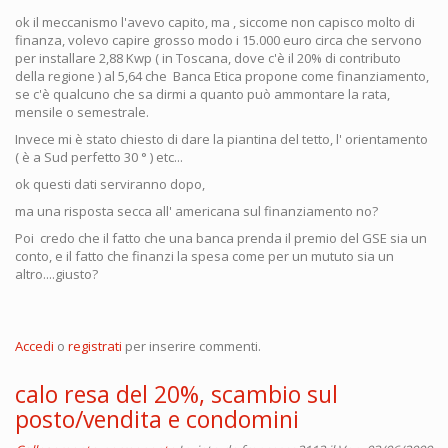
ok il meccanismo l'avevo capito, ma , siccome non capisco molto di
finanza, volevo capire grosso modo i 15.000 euro circa che servono
per installare 2,88 Kwp ( in Toscana, dove c'è il 20% di contributo
della regione ) al 5,64 che Banca Etica propone come finanziamento,
se c'è qualcuno che sa dirmi a quanto può ammontare la rata,
mensile o semestrale.
Invece mi è stato chiesto di dare la piantina del tetto, l' orientamento
( è a Sud perfetto 30 ° ) etc...
ok questi dati serviranno dopo,
ma una risposta secca all' americana sul finanziamento no?
Poi credo che il fatto che una banca prenda il premio del GSE sia un
conto, e il fatto che finanzi la spesa come per un mututo sia un
altro....giusto?
Accedi
o
registrati
per inserire commenti.
calo resa del 20%, scambio sul
posto/vendita e condomini