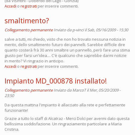
(da Visintini - Doberdò del Lago - Gorizia)
Accedi
o
registrati
per inserire commenti.
smaltimento?
Collegamento permanente
Inviato da
p-vinci
il Sab, 05/16/2009 - 15:30
salve a tutti, mi chiedo, visto che non ho trovato nessuna notizia in
merito, dello smaltimento futuro dei pannelli. Sarebbe difficile dire
quanto costerà frà 30 anni smaltire un pannello, però fare una stima
giusto per farsi un'idea.... C'è qualcuno che saprebbe darmi notizie
in merito? Vi ringrazio in anticipo.
Accedi
o
registrati
per inserire commenti.
Impianto MD_000878 installato!
Collegamento permanente
Inviato da
MarcoT
il Mer, 05/20/2009 -
23:50
Da questa mattina l'impianto è allacciato alla rete e perfettamente
funzionante!
Grazie a tutto lo staff di Alcatraz - Merci Dolci per avermi dato questa
bellissima soddisfazione. Un ringraziamento particolare a Maria
Cristina.