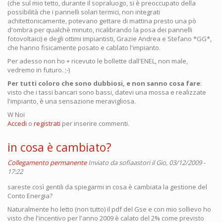
(che sul mio tetto, durante il sopraluogo, si è preoccupato della
possibilità che i pannelli solari termici, non integrati
achitettonicamente, potevano gettare di mattina presto una pò
d'ombra per qualchè minuto, ricalibrando la posa dei pannelli
fotovoltaici) e degli ottimi impiantisti, Grazie Andrea e Stefano *GG*,
che hanno fisicamente posato e cablato l'impianto.
Per adesso non ho + ricevuto le bollette dall'ENEL, non male,
vedremo in futuro. ;-)
Per tutti coloro che sono dubbiosi, e non sanno cosa fare
:
visto che i tassi bancari sono bassi, datevi una mossa e realizzate
l'impianto, è una sensazione meravigliosa.
W Noi
Accedi
o
registrati
per inserire commenti.
in cosa è cambiato?
Collegamento permanente
Inviato da
sofiaastori
il Gio, 03/12/2009 -
17:22
sareste così gentili da spiegarmi in cosa è cambiata la gestione del
Conto Energia?
Naturalmente ho letto (non tutto) il pdf del Gse e con mio sollievo ho
visto che l'incentivo per l'anno 2009 è calato del 2% come previsto