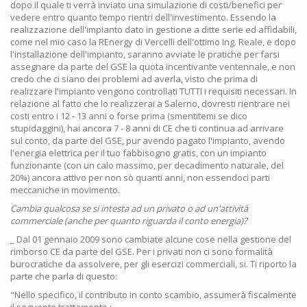
dopo il quale ti verrà inviato una simulazione di costi/benefici per
vedere entro quanto tempo rientri dell'investimento. Essendo la
realizzazione dell'impianto dato in gestione a ditte serie ed affidabili,
come nel mio caso la REnergy di Vercelli dell'ottimo Ing. Reale, e dopo
l'installazione dell'impianto, saranno avviate le pratiche per farsi
assegnare da parte del GSE la quota incentivante ventennale, e non
credo che ci siano dei problemi ad averla, visto che prima di
realizzare l'impianto vengono controllati TUTTI i requisiti necessari. In
relazione al fatto che lo realizzerai a Salerno, dovresti rientrare nei
costi entro i 12 - 13 anni o forse prima (smentitemi se dico
stupidaggini), hai ancora 7 - 8 anni di CE che ti continua ad arrivare
sul conto, da parte del GSE, pur avendo pagato l'impianto, avendo
l'energia elettrica per il tuo fabbisogno gratis, con un impianto
funzionante (con un calo massimo, per decadimento naturale, del
20%) ancora attivo per non sò quanti anni, non essendoci parti
meccaniche in movimento.
Cambia qualcosa se si intesta ad un privato o ad un'attività
commerciale (anche per quanto riguarda il conto energia)?
_ Dal 01 gennaio 2009 sono cambiate alcune cose nella gestione del
rimborso CE da parte del GSE. Per i privati non ci sono formalità
burocratiche da assolvere, per gli esercizi commerciali, si. Ti riporto la
parte che parla di questo:
"Nello specifico, il contributo in conto scambio, assumerà fiscalmente
il seguente trattamento :