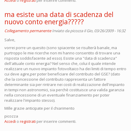
Accedi
o
registrati
per inserire commenti.
ma esiste una data di scadenza del
nuovo conto energia?????
Collegamento permanente
Inviato da
picozza
il Gio, 03/26/2009 - 16:32
Salve,
vorrei porre un quesito (sono spiacente se risulterà banale, ma
purtroppo le mie ricerche non mi hanno consentito di trovare una
risposta soddisfacente ad esso). Esiste una "data di scadenza"
dell'attuale conto energia? Nel senso che, colui il quale intende
realizzare un nuovo impianto fotovoltaico ha dei limiti di tempo entro
cui deve agire,per poter beneficiare del contributo del GSE? (dato
che la concessione del contributo rappresenta un fattore
determinante sia per rintrare nei costi di realizzazione dell'impianto
in tempi non astronomici, sia perchè costituisce una valida garanzia
nella concessione di un eventuale finanziamento per poter
realizzare l'impianto stesso).
Mille grazie anticipate per il chiarimento
picozza
Accedi
o
registrati
per inserire commenti.