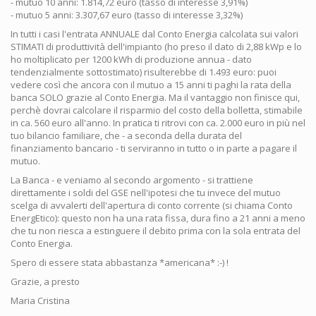
- mutuo 10 anni: 1.814,72 euro (tasso di interesse 3,91%)
- mutuo 5 anni: 3.307,67 euro (tasso di interesse 3,32%)
In tutti i casi l'entrata ANNUALE dal Conto Energia calcolata sui valori
STIMATI di produttività dell'impianto (ho preso il dato di 2,88 kWp e lo
ho moltiplicato per 1200 kWh di produzione annua - dato
tendenzialmente sottostimato) risulterebbe di 1.493 euro: puoi
vedere così che ancora con il mutuo a 15 anni ti paghi la rata della
banca SOLO grazie al Conto Energia. Ma il vantaggio non finisce qui,
perchè dovrai calcolare il risparmio del costo della bolletta, stimabile
in ca. 560 euro all'anno. In pratica ti ritrovi con ca. 2.000 euro in più nel
tuo bilancio familiare, che - a seconda della durata del
finanziamento bancario - ti serviranno in tutto o in parte a pagare il
mutuo.
La Banca - e veniamo al secondo argomento - si trattiene
direttamente i soldi del GSE nell'ipotesi che tu invece del mutuo
scelga di avvalerti dell'apertura di conto corrente (si chiama Conto
EnergEtico): questo non ha una rata fissa, dura fino a 21 anni a meno
che tu non riesca a estinguere il debito prima con la sola entrata del
Conto Energia.
Spero di essere stata abbastanza *americana* :-) !
Grazie, a presto
Maria Cristina