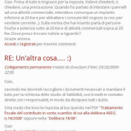
Ciao. Prima di tutto ti ringrazio per la risposta. Volevo chiederti, o
chiedere, una precisazione. Quando ho parlato di intestare i pannelli
ad una attività commerciale, intendevo comunque un impianto
inferiore ai 20 Kw e per abbattere i consumi del negozio (e non per
vendere corrente...). Sulla norma che hai inserito parla di persone
fisiche e potenze sotto ai 20 Kw e di attività commerciali sopra ai 20
Kw. Dove posso trovare notizie a riguardo?
Grazie ancora.
Accedi
o
registrati
per inserire commenti.
RE: Un'altra cosa.... :)
Collegamento permanente
Inviato da
GrauSam
il Mer, 03/25/2009 -
22:00
Ciao,
secondo me dovresti raccogliere i documenti necessari e mandare il
tutto per la richiesta dello studio di fattibilità, cosi ti metti in contatto
diretto con i responsabili, in modo da dissipare tutti i dubbi.
Cmq credo che trovi la risposta al tuo quesito nel PDF "
Trattamento
fiscale del contributo in conto scambio di cui alla delibera AEEG
n.74/2008
” oppure nella "
Delibera 74/08
".
Ciao