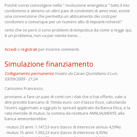
Poichè vorrei coinvolgere nella " rivoluzione energetica " tutto il mio
condominio e almeno un altro paio di condomini di amici miei, esiste
una convenzione che permetta un abbsamento dei costi per
condomini o comunque per un numero alto di impianti richiesti?
certo che se però ci sono problemi di tempistica da come si legge qui,
è un problema, non va per niente bene....
Accedi
o
registrati
per inserire commenti.
Simulazione finanziamento
Collegamento permanente
Inviato da
Cacao Quotidiano
il Lun,
03/09/2009 - 21:24
Carissimo Francesco,
proviamo a fare un paio di conti con i dati che ci hai offerto, vale a
dire prestito bancario di 15mila euro: con il tasso fisso, calcolando
l'eurirs aggiornato a oggi più lo spread applicato da Banca Etica, e la
rata mensile di mutuo, la somma da restituire ANNUALMENTE alla
banca ammonterebbe:
- mutuo 20 anni: 1.147,53 euro (tasso di interesse annuo 4,59%)
- mutuo 15 anni: 1.363,23 euro (tasso di interesse 4,35%)