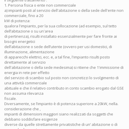
1. Persona fisica o ente non commerciale
a) impianti posti al servizio dell'abitazione o della sede dell'ente non
commerciale, fino a 20
kW di potenza:
qualora l'impianto, per la sua collocazione (ad esempio, sul tetto
dell’abitazione o su un'area
di pertinenza), risulti installato essenzialmente per fare fronte ai
bisogni energetici
dell’abitazione o sede dell’utente (ovvero per usi domestici, di
illuminazione, alimentazione
di apparecchi elettrici, ecc. e, a tal fine, l'impianto risulti posto
direttamente al servizio
dell'abitazione o della sede medesima) si ritiene che 1'immissione di
energia in rete per effetto
del servizio di scambio sul posto non concretizzi lo svolgimento di
una attività commerciale
abituale e che il relativo contributo in conto scambio erogato dal GSE
non assuma rilevanza
fiscale.
Diversamente, se l’impianto è di potenza superiore a 20kW, nella.
considerazione che ,
impianti di dimensioni maggiori siano realizzati da soggetti che
debbano soddisfare esigenze
diverse da quelle strettamente privatistiche di un’ abitazione o di