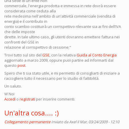
una sede di un ente non
commerciale, l'energia prodotta e immessa in rete dovrà essere
considerata come ceduta alla
rete medesima nell'ambito di un'attività commerciale (vendita di
energia) e il contributo in
conto scambio costituirà un corrispettivo rilevante sia ai fini dell’IVA
che delle imposte
dirette. In tale ultimo caso, gli utenti dovranno emettere fattura nei
confronti del GSE in
relazione al corrispettivo di cessione;"
Trovi tutto sul sito del
GSE
, con la relativa
Guida al Conto Energia
aggiornato a marzo 2009, oppure puoi partire ad informarti dal
questo
post
.
Spero che ti sia stato utile, e mi permetto di consigliarti di iniziare a
raccogliere tutto il necessario per lo studio di fattibilità.
Un saluto.
W Noi
Accedi
o
registrati
per inserire commenti.
Un'altra cosa.... :)
Collegamento permanente
Inviato da
Axel
il Mar, 03/24/2009 - 12:10