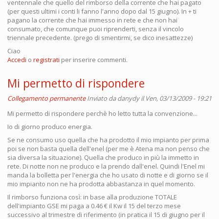
ventennale che quello del rimborso della corrente che hai pagato
(per questi ultimi i conti li fanno l'anno dopo dal 15 giugno). In + ti
pagano la corrente che hai immesso in rete e che non hai
consumato, che comunque puoi riprenderti, senza il vincolo
triennale precedente. (prego di smentirmi, se dico inesattezze)
Ciao
Accedi
o
registrati
per inserire commenti.
Mi permetto di rispondere
Collegamento permanente
Inviato da
danydy
il Ven, 03/13/2009 - 19:21
Mi permetto di rispondere perchè ho letto tutta la convenzione...
Io di giorno produco energia.
Se ne consumo uso quella che ha prodotto il mio impianto per prima
poi se non basta quella dell'enel (per me è Atena ma non penso che
sia diversa la situazione). Quella che produco in più la immetto in
rete. Di notte non ne produco e la prendo dall'enel. Quindi l'Enel mi
manda la bolletta per l'energia che ho usato di notte e di giorno se il
mio impianto non ne ha prodotta abbastanza in quel momento.
Il rimborso funziona così: in base alla produzione TOTALE
dell'impianto GSE mi paga a 0.46 € il Kw il 15 del terzo mese
successivo al trimestre di riferimento (in pratica il 15 di giugno per il