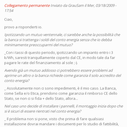
Collegamento permanente
Inviato da
GrauSam
il Mer, 03/18/2009 -
17:54
Ciao,
provo a risponderti io.
Ipotizzando un mutuo ventennale, ci sarebbe anche la possibilità che
la banca si trattenga i soldi del conto energia senza che io debba
minimamente preoccuparmi del mutuo?
_Con i tassi di questo periodo, ipotizzando un impianto entro i 3
k/Wh, saresti tranquillamente coperto dal CE, in modo tale da far
pagare le rate del finanziamento al sole ;-).
Avendo già un mutuo addosso ci potrebbero essere problemi ad
aprirne un altro o la banca richiede come garanzia il solo accredito del
conto energia?
_ Assolutamente non ci sono impedimenti, è il mio caso. La Banca,
come Sella e/o Etica, prendono come garanzia il rimborso CE dello
Stato, se non ci si fida + dello Stato, allora...
Nel caso uno decide di installare i pannelli, il montaggio inizia dopo che
si è sicuri di essere rientrati nel conto energia?
_ Il problema non si pone, visto che prima di fare qualsiasi
installazione dovrai mandare i documenti per lo studio di fattibilità,