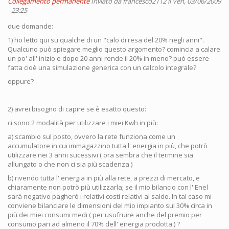
Collegamento permanente
Inviato da
francesco2112
il Ven, 03/06/2009
- 23:25
due domande:
1) ho letto qui su qualche di un "calo di resa del 20% negli anni".
Qualcuno può spiegare meglio questo argomento? comincia a calare
un po' all' inizio e dopo 20 anni rende il 20% in meno? può essere
fatta cioè una simulazione generica con un calcolo integrale?
oppure?
2) avrei bisogno di capire se è esatto questo:
ci sono 2 modalità per utilizzare i miei Kwh in più:
a) scambio sul posto, ovvero la rete funziona come un
accumulatore in cui immagazzino tutta l' energia in più, che potrò
utilizzare nei 3 anni sucessivi ( ora sembra che il termine sia
allungato o che non ci sia più scadenza )
b) rivendo tutta l' energia in più alla rete, a prezzi di mercato, e
chiaramente non potrò più utilizzarla; se il mio bilancio con l' Enel
sarà negativo pagherò i relativi costi relativi al saldo. In tal caso mi
conviene bilanciare le dimensioni del mio impianto sul 30% circa in
più dei miei consumi medi ( per usufruire anche del premio per
consumo pari ad almeno il 70% dell' energia prodotta ) ?