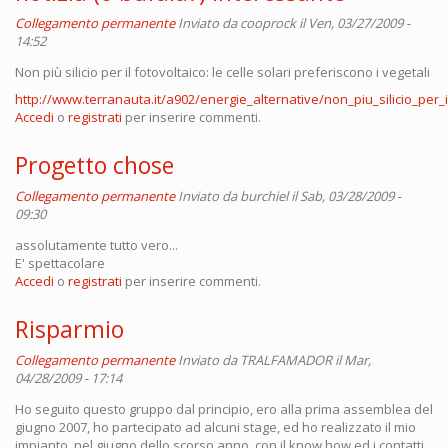
Collegamento permanente
Inviato da
cooprock
il Ven, 03/27/2009 -
14:52
Non più silicio per il fotovoltaico: le celle solari preferiscono i vegetali
http://www.terranauta.it/a902/energie_alternative/non_piu_silicio_per_il
Accedi
o
registrati
per inserire commenti.
Progetto chose
Collegamento permanente
Inviato da
burchiel
il Sab, 03/28/2009 -
09:30
assolutamente tutto vero...
E' spettacolare
Accedi
o
registrati
per inserire commenti.
Risparmio
Collegamento permanente
Inviato da
TRALFAMADOR
il Mar,
04/28/2009 - 17:14
Ho seguito questo gruppo dal principio, ero alla prima assemblea del
giugno 2007, ho partecipato ad alcuni stage, ed ho realizzato il mio
impianto, nel giugno dello scorso anno, con il know how ed i contatti