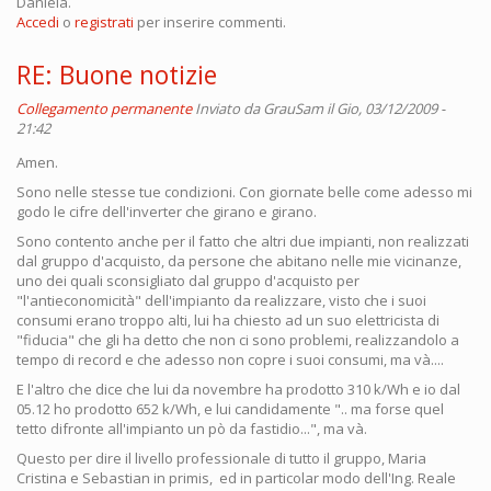
Daniela.
Accedi
o
registrati
per inserire commenti.
RE: Buone notizie
Collegamento permanente
Inviato da
GrauSam
il Gio, 03/12/2009 -
21:42
Amen.
Sono nelle stesse tue condizioni. Con giornate belle come adesso mi
godo le cifre dell'inverter che girano e girano.
Sono contento anche per il fatto che altri due impianti, non realizzati
dal gruppo d'acquisto, da persone che abitano nelle mie vicinanze,
uno dei quali sconsigliato dal gruppo d'acquisto per
"l'antieconomicità" dell'impianto da realizzare, visto che i suoi
consumi erano troppo alti, lui ha chiesto ad un suo elettricista di
"fiducia" che gli ha detto che non ci sono problemi, realizzandolo a
tempo di record e che adesso non copre i suoi consumi, ma và....
E l'altro che dice che lui da novembre ha prodotto 310 k/Wh e io dal
05.12 ho prodotto 652 k/Wh, e lui candidamente ".. ma forse quel
tetto difronte all'impianto un pò da fastidio...", ma và.
Questo per dire il livello professionale di tutto il gruppo, Maria
Cristina e Sebastian in primis, ed in particolar modo dell'Ing. Reale