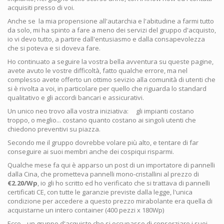
acquisiti presso di voi.
Anche se la mia propensione all'autarchia e l'abitudine a farmi tutto
da solo, mi ha spinto a fare a meno dei servizi del gruppo d'acquisto,
io vi devo tutto, a partire dall'entusiasmo e dalla consapevolezza
che si poteva e si doveva fare.
Ho continuato a seguire la vostra bella avventura su queste pagine,
avete avuto le vostre difficoltà, fatto qualche errore, ma nel
complesso avete offerto un ottimo sevizio alla comunità di utenti che
si è rivolta a voi, in particolare per quello che riguarda lo standard
qualitativo e gli accordi bancari e assicurativi.
Un unico neo trovo alla vostra iniziativa: gli impianti costano
troppo, o meglio... costano quanto costano ai singoli utenti che
chiedono preventivi su piazza.
Secondo me il gruppo dovrebbe volare più alto, e tentare di far
conseguire ai suoi membri anche dei cospiqui risparmi.
Qualche mese fa qui è apparso un post di un importatore di pannelli
dalla Cina, che prometteva pannelli mono-cristallini al prezzo di
€2.20/Wp
, io gli ho scritto ed ho verificato che si trattava di pannelli
certificati CE, con tutte le garanzie previste dalla legge, l'unica
condizione per accedere a questo prezzo mirabolante era quella di
acquistarne un intero container (400 pezzi x 180Wp)
Ecco... un gruppo d'acquisto che si occupasse di consorziare i suoi