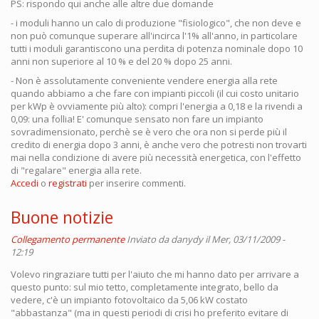
PS: rispondo qui anche alle altre due domande
- i moduli hanno un calo di produzione "fisiologico", che non deve e
non può comunque superare all'incirca l'1% all'anno, in particolare
tutti i moduli garantiscono una perdita di potenza nominale dopo 10
anni non superiore al 10 % e del 20 % dopo 25 anni.
- Non è assolutamente conveniente vendere energia alla rete
quando abbiamo a che fare con impianti piccoli (il cui costo unitario
per kWp è ovviamente più alto): compri l'energia a 0,18 e la rivendi a
0,09: una follia! E' comunque sensato non fare un impianto
sovradimensionato, perchè se è vero che ora non si perde più il
credito di energia dopo 3 anni, è anche vero che potresti non trovarti
mai nella condizione di avere più necessità energetica, con l'effetto
di "regalare" energia alla rete.
Accedi
o
registrati
per inserire commenti.
Buone notizie
Collegamento permanente
Inviato da
danydy
il Mer, 03/11/2009 -
12:19
Volevo ringraziare tutti per l'aiuto che mi hanno dato per arrivare a
questo punto: sul mio tetto, completamente integrato, bello da
vedere, c'è un impianto fotovoltaico da 5,06 kW costato
"abbastanza" (ma in questi periodi di crisi ho preferito evitare di