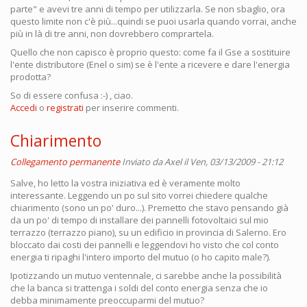
parte" e avevi tre anni di tempo per utilizzarla. Se non sbaglio, ora
questo limite non c'è più...quindi se puoi usarla quando vorrai, anche
più in là di tre anni, non dovrebbero comprartela.
Quello che non capisco è proprio questo: come fa il Gse a sostituire
l'ente distributore (Enel o sim) se è l'ente a ricevere e dare l'energia
prodotta?
So di essere confusa :-) , ciao.
Accedi
o
registrati
per inserire commenti.
Chiarimento
Collegamento permanente
Inviato da
Axel
il Ven, 03/13/2009 - 21:12
Salve, ho letto la vostra iniziativa ed è veramente molto
interessante. Leggendo un po sul sito vorrei chiedere qualche
chiarimento (sono un po' duro...). Premetto che stavo pensando già
da un po' di tempo di installare dei pannelli fotovoltaici sul mio
terrazzo (terrazzo piano), su un edificio in provincia di Salerno. Ero
bloccato dai costi dei pannelli e leggendovi ho visto che col conto
energia ti ripaghi l'intero importo del mutuo (o ho capito male?).
Ipotizzando un mutuo ventennale, ci sarebbe anche la possibilità
che la banca si trattenga i soldi del conto energia senza che io
debba minimamente preoccuparmi del mutuo?