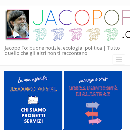
Salta
al
contenuto
principale
Jacopo Fo: buone notizie, ecologia, politica | Tutto
quello che gli altri non ti raccontano
Toggl
naviga