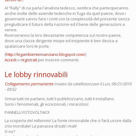
Al “Rally” di cui parla l'analista tedesco, sembra che parteciperanno
anche molte delle aziende tedesche in fuga da quel paese, dove i
governanti sanno fare i conti con la complessità del presente senza
pregiudicare il futuro della nazione ed il bene delle generazioni a
venire.
Riverseranno la loro devastante competenza sul nostro paese,
dove una classe dirigente miope ed insipiente è ben decisa a
spalancare loro le porte.
(
http://legambientemanciano.blogspot.com/
)
Accedi
o
registrati
per inserire commenti.
Le lobby rinnovabili
Collegamento permanente
Inviato da
catellosoccavo
il Lun, 06/21/2010
- 09:52
Ormai tutti ne parlano, tutti li pubblicizzano, tutti li installano.
Sono i fenomenali, gli eccezionali, i miracolosi:
PANNELLI FOTOVOLTAICI!
La scoperta del millennio! La fonte rinnovabile che ci farà uscire dalla
crisi mondiale! La panacea di tutti i mali!
O no?