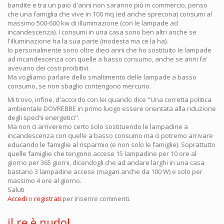
bandite e tra un paio d'anni non saranno più in commercio, penso
che una famiglia che vive in 100 mq (ed anche sprecona) consumi al
massimo 500-600 kw di illuminazione (con le lampade ad
incandescenza). I consumi in una casa sono ben altri anche se
l'illuminazione ha la sua parte (modesta ma ce la ha).
Io personalmente sono oltre dieci anni che ho sostituito le lampade
ad incandescenza con quelle a basso consumo, anche se anni fa'
avevano dei costi proibitivi.
Ma vogliamo parlare dello smaltimento delle lampade a basso
consumo, se non sbaglio contengono mercurio.
Mi trovo, infine, d'accordo con lei quando dice "Una corretta politica
ambientale DOVREBBE in primo luogo essere orientata alla riduzione
degli spechi energetici".
Ma non ci arriveremo certo solo sostituendo le lampadine a
incandescenza con quelle a basso consumo ma ci potremo arrivare
educando le famiglie al risparmio (e non solo le famiglie). Soprattutto
quelle famiglie che tengono accese 15 lampadine per 10 ore al
giorno per 365 giorni, dicendogli che ad andare larghi in una casa
bastano 3 lampadine accese (magari anche da 100 W) e solo per
massimo 4 ore al giorno.
Saluti
Accedi
o
registrati
per inserire commenti.
il re è nudo!