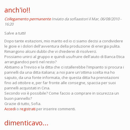
anch'io!!
Collegamento permanente
Inviato da
sofiaastori
il Mar, 06/08/2010 -
16:20
Salve a tutti!
Dopo tante esitazioni, mio marito ed io ci siamo decisi a condividere
le gioie e i dolori dell'avventura della produzione di energia pulita.
Rimangono alcuni dubbi che vi chiederei di risolverci.
Possiamo unirci al gruppo e quindi usufruire dell'aiuto di Banca Etica
arrangiandoci però nel resto?
Abitiamo a Treviso e la ditta che ci istallerebbe l'impianto si procura i
pannelli da una ditta italiana; a noi pare un'ottima scelta ma ho
saputo, da una fonte informata, che questa ditta ha prenotazioni
fino ad ottobre e, per far fronte alle consegne, spaccia per suoi
pannelli acquistati in Cina.
Secondo voi è possibile? Come faccio a comprare in sicurezza un
buon pannello?
Grazie di tutto, Sofia.
Accedi
o
registrati
per inserire commenti.
dimenticavo...