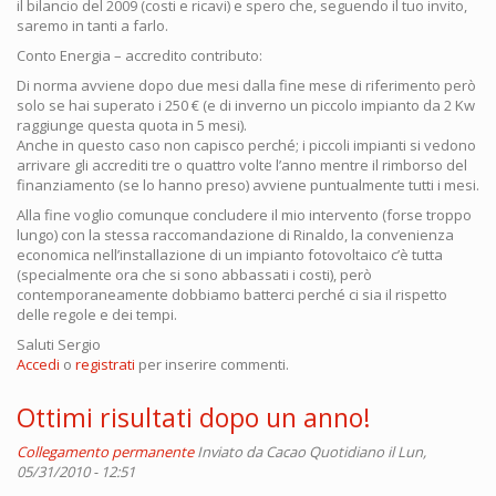
il bilancio del 2009 (costi e ricavi) e spero che, seguendo il tuo invito,
saremo in tanti a farlo.
Conto Energia – accredito contributo:
Di norma avviene dopo due mesi dalla fine mese di riferimento però
solo se hai superato i 250 € (e di inverno un piccolo impianto da 2 Kw
raggiunge questa quota in 5 mesi).
Anche in questo caso non capisco perché; i piccoli impianti si vedono
arrivare gli accrediti tre o quattro volte l’anno mentre il rimborso del
finanziamento (se lo hanno preso) avviene puntualmente tutti i mesi.
Alla fine voglio comunque concludere il mio intervento (forse troppo
lungo) con la stessa raccomandazione di Rinaldo, la convenienza
economica nell’installazione di un impianto fotovoltaico c’è tutta
(specialmente ora che si sono abbassati i costi), però
contemporaneamente dobbiamo batterci perché ci sia il rispetto
delle regole e dei tempi.
Saluti Sergio
Accedi
o
registrati
per inserire commenti.
Ottimi risultati dopo un anno!
Collegamento permanente
Inviato da
Cacao Quotidiano
il Lun,
05/31/2010 - 12:51