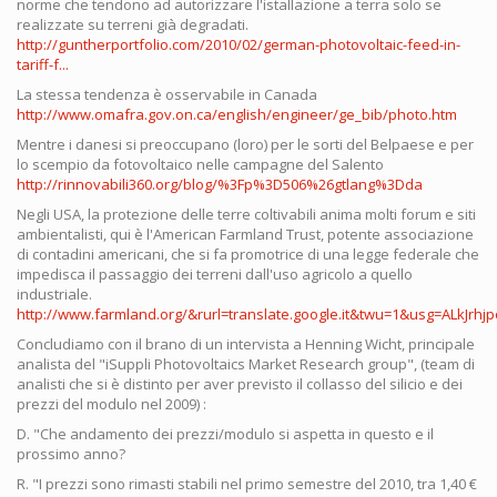
norme che tendono ad autorizzare l'istallazione a terra solo se
realizzate su terreni già degradati.
http://guntherportfolio.com/2010/02/german-photovoltaic-feed-in-
tariff-f...
La stessa tendenza è osservabile in Canada
http://www.omafra.gov.on.ca/english/engineer/ge_bib/photo.htm
Mentre i danesi si preoccupano (loro) per le sorti del Belpaese e per
lo scempio da fotovoltaico nelle campagne del Salento
http://rinnovabili360.org/blog/%3Fp%3D506%26gtlang%3Dda
Negli USA, la protezione delle terre coltivabili anima molti forum e siti
ambientalisti, qui è l'American Farmland Trust, potente associazione
di contadini americani, che si fa promotrice di una legge federale che
impedisca il passaggio dei terreni dall'uso agricolo a quello
industriale.
http://www.farmland.org/&rurl=translate.google.it&twu=1&usg=ALkJrhjpo
Concludiamo con il brano di un intervista a Henning Wicht, principale
analista del "iSuppli Photovoltaics Market Research group", (team di
analisti che si è distinto per aver previsto il collasso del silicio e dei
prezzi del modulo nel 2009) :
D. "Che andamento dei prezzi/modulo si aspetta in questo e il
prossimo anno?
R. "I prezzi sono rimasti stabili nel primo semestre del 2010, tra 1,40 €