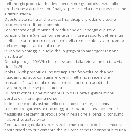
dell’energia prodotta, che deve percorrere grandi distanze dalla
produzione agli utilizzatori finali, si “perde” nella rete di trasmissione
e distribuzione.
Questo sistema ha anche avuto l'handicap di produrre elevate
concentrazioni di inquinamento.
La vicinanza degli impianti di produzione dell'energia ai punti di
consumo finale (utenza) consente un minore trasporto dell'energia
elettrica e una minore dispersione nella rete distributiva, riducendo
nel contempo i carichi sulla rete.
E’ uno dei vantaggi di quello che in gergo si chiama “generazione
distribuita”.
Quindi per ogni 10 kWh che preleviamo dalla rete viene buttato via
circa 1kWh.
Inoltre i kWh prodotti dal nostro impianto fotovoltaico che non
riusciamo ad auto consumare, che immettiamo in rete e che
consumerà qualcun altro, non sono immuni dalla perdite di
trasporto, anche se più contenute.
Quindi in conclusione minor prelievo dalla rete significa minori
perdite e minor inquinamento.
Infine, come qualsiasi modello di economia a rete, il sistema
"distribuito" garantisce una maggiore capacità di adattamento e
flessibilità dei centri di produzione in relazione ai centri di consumo
(fabbriche, abitazioni..).
Per quanto riguarda invece il vecchio meccanismo dello scambio sul
posto ribadisco nuovamente che gli utenti come te hanno subito una