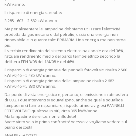
kWh/anno.
Il risparmio di energia sarebbe:
3.285 - 603 = 2.682 kWh/anno
Ma per alimentare le lampadine dobbiamo utilizzare l’elettricità
prodotta da gas metano o dal petrolio, ossia una energia non
rinnovabile e in quanto tale: PRIMARIA. Una energia che non torna
più.
Il vecchio rendimento del sistema elettrico nazionale era del 36%,
l’attuale rendimento medio del parco termoelettrico secondo la
delibera EEN 3/08 del 1/4/08 è del 46%.
Il risparmio di energia primaria dei pannelli fotovoltaici risulta 2.500
kWh/0,46 = 5.435 kWh/anno.
Il risparmio di energia primaria delle lampadine risulta 2.682
kWh/0,46 = 5.830 kWh/anno.
Dal punto di vista energetico e, pertanto, di emissione in atmosfera
di CO2, i due interventi si equivalgono, anche se quelle squallide
lampadine ci fanno risparmiare, rispetto ai meravigliosi PANNELLI
FOTOVOLTAICI qualcosa in più; circa 395 kWh/anno.
Ma lampadine derelitte: non vi illudete!
Avete vinto solo in primo confronto! Adesso vi vogliamo vedere sul
piano dei costi!
ANALISI dei COSTI