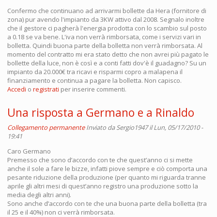
Confermo che continuano ad arrivarmi bollette da Hera (fornitore di
zona) pur avendo l'impianto da 3KW attivo dal 2008. Segnalo inoltre
che il gestore ci pagherà l'energia prodotta con lo scambio sul posto
a 0.18 se va bene. L'iva non verrà rimborsata, come i servizi vari in
bolletta. Quindi buona parte della bolletta non verrà rimborsata. Al
momento del contratto mi era stato detto che non avrei più pagato le
bollette della luce, non è così e a conti fatti dov'è il guadagno? Su un
impianto da 20.000€ tra ricavi e risparmi copro a malapena il
finanziamento e continua a pagare la bolletta. Non capisco.
Accedi
o
registrati
per inserire commenti.
Una risposta a Germano e a Rinaldo
Collegamento permanente
Inviato da
Sergio1947
il Lun, 05/17/2010 -
19:41
Caro Germano
Premesso che sono d’accordo con te che quest’anno ci si mette
anche il sole a fare le bizze, infatti piove sempre e ciò comporta una
pesante riduzione della produzione (per quanto mi riguarda tranne
aprile gli altri mesi di quest’anno registro una produzione sotto la
media degli altri anni).
Sono anche d’accordo con te che una buona parte della bolletta (tra
il 25 e il 40%) non ci verrà rimborsata.