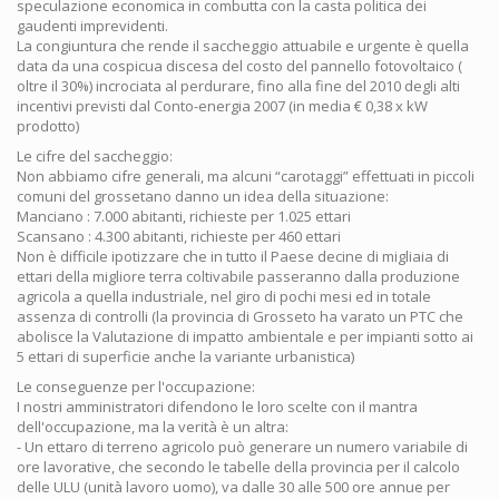
speculazione economica in combutta con la casta politica dei
gaudenti imprevidenti.
La congiuntura che rende il saccheggio attuabile e urgente è quella
data da una cospicua discesa del costo del pannello fotovoltaico (
oltre il 30%) incrociata al perdurare, fino alla fine del 2010 degli alti
incentivi previsti dal Conto-energia 2007 (in media € 0,38 x kW
prodotto)
Le cifre del saccheggio:
Non abbiamo cifre generali, ma alcuni “carotaggi” effettuati in piccoli
comuni del grossetano danno un idea della situazione:
Manciano : 7.000 abitanti, richieste per 1.025 ettari
Scansano : 4.300 abitanti, richieste per 460 ettari
Non è difficile ipotizzare che in tutto il Paese decine di migliaia di
ettari della migliore terra coltivabile passeranno dalla produzione
agricola a quella industriale, nel giro di pochi mesi ed in totale
assenza di controlli (la provincia di Grosseto ha varato un PTC che
abolisce la Valutazione di impatto ambientale e per impianti sotto ai
5 ettari di superficie anche la variante urbanistica)
Le conseguenze per l'occupazione:
I nostri amministratori difendono le loro scelte con il mantra
dell'occupazione, ma la verità è un altra:
- Un ettaro di terreno agricolo può generare un numero variabile di
ore lavorative, che secondo le tabelle della provincia per il calcolo
delle ULU (unità lavoro uomo), va dalle 30 alle 500 ore annue per