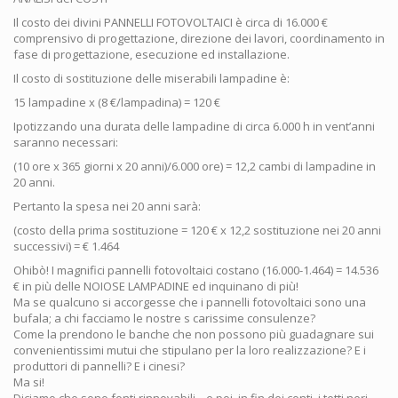
Il costo dei divini PANNELLI FOTOVOLTAICI è circa di 16.000 €
comprensivo di progettazione, direzione dei lavori, coordinamento in
fase di progettazione, esecuzione ed installazione.
Il costo di sostituzione delle miserabili lampadine è:
15 lampadine x (8 €/lampadina) = 120 €
Ipotizzando una durata delle lampadine di circa 6.000 h in vent’anni
saranno necessari:
(10 ore x 365 giorni x 20 anni)/6.000 ore) = 12,2 cambi di lampadine in
20 anni.
Pertanto la spesa nei 20 anni sarà:
(costo della prima sostituzione = 120 € x 12,2 sostituzione nei 20 anni
successivi) = € 1.464
Ohibò! I magnifici pannelli fotovoltaici costano (16.000-1.464) = 14.536
€ in più delle NOIOSE LAMPADINE ed inquinano di più!
Ma se qualcuno si accorgesse che i pannelli fotovoltaici sono una
bufala; a chi facciamo le nostre s carissime consulenze?
Come la prendono le banche che non possono più guadagnare sui
convenientissimi mutui che stipulano per la loro realizzazione? E i
produttori di pannelli? E i cinesi?
Ma si!
Diciamo che sono fonti rinnovabili ...e poi, in fin dei conti, i tetti neri