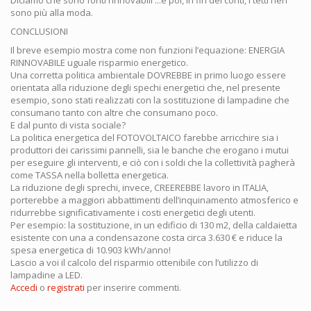
sono più alla moda.
CONCLUSIONI
Il breve esempio mostra come non funzioni l’equazione: ENERGIA
RINNOVABILE uguale risparmio energetico.
Una corretta politica ambientale DOVREBBE in primo luogo essere
orientata alla riduzione degli spechi energetici che, nel presente
esempio, sono stati realizzati con la sostituzione di lampadine che
consumano tanto con altre che consumano poco.
E dal punto di vista sociale?
La politica energetica del FOTOVOLTAICO farebbe arricchire sia i
produttori dei carissimi pannelli, sia le banche che erogano i mutui
per eseguire gli interventi, e ciò con i soldi che la collettività pagherà
come TASSA nella bolletta energetica.
La riduzione degli sprechi, invece, CREEREBBE lavoro in ITALIA,
porterebbe a maggiori abbattimenti dell’inquinamento atmosferico e
ridurrebbe significativamente i costi energetici degli utenti.
Per esempio: la sostituzione, in un edificio di 130 m2, della caldaietta
esistente con una a condensazone costa circa 3.630 € e riduce la
spesa energetica di 10.903 kWh/anno!
Lascio a voi il calcolo del risparmio ottenibile con l’utilizzo di
lampadine a LED.
Accedi
o
registrati
per inserire commenti.