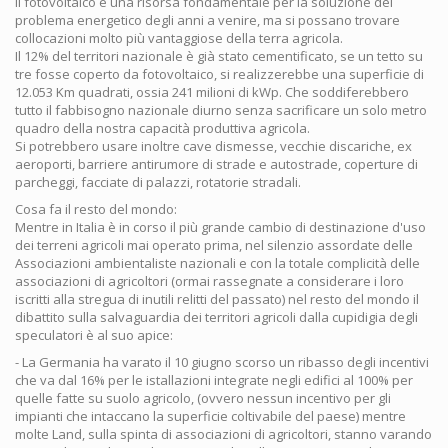
Il fotovoltaico è una risorsa fondamentale per la soluzione del
problema energetico degli anni a venire, ma si possano trovare
collocazioni molto più vantaggiose della terra agricola.
Il 12% del territori nazionale è già stato cementificato, se un tetto su
tre fosse coperto da fotovoltaico, si realizzerebbe una superficie di
12.053 Km quadrati, ossia 241 milioni di kWp. Che soddiferebbero
tutto il fabbisogno nazionale diurno senza sacrificare un solo metro
quadro della nostra capacità produttiva agricola.
Si potrebbero usare inoltre cave dismesse, vecchie discariche, ex
aeroporti, barriere antirumore di strade e autostrade, coperture di
parcheggi, facciate di palazzi, rotatorie stradali.
Cosa fa il resto del mondo:
Mentre in Italia è in corso il più grande cambio di destinazione d'uso
dei terreni agricoli mai operato prima, nel silenzio assordate delle
Associazioni ambientaliste nazionali e con la totale complicità delle
associazioni di agricoltori (ormai rassegnate a considerare i loro
iscritti alla stregua di inutili relitti del passato) nel resto del mondo il
dibattito sulla salvaguardia dei territori agricoli dalla cupidigia degli
speculatori è al suo apice:
- La Germania ha varato il 10 giugno scorso un ribasso degli incentivi
che va dal 16% per le istallazioni integrate negli edifici al 100% per
quelle fatte su suolo agricolo, (ovvero nessun incentivo per gli
impianti che intaccano la superficie coltivabile del paese) mentre
molte Land, sulla spinta di associazioni di agricoltori, stanno varando