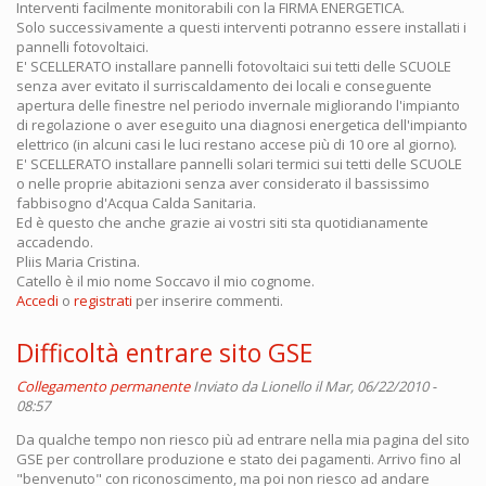
Interventi facilmente monitorabili con la FIRMA ENERGETICA.
Solo successivamente a questi interventi potranno essere installati i
pannelli fotovoltaici.
E' SCELLERATO installare pannelli fotovoltaici sui tetti delle SCUOLE
senza aver evitato il surriscaldamento dei locali e conseguente
apertura delle finestre nel periodo invernale migliorando l'impianto
di regolazione o aver eseguito una diagnosi energetica dell'impianto
elettrico (in alcuni casi le luci restano accese più di 10 ore al giorno).
E' SCELLERATO installare pannelli solari termici sui tetti delle SCUOLE
o nelle proprie abitazioni senza aver considerato il bassissimo
fabbisogno d'Acqua Calda Sanitaria.
Ed è questo che anche grazie ai vostri siti sta quotidianamente
accadendo.
Pliis Maria Cristina.
Catello è il mio nome Soccavo il mio cognome.
Accedi
o
registrati
per inserire commenti.
Difficoltà entrare sito GSE
Collegamento permanente
Inviato da
Lionello
il Mar, 06/22/2010 -
08:57
Da qualche tempo non riesco più ad entrare nella mia pagina del sito
GSE per controllare produzione e stato dei pagamenti. Arrivo fino al
"benvenuto" con riconoscimento, ma poi non riesco ad andare