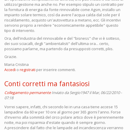
utilizzo/gestione ma anche no. Per esempio stipulo un contratto per
la fornitura di energia da fonte rinnovabile come Agsm, installo un
impianto solare termico, così da avere l'acqua calda dal sole per il
riscaldamento, acquisto un'autovettura a metano, ecc. Gli incentivi
servono proprio a rendere "economicamente appetibile" questo
tipo di intervento.
Ora, dell'industria del rinnovabile e del "bisness" che vi è sotteso,
dei suoi sciacalli, degli "ambientalisti" dell'ultima ora... certo,
possiamo parlarne, ma partendo da presupposti corretti, pliis.
Grazie.
Maria Cristina
Accedi
o
registrati
per inserire commenti.
Conti corretti ma fantasiosi
Collegamento permanente
Inviato da
Sergio1947
il Mar, 06/22/2010 -
07:18
Vorrei sapere, infatti, chi secondo lei in una casa tiene accese 15
lampadine da 60 w per 10 ore al giorno per 365 giorni l'anno. Forse
d'inverno alla sommità del circo polare artico dove è perennemente
notte, ma poi risparmia d'estate quando è sempre giorno.
A prescindere dal fatto che le lampade ad incandescenza verranno