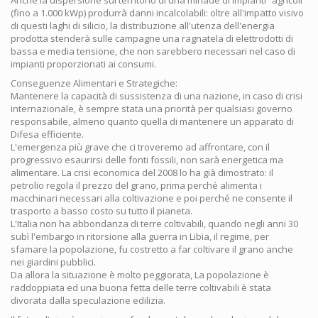
(fino a 1.000 kWp) produrrà danni incalcolabili: oltre all'impatto visivo
di questi laghi di silicio, la distribuzione all'utenza dell'energia
prodotta stenderà sulle campagne una ragnatela di elettrodotti di
bassa e media tensione, che non sarebbero necessari nel caso di
impianti proporzionati ai consumi.
Conseguenze Alimentari e Strategiche:
Mantenere la capacità di sussistenza di una nazione, in caso di crisi
internazionale, è sempre stata una priorità per qualsiasi governo
responsabile, almeno quanto quella di mantenere un apparato di
Difesa efficiente.
L'emergenza più grave che ci troveremo ad affrontare, con il
progressivo esaurirsi delle fonti fossili, non sarà energetica ma
alimentare. La crisi economica del 2008 lo ha già dimostrato: il
petrolio regola il prezzo del grano, prima perché alimenta i
macchinari necessari alla coltivazione e poi perché ne consente il
trasporto a basso costo su tutto il pianeta.
L'Italia non ha abbondanza di terre coltivabili, quando negli anni 30
subì l'embargo in ritorsione alla guerra in Libia, il regime, per
sfamare la popolazione, fu costretto a far coltivare il grano anche
nei giardini pubblici.
Da allora la situazione è molto peggiorata, La popolazione è
raddoppiata ed una buona fetta delle terre coltivabili è stata
divorata dalla speculazione edilizia.