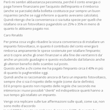
Però mi sembri abbastanza pessimista, perché il conto energia ci
paga l’onere finanziario per l’acquisto dell’impianto e il rimborso
(anche se parziale) della bolletta costituisce pur sempre un buon
risparmio (anche se oggi inferiore a quanto avevamo calcolato).
Quindi ritengo che la convenienza ci sia tutta specie per quelli che
istallano ora un fotovoltaico pagandolo un 25% o 35% in meno di
quanto lo abbiamo pagato noi.
Caro Rinaldo
Per prima cosa voglio ribadire la sicura convenienza di installare un
impianto fotovoltaico, in quanto il contributo del conto energia ti
rimborsa ampiamente le spese sostenute per istallare l’impianto;
anzi ti copre anche gli oneri finanziari e alla fine dei vent’anni ti da’
anche un piccolo guadagno e questo escludendo dal bilancio anche
gli ulteriori benefici dello scambio sul posto.
Questo anche a chi come me ha pagato l’impianto circa il 40% in più
di quanto lo pagherebbe oggi.
Quindi anche io raccomando ancora di farsi un impianto fotovoltaico,
sempre che ci sia il rispetto delle regole (come da te definito).
Ed è proprio questo non rispetto delle regole che secondo me
intimorisce i nuovi possibili “clienti” ed indispettisce quanti hanno a
suo tempo già istallato un impianto.
Vengo ora replicare sulle tue affermazioni sulle quali, come sai, non
sono molto d’accordo