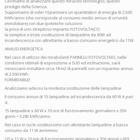
Cerchiamo di analizzare questo miracolo tecnologico, questo
prodigio della Scienza.
Supponiamo di voler risparmiare un quantitativo di energia di 2.500
kWh/anno (che corrisponde al consumo medio annuo di un’unità
immobiliare) con due ipotetiche soluzioni:
la posa di uno strepitoso impianto FOTOVOLTAICO;
la semplice e triste sostituzione di lampadine da 60W ad
incandescenza con altrettante a basso consumo energetico da 11W.
ANALISI ENERGETICA
Nel caso di utilizzo dei mirabolanti PANNELLI FOTOVOLTAICI, nelle
condizioni ottimali di esposizione a SUD ed inclinazione, sarà
necessario installare circa 18 m2 di pannelli con un risparmio annuo
di 2.500 kWh.
FORMIDABILE!
Analizziamo adesso la modesta sostituzione delle lampadine.
Il consumo annuo di 15 lampadine ad incandescenza da 60 W è pari
a:
15 lampadine x 60 W x 10 ore di funzionamento giornaliero x 356
giorni = 3.285 kWh/anno.
Nel caso in cui le sostituissimo con altrettante lampadine a basso
consumo da 11 W avremmo:
(15 x 11 W x 10 ore di funzionamento giornaliero x 356 giorni) = 603