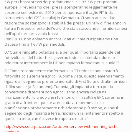
/ W per i bassi prezzi dei prodotti cinesi e 1,9 € / W per i prodotti
europei. Prevediamo che i prezzi scenderanno leggermente nel
secondo semestre del 2010, per compensare il taglio FIT (ndt. Il
corrispettivo del GSE in Italia) in Germania. Ci sono ancora due
ragioni che sostengono la stabilità dei prezzi: un rally di fine anno in
Italia e l'indebolimento dell'euro che sta ostacolando i fornitori cinesi
nell'applicare prezzi più bassi.
Per il 2011, non abbiamo ancora i dati ASP ma ci aspettiamo una
discesa fino a 1 € / W per i moduli.
D."Qual è l'impatto potenziale, e per quali importanti aziende del
fotovoltaico, del fatto che il governo tedesco intenda ridurre o
addirittura interrompere la FIT per impianti fotovoltaici al suolo?"
R."Come recentemente confermato, la FIT tedesco non sosterrà il
fotovoltaico su terreni agricoli. A prima vista, questo emendamento
riguarda il segmento preferito mercato di First Solar e di altri fornitori
di film sottile (a-Si, tandem). Tuttavia, gli impianti a terra per la
conversione di terreni non agricoli sono ancora inclusi nel
finanziamento. Io credo che i fornitori di film sottili e EPC saranno in
grado di affrontare queste aree, tuttavia i permessi e la
pianificazione probabilmente richiederanno più tempo, quindi il
segmento degli impianti a terra, rischia un rallentamento rispetto a
quello su tetto, che è invece in rapida crescita."
http://www.solarplaza.com/article/interview-with-henning-wicht-
senior-di...