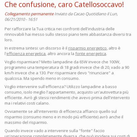
Che confusione, caro Catellosoccavo!
Collegamento permanente
Inviato da
Cacao Quotidiano
il Lun,
06/21/2010 - 16:51
Per rafforzare la Tua critica nei confronti dell'industria delle
rinnovabili hai messo sullo stesso piano temi abbastanza diversi tra
loro.
In estrema sintesi: un discorso è il
risparmio energetico
, altro è
l'
efficienza energetica
, altro ancora la
fonte energetica
.
Voglio risparmiare? Metto lampadine da 65W invece che 100W,
programmo una temperatura di 18 gradi invece che di 20, vado a 90
km/h invece che a 130. Per risparmiare devo "rinunciare" a
qualcosa. Ma spendo meno in consumo.
Voglio intervenire sull'efficienza? Utilizzo lampadine a basso
consumo, isolo meglio l'appartamento, acquisto un'autovettura più
efficiente. Avrò gli stessi rendimenti che avevo prima dell'intervento
ma i relativi costi calano.
Ovviamente se all'intervento di efficienza affianco quello sul
risparmio (consumo meno e in modo più efficiente) avrò anche il
massimo del risparmio.
Quando invece vado a intervenire sulla "fonte" faccio
un'operazione completamente diversa, che può incidere sui costi di