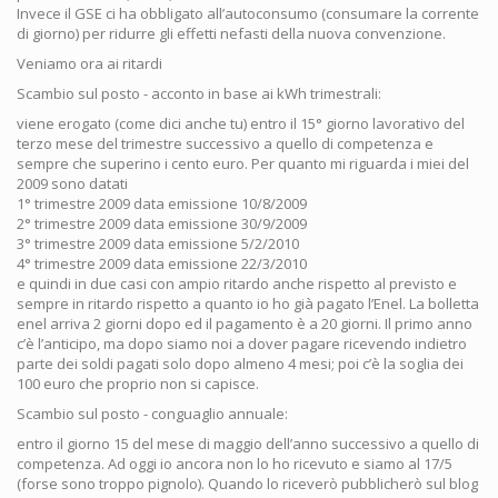
Invece il GSE ci ha obbligato all’autoconsumo (consumare la corrente
di giorno) per ridurre gli effetti nefasti della nuova convenzione.
Veniamo ora ai ritardi
Scambio sul posto - acconto in base ai kWh trimestrali:
viene erogato (come dici anche tu) entro il 15° giorno lavorativo del
terzo mese del trimestre successivo a quello di competenza e
sempre che superino i cento euro. Per quanto mi riguarda i miei del
2009 sono datati
1° trimestre 2009 data emissione 10/8/2009
2° trimestre 2009 data emissione 30/9/2009
3° trimestre 2009 data emissione 5/2/2010
4° trimestre 2009 data emissione 22/3/2010
e quindi in due casi con ampio ritardo anche rispetto al previsto e
sempre in ritardo rispetto a quanto io ho già pagato l’Enel. La bolletta
enel arriva 2 giorni dopo ed il pagamento è a 20 giorni. Il primo anno
c’è l’anticipo, ma dopo siamo noi a dover pagare ricevendo indietro
parte dei soldi pagati solo dopo almeno 4 mesi; poi c’è la soglia dei
100 euro che proprio non si capisce.
Scambio sul posto - conguaglio annuale:
entro il giorno 15 del mese di maggio dell’anno successivo a quello di
competenza. Ad oggi io ancora non lo ho ricevuto e siamo al 17/5
(forse sono troppo pignolo). Quando lo riceverò pubblicherò sul blog