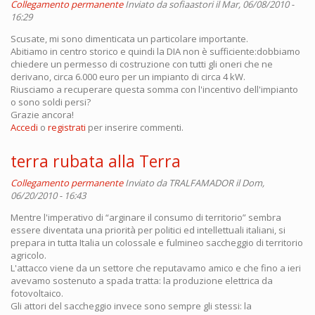
Collegamento permanente
Inviato da
sofiaastori
il Mar, 06/08/2010 -
16:29
Scusate, mi sono dimenticata un particolare importante.
Abitiamo in centro storico e quindi la DIA non è sufficiente:dobbiamo
chiedere un permesso di costruzione con tutti gli oneri che ne
derivano, circa 6.000 euro per un impianto di circa 4 kW.
Riusciamo a recuperare questa somma con l'incentivo dell'impianto
o sono soldi persi?
Grazie ancora!
Accedi
o
registrati
per inserire commenti.
terra rubata alla Terra
Collegamento permanente
Inviato da
TRALFAMADOR
il Dom,
06/20/2010 - 16:43
Mentre l'imperativo di “arginare il consumo di territorio” sembra
essere diventata una priorità per politici ed intellettuali italiani, si
prepara in tutta Italia un colossale e fulmineo saccheggio di territorio
agricolo.
L'attacco viene da un settore che reputavamo amico e che fino a ieri
avevamo sostenuto a spada tratta: la produzione elettrica da
fotovoltaico.
Gli attori del saccheggio invece sono sempre gli stessi: la