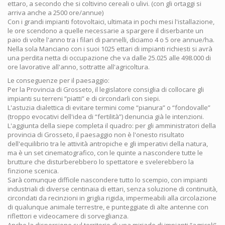
ettaro, a secondo che si coltivino cereali o ulivi. (con gli ortaggi si
arriva anche a 2500 ore/annue)
Con i grandi impianti fotovoltaici, ultimata in pochi mesi l'istallazione,
le ore scendono a quelle necessarie a spargere il diserbante un
paio di volte l'anno tra i filari di pannelli, diciamo 4 o 5 ore annue/ha.
Nella sola Manciano con i suoi 1025 ettari di impianti richiesti si avrà
una perdita netta di occupazione che va dalle 25.025 alle 498.000 di
ore lavorative all'anno, sottratte all'agricoltura.
Le conseguenze per il paesaggio:
Per la Provincia di Grosseto, il legislatore consiglia di collocare gli
impianti su terreni “piatti” e di circondarli con siepi.
L'astuzia dialettica di evitare termini come “pianura” o “fondovalle”
(troppo evocativi dell'idea di “fertilità”) denuncia già le intenzioni.
L'aggiunta della siepe completa il quadro: per gli amministratori della
provincia di Grosseto, il paesaggio non è l'onesto risultato
dell'equilibrio tra le attività antropiche e gli imperativi della natura,
ma è un set cinematografico, con le quinte a nascondere tutte le
brutture che disturberebbero lo spettatore e svelerebbero la
finzione scenica.
Sarà comunque difficile nascondere tutto lo scempio, con impianti
industriali di diverse centinaia di ettari, senza soluzione di continuità,
circondati da recinzioni in griglia rigida, impermeabili alla circolazione
di qualunque animale terrestre, e punteggiate di alte antenne con
riflettori e videocamere di sorveglianza.
Anche la dispersione sul territorio di una miriade di impianti “agricoli”