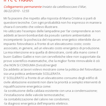
Collegamento permanente
Inviato da
catellosoccavo
il Mar,
06/22/2010 - 12:55
Mi fa piacere che rispetto alla risposta di Maria Cristina si parli di
questioni tecniche. Con ogni probabilità non ho espresso in maniera
chiara il concetto che volevo illustrare.
Ho utilizzato l'esempio delle lampadine per far comprendere ai non
addetti ai lavori-bombardati da pseudo santoni ambientalisti
incompetenti- la pochezza del risparmio energetico ottenibile da un
impianto fotovoltaico a fronte di un elevatissimo costo; costo
associato, in genere, ad un elevato costo energetico di produzione.
La mia intenzione era quella di dimostrare, conti alla mano come il
buon Galileo Galilei e non con cervellotiche idee non supportate da
prove scientifico-matematiche, che la miglior fonte rinnovabile è ciò
che NON SI CONSUMA (SvissEnergie)!
Da addetto ai lavori volevo mostrare come la politica del fotovoltaico
sia una politica ambientale SCELLERATA.
E' SCELLERATO a fronte di un elevatissimo consumo degli edifici di
civile abitazione esistenti non dare la priorità a semplici interventi di
riqualificazione energetica come:
-la sostituzione della caldaia esistente con una a condensazione;
-l'installazione delle valvole termostatiche;
-la contabilizzazione del calore nei condomini;
-la diagnosi energetica dell'impianto elettrico.