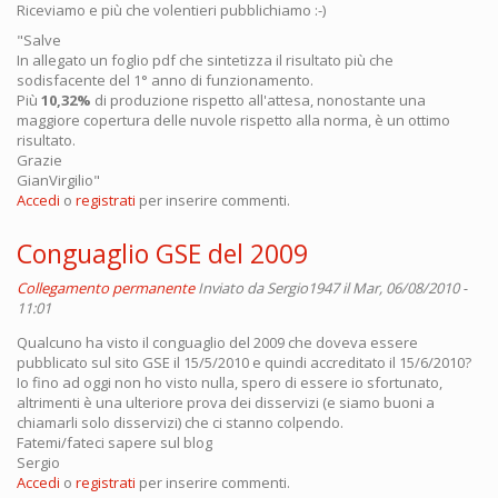
Riceviamo e più che volentieri pubblichiamo :-)
"Salve
In allegato un foglio pdf che sintetizza il risultato più che
sodisfacente del 1° anno di funzionamento.
Più
10,32%
di produzione rispetto all'attesa, nonostante una
maggiore copertura delle nuvole rispetto alla norma, è un ottimo
risultato.
Grazie
GianVirgilio"
Accedi
o
registrati
per inserire commenti.
Conguaglio GSE del 2009
Collegamento permanente
Inviato da
Sergio1947
il Mar, 06/08/2010 -
11:01
Qualcuno ha visto il conguaglio del 2009 che doveva essere
pubblicato sul sito GSE il 15/5/2010 e quindi accreditato il 15/6/2010?
Io fino ad oggi non ho visto nulla, spero di essere io sfortunato,
altrimenti è una ulteriore prova dei disservizi (e siamo buoni a
chiamarli solo disservizi) che ci stanno colpendo.
Fatemi/fateci sapere sul blog
Sergio
Accedi
o
registrati
per inserire commenti.