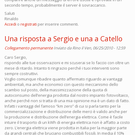
secondo tempo, probabilmente il server è sovraccarico.
Saluti
Rinaldo
Accedi
o
registrati
per inserire commenti.
Una risposta a Sergio e una a Catello
Collegamento permanente
Inviato da
Rino
il Ven, 06/25/2010 - 12:59
Caro Sergio,
rispondo alle tue osservazioni e mi scuserai se lo faccio con oltre un
mese di ritardo. Intanto ti ringrazio perché i tuoi interventi sono
sempre costruttivi.
Voglio comunque ribadire quanto affermato riguardo ai vantaggi
ambientali, ma anche economici con questo meccanismo dello
scambio sul posto, della massimizzazione della quota di
autoconsumo dell’energia prodotta dal nostro impianto fotovoltaico,
anche perché non si tratta di una mia opinione ma è un dato di fatto.
Infatti i vantaggi del famoso “km zero” di cui si parla tanto per la
commercializzazione e distribuzione delle merci è valido anche per
la produzione e distribuzione dell’energia elettrica. Come è facile
intuire il trasporto di un kWh di energia elettrica non è affatto a costo
zero. L’energia elettrica viene prodotta in Italia per la maggior parte
da grandi centrali che bruciano combustibili fossili. In media il 10%