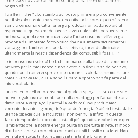
Io nel 2009 ho avuto un rimborso di appena il 60% di quanto ho
pagato all’Enel
Tu affermi che “…Lo scambio sul posto prima era più conveniente
per il singolo utente, ma veniva incentivato lo spreco perché si era
spinti a consumare tutta l'energia prodotta non badando più al
risparmio. In questo modo invece l’eventuale saldo positivo viene
rimborsato, inoltre viene incentivato l’autoconsumo dell’energia
prodotta dall’impianto fotovoltaico che ne aumenta sicuramente i
vantaggi per l’ambiente e per la collettività, facendo diminuire
ulteriormente la nostra dipendenza dai combustibili fossili….”
Io (e penso non solo io) ho fatto l’impianto sulla base del consumo
previsto per la mia utenza e non avere alla fine un saldo positivo,
quindi non chiamerei spreco l’intenzione di volerla consumare, anzi
come “Genovese” , quale sono, la parola spreco non fa parte del
mio vocabolario.
L’incremento dell’autoconsumo al quale ci spinge il GSE con le sue
nuove regole non aumenta per nulla i vantaggi per l’ambiente anzi li
diminuisce e vi spiego il perché la vedo così; noi produciamo
corrente durante il giorno, cioè quando l’energia è più richiesta dalle
utenze (specie quelle industriali), non per nulla infatti in questa
fascia temporale la corrente costa di più, quindi sarebbe bene (per
l’ambiente) che la nostra energia pulita finisse tutta in rete, in modo
di ridurre l’energia prodotta con combustibili fossili o nucleari. Non
per nulla è stata, tanto, reclamizzata la tariffa bi-oraria