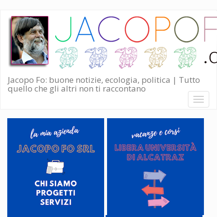
Salta
al
contenuto
principale
Jacopo Fo: buone notizie, ecologia, politica | Tutto
quello che gli altri non ti raccontano
Toggl
naviga