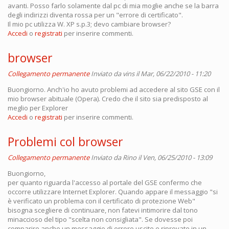
avanti. Posso farlo solamente dal pc di mia moglie anche se la barra
degli indirizzi diventa rossa per un "errore di certificato".
Il mio pc utilizza W. XP s.p.3; devo cambiare browser?
Accedi
o
registrati
per inserire commenti.
browser
Collegamento permanente
Inviato da
vins
il Mar, 06/22/2010 - 11:20
Buongiorno. Anch'io ho avuto problemi ad accedere al sito GSE con il
mio browser abituale (Opera). Credo che il sito sia predisposto al
meglio per Explorer
Accedi
o
registrati
per inserire commenti.
Problemi col browser
Collegamento permanente
Inviato da
Rino
il Ven, 06/25/2010 - 13:09
Buongiorno,
per quanto riguarda l'accesso al portale del GSE confermo che
occorre utilizzare Internet Explorer. Quando appare il messaggio "si
è verificato un problema con il certificato di protezione Web"
bisogna scegliere di continuare, non fatevi intimorire dal tono
minaccioso del tipo "scelta non consigliata". Se dovesse poi
comparire anche un messaggio di errore uscite e riprovate in un