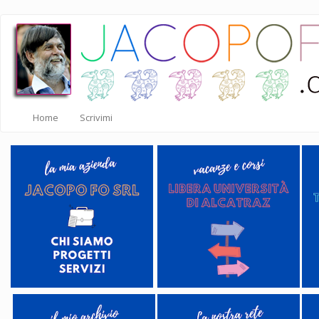
Salta
al
contenuto
principale
Home
Scrivimi