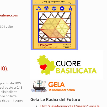
baleno.com
5304 volte
iù).
impianto da 3KW
sul posto a 0.18
ella bolletta
 le bollette
Gela Le Radici del Futuro
 e risparmi copro
Il film “Gela-Normandia.Il Viaggio” vince la