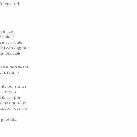
clienti” ed
a veniva
o più al
e incentivato
e i vantaggi per
ombustibili
enza e non avere
, anzi come
ta per nulla i
o corrente
li), non per
l’ambiente) che
tibili fossili o
li effetti