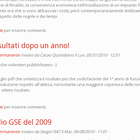
 di Rinaldo, la convenienza economica nell’installazione di un impianto fo
ente ora che si sono abbassati i costi), però contemporaneamente dobbiam
rispetto delle regole e dei tempi.
ti
per inserire commenti.
sultati dopo un anno!
permanente
Inviato da
Cacao Quotidiano
il Lun, 05/31/2010 - 12:51
che volentieri pubblichiamo :-)
oglio pdf che sintetizza il risultato più che sodisfacente del 1° anno di fun
roduzione rispetto all'attesa, nonostante una maggiore copertura delle nu
 ottimo risultato.
ti
per inserire commenti.
io GSE del 2009
permanente
Inviato da
Sergio1947
il Mar, 06/08/2010 - 11:01