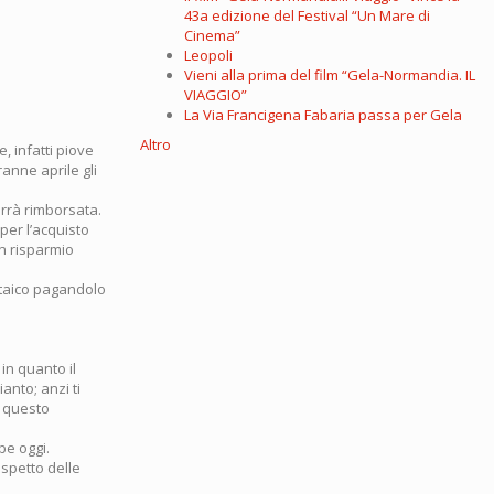
43a edizione del Festival “Un Mare di
Cinema”
Leopoli
Vieni alla prima del film “Gela-Normandia. IL
VIAGGIO”
La Via Francigena Fabaria passa per Gela
Altro
, infatti piove
anne aprile gli
errà rimborsata.
per l’acquisto
on risparmio
oltaico pagandolo
in quanto il
anto; anzi ti
e questo
be oggi.
ispetto delle