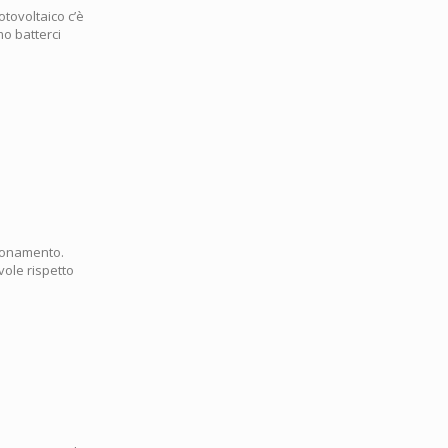
tovoltaico c’è
o batterci
zionamento.
vole rispetto