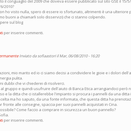
o il conguaglio del 2009 che doveva essere pubblicato sul sito GSE il 15/5
5/6/2010?
non ho visto nulla, spero di essere io sfortunato, altrimenti è una ulteriore 
amo buoni a chiamarli solo disservizi) che ci stanno colpendo.
apere sul blog
ti
per inserire commenti.
permanente
Inviato da
sofiaastori
il Mar, 06/08/2010 - 16:20
zioni, mio marito ed io ci siamo decisi a condividere le gioie e i dolori dell
ergia pulita.
 dubbi che vi chiederei di risolverci.
al gruppo e quindi usufruire dell'aiuto di Banca Etica arrangiandoci però n
o e la ditta che ci istallerebbe l'impianto si procura i pannelli da una ditta 
scelta ma ho saputo, da una fonte informata, che questa ditta ha prenotaz
ar fronte alle consegne, spaccia per suoi pannelli acquistati in Cina.
ossibile? Come faccio a comprare in sicurezza un buon pannello?
Sofia.
ti
per inserire commenti.