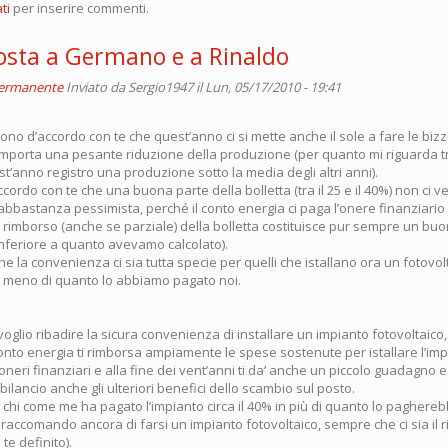
ti
per inserire commenti.
osta a Germano e a Rinaldo
permanente
Inviato da
Sergio1947
il Lun, 05/17/2010 - 19:41
o d’accordo con te che quest’anno ci si mette anche il sole a fare le bizze
mporta una pesante riduzione della produzione (per quanto mi riguarda tr
est’anno registro una produzione sotto la media degli altri anni).
ordo con te che una buona parte della bolletta (tra il 25 e il 40%) non ci v
bbastanza pessimista, perché il conto energia ci paga l’onere finanziario 
il rimborso (anche se parziale) della bolletta costituisce pur sempre un bu
inferiore a quanto avevamo calcolato).
he la convenienza ci sia tutta specie per quelli che istallano ora un fotov
 meno di quanto lo abbiamo pagato noi.
oglio ribadire la sicura convenienza di installare un impianto fotovoltaico, 
onto energia ti rimborsa ampiamente le spese sostenute per istallare l’impi
oneri finanziari e alla fine dei vent’anni ti da’ anche un piccolo guadagno 
ilancio anche gli ulteriori benefici dello scambio sul posto.
chi come me ha pagato l’impianto circa il 40% in più di quanto lo paghereb
raccomando ancora di farsi un impianto fotovoltaico, sempre che ci sia il r
te definito).