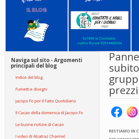
Pannel
Naviga sul sito - Argomenti
subito
principali del blog
gruppo
Indice del blog
prezzi
Fumetti e disegni
Jacopo Fo per il Fatto Quotidiano
Il Cacao della domenica di Jacopo Fo
Le buone notizie di Cacao
RESTIAMO IN 
I video di Alcatraz Channel