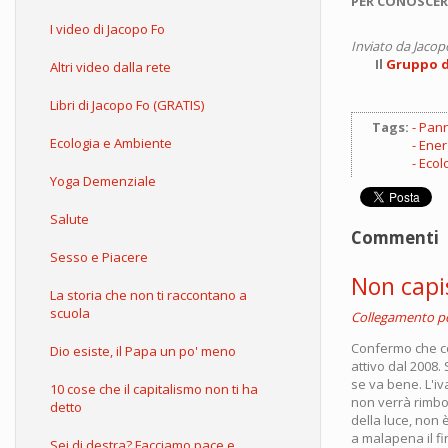
PER CONOSCER
I video di Jacopo Fo
Inviato da
Jacop
Il
Gruppo d'
Altri video dalla rete
Libri di Jacopo Fo (GRATIS)
Tags:
Panne
Ecologia e Ambiente
Ener
Ecol
Yoga Demenziale
Salute
Commenti
Sesso e Piacere
Non capis
La storia che non ti raccontano a
scuola
Collegamento 
Confermo che co
Dio esiste, il Papa un po' meno
attivo dal 2008.
se va bene. L'iv
10 cose che il capitalismo non ti ha
non verrà rimbor
detto
della luce, non 
a malapena il f
Sei di destra? Facciamo pace e