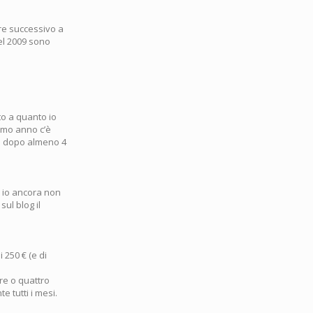
tre successivo a
el 2009 sono
to a quanto io
rimo anno c’è
lo dopo almeno 4
i io ancora non
ul blog il
 250 € (e di
tre o quattro
 tutti i mesi.