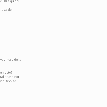
/2010 e quindi
prova dei
'avventura della
el resto?
italiana; a noi
ioni fino ad