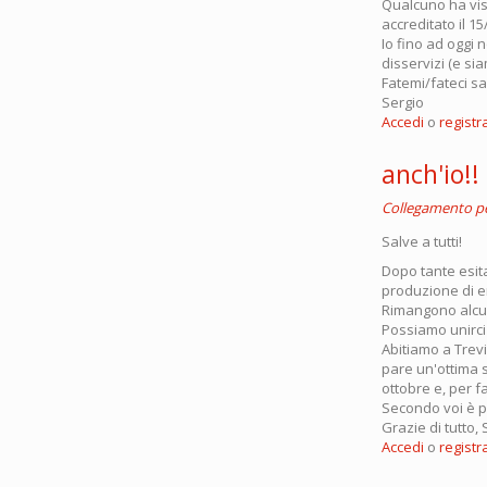
Qualcuno ha vist
accreditato il 1
Io fino ad oggi 
disservizi (e si
Fatemi/fateci s
Sergio
Accedi
o
registra
anch'io!!
Collegamento 
Salve a tutti!
Dopo tante esita
produzione di en
Rimangono alcuni
Possiamo unirci 
Abitiamo a Trevis
pare un'ottima 
ottobre e, per f
Secondo voi è p
Grazie di tutto, 
Accedi
o
registra