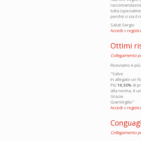
raccomandazione
tutta (specialm
perché ci sia il 
Saluti Sergio
Accedi
o
registra
Ottimi ri
Collegamento 
Riceviamo e più 
"Salve
In allegato un f
Più
10,32%
di p
alla norma, è un
Grazie
GianVirgilio"
Accedi
o
registra
Conguagl
Collegamento 