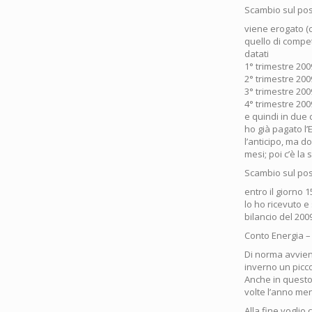
Scambio sul post
viene erogato (c
quello di compe
datati
1° trimestre 20
2° trimestre 20
3° trimestre 20
4° trimestre 20
e quindi in due 
ho già pagato l’
l’anticipo, ma 
mesi; poi c’è la
Scambio sul pos
entro il giorno
lo ho ricevuto e
bilancio del 2009
Conto Energia – 
Di norma avviene
inverno un picc
Anche in questo 
volte l’anno men
Alla fine voglio