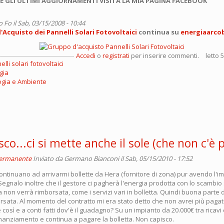
E GLI ULTIMI AGGIORNAMENTI VISITA LA MIA PAGINA FACEBOOK
o Fo
il Sab, 03/15/2008 - 10:44
Acquisto dei Pannelli Solari Fotovoltaici
continua su
energiaarco
Accedi
o
registrati
per inserire commenti.
letto 
lli solari fotovoltaici
gia
ogia e Ambiente
co...ci si mette anche il sole (che non c'è p
permanente
Inviato da
Germano Bianconi
il Sab, 05/15/2010 - 17:52
ntinuano ad arrivarmi bollette da Hera (fornitore di zona) pur avendo l'
 Segnalo inoltre che il gestore ci pagherà l'energia prodotta con lo scambio 
a non verrà rimborsata, come i servizi vari in bolletta. Quindi buona parte d
sata. Al momento del contratto mi era stato detto che non avrei più pagato
è così e a conti fatti dov'è il guadagno? Su un impianto da 20.000€ tra ricavi
inanziamento e continua a pagare la bolletta. Non capisco.