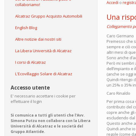
Accedi
o
registra
collaboriamo!
Una risp
Alcatraz Gruppo Acquisto Automobili
Collegamento 
English Blog
Caro Germano
Altre notizie dai nostri siti
Premesso che son
sempre e ciò co
La Libera Università di Alcatraz
altri mesi di qu
Sono anche d’acc
I corsi di Alcatraz
Però mi sembri a
dell’impianto e 
L'Ecovillaggio Solare di Alcatraz
(anche se oggi 
Quindi ritengo c
un 25% o 35% in
Accesso utente
Caro Rinaldo
E' necessario accettare i cookie per
Per prima cosa v
effettuare il login
contributo del c
copre anche gli 
Si comunica a tutti gli utenti che l'Avv.
escludendo dal b
Simona Putzu non collabora con la Libera
Questo anche a 
Università di Alcatraz e le società del
Quindi anche io 
Gruppo Atlantide.
regole (come da 