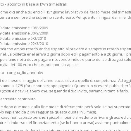
o - acconto in base ai kWh trimestrali:
ome dici anche tu) entro il 15° giorno lavorativo del terzo mese del trimes
tenza e sempre che superino i cento euro. Per quanto mi riguarda i miei d
09 data emissione 10/8/2009
09 data emissione 30/9/2009
09 data emissione 5/2/2010
09 data emissione 22/3/2010
casi con ampio ritardo anche rispetto al previsto e sempre in ritardo rispet
Enel. La bolletta enel arriva 2 giorni dopo ed il pagamento è a 20 giorni. Il p
dopo siamo noi a dover pagare ricevendo indietro parte dei soldi pagati so
 soglia dei 100 euro che proprio non si capisce.
to - conguaglio annuale:
 15 del mese di maggio dell’anno successivo a quello di competenza. Ad ogg
 siamo al 17/5 (forse sono troppo pignolo). Quando lo riceverò pubblicherò s
 (costi e ricavi) e spero che, seguendo il tuo invito, saremo in tanti a farlo.
accredito contributo:
 dopo due mesi dalla fine mese di riferimento però solo se hai superato i
olo impianto da 2 Kw raggiunge questa quota in 5 mesi).
caso non capisco perché; i piccoli impianti si vedono arrivare gli accrediti 
tre il rimborso del finanziamento (se lo hanno preso) avviene puntualmente
 comunque concludere il mio intervento (forse troppo lungo) con la stessa