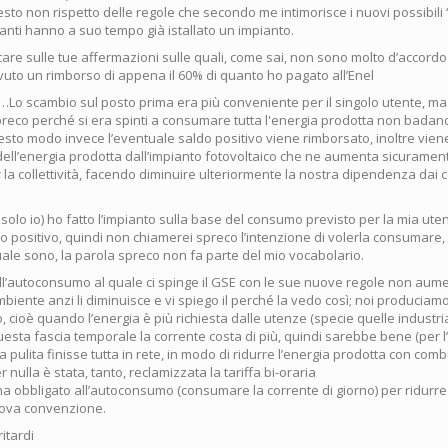
sto non rispetto delle regole che secondo me intimorisce i nuovi possibili “
anti hanno a suo tempo già istallato un impianto.
are sulle tue affermazioni sulle quali, come sai, non sono molto d’accordo
vuto un rimborso di appena il 60% di quanto ho pagato all’Enel
“…Lo scambio sul posto prima era più conveniente per il singolo utente, m
preco perché si era spinti a consumare tutta l'energia prodotta non badand
esto modo invece l’eventuale saldo positivo viene rimborsato, inoltre vien
ell’energia prodotta dall’impianto fotovoltaico che ne aumenta sicurament
 la collettività, facendo diminuire ulteriormente la nostra dipendenza dai c
solo io) ho fatto l’impianto sulla base del consumo previsto per la mia ut
do positivo, quindi non chiamerei spreco l’intenzione di volerla consumare
ale sono, la parola spreco non fa parte del mio vocabolario.
ll’autoconsumo al quale ci spinge il GSE con le sue nuove regole non aumen
mbiente anzi li diminuisce e vi spiego il perché la vedo così; noi produciam
o, cioè quando l’energia è più richiesta dalle utenze (specie quelle industria
 questa fascia temporale la corrente costa di più, quindi sarebbe bene (per 
 pulita finisse tutta in rete, in modo di ridurre l’energia prodotta con combus
 nulla è stata, tanto, reclamizzata la tariffa bi-oraria
 ha obbligato all’autoconsumo (consumare la corrente di giorno) per ridurre g
uova convenzione.
itardi