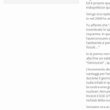
Ed è proprio que
indispettisce qu
Vengo ora replic
Io nel 2009 ho a
Tu affermi che 
incentivato lo s
risparmio. In qu
l’autoconsumo d
l’ambiente e per
fossili….”
Io (e penso non 
alla fine un sal
“Genovese” , qu
L’incremento de
vantaggi per l’a
durante il giorn
nulla infatti in
la nostra energia
nucleari. Non per
Invece il GSE ci
nefasti della n
Veniamo ora ai r