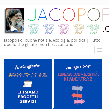
Salta
al
contenuto
principale
Jacopo Fo: buone notizie, ecologia, politica | Tutto
quello che gli altri non ti raccontano
Toggl
naviga