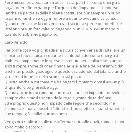
Però mi sembri abbastanza pessimista, perché il conto energia ci
paga l’onere finanziario per l’acquisto dell’impianto e il rimborso
(anche se parziale) della bolletta costituisce pur sempre un buon
risparmio (anche se oggi inferiore a quanto avevamo calcolato).
Quindi ritengo che la convenienza ci sia tutta specie per quelli che
istallano ora un fotovoltaico pagandolo un 25% o 35% in meno di
quanto lo abbiamo pagato noi.
Caro Rinaldo
Per prima cosa voglio ribadire la sicura convenienza di installare un
impianto fotovoltaico, in quanto il contributo del conto energia ti
rimborsa ampiamente le spese sostenute per istallare l’impianto;
anzi ti copre anche gli oneri finanziari e alla fine dei vent’anni ti da’
anche un piccolo guadagno e questo escludendo dal bilancio anche
gli ulteriori benefici dello scambio sul posto.
Questo anche a chi come me ha pagato l’impianto circa il 40% in più
di quanto lo pagherebbe oggi.
Quindi anche io raccomando ancora di farsi un impianto fotovoltaico,
sempre che ci sia il rispetto delle regole (come da te definito).
Ed è proprio questo non rispetto delle regole che secondo me
intimorisce i nuovi possibili “clienti” ed indispettisce quanti hanno a
suo tempo già istallato un impianto.
Vengo ora replicare sulle tue affermazioni sulle quali, come sai, non
sono molto d’accordo