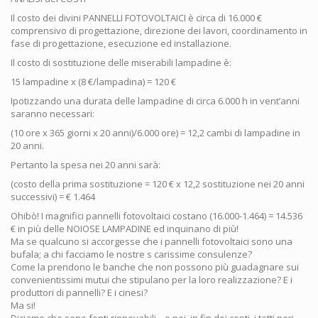
Il costo dei divini PANNELLI FOTOVOLTAICI è circa di 16.000 €
comprensivo di progettazione, direzione dei lavori, coordinamento in
fase di progettazione, esecuzione ed installazione.
Il costo di sostituzione delle miserabili lampadine è:
15 lampadine x (8 €/lampadina) = 120 €
Ipotizzando una durata delle lampadine di circa 6.000 h in vent’anni
saranno necessari:
(10 ore x 365 giorni x 20 anni)/6.000 ore) = 12,2 cambi di lampadine in
20 anni.
Pertanto la spesa nei 20 anni sarà:
(costo della prima sostituzione = 120 € x 12,2 sostituzione nei 20 anni
successivi) = € 1.464
Ohibò! I magnifici pannelli fotovoltaici costano (16.000-1.464) = 14.536
€ in più delle NOIOSE LAMPADINE ed inquinano di più!
Ma se qualcuno si accorgesse che i pannelli fotovoltaici sono una
bufala; a chi facciamo le nostre s carissime consulenze?
Come la prendono le banche che non possono più guadagnare sui
convenientissimi mutui che stipulano per la loro realizzazione? E i
produttori di pannelli? E i cinesi?
Ma si!
Diciamo che sono fonti rinnovabili ...e poi, in fin dei conti, i tetti neri