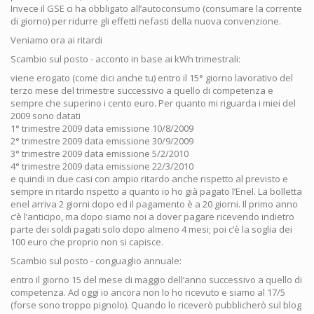
Invece il GSE ci ha obbligato all’autoconsumo (consumare la corrente
di giorno) per ridurre gli effetti nefasti della nuova convenzione.
Veniamo ora ai ritardi
Scambio sul posto - acconto in base ai kWh trimestrali:
viene erogato (come dici anche tu) entro il 15° giorno lavorativo del
terzo mese del trimestre successivo a quello di competenza e
sempre che superino i cento euro. Per quanto mi riguarda i miei del
2009 sono datati
1° trimestre 2009 data emissione 10/8/2009
2° trimestre 2009 data emissione 30/9/2009
3° trimestre 2009 data emissione 5/2/2010
4° trimestre 2009 data emissione 22/3/2010
e quindi in due casi con ampio ritardo anche rispetto al previsto e
sempre in ritardo rispetto a quanto io ho già pagato l’Enel. La bolletta
enel arriva 2 giorni dopo ed il pagamento è a 20 giorni. Il primo anno
c’è l’anticipo, ma dopo siamo noi a dover pagare ricevendo indietro
parte dei soldi pagati solo dopo almeno 4 mesi; poi c’è la soglia dei
100 euro che proprio non si capisce.
Scambio sul posto - conguaglio annuale:
entro il giorno 15 del mese di maggio dell’anno successivo a quello di
competenza. Ad oggi io ancora non lo ho ricevuto e siamo al 17/5
(forse sono troppo pignolo). Quando lo riceverò pubblicherò sul blog