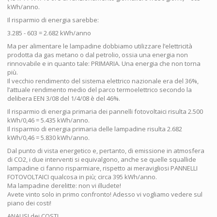
kWh/anno.
Il risparmio di energia sarebbe:
3.285 - 603 = 2.682 kWh/anno
Ma per alimentare le lampadine dobbiamo utilizzare l’elettricità
prodotta da gas metano o dal petrolio, ossia una energia non
rinnovabile e in quanto tale: PRIMARIA. Una energia che non torna
più.
Il vecchio rendimento del sistema elettrico nazionale era del 36%,
l’attuale rendimento medio del parco termoelettrico secondo la
delibera EEN 3/08 del 1/4/08 è del 46%.
Il risparmio di energia primaria dei pannelli fotovoltaici risulta 2.500
kWh/0,46 = 5.435 kWh/anno.
Il risparmio di energia primaria delle lampadine risulta 2.682
kWh/0,46 = 5.830 kWh/anno.
Dal punto di vista energetico e, pertanto, di emissione in atmosfera
di CO2, i due interventi si equivalgono, anche se quelle squallide
lampadine ci fanno risparmiare, rispetto ai meravigliosi PANNELLI
FOTOVOLTAICI qualcosa in più; circa 395 kWh/anno.
Ma lampadine derelitte: non vi illudete!
Avete vinto solo in primo confronto! Adesso vi vogliamo vedere sul
piano dei costi!
ANALISI dei COSTI