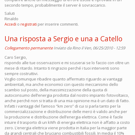
secondo tempo, probabilmente il server è sovraccarico.
Saluti
Rinaldo
Accedi
o
registrati
per inserire commenti.
Una risposta a Sergio e una a Catello
Collegamento permanente
Inviato da
Rino
il Ven, 06/25/2010 - 12:59
Caro Sergio,
rispondo alle tue osservazioni e mi scuserai se lo faccio con oltre un
mese di ritardo. Intanto ti ringrazio perché i tuoi interventi sono
sempre costruttivi.
Voglio comunque ribadire quanto affermato riguardo ai vantaggi
ambientali, ma anche economici con questo meccanismo dello
scambio sul posto, della massimizzazione della quota di
autoconsumo dell’energia prodotta dal nostro impianto fotovoltaico,
anche perché non si tratta di una mia opinione ma è un dato di fatto.
Infatti i vantaggi del famoso “km zero” di cui si parla tanto per la
commercializzazione e distribuzione delle merci è valido anche per
la produzione e distribuzione dell’energia elettrica. Come è facile
intuire il trasporto di un kWh di energia elettrica non è affatto a costo
zero. L’energia elettrica viene prodotta in Italia per la maggior parte
da grandi centrali che bruciano combustibili fossili. In media il 10%