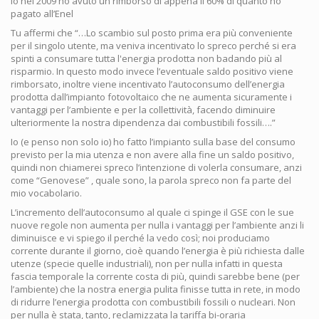
Io nel 2009 ho avuto un rimborso di appena il 60% di quanto ho
pagato all’Enel
Tu affermi che “…Lo scambio sul posto prima era più conveniente
per il singolo utente, ma veniva incentivato lo spreco perché si era
spinti a consumare tutta l'energia prodotta non badando più al
risparmio. In questo modo invece l’eventuale saldo positivo viene
rimborsato, inoltre viene incentivato l’autoconsumo dell’energia
prodotta dall’impianto fotovoltaico che ne aumenta sicuramente i
vantaggi per l’ambiente e per la collettività, facendo diminuire
ulteriormente la nostra dipendenza dai combustibili fossili….”
Io (e penso non solo io) ho fatto l’impianto sulla base del consumo
previsto per la mia utenza e non avere alla fine un saldo positivo,
quindi non chiamerei spreco l’intenzione di volerla consumare, anzi
come “Genovese” , quale sono, la parola spreco non fa parte del
mio vocabolario.
L’incremento dell’autoconsumo al quale ci spinge il GSE con le sue
nuove regole non aumenta per nulla i vantaggi per l’ambiente anzi li
diminuisce e vi spiego il perché la vedo così; noi produciamo
corrente durante il giorno, cioè quando l’energia è più richiesta dalle
utenze (specie quelle industriali), non per nulla infatti in questa
fascia temporale la corrente costa di più, quindi sarebbe bene (per
l’ambiente) che la nostra energia pulita finisse tutta in rete, in modo
di ridurre l’energia prodotta con combustibili fossili o nucleari. Non
per nulla è stata, tanto, reclamizzata la tariffa bi-oraria