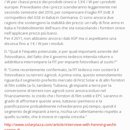
/ W per i bassi prezzi dei prodotti cinesi e 1,9 € / W per i prodotti
europei. Prevediamo che i prezzi scenderanno leggermente nel
secondo semestre del 2010, per compensare il taglio FIT (ndt. Il
corrispettivo del GSE in Italia) in Germania. Ci sono ancora due
ragioni che sostengono la stabilità dei prezzi: un rally di fine anno in
Italia e l'indebolimento dell'euro che sta ostacolando i fornitori cinesi
nell'applicare prezzi più bassi.
Per il 2011, non abbiamo ancora i dati ASP ma ci aspettiamo una
discesa fino a 1 € / W per i moduli.
D."Qual è l'impatto potenziale, e per quali importanti aziende del
fotovoltaico, del fatto che il governo tedesco intenda ridurre o
addirittura interrompere la FIT per impianti fotovoltaici al suolo?"
R."Come recentemente confermato, la FIT tedesco non sosterrà il
fotovoltaico su terreni agricoli. A prima vista, questo emendamento
riguarda il segmento preferito mercato di First Solar e di altri fornitori
di film sottile (a-Si, tandem). Tuttavia, gli impianti a terra per la
conversione di terreni non agricoli sono ancora inclusi nel
finanziamento. Io credo che i fornitori di film sottili e EPC saranno in
grado di affrontare queste aree, tuttavia i permessi e la
pianificazione probabilmente richiederanno più tempo, quindi il
segmento degli impianti a terra, rischia un rallentamento rispetto a
quello su tetto, che è invece in rapida crescita."
http://www.solarplaza.com/article/interview-with-henning-wicht-
senior-di...