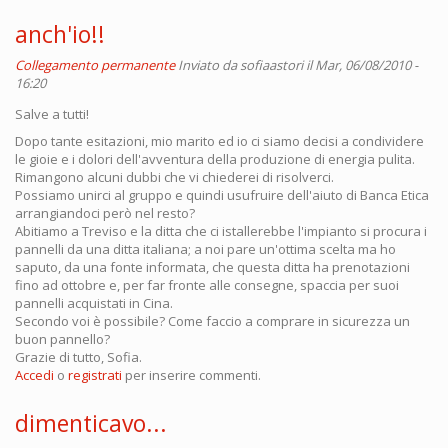
anch'io!!
Collegamento permanente
Inviato da
sofiaastori
il Mar, 06/08/2010 -
16:20
Salve a tutti!
Dopo tante esitazioni, mio marito ed io ci siamo decisi a condividere
le gioie e i dolori dell'avventura della produzione di energia pulita.
Rimangono alcuni dubbi che vi chiederei di risolverci.
Possiamo unirci al gruppo e quindi usufruire dell'aiuto di Banca Etica
arrangiandoci però nel resto?
Abitiamo a Treviso e la ditta che ci istallerebbe l'impianto si procura i
pannelli da una ditta italiana; a noi pare un'ottima scelta ma ho
saputo, da una fonte informata, che questa ditta ha prenotazioni
fino ad ottobre e, per far fronte alle consegne, spaccia per suoi
pannelli acquistati in Cina.
Secondo voi è possibile? Come faccio a comprare in sicurezza un
buon pannello?
Grazie di tutto, Sofia.
Accedi
o
registrati
per inserire commenti.
dimenticavo...