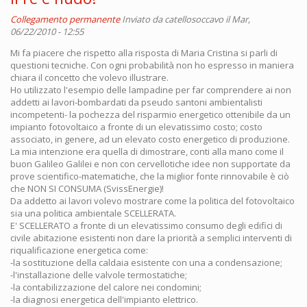
Collegamento permanente
Inviato da
catellosoccavo
il Mar,
06/22/2010 - 12:55
Mi fa piacere che rispetto alla risposta di Maria Cristina si parli di
questioni tecniche. Con ogni probabilità non ho espresso in maniera
chiara il concetto che volevo illustrare.
Ho utilizzato l'esempio delle lampadine per far comprendere ai non
addetti ai lavori-bombardati da pseudo santoni ambientalisti
incompetenti- la pochezza del risparmio energetico ottenibile da un
impianto fotovoltaico a fronte di un elevatissimo costo; costo
associato, in genere, ad un elevato costo energetico di produzione.
La mia intenzione era quella di dimostrare, conti alla mano come il
buon Galileo Galilei e non con cervellotiche idee non supportate da
prove scientifico-matematiche, che la miglior fonte rinnovabile è ciò
che NON SI CONSUMA (SvissEnergie)!
Da addetto ai lavori volevo mostrare come la politica del fotovoltaico
sia una politica ambientale SCELLERATA.
E' SCELLERATO a fronte di un elevatissimo consumo degli edifici di
civile abitazione esistenti non dare la priorità a semplici interventi di
riqualificazione energetica come:
-la sostituzione della caldaia esistente con una a condensazione;
-l'installazione delle valvole termostatiche;
-la contabilizzazione del calore nei condomini;
-la diagnosi energetica dell'impianto elettrico.