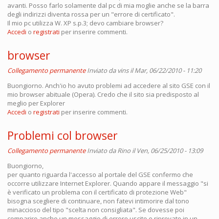
avanti. Posso farlo solamente dal pc di mia moglie anche se la barra
degli indirizzi diventa rossa per un "errore di certificato".
Il mio pc utilizza W. XP s.p.3; devo cambiare browser?
Accedi
o
registrati
per inserire commenti.
browser
Collegamento permanente
Inviato da
vins
il Mar, 06/22/2010 - 11:20
Buongiorno. Anch'io ho avuto problemi ad accedere al sito GSE con il
mio browser abituale (Opera). Credo che il sito sia predisposto al
meglio per Explorer
Accedi
o
registrati
per inserire commenti.
Problemi col browser
Collegamento permanente
Inviato da
Rino
il Ven, 06/25/2010 - 13:09
Buongiorno,
per quanto riguarda l'accesso al portale del GSE confermo che
occorre utilizzare Internet Explorer. Quando appare il messaggio "si
è verificato un problema con il certificato di protezione Web"
bisogna scegliere di continuare, non fatevi intimorire dal tono
minaccioso del tipo "scelta non consigliata". Se dovesse poi
comparire anche un messaggio di errore uscite e riprovate in un