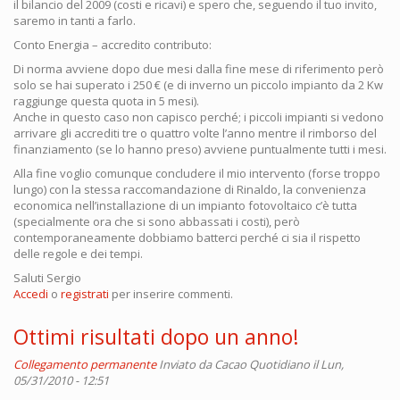
il bilancio del 2009 (costi e ricavi) e spero che, seguendo il tuo invito,
saremo in tanti a farlo.
Conto Energia – accredito contributo:
Di norma avviene dopo due mesi dalla fine mese di riferimento però
solo se hai superato i 250 € (e di inverno un piccolo impianto da 2 Kw
raggiunge questa quota in 5 mesi).
Anche in questo caso non capisco perché; i piccoli impianti si vedono
arrivare gli accrediti tre o quattro volte l’anno mentre il rimborso del
finanziamento (se lo hanno preso) avviene puntualmente tutti i mesi.
Alla fine voglio comunque concludere il mio intervento (forse troppo
lungo) con la stessa raccomandazione di Rinaldo, la convenienza
economica nell’installazione di un impianto fotovoltaico c’è tutta
(specialmente ora che si sono abbassati i costi), però
contemporaneamente dobbiamo batterci perché ci sia il rispetto
delle regole e dei tempi.
Saluti Sergio
Accedi
o
registrati
per inserire commenti.
Ottimi risultati dopo un anno!
Collegamento permanente
Inviato da
Cacao Quotidiano
il Lun,
05/31/2010 - 12:51