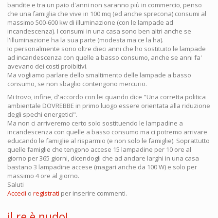
bandite e tra un paio d'anni non saranno più in commercio, penso
che una famiglia che vive in 100 mq (ed anche sprecona) consumi al
massimo 500-600 kw di illuminazione (con le lampade ad
incandescenza). I consumi in una casa sono ben altri anche se
l'illuminazione ha la sua parte (modesta ma ce la ha).
Io personalmente sono oltre dieci anni che ho sostituito le lampade
ad incandescenza con quelle a basso consumo, anche se anni fa'
avevano dei costi proibitivi.
Ma vogliamo parlare dello smaltimento delle lampade a basso
consumo, se non sbaglio contengono mercurio.
Mi trovo, infine, d'accordo con lei quando dice "Una corretta politica
ambientale DOVREBBE in primo luogo essere orientata alla riduzione
degli spechi energetici".
Ma non ci arriveremo certo solo sostituendo le lampadine a
incandescenza con quelle a basso consumo ma ci potremo arrivare
educando le famiglie al risparmio (e non solo le famiglie). Soprattutto
quelle famiglie che tengono accese 15 lampadine per 10 ore al
giorno per 365 giorni, dicendogli che ad andare larghi in una casa
bastano 3 lampadine accese (magari anche da 100 W) e solo per
massimo 4 ore al giorno.
Saluti
Accedi
o
registrati
per inserire commenti.
il re è nudo!