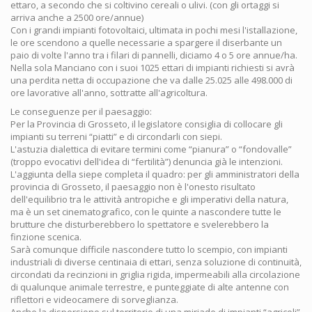
ettaro, a secondo che si coltivino cereali o ulivi. (con gli ortaggi si
arriva anche a 2500 ore/annue)
Con i grandi impianti fotovoltaici, ultimata in pochi mesi l'istallazione,
le ore scendono a quelle necessarie a spargere il diserbante un
paio di volte l'anno tra i filari di pannelli, diciamo 4 o 5 ore annue/ha.
Nella sola Manciano con i suoi 1025 ettari di impianti richiesti si avrà
una perdita netta di occupazione che va dalle 25.025 alle 498.000 di
ore lavorative all'anno, sottratte all'agricoltura.
Le conseguenze per il paesaggio:
Per la Provincia di Grosseto, il legislatore consiglia di collocare gli
impianti su terreni “piatti” e di circondarli con siepi.
L'astuzia dialettica di evitare termini come “pianura” o “fondovalle”
(troppo evocativi dell'idea di “fertilità”) denuncia già le intenzioni.
L'aggiunta della siepe completa il quadro: per gli amministratori della
provincia di Grosseto, il paesaggio non è l'onesto risultato
dell'equilibrio tra le attività antropiche e gli imperativi della natura,
ma è un set cinematografico, con le quinte a nascondere tutte le
brutture che disturberebbero lo spettatore e svelerebbero la
finzione scenica.
Sarà comunque difficile nascondere tutto lo scempio, con impianti
industriali di diverse centinaia di ettari, senza soluzione di continuità,
circondati da recinzioni in griglia rigida, impermeabili alla circolazione
di qualunque animale terrestre, e punteggiate di alte antenne con
riflettori e videocamere di sorveglianza.
Anche la dispersione sul territorio di una miriade di impianti “agricoli”