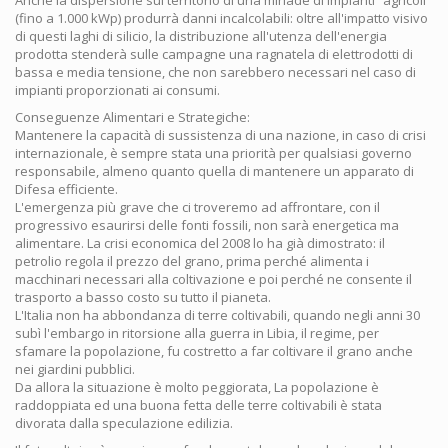
(fino a 1.000 kWp) produrrà danni incalcolabili: oltre all'impatto visivo
di questi laghi di silicio, la distribuzione all'utenza dell'energia
prodotta stenderà sulle campagne una ragnatela di elettrodotti di
bassa e media tensione, che non sarebbero necessari nel caso di
impianti proporzionati ai consumi.
Conseguenze Alimentari e Strategiche:
Mantenere la capacità di sussistenza di una nazione, in caso di crisi
internazionale, è sempre stata una priorità per qualsiasi governo
responsabile, almeno quanto quella di mantenere un apparato di
Difesa efficiente.
L'emergenza più grave che ci troveremo ad affrontare, con il
progressivo esaurirsi delle fonti fossili, non sarà energetica ma
alimentare. La crisi economica del 2008 lo ha già dimostrato: il
petrolio regola il prezzo del grano, prima perché alimenta i
macchinari necessari alla coltivazione e poi perché ne consente il
trasporto a basso costo su tutto il pianeta.
L'Italia non ha abbondanza di terre coltivabili, quando negli anni 30
subì l'embargo in ritorsione alla guerra in Libia, il regime, per
sfamare la popolazione, fu costretto a far coltivare il grano anche
nei giardini pubblici.
Da allora la situazione è molto peggiorata, La popolazione è
raddoppiata ed una buona fetta delle terre coltivabili è stata
divorata dalla speculazione edilizia.