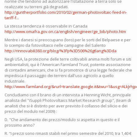
norme che tendono ad autorizzare l'istallazione a terra solo se
realizzate su terreni già degradati.
http://guntherportfolio.com/2010/02/german-photovoltaic-feed-in-
tariff-f...
La stessa tendenza è osservabile in Canada
http://www.omafra.gov.on.ca/english/engineer/ge_bib/photo.htm
Mentre i danesi si preoccupano (loro) per le sorti del Belpaese e per
lo scempio da fotovoltaico nelle campagne del Salento
http://rinnovabili360.org/blog/%3Fp%3D506%26gtlang%3Dda
Negli USA, la protezione delle terre coltivabili anima molti forum e siti
ambientalisti, qui è l'American Farmland Trust, potente associazione
di contadini americani, che si fa promotrice di una legge federale che
impedisca il passaggio dei terreni dall'uso agricolo a quello
industriale.
http://www.farmland.org/&rurl=translate.google.it&twu=1&usg=ALkJrhjpo
Concludiamo con il brano di un intervista a Henning Wicht, principale
analista del "iSuppli Photovoltaics Market Research group", (team di
analisti che si è distinto per aver previsto il collasso del silicio e dei
prezzi del modulo nel 2009) :
D. "Che andamento dei prezzi/modulo si aspetta in questo e il
prossimo anno?
R. "I prezzi sono rimasti stabili nel primo semestre del 2010, tra 1,40 €