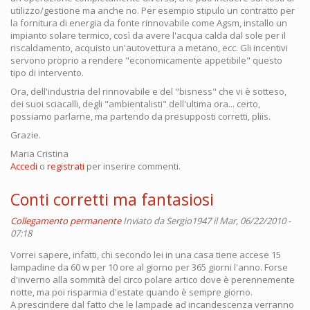
utilizzo/gestione ma anche no. Per esempio stipulo un contratto per
la fornitura di energia da fonte rinnovabile come Agsm, installo un
impianto solare termico, così da avere l'acqua calda dal sole per il
riscaldamento, acquisto un'autovettura a metano, ecc. Gli incentivi
servono proprio a rendere "economicamente appetibile" questo
tipo di intervento.
Ora, dell'industria del rinnovabile e del "bisness" che vi è sotteso,
dei suoi sciacalli, degli "ambientalisti" dell'ultima ora... certo,
possiamo parlarne, ma partendo da presupposti corretti, pliis.
Grazie.
Maria Cristina
Accedi
o
registrati
per inserire commenti.
Conti corretti ma fantasiosi
Collegamento permanente
Inviato da
Sergio1947
il Mar, 06/22/2010 -
07:18
Vorrei sapere, infatti, chi secondo lei in una casa tiene accese 15
lampadine da 60 w per 10 ore al giorno per 365 giorni l'anno. Forse
d'inverno alla sommità del circo polare artico dove è perennemente
notte, ma poi risparmia d'estate quando è sempre giorno.
A prescindere dal fatto che le lampade ad incandescenza verranno