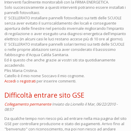
Interventi facilmente monitorabili con la FIRMA ENERGETICA.
Solo successivamente a questi interventi potranno essere installati i
pannelli fotovoltaici.
E' SCELLERATO installare pannelli fotovoltaici sui tetti delle SCUOLE
senza aver evitato il surriscaldamento dei locali e conseguente
apertura delle finestre nel periodo invernale migliorando l'impianto
di regolazione o aver eseguito una diagnosi energetica dell'impianto
elettrico (in alcuni casi le luci restano accese più di 10 ore al giorno).
E' SCELLERATO installare pannelli solari termici sui tetti delle SCUOLE
o nelle proprie abitazioni senza aver considerato il bassissimo
fabbisogno d'Acqua Calda Sanitaria.
Ed è questo che anche grazie ai vostri siti sta quotidianamente
accadendo.
Pliis Maria Cristina.
Catello è il mio nome Soccavo il mio cognome.
Accedi
o
registrati
per inserire commenti.
Difficoltà entrare sito GSE
Collegamento permanente
Inviato da
Lionello
il Mar, 06/22/2010 -
08:57
Da qualche tempo non riesco più ad entrare nella mia pagina del sito
GSE per controllare produzione e stato dei pagamenti. Arrivo fino al
"benvenuto" con riconoscimento, ma poi non riesco ad andare