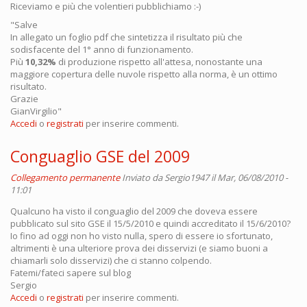
Riceviamo e più che volentieri pubblichiamo :-)
"Salve
In allegato un foglio pdf che sintetizza il risultato più che
sodisfacente del 1° anno di funzionamento.
Più
10,32%
di produzione rispetto all'attesa, nonostante una
maggiore copertura delle nuvole rispetto alla norma, è un ottimo
risultato.
Grazie
GianVirgilio"
Accedi
o
registrati
per inserire commenti.
Conguaglio GSE del 2009
Collegamento permanente
Inviato da
Sergio1947
il Mar, 06/08/2010 -
11:01
Qualcuno ha visto il conguaglio del 2009 che doveva essere
pubblicato sul sito GSE il 15/5/2010 e quindi accreditato il 15/6/2010?
Io fino ad oggi non ho visto nulla, spero di essere io sfortunato,
altrimenti è una ulteriore prova dei disservizi (e siamo buoni a
chiamarli solo disservizi) che ci stanno colpendo.
Fatemi/fateci sapere sul blog
Sergio
Accedi
o
registrati
per inserire commenti.