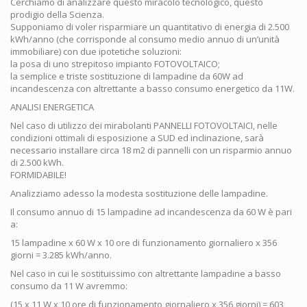
Cerchiamo di analizzare questo miracolo tecnologico, questo
prodigio della Scienza.
Supponiamo di voler risparmiare un quantitativo di energia di 2.500
kWh/anno (che corrisponde al consumo medio annuo di un’unità
immobiliare) con due ipotetiche soluzioni:
la posa di uno strepitoso impianto FOTOVOLTAICO;
la semplice e triste sostituzione di lampadine da 60W ad
incandescenza con altrettante a basso consumo energetico da 11W.
ANALISI ENERGETICA
Nel caso di utilizzo dei mirabolanti PANNELLI FOTOVOLTAICI, nelle
condizioni ottimali di esposizione a SUD ed inclinazione, sarà
necessario installare circa 18 m2 di pannelli con un risparmio annuo
di 2.500 kWh.
FORMIDABILE!
Analizziamo adesso la modesta sostituzione delle lampadine.
Il consumo annuo di 15 lampadine ad incandescenza da 60 W è pari
a:
15 lampadine x 60 W x 10 ore di funzionamento giornaliero x 356
giorni = 3.285 kWh/anno.
Nel caso in cui le sostituissimo con altrettante lampadine a basso
consumo da 11 W avremmo:
(15 x 11 W x 10 ore di funzionamento giornaliero x 356 giorni) = 603