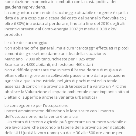
speculazione economica in combutta con la casta politica dei
gaudenti imprevidenti.
La congiuntura che rende il saccheggio attuabile e urgente è quella
data da una cospicua discesa del costo del pannello fotovoltaico (
oltre il 30%) incrociata al perdurare, fino alla fine del 2010 degli alti
incentivi previsti dal Conto-energia 2007 (in media € 0,38 x kW
prodotto)
Le cifre del saccheggio:
Non abbiamo cifre generali, ma alcuni “carotaggi” effettuati in piccoli
comuni del grossetano danno un idea della situazione:
Manciano : 7.000 abitanti, richieste per 1.025 ettari
Scansano : 4.300 abitanti, richieste per 460 ettari
Non è difficile ipotizzare che in tutto il Paese decine di migliaia di
ettari della migliore terra coltivabile passeranno dalla produzione
agricola a quella industriale, nel giro di pochi mesi ed in totale
assenza di controlli (la provincia di Grosseto ha varato un PTC che
abolisce la Valutazione di impatto ambientale e per impianti sotto ai
5 ettari di superficie anche la variante urbanistica)
Le conseguenze per l'occupazione:
I nostri amministratori difendono le loro scelte con il mantra
dell'occupazione, ma la verità è un altra:
- Un ettaro di terreno agricolo può generare un numero variabile di
ore lavorative, che secondo le tabelle della provincia per il calcolo
delle ULU (unità lavoro uomo), va dalle 30 alle 500 ore annue per