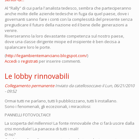
Al “Rally” di cui parla l'analista tedesco, sembra che parteciperanno
anche molte delle aziende tedesche in fuga da quel paese, dove i
governanti sanno fare i conti con la complessità del presente senza
pregiudicare il futuro della nazione ed il bene delle generazioni a
venire.
Riverseranno la loro devastante competenza sul nostro paese,
dove una classe dirigente miope ed insipiente è ben decisa a
spalancare loro le porte.
(
http://legambientemanciano.blogspot.com/
)
Accedi
o
registrati
per inserire commenti.
Le lobby rinnovabili
Collegamento permanente
Inviato da
catellosoccavo
il Lun, 06/21/2010
- 09:52
Ormai tutti ne parlano, tutti li pubblicizzano, tutti li installano.
Sono i fenomenali, gli eccezionali, i miracolosi:
PANNELLI FOTOVOLTAICI!
La scoperta del millennio! La fonte rinnovabile che ci farà uscire dalla
crisi mondiale! La panacea di tutti i mali!
O no?