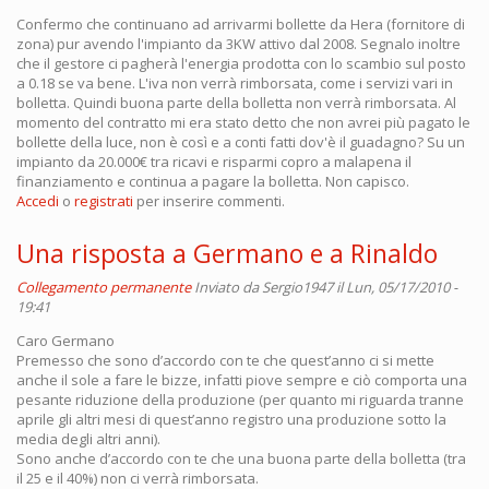
Confermo che continuano ad arrivarmi bollette da Hera (fornitore di
zona) pur avendo l'impianto da 3KW attivo dal 2008. Segnalo inoltre
che il gestore ci pagherà l'energia prodotta con lo scambio sul posto
a 0.18 se va bene. L'iva non verrà rimborsata, come i servizi vari in
bolletta. Quindi buona parte della bolletta non verrà rimborsata. Al
momento del contratto mi era stato detto che non avrei più pagato le
bollette della luce, non è così e a conti fatti dov'è il guadagno? Su un
impianto da 20.000€ tra ricavi e risparmi copro a malapena il
finanziamento e continua a pagare la bolletta. Non capisco.
Accedi
o
registrati
per inserire commenti.
Una risposta a Germano e a Rinaldo
Collegamento permanente
Inviato da
Sergio1947
il Lun, 05/17/2010 -
19:41
Caro Germano
Premesso che sono d’accordo con te che quest’anno ci si mette
anche il sole a fare le bizze, infatti piove sempre e ciò comporta una
pesante riduzione della produzione (per quanto mi riguarda tranne
aprile gli altri mesi di quest’anno registro una produzione sotto la
media degli altri anni).
Sono anche d’accordo con te che una buona parte della bolletta (tra
il 25 e il 40%) non ci verrà rimborsata.