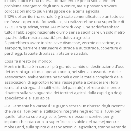
Il fotovoltaico è una risorsa fondamentale per la soluzione del
problema energetico degli anni a venire, ma si possano trovare
collocazioni molto più vantaggiose della terra agricola.
Il 12% del territori nazionale è già stato cementificato, se un tetto su
tre fosse coperto da fotovoltaico, si realizzerebbe una superficie di
12.053 Km quadrati, ossia 241 milioni di kWp. Che soddiferebbero
tutto il fabbisogno nazionale diurno senza sacrificare un solo metro
quadro della nostra capacità produttiva agricola.
Si potrebbero usare inoltre cave dismesse, vecchie discariche, ex
aeroporti, barriere antirumore di strade e autostrade, coperture di
parcheggi, facciate di palazzi, rotatorie stradali.
Cosa fa il resto del mondo:
Mentre in Italia è in corso il più grande cambio di destinazione d'uso
dei terreni agricoli mai operato prima, nel silenzio assordate delle
Associazioni ambientaliste nazionali e con la totale complicità delle
associazioni di agricoltori (ormai rassegnate a considerare i loro
iscritti alla stregua di inutili relitti del passato) nel resto del mondo il
dibattito sulla salvaguardia dei territori agricoli dalla cupidigia degli
speculatori è al suo apice:
- La Germania ha varato il 10 giugno scorso un ribasso degli incentivi
che va dal 16% per le istallazioni integrate negli edifici al 100% per
quelle fatte su suolo agricolo, (ovvero nessun incentivo per gli
impianti che intaccano la superficie coltivabile del paese) mentre
molte Land, sulla spinta di associazioni di agricoltori, stanno varando