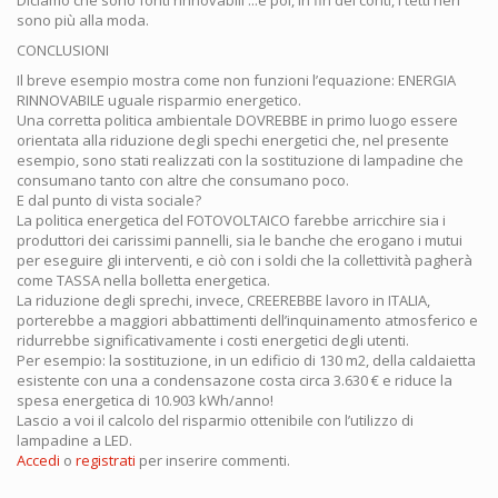
sono più alla moda.
CONCLUSIONI
Il breve esempio mostra come non funzioni l’equazione: ENERGIA
RINNOVABILE uguale risparmio energetico.
Una corretta politica ambientale DOVREBBE in primo luogo essere
orientata alla riduzione degli spechi energetici che, nel presente
esempio, sono stati realizzati con la sostituzione di lampadine che
consumano tanto con altre che consumano poco.
E dal punto di vista sociale?
La politica energetica del FOTOVOLTAICO farebbe arricchire sia i
produttori dei carissimi pannelli, sia le banche che erogano i mutui
per eseguire gli interventi, e ciò con i soldi che la collettività pagherà
come TASSA nella bolletta energetica.
La riduzione degli sprechi, invece, CREEREBBE lavoro in ITALIA,
porterebbe a maggiori abbattimenti dell’inquinamento atmosferico e
ridurrebbe significativamente i costi energetici degli utenti.
Per esempio: la sostituzione, in un edificio di 130 m2, della caldaietta
esistente con una a condensazone costa circa 3.630 € e riduce la
spesa energetica di 10.903 kWh/anno!
Lascio a voi il calcolo del risparmio ottenibile con l’utilizzo di
lampadine a LED.
Accedi
o
registrati
per inserire commenti.