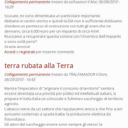
Collegamento permanente
Inviato da
sofiaastori
il Mar, 06/08/2010 -
16:29
Scusate, mi sono dimenticata un particolare importante.
Abitiamo in centro storico e quindi la DIA non è sufficiente:dobbiamo
chiedere un permesso di costruzione con tutti gli oneri che ne
derivano, circa 6.000 euro per un impianto di circa 4 kW.
Riusciamo a recuperare questa somma con l'incentivo dell'impianto
o sono soldi persi?
Grazie ancora!
Accedi
o
registrati
per inserire commenti.
terra rubata alla Terra
Collegamento permanente
Inviato da
TRALFAMADOR
il Dom,
06/20/2010 - 16:43
Mentre l'imperativo di “arginare il consumo di territorio” sembra
essere diventata una priorità per politici ed intellettuali italiani, si
prepara in tutta Italia un colossale e fulmineo saccheggio di territorio
agricolo.
L'attacco viene da un settore che reputavamo amico e che fino a ieri
avevamo sostenuto a spada tratta: la produzione elettrica da
fotovoltaico.
Gli attori del saccheggio invece sono sempre gli stessi: la