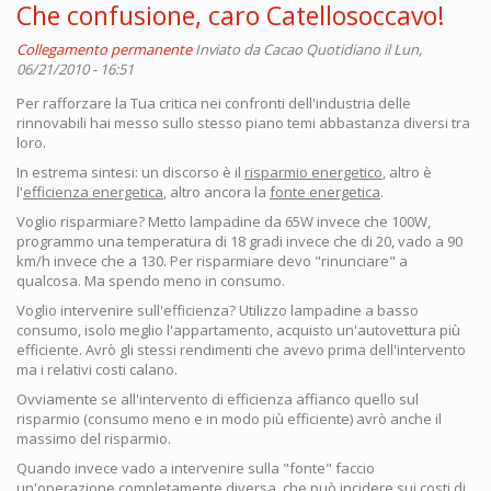
Che confusione, caro Catellosoccavo!
Collegamento permanente
Inviato da
Cacao Quotidiano
il Lun,
06/21/2010 - 16:51
Per rafforzare la Tua critica nei confronti dell'industria delle
rinnovabili hai messo sullo stesso piano temi abbastanza diversi tra
loro.
In estrema sintesi: un discorso è il
risparmio energetico
, altro è
l'
efficienza energetica
, altro ancora la
fonte energetica
.
Voglio risparmiare? Metto lampadine da 65W invece che 100W,
programmo una temperatura di 18 gradi invece che di 20, vado a 90
km/h invece che a 130. Per risparmiare devo "rinunciare" a
qualcosa. Ma spendo meno in consumo.
Voglio intervenire sull'efficienza? Utilizzo lampadine a basso
consumo, isolo meglio l'appartamento, acquisto un'autovettura più
efficiente. Avrò gli stessi rendimenti che avevo prima dell'intervento
ma i relativi costi calano.
Ovviamente se all'intervento di efficienza affianco quello sul
risparmio (consumo meno e in modo più efficiente) avrò anche il
massimo del risparmio.
Quando invece vado a intervenire sulla "fonte" faccio
un'operazione completamente diversa, che può incidere sui costi di