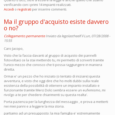
Quanto ti dico, oltre a essere la legge è anche quello che stiamo
verificando con i primi 14 impianti realizzati.
Accedi
o
registrati
per inserire commenti.
Ma il gruppo d'acquisto esiste davvero
o no?
Collegamento permanente
Inviato da
legolastheelf
il Lun, 07/28/2008 -
15:55
Caro Jacopo,
Visto che la faccia davanti al gruppo di acquisto dei pannelli
fotovoltaici ce la stai mettendo tu, mi permetto di scriverti tramite
l'unico mezzo che conosco che ti possa raggiungere in maniera
diretta.
Ormai e' un pezzo che ho iniziato (o tentato di iniziare) questa
avventura, e visto che oggi dire che ho molti dubbi sulla reale
esistenza della possibilità di ottenere un impianto installato e
funzionante tramite Merci Dolci sembra essere un eufemismo, mi
rivolgo a te per chiedere chiarimenti su questa realta'.
Porta pazienza per la lunghezza del messaggio , e prova a metterti
nei miei panni e a leggere la mia storia.
partiamo ad un presupposto: la mia famiglia e' estremamente