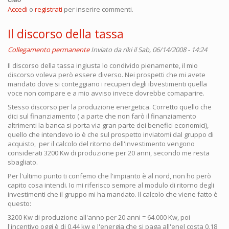
Accedi
o
registrati
per inserire commenti.
Il discorso della tassa
Collegamento permanente
Inviato da
riki
il Sab, 06/14/2008 - 14:24
Il discorso della tassa ingiusta lo condivido pienamente, il mio
discorso voleva però essere diverso. Nei prospetti che mi avete
mandato dove si conteggiano i recuperi degli ibvestimenti quella
voce non compare e a mio avviso invece dovrebbe comaparire.
Stesso discorso per la produzione energetica. Corretto quello che
dici sul finanziamento ( a parte che non farò il finanziamento
altrimenti la banca si porta via gran parte dei benefici economici),
quello che intendevo io è che sul prospetto inviatomi dal gruppo di
acquisto, per il calcolo del ritorno dell'investimento vengono
considerati 3200 Kw di produzione per 20 anni, secondo me resta
sbagliato.
Per l'ultimo punto ti confemo che l'impianto è al nord, non ho però
capito cosa intendi. Io mi riferisco sempre al modulo di ritorno degli
investimenti che il gruppo mi ha mandato. Il calcolo che viene fatto è
questo:
3200 Kw di produzione all'anno per 20 anni = 64.000 Kw, poi
l'incentivo oggi è di 0,44 kw e l'energia che si paga all'enel costa 0,18