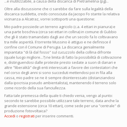
...e inutilizzabile, a causa della discarica di Pietramelina (pg)...
Oltre alla discussione che ci sarebbe da fare sulla legalità della
discarica suddetta, credo conosciuta da Jacopo Fo stante la relativa
vicinanza a Alcatraz, vorrei sottoporti una questione:
Mio padre possiede un terreno agricolo (c.a. 4 ettari in pianura) e
una parte boschiva (circa sei ettari in collina) in comune di Gubbio
che gli è stato tramandato dagli avi che un secolo fa lo coltivavano
tra mille asperità. Il torrente Mussino è attiguo e ne definisce il
confine con il Comune di Perugia. La discarica genialmente
impiantata "di là dal fosso" sul cucuzzolo della collina difronte
(quale luogo migliore...?) ne limita di fatto la possibilità di coltivazione
e, distinguendosi dalle proteste presto sedate a suon di danari e
altre "liberalità" degli enti interessati a favore dei contestatori che
nel corso degli anni si sono succeduti mettendosi poi in fila alla
cassa, mio padre se ne è sempre disinteressato (distanziandosi
dalla ipocrisia pseudo ambientalista), mantenendo il terreno solo
come ricordo della sua fanciullezza.
Fatta tale premessa della quale ti chiedo venia, vengo al punto:
secondo te sarebbe possibile utilizzare tale terreno, data anche la
grande estensione (circa 10 ettari), come sede per una "centrale" di
produzione fotovoltaica?
Accedi
o
registrati
per inserire commenti.