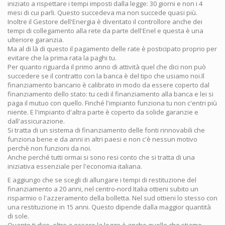
iniziato a rispettare i tempi imposti dalla legge: 30 giorni e non i 4
mesi di cui parli. Questo succedeva ma non succede quasi più.
Inoltre il Gestore dell'Energia è diventato il controllore anche dei
tempi di collegamento alla rete da parte dell'Enel e questa è una
ulteriore garanzia.
Ma al di là di questo il pagamento delle rate è posticipato proprio per
evitare che la prima rata la paghi tu.
Per quanto riguarda il primo anno di attività quel che dici non può
succedere se il contratto con la banca è del tipo che usiamo noi.Il
finanziamento bancario è calibrato in modo da essere coperto dal
finanziamento dello stato: tu cedi il finanziamento alla banca e lei si
paga il mutuo con quello. Finché l'impianto funziona tu non c'entri più
niente. E l'impianto d'altra parte è coperto da solide garanzie e
dall'assicurazione.
Si tratta di un sistema di finanziamento delle fonti rinnovabili che
funziona bene e da anni in altri paesi e non c'è nessun motivo
perchè non funzioni da noi.
Anche perché tutti ormai si sono resi conto che si tratta di una
iniziativa essenziale per l'economia italiana.
E aggiungo che se scegli di allungare i tempi di restituzione del
finanziamento a 20 anni, nel centro-nord Italia ottieni subito un
risparmio o l'azzeramento della bolletta. Nel sud ottieni lo stesso con
una restituzione in 15 anni. Questo dipende dalla maggior quantità
di sole.