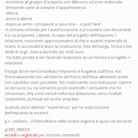
-iscrizione al gruppo d'acquisto con 480 euro ed invio materiale
-domande varie al comune d'appartenenza
-attesa
-ancora attesa
-dopo un anno: consulenti a casa mia>...si può fare!
-il comune richiede per l'autorizzazione a procedere vari documenti
tra cui proprietà, catasto, 4 copie del progetto dell'impianto +
relazione, resoconto approssimativo di che e quanto materiale di
scarto si accumulerà dopo la costruzione, foto del luogo, 50 euro per
diritti di segr., marca da bollo da 14,62 euro.
- ho tutto pronto e sto facendo realizzare da un tecnico il progetto +
relazione
Il luogo dove verrà installato l'impianto è Ragalna sull'Etna, ma
fortunatamente non all'interno del Parco dell'Etna altrimenti credo
non sarebbe stato possibile. Sto realizzando una tettoia per coprire
un terrazzo su cui verranno posti i pannelli. I consulenti che ho
conosciuto, che sono venuti nella mia abitazione, sono risultati
competenti, puntuali ed anche simpatici.
Quando avrò ulteriori "esperienze" per la realizzazione
dell'impianto le inserirò.
p.s.: siciliani...: il fotovoltaico nella nostra regione è quasi un dovere!!
gi MD_000034
Accedi
o
registrati
per inserire commenti.