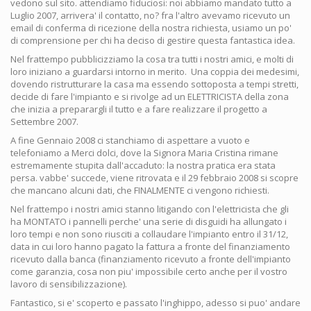
vedono sul sito. attendiamo fiduciosi: noi abbiamo mandato tutto a
Luglio 2007, arrivera' il contatto, no? fra l'altro avevamo ricevuto un
email di conferma di ricezione della nostra richiesta, usiamo un po'
di comprensione per chi ha deciso di gestire questa fantastica idea.
Nel frattempo pubblicizziamo la cosa tra tutti i nostri amici, e molti di
loro iniziano a guardarsi intorno in merito. Una coppia dei medesimi,
dovendo ristrutturare la casa ma essendo sottoposta a tempi stretti,
decide di fare l'impianto e si rivolge ad un ELETTRICISTA della zona
che inizia a preparargli il tutto e a fare realizzare il progetto a
Settembre 2007.
A fine Gennaio 2008 ci stanchiamo di aspettare a vuoto e
telefoniamo a Merci dolci, dove la Signora Maria Cristina rimane
estremamente stupita dall'accaduto: la nostra pratica era stata
persa. vabbe' succede, viene ritrovata e il 29 febbraio 2008 si scopre
che mancano alcuni dati, che FINALMENTE ci vengono richiesti.
Nel frattempo i nostri amici stanno litigando con l'elettricista che gli
ha MONTATO i pannelli perche' una serie di disguidi ha allungato i
loro tempi e non sono riusciti a collaudare l'impianto entro il 31/12,
data in cui loro hanno pagato la fattura a fronte del finanziamento
ricevuto dalla banca (finanziamento ricevuto a fronte dell'impianto
come garanzia, cosa non piu' impossibile certo anche per il vostro
lavoro di sensibilizzazione).
Fantastico, si e' scoperto e passato l'inghippo, adesso si puo' andare