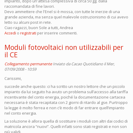
impianto, dopo un'attesa complessiva di circa 50 gg. dalla
raccomandata di fine lavori.
Devo ammettere che l'Enel si è mossa, con tutte le inerzie di una
grande azienda, ma senza quel malevole ostruzionismo di cui avevo
letto su alcuni post in rete.
Ciao ragazzi, buon Sole a tutti, Andrea
Accedi
o
registrati
per inserire commenti.
Moduli fotovoltaici non utilizzabili per
il CE
Collegamento permanente
Inviato da
Cacao Quotidiano
il Mer,
07/09/2008 - 10:59
Carissimi,
succede anche questo: ci ha scritto un nostro lettore che un piccolo
impianto da lui seguito ha avuto un problema sull’accesso alla tariffa
incentivante del conto energia, poiché la documentazione cartacea
necessaria è stata recapitata con 2 giorni di ritardo al gse. Purtroppo
la legge è molto ferrea e non c’è modo di far entrare quell’impianto
nel conto energia.
La soluzione è allora quella di sostituire i moduli con altri dai codici di
matricola ancora “nuovi”. Quelli infatti sono stati registrati e non son
più validi.