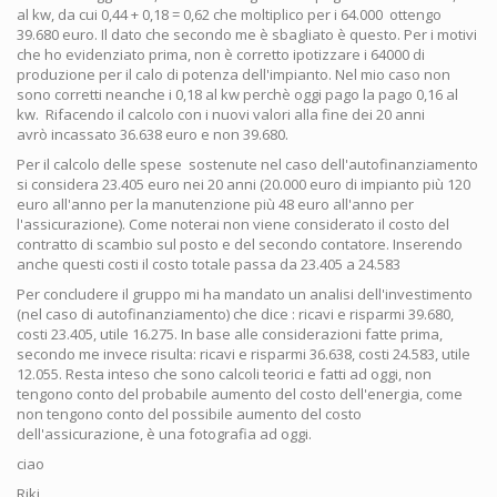
al kw, da cui 0,44 + 0,18 = 0,62 che moltiplico per i 64.000 ottengo
39.680 euro. Il dato che secondo me è sbagliato è questo. Per i motivi
che ho evidenziato prima, non è corretto ipotizzare i 64000 di
produzione per il calo di potenza dell'impianto. Nel mio caso non
sono corretti neanche i 0,18 al kw perchè oggi pago la pago 0,16 al
kw. Rifacendo il calcolo con i nuovi valori alla fine dei 20 anni
avrò incassato 36.638 euro e non 39.680.
Per il calcolo delle spese sostenute nel caso dell'autofinanziamento
si considera 23.405 euro nei 20 anni (20.000 euro di impianto più 120
euro all'anno per la manutenzione più 48 euro all'anno per
l'assicurazione). Come noterai non viene considerato il costo del
contratto di scambio sul posto e del secondo contatore. Inserendo
anche questi costi il costo totale passa da 23.405 a 24.583
Per concludere il gruppo mi ha mandato un analisi dell'investimento
(nel caso di autofinanziamento) che dice : ricavi e risparmi 39.680,
costi 23.405, utile 16.275. In base alle considerazioni fatte prima,
secondo me invece risulta: ricavi e risparmi 36.638, costi 24.583, utile
12.055. Resta inteso che sono calcoli teorici e fatti ad oggi, non
tengono conto del probabile aumento del costo dell'energia, come
non tengono conto del possibile aumento del costo
dell'assicurazione, è una fotografia ad oggi.
ciao
Riki