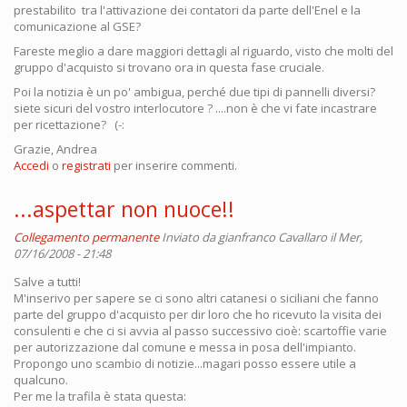
prestabilito tra l'attivazione dei contatori da parte dell'Enel e la
comunicazione al GSE?
Fareste meglio a dare maggiori dettagli al riguardo, visto che molti del
gruppo d'acquisto si trovano ora in questa fase cruciale.
Poi la notizia è un po' ambigua, perché due tipi di pannelli diversi?
siete sicuri del vostro interlocutore ? ....non è che vi fate incastrare
per ricettazione? (-:
Grazie, Andrea
Accedi
o
registrati
per inserire commenti.
...aspettar non nuoce!!
Collegamento permanente
Inviato da
gianfranco Cavallaro
il Mer,
07/16/2008 - 21:48
Salve a tutti!
M'inserivo per sapere se ci sono altri catanesi o siciliani che fanno
parte del gruppo d'acquisto per dir loro che ho ricevuto la visita dei
consulenti e che ci si avvia al passo successivo cioè: scartoffie varie
per autorizzazione dal comune e messa in posa dell'impianto.
Propongo uno scambio di notizie...magari posso essere utile a
qualcuno.
Per me la trafila è stata questa: