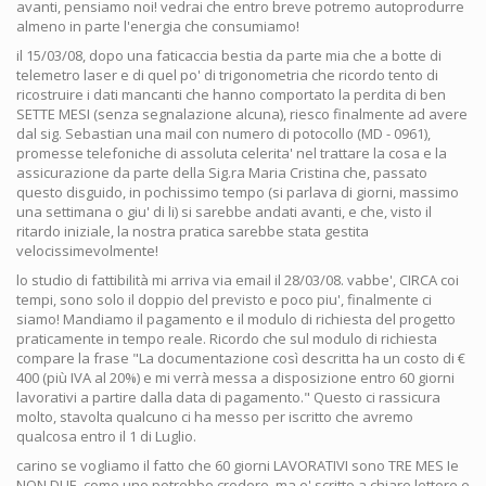
avanti, pensiamo noi! vedrai che entro breve potremo autoprodurre
almeno in parte l'energia che consumiamo!
il 15/03/08, dopo una faticaccia bestia da parte mia che a botte di
telemetro laser e di quel po' di trigonometria che ricordo tento di
ricostruire i dati mancanti che hanno comportato la perdita di ben
SETTE MESI (senza segnalazione alcuna), riesco finalmente ad avere
dal sig. Sebastian una mail con numero di potocollo (MD - 0961),
promesse telefoniche di assoluta celerita' nel trattare la cosa e la
assicurazione da parte della Sig.ra Maria Cristina che, passato
questo disguido, in pochissimo tempo (si parlava di giorni, massimo
una settimana o giu' di li) si sarebbe andati avanti, e che, visto il
ritardo iniziale, la nostra pratica sarebbe stata gestita
velocissimevolmente!
lo studio di fattibilità mi arriva via email il 28/03/08. vabbe', CIRCA coi
tempi, sono solo il doppio del previsto e poco piu', finalmente ci
siamo! Mandiamo il pagamento e il modulo di richiesta del progetto
praticamente in tempo reale. Ricordo che sul modulo di richiesta
compare la frase "La documentazione così descritta ha un costo di €
400 (più IVA al 20%) e mi verrà messa a disposizione entro 60 giorni
lavorativi a partire dalla data di pagamento." Questo ci rassicura
molto, stavolta qualcuno ci ha messo per iscritto che avremo
qualcosa entro il 1 di Luglio.
carino se vogliamo il fatto che 60 giorni LAVORATIVI sono TRE MES Ie
NON DUE, come uno potrebbe credere, ma e' scritto a chiare lettere e