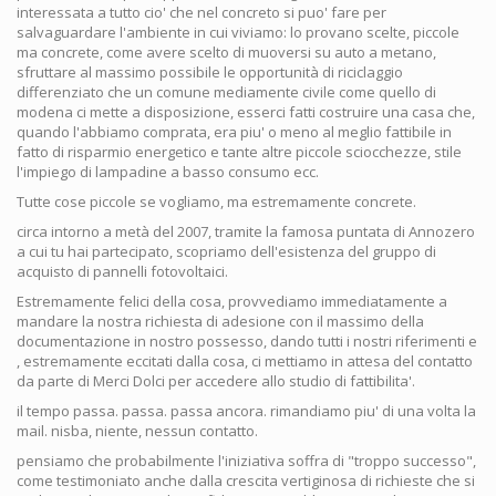
interessata a tutto cio' che nel concreto si puo' fare per
salvaguardare l'ambiente in cui viviamo: lo provano scelte, piccole
ma concrete, come avere scelto di muoversi su auto a metano,
sfruttare al massimo possibile le opportunità di riciclaggio
differenziato che un comune mediamente civile come quello di
modena ci mette a disposizione, esserci fatti costruire una casa che,
quando l'abbiamo comprata, era piu' o meno al meglio fattibile in
fatto di risparmio energetico e tante altre piccole sciocchezze, stile
l'impiego di lampadine a basso consumo ecc.
Tutte cose piccole se vogliamo, ma estremamente concrete.
circa intorno a metà del 2007, tramite la famosa puntata di Annozero
a cui tu hai partecipato, scopriamo dell'esistenza del gruppo di
acquisto di pannelli fotovoltaici.
Estremamente felici della cosa, provvediamo immediatamente a
mandare la nostra richiesta di adesione con il massimo della
documentazione in nostro possesso, dando tutti i nostri riferimenti e
, estremamente eccitati dalla cosa, ci mettiamo in attesa del contatto
da parte di Merci Dolci per accedere allo studio di fattibilita'.
il tempo passa. passa. passa ancora. rimandiamo piu' di una volta la
mail. nisba, niente, nessun contatto.
pensiamo che probabilmente l'iniziativa soffra di "troppo successo",
come testimoniato anche dalla crescita vertiginosa di richieste che si