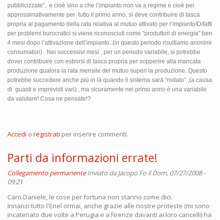
pubblicizzate".. e cioè sino a che l’impianto non va a regime e cioè per
approssimativamente per
tutto il primo anno, si deve contribuire di tasca
propria al pagamento della rata relativa al mutuo attivato per l’impianto!Difatti
per problemi burocratici si viene riconosciuti come “produttori di energia” ben
4 mesi dopo l’attivazione dell’impianto..(in questo periodo risultiamo anonimi
consumatori) . Nei successivi mesi , per un periodo variabile, si potrebbe
dover contribuire con esborsi di tasca propria per sopperire alla mancata
produzione qualora la rata mensile del mutuo superi la produzione..Questo
potrebbe succedere anche più in là quando il sistema sarà “rodato” ,(a causa
di guasti e imprevisti vari) , ma sicuramente nel primo anno è una variabile
da valutare! Cosa ne pensate!?
Accedi
o
registrati
per inserire commenti.
Parti da informazioni errate!
Collegamento permanente
Inviato da
Jacopo Fo
il Dom, 07/27/2008 -
09:21
Caro Daniele, le cose per fortuna non stanno come dici.
Innanzi tutto l'Enel ormai, anche grazie alle nostre proteste (mi sono
incatenato due volte a Perugia e a Firenze davanti ai loro cancelli) ha