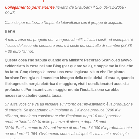
Collegamento permanente
Inviato da
GrauSam
il Gio, 06/12/2008 -
09:45
Ciao sto per realizzare l'impianto fotovoltaico con il gruppo di acquisto.
Bene
A mio avviso nel progetto non vengono identificati tutti i costi, ad esempio c'è
il costo del secondo contatore enel e il costo del contratto di scambio (28,88
+ 30 euro l'anno).
Questa cosa l'ho saputa quando era Ministro Pecoraro Scanio, ed avevo
evidenziato la cosa nel suo Blog (per quanto vale), e sappiamo la fine che
ha fatto. Cmq ritengo la tassa una cosa ingiusta, visto che l'impianto
fornisce l'energia nel massimo bisogno della collettività: d'estate, quando
il bisogno di energia elettrica è maggiore, visti i condizionatori accesi a
profusione. Per incentivare maggiormente l'installazione sarebbe
necessario abolire questa tassa.
Un'altra voce che va ad incidere sul ritorno dell'investimento è la produzione
di energia. Se ipotizziamo un impianto di 3 Kw che produce 3200 Kw
all'anno, dobbiamo considerare che l'impianto dopo 10 anni potrebbe
rendere "solo" il 90 % delle potenza di picco, e dopo 25 anni
l'80%. Praticamente in 20 anni invece di produrre 64.000 Kw probabilmente
ne produrrò 61.064. Ovviamente sono calcoli ipotetici ma a mio avviso più