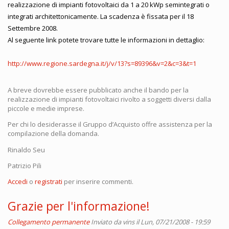
realizzazione di impianti fotovoltaici da 1 a 20 kWp semintegrati o
integrati architettonicamente. La scadenza è fissata per il 18
Settembre 2008.
Al seguente link potete trovare tutte le informazioni in dettaglio:
http://www.regione.sardegna.it/j/v/13?s=89396&v=2&c=3&t=1
A breve dovrebbe essere pubblicato anche il bando per la
realizzazione di impianti fotovoltaici rivolto a soggetti diversi dalla
piccole e medie imprese.
Per chi lo desiderasse il Gruppo d’Acquisto offre assistenza per la
compilazione della domanda.
Rinaldo Seu
Patrizio Pili
Accedi
o
registrati
per inserire commenti.
Grazie per l'informazione!
Collegamento permanente
Inviato da
vins
il Lun, 07/21/2008 - 19:59