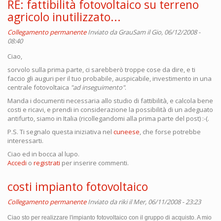
RE: fattibilità fotovoltaico su terreno
agricolo inutilizzato...
Collegamento permanente
Inviato da
GrauSam
il Gio, 06/12/2008 -
08:40
Ciao,
sorvolo sulla prima parte, ci sarebberò troppe cose da dire, e ti
faccio gli auguri per il tuo probabile, auspicabile, investimento in una
centrale fotovoltaica
"ad inseguimento"
.
Manda i documenti necessaria allo studio di fattibilità, e calcola bene
costi e ricavi, e prendi in considerazione la possibilità di un adeguato
antifurto, siamo in Italia (ricollegandomi alla prima parte del post) :-(.
P.S. Ti segnalo questa iniziativa nel
cuneese
, che forse potrebbe
interessarti.
Ciao ed in bocca al lupo.
Accedi
o
registrati
per inserire commenti.
costi impianto fotovoltaico
Collegamento permanente
Inviato da
riki
il Mer, 06/11/2008 - 23:23
Ciao sto per realizzare l'impianto fotovoltaico con il gruppo di acquisto. A mio