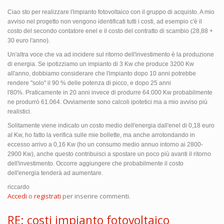
Ciao sto per realizzare l'impianto fotovoltaico con il gruppo di acquisto. A mio
avviso nel progetto non vengono identificati tutti i costi, ad esempio c'è il
costo del secondo contatore enel e il costo del contratto di scambio (28,88 +
30 euro l'anno).
Un'altra voce che va ad incidere sul ritorno dell'investimento è la produzione
di energia. Se ipotizziamo un impianto di 3 Kw che produce 3200 Kw
all'anno, dobbiamo considerare che l'impianto dopo 10 anni potrebbe
rendere "solo" il 90 % delle potenza di picco, e dopo 25 anni
l'80%. Praticamente in 20 anni invece di produrre 64.000 Kw probabilmente
ne produrrò 61.064. Ovviamente sono calcoli ipotetici ma a mio avviso più
realistici.
Solitamente viene indicato un costo medio dell'energia dall'enel di 0,18 euro
al Kw, ho fatto la verifica sulle mie bollette, ma anche arrotondando in
eccesso arrivo a 0,16 Kw (ho un consumo medio annuo intorno ai 2800-
2900 Kw), anche questo contribuisci a spostare un poco più avanti il ritorno
dell'investimento. Occorre aggiungere che probabilmente il costo
dell'energia tenderà ad aumentare.
riccardo
Accedi
o
registrati
per inserire commenti.
RE: costi impianto fotovoltaico