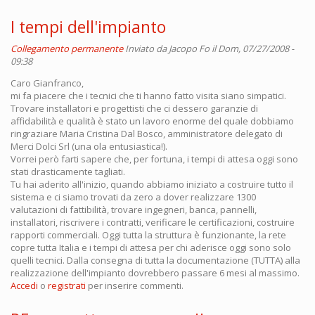
I tempi dell'impianto
Collegamento permanente
Inviato da
Jacopo Fo
il Dom, 07/27/2008 -
09:38
Caro Gianfranco,
mi fa piacere che i tecnici che ti hanno fatto visita siano simpatici.
Trovare installatori e progettisti che ci dessero garanzie di
affidabilità e qualità è stato un lavoro enorme del quale dobbiamo
ringraziare Maria Cristina Dal Bosco, amministratore delegato di
Merci Dolci Srl (una ola entusiastica!).
Vorrei però farti sapere che, per fortuna, i tempi di attesa oggi sono
stati drasticamente tagliati.
Tu hai aderito all'inizio, quando abbiamo iniziato a costruire tutto il
sistema e ci siamo trovati da zero a dover realizzare 1300
valutazioni di fattibilità, trovare ingegneri, banca, pannelli,
installatori, riscrivere i contratti, verificare le certificazioni, costruire
rapporti commerciali. Oggi tutta la struttura è funzionante, la rete
copre tutta Italia e i tempi di attesa per chi aderisce oggi sono solo
quelli tecnici. Dalla consegna di tutta la documentazione (TUTTA) alla
realizzazione dell'impianto dovrebbero passare 6 mesi al massimo.
Accedi
o
registrati
per inserire commenti.