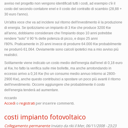
avviso nel progetto non vengono identificati tutti i costi, ad esempio c'è il
costo del secondo contatore enel e il costo del contratto di scambio (28,88 +
30 euro l'anno).
Un'altra voce che va ad incidere sul ritorno dell'investimento è la produzione
di energia. Se ipotizziamo un impianto di 3 Kw che produce 3200 Kw
all'anno, dobbiamo considerare che l'impianto dopo 10 anni potrebbe
rendere "solo" il 90 % delle potenza di picco, e dopo 25 anni
l'80%. Praticamente in 20 anni invece di produrre 64.000 Kw probabilmente
ne produrrò 61.064. Ovviamente sono calcoli ipotetici ma a mio avviso più
realistici.
Solitamente viene indicato un costo medio dell'energia dall'enel di 0,18 euro
al Kw, ho fatto la verifica sulle mie bollette, ma anche arrotondando in
eccesso arrivo a 0,16 Kw (ho un consumo medio annuo intorno ai 2800-
2900 Kw), anche questo contribuisci a spostare un poco più avanti il ritorno
dell'investimento. Occorre aggiungere che probabilmente il costo
dell'energia tenderà ad aumentare.
riccardo
Accedi
o
registrati
per inserire commenti.
costi impianto fotovoltaico
Collegamento permanente
Inviato da
riki
il Mer, 06/11/2008 - 23:23