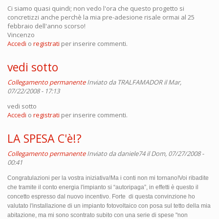
Ci siamo quasi quindi; non vedo l'ora che questo progetto si
concretizzi anche perchè la mia pre-adesione risale ormai al 25
febbraio dell'anno scorso!
Vincenzo
Accedi
o
registrati
per inserire commenti.
vedi sotto
Collegamento permanente
Inviato da
TRALFAMADOR
il Mar,
07/22/2008 - 17:13
vedi sotto
Accedi
o
registrati
per inserire commenti.
LA SPESA C'è!?
Collegamento permanente
Inviato da
daniele74
il Dom, 07/27/2008 -
00:41
Congratulazioni per la vostra iniziativa!Ma i conti non mi tornano!Voi ribadite
che tramite il conto energia l'impianto si “autoripaga”, in effetti è questo il
concetto espresso dal nuovo incentivo. Forte
di questa convinzione ho
valutato l'installazione di un impianto fotovoltaico con posa sul tetto della mia
abitazione, ma mi sono scontrato subito con una serie di spese "non