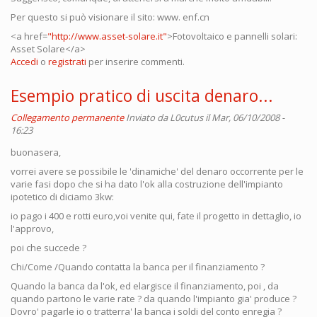
Per questo si può visionare il sito: www. enf.cn
<a href=
"http://www.asset-solare.it"
>Fotovoltaico e pannelli solari:
Asset Solare</a>
Accedi
o
registrati
per inserire commenti.
Esempio pratico di uscita denaro...
Collegamento permanente
Inviato da
L0cutus
il Mar, 06/10/2008 -
16:23
buonasera,
vorrei avere se possibile le 'dinamiche' del denaro occorrente per le
varie fasi dopo che si ha dato l'ok alla costruzione dell'impianto
ipotetico di diciamo 3kw:
io pago i 400 e rotti euro,voi venite qui, fate il progetto in dettaglio, io
l'approvo,
poi che succede ?
Chi/Come /Quando contatta la banca per il finanziamento ?
Quando la banca da l'ok, ed elargisce il finanziamento, poi , da
quando partono le varie rate ? da quando l'impianto gia' produce ?
Dovro' pagarle io o tratterra' la banca i soldi del conto enregia ?