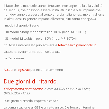
Il fatto che le matricole siano "bruciate" non toglie nulla alla validità
dei moduli, che possono essere installati in isola o su impianti che
non dovranno accedere al conto energia italiano (es. impianti di ong
in altri Paesi, in genere impianti all’estero, altri conto energia…).
I moduli disponibili sono
- 10 moduli Sharp monocristallino 180W (mod. NU-S0E3E)
- 33 moduli Mitsubishi poly 180W (mod. MF180TD4)
Chi fosse interessato può scrivere a
fotovoltaico@mercidolci.it
.
Grazie e, ovviamente, buon sole a tutti!
La Redazione
Accedi
o
registrati
per inserire commenti.
Due giorni di ritardo,
Collegamento permanente
Inviato da
TRALFAMADOR
il Mar,
07/22/2008 - 17:23
Due giorni di ritardo, rispetto a cosa?
La comunicazione al GSE è un atto unico. C'è forse un termine