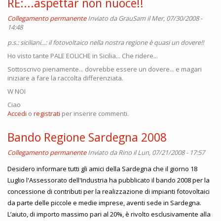
RE:...aspettar non nuoce!!
Collegamento permanente
Inviato da
GrauSam
il Mer, 07/30/2008 -
14:48
p.s.: siciliani...: il fotovoltaico nella nostra regione è quasi un dovere!!
Ho visto tante PALE EOLICHE in Sicilia... Che ridere...
Sottoscrivo pienamente... dovrebbe essere un dovere... e magari
iniziare a fare la raccolta differenziata.
W NOI
Ciao
Accedi
o
registrati
per inserire commenti.
Bando Regione Sardegna 2008
Collegamento permanente
Inviato da
Rino
il Lun, 07/21/2008 - 17:57
Desidero informare tutti gli amici della Sardegna che il giorno 18
Luglio l'Assessorato dell'Industria ha pubblicato il bando 2008 per la
concessione di contributi per la realizzazione di impianti fotovoltaici
da parte delle piccole e medie imprese, aventi sede in Sardegna.
L’aiuto, di importo massimo pari al 20%, è rivolto esclusivamente alla