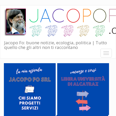
Salta
al
contenuto
principale
Jacopo Fo: buone notizie, ecologia, politica | Tutto
quello che gli altri non ti raccontano
Toggl
naviga