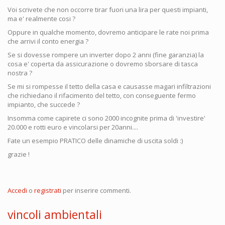
Voi scrivete che non occorre tirar fuori una lira per questi impianti,
ma e' realmente cosi ?
Oppure in qualche momento, dovremo anticipare le rate noi prima
che arrivi il conto energia ?
Se si dovesse rompere un inverter dopo 2 anni (fine garanzia) la
cosa e' coperta da assicurazione o dovremo sborsare di tasca
nostra ?
Se mi si rompesse il tetto della casa e causasse magari infiltrazioni
che richiedano il rifacimento del tetto, con conseguente fermo
impianto, che succede ?
Insomma come capirete ci sono 2000 incognite prima di 'investire'
20.000 e rotti euro e vincolarsi per 20anni....
Fate un esempio PRATICO delle dinamiche di uscita soldi :)
grazie !
Accedi
o
registrati
per inserire commenti.
vincoli ambientali