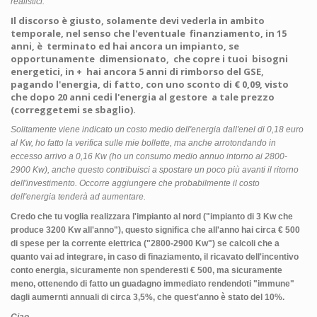
realistici.
Il discorso è giusto, solamente devi vederla in ambito
temporale, nel senso che l'eventuale finanziamento, in 15
anni, è terminato ed hai ancora un impianto, se
opportunamente dimensionato, che copre i tuoi bisogni
energetici, in + hai ancora 5 anni di rimborso del GSE,
pagando l'energia, di fatto, con uno sconto di € 0,09, visto
che dopo 20 anni cedi l'energia al gestore a tale prezzo
(correggetemi se sbaglio).
Solitamente viene indicato un costo medio dell'energia dall'enel di 0,18 euro
al Kw, ho fatto la verifica sulle mie bollette, ma anche arrotondando in
eccesso arrivo a 0,16 Kw (ho un consumo medio annuo intorno ai 2800-
2900 Kw), anche questo contribuisci a spostare un poco più avanti il ritorno
dell'investimento. Occorre aggiungere che probabilmente il costo
dell'energia tenderà ad aumentare.
Credo che tu voglia realizzara l'impianto al nord ("
impianto di 3 Kw che
produce 3200 Kw all'anno"), questo significa che all'anno hai circa € 500
di spese per la corrente elettrica ("
2800-2900 Kw") se calcoli che a
quanto vai ad integrare, in caso di finaziamento, il ricavato dell'incentivo
conto energia, sicuramente non spenderesti € 500, ma sicuramente
meno, ottenendo di fatto un guadagno immediato rendendoti "immune"
dagli aumernti annuali di circa 3,5%, che quest'anno è stato del 10%.
Ciao