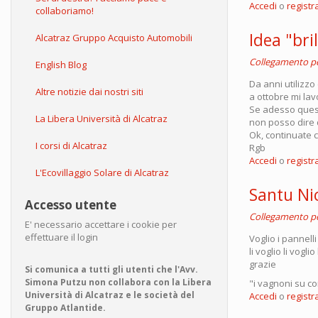
Accedi
o
registra
collaboriamo!
Idea "bri
Alcatraz Gruppo Acquisto Automobili
Collegamento 
English Blog
Da anni utilizzo
Altre notizie dai nostri siti
a ottobre mi lav
Se adesso questo
La Libera Università di Alcatraz
non posso dire d
Ok, continuate c
I corsi di Alcatraz
Rgb
Accedi
o
registra
L'Ecovillaggio Solare di Alcatraz
Santu Nic
Accesso utente
Collegamento 
E' necessario accettare i cookie per
effettuare il login
Voglio i pannelli 
li voglio li voglio
grazie
Si comunica a tutti gli utenti che l'Avv.
Simona Putzu non collabora con la Libera
"i vagnoni su co
Università di Alcatraz e le società del
Accedi
o
registra
Gruppo Atlantide.