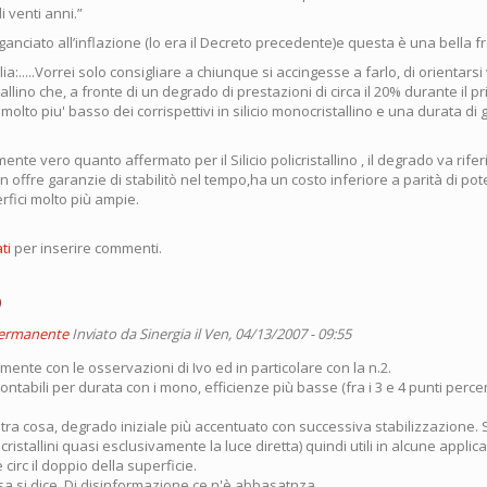
di venti anni.”
anciato all’inflazione (lo era il Decreto precedente)e questa è una bella f
ia:.....Vorrei solo consigliare a chiunque si accingesse a farlo, di orientarsi
istallino che, a fronte di un degrado di prestazioni di circa il 20% durante il 
olto piu' basso dei corrispettivi in silicio monocristallino e una durata di
te vero quanto affermato per il Silicio policristallino , il degrado va riferit
ffre garanzie di stabilitò nel tempo,ha un costo inferiore a parità di pot
fici molto più ampie.
ti
per inserire commenti.
o
permanente
Inviato da
Sinergia
il Ven, 04/13/2007 - 09:55
nte con le osservazioni di Ivo ed in particolare con la n.2.
rontabili per durata con i mono, efficienze più basse (fra i 3 e 4 punti perce
ltra cosa, degrado iniziale più accentuato con successiva stabilizzazione.
i cristallini quasi esclusivamente la luce diretta) quindi utili in alcune applica
circ il doppio della superficie.
sa si dice. Di disinformazione ce n'è abbasatnza.