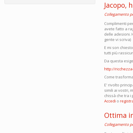
Jacopo, h
Collegamento 
Complimenti per
avete fatto a rag
delle adesioni. 
gente vi scriva)
E mi son chiest
tutti più rassic
Da questa esige
http://ricchezza
Come trasformare
E' rivolto prin
simili ai vostri
chissà che tra i
Accedi
o
registra
Ottima in
Collegamento 