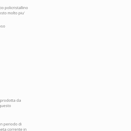
io policristallino
osto molto piu'
oso
a prodotta da
 questo
un periodo di
neta corrente in