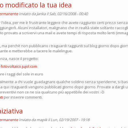
o modificato la tua idea
permanente
Inviato da
Janka
il Sab, 02/16/2008 - 00:40
 l'idea, per me è frustrante leggere che avete raggiunto certi prezzi sen
giungerli. Alcuni installatori, malignano che in realtà state soltanto raccogl
Ho provato a scrivervi una mail e avete tempi di risposta molto lenti (imm
o, ma perchè non pubblicano i traguardi raggiunti sul blog giorno dopo gio
urante e metterebbe a tacere le malelingue.
nza, nasce il progetto:
-fotovoltaico.jujol.com
 i raggi del sole in euro
cipalmente a chi vuole guadagnare qualche soldino senza spenderne, si basa
, ma qui i traguardi vengono pubblicati giorno dopo giorno. Provate a dargli 
 preventivi non ce ne sia qualcuno più appetibile dei vostri :-D
ti
per inserire commenti.
iziativa
permanente
Inviato da
mapik
il Lun, 02/19/2007 - 19:18