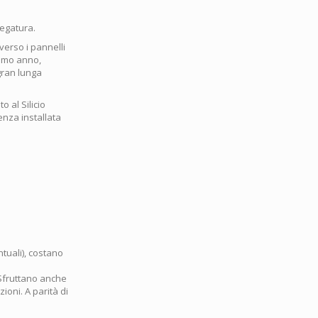
regatura.
 verso i pannelli
primo anno,
 gran lunga
o al Silicio
enza installata
ntuali), costano
 Sfruttano anche
zioni. A parità di