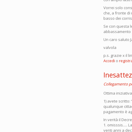
Vorrei solo consi
che, a fronte di
basso dei corris
Se con questa l
abbassamento d
Un caro saluto 
valvola
p.s. grazie x il l
Accedi
o
registra
Inesattez
Collegamento 
Ottima iniziativa
1) avete scritto
qualunque citta
pagamento è agga
In verità il Decr
1. omisssis.....
venti anni a dec