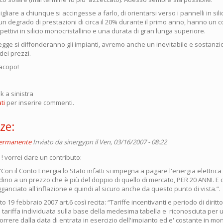
gliare a chiunque si accingesse a farlo, di orientarsi verso i pannelli in silic
 un degrado di prestazioni di circa il 20% durante il primo anno, hanno un c
pettivi in silicio monocristallino e una durata di gran lunga superiore.
egge si diffonderanno gli impianti, avremo anche un inevitabile e sostanzi
ei prezzi.
Jacopo!
ink a sinistra
ti
per inserire commenti.
ze:
permanente
Inviato da
sinergypn
il Ven, 03/16/2007 - 08:22
 ! vorrei dare un contributo:
: “Con il Conto Energia lo Stato infatti si impegna a pagare l'energia elettric
dino a un prezzo che è più del doppio di quello di mercato, PER 20 ANNI. E
nciato all'inflazione e quindi al sicuro anche da questo punto di vista.”.
eto 19 febbraio 2007 art.6 così recita: “Tariffe incentivanti e periodo di diritto
 La tariffa individuata sulla base della medesima tabella e' riconosciuta per 
orrere dalla data di entrata in esercizio dell'impianto ed e' costante in mo