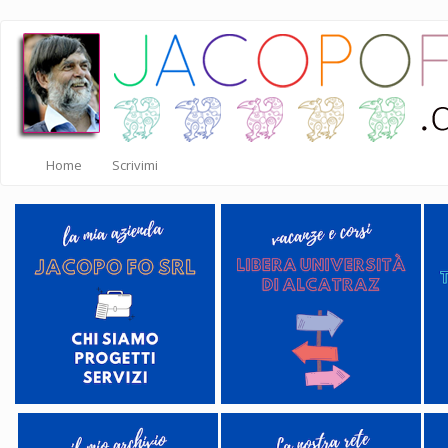
Salta
al
contenuto
principale
Home
Scrivimi