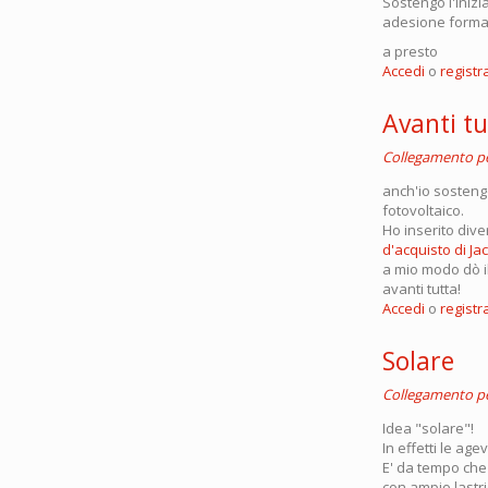
Sostengo l'inizi
adesione forma
a presto
Accedi
o
registra
Avanti tu
Collegamento 
anch'io sostengo
fotovoltaico.
Ho inserito dive
d'acquisto di Ja
a mio modo dò il 
avanti tutta!
Accedi
o
registra
Solare
Collegamento 
Idea "solare"!
In effetti le ag
E' da tempo che 
con ampio lastri