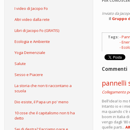
PER CONOSCER
I video di Jacopo Fo
Inviato da
Jacop
Il
Gruppo d'
Altri video dalla rete
Libri di Jacopo Fo (GRATIS)
Tags:
Panne
Ecologia e Ambiente
Ener
Ecol
Yoga Demenziale
Salute
Commenti
Sesso e Piacere
pannelli 
La storia che non ti raccontano a
scuola
Collegamento 
Bell'idea! Io mo
Dio esiste, il Papa un po' meno
Intanto io e i m
ma quando c'è di
10 cose che il capitalismo non ti ha
boom in Italia d
detto
vengo dagli '80
quelle parti...
AR
Sei di destra? Facciamo pace e