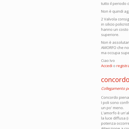
tutto il periodo 
Non è quindi agg
2 Valvola consigl
in silicio policr
hanno un costo m
superiore.
Non è assolutamen
AMORFO che non o
ma occupa super
Ciao Ivo
Accedi
o
registra
concord
Collegamento 
Concordo piename
I poli sono conf
un po' meno.
L'amorfo è un'a
la luce diffusa (
potenza occorre 
Attenzione a co