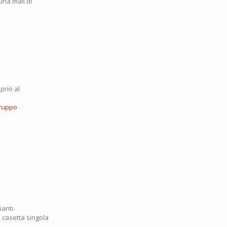
una mail di
prio al
ruppo
ianti.
a casetta singola