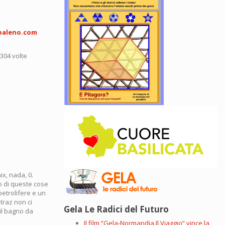
baleno.com
5304 volte
ix, nada, 0.
no di queste cose
petrolifere e un
atraz non ci
Gela Le Radici del Futuro
il bagno da
Il film “Gela-Normandia.Il Viaggio” vince la