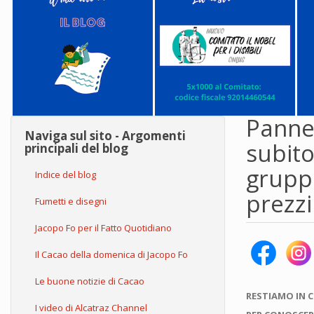
Pannel
Naviga sul sito - Argomenti
subito
principali del blog
gruppo
Indice del blog
prezzi
Fumetti e disegni
Jacopo Fo per il Fatto Quotidiano
Il Cacao della domenica di Jacopo Fo
Le buone notizie di Cacao
RESTIAMO IN 
I video di Alcatraz Channel