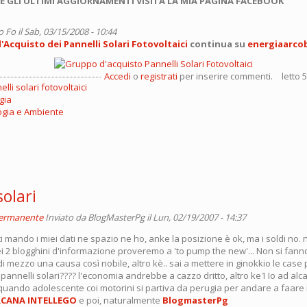
E GLI ULTIMI AGGIORNAMENTI VISITA LA MIA PAGINA FACEBOOK
o Fo
il Sab, 03/15/2008 - 10:44
Acquisto dei Pannelli Solari Fotovoltaici
continua su
energiaarco
Accedi
o
registrati
per inserire commenti.
letto 
lli solari fotovoltaici
gia
ogia e Ambiente
solari
permanente
Inviato da
BlogMasterPg
il Lun, 02/19/2007 - 14:37
 ti mando i miei dati ne spazio ne ho, anke la posizione è ok, ma i soldi no. n
iei 2 blogghini d'informazione proveremo a 'to pump the new'... Non si fan
 mezzo una causa così nobile, altro kè.. sai a mettere in ginokkio le case 
i pannelli solari???? l'economia andrebbe a cazzo dritto, altro ke1 Io ad alc
 quando adolescente coi motorini si partiva da perugia per andare a faare 
CANA INTELLEGO
e poi, naturalmente
BlogmasterPg