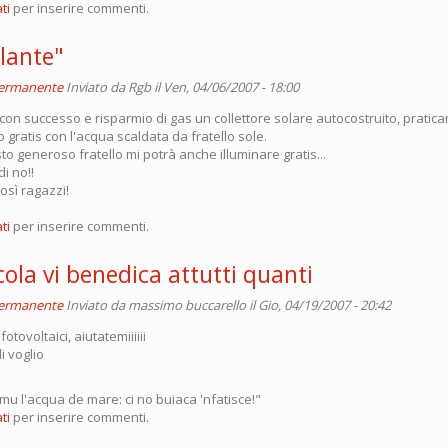
ti
per inserire commenti.
llante"
permanente
Inviato da
Rgb
il Ven, 04/06/2007 - 18:00
 con successo e risparmio di gas un collettore solare autocostruito, pratic
o gratis con l'acqua scaldata da fratello sole.
 generoso fratello mi potrà anche illuminare gratis...
i no!!
osì ragazzi!
ti
per inserire commenti.
ola vi benedica attutti quanti
permanente
Inviato da
massimo buccarello
il Gio, 04/19/2007 - 20:42
fotovoltaici, aiutatemiiiiii
 li voglio
mu l'acqua de mare: ci no buiaca 'nfatisce!"
ti
per inserire commenti.