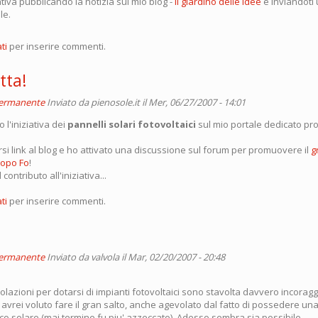
ativa pubblicando la notizia sul mio blog -
il giardino delle idee
e inviandoti 
le.
ti
per inserire commenti.
tta!
permanente
Inviato da
pienosole.it
il Mer, 06/27/2007 - 14:01
 l'iniziativa dei
pannelli solari fotovoltaici
sul mio portale dedicato pro
rsi link al blog e ho attivato una discussione sul forum per promuovere il
g
copo Fo
!
contributo all'iniziativa...
ti
per inserire commenti.
permanente
Inviato da
valvola
il Mar, 02/20/2007 - 20:48
evolazioni per dotarsi di impianti fotovoltaici sono stavolta davvero incoragg
avrei voluto fare il gran salto, anche agevolato dal fatto di possedere un
co solare (mai termine fu piu' azzeccato). Adesso sembra sia possibile.