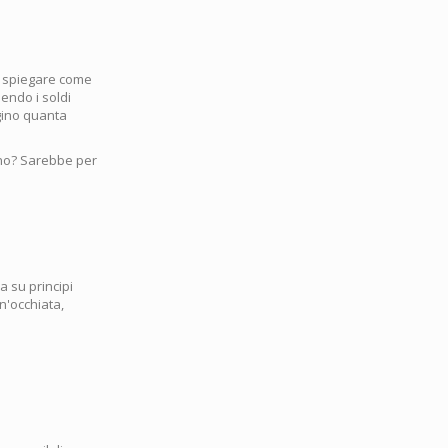
za spiegare come
iendo i soldi
agino quanta
rno? Sarebbe per
 su principi
un'occhiata,