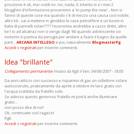
posizione è ok, ma i soldi no. nix, nada, 0. Intanto io e i miei 2
blogghini d'informazione proveremo a 'to pump the new'... Non si
fanno di queste cose ma quando c'è di mezzo una causa così nobile,
altro kè.. sai a mettere in ginokkio le case petrolifere e un boom in
Italia di pannelli solari???? l'economia andrebbe a cazzo dritto, altro
ke1 Io ad alcatraz non ci vengo dagli '80 quando adolescente coi
motorini si partiva da perugia per andare a faare il bagno da quelle
parti...
ARCANA INTELLEGO
e poi, naturalmente
BlogmasterPg
Accedi
o
registrati
per inserire commenti.
Idea "brillante"
Collegamento permanente
Inviato da
Rgb
il Ven, 04/06/2007 - 18:00
Da anni utilizzo con successo e risparmio di gas un collettore solare
autocostruito, praticamente da aprile a ottobre mi lavo gratis con
l'acqua scaldata da fratello sole.
Se adesso questo generoso fratello mi potrà anche illuminare
gratis...
non posso dire di no!!
Ok, continuate così ragazzi!
Rgb
Accedi
o
registrati
per inserire commenti.