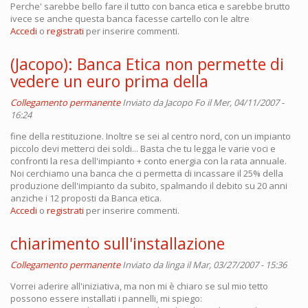
Perche' sarebbe bello fare il tutto con banca etica e sarebbe brutto
ivece se anche questa banca facesse cartello con le altre
Accedi
o
registrati
per inserire commenti.
(Jacopo): Banca Etica non permette di
vedere un euro prima della
Collegamento permanente
Inviato da
Jacopo Fo
il Mer, 04/11/2007 -
16:24
fine della restituzione. Inoltre se sei al centro nord, con un impianto
piccolo devi metterci dei soldi... Basta che tu legga le varie voci e
confronti la resa dell'impianto + conto energia con la rata annuale.
Noi cerchiamo una banca che ci permetta di incassare il 25% della
produzione dell'impianto da subito, spalmando il debito su 20 anni
anziche i 12 proposti da Banca etica.
Accedi
o
registrati
per inserire commenti.
chiarimento sull'installazione
Collegamento permanente
Inviato da
linga
il Mar, 03/27/2007 - 15:36
Vorrei aderire all'iniziativa, ma non mi è chiaro se sul mio tetto
possono essere installati i pannelli, mi spiego: