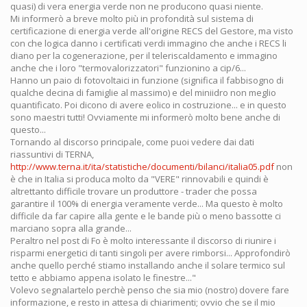
quasi) di vera energia verde non ne producono quasi niente.
Mi informerò a breve molto più in profondità sul sistema di
certificazione di energia verde all'origine RECS del Gestore, ma visto
con che logica danno i certificati verdi immagino che anche i RECS li
diano per la cogenerazione, per il teleriscaldamento e immagino
anche che i loro "termovalorizzatori" funzionino a cip/6...
Hanno un paio di fotovoltaici in funzione (significa il fabbisogno di
qualche decina di famiglie al massimo) e del miniidro non meglio
quantificato. Poi dicono di avere eolico in costruzione... e in questo
sono maestri tutti! Ovviamente mi informerò molto bene anche di
questo...
Tornando al discorso principale, come puoi vedere dai dati
riassuntivi di TERNA,
http://www.terna.it/ita/statistiche/documenti/bilanci/italia05.pdf
non
è che in Italia si produca molto da "VERE" rinnovabili e quindi è
altrettanto difficile trovare un produttore - trader che possa
garantire il 100% di energia veramente verde... Ma questo è molto
difficile da far capire alla gente e le bande più o meno bassotte ci
marciano sopra alla grande...
Peraltro nel post di Fo è molto interessante il discorso di riunire i
risparmi energetici di tanti singoli per avere rimborsi... Approfondirò
anche quello perché stiamo installando anche il solare termico sul
tetto e abbiamo appena isolato le finestre..."
Volevo segnalartelo perchè penso che sia mio (nostro) dovere fare
informazione, e resto in attesa di chiarimenti; ovvio che se il mio