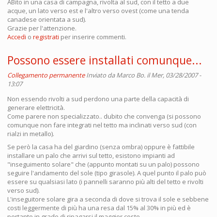
ABito in una casa di campagna, rivolta al sud, con il tetto a due
acque, un lato verso est e l'altro verso ovest (come una tenda
canadese orientata a sud).
Grazie per l'attenzione.
Accedi
o
registrati
per inserire commenti.
Possono essere installati comunque...
Collegamento permanente
Inviato da
Marco Bo.
il Mer, 03/28/2007 -
13:07
Non essendo rivolti a sud perdono una parte della capacità di
generare elettricità.
Come parere non specializzato.. dubito che convenga (si possono
comunque non fare integrati nel tetto ma inclinati verso sud (con
rialzi in metallo).
Se però la casa ha del giardino (senza ombra) oppure è fattibile
installare un palo che arrivi sul tetto, esistono impianti ad
"inseguimento solare" che (appunto montati su un palo) possono
seguire l'andamento del sole (tipo girasole). A quel punto il palo può
essere su qualsiasi lato (i pannelli saranno più alti del tetto e rivolti
verso sud).
L'inseguitore solare gira a seconda di dove si trova il sole e sebbene
costi leggermente di più ha una resa dal 15% al 30% in più ed è
pertanto in grado di ripagarsi il maggior costo.