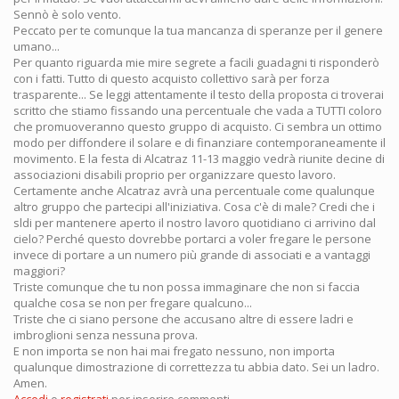
Sennò è solo vento.
Peccato per te comunque la tua mancanza di speranze per il genere
umano...
Per quanto riguarda mie mire segrete a facili guadagni ti risponderò
con i fatti. Tutto di questo acquisto collettivo sarà per forza
trasparente... Se leggi attentamente il testo della proposta ci troverai
scritto che stiamo fissando una percentuale che vada a TUTTI coloro
che promuoveranno questo gruppo di acquisto. Ci sembra un ottimo
modo per diffondere il solare e di finanziare contemporaneamente il
movimento. E la festa di Alcatraz 11-13 maggio vedrà riunite decine di
associazioni disabili proprio per organizzare questo lavoro.
Certamente anche Alcatraz avrà una percentuale come qualunque
altro gruppo che partecipi all'iniziativa. Cosa c'è di male? Credi che i
sldi per mantenere aperto il nostro lavoro quotidiano ci arrivino dal
cielo? Perché questo dovrebbe portarci a voler fregare le persone
invece di portare a un numero più grande di associati e a vantaggi
maggiori?
Triste comunque che tu non possa immaginare che non si faccia
qualche cosa se non per fregare qualcuno...
Triste che ci siano persone che accusano altre di essere ladri e
imbroglioni senza nessuna prova.
E non importa se non hai mai fregato nessuno, non importa
qualunque dimostrazione di correttezza tu abbia dato. Sei un ladro.
Amen.
Accedi
o
registrati
per inserire commenti.