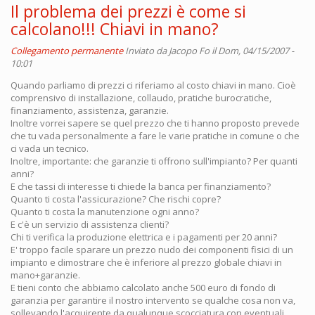
Il problema dei prezzi è come si
calcolano!!! Chiavi in mano?
Collegamento permanente
Inviato da
Jacopo Fo
il Dom, 04/15/2007 -
10:01
Quando parliamo di prezzi ci riferiamo al costo chiavi in mano. Cioè
comprensivo di installazione, collaudo, pratiche burocratiche,
finanziamento, assistenza, garanzie.
Inoltre vorrei sapere se quel prezzo che ti hanno proposto prevede
che tu vada personalmente a fare le varie pratiche in comune o che
ci vada un tecnico.
Inoltre, importante: che garanzie ti offrono sull'impianto? Per quanti
anni?
E che tassi di interesse ti chiede la banca per finanziamento?
Quanto ti costa l'assicurazione? Che rischi copre?
Quanto ti costa la manutenzione ogni anno?
E c'è un servizio di assistenza clienti?
Chi ti verifica la produzione elettrica e i pagamenti per 20 anni?
E' troppo facile sparare un prezzo nudo dei componenti fisici di un
impianto e dimostrare che è inferiore al prezzo globale chiavi in
mano+garanzie.
E tieni conto che abbiamo calcolato anche 500 euro di fondo di
garanzia per garantire il nostro intervento se qualche cosa non va,
sollevando l'acquirente da qualunque scocciatura con eventuali