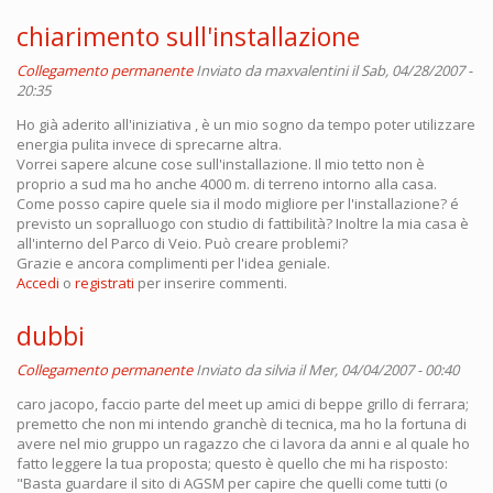
chiarimento sull'installazione
Collegamento permanente
Inviato da
maxvalentini
il Sab, 04/28/2007 -
20:35
Ho già aderito all'iniziativa , è un mio sogno da tempo poter utilizzare
energia pulita invece di sprecarne altra.
Vorrei sapere alcune cose sull'installazione. Il mio tetto non è
proprio a sud ma ho anche 4000 m. di terreno intorno alla casa.
Come posso capire quele sia il modo migliore per l'installazione? é
previsto un sopralluogo con studio di fattibilità? Inoltre la mia casa è
all'interno del Parco di Veio. Può creare problemi?
Grazie e ancora complimenti per l'idea geniale.
Accedi
o
registrati
per inserire commenti.
dubbi
Collegamento permanente
Inviato da
silvia
il Mer, 04/04/2007 - 00:40
caro jacopo, faccio parte del meet up amici di beppe grillo di ferrara;
premetto che non mi intendo granchè di tecnica, ma ho la fortuna di
avere nel mio gruppo un ragazzo che ci lavora da anni e al quale ho
fatto leggere la tua proposta; questo è quello che mi ha risposto:
"Basta guardare il sito di AGSM per capire che quelli come tutti (o