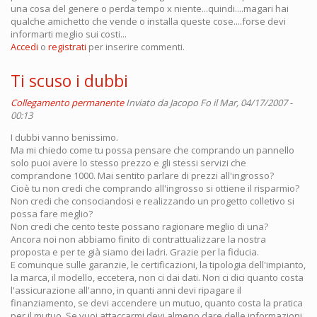
una cosa del genere o perda tempo x niente...quindi....magari hai
qualche amichetto che vende o installa queste cose....forse devi
informarti meglio sui costi...
Accedi
o
registrati
per inserire commenti.
Ti scuso i dubbi
Collegamento permanente
Inviato da
Jacopo Fo
il Mar, 04/17/2007 -
00:13
I dubbi vanno benissimo.
Ma mi chiedo come tu possa pensare che comprando un pannello
solo puoi avere lo stesso prezzo e gli stessi servizi che
comprandone 1000. Mai sentito parlare di prezzi all'ingrosso?
Cioè tu non credi che comprando all'ingrosso si ottiene il risparmio?
Non credi che consociandosi e realizzando un progetto colletivo si
possa fare meglio?
Non credi che cento teste possano ragionare meglio di una?
Ancora noi non abbiamo finito di contrattualizzare la nostra
proposta e per te già siamo dei ladri. Grazie per la fiducia.
E comunque sulle garanzie, le certificazioni, la tipologia dell'impianto,
la marca, il modello, eccetera, non ci dai dati. Non ci dici quanto costa
l'assicurazione all'anno, in quanti anni devi ripagare il
finanziamento, se devi accendere un mutuo, quanto costa la pratica
per il mutuo. Se vuoi attaccarmi devi almeno dare delle informazioni.