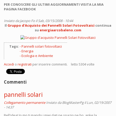
PER CONOSCERE GLI ULTIMI AGGIORNAMENTI VISITA LA MIA
PAGINA FACEBOOK
Inviato da
Jacopo Fo
il Sab, 03/15/2008 - 10:44
Il
Gruppo d'Acquisto dei Pannelli Solari Fotovoltaici
continua
su
energiaarcobaleno.com
Tags:
Pannelli solari fotovoltaici
Energia
Ecologia e Ambiente
Accedi
o
registrati
per inserire commenti.
letto 5304 volte
Commenti
pannelli solari
Collegamento permanente
Inviato da
BlogMasterPg
il Lun, 02/19/2007
- 14:37
Bell'idea! Io mo ti mando i miei dati ne spazio ne ho, anke la