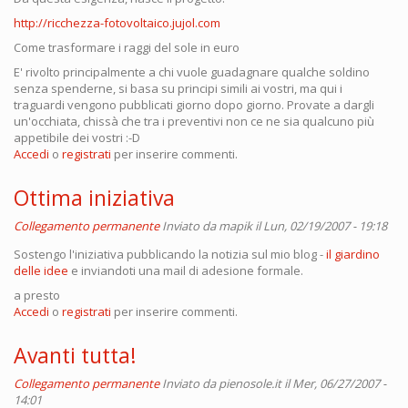
http://ricchezza-fotovoltaico.jujol.com
Come trasformare i raggi del sole in euro
E' rivolto principalmente a chi vuole guadagnare qualche soldino
senza spenderne, si basa su principi simili ai vostri, ma qui i
traguardi vengono pubblicati giorno dopo giorno. Provate a dargli
un'occhiata, chissà che tra i preventivi non ce ne sia qualcuno più
appetibile dei vostri :-D
Accedi
o
registrati
per inserire commenti.
Ottima iniziativa
Collegamento permanente
Inviato da
mapik
il Lun, 02/19/2007 - 19:18
Sostengo l'iniziativa pubblicando la notizia sul mio blog -
il giardino
delle idee
e inviandoti una mail di adesione formale.
a presto
Accedi
o
registrati
per inserire commenti.
Avanti tutta!
Collegamento permanente
Inviato da
pienosole.it
il Mer, 06/27/2007 -
14:01