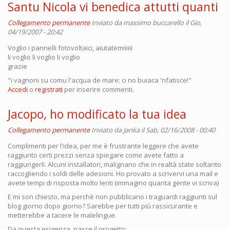
Santu Nicola vi benedica attutti quanti
Collegamento permanente
Inviato da
massimo buccarello
il Gio,
04/19/2007 - 20:42
Voglio i pannelli fotovoltaici, aiutatemiiiiii
li voglio li voglio li voglio
grazie
"i vagnoni su comu l'acqua de mare: ci no buiaca 'nfatisce!"
Accedi
o
registrati
per inserire commenti.
Jacopo, ho modificato la tua idea
Collegamento permanente
Inviato da
Janka
il Sab, 02/16/2008 - 00:40
Complimenti per l'idea, per me è frustrante leggere che avete
raggiunto certi prezzi senza spiegare come avete fatto a
raggiungerli. Alcuni installatori, malignano che in realtà state soltanto
raccogliendo i soldi delle adesioni. Ho provato a scrivervi una mail e
avete tempi di risposta molto lenti (immagino quanta gente vi scriva)
E mi son chiesto, ma perchè non pubblicano i traguardi raggiunti sul
blog giorno dopo giorno? Sarebbe per tutti più rassicurante e
metterebbe a tacere le malelingue.
Da questa esigenza, nasce il progetto: