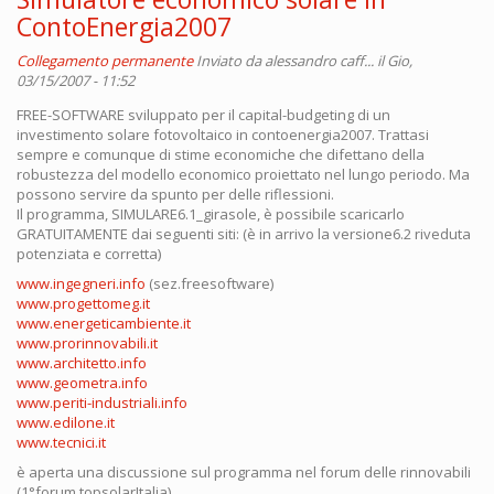
ContoEnergia2007
Collegamento permanente
Inviato da
alessandro caff...
il Gio,
03/15/2007 - 11:52
FREE-SOFTWARE sviluppato per il capital-budgeting di un
investimento solare fotovoltaico in contoenergia2007. Trattasi
sempre e comunque di stime economiche che difettano della
robustezza del modello economico proiettato nel lungo periodo. Ma
possono servire da spunto per delle riflessioni.
Il programma, SIMULARE6.1_girasole, è possibile scaricarlo
GRATUITAMENTE dai seguenti siti: (è in arrivo la versione6.2 riveduta
potenziata e corretta)
www.ingegneri.info
(sez.freesoftware)
www.progettomeg.it
www.energeticambiente.it
www.prorinnovabili.it
www.architetto.info
www.geometra.info
www.periti-industriali.info
www.edilone.it
www.tecnici.it
è aperta una discussione sul programma nel forum delle rinnovabili
(1°forum topsolarItalia)