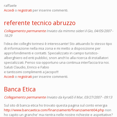
raffaele
Accedi
o
registrati
per inserire commenti.
referente tecnico abruzzo
Collegamento permanente
Inviato da
mimmo sideri
il Gio, 04/05/2007 -
18:29
l'idea dei colleghi torinesi è interessante! Sto attuando lo stesso tipo
di informazione nella mia zona e mi metto a disposizione per
approfondimenti e contatti. Specializzato in campo turistico-
alberghiero ed enti pubblici, snon anch'io alla ricerca di installatori
specializzati. Penso sia opportuno una continua interfaccia tra noi.
Saluti Claudio, Enrico e Fabio
e tantissimi complimenti a Jacopo!!!
Accedi
o
registrati
per inserire commenti.
Banca Etica
Collegamento permanente
Inviato da
kyra65
il Mar, 03/27/2007 - 09:13
Sul sito di banca etica ho trovato questa pagina sul conto energia
http://www.bancaetica.com/finanziamenti/finanziamenti04.php
non
ho capito un granche' ma rientra nelle nostre richieste e aspettative?