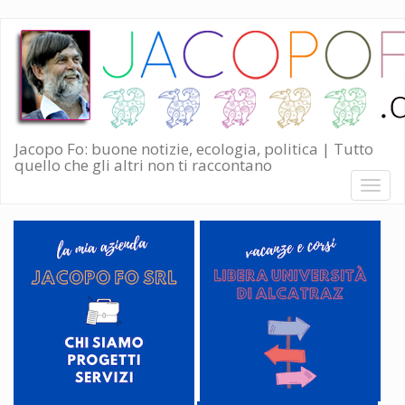
Salta
al
contenuto
principale
Jacopo Fo: buone notizie, ecologia, politica | Tutto
quello che gli altri non ti raccontano
Toggl
naviga