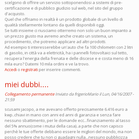
scelgono di offrire un servizio sottoponendosi a sistemi di pre-
certificazione e di pubblico giudizio sul web, nel sito del gruppo
d'acquisto.
Quel che offriamo in realtà è un prodotto globale di un livello di
qualità stellarmente lontano da quelli disponibili oggi.
Se tutti insieme ci riusciamo otterremo non solo un buon impianto a
un prezzo giusto ma avremo anche creato un sistema, un
procedimento, che potremo applicare ad altri prodotti.
Ad esempio ti interesserebbe un'auto che fa 100 chilometri con 2 litri
di gasolio, in città va a elettricità, ha i pannelli fotovoltaici sul tetto,
recupera l'energia della frenata e delle discese e e costa meno di 16
mila euro? Datemi 10 mila ordini e ve la trovo.
Accedi
o
registrati
per inserire commenti.
miei dubbi....
Collegamento permanente
Inviato da
frigerioMario
il Lun, 04/16/2007 -
21:59
scusami jacopo, a me avevano offerto precisamente 6.416 euro a
kwp..chiavi in mano con anni ed anni di garanzia e senza fare
nessuno sbattimento, per le domande ecc...finanziamento al tasso
del 5% annuo(come i mutui della casa)..a parte che non capisco
perchè le tue offerte debbano essere le migliori del mondo, ma non
posso credere che tu non ci guadagni nulla...nessuno pubblicizza