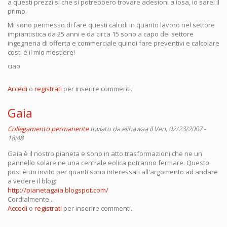
a questi prezzi si che si potrebbero trovare adesioni a iosa, io sarei il
primo.
Mi sono permesso di fare questi calcoli in quanto lavoro nel settore
impiantistica da 25 anni e da circa 15 sono a capo del settore
ingegneria di offerta e commerciale quindi fare preventivi e calcolare
costi è il mio mestiere!
ciao
Accedi
o
registrati
per inserire commenti.
Gaia
Collegamento permanente
Inviato da
elihawaa
il Ven, 02/23/2007 -
18:48
Gaia è il nostro pianeta e sono in atto trasformazioni che ne un
pannello solare ne una centrale eolica potranno fermare. Questo
post è un invito per quanti sono interessati all'argomento ad andare
a vedere il blog:
http://pianetagaia.blogspot.com/
Cordialmente...
Accedi
o
registrati
per inserire commenti.