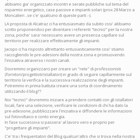
abbiamo gia' organizzato incontri e serate pubbliche sul tema del
risparmio energetico, case passive e impianti solari (prox 28 Marzo a
Moncalieri ..se c'e' qualcuno di queste parti :-).
LA proposta di Alcatraz ci ha entusiasmato da subito cosi' abbiamo
scritto proponendoci per diventare i referenti "tecnici" per la nostra
zona, poiche' sara' necessario avere un presenza capillare sul
territorio per realizzare effettivamente gli impianti.
Jacopo ci ha risposto altrettanto entusiasticamente cosi' stiamo
raccogliendo le pre-adesioni della nostra zona e promuovendo
l'iniziativa atraverso i nostri canali.
Dovremmo organizzarci per creare un "rete" di professionisti
(fornitori/progettisti/istallatori) in grado di seguire capillarmente sul
territorio la verifica e la successiva realizzazione degli impianti.
Potremmo in prima battuta creare una sorta di coordinamento
utilizzando il blog??
Noi "tecnici" dovremmo iniziare a prendere contatti con gli istallatori
locali, fare una selezione, verificare le condizioni di chi ha dato la
pre-adesione, pubblicizzare l'iniziativa e diffondere le informazioni
sul fotovoltaico e conto energia.
In fase successiva si passera' al lavoro vero e proprio per
"progettare gli impianti".
C'e' tra i frequentatori del Blog qualcun'altro che si trova nella nostra