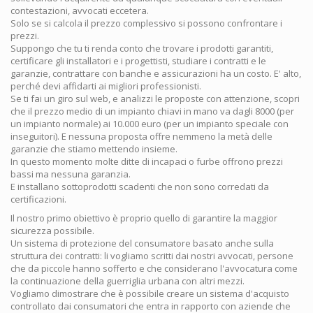
contestazioni, avvocati eccetera.
Solo se si calcola il prezzo complessivo si possono confrontare i
prezzi.
Suppongo che tu ti renda conto che trovare i prodotti garantiti,
certificare gli installatori e i progettisti, studiare i contratti e le
garanzie, contrattare con banche e assicurazioni ha un costo. E' alto,
perché devi affidarti ai migliori professionisti.
Se ti fai un giro sul web, e analizzi le proposte con attenzione, scopri
che il prezzo medio di un impianto chiavi in mano va dagli 8000 (per
un impianto normale) ai 10.000 euro (per un impianto speciale con
inseguitori). E nessuna proposta offre nemmeno la metà delle
garanzie che stiamo mettendo insieme.
In questo momento molte ditte di incapaci o furbe offrono prezzi
bassi ma nessuna garanzia.
E installano sottoprodotti scadenti che non sono corredati da
certificazioni.
Il nostro primo obiettivo è proprio quello di garantire la maggior
sicurezza possibile.
Un sistema di protezione del consumatore basato anche sulla
struttura dei contratti: li vogliamo scritti dai nostri avvocati, persone
che da piccole hanno sofferto e che considerano l'avvocatura come
la continuazione della guerriglia urbana con altri mezzi.
Vogliamo dimostrare che è possibile creare un sistema d'acquisto
controllato dai consumatori che entra in rapporto con aziende che