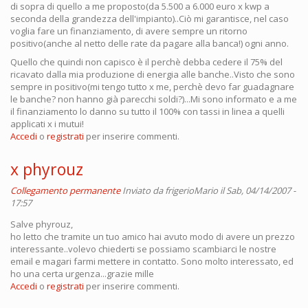
di sopra di quello a me proposto(da 5.500 a 6.000 euro x kwp a
seconda della grandezza dell'impianto)..Ciò mi garantisce, nel caso
voglia fare un finanziamento, di avere sempre un ritorno
positivo(anche al netto delle rate da pagare alla banca!) ogni anno.
Quello che quindi non capisco è il perchè debba cedere il 75% del
ricavato dalla mia produzione di energia alle banche..Visto che sono
sempre in positivo(mi tengo tutto x me, perchè devo far guadagnare
le banche? non hanno già parecchi soldi?)...Mi sono informato e a me
il finanziamento lo danno su tutto il 100% con tassi in linea a quelli
applicati x i mutui!
Accedi
o
registrati
per inserire commenti.
x phyrouz
Collegamento permanente
Inviato da
frigerioMario
il Sab, 04/14/2007 -
17:57
Salve phyrouz,
ho letto che tramite un tuo amico hai avuto modo di avere un prezzo
interessante..volevo chiederti se possiamo scambiarci le nostre
email e magari farmi mettere in contatto. Sono molto interessato, ed
ho una certa urgenza...grazie mille
Accedi
o
registrati
per inserire commenti.