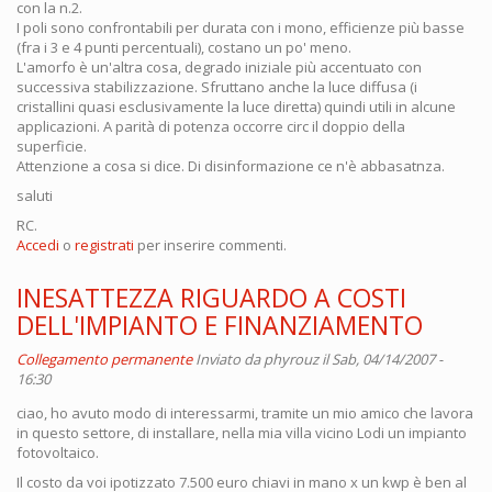
con la n.2.
I poli sono confrontabili per durata con i mono, efficienze più basse
(fra i 3 e 4 punti percentuali), costano un po' meno.
L'amorfo è un'altra cosa, degrado iniziale più accentuato con
successiva stabilizzazione. Sfruttano anche la luce diffusa (i
cristallini quasi esclusivamente la luce diretta) quindi utili in alcune
applicazioni. A parità di potenza occorre circ il doppio della
superficie.
Attenzione a cosa si dice. Di disinformazione ce n'è abbasatnza.
saluti
RC.
Accedi
o
registrati
per inserire commenti.
INESATTEZZA RIGUARDO A COSTI
DELL'IMPIANTO E FINANZIAMENTO
Collegamento permanente
Inviato da
phyrouz
il Sab, 04/14/2007 -
16:30
ciao, ho avuto modo di interessarmi, tramite un mio amico che lavora
in questo settore, di installare, nella mia villa vicino Lodi un impianto
fotovoltaico.
Il costo da voi ipotizzato 7.500 euro chiavi in mano x un kwp è ben al