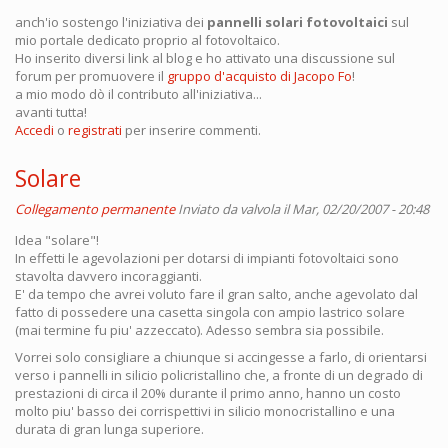
anch'io sostengo l'iniziativa dei
pannelli solari fotovoltaici
sul
mio portale dedicato proprio al fotovoltaico.
Ho inserito diversi link al blog e ho attivato una discussione sul
forum per promuovere il
gruppo d'acquisto di Jacopo Fo
!
a mio modo dò il contributo all'iniziativa...
avanti tutta!
Accedi
o
registrati
per inserire commenti.
Solare
Collegamento permanente
Inviato da
valvola
il Mar, 02/20/2007 - 20:48
Idea "solare"!
In effetti le agevolazioni per dotarsi di impianti fotovoltaici sono
stavolta davvero incoraggianti.
E' da tempo che avrei voluto fare il gran salto, anche agevolato dal
fatto di possedere una casetta singola con ampio lastrico solare
(mai termine fu piu' azzeccato). Adesso sembra sia possibile.
Vorrei solo consigliare a chiunque si accingesse a farlo, di orientarsi
verso i pannelli in silicio policristallino che, a fronte di un degrado di
prestazioni di circa il 20% durante il primo anno, hanno un costo
molto piu' basso dei corrispettivi in silicio monocristallino e una
durata di gran lunga superiore.