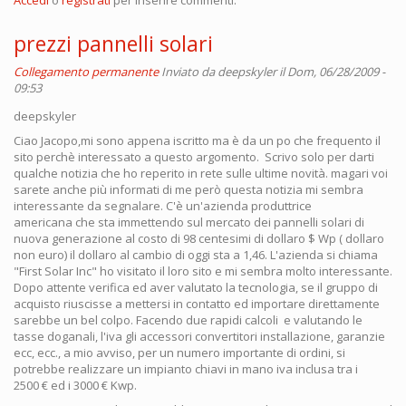
prezzi pannelli solari
Collegamento permanente
Inviato da
deepskyler
il Dom, 06/28/2009 -
09:53
deepskyler
Ciao Jacopo,mi sono appena iscritto ma è da un po che frequento il
sito perchè interessato a questo argomento. Scrivo solo per darti
qualche notizia che ho reperito in rete sulle ultime novità. magari voi
sarete anche più informati di me però questa notizia mi sembra
interessante da segnalare. C'è un'azienda produttrice
americana che sta immettendo sul mercato dei pannelli solari di
nuova generazione al costo di 98 centesimi di dollaro $ Wp ( dollaro
non euro) il dollaro al cambio di oggi sta a 1,46. L'azienda si chiama
"First Solar Inc" ho visitato il loro sito e mi sembra molto interessante.
Dopo attente verifica ed aver valutato la tecnologia, se il gruppo di
acquisto riuscisse a mettersi in contatto ed importare direttamente
sarebbe un bel colpo. Facendo due rapidi calcoli e valutando le
tasse doganali, l'iva gli accessori convertitori installazione, garanzie
ecc, ecc., a mio avviso, per un numero importante di ordini, si
potrebbe realizzare un impianto chiavi in mano iva inclusa tra i
2500 € ed i 3000 € Kwp.