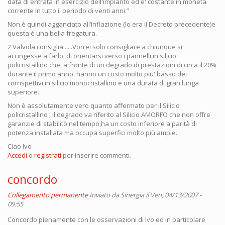
data di entrata in esercizio dell'impianto ed e' costante in moneta
corrente in tutto il periodo di venti anni.”
Non è quindi agganciato all’inflazione (lo era il Decreto precedente)e
questa è una bella fregatura.
2 Valvola consiglia:.....Vorrei solo consigliare a chiunque si
accingesse a farlo, di orientarsi verso i pannelli in silicio
policristallino che, a fronte di un degrado di prestazioni di circa il 20%
durante il primo anno, hanno un costo molto piu' basso dei
corrispettivi in silicio monocristallino e una durata di gran lunga
superiore.
Non è assolutamente vero quanto affermato per il Silicio
policristallino , il degrado va riferito al Silicio AMORFO che non offre
garanzie di stabilitò nel tempo,ha un costo inferiore a parità di
potenza installata ma occupa superfici molto più ampie.
Ciao Ivo
Accedi
o
registrati
per inserire commenti.
concordo
Collegamento permanente
Inviato da
Sinergia
il Ven, 04/13/2007 -
09:55
Concordo pienamente con le osservazioni di Ivo ed in particolare