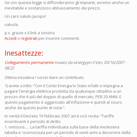
Se con questa legge si diffonderanno gli impianti, avremo anche un
inevitabile e sostanzioso abbassamento dei prezzi.
Un caro saluto Jacopo!
valvola
p.s. grazie x il link a sinistra
Accedi
o
registrati
per inserire commenti.
Inesattezze:
Collegamento permanente
Inviato da
sinergypn
il Ven, 03/16/2007 -
08:22
Ottima iniziativa ! vorrei dare un contributo:
1) avete scritto: “Con il Conto Energia lo Stato infatti si impegna a
pagare l'energia elettrica prodotta da qualunque cittadino a un
prezzo che è più del doppio di quello di mercato, PER 20 ANNI. E
questo pagamento è agganciato all'inflazione e quindi al sicuro
anche da questo punto di vista.”.
In verità il Decreto 19 febbraio 2007 art.6 così recita: “Tariffe
incentivanti e periodo di diritto
1. omisssis..... La tariffa individuata sulla base della medesima
tabella e' riconosciuta per un periodo di venti anni a decorrere dalla