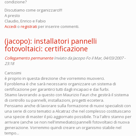
condizione?
Discutiamo come organizzarci!!!
A presto
Claudio, Enrico e Fabio
Accedi
o
registrati
per inserire commenti.
(jacopo): installatori pannelli
fotovoltaici: certificazione
Collegamento permanente
Inviato da
Jacopo Fo
il Mar, 04/03/2007 -
23:18
Carissimi
è proprio in questa direzione che vorremmo muoverci.
Il problema è che sarà necessario organizzare un sistema di
certificazione per garantirci tutti dagli incapaci e dai furbi.
Stiamo lavorando a questo con Maurizio Fauri che gestirà il sistema
di controllo su pannelli, installazioni, progetti eccetera.
Pensiamo anche di lavorare sulla formazione di nuovi specialisti con
una serie di corsi tematici a Alcatraz che nel complesso costituiscano
una specie di master il più aggiornato possibile. Tra l'altro stanno per
arrivare (anche se non nell'immediato) pannelli fotovoltaici di nuova
generazione. Vorremmo quindi creare un organismo stabile nel
tempo...