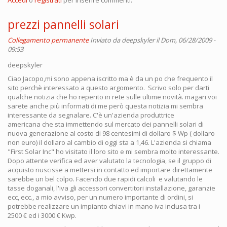
prezzi pannelli solari
Collegamento permanente
Inviato da
deepskyler
il Dom, 06/28/2009 -
09:53
deepskyler
Ciao Jacopo,mi sono appena iscritto ma è da un po che frequento il
sito perchè interessato a questo argomento. Scrivo solo per darti
qualche notizia che ho reperito in rete sulle ultime novità. magari voi
sarete anche più informati di me però questa notizia mi sembra
interessante da segnalare. C'è un'azienda produttrice
americana che sta immettendo sul mercato dei pannelli solari di
nuova generazione al costo di 98 centesimi di dollaro $ Wp ( dollaro
non euro) il dollaro al cambio di oggi sta a 1,46. L'azienda si chiama
"First Solar Inc" ho visitato il loro sito e mi sembra molto interessante.
Dopo attente verifica ed aver valutato la tecnologia, se il gruppo di
acquisto riuscisse a mettersi in contatto ed importare direttamente
sarebbe un bel colpo. Facendo due rapidi calcoli e valutando le
tasse doganali, l'iva gli accessori convertitori installazione, garanzie
ecc, ecc., a mio avviso, per un numero importante di ordini, si
potrebbe realizzare un impianto chiavi in mano iva inclusa tra i
2500 € ed i 3000 € Kwp.