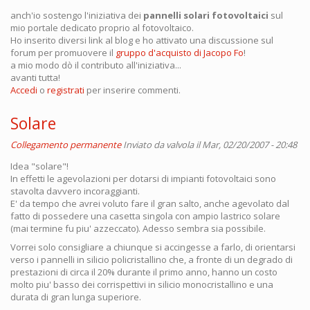
anch'io sostengo l'iniziativa dei
pannelli solari fotovoltaici
sul
mio portale dedicato proprio al fotovoltaico.
Ho inserito diversi link al blog e ho attivato una discussione sul
forum per promuovere il
gruppo d'acquisto di Jacopo Fo
!
a mio modo dò il contributo all'iniziativa...
avanti tutta!
Accedi
o
registrati
per inserire commenti.
Solare
Collegamento permanente
Inviato da
valvola
il Mar, 02/20/2007 - 20:48
Idea "solare"!
In effetti le agevolazioni per dotarsi di impianti fotovoltaici sono
stavolta davvero incoraggianti.
E' da tempo che avrei voluto fare il gran salto, anche agevolato dal
fatto di possedere una casetta singola con ampio lastrico solare
(mai termine fu piu' azzeccato). Adesso sembra sia possibile.
Vorrei solo consigliare a chiunque si accingesse a farlo, di orientarsi
verso i pannelli in silicio policristallino che, a fronte di un degrado di
prestazioni di circa il 20% durante il primo anno, hanno un costo
molto piu' basso dei corrispettivi in silicio monocristallino e una
durata di gran lunga superiore.