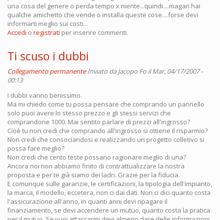
una cosa del genere o perda tempo x niente...quindi....magari hai
qualche amichetto che vende o installa queste cose....forse devi
informarti meglio sui costi...
Accedi
o
registrati
per inserire commenti.
Ti scuso i dubbi
Collegamento permanente
Inviato da
Jacopo Fo
il Mar, 04/17/2007 -
00:13
I dubbi vanno benissimo.
Ma mi chiedo come tu possa pensare che comprando un pannello
solo puoi avere lo stesso prezzo e gli stessi servizi che
comprandone 1000. Mai sentito parlare di prezzi all'ingrosso?
Cioè tu non credi che comprando all'ingrosso si ottiene il risparmio?
Non credi che consociandosi e realizzando un progetto colletivo si
possa fare meglio?
Non credi che cento teste possano ragionare meglio di una?
Ancora noi non abbiamo finito di contrattualizzare la nostra
proposta e per te già siamo dei ladri. Grazie per la fiducia.
E comunque sulle garanzie, le certificazioni, la tipologia dell'impianto,
la marca, il modello, eccetera, non ci dai dati. Non ci dici quanto costa
l'assicurazione all'anno, in quanti anni devi ripagare il
finanziamento, se devi accendere un mutuo, quanto costa la pratica
per il mutuo. Se vuoi attaccarmi devi almeno dare delle informazioni.