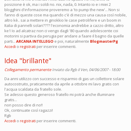
posizione è ok, ma i soldi no. nix, nada, 0. Intanto io e i miei 2
blogghini d'informazione proveremo a 'to pump the new'... Non si
fanno di queste cose ma quando c'è di mezzo una causa così nobile,
altro kè.. sai a mettere in ginokkio le case petrolifere e un boom in
Italia di pannelli solari???? l'economia andrebbe a cazzo dritto, altro
ke1 Io ad alcatraz non ci vengo dagli '80 quando adolescente coi
motorini si partiva da perugia per andare a faare il bagno da quelle
parti...
ARCANA INTELLEGO
e poi, naturalmente
BlogmasterPg
Accedi
o
registrati
per inserire commenti.
Idea "brillante"
Collegamento permanente
Inviato da
Rgb
il Ven, 04/06/2007 - 18:00
Da anni utilizzo con successo e risparmio di gas un collettore solare
autocostruito, praticamente da aprile a ottobre mi lavo gratis con
l'acqua scaldata da fratello sole.
Se adesso questo generoso fratello mi potrà anche illuminare
gratis...
non posso dire di no!!
Ok, continuate così ragazzi!
Rgb
Accedi
o
registrati
per inserire commenti.