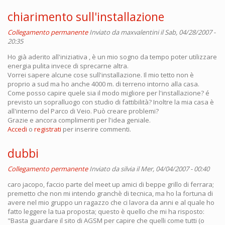
chiarimento sull'installazione
Collegamento permanente
Inviato da
maxvalentini
il Sab, 04/28/2007 -
20:35
Ho già aderito all'iniziativa , è un mio sogno da tempo poter utilizzare
energia pulita invece di sprecarne altra.
Vorrei sapere alcune cose sull'installazione. Il mio tetto non è
proprio a sud ma ho anche 4000 m. di terreno intorno alla casa.
Come posso capire quele sia il modo migliore per l'installazione? é
previsto un sopralluogo con studio di fattibilità? Inoltre la mia casa è
all'interno del Parco di Veio. Può creare problemi?
Grazie e ancora complimenti per l'idea geniale.
Accedi
o
registrati
per inserire commenti.
dubbi
Collegamento permanente
Inviato da
silvia
il Mer, 04/04/2007 - 00:40
caro jacopo, faccio parte del meet up amici di beppe grillo di ferrara;
premetto che non mi intendo granchè di tecnica, ma ho la fortuna di
avere nel mio gruppo un ragazzo che ci lavora da anni e al quale ho
fatto leggere la tua proposta; questo è quello che mi ha risposto:
"Basta guardare il sito di AGSM per capire che quelli come tutti (o