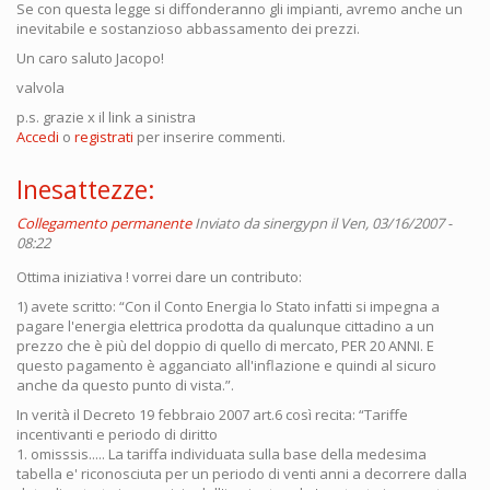
Se con questa legge si diffonderanno gli impianti, avremo anche un
inevitabile e sostanzioso abbassamento dei prezzi.
Un caro saluto Jacopo!
valvola
p.s. grazie x il link a sinistra
Accedi
o
registrati
per inserire commenti.
Inesattezze:
Collegamento permanente
Inviato da
sinergypn
il Ven, 03/16/2007 -
08:22
Ottima iniziativa ! vorrei dare un contributo:
1) avete scritto: “Con il Conto Energia lo Stato infatti si impegna a
pagare l'energia elettrica prodotta da qualunque cittadino a un
prezzo che è più del doppio di quello di mercato, PER 20 ANNI. E
questo pagamento è agganciato all'inflazione e quindi al sicuro
anche da questo punto di vista.”.
In verità il Decreto 19 febbraio 2007 art.6 così recita: “Tariffe
incentivanti e periodo di diritto
1. omisssis..... La tariffa individuata sulla base della medesima
tabella e' riconosciuta per un periodo di venti anni a decorrere dalla