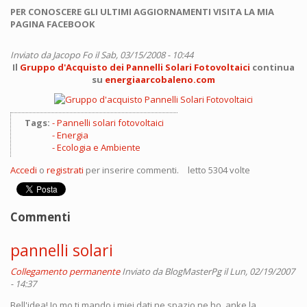
PER CONOSCERE GLI ULTIMI AGGIORNAMENTI VISITA LA MIA
PAGINA FACEBOOK
Inviato da
Jacopo Fo
il Sab, 03/15/2008 - 10:44
Il
Gruppo d'Acquisto dei Pannelli Solari Fotovoltaici
continua
su
energiaarcobaleno.com
Tags:
Pannelli solari fotovoltaici
Energia
Ecologia e Ambiente
Accedi
o
registrati
per inserire commenti.
letto 5304 volte
Commenti
pannelli solari
Collegamento permanente
Inviato da
BlogMasterPg
il Lun, 02/19/2007
- 14:37
Bell'idea! Io mo ti mando i miei dati ne spazio ne ho, anke la