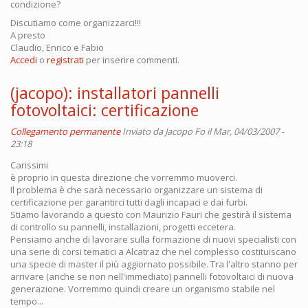
condizione?
Discutiamo come organizzarci!!!
A presto
Claudio, Enrico e Fabio
Accedi
o
registrati
per inserire commenti.
(jacopo): installatori pannelli
fotovoltaici: certificazione
Collegamento permanente
Inviato da
Jacopo Fo
il Mar, 04/03/2007 -
23:18
Carissimi
è proprio in questa direzione che vorremmo muoverci.
Il problema è che sarà necessario organizzare un sistema di
certificazione per garantirci tutti dagli incapaci e dai furbi.
Stiamo lavorando a questo con Maurizio Fauri che gestirà il sistema
di controllo su pannelli, installazioni, progetti eccetera.
Pensiamo anche di lavorare sulla formazione di nuovi specialisti con
una serie di corsi tematici a Alcatraz che nel complesso costituiscano
una specie di master il più aggiornato possibile. Tra l'altro stanno per
arrivare (anche se non nell'immediato) pannelli fotovoltaici di nuova
generazione. Vorremmo quindi creare un organismo stabile nel
tempo...