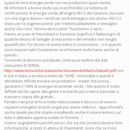
quasi) di vera energia verde non ne producono quasi niente.
Mi informerò a breve molto più in profondità sul sistema di
certificazione di energia verde all'origine RECS del Gestore, ma visto
con che logica danno i certificati verdi immagino che anche i RECS li
diano per la cogenerazione, per il teleriscaldamento e immagino
anche che i loro "termovalorizzatori" funzionino a cip/6...
Hanno un paio di fotovoltaici in funzione (significa il fabbisogno di
qualche decina di famiglie al massimo) e del miniidro non meglio
quantificato. Poi dicono di avere eolico in costruzione... e in questo
sono maestri tutti! Ovviamente mi informerò molto bene anche di
questo...
Tornando al discorso principale, come puoi vedere dai dati
riassuntivi di TERNA,
http://www.terna.it/ita/statistiche/documenti/bilanci/italia05.pdf
non
è che in Italia si produca molto da "VERE" rinnovabili e quindi è
altrettanto difficile trovare un produttore - trader che possa
garantire il 100% di energia veramente verde... Ma questo è molto
difficile da far capire alla gente e le bande più o meno bassotte ci
marciano sopra alla grande...
Peraltro nel post di Fo è molto interessante il discorso di riunire i
risparmi energetici di tanti singoli per avere rimborsi... Approfondirò
anche quello perché stiamo installando anche il solare termico sul
tetto e abbiamo appena isolato le finestre..."
Volevo segnalartelo perchè penso che sia mio (nostro) dovere fare
informazione, e resto in attesa di chiarimenti; ovvio che se il mio