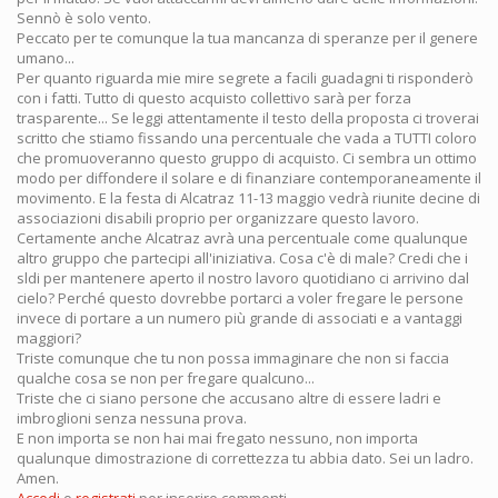
Sennò è solo vento.
Peccato per te comunque la tua mancanza di speranze per il genere
umano...
Per quanto riguarda mie mire segrete a facili guadagni ti risponderò
con i fatti. Tutto di questo acquisto collettivo sarà per forza
trasparente... Se leggi attentamente il testo della proposta ci troverai
scritto che stiamo fissando una percentuale che vada a TUTTI coloro
che promuoveranno questo gruppo di acquisto. Ci sembra un ottimo
modo per diffondere il solare e di finanziare contemporaneamente il
movimento. E la festa di Alcatraz 11-13 maggio vedrà riunite decine di
associazioni disabili proprio per organizzare questo lavoro.
Certamente anche Alcatraz avrà una percentuale come qualunque
altro gruppo che partecipi all'iniziativa. Cosa c'è di male? Credi che i
sldi per mantenere aperto il nostro lavoro quotidiano ci arrivino dal
cielo? Perché questo dovrebbe portarci a voler fregare le persone
invece di portare a un numero più grande di associati e a vantaggi
maggiori?
Triste comunque che tu non possa immaginare che non si faccia
qualche cosa se non per fregare qualcuno...
Triste che ci siano persone che accusano altre di essere ladri e
imbroglioni senza nessuna prova.
E non importa se non hai mai fregato nessuno, non importa
qualunque dimostrazione di correttezza tu abbia dato. Sei un ladro.
Amen.
Accedi
o
registrati
per inserire commenti.