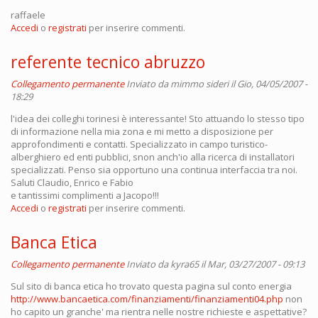
raffaele
Accedi
o
registrati
per inserire commenti.
referente tecnico abruzzo
Collegamento permanente
Inviato da
mimmo sideri
il Gio, 04/05/2007 -
18:29
l'idea dei colleghi torinesi è interessante! Sto attuando lo stesso tipo
di informazione nella mia zona e mi metto a disposizione per
approfondimenti e contatti. Specializzato in campo turistico-
alberghiero ed enti pubblici, snon anch'io alla ricerca di installatori
specializzati. Penso sia opportuno una continua interfaccia tra noi.
Saluti Claudio, Enrico e Fabio
e tantissimi complimenti a Jacopo!!!
Accedi
o
registrati
per inserire commenti.
Banca Etica
Collegamento permanente
Inviato da
kyra65
il Mar, 03/27/2007 - 09:13
Sul sito di banca etica ho trovato questa pagina sul conto energia
http://www.bancaetica.com/finanziamenti/finanziamenti04.php
non
ho capito un granche' ma rientra nelle nostre richieste e aspettative?