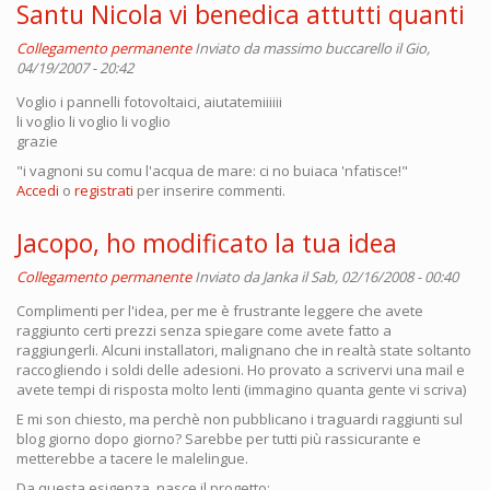
Santu Nicola vi benedica attutti quanti
Collegamento permanente
Inviato da
massimo buccarello
il Gio,
04/19/2007 - 20:42
Voglio i pannelli fotovoltaici, aiutatemiiiiii
li voglio li voglio li voglio
grazie
"i vagnoni su comu l'acqua de mare: ci no buiaca 'nfatisce!"
Accedi
o
registrati
per inserire commenti.
Jacopo, ho modificato la tua idea
Collegamento permanente
Inviato da
Janka
il Sab, 02/16/2008 - 00:40
Complimenti per l'idea, per me è frustrante leggere che avete
raggiunto certi prezzi senza spiegare come avete fatto a
raggiungerli. Alcuni installatori, malignano che in realtà state soltanto
raccogliendo i soldi delle adesioni. Ho provato a scrivervi una mail e
avete tempi di risposta molto lenti (immagino quanta gente vi scriva)
E mi son chiesto, ma perchè non pubblicano i traguardi raggiunti sul
blog giorno dopo giorno? Sarebbe per tutti più rassicurante e
metterebbe a tacere le malelingue.
Da questa esigenza, nasce il progetto: