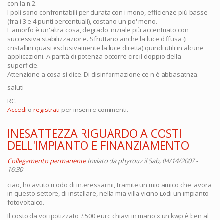
con la n.2.
I poli sono confrontabili per durata con i mono, efficienze più basse
(fra i 3 e 4 punti percentuali), costano un po' meno.
L'amorfo è un'altra cosa, degrado iniziale più accentuato con
successiva stabilizzazione. Sfruttano anche la luce diffusa (i
cristallini quasi esclusivamente la luce diretta) quindi utili in alcune
applicazioni. A parità di potenza occorre circ il doppio della
superficie.
Attenzione a cosa si dice. Di disinformazione ce n'è abbasatnza.
saluti
RC.
Accedi
o
registrati
per inserire commenti.
INESATTEZZA RIGUARDO A COSTI
DELL'IMPIANTO E FINANZIAMENTO
Collegamento permanente
Inviato da
phyrouz
il Sab, 04/14/2007 -
16:30
ciao, ho avuto modo di interessarmi, tramite un mio amico che lavora
in questo settore, di installare, nella mia villa vicino Lodi un impianto
fotovoltaico.
Il costo da voi ipotizzato 7.500 euro chiavi in mano x un kwp è ben al