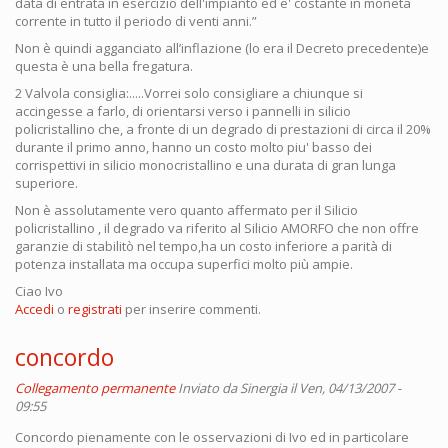
data di entrata in esercizio dell'impianto ed e' costante in moneta
corrente in tutto il periodo di venti anni.”
Non è quindi agganciato all’inflazione (lo era il Decreto precedente)e
questa è una bella fregatura.
2 Valvola consiglia:.....Vorrei solo consigliare a chiunque si
accingesse a farlo, di orientarsi verso i pannelli in silicio
policristallino che, a fronte di un degrado di prestazioni di circa il 20%
durante il primo anno, hanno un costo molto piu' basso dei
corrispettivi in silicio monocristallino e una durata di gran lunga
superiore.
Non è assolutamente vero quanto affermato per il Silicio
policristallino , il degrado va riferito al Silicio AMORFO che non offre
garanzie di stabilitò nel tempo,ha un costo inferiore a parità di
potenza installata ma occupa superfici molto più ampie.
Ciao Ivo
Accedi
o
registrati
per inserire commenti.
concordo
Collegamento permanente
Inviato da
Sinergia
il Ven, 04/13/2007 -
09:55
Concordo pienamente con le osservazioni di Ivo ed in particolare