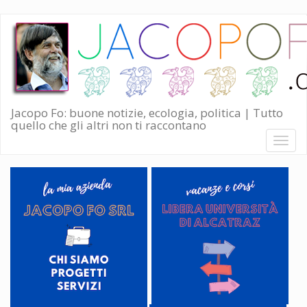
Salta
al
contenuto
principale
Jacopo Fo: buone notizie, ecologia, politica | Tutto
quello che gli altri non ti raccontano
Toggl
naviga