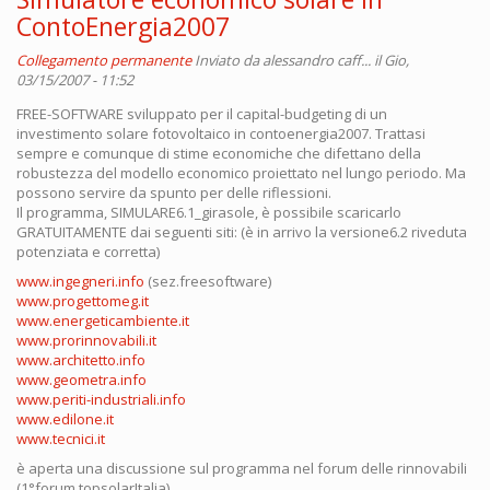
ContoEnergia2007
Collegamento permanente
Inviato da
alessandro caff...
il Gio,
03/15/2007 - 11:52
FREE-SOFTWARE sviluppato per il capital-budgeting di un
investimento solare fotovoltaico in contoenergia2007. Trattasi
sempre e comunque di stime economiche che difettano della
robustezza del modello economico proiettato nel lungo periodo. Ma
possono servire da spunto per delle riflessioni.
Il programma, SIMULARE6.1_girasole, è possibile scaricarlo
GRATUITAMENTE dai seguenti siti: (è in arrivo la versione6.2 riveduta
potenziata e corretta)
www.ingegneri.info
(sez.freesoftware)
www.progettomeg.it
www.energeticambiente.it
www.prorinnovabili.it
www.architetto.info
www.geometra.info
www.periti-industriali.info
www.edilone.it
www.tecnici.it
è aperta una discussione sul programma nel forum delle rinnovabili
(1°forum topsolarItalia)