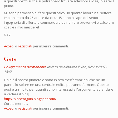
a questi prezzi si che si potrebbero trovare adesioni a iosa, io sarei il
primo.
Mi sono permesso di fare questi calcoli in quanto lavoro nel settore
impiantistica da 25 anni e da circa 15 sono a capo del settore
ingegneria di offerta e commerciale quindi fare preventivi e calcolare
costi è il mio mestiere!
ciao
Accedi
o
registrati
per inserire commenti.
Gaia
Collegamento permanente
Inviato da
elihawaa
il Ven, 02/23/2007 -
18:48
Gaia è il nostro pianeta e sono in atto trasformazioni che ne un
pannello solare ne una centrale eolica potranno fermare. Questo
post è un invito per quanti sono interessati all'argomento ad andare
a vedere il blog:
http://pianetagaia.blogspot.com/
Cordialmente...
Accedi
o
registrati
per inserire commenti.