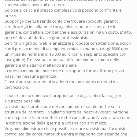
contestazioni, avvocati eccetera.
Solo se si calcola il prezzo complessivo si possono confrontare i
prezzi.
Suppongo che tu ti renda conto che trovare i prodotti garantiti,
certificare gli installatori e i progettisti, studiare i contratti e le
garanzie, contrattare con banche e assicurazioni ha un costo. E' alto,
perché devi affidarti ai migliori professionisti.
Se ti fai un giro sul web, e analizzi le proposte con attenzione, scopri
che il prezzo medio di un impianto chiavi in mano va dagli 8000 (per
un impianto normale) ai 10.000 euro (per un impianto speciale con
inseguitori). E nessuna proposta offre nemmeno la metà delle
garanzie che stiamo mettendo insieme.
In questo momento molte ditte di incapaci o furbe offrono prezzi
bassi ma nessuna garanzia.
E installano sottoprodotti scadenti che non sono corredati da
certificazioni.
Il nostro primo obiettivo è proprio quello di garantire la maggior
sicurezza possibile.
Un sistema di protezione del consumatore basato anche sulla
struttura dei contratti: li vogliamo scritti dai nostri avvocati, persone
che da piccole hanno sofferto e che considerano l'avvocatura come
la continuazione della guerriglia urbana con altri mezzi.
Vogliamo dimostrare che è possibile creare un sistema d'acquisto
controllato dai consumatori che entra in rapporto con aziende che