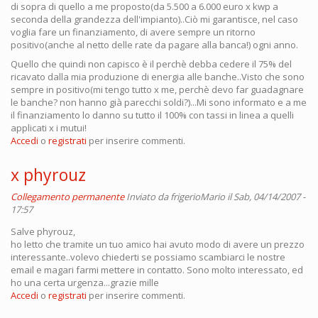
di sopra di quello a me proposto(da 5.500 a 6.000 euro x kwp a
seconda della grandezza dell'impianto)..Ciò mi garantisce, nel caso
voglia fare un finanziamento, di avere sempre un ritorno
positivo(anche al netto delle rate da pagare alla banca!) ogni anno.
Quello che quindi non capisco è il perchè debba cedere il 75% del
ricavato dalla mia produzione di energia alle banche..Visto che sono
sempre in positivo(mi tengo tutto x me, perchè devo far guadagnare
le banche? non hanno già parecchi soldi?)...Mi sono informato e a me
il finanziamento lo danno su tutto il 100% con tassi in linea a quelli
applicati x i mutui!
Accedi
o
registrati
per inserire commenti.
x phyrouz
Collegamento permanente
Inviato da
frigerioMario
il Sab, 04/14/2007 -
17:57
Salve phyrouz,
ho letto che tramite un tuo amico hai avuto modo di avere un prezzo
interessante..volevo chiederti se possiamo scambiarci le nostre
email e magari farmi mettere in contatto. Sono molto interessato, ed
ho una certa urgenza...grazie mille
Accedi
o
registrati
per inserire commenti.