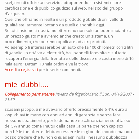
scelgono di offrire un servizio sottoponendosi a sistemi di pre-
certificazione e di pubblico giudizio sul web, nel sito del gruppo
d'acquisto.
Quel che offriamo in realtà è un prodotto globale di un livello di
qualità stellarmente lontano da quelli disponibili oggi.
Se tutti insieme ci riusciamo otterremo non solo un buon impianto a
un prezzo giusto ma avremo anche creato un sistema, un
procedimento, che potremo applicare ad altri prodotti.
Ad esempio ti interesserebbe un'auto che fa 100 chilometri con 2 litri
di gasolio, in città va a elettricità, ha i pannelli fotovoltaici sul tetto,
recupera l'energia della frenata e delle discese e e costa meno di 16
mila euro? Datemi 10 mila ordini e ve la trovo.
Accedi
o
registrati
per inserire commenti.
miei dubbi....
Collegamento permanente
Inviato da
frigerioMario
il Lun, 04/16/2007 -
21:59
scusami jacopo, a me avevano offerto precisamente 6.416 euro a
kwp..chiavi in mano con anni ed anni di garanzia e senza fare
nessuno sbattimento, per le domande ecc...finanziamento al tasso
del 5% annuo(come i mutui della casa)..a parte che non capisco
perchè le tue offerte debbano essere le migliori del mondo, ma non
posso credere che tu non ci guadagni nulla...nessuno pubblicizza