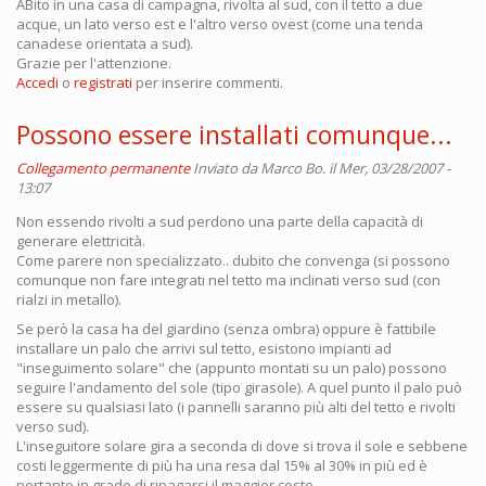
ABito in una casa di campagna, rivolta al sud, con il tetto a due
acque, un lato verso est e l'altro verso ovest (come una tenda
canadese orientata a sud).
Grazie per l'attenzione.
Accedi
o
registrati
per inserire commenti.
Possono essere installati comunque...
Collegamento permanente
Inviato da
Marco Bo.
il Mer, 03/28/2007 -
13:07
Non essendo rivolti a sud perdono una parte della capacità di
generare elettricità.
Come parere non specializzato.. dubito che convenga (si possono
comunque non fare integrati nel tetto ma inclinati verso sud (con
rialzi in metallo).
Se però la casa ha del giardino (senza ombra) oppure è fattibile
installare un palo che arrivi sul tetto, esistono impianti ad
"inseguimento solare" che (appunto montati su un palo) possono
seguire l'andamento del sole (tipo girasole). A quel punto il palo può
essere su qualsiasi lato (i pannelli saranno più alti del tetto e rivolti
verso sud).
L'inseguitore solare gira a seconda di dove si trova il sole e sebbene
costi leggermente di più ha una resa dal 15% al 30% in più ed è
pertanto in grado di ripagarsi il maggior costo.