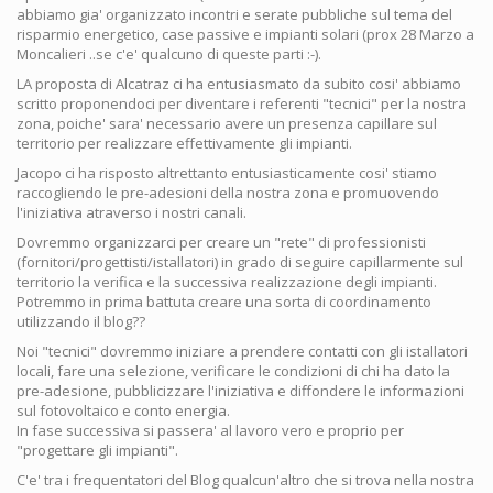
abbiamo gia' organizzato incontri e serate pubbliche sul tema del
risparmio energetico, case passive e impianti solari (prox 28 Marzo a
Moncalieri ..se c'e' qualcuno di queste parti :-).
LA proposta di Alcatraz ci ha entusiasmato da subito cosi' abbiamo
scritto proponendoci per diventare i referenti "tecnici" per la nostra
zona, poiche' sara' necessario avere un presenza capillare sul
territorio per realizzare effettivamente gli impianti.
Jacopo ci ha risposto altrettanto entusiasticamente cosi' stiamo
raccogliendo le pre-adesioni della nostra zona e promuovendo
l'iniziativa atraverso i nostri canali.
Dovremmo organizzarci per creare un "rete" di professionisti
(fornitori/progettisti/istallatori) in grado di seguire capillarmente sul
territorio la verifica e la successiva realizzazione degli impianti.
Potremmo in prima battuta creare una sorta di coordinamento
utilizzando il blog??
Noi "tecnici" dovremmo iniziare a prendere contatti con gli istallatori
locali, fare una selezione, verificare le condizioni di chi ha dato la
pre-adesione, pubblicizzare l'iniziativa e diffondere le informazioni
sul fotovoltaico e conto energia.
In fase successiva si passera' al lavoro vero e proprio per
"progettare gli impianti".
C'e' tra i frequentatori del Blog qualcun'altro che si trova nella nostra