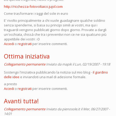
http://ricchezza-fotovoltaico.jujol.com
Come trasformare i raggi del sole in euro
E' rivolto principalmente a chi vuole guadagnare qualche soldino
senza spenderne, si basa su principi simili ai vostri, ma qui i
traguardi vengono pubblicati giorno dopo giorno. Provate a dargli
un'occhiata, chissà che tra i preventivi non ce ne sia qualcuno più
appetibile dei vostri :-D
Accedi
o
registrati
per inserire commenti.
Ottima iniziativa
Collegamento permanente
Inviato da
mapik
il Lun, 02/19/2007 - 19:18
Sostengo l'iniziativa pubblicando la notizia sul mio blog -
il giardino
delle idee
e inviandoti una mail di adesione formale.
a presto
Accedi
o
registrati
per inserire commenti.
Avanti tutta!
Collegamento permanente
Inviato da
pienosole.it
il Mer, 06/27/2007 -
14:01