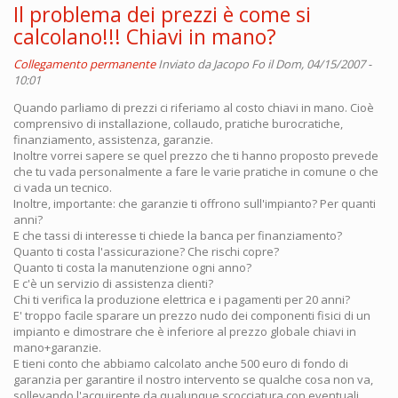
Il problema dei prezzi è come si
calcolano!!! Chiavi in mano?
Collegamento permanente
Inviato da
Jacopo Fo
il Dom, 04/15/2007 -
10:01
Quando parliamo di prezzi ci riferiamo al costo chiavi in mano. Cioè
comprensivo di installazione, collaudo, pratiche burocratiche,
finanziamento, assistenza, garanzie.
Inoltre vorrei sapere se quel prezzo che ti hanno proposto prevede
che tu vada personalmente a fare le varie pratiche in comune o che
ci vada un tecnico.
Inoltre, importante: che garanzie ti offrono sull'impianto? Per quanti
anni?
E che tassi di interesse ti chiede la banca per finanziamento?
Quanto ti costa l'assicurazione? Che rischi copre?
Quanto ti costa la manutenzione ogni anno?
E c'è un servizio di assistenza clienti?
Chi ti verifica la produzione elettrica e i pagamenti per 20 anni?
E' troppo facile sparare un prezzo nudo dei componenti fisici di un
impianto e dimostrare che è inferiore al prezzo globale chiavi in
mano+garanzie.
E tieni conto che abbiamo calcolato anche 500 euro di fondo di
garanzia per garantire il nostro intervento se qualche cosa non va,
sollevando l'acquirente da qualunque scocciatura con eventuali