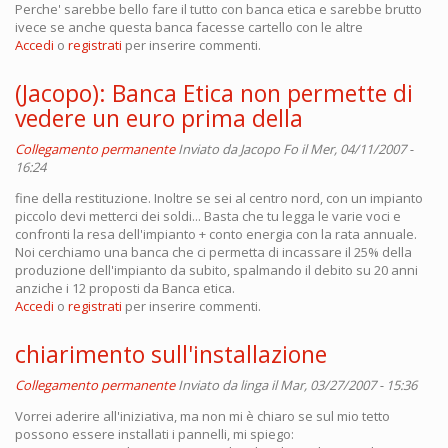
Perche' sarebbe bello fare il tutto con banca etica e sarebbe brutto
ivece se anche questa banca facesse cartello con le altre
Accedi
o
registrati
per inserire commenti.
(Jacopo): Banca Etica non permette di
vedere un euro prima della
Collegamento permanente
Inviato da
Jacopo Fo
il Mer, 04/11/2007 -
16:24
fine della restituzione. Inoltre se sei al centro nord, con un impianto
piccolo devi metterci dei soldi... Basta che tu legga le varie voci e
confronti la resa dell'impianto + conto energia con la rata annuale.
Noi cerchiamo una banca che ci permetta di incassare il 25% della
produzione dell'impianto da subito, spalmando il debito su 20 anni
anziche i 12 proposti da Banca etica.
Accedi
o
registrati
per inserire commenti.
chiarimento sull'installazione
Collegamento permanente
Inviato da
linga
il Mar, 03/27/2007 - 15:36
Vorrei aderire all'iniziativa, ma non mi è chiaro se sul mio tetto
possono essere installati i pannelli, mi spiego: