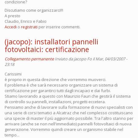
condizione?
Discutiamo come organizzarci!!!
A presto
Claudio, Enrico e Fabio
Accedi
o
registrati
per inserire commenti.
(jacopo): installatori pannelli
fotovoltaici: certificazione
Collegamento permanente
Inviato da
Jacopo Fo
il Mar, 04/03/2007 -
23:18
Carissimi
è proprio in questa direzione che vorremmo muoverci.
Il problema è che sarà necessario organizzare un sistema di
certificazione per garantirci tutti dagli incapaci e dai furbi.
Stiamo lavorando a questo con Maurizio Fauri che gestirà il sistema
di controllo su pannelli, installazioni, progetti eccetera.
Pensiamo anche di lavorare sulla formazione di nuovi specialisti con
una serie di corsi tematici a Alcatraz che nel complesso costituiscano
una specie di master il più aggiornato possibile. Tra l'altro stanno per
arrivare (anche se non nell'immediato) pannelli fotovoltaici di nuova
generazione. Vorremmo quindi creare un organismo stabile nel
tempo...