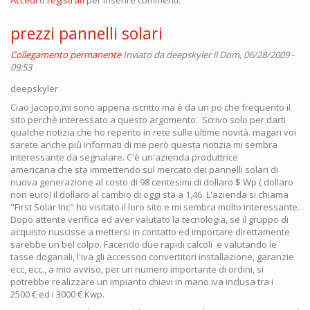
prezzi pannelli solari
Collegamento permanente
Inviato da
deepskyler
il Dom, 06/28/2009 -
09:53
deepskyler
Ciao Jacopo,mi sono appena iscritto ma è da un po che frequento il
sito perchè interessato a questo argomento. Scrivo solo per darti
qualche notizia che ho reperito in rete sulle ultime novità. magari voi
sarete anche più informati di me però questa notizia mi sembra
interessante da segnalare. C'è un'azienda produttrice
americana che sta immettendo sul mercato dei pannelli solari di
nuova generazione al costo di 98 centesimi di dollaro $ Wp ( dollaro
non euro) il dollaro al cambio di oggi sta a 1,46. L'azienda si chiama
"First Solar Inc" ho visitato il loro sito e mi sembra molto interessante.
Dopo attente verifica ed aver valutato la tecnologia, se il gruppo di
acquisto riuscisse a mettersi in contatto ed importare direttamente
sarebbe un bel colpo. Facendo due rapidi calcoli e valutando le
tasse doganali, l'iva gli accessori convertitori installazione, garanzie
ecc, ecc., a mio avviso, per un numero importante di ordini, si
potrebbe realizzare un impianto chiavi in mano iva inclusa tra i
2500 € ed i 3000 € Kwp.