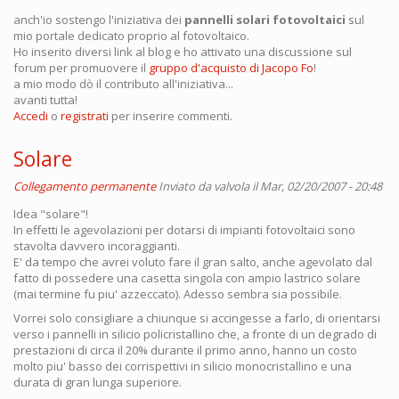
anch'io sostengo l'iniziativa dei
pannelli solari fotovoltaici
sul
mio portale dedicato proprio al fotovoltaico.
Ho inserito diversi link al blog e ho attivato una discussione sul
forum per promuovere il
gruppo d'acquisto di Jacopo Fo
!
a mio modo dò il contributo all'iniziativa...
avanti tutta!
Accedi
o
registrati
per inserire commenti.
Solare
Collegamento permanente
Inviato da
valvola
il Mar, 02/20/2007 - 20:48
Idea "solare"!
In effetti le agevolazioni per dotarsi di impianti fotovoltaici sono
stavolta davvero incoraggianti.
E' da tempo che avrei voluto fare il gran salto, anche agevolato dal
fatto di possedere una casetta singola con ampio lastrico solare
(mai termine fu piu' azzeccato). Adesso sembra sia possibile.
Vorrei solo consigliare a chiunque si accingesse a farlo, di orientarsi
verso i pannelli in silicio policristallino che, a fronte di un degrado di
prestazioni di circa il 20% durante il primo anno, hanno un costo
molto piu' basso dei corrispettivi in silicio monocristallino e una
durata di gran lunga superiore.