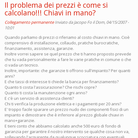
Il problema dei prezzi è come si
calcolano!!! Chiavi in mano?
Collegamento permanente
Inviato da
Jacopo Fo
il Dom, 04/15/2007 -
10:01
Quando parliamo di prezzi ci riferiamo al costo chiavi in mano. Cioè
comprensivo di installazione, collaudo, pratiche burocratiche,
finanziamento, assistenza, garanzie.
Inoltre vorrei sapere se quel prezzo che ti hanno proposto prevede
che tu vada personalmente a fare le varie pratiche in comune o che
ci vada un tecnico.
Inoltre, importante: che garanzie ti offrono sull'impianto? Per quanti
anni?
E che tassi di interesse ti chiede la banca per finanziamento?
Quanto ti costa l'assicurazione? Che rischi copre?
Quanto ti costa la manutenzione ogni anno?
E c'è un servizio di assistenza clienti?
Chi ti verifica la produzione elettrica e i pagamenti per 20 anni?
E' troppo facile sparare un prezzo nudo dei componenti fisici di un
impianto e dimostrare che è inferiore al prezzo globale chiavi in
mano+garanzie.
E tieni conto che abbiamo calcolato anche 500 euro di fondo di
garanzia per garantire il nostro intervento se qualche cosa non va,
sollevando l'acquirente da qualunque scocciatura con eventuali