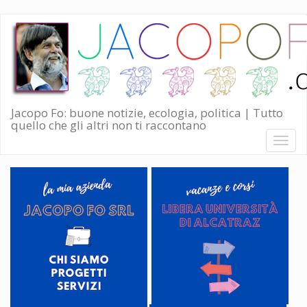
Salta
al
contenuto
principale
Jacopo Fo: buone notizie, ecologia, politica | Tutto
quello che gli altri non ti raccontano
Toggl
naviga