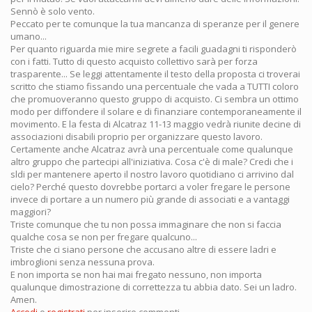
Sennò è solo vento.
Peccato per te comunque la tua mancanza di speranze per il genere
umano...
Per quanto riguarda mie mire segrete a facili guadagni ti risponderò
con i fatti. Tutto di questo acquisto collettivo sarà per forza
trasparente... Se leggi attentamente il testo della proposta ci troverai
scritto che stiamo fissando una percentuale che vada a TUTTI coloro
che promuoveranno questo gruppo di acquisto. Ci sembra un ottimo
modo per diffondere il solare e di finanziare contemporaneamente il
movimento. E la festa di Alcatraz 11-13 maggio vedrà riunite decine di
associazioni disabili proprio per organizzare questo lavoro.
Certamente anche Alcatraz avrà una percentuale come qualunque
altro gruppo che partecipi all'iniziativa. Cosa c'è di male? Credi che i
sldi per mantenere aperto il nostro lavoro quotidiano ci arrivino dal
cielo? Perché questo dovrebbe portarci a voler fregare le persone
invece di portare a un numero più grande di associati e a vantaggi
maggiori?
Triste comunque che tu non possa immaginare che non si faccia
qualche cosa se non per fregare qualcuno...
Triste che ci siano persone che accusano altre di essere ladri e
imbroglioni senza nessuna prova.
E non importa se non hai mai fregato nessuno, non importa
qualunque dimostrazione di correttezza tu abbia dato. Sei un ladro.
Amen.
Accedi
o
registrati
per inserire commenti.