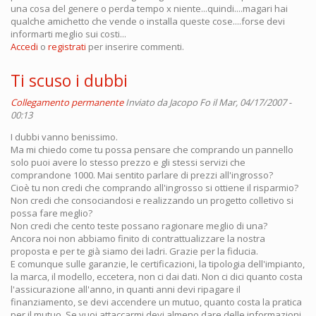
una cosa del genere o perda tempo x niente...quindi....magari hai
qualche amichetto che vende o installa queste cose....forse devi
informarti meglio sui costi...
Accedi
o
registrati
per inserire commenti.
Ti scuso i dubbi
Collegamento permanente
Inviato da
Jacopo Fo
il Mar, 04/17/2007 -
00:13
I dubbi vanno benissimo.
Ma mi chiedo come tu possa pensare che comprando un pannello
solo puoi avere lo stesso prezzo e gli stessi servizi che
comprandone 1000. Mai sentito parlare di prezzi all'ingrosso?
Cioè tu non credi che comprando all'ingrosso si ottiene il risparmio?
Non credi che consociandosi e realizzando un progetto colletivo si
possa fare meglio?
Non credi che cento teste possano ragionare meglio di una?
Ancora noi non abbiamo finito di contrattualizzare la nostra
proposta e per te già siamo dei ladri. Grazie per la fiducia.
E comunque sulle garanzie, le certificazioni, la tipologia dell'impianto,
la marca, il modello, eccetera, non ci dai dati. Non ci dici quanto costa
l'assicurazione all'anno, in quanti anni devi ripagare il
finanziamento, se devi accendere un mutuo, quanto costa la pratica
per il mutuo. Se vuoi attaccarmi devi almeno dare delle informazioni.