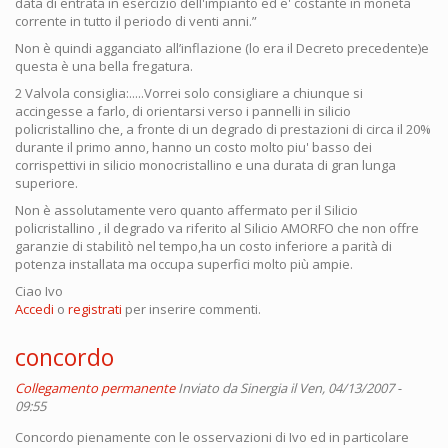
data di entrata in esercizio dell'impianto ed e' costante in moneta
corrente in tutto il periodo di venti anni.”
Non è quindi agganciato all’inflazione (lo era il Decreto precedente)e
questa è una bella fregatura.
2 Valvola consiglia:.....Vorrei solo consigliare a chiunque si
accingesse a farlo, di orientarsi verso i pannelli in silicio
policristallino che, a fronte di un degrado di prestazioni di circa il 20%
durante il primo anno, hanno un costo molto piu' basso dei
corrispettivi in silicio monocristallino e una durata di gran lunga
superiore.
Non è assolutamente vero quanto affermato per il Silicio
policristallino , il degrado va riferito al Silicio AMORFO che non offre
garanzie di stabilitò nel tempo,ha un costo inferiore a parità di
potenza installata ma occupa superfici molto più ampie.
Ciao Ivo
Accedi
o
registrati
per inserire commenti.
concordo
Collegamento permanente
Inviato da
Sinergia
il Ven, 04/13/2007 -
09:55
Concordo pienamente con le osservazioni di Ivo ed in particolare