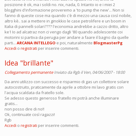
posizione è ok, ma i soldi no. nix, nada, 0. Intanto io e i miei 2
blogghini d'informazione proveremo a 'to pump the new'... Non si
fanno di queste cose ma quando c'è di mezzo una causa così nobile,
altro kè.. sai a mettere in ginokkio le case petrolifere e un boom in
Italia di pannelli solari???? l'economia andrebbe a cazzo dritto, altro
ke1 Io ad alcatraz non ci vengo dagli '80 quando adolescente coi
motorini si partiva da perugia per andare a faare il bagno da quelle
parti...
ARCANA INTELLEGO
e poi, naturalmente
BlogmasterPg
Accedi
o
registrati
per inserire commenti.
Idea "brillante"
Collegamento permanente
Inviato da
Rgb
il Ven, 04/06/2007 - 18:00
Da anni utilizzo con successo e risparmio di gas un collettore solare
autocostruito, praticamente da aprile a ottobre mi lavo gratis con
l'acqua scaldata da fratello sole.
Se adesso questo generoso fratello mi potrà anche illuminare
gratis...
non posso dire di no!!
Ok, continuate così ragazzi!
Rgb
Accedi
o
registrati
per inserire commenti.