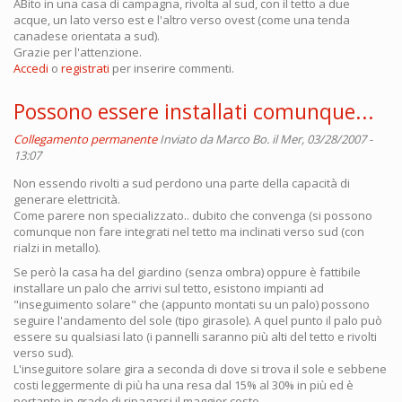
ABito in una casa di campagna, rivolta al sud, con il tetto a due
acque, un lato verso est e l'altro verso ovest (come una tenda
canadese orientata a sud).
Grazie per l'attenzione.
Accedi
o
registrati
per inserire commenti.
Possono essere installati comunque...
Collegamento permanente
Inviato da
Marco Bo.
il Mer, 03/28/2007 -
13:07
Non essendo rivolti a sud perdono una parte della capacità di
generare elettricità.
Come parere non specializzato.. dubito che convenga (si possono
comunque non fare integrati nel tetto ma inclinati verso sud (con
rialzi in metallo).
Se però la casa ha del giardino (senza ombra) oppure è fattibile
installare un palo che arrivi sul tetto, esistono impianti ad
"inseguimento solare" che (appunto montati su un palo) possono
seguire l'andamento del sole (tipo girasole). A quel punto il palo può
essere su qualsiasi lato (i pannelli saranno più alti del tetto e rivolti
verso sud).
L'inseguitore solare gira a seconda di dove si trova il sole e sebbene
costi leggermente di più ha una resa dal 15% al 30% in più ed è
pertanto in grado di ripagarsi il maggior costo.