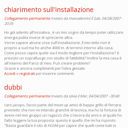
chiarimento sull'installazione
Collegamento permanente
Inviato da
maxvalentini
il Sab, 04/28/2007 -
20:35
Ho già aderito all'iniziativa , è un mio sogno da tempo poter utilizzare
energia pulita invece di sprecarne altra.
Vorrei sapere alcune cose sull'installazione. Il mio tetto non è
proprio a sud ma ho anche 4000 m. di terreno intorno alla casa.
Come posso capire quele sia il modo migliore per l'installazione? é
previsto un sopralluogo con studio di fattibilità? Inoltre la mia casa è
all'interno del Parco di Veio. Può creare problemi?
Grazie e ancora complimenti per l'idea geniale.
Accedi
o
registrati
per inserire commenti.
dubbi
Collegamento permanente
Inviato da
silvia
il Mer, 04/04/2007 - 00:40
caro jacopo, faccio parte del meet up amici di beppe grillo di ferrara;
premetto che non mi intendo granchè di tecnica, ma ho la fortuna di
avere nel mio gruppo un ragazzo che ci lavora da anni e al quale ho
fatto leggere la tua proposta; questo è quello che mi ha risposto:
"Basta guardare il sito di AGSM per capire che quelli come tutti (o