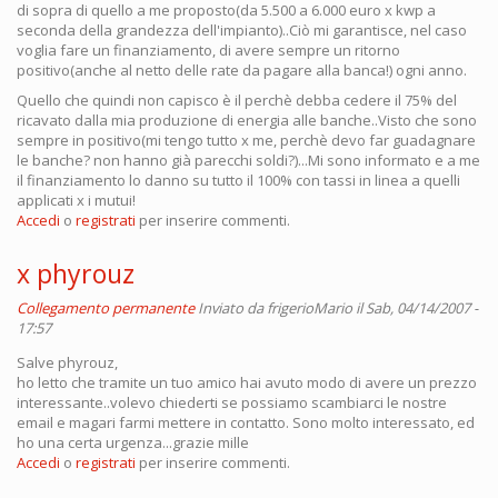
di sopra di quello a me proposto(da 5.500 a 6.000 euro x kwp a
seconda della grandezza dell'impianto)..Ciò mi garantisce, nel caso
voglia fare un finanziamento, di avere sempre un ritorno
positivo(anche al netto delle rate da pagare alla banca!) ogni anno.
Quello che quindi non capisco è il perchè debba cedere il 75% del
ricavato dalla mia produzione di energia alle banche..Visto che sono
sempre in positivo(mi tengo tutto x me, perchè devo far guadagnare
le banche? non hanno già parecchi soldi?)...Mi sono informato e a me
il finanziamento lo danno su tutto il 100% con tassi in linea a quelli
applicati x i mutui!
Accedi
o
registrati
per inserire commenti.
x phyrouz
Collegamento permanente
Inviato da
frigerioMario
il Sab, 04/14/2007 -
17:57
Salve phyrouz,
ho letto che tramite un tuo amico hai avuto modo di avere un prezzo
interessante..volevo chiederti se possiamo scambiarci le nostre
email e magari farmi mettere in contatto. Sono molto interessato, ed
ho una certa urgenza...grazie mille
Accedi
o
registrati
per inserire commenti.