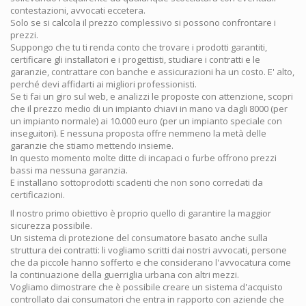
contestazioni, avvocati eccetera.
Solo se si calcola il prezzo complessivo si possono confrontare i
prezzi.
Suppongo che tu ti renda conto che trovare i prodotti garantiti,
certificare gli installatori e i progettisti, studiare i contratti e le
garanzie, contrattare con banche e assicurazioni ha un costo. E' alto,
perché devi affidarti ai migliori professionisti.
Se ti fai un giro sul web, e analizzi le proposte con attenzione, scopri
che il prezzo medio di un impianto chiavi in mano va dagli 8000 (per
un impianto normale) ai 10.000 euro (per un impianto speciale con
inseguitori). E nessuna proposta offre nemmeno la metà delle
garanzie che stiamo mettendo insieme.
In questo momento molte ditte di incapaci o furbe offrono prezzi
bassi ma nessuna garanzia.
E installano sottoprodotti scadenti che non sono corredati da
certificazioni.
Il nostro primo obiettivo è proprio quello di garantire la maggior
sicurezza possibile.
Un sistema di protezione del consumatore basato anche sulla
struttura dei contratti: li vogliamo scritti dai nostri avvocati, persone
che da piccole hanno sofferto e che considerano l'avvocatura come
la continuazione della guerriglia urbana con altri mezzi.
Vogliamo dimostrare che è possibile creare un sistema d'acquisto
controllato dai consumatori che entra in rapporto con aziende che