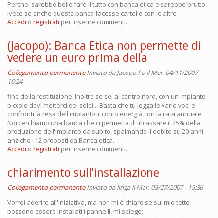
Perche' sarebbe bello fare il tutto con banca etica e sarebbe brutto
ivece se anche questa banca facesse cartello con le altre
Accedi
o
registrati
per inserire commenti.
(Jacopo): Banca Etica non permette di
vedere un euro prima della
Collegamento permanente
Inviato da
Jacopo Fo
il Mer, 04/11/2007 -
16:24
fine della restituzione. Inoltre se sei al centro nord, con un impianto
piccolo devi metterci dei soldi... Basta che tu legga le varie voci e
confronti la resa dell'impianto + conto energia con la rata annuale.
Noi cerchiamo una banca che ci permetta di incassare il 25% della
produzione dell'impianto da subito, spalmando il debito su 20 anni
anziche i 12 proposti da Banca etica.
Accedi
o
registrati
per inserire commenti.
chiarimento sull'installazione
Collegamento permanente
Inviato da
linga
il Mar, 03/27/2007 - 15:36
Vorrei aderire all'iniziativa, ma non mi è chiaro se sul mio tetto
possono essere installati i pannelli, mi spiego: