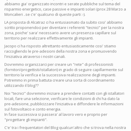
abbiamo gia' organizzato incontri e serate pubbliche sul tema del
risparmio energetico, case passive e impianti solari (prox 28 Marzo a
Moncalieri ..se c'e' qualcuno di queste parti :-).
LA proposta di Alcatraz ci ha entusiasmato da subito cosi' abbiamo
scritto proponendoci per diventare i referenti "tecnici" per la nostra
zona, poiche' sara' necessario avere un presenza capillare sul
territorio per realizzare effettivamente gli impianti.
Jacopo ci ha risposto altrettanto entusiasticamente cosi' stiamo
raccogliendo le pre-adesioni della nostra zona e promuovendo
l'iniziativa atraverso i nostri canali.
Dovremmo organizzarci per creare un "rete" di professionisti
(fornitori/progettisti/istallatori) in grado di seguire capillarmente sul
territorio la verifica e la successiva realizzazione degli impianti.
Potremmo in prima battuta creare una sorta di coordinamento
utilizzando il blog??
Noi "tecnici" dovremmo iniziare a prendere contatti con gli istallatori
locali, fare una selezione, verificare le condizioni di chi ha dato la
pre-adesione, pubblicizzare l'iniziativa e diffondere le informazioni
sul fotovoltaico e conto energia.
In fase successiva si passera' al lavoro vero e proprio per
"progettare gli impianti".
C'e' tra i frequentatori del Blog qualcun'altro che si trova nella nostra