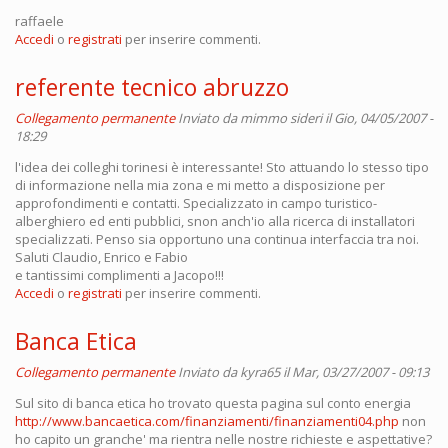
raffaele
Accedi
o
registrati
per inserire commenti.
referente tecnico abruzzo
Collegamento permanente
Inviato da
mimmo sideri
il Gio, 04/05/2007 -
18:29
l'idea dei colleghi torinesi è interessante! Sto attuando lo stesso tipo
di informazione nella mia zona e mi metto a disposizione per
approfondimenti e contatti. Specializzato in campo turistico-
alberghiero ed enti pubblici, snon anch'io alla ricerca di installatori
specializzati. Penso sia opportuno una continua interfaccia tra noi.
Saluti Claudio, Enrico e Fabio
e tantissimi complimenti a Jacopo!!!
Accedi
o
registrati
per inserire commenti.
Banca Etica
Collegamento permanente
Inviato da
kyra65
il Mar, 03/27/2007 - 09:13
Sul sito di banca etica ho trovato questa pagina sul conto energia
http://www.bancaetica.com/finanziamenti/finanziamenti04.php
non
ho capito un granche' ma rientra nelle nostre richieste e aspettative?