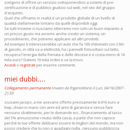
scelgono di offrire un servizio sottoponendosi a sistemi di pre-
certificazione e di pubblico giudizio sul web, nel sito del gruppo
d'acquisto.
Quel che offriamo in realtà è un prodotto globale di un livello di
qualità stellarmente lontano da quelli disponibili oggi.
Se tutti insieme ci riusciamo otterremo non solo un buon impianto a
un prezzo giusto ma avremo anche creato un sistema, un
procedimento, che potremo applicare ad altri prodotti.
Ad esempio ti interesserebbe un'auto che fa 100 chilometri con 2 litri
di gasolio, in città va a elettricità, ha i pannelli fotovoltaici sul tetto,
recupera l'energia della frenata e delle discese e e costa meno di 16
mila euro? Datemi 10 mila ordini e ve la trovo.
Accedi
o
registrati
per inserire commenti.
miei dubbi....
Collegamento permanente
Inviato da
frigerioMario
il Lun, 04/16/2007 -
21:59
scusami jacopo, a me avevano offerto precisamente 6.416 euro a
kwp..chiavi in mano con anni ed anni di garanzia e senza fare
nessuno sbattimento, per le domande ecc...finanziamento al tasso
del 5% annuo(come i mutui della casa)..a parte che non capisco
perchè le tue offerte debbano essere le migliori del mondo, ma non
posso credere che tu non ci guadagni nulla...nessuno pubblicizza