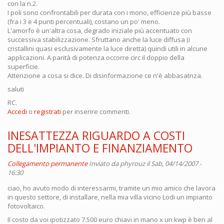
con la n.2.
I poli sono confrontabili per durata con i mono, efficienze più basse
(fra i 3 e 4 punti percentuali), costano un po' meno.
L'amorfo è un'altra cosa, degrado iniziale più accentuato con
successiva stabilizzazione. Sfruttano anche la luce diffusa (i
cristallini quasi esclusivamente la luce diretta) quindi utili in alcune
applicazioni. A parità di potenza occorre circ il doppio della
superficie.
Attenzione a cosa si dice. Di disinformazione ce n'è abbasatnza.
saluti
RC.
Accedi
o
registrati
per inserire commenti.
INESATTEZZA RIGUARDO A COSTI
DELL'IMPIANTO E FINANZIAMENTO
Collegamento permanente
Inviato da
phyrouz
il Sab, 04/14/2007 -
16:30
ciao, ho avuto modo di interessarmi, tramite un mio amico che lavora
in questo settore, di installare, nella mia villa vicino Lodi un impianto
fotovoltaico.
Il costo da voi ipotizzato 7.500 euro chiavi in mano x un kwp è ben al