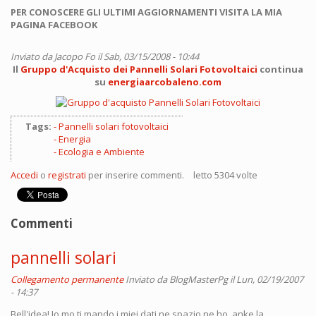
PER CONOSCERE GLI ULTIMI AGGIORNAMENTI VISITA LA MIA
PAGINA FACEBOOK
Inviato da
Jacopo Fo
il Sab, 03/15/2008 - 10:44
Il
Gruppo d'Acquisto dei Pannelli Solari Fotovoltaici
continua
su
energiaarcobaleno.com
Tags:
Pannelli solari fotovoltaici
Energia
Ecologia e Ambiente
Accedi
o
registrati
per inserire commenti.
letto 5304 volte
Commenti
pannelli solari
Collegamento permanente
Inviato da
BlogMasterPg
il Lun, 02/19/2007
- 14:37
Bell'idea! Io mo ti mando i miei dati ne spazio ne ho, anke la