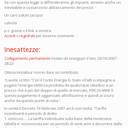
Se con questa legge si diffonderanno gli impianti, avremo anche un
inevitabile e sostanzioso abbassamento dei prezzi.
Un caro saluto Jacopo!
valvola
p.s. grazie x il link a sinistra
Accedi
o
registrati
per inserire commenti.
Inesattezze:
Collegamento permanente
Inviato da
sinergypn
il Ven, 03/16/2007 -
08:22
Ottima iniziativa ! vorrei dare un contributo:
1) avete scritto: “Con il Conto Energia lo Stato infatti si impegna a
pagare l'energia elettrica prodotta da qualunque cittadino a un
prezzo che è più del doppio di quello di mercato, PER 20 ANNI. E
questo pagamento è agganciato all'inflazione e quindi al sicuro
anche da questo punto di vista.”.
In verità il Decreto 19 febbraio 2007 art.6 così recita: “Tariffe
incentivanti e periodo di diritto
1. omisssis..... La tariffa individuata sulla base della medesima
tabella e' riconosciuta per un periodo di venti anni a decorrere dalla