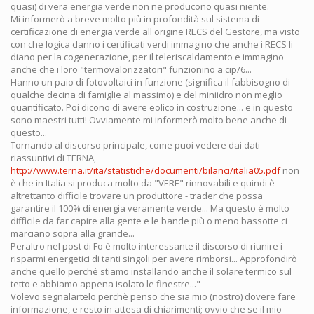
quasi) di vera energia verde non ne producono quasi niente.
Mi informerò a breve molto più in profondità sul sistema di
certificazione di energia verde all'origine RECS del Gestore, ma visto
con che logica danno i certificati verdi immagino che anche i RECS li
diano per la cogenerazione, per il teleriscaldamento e immagino
anche che i loro "termovalorizzatori" funzionino a cip/6...
Hanno un paio di fotovoltaici in funzione (significa il fabbisogno di
qualche decina di famiglie al massimo) e del miniidro non meglio
quantificato. Poi dicono di avere eolico in costruzione... e in questo
sono maestri tutti! Ovviamente mi informerò molto bene anche di
questo...
Tornando al discorso principale, come puoi vedere dai dati
riassuntivi di TERNA,
http://www.terna.it/ita/statistiche/documenti/bilanci/italia05.pdf
non
è che in Italia si produca molto da "VERE" rinnovabili e quindi è
altrettanto difficile trovare un produttore - trader che possa
garantire il 100% di energia veramente verde... Ma questo è molto
difficile da far capire alla gente e le bande più o meno bassotte ci
marciano sopra alla grande...
Peraltro nel post di Fo è molto interessante il discorso di riunire i
risparmi energetici di tanti singoli per avere rimborsi... Approfondirò
anche quello perché stiamo installando anche il solare termico sul
tetto e abbiamo appena isolato le finestre..."
Volevo segnalartelo perchè penso che sia mio (nostro) dovere fare
informazione, e resto in attesa di chiarimenti; ovvio che se il mio