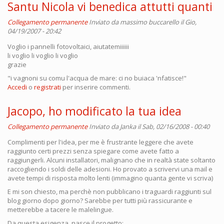
Santu Nicola vi benedica attutti quanti
Collegamento permanente
Inviato da
massimo buccarello
il Gio,
04/19/2007 - 20:42
Voglio i pannelli fotovoltaici, aiutatemiiiiii
li voglio li voglio li voglio
grazie
"i vagnoni su comu l'acqua de mare: ci no buiaca 'nfatisce!"
Accedi
o
registrati
per inserire commenti.
Jacopo, ho modificato la tua idea
Collegamento permanente
Inviato da
Janka
il Sab, 02/16/2008 - 00:40
Complimenti per l'idea, per me è frustrante leggere che avete
raggiunto certi prezzi senza spiegare come avete fatto a
raggiungerli. Alcuni installatori, malignano che in realtà state soltanto
raccogliendo i soldi delle adesioni. Ho provato a scrivervi una mail e
avete tempi di risposta molto lenti (immagino quanta gente vi scriva)
E mi son chiesto, ma perchè non pubblicano i traguardi raggiunti sul
blog giorno dopo giorno? Sarebbe per tutti più rassicurante e
metterebbe a tacere le malelingue.
Da questa esigenza, nasce il progetto: