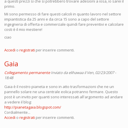
a questi prezzi si che si potrebbero trovare adesioni a iosa, io sarei il
primo.
Mi sono permesso di fare questi calcoli in quanto lavoro nel settore
impiantistica da 25 anni e da circa 15 sono a capo del settore
ingegneria di offerta e commerciale quindi fare preventivi e calcolare
costi è il mio mestiere!
ciao
Accedi
o
registrati
per inserire commenti.
Gaia
Collegamento permanente
Inviato da
elihawaa
il Ven, 02/23/2007 -
18:48
Gaia è il nostro pianeta e sono in atto trasformazioni che ne un
pannello solare ne una centrale eolica potranno fermare. Questo
post è un invito per quanti sono interessati all'argomento ad andare
a vedere il blog:
http://pianetagaia.blogspot.com/
Cordialmente...
Accedi
o
registrati
per inserire commenti.