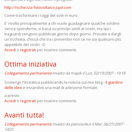
http://ricchezza-fotovoltaico.jujol.com
Come trasformare i raggi del sole in euro
E' rivolto principalmente a chi vuole guadagnare qualche soldino
senza spenderne, si basa su principi simili ai vostri, ma qui i
traguardi vengono pubblicati giorno dopo giorno. Provate a dargli
un'occhiata, chissà che tra i preventivi non ce ne sia qualcuno più
appetibile dei vostri :-D
Accedi
o
registrati
per inserire commenti.
Ottima iniziativa
Collegamento permanente
Inviato da
mapik
il Lun, 02/19/2007 - 19:18
Sostengo l'iniziativa pubblicando la notizia sul mio blog -
il giardino
delle idee
e inviandoti una mail di adesione formale.
a presto
Accedi
o
registrati
per inserire commenti.
Avanti tutta!
Collegamento permanente
Inviato da
pienosole.it
il Mer, 06/27/2007 -
14:01