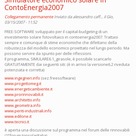
ContoEnergia2007
Collegamento permanente
Inviato da
alessandro caff...
il Gio,
03/15/2007 - 11:52
FREE-SOFTWARE sviluppato per il capital-budgeting di un
investimento solare fotovoltaico in contoenergia2007. Trattasi
sempre e comunque di stime economiche che difettano della
robustezza del modello economico proiettato nel lungo periodo. Ma
possono servire da spunto per delle riflessioni.
Il programma, SIMULARE6.1_girasole, è possibile scaricarlo
GRATUITAMENTE dai seguenti siti: (è in arrivo la versione6.2 riveduta
potenziata e corretta)
www.ingegneri.info
(sez.freesoftware)
www.progettomeg.it
www.energeticambiente.it
www.prorinnovabili.it
www.architetto.info
www.geometra.info
www.periti-industriali.info
www.edilone.it
www.tecnici.it
è aperta una discussione sul programma nel forum delle rinnovabili
(1°forum topsolarItalia)