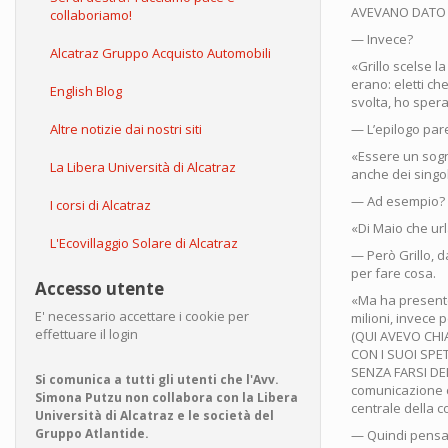
AVEVANO DATO R
collaboriamo!
— Invece?
Alcatraz Gruppo Acquisto Automobili
«Grillo scelse la
erano: eletti c
English Blog
svolta, ho spera
Altre notizie dai nostri siti
— L’epilogo pare
«Essere un sogn
La Libera Università di Alcatraz
anche dei singoli
— Ad esempio?
I corsi di Alcatraz
«Di Maio che url
L'Ecovillaggio Solare di Alcatraz
— Però Grillo, d
per fare cosa.
Accesso utente
«Ma ha presente
E' necessario accettare i cookie per
milioni, invece p
effettuare il login
(QUI AVEVO CHI
CON I SUOI SPE
SENZA FARSI DEI 
Si comunica a tutti gli utenti che l'Avv.
comunicazione ch
Simona Putzu non collabora con la Libera
centrale della c
Università di Alcatraz e le società del
Gruppo Atlantide.
— Quindi pensa 