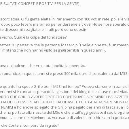
ISULTATI CONCRETI E POSITIVI PER LA GENTE)
 scorciatoia. Ci fu gente eletta in Parlamento con 100 voti in rete, poi si è 
he dopo poco fecero marameo per andarsene altrove. Ho sempre sperato c
to di essermi sbagliato io. I fatti però sono questi».
 vicino. Qual è la colpa del fondatore?
atore, lui pensava che le persone fossero più belle e oneste, è un romant
 militanti che non hanno visto segnali terribili in questi anni».
ava dal balcone che era stata abolita la povertà».
a romantico, in questi anni si è preso 300 mila euro di consulenza dal M5S
 quanto ha speso Grillo per il M5S nel tempo? Poteva starsene in panciolle
er anni si è caricato il peso della gestione del blog, delle cause e così via».
ARITO CHE GRILLO AVREBBE POTUTO CONTINUARE A RIEMPIRE I PALAZZETT
TTACOLI, ED ESSERE APPLAUDITO DA QUASI TUTTI, E GUADAGNARE MONTAG
NEMICI e ho anche spiegato che Grillo ha pagato per anni di tasca sua il bl
e ha portato alla nascita del M5s e che a tutt’oggi gestisce il suo blog c
omunicazione del Movimento. Accusarlo di volersi arricchire con la politica è
che Conte si comporti da ingrato?