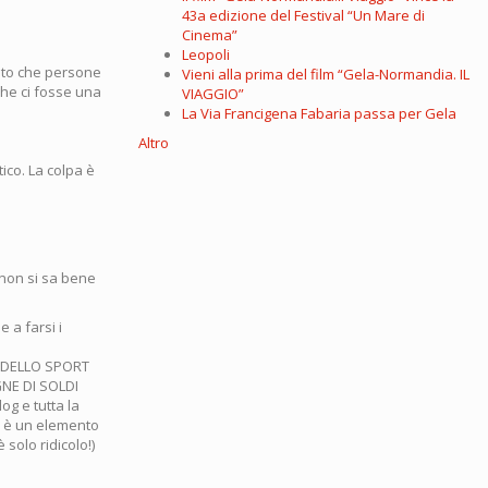
43a edizione del Festival “Un Mare di
Cinema”
Leopoli
visto che persone
Vieni alla prima del film “Gela-Normandia. IL
he ci fosse una
VIAGGIO”
La Via Francigena Fabaria passa per Gela
Altro
ico. La colpa è
 non si sa bene
 a farsi i
I DELLO SPORT
NE DI SOLDI
og e tutta la
he è un elemento
 solo ridicolo!)