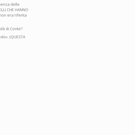
senza delle
UELLI CHE HANNO
n era riferita
 dà di Conte?
vedo». (QUESTA