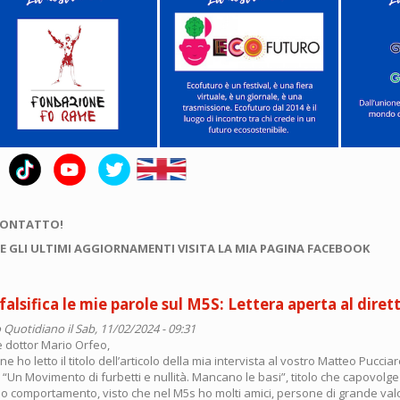
CONTATTO!
E GLI ULTIMI AGGIORNAMENTI VISITA LA MIA PAGINA FACEBOOK
falsifica le mie parole sul M5S: Lettera aperta al diret
 Quotidiano
il Sab, 11/02/2024 - 09:31
e dottor Mario Orfeo,
 ho letto il titolo dell’articolo della mia intervista al vostro Matteo Pucciare
 “Un Movimento di furbetti e nullità. Mancano le basi”, titolo che capovolge
mio comportamento, visto che nel M5s ho molti amici, persone di grande va