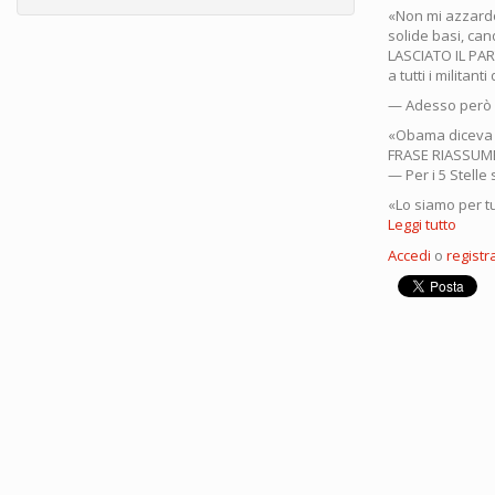
«Non mi azzardo 
solide basi, ca
LASCIATO IL PA
a tutti i militant
— Adesso però i
«Obama diceva d
FRASE RIASSUM
— Per i 5 Stelle 
«Lo siamo per tu
Leggi tutto
su
Repub
Accedi
o
registra
falsif
le
mie
parol
sul
M5S:
Lette
apert
al
diret