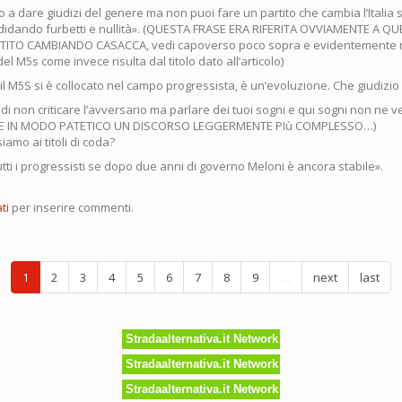
a dare giudizi del genere ma non puoi fare un partito che cambia l’Italia 
ndidando furbetti e nullità». (QUESTA FRASE ERA RIFERITA OVVIAMENTE A Q
RTITO CAMBIANDO CASACCA, vedi capoverso poco sopra e evidentemente no
i del M5s come invece risulta dal titolo dato all’articolo)
l M5S si è collocato nel campo progressista, è un’evoluzione. Che giudizio
i non criticare l’avversario ma parlare dei tuoi sogni e qui sogni non ne 
E IN MODO PATETICO UN DISCORSO LEGGERMENTE PIù COMPLESSO…)
siamo ai titoli di coda?
tti i progressisti se dopo due anni di governo Meloni è ancora stabile».
blica
ti
per inserire commenti.
ica
e
1
2
3
4
5
6
7
8
9
…
next
last
ra
a
Stradaalternativa.it Network
tore
Stradaalternativa.it Network
Stradaalternativa.it Network