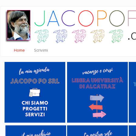
Salta
al
contenuto
principale
Home
Scrivimi