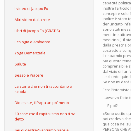
capacità politica
Inoltre l’artico
I video di Jacopo Fo
concepire solo 
Inoltre è stato t
Altri video dalla rete
denunciato infat
sono stati messi
Libri di Jacopo Fo (GRATIS)
medicine attrav
medicinali). Il 
Ecologia e Ambiente
dalla prescrizi
costretto a com
Yoga Demenziale
Il risparmio prev
Ma questo tema n
Salute
comprensibile s
dal vizio di far 
Sesso e Piacere
Le chiedo quindi 
Se non mi darà i
La storia che non ti raccontano a
Ecco l’intervist
scuola
…«Avevo fatto tu
Dio esiste, il Papa un po' meno
— E poi?
«Sono uscito qua
10 cose che il capitalismo non ti ha
poi credevo che 
detto
qualcosa nel su
PERSONE CHE AV
Sei di destra? Facciamo pace e