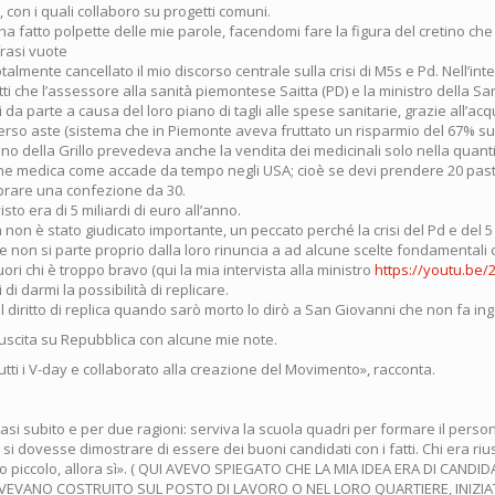
, con i quali collaboro su progetti comuni.
lo ha fatto polpette delle mie parole, facendomi fare la figura del cretino che
frasi vuote
otalmente cancellato il mio discorso centrale sulla crisi di M5s e Pd. Nell’int
ti che l’assessore alla sanità piemontese Saitta (PD) e la ministro della San
 da parte a causa del loro piano di tagli alle spese sanitarie, grazie all’acq
erso aste (sistema che in Piemonte aveva fruttato un risparmio del 67% sul
piano della Grillo prevedeva anche la vendita dei medicinali solo nella quant
one medica come accade da tempo negli USA; cioè se devi prendere 20 past
prare una confezione da 30.
isto era di 5 miliardi di euro all’anno.
on è stato giudicato importante, un peccato perché la crisi del Pd e del 5
e non si parte proprio dalla loro rinuncia a ad alcune scelte fondamental
fuori chi è troppo bravo (qui la mia intervista alla ministro
https://youtu.be
di darmi la possibilità di replicare.
l diritto di replica quando sarò morto lo dirò a San Giovanni che non fa ing
a uscita su Repubblica con alcune mie note.
tti i V-day e collaborato alla creazione del Movimento», racconta.
si subito e per due ragioni: serviva la scuola quadri per formare il person
si dovesse dimostrare di essere dei buoni candidati con i fatti. Chi era rius
o piccolo, allora sì». ( QUI AVEVO SPIEGATO CHE LA MIA IDEA ERA DI CANDI
EVANO COSTRUITO SUL POSTO DI LAVORO O NEL LORO QUARTIERE, INIZIA