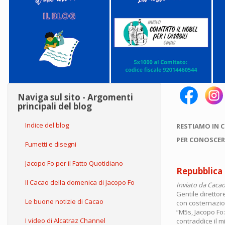
Naviga sul sito - Argomenti
principali del blog
Indice del blog
RESTIAMO IN 
PER CONOSCER
Fumetti e disegni
Jacopo Fo per il Fatto Quotidiano
Repubblica 
Il Cacao della domenica di Jacopo Fo
Inviato da
Cacao
Gentile direttor
Le buone notizie di Cacao
con costernazione
“M5s, Jacopo Fo:
I video di Alcatraz Channel
contraddice il 