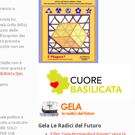
 riesce a
ervista ho
ità Grillo (M5s)
uisto delle
l’acquisto dei
ità prevista
icche non sei
 Stelle non è
i come questa e
/2lK8Gk5s7pk
).
anni.
ale politico e
cito a costruire
Gela Le Radici del Futuro
DARE SOLO
TIVE CHE
Il film “Gela-Normandia.Il Viaggio” vince la