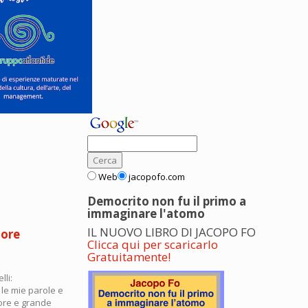
Web
jacopofo.com
Democrito non fu il primo a
immaginare l'atomo
IL NUOVO LIBRO DI JACOPO FO
tore
Clicca qui per scaricarlo
Gratuitamente!
lli:
 le mie parole e
lore e grande