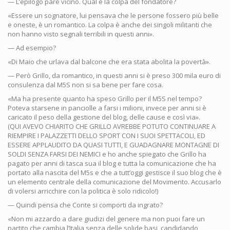
— L’epilogo pare vicino. Qual è la colpa del fondatore?
«Essere un sognatore, lui pensava che le persone fossero più belle
e oneste, è un romantico. La colpa è anche dei singoli militanti che
non hanno visto segnali terribili in questi anni».
— Ad esempio?
«Di Maio che urlava dal balcone che era stata abolita la povertà».
— Però Grillo, da romantico, in questi anni si è preso 300 mila euro di
consulenza dal M5S non si sa bene per fare cosa.
«Ma ha presente quanto ha speso Grillo per il M5S nel tempo?
Poteva starsene in panciolle a farsi i milioni, invece per anni si è
caricato il peso della gestione del blog, delle cause e così via».
(QUI AVEVO CHIARITO CHE GRILLO AVREBBE POTUTO CONTINUARE A
RIEMPIRE I PALAZZETTI DELLO SPORT CON I SUOI SPETTACOLI, ED
ESSERE APPLAUDITO DA QUASI TUTTI, E GUADAGNARE MONTAGNE DI
SOLDI SENZA FARSI DEI NEMICI e ho anche spiegato che Grillo ha
pagato per anni di tasca sua il blog e tutta la comunicazione che ha
portato alla nascita del M5s e che a tutt’oggi gestisce il suo blog che è
un elemento centrale della comunicazione del Movimento. Accusarlo
di volersi arricchire con la politica è solo ridicolo!)
— Quindi pensa che Conte si comporti da ingrato?
«Non mi azzardo a dare giudizi del genere ma non puoi fare un
partito che cambia l’Italia senza delle solide basi, candidando