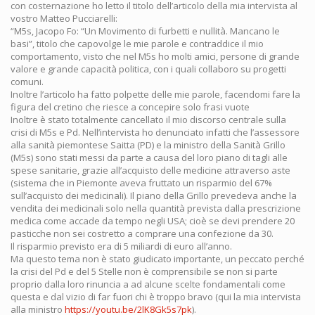
con costernazione ho letto il titolo dell’articolo della mia intervista al
vostro Matteo Pucciarelli:
“M5s, Jacopo Fo: “Un Movimento di furbetti e nullità. Mancano le
basi”, titolo che capovolge le mie parole e contraddice il mio
comportamento, visto che nel M5s ho molti amici, persone di grande
valore e grande capacità politica, con i quali collaboro su progetti
comuni.
Inoltre l’articolo ha fatto polpette delle mie parole, facendomi fare la
figura del cretino che riesce a concepire solo frasi vuote
Inoltre è stato totalmente cancellato il mio discorso centrale sulla
crisi di M5s e Pd. Nell’intervista ho denunciato infatti che l’assessore
alla sanità piemontese Saitta (PD) e la ministro della Sanità Grillo
(M5s) sono stati messi da parte a causa del loro piano di tagli alle
spese sanitarie, grazie all’acquisto delle medicine attraverso aste
(sistema che in Piemonte aveva fruttato un risparmio del 67%
sull’acquisto dei medicinali). Il piano della Grillo prevedeva anche la
vendita dei medicinali solo nella quantità prevista dalla prescrizione
medica come accade da tempo negli USA; cioè se devi prendere 20
pasticche non sei costretto a comprare una confezione da 30.
Il risparmio previsto era di 5 miliardi di euro all’anno.
Ma questo tema non è stato giudicato importante, un peccato perché
la crisi del Pd e del 5 Stelle non è comprensibile se non si parte
proprio dalla loro rinuncia a ad alcune scelte fondamentali come
questa e dal vizio di far fuori chi è troppo bravo (qui la mia intervista
alla ministro
https://youtu.be/2lK8Gk5s7pk
).