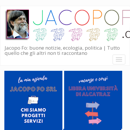
Salta
al
contenuto
principale
Jacopo Fo: buone notizie, ecologia, politica | Tutto
quello che gli altri non ti raccontano
Toggl
naviga