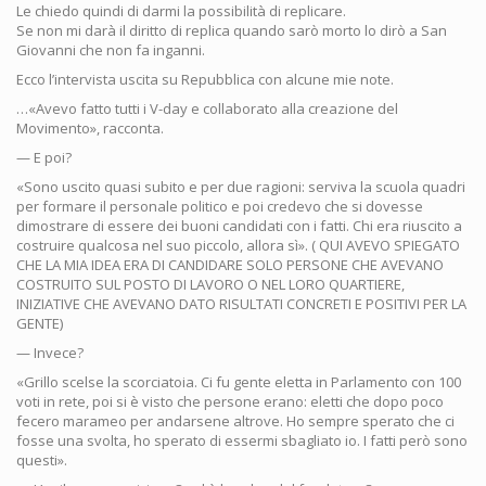
Le chiedo quindi di darmi la possibilità di replicare.
Se non mi darà il diritto di replica quando sarò morto lo dirò a San
Giovanni che non fa inganni.
Ecco l’intervista uscita su Repubblica con alcune mie note.
…«Avevo fatto tutti i V-day e collaborato alla creazione del
Movimento», racconta.
— E poi?
«Sono uscito quasi subito e per due ragioni: serviva la scuola quadri
per formare il personale politico e poi credevo che si dovesse
dimostrare di essere dei buoni candidati con i fatti. Chi era riuscito a
costruire qualcosa nel suo piccolo, allora sì». ( QUI AVEVO SPIEGATO
CHE LA MIA IDEA ERA DI CANDIDARE SOLO PERSONE CHE AVEVANO
COSTRUITO SUL POSTO DI LAVORO O NEL LORO QUARTIERE,
INIZIATIVE CHE AVEVANO DATO RISULTATI CONCRETI E POSITIVI PER LA
GENTE)
— Invece?
«Grillo scelse la scorciatoia. Ci fu gente eletta in Parlamento con 100
voti in rete, poi si è visto che persone erano: eletti che dopo poco
fecero marameo per andarsene altrove. Ho sempre sperato che ci
fosse una svolta, ho sperato di essermi sbagliato io. I fatti però sono
questi».