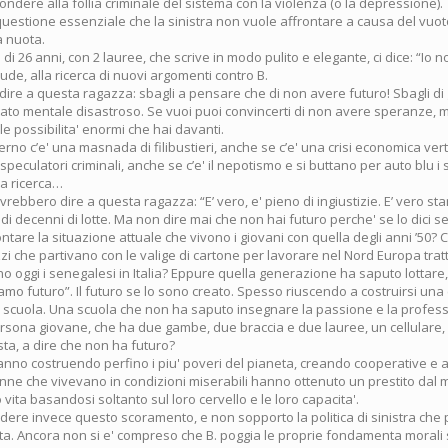
ndere alla follia criminale del sistema con la violenza (o la depressione).
 questione essenziale che la sinistra non vuole affrontare a causa del vuot
 nuota.
i 26 anni, con 2 lauree, che scrive in modo pulito e elegante, ci dice: “Io n
aude, alla ricerca di nuovi argomenti contro B.
 dire a questa ragazza: sbagli a pensare che di non avere futuro! Sbagli di
ato mentale disastroso. Se vuoi puoi convincerti di non avere speranze, ma
 le possibilita' enormi che hai davanti.
rno c’e' una masnada di filibustieri, anche se c’e' una crisi economica ver
 speculatori criminali, anche se c’e' il nepotismo e si buttano per auto blu i 
la ricerca…
ovrebbero dire a questa ragazza: “E’ vero, e' pieno di ingiustizie. E’ vero 
 di decenni di lotte. Ma non dire mai che non hai futuro perche' se lo dici se
tare la situazione attuale che vivono i giovani con quella degli anni ’50? 
i che partivano con le valige di cartone per lavorare nel Nord Europa trat
no oggi i senegalesi in Italia? Eppure quella generazione ha saputo lottare
mo futuro”. Il futuro se lo sono creato. Spesso riuscendo a costruirsi una
a scuola. Una scuola che non ha saputo insegnare la passione e la professi
sona giovane, che ha due gambe, due braccia e due lauree, un cellulare,
esta, a dire che non ha futuro?
 stanno costruendo perfino i piu' poveri del pianeta, creando cooperative 
onne che vivevano in condizioni miserabili hanno ottenuto un prestito dal 
ita basandosi soltanto sul loro cervello e le loro capacita'.
dere invece questo scoramento, e non sopporto la politica di sinistra che 
ta. Ancora non si e' compreso che B. poggia le proprie fondamenta morali 