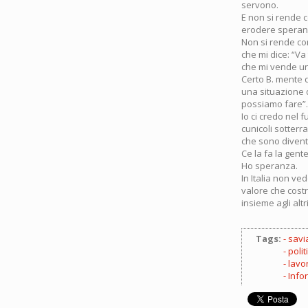
servono.
E non si rende c
erodere speranz
Non si rende con
che mi dice: “Va 
che mi vende un
Certo B. mente q
una situazione d
possiamo fare”.
Io ci credo nel 
cunicoli sotterr
che sono diventa
Ce la fa la gen
Ho speranza.
In Italia non ve
valore che costr
insieme agli altri
Tags:
savi
polit
lavo
Info