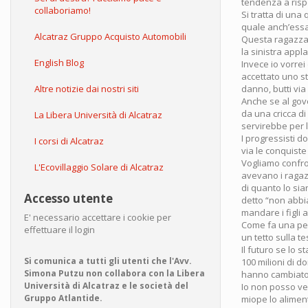
tendenza a rispo
collaboriamo!
Si tratta di una
quale anch’essa
Alcatraz Gruppo Acquisto Automobili
Questa ragazza d
la sinistra appl
English Blog
Invece io vorrei
accettato uno st
Altre notizie dai nostri siti
danno, butti via
Anche se al gove
da una cricca di
La Libera Università di Alcatraz
servirebbe per 
I progressisti d
I corsi di Alcatraz
via le conquiste
Vogliamo confron
L'Ecovillaggio Solare di Alcatraz
avevano i ragazz
di quanto lo sia
Accesso utente
detto “non abbia
mandare i figli 
E' necessario accettare i cookie per
Come fa una per
effettuare il login
un tetto sulla t
Il futuro se lo
Si comunica a tutti gli utenti che l'Avv.
100 milioni di d
Simona Putzu non collabora con la Libera
hanno cambiato v
Università di Alcatraz e le società del
Io non posso ve
Gruppo Atlantide.
miope lo alimen