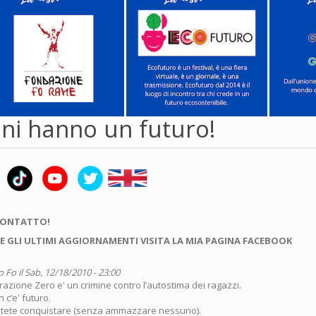
ani hanno un futuro!
CONTATTO!
E GLI ULTIMI AGGIORNAMENTI VISITA LA MIA PAGINA FACEBOOK
o Fo
il Sab, 12/18/2010 - 23:00
azione Zero e' un crimine contro l’autostima dei ragazzi.
 c’e' futuro.
 potete conquistare (senza ammazzare nessuno).