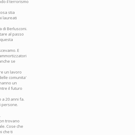
ndo il terrorismo
cosa stia
i laureati
a di Berlusconi.
tare al passo
i questa
oscevamo. E
ammortizzatori
 anche se
are un lavoro
delle comunita'
o hanno un
tre il futuro
 a 20 anni fa.
i persone.
.
non trovano
tale. Cose che
i che ti