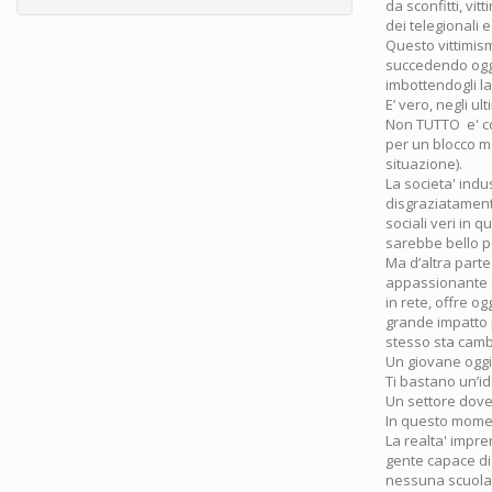
da sconfitti, vi
dei telegionali 
Questo vittimism
succedendo oggi 
imbottendogli la
E’ vero, negli u
Non TUTTO e' co
per un blocco me
situazione).
La societa' indu
disgraziatament
sociali veri in
sarebbe bello p
Ma d’altra parte
appassionante s
in rete, offre og
grande impatto p
stesso sta cambi
Un giovane oggi 
Ti bastano un’id
Un settore dove,
In questo moment
La realta' impr
gente capace di 
nessuna scuola t