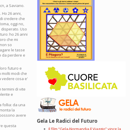
cn, a Saviano.
. Ho 26 anni,
 di credere che
 Roma, oggi no,
e' disperato. Uso
turo: ho 26 anni
voro che mi
 non so
agare le tasse
te da perdere e
loro futuro e
n molti modi che
a vedere cosa e'
 termini di vite
olente e
 follia: da una
 monta la
e possono avere
Gela Le Radici del Futuro
are questa
Il film “Gela-Normandia.Il Viaggio” vince la