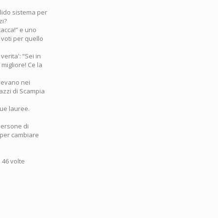
alido sistema per
zi?
cacca!” e uno
 voti per quello
erita': “Sei in
migliore! Ce la
ivevano nei
gazzi di Scampia
ue lauree.
 persone di
' per cambiare
o 46 volte