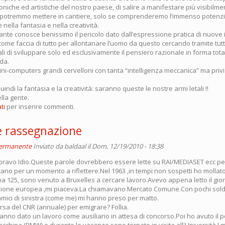
oniche ed artistiche del nostro paese, di salire a manifestare più visibilmente
e potremmo mettere in cantiere, solo se comprenderemo l’immenso potenz
 nella fantasia e nella creatività.
ante conosce benissimo il pericolo dato dall’espressione pratica di nuove id
me faccia di tutto per allontanare l’uomo da questo cercando tramite tutti
ali di sviluppare solo ed esclusivamente il pensiero razionale in forma to
da.
ni-computers grandi cervelloni con tanta “intelligenza meccanica” ma privi 
indi la fantasia e la creatività: saranno queste le nostre armi letali !!
ella gente.
ti
per inserire commenti.
 e rassegnazione
permanente
Inviato da
baldaal
il Dom, 12/19/2010 - 18:38
bravo Idio.Queste parole dovrebbero essere lette su RAI/MEDIASET ecc perc
ttano per un momento a riflettere.Nel 1963 ,in tempi non sospetti ho mollat
pa 125, sono venuto a Bruxelles a cercare lavoro.Avevo appena letto il gio
one europea ,mi piaceva.La chiamavano Mercato Comune.Con pochi soldi h
 amici di sinistra (come me) mi hanno preso per matto.
rsa del CNR (annuale) per emigrare? Follia.
anno dato un lavoro come ausiliario in attesa di concorso.Poi ho avuto il 