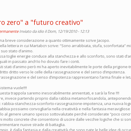
o zero" a "futuro creativo"
permanente
Inviato da
idio
il Dom, 12/19/2010 - 12:13
na breve considerazione a quanto ottimamente scrive Jacopo.
lla lettera in cui Martabcn scrive: “Sono arrabbiata, stufa, sconfortata” 
l suo stato d’animo.
ssa toglie energie conduce alla stanchezza e allo sconforto, sono stati d’
 quali in passato anch’io ho dovuto fare i conti.
i stati d’animo però mi ha aperto inevitabilmente le porte della prigione-
itto dritto verso le celle della rassegnazione e del senso d’impotenza.
a rassegnazione e del senso d’impotenza rappresentano l’arma finale e let
sistema vuole!!!!
esta trappola saremo inesorabilmente annientati, e sarà la fine !!!!
e, invece partendo proprio dalla rabbia metamorfosandola, anteponendo 
: rabbia-stanchezza-sconforto-rassegnazione-impotenza, una nuova logi
rabbia possiamo convogliarla nella creatività e nella fantasia meravigliose 
lo al genere umano spesso sottovalutate perché considerate “poco concr
i molto concrete che consentono di uscire dalle vecchie logiche che si son
erimentare nuove strade di battaglia.
pio, è dalla fantasia e dalla creatività che sono nate le belle idee di occ