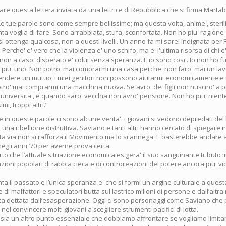
e questa lettera inviata da una lettrice di Repubblica che si firma Martab
e tue parole sono come sempre bellissime; ma questa volta, ahime', sterili
ta voglia di fare. Sono arrabbiata, stufa, sconfortata. Non ho piu' ragione
i ottenga qualcosa, non a questi livelli. Un anno fa mi sarei indignata per
 Perche' e' vero che la violenza e' uno schifo, ma e' l'ultima risorsa di chi 
on a caso: disperato e' colui senza speranza. E io sono cosi'. Io non ho fu
' piu' uno. Non potro' mai comprarmi una casa perche' non faro' mai un la
endere un mutuo, i miei genitori non possono aiutarmi economicamente e
o' mai comprarmi una macchina nuova. Se avro' dei figli non riusciro' a p
l'universita', e quando saro' vecchia non avro' pensione. Non ho piu' nien
i, troppi altri.”
e in queste parole ci sono alcune verita': i giovani si vedono depredati del 
una ribellione distruttiva. Saviano e tanti altri hanno cercato di spiegare i
 via non si rafforza il Movimento ma lo si annega. E basterebbe andare 
egli anni ’70 per averne prova certa.
rto che l’attuale situazione economica esigera' il suo sanguinante tributo in
azioni popolari di rabbia cieca e di controreazioni del potere ancora piu' vi
ta il passato e l’unica speranza e' che si formi un argine culturale a questa
 di malfattori e speculatori butta sul lastrico milioni di persone e dall’altra
ta dettata dall’esasperazione. Oggi ci sono personaggi come Saviano ch
el convincere molti giovani a scegliere strumenti pacifici di lotta.
 sia un altro punto essenziale che dobbiamo affrontare se vogliamo limit