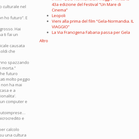
43a edizione del Festival “Un Mare di
o culturale nel
Cinema”
Leopoli
on ho futuro”. E
Vieni alla prima del film “Gela-Normandia. IL
VIAGGIO”
 grosso. Hai
La Via Francigena Fabaria passa per Gela
 ti fai un
Altro
ticale causata
soldi che
stanno spazzando
i morta.”
Che futuro
tati molto peggio
, non ha mai
 casa e a
onalita'.
 un computer e
e autoimprese…
microcredito e
per calcolo
su una cultura