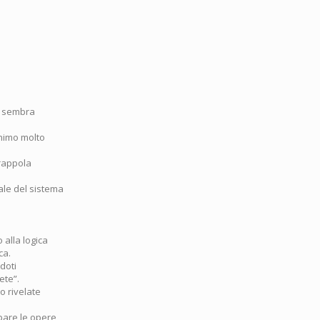
mi sembra
animo molto
trappola
ale del sistema
alla logica
ca.
doti
ete”.
o rivelate
upare le opere