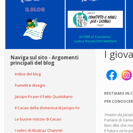
I giov
Naviga sul sito - Argomenti
principali del blog
Indice del blog
Fumetti e disegni
RESTIAMO IN 
Jacopo Fo per il Fatto Quotidiano
PER CONOSCER
Il Cacao della domenica di Jacopo Fo
Inviato da
Jacop
Le buone notizie di Cacao
Parlare di Gener
Non dite che non
I video di Alcatraz Channel
Il futuro ve lo