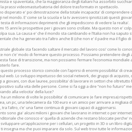
ttimista e spaventata, che la maggioranza degli italiani ha assorbito succhia
e la prassi videomasturbatoria del dolore trasformato in spettacolo.
o disperato e' poi dimostrazione della totale incapacita' di comprendere 
nel mondo. E’ come se la scuola e la tv avessero ipnotizzati questi giovan
 testa di informazioni deprimenti che gli impediscono di vedere la realta'.
ltimi 15 anni le prospettive per i giovani sono crollate. Ma questo non e' colp
lpa sua. La causa e' che il mondo sta cambiando e l’Italia non ha saputo s
ntale che ha generato tra l’altro anche B (che non e' il padre ma il figlio d
striale globale sta facendo saltare il mercato del lavoro cosi' come lo con
e non c’e' modo di fermare questo processo. Possiamo pretendere degli 
 questa fase di transizione, ma non possiamo fermare l’economia mondiale
oterlo fare.
 questo processo storico coincide con l’aprirsi di enormi possibilita' di cre
ul web. Lo sviluppo impetuoso dei social network, dei gruppi di acquisto, 
gi a giovani, con due lauree, possibilita' di lavorare in settori che oltretutt
ositivo sulla vita delle persone. Come si fa oggi a dire “non ho futuro” men
ando alla velocita' della luce?
ha un milione di volte le possibilita' di comunicare (e fare impresa) rispetto
ea, un pc, una telecamera da 100 euro e un amico per arrivare a migliaia d
 tra l’altro, c’e' una fame continua di giovani capaci di aggiornarsi.
o sono gia' alcuni milioni i giovani che lavorano in internet o per internet
enditoriale che conosco e' quella di aziende che restano bloccate perche' 
sviluppare un’applicazione per i cellulari, un progetto in 3D o un libro digi
i insegna ma che puoi imparare da solo. Sul web trovi tutte le informazion