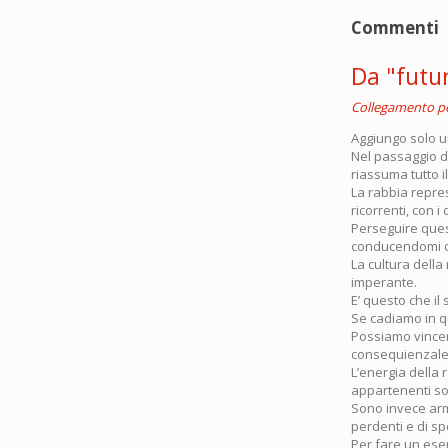
Commenti
Da "futur
Collegamento 
Aggiungo solo u
Nel passaggio de
riassuma tutto i
La rabbia repre
ricorrenti, con i
Perseguire quest
conducendomi dr
La cultura dell
imperante.
E’ questo che il 
Se cadiamo in qu
Possiamo vincer
consequienzale
L’energia della 
appartenenti so
Sono invece arm
perdenti e di sp
Per fare un esem