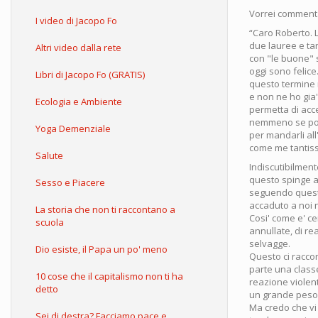
Vorrei commentar
I video di Jacopo Fo
“Caro Roberto. L
due lauree e tan
Altri video dalla rete
con "le buone" s
oggi sono felice.
Libri di Jacopo Fo (GRATIS)
questo termine n
e non ne ho gia
Ecologia e Ambiente
permetta di acc
nemmeno se potr
Yoga Demenziale
per mandarli al
come me tantissim
Salute
Indiscutibilment
questo spinge a 
Sesso e Piacere
seguendo questa
accaduto a noi n
La storia che non ti raccontano a
Cosi' come e' ce
scuola
annullate, di re
selvagge.
Dio esiste, il Papa un po' meno
Questo ci raccon
parte una classe
10 cose che il capitalismo non ti ha
reazione violen
detto
un grande peso n
Ma credo che vi
Sei di destra? Facciamo pace e