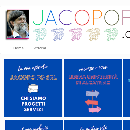
Salta
al
contenuto
principale
Home
Scrivimi