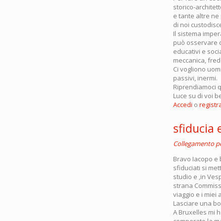
storico-architett
e tante altre n
di noi custodisce
Il sistema imper
può osservare co
educativi e soci
meccanica, fred
Ci vogliono uomi
passivi, inermi.
Riprendiamoci qu
Luce su di voi b
Accedi
o
registra
sfiducia
Collegamento 
Bravo Iacopo e 
sfiduciati si me
studio e ,in Ves
strana Commissi
viaggio e i miei
Lasciare una bo
A Bruxelles mi h