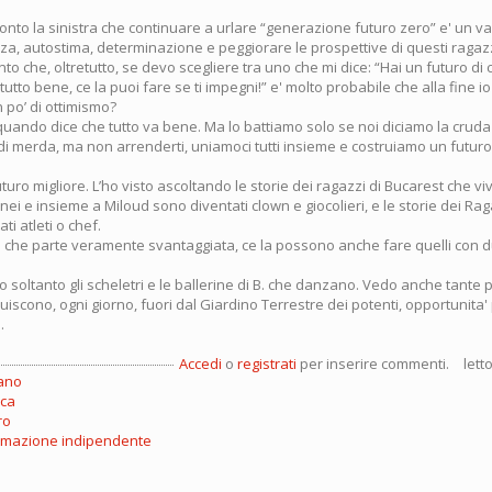
onto la sinistra che continuare a urlare “generazione futuro zero” e' un v
a, autostima, determinazione e peggiorare le prospettive di questi ragaz
to che, oltretutto, se devo scegliere tra uno che mi dice: “Hai un futuro di 
tutto bene, ce la puoi fare se ti impegni!” e' molto probabile che alla fine io
 po’ di ottimismo?
uando dice che tutto va bene. Ma lo battiamo solo se noi diciamo la cruda v
i merda, ma non arrenderti, uniamoci tutti insieme e costruiamo un futuro 
futuro migliore. L’ho visto ascoltando le storie dei ragazzi di Bucarest che v
anei e insieme a Miloud sono diventati clown e giocolieri, e le storie dei Ra
ti atleti o chef.
te che parte veramente svantaggiata, ce la possono anche fare quelli con d
do soltanto gli scheletri e le ballerine di B. che danzano. Vedo anche tante
uiscono, ogni giorno, fuori dal Giardino Terrestre dei potenti, opportunita
.
Accedi
o
registrati
per inserire commenti.
lett
ano
ica
ro
rmazione indipendente