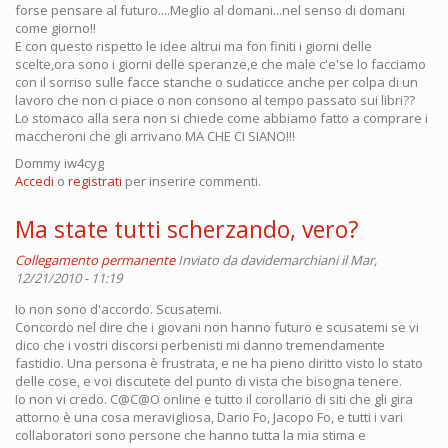
forse pensare al futuro....Meglio al domani...nel senso di domani
come giorno!!
E con questo rispetto le idee altrui ma fon finiti i giorni delle
scelte,ora sono i giorni delle speranze,e che male c'e'se lo facciamo
con il sorriso sulle facce stanche o sudaticce anche per colpa di un
lavoro che non ci piace o non consono al tempo passato sui libri??
Lo stomaco alla sera non si chiede come abbiamo fatto a comprare i
maccheroni che gli arrivano MA CHE CI SIANO!!!
Dommy iw4cyg
Accedi
o
registrati
per inserire commenti.
Ma state tutti scherzando, vero?
Collegamento permanente
Inviato da
davidemarchiani
il Mar,
12/21/2010 - 11:19
Io non sono d'accordo. Scusatemi.
Concordo nel dire che i giovani non hanno futuro e scusatemi se vi
dico che i vostri discorsi perbenisti mi danno tremendamente
fastidio. Una persona è frustrata, e ne ha pieno diritto visto lo stato
delle cose, e voi discutete del punto di vista che bisogna tenere.
Io non vi credo. C@C@O online e tutto il corollario di siti che gli gira
attorno è una cosa meravigliosa, Dario Fo, Jacopo Fo, e tutti i vari
collaboratori sono persone che hanno tutta la mia stima e