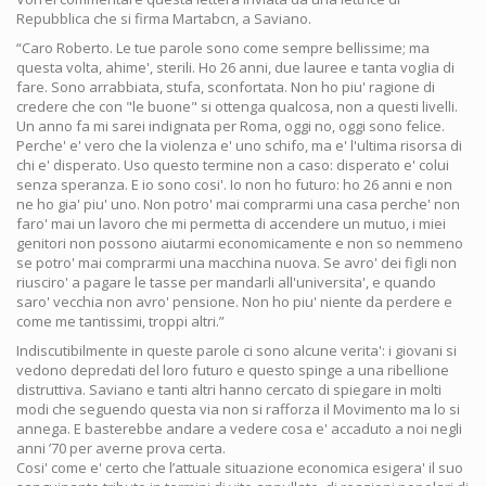
Repubblica che si firma Martabcn, a Saviano.
“Caro Roberto. Le tue parole sono come sempre bellissime; ma
questa volta, ahime', sterili. Ho 26 anni, due lauree e tanta voglia di
fare. Sono arrabbiata, stufa, sconfortata. Non ho piu' ragione di
credere che con "le buone" si ottenga qualcosa, non a questi livelli.
Un anno fa mi sarei indignata per Roma, oggi no, oggi sono felice.
Perche' e' vero che la violenza e' uno schifo, ma e' l'ultima risorsa di
chi e' disperato. Uso questo termine non a caso: disperato e' colui
senza speranza. E io sono cosi'. Io non ho futuro: ho 26 anni e non
ne ho gia' piu' uno. Non potro' mai comprarmi una casa perche' non
faro' mai un lavoro che mi permetta di accendere un mutuo, i miei
genitori non possono aiutarmi economicamente e non so nemmeno
se potro' mai comprarmi una macchina nuova. Se avro' dei figli non
riusciro' a pagare le tasse per mandarli all'universita', e quando
saro' vecchia non avro' pensione. Non ho piu' niente da perdere e
come me tantissimi, troppi altri.”
Indiscutibilmente in queste parole ci sono alcune verita': i giovani si
vedono depredati del loro futuro e questo spinge a una ribellione
distruttiva. Saviano e tanti altri hanno cercato di spiegare in molti
modi che seguendo questa via non si rafforza il Movimento ma lo si
annega. E basterebbe andare a vedere cosa e' accaduto a noi negli
anni ’70 per averne prova certa.
Cosi' come e' certo che l’attuale situazione economica esigera' il suo