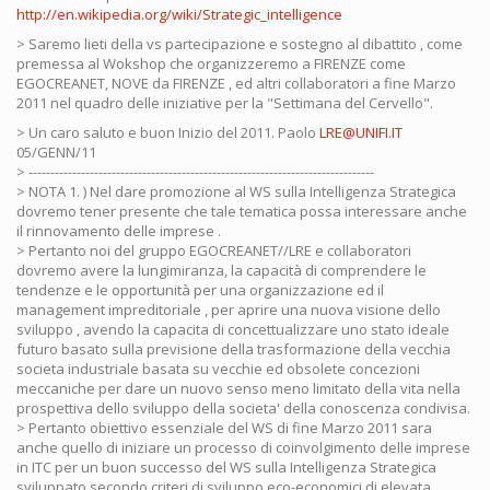
http://en.wikipedia.org/wiki/Strategic_intelligence
> Saremo lieti della vs partecipazione e sostegno al dibattito , come
premessa al Wokshop che organizzeremo a FIRENZE come
EGOCREANET, NOVE da FIRENZE , ed altri collaboratori a fine Marzo
2011 nel quadro delle iniziative per la "Settimana del Cervello".
> Un caro saluto e buon Inizio del 2011. Paolo
LRE@UNIFI.IT
05/GENN/11
> -------------------------------------------------------------------------------
> NOTA 1. ) Nel dare promozione al WS sulla Intelligenza Strategica
dovremo tener presente che tale tematica possa interessare anche
il rinnovamento delle imprese .
> Pertanto noi del gruppo EGOCREANET//LRE e collaboratori
dovremo avere la lungimiranza, la capacità di comprendere le
tendenze e le opportunità per una organizzazione ed il
management impreditoriale , per aprire una nuova visione dello
sviluppo , avendo la capacita di concettualizzare uno stato ideale
futuro basato sulla previsione della trasformazione della vecchia
societa industriale basata su vecchie ed obsolete concezioni
meccaniche per dare un nuovo senso meno limitato della vita nella
prospettiva dello sviluppo della societa' della conoscenza condivisa.
> Pertanto obiettivo essenziale del WS di fine Marzo 2011 sara
anche quello di iniziare un processo di coinvolgimento delle imprese
in ITC per un buon successo del WS sulla Intelligenza Strategica
sviluppato secondo criteri di sviluppo eco-economici di elevata