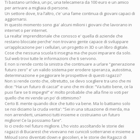
Ti bastano un’idea, un pc, una telecamera da 100 euro e un amico
per arrivare a migliaia di persone.
Un settore dove, tra l’altro, c’e' una fame continua di giovani capaci di
aggiornarsi.
In questo momento sono gia' alcuni milioni i giovani che lavorano in
internet o per internet.
La realta' imprenditoriale che conosco e' quella di aziende che
restano bloccate perche' non trovano gente capace di sviluppare
un’applicazione per i cellulari, un progetto in 3D o un libro digitale.
Cose che nessuna scuola ti insegna ma che puoi imparare da solo.
Sul web trovi tutte le informazioni che ti servono.
E non si rende conto la sinistra che continuare a urlare “generazione
futuro zero” e' un valido sistema per erodere speranza, autostima,
determinazione e peggiorare le prospettive di questi ragazzi?
Non si rende conto che, oltretutto, se devo scegliere tra uno che mi
dice: “Hai un futuro di cacca!” e uno che mi dice: “Va tutto bene, ce la
puoi fare se ti impegni!” e' molto probabile che alla fine io voti per
quello che mi vende un po’ di ottimismo?
Certo B. mente quando dice che tutto va bene. Ma lo battiamo solo
se noi diciamo la cruda verita': “Sei in una situazione di merda, ma
non arrenderti, uniamoci tutti insieme e costruiamo un futuro
migliore! Ce la possiamo fare”.
Io ci credo nel futuro migliore. L’ho visto ascoltando le storie dei
ragazzi di Bucarest che vivevano nei cunicoli sotterranei e insieme a
Miloud sono diventati clown e giocolieri, e le storie dei Ragazzi di