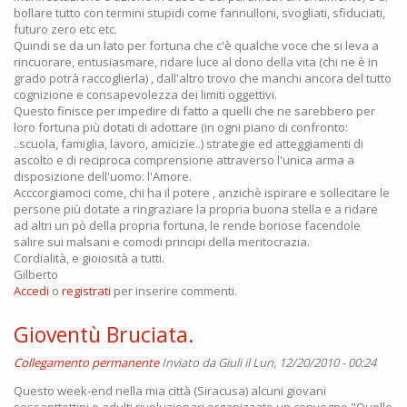
bollare tutto con termini stupidi come fannulloni, svogliati, sfiduciati,
futuro zero etc etc.
Quindi se da un lato per fortuna che c'è qualche voce che si leva a
rincuorare, entusiasmare, ridare luce al dono della vita (chi ne è in
grado potrà raccoglierla) , dall'altro trovo che manchi ancora del tutto
cognizione e consapevolezza dei limiti oggettivi.
Questo finisce per impedire di fatto a quelli che ne sarebbero per
loro fortuna più dotati di adottare (in ogni piano di confronto:
..scuola, famiglia, lavoro, amicizie..) strategie ed atteggiamenti di
ascolto e di reciproca comprensione attraverso l'unica arma a
disposizione dell'uomo: l'Amore.
Acccorgiamoci come, chi ha il potere , anzichè ispirare e sollecitare le
persone più dotate a ringraziare la propria buona stella e a ridare
ad altri un pò della propria fortuna, le rende boriose facendole
salire sui malsani e comodi principi della meritocrazia.
Cordialità, e gioiosità a tutti.
Gilberto
Accedi
o
registrati
per inserire commenti.
Gioventù Bruciata.
Collegamento permanente
Inviato da
Giuli
il Lun, 12/20/2010 - 00:24
Questo week-end nella mia città (Siracusa) alcuni giovani