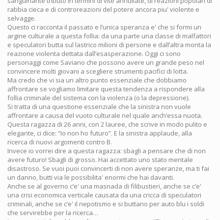
sanguinante tributo in termini di vite annullate, di reazioni popolari di
rabbia cieca e di controreazioni del potere ancora piu' violente e
selvagge.
Questo ci racconta il passato e l’unica speranza e' che si formi un
argine culturale a questa follia: da una parte una classe di malfattori
e speculatori butta sul lastrico milioni di persone e dall’altra monta la
reazione violenta dettata dall’esasperazione. Oggi ci sono
personaggi come Saviano che possono avere un grande peso nel
convincere molti giovani a scegliere strumenti pacifici di lotta.
Ma credo che vi sia un altro punto essenziale che dobbiamo
affrontare se vogliamo limitare questa tendenza a rispondere alla
follia criminale del sistema con la violenza (o la depressione).
Si tratta di una questione essenziale che la sinistra non vuole
affrontare a causa del vuoto culturale nel quale anch’essa nuota.
Questa ragazza di 26 anni, con 2 lauree, che scrive in modo pulito e
elegante, ci dice: “Io non ho futuro”. E la sinistra applaude, alla
ricerca di nuovi argomenti contro B.
Invece io vorrei dire a questa ragazza: sbagli a pensare che di non
avere futuro! Sbagli di grosso. Hai accettato uno stato mentale
disastroso. Se vuoi puoi convincerti di non avere speranze, ma ti fai
un danno, butti via le possibilita' enormi che hai davanti.
Anche se al governo c’e' una masnada di filibustieri, anche se c’e'
una crisi economica verticale causata da una cricca di speculatori
criminali, anche se c’e' il nepotismo e si buttano per auto blu i soldi
che servirebbe per la ricerca…