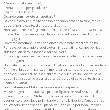
“Pensaci tu alla mamma!”;
“Porta rispetto per gli adulti!”;
E VOI? E TU MADRE?
Quando comincerete a rispettarci?
La vita ci travolge e molto spesso non sappiamo cosa fare, ma voi
questo non lo capite, ci attaccate, ci punite.
Non capite che le più grandi punizioni ce le dà la vita stessa ed è a
quelle che impariamo e non dalle vostre soluzioni prive di principi
pedagogici.
Dovreste accettare il fatto che anche voi potete imparare da noi!
Pensate per esempio a quei giovani impegnati nel campo politico,
culturale, artistico, a basso e ad alto livello:
Ci sono i giovani che praticano volontariato nelle loro città, altri nei
Paesi in guerra;
chi guida movimenti studenteschi locali e chi a soli 21 anni accende le
fiamme di brucianti rivoluzioni mondiali; chi compone le proprie
poesie sul banco di scuola e chi scrive e pubblica libri; c’è chi balla
davanti alla specchio e già fa parte del corpo di ballo del teatro alla
Scala di Milano!
Fortunatamente, l’Italia dei giovani è anche questa!
Ma se un genitore ostacola il proprio figlio nelle realizzazione di un
sogno artistico,se lo Stato non elimina alcuno ostacolo di ordine
economico e sociale, che, limitando di fatto la libertà e l'eguaglianza
dei cittadini, impediscono il pieno sviluppo della persona umana e
l'effettiva partecipazione di tutti i lavoratori all'organizzazione