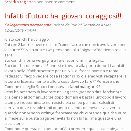
Accedi
o
registrati
per inserire commenti.
Infatti :Futuro hai giovani coraggiosi!!
Collegamento permanente
Inviato da
Rubini Domenico
il Mar,
12/28/2010 - 14:44
Io sto con chi ha coraggio....:
Chi con 2 lauree invece di dire "come faccio che non trovo lavoro per
le lauree??" va a pulire i wc pensando alla "pignatta"da riempire alla
sera.
Sto con chi non si vergogna a fare lavori umili ma legali....
Sto con chi come me a 45 anni si e'trovato alla porta dopo 11 anni di
lavoro nella "fabbrichetta"e per un A.D. di fresca nomina e tanto
"adesso vi faccio vedere cosa faccio" in 15 ci siamo visti recapitare la
lettera di licenziamento e allora cosa dovevo fare?? Pensare che
Comune o meglio Stato ci pensava a farmi mangiare??
Be'io ho accettato di lavorare nel logistico (per non dire facchino) e
ora penso al domani...forse dopo domani e basta.Purtroppo il lavoro
a tempo indeterminato non esiste piu un po per facili calcoli di
mercato dove ci vuole tanti quando ci sono commese e viceverso
quando non vi sono ordini,e francamente chi ci prende qualche euro
al mese sulla busta paga per evitarlo non lo fa.....ma questa e'una
altra storia...
Comunque questa mia per incitarVi a prendere qualsiasi impiego e