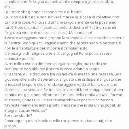
ammirazione. Vi seguo da tanti anni e compro ogni vostro libro.
Ma....
Qui state sbagliando secondo me e di brutto.
Qui non c'è futuro e non arriverà mai se qualcosa di collettivo non
cambia le cose. Voi cosa dite? che singolarmente ce la possiamo
fare? Siete diventati filosoficamente di destra eh? :-) (non che mi
freghi più niente di destra e sinistra). Ma andiamo!
Il vostro atteggiamento è proprio la stampella di sinistra che sostiene
la destra! Sono questi i ragionamenti che allontanano le persone e
non le arrabbiature per imporre il cambiamento.
C'è bisogno di indignazione e di vergogna! Poi si potrà essere
ottimisti e positivi.
Avrei mille cose da dire per spiegarmi meglio, ma credo che
comunque non abbiate il punto di vista adatto a capire.
Vi lascerei qui a discutere fra voi ma c'è di mezzo una ragazza, una
giovane, che si sta disperando. E' giusto che si disperi! E' giusto che
si incazzi! Io spero che prenda coraggio e vada al bar a dare due
sberle al suo sindaco! Se tutti voi, invece di farvi le pippe mentali per
sentirvi meglio e non affrontare il dolore della realtà attuale, faceste
lo stesso, il paese in 3 mesi cambierebbe in positivo come non
l'avreste nemmeno immaginato. Pensate che io sia un noglobal, un
integralista, un violento?
Per due sberle?
Comunque questo è solo quello che penso io, ciao a tutti, ciao
Jacopo.