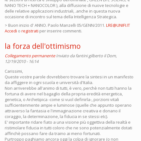
NANO TECH + NANOCOLOR ), alla diffusione di nuove tecnologie e
delle relative applicazioni industriali, .anche in questa nuova
occasione di incontro sul tema della Intelligenza Strategica.
> Buon inizio d' ANNO. Paolo Manzelli 05/GENN/2011.
LRE@UNIFI.IT
Accedi
o
registrati
per inserire commenti.
la forza dell'ottimismo
Collegamento permanente
Inviato da
fantini gilberto
il Dom,
12/19/2010 - 16:14
Carissimi,
Queste vostre parole dovrebbero trovare la sintesi in un manifesto
da affiggere in ogni scuola e università d'Italia.
Non arriverebbe all'animo di tutti, è vero, perchè non tutti hanno la
fortuna di avere nel bagaglio della propria eredità energetica,
genetica, o Archetipica -come si vuol definirla-, porzioni vitali
sufficientenmente ampie e luminose (quelle che appunto operano
attraverso la fantasia e l'immaginazione creativa e donano il
coraggio, la determinazione, la fiducia in se stessi etc).
E' importante ridare fiato a una visione più oggettiva della realtà e
ristimolare fiducia in tutti coloro che ne sono potenzialmente dotati
affinchè possano fare da traino ai meno fortunati.
Purtroppo paghiamo ancora oggi la colpa di ignorare (o non