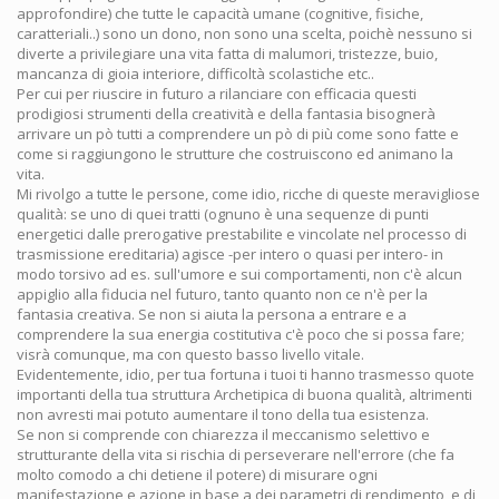
approfondire) che tutte le capacità umane (cognitive, fisiche,
caratteriali..) sono un dono, non sono una scelta, poichè nessuno si
diverte a privilegiare una vita fatta di malumori, tristezze, buio,
mancanza di gioia interiore, difficoltà scolastiche etc..
Per cui per riuscire in futuro a rilanciare con efficacia questi
prodigiosi strumenti della creatività e della fantasia bisognerà
arrivare un pò tutti a comprendere un pò di più come sono fatte e
come si raggiungono le strutture che costruiscono ed animano la
vita.
Mi rivolgo a tutte le persone, come idio, ricche di queste meravigliose
qualità: se uno di quei tratti (ognuno è una sequenze di punti
energetici dalle prerogative prestabilite e vincolate nel processo di
trasmissione ereditaria) agisce -per intero o quasi per intero- in
modo torsivo ad es. sull'umore e sui comportamenti, non c'è alcun
appiglio alla fiducia nel futuro, tanto quanto non ce n'è per la
fantasia creativa. Se non si aiuta la persona a entrare e a
comprendere la sua energia costitutiva c'è poco che si possa fare;
visrà comunque, ma con questo basso livello vitale.
Evidentemente, idio, per tua fortuna i tuoi ti hanno trasmesso quote
importanti della tua struttura Archetipica di buona qualità, altrimenti
non avresti mai potuto aumentare il tono della tua esistenza.
Se non si comprende con chiarezza il meccanismo selettivo e
strutturante della vita si rischia di perseverare nell'errore (che fa
molto comodo a chi detiene il potere) di misurare ogni
manifestazione e azione in base a dei parametri di rendimento, e di