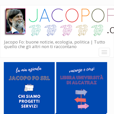
Salta
al
contenuto
principale
Jacopo Fo: buone notizie, ecologia, politica | Tutto
quello che gli altri non ti raccontano
Toggl
naviga