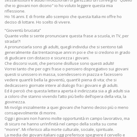
sessanttottini e adulti rivoluzionari organizzato un convegno "Quello
che io giovani non dicono" io ho voluto leggere questa mia
riflessione.
Ho 16 anni. E di fronte allo scempio che questa Italia mi offre ho
deciso di lottare. Ho scelto di vivere.
“Gioventù bruciata”
Quante volte si sente pronunciare questa frase a scuola, in TV, per
strada!?!
A pronunciarla sono gli adulti, quegli individui che si sentono tali
generalmente dai trentacinque anni in poi e che si credono in grado
di giudicare con distacco e sicurezza i giovani.
Che discorsi vuoti, che persone disilluse sono questi adulti!
Vorrei tanto che per ogni frase o pensiero dispregiativo sui giovani
questi si unissero in massa, scendessero in piazza e facessero
vedere quant’è bella la gioventù, quant’è piena di vita; che si
dedicassero giornate intere al dialogo fra i giovani e gli adulti.
Ed è perciò che questa lettera aperta è indirizzata sia a gli adulti sia
a coloro che stanno vivendo l’atto più bello dell’opera della vita, la
giovinezza.
Mi rivolgo inizialmente a quei giovani che hanno deciso più o meno
consapevolmente di morire.
Oggi i giovani non hanno molte opportunità in campo lavorativo, ma
di sicuro ne hanno un’infinità nel campo della scelta su come
“morire”. Mi riferisco alla morte culturale, sociale, spirituale.
La media dei giovani italiani oggi preferisce spegnere il cervello e