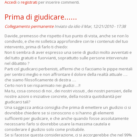
Accedi
o
registrati
per inserire commenti.
Prima di giudicare......
Collegamento permanente
Inviato da
idio
il Mar, 12/21/2010 - 17:38
Davide, premesso che rispetto il tuo punto di vista, anche se non lo
condivido, e che mi solletica approfondire con te i contenuti del tuo
intervento, prima di farlo ti chiedo:
Non ti sembra di aver espresso una serie di giudizi molto avventati e
del tutto gratuiti e fuorvianti, soprattutto sulle persone intervenute
nel dibattito ?
Parti col giudicarci perbenisti, affermi che ci facciamo le pippe mentali
per sentirci meglio e non affrontare il dolore della realtà attuale ….
che siamo filosoficamente di destra ….
Certo non ti sei risparmiato nei giudizi …!!
Ma tu, cosa conosci di noi , dei nostri vissuti , dei nostri pensieri, delle
nostre azioni o iniziative concrete, della nostra quotidianità per
giudicarci tali?
Una saggezza antica consiglia che prima di emettere un giudizio ci si
dovrebbe chiedere se si conoscono o si hanno gli elementi
sufficienti per giudicare, e che anche quando fosse assolutamente
necessario farlo si dovrebbe usare la massima cautela e
considerare il giudizio solo come probabile.
Se si facesse questa considerazione, ci si accorgerebbe che nel 99%