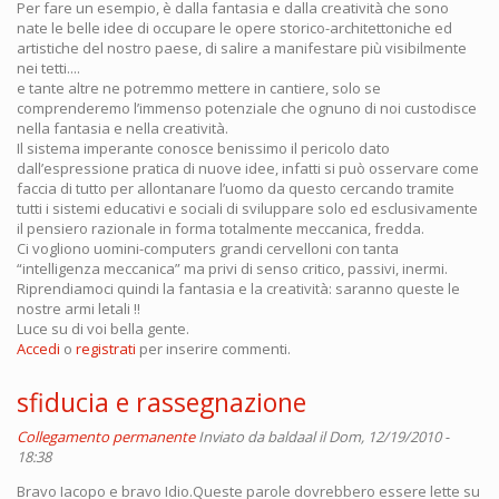
Per fare un esempio, è dalla fantasia e dalla creatività che sono
nate le belle idee di occupare le opere storico-architettoniche ed
artistiche del nostro paese, di salire a manifestare più visibilmente
nei tetti....
e tante altre ne potremmo mettere in cantiere, solo se
comprenderemo l’immenso potenziale che ognuno di noi custodisce
nella fantasia e nella creatività.
Il sistema imperante conosce benissimo il pericolo dato
dall’espressione pratica di nuove idee, infatti si può osservare come
faccia di tutto per allontanare l’uomo da questo cercando tramite
tutti i sistemi educativi e sociali di sviluppare solo ed esclusivamente
il pensiero razionale in forma totalmente meccanica, fredda.
Ci vogliono uomini-computers grandi cervelloni con tanta
“intelligenza meccanica” ma privi di senso critico, passivi, inermi.
Riprendiamoci quindi la fantasia e la creatività: saranno queste le
nostre armi letali !!
Luce su di voi bella gente.
Accedi
o
registrati
per inserire commenti.
sfiducia e rassegnazione
Collegamento permanente
Inviato da
baldaal
il Dom, 12/19/2010 -
18:38
Bravo Iacopo e bravo Idio.Queste parole dovrebbero essere lette su