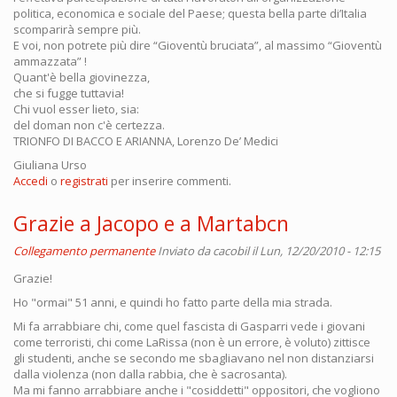
politica, economica e sociale del Paese; questa bella parte di’Italia
scomparirà sempre più.
E voi, non potrete più dire “Gioventù bruciata”, al massimo “Gioventù
ammazzata” !
Quant'è bella giovinezza,
che si fugge tuttavia!
Chi vuol esser lieto, sia:
del doman non c'è certezza.
TRIONFO DI BACCO E ARIANNA, Lorenzo De’ Medici
Giuliana Urso
Accedi
o
registrati
per inserire commenti.
Grazie a Jacopo e a Martabcn
Collegamento permanente
Inviato da
cacobil
il Lun, 12/20/2010 - 12:15
Grazie!
Ho "ormai" 51 anni, e quindi ho fatto parte della mia strada.
Mi fa arrabbiare chi, come quel fascista di Gasparri vede i giovani
come terroristi, chi come LaRissa (non è un errore, è voluto) zittisce
gli studenti, anche se secondo me sbagliavano nel non distanziarsi
dalla violenza (non dalla rabbia, che è sacrosanta).
Ma mi fanno arrabbiare anche i "cosiddetti" oppositori, che vogliono