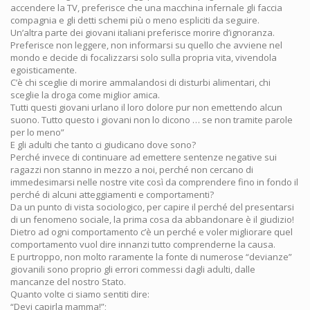
accendere la TV, preferisce che una macchina infernale gli faccia
compagnia e gli detti schemi più o meno espliciti da seguire.
Un’altra parte dei giovani italiani preferisce morire d’ignoranza.
Preferisce non leggere, non informarsi su quello che avviene nel
mondo e decide di focalizzarsi solo sulla propria vita, vivendola
egoisticamente.
C’è chi sceglie di morire ammalandosi di disturbi alimentari, chi
sceglie la droga come miglior amica.
Tutti questi giovani urlano il loro dolore pur non emettendo alcun
suono. Tutto questo i giovani non lo dicono … se non tramite parole
per lo meno”
E gli adulti che tanto ci giudicano dove sono?
Perché invece di continuare ad emettere sentenze negative sui
ragazzi non stanno in mezzo a noi, perché non cercano di
immedesimarsi nelle nostre vite così da comprendere fino in fondo il
perché di alcuni atteggiamenti e comportamenti?
Da un punto di vista sociologico, per capire il perché del presentarsi
di un fenomeno sociale, la prima cosa da abbandonare è il giudizio!
Dietro ad ogni comportamento c’è un perché e voler migliorare quel
comportamento vuol dire innanzi tutto comprenderne la causa.
E purtroppo, non molto raramente la fonte di numerose “devianze”
giovanili sono proprio gli errori commessi dagli adulti, dalle
mancanze del nostro Stato.
Quanto volte ci siamo sentiti dire:
“Devi capirla mamma!”;