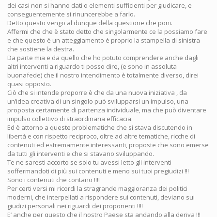
dei casi non si hanno dati o elementi sufficienti per giudicare, e
conseguentemente si rinuncerebbe a farlo.
Detto questo vengo al dunque della questione che poni.
Affermi che che è stato detto che singolarmente ce la possiamo fare
e che questo è un atteggiamento è proprio la stampella di sinistra
che sostiene la destra.
Da parte mia e da quello che ho potuto comprendere anche dagli
altri interventi a riguardo ti posso dire, (e sono in assoluta
buonafede) che il nostro intendimento è totalmente diverso, direi
quasi opposto.
Ciò che si intende proporre è che da una nuova iniziativa , da
un’idea creativa di un singolo può svilupparsi un impulso, una
proposta certamente di partenza individuale, ma che può diventare
impulso collettivo di straordinaria efficacia.
Ed è attorno a queste problematiche che si stava discutendo in
libertà e con rispetto reciproco, oltre ad altre tematiche, ricche di
contenuti ed estremamente interessanti, proposte che sono emerse
da tutti gli interventi e che si stavano sviluppando.
Te ne saresti accorto se solo tu avessi letto gli interventi
soffermandoti di più sui contenuti e meno sui tuoi pregiudizi !!!
Sono i contenuti che contano !!!!
Per certi versi mi ricordi la stragrande maggioranza dei politici
moderni, che interpellati a rispondere sui contenuti, deviano sui
giudizi personali nei riguardi dei proponenti !!!!
E’ anche per questo che il nostro Paese sta andando alla deriva !!!