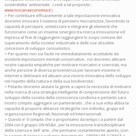
sostenibilita' ambientale . ( vedi a tal proposito ;
www.toscanaeconomia.it
)
> Per contribuire efficacemente a tale impostazione innovativa
dovremo innovare il sistema di pensiero meccanicista ,favorendo la
capacità di percepire, sintetizzare e integrare gli elementi che
funzionano come un insieme sinergico tra ricerca innovazione ed
impresa al fine di raggiungere raggiungere lo scopo comune del
superamento della societa' industriale e delle sue obsolete
concezioni di sviluppo consumistico .
> Per quanto non sia facile ne immediatamente accettabile da
esistenti impostazioni mentali conservative , noi dovremo attivare
nostre capacita empatiche per motivare ricercatori e scienziati, ma
anche persone di diversa provenienza per lavorare insieme in
internet e delineare ed attuare una visione innovativa dello sviluppo
nel rispetto della natura e della sua biodiversita'.
> Petanto dovremo aiutare la gente a capire la necessita di motivarsi
nella ricerca di una strategia intelligente di comprensione del futuro
sviluppo della societa della conoscenza condivisa e pertanto sara
nostro compito aggregare un partenariato , che a sua volta abbia la
capacita di proporre alleanze strategiche con individui, gruppi ed
organizzazioni Regionali, Nazionali ed Internazionali .
> Questo e' il compito che ci proponiamo da tempo ( a partire dal
2004 con il gruppo ON-NS&A , per la innovazione transdisciplinare
della scienza e dell' arte , che permane costantemente aperto, (con
le sezioni di ricerca e sviluppo denominate , GREEN LIFE SCIENCE e