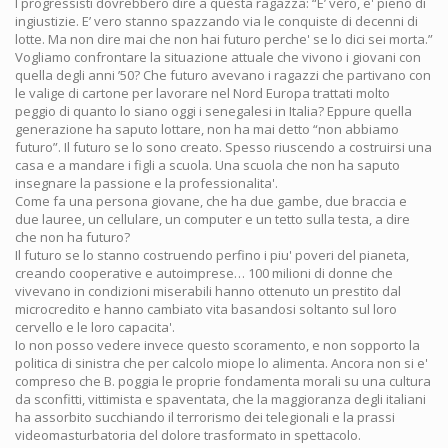
I progressisti dovrebbero dire a questa ragazza: “E’ vero, e' pieno di
ingiustizie. E’ vero stanno spazzando via le conquiste di decenni di
lotte. Ma non dire mai che non hai futuro perche' se lo dici sei morta.”
Vogliamo confrontare la situazione attuale che vivono i giovani con
quella degli anni ’50? Che futuro avevano i ragazzi che partivano con
le valige di cartone per lavorare nel Nord Europa trattati molto
peggio di quanto lo siano oggi i senegalesi in Italia? Eppure quella
generazione ha saputo lottare, non ha mai detto “non abbiamo
futuro”. Il futuro se lo sono creato. Spesso riuscendo a costruirsi una
casa e a mandare i figli a scuola. Una scuola che non ha saputo
insegnare la passione e la professionalita'.
Come fa una persona giovane, che ha due gambe, due braccia e
due lauree, un cellulare, un computer e un tetto sulla testa, a dire
che non ha futuro?
Il futuro se lo stanno costruendo perfino i piu' poveri del pianeta,
creando cooperative e autoimprese… 100 milioni di donne che
vivevano in condizioni miserabili hanno ottenuto un prestito dal
microcredito e hanno cambiato vita basandosi soltanto sul loro
cervello e le loro capacita'.
Io non posso vedere invece questo scoramento, e non sopporto la
politica di sinistra che per calcolo miope lo alimenta. Ancora non si e'
compreso che B. poggia le proprie fondamenta morali su una cultura
da sconfitti, vittimista e spaventata, che la maggioranza degli italiani
ha assorbito succhiando il terrorismo dei telegionali e la prassi
videomasturbatoria del dolore trasformato in spettacolo.