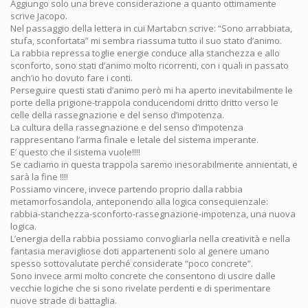
Aggiungo solo una breve considerazione a quanto ottimamente
scrive Jacopo.
Nel passaggio della lettera in cui Martabcn scrive: “Sono arrabbiata,
stufa, sconfortata” mi sembra riassuma tutto il suo stato d’animo.
La rabbia repressa toglie energie conduce alla stanchezza e allo
sconforto, sono stati d’animo molto ricorrenti, con i quali in passato
anch’io ho dovuto fare i conti.
Perseguire questi stati d’animo però mi ha aperto inevitabilmente le
porte della prigione-trappola conducendomi dritto dritto verso le
celle della rassegnazione e del senso d’impotenza.
La cultura della rassegnazione e del senso d’impotenza
rappresentano l’arma finale e letale del sistema imperante.
E’ questo che il sistema vuole!!!!
Se cadiamo in questa trappola saremo inesorabilmente annientati, e
sarà la fine !!!!
Possiamo vincere, invece partendo proprio dalla rabbia
metamorfosandola, anteponendo alla logica consequienzale:
rabbia-stanchezza-sconforto-rassegnazione-impotenza, una nuova
logica.
L’energia della rabbia possiamo convogliarla nella creatività e nella
fantasia meravigliose doti appartenenti solo al genere umano
spesso sottovalutate perché considerate “poco concrete”.
Sono invece armi molto concrete che consentono di uscire dalle
vecchie logiche che si sono rivelate perdenti e di sperimentare
nuove strade di battaglia.