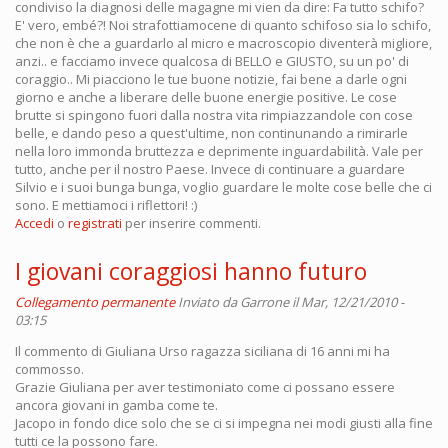
condiviso la diagnosi delle magagne mi vien da dire: Fa tutto schifo?
E' vero, embé?! Noi strafottiamocene di quanto schifoso sia lo schifo,
che non è che a guardarlo al micro e macroscopio diventerà migliore,
anzi.. e facciamo invece qualcosa di BELLO e GIUSTO, su un po' di
coraggio.. Mi piacciono le tue buone notizie, fai bene a darle ogni
giorno e anche a liberare delle buone energie positive. Le cose
brutte si spingono fuori dalla nostra vita rimpiazzandole con cose
belle, e dando peso a quest'ultime, non continunando a rimirarle
nella loro immonda bruttezza e deprimente inguardabilità. Vale per
tutto, anche per il nostro Paese. Invece di continuare a guardare
Silvio e i suoi bunga bunga, voglio guardare le molte cose belle che ci
sono. E mettiamoci i riflettori! :)
Accedi
o
registrati
per inserire commenti.
I giovani coraggiosi hanno futuro
Collegamento permanente
Inviato da
Garrone
il Mar, 12/21/2010 -
03:15
Il commento di Giuliana Urso ragazza siciliana di 16 anni mi ha
commosso.
Grazie Giuliana per aver testimoniato come ci possano essere
ancora giovani in gamba come te.
Jacopo in fondo dice solo che se ci si impegna nei modi giusti alla fine
tutti ce la possono fare.