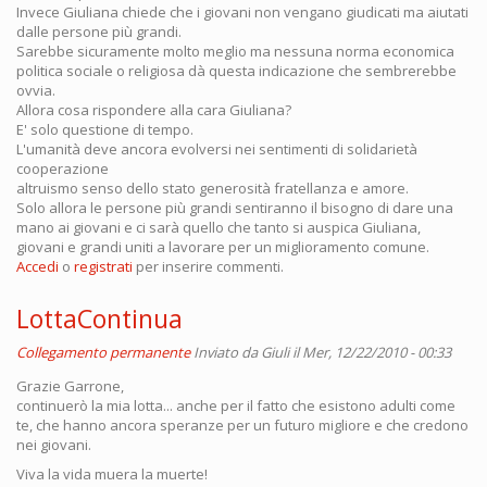
Invece Giuliana chiede che i giovani non vengano giudicati ma aiutati
dalle persone più grandi.
Sarebbe sicuramente molto meglio ma nessuna norma economica
politica sociale o religiosa dà questa indicazione che sembrerebbe
ovvia.
Allora cosa rispondere alla cara Giuliana?
E' solo questione di tempo.
L'umanità deve ancora evolversi nei sentimenti di solidarietà
cooperazione
altruismo senso dello stato generosità fratellanza e amore.
Solo allora le persone più grandi sentiranno il bisogno di dare una
mano ai giovani e ci sarà quello che tanto si auspica Giuliana,
giovani e grandi uniti a lavorare per un miglioramento comune.
Accedi
o
registrati
per inserire commenti.
LottaContinua
Collegamento permanente
Inviato da
Giuli
il Mer, 12/22/2010 - 00:33
Grazie Garrone,
continuerò la mia lotta... anche per il fatto che esistono adulti come
te, che hanno ancora speranze per un futuro migliore e che credono
nei giovani.
Viva la vida muera la muerte!