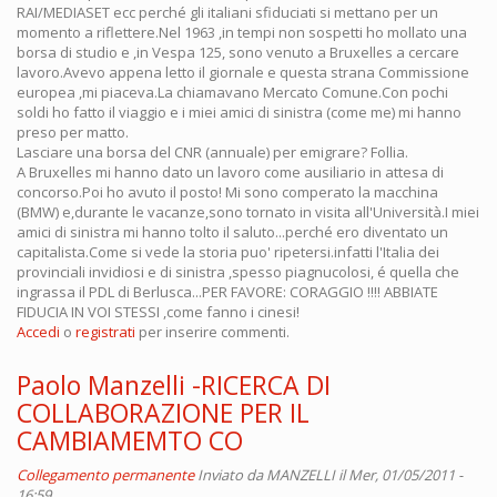
RAI/MEDIASET ecc perché gli italiani sfiduciati si mettano per un
momento a riflettere.Nel 1963 ,in tempi non sospetti ho mollato una
borsa di studio e ,in Vespa 125, sono venuto a Bruxelles a cercare
lavoro.Avevo appena letto il giornale e questa strana Commissione
europea ,mi piaceva.La chiamavano Mercato Comune.Con pochi
soldi ho fatto il viaggio e i miei amici di sinistra (come me) mi hanno
preso per matto.
Lasciare una borsa del CNR (annuale) per emigrare? Follia.
A Bruxelles mi hanno dato un lavoro come ausiliario in attesa di
concorso.Poi ho avuto il posto! Mi sono comperato la macchina
(BMW) e,durante le vacanze,sono tornato in visita all'Università.I miei
amici di sinistra mi hanno tolto il saluto...perché ero diventato un
capitalista.Come si vede la storia puo' ripetersi.infatti l'Italia dei
provinciali invidiosi e di sinistra ,spesso piagnucolosi, é quella che
ingrassa il PDL di Berlusca...PER FAVORE: CORAGGIO !!!! ABBIATE
FIDUCIA IN VOI STESSI ,come fanno i cinesi!
Accedi
o
registrati
per inserire commenti.
Paolo Manzelli -RICERCA DI
COLLABORAZIONE PER IL
CAMBIAMEMTO CO
Collegamento permanente
Inviato da
MANZELLI
il Mer, 01/05/2011 -
16:59