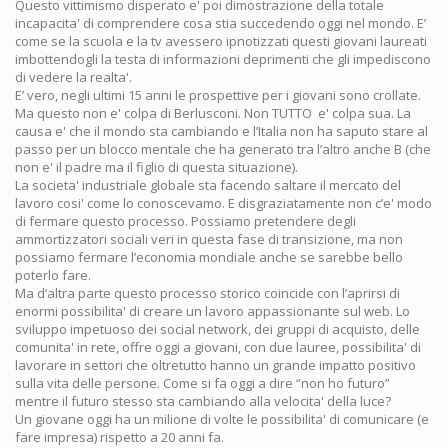
Questo vittimismo disperato e' poi dimostrazione della totale
incapacita' di comprendere cosa stia succedendo oggi nel mondo. E’
come se la scuola e la tv avessero ipnotizzati questi giovani laureati
imbottendogli la testa di informazioni deprimenti che gli impediscono
di vedere la realta'.
E’ vero, negli ultimi 15 anni le prospettive per i giovani sono crollate.
Ma questo non e' colpa di Berlusconi. Non TUTTO e' colpa sua. La
causa e' che il mondo sta cambiando e l’Italia non ha saputo stare al
passo per un blocco mentale che ha generato tra l’altro anche B (che
non e' il padre ma il figlio di questa situazione).
La societa' industriale globale sta facendo saltare il mercato del
lavoro cosi' come lo conoscevamo. E disgraziatamente non c’e' modo
di fermare questo processo. Possiamo pretendere degli
ammortizzatori sociali veri in questa fase di transizione, ma non
possiamo fermare l’economia mondiale anche se sarebbe bello
poterlo fare.
Ma d’altra parte questo processo storico coincide con l’aprirsi di
enormi possibilita' di creare un lavoro appassionante sul web. Lo
sviluppo impetuoso dei social network, dei gruppi di acquisto, delle
comunita' in rete, offre oggi a giovani, con due lauree, possibilita' di
lavorare in settori che oltretutto hanno un grande impatto positivo
sulla vita delle persone. Come si fa oggi a dire “non ho futuro”
mentre il futuro stesso sta cambiando alla velocita' della luce?
Un giovane oggi ha un milione di volte le possibilita' di comunicare (e
fare impresa) rispetto a 20 anni fa.