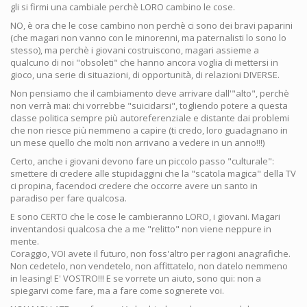
gli si firmi una cambiale perchè LORO cambino le cose.
NO, è ora che le cose cambino non perchè ci sono dei bravi paparini
(che magari non vanno con le minorenni, ma paternalisti lo sono lo
stesso), ma perchè i giovani costruiscono, magari assieme a
qualcuno di noi "obsoleti" che hanno ancora voglia di mettersi in
gioco, una serie di situazioni, di opportunità, di relazioni DIVERSE.
Non pensiamo che il cambiamento deve arrivare dall'"alto", perchè
non verrà mai: chi vorrebbe "suicidarsi", togliendo potere a questa
classe politica sempre più autoreferenziale e distante dai problemi
che non riesce più nemmeno a capire (ti credo, loro guadagnano in
un mese quello che molti non arrivano a vedere in un anno!!!)
Certo, anche i giovani devono fare un piccolo passo "culturale":
smettere di credere alle stupidaggini che la "scatola magica" della TV
ci propina, facendoci credere che occorre avere un santo in
paradiso per fare qualcosa.
E sono CERTO che le cose le cambieranno LORO, i giovani. Magari
inventandosi qualcosa che a me "relitto" non viene neppure in
mente.
Coraggio, VOI avete il futuro, non foss'altro per ragioni anagrafiche.
Non cedetelo, non vendetelo, non affittatelo, non datelo nemmeno
in leasing! E' VOSTRO!!! E se vorrete un aiuto, sono qui: non a
spiegarvi come fare, ma a fare come sognerete voi.