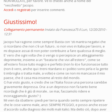
NON MOLLATE, per favore. Ve lo chiedo anche a nome del
"vecchietto" Jacopo.
Accedi
o
registrati
per inserire commenti.
Giustissimo!
Collegamento permanente
Inviato da
Francesca75
il Lun, 12/20/2010 -
12:31
Jacopo hai ragione come sempre! Basta con 'sti mantra negativi che
ci ricordano che non c'è un futuro.. io non vivo in Italia per lavoro, e
mi dispiace assai di non poter contribuire a fare qualcosa di meglio.
E' vero che ogni volta che ci vengo si percepisce un atteggiamento
deprimente, insieme a un "beata te che vivi all'estero", come se
all'estero fosse tutto magico e perfetto (non lo è) e funzionasse tutto
(non è vero, anche qui i treni ritardano e i politici sono pirla e la gente
ti imbroglia o tratta male, a volte) e come se non mi mancasse il mio
paese, che è casa mia insieme al resto del mondo.
Ci hai visto giusto, e credo che se l'Italia fosse una persona sarebbe
gravemente depressa. Ora: a un depresso non fa tanto bene
ricordagli che è giù di morale.. se mai, facciamolo ridere e
incoraggiamolo giusto? :)
Mi vien da sbattere i piedi per terra quando sento sempre ripetere
che le cose vanno male, anzi: SEMPRE PEGGIO, e posso anche esser
d'accordo sulla diagnosi dei molti mali italici. Ma detto ciò, dopo aver