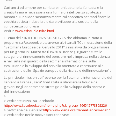
Cari amici ed amiche per cambiare non bastano la fantasia e la
creativita ma e necessaria una forma di intelligenza strategica
basata su una idea sostanzialmente collaborativa per modificare la
vecchia societa industriale e dare sviluppo alla societa della
conoscenza condivisa.
Vedi in
www.edscuola.it/lre.html
Il Tema della INTELLIGENZA STRATEGICA che abbiamo iniziato a
proporre su Facebook e attraverso altri canali ITC , in occasione della
"Settimana Europea del Cervello 2011" ,( iniziativa da programmare
per un giorno in : Marzo tra il 15/20 a Firenze ) , riguarda tutte le
categorie di rinnovamento del pensiero nella impresa nella scienza
e nell' arte nel quadro della settimana internazionale sulla
evoluzione e lo sviluppo del cervello orientata a contribuire alla
costruzione dello “Spazio europeo della ricerca e dell’innovazione” .
La principale mission dell' evento per la Settimana internazionale del
cervello a Firenze , sara' finalizzata a rilanciare la fiducia dei
giovani negli orientamenti strategici dello sviluppo della ricerca e
dell'innovazione .
>
> Vedi note iniziali su Facebook:
http://www.facebook.com/home.php?sk=group_166515773392226
> Settimana del Cervello:
http://www.dana.org/danaalliances/edab/
> Vedi anche per le motivazioni condivise :