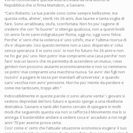
Repubblica che si firma Martabcn, a Saviano.
“Caro Roberto. Le tue parole sono come sempre bellissime; ma
questa volta, ahime', sterili. Ho 26 anni, due lauree e tanta voglia di
fare. Sono arrabbiata, stufa, sconfortata. Non ho piu' ragione di
credere che con "le buone" si ottenga qualcosa, non a questi livelli.
Un anno fa mi sarei indignata per Roma, oggi no, oggi sono felice.
Perche' e' vero che la violenza e' uno schifo, ma e' l'ultima risorsa di
chi e' disperato. Uso questo termine non a caso: disperato e' colui
senza speranza. E io sono cosi'. Io non ho futuro: ho 26 anni e non
ne ho gia' piu' uno. Non potro' mai comprarmi una casa perche' non
faro' mai un lavoro che mi permetta di accendere un mutuo, i miei
genitori non possono aiutarmi economicamente e non so nemmeno
se potro' mai comprarmi una macchina nuova. Se avro' dei figli non
riusciro' a pagare le tasse per mandarli all'universita', e quando
saro' vecchia non avro' pensione. Non ho piu' niente da perdere e
come me tantissimi, troppi altri.”
Indiscutibilmente in queste parole ci sono alcune verita': i giovani si
vedono depredati del loro futuro e questo spinge a una ribellione
distruttiva. Saviano e tanti altri hanno cercato di spiegare in molti
modi che seguendo questa via non si rafforza il Movimento ma lo si
annega. E basterebbe andare a vedere cosa e' accaduto a noi negli
anni ’70 per averne prova certa.
Cosi' come e' certo che l’attuale situazione economica esigera' il suo