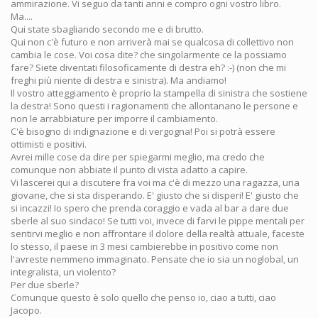
ammirazione. Vi seguo da tanti anni e compro ogni vostro libro.
Ma....
Qui state sbagliando secondo me e di brutto.
Qui non c'è futuro e non arriverà mai se qualcosa di collettivo non
cambia le cose. Voi cosa dite? che singolarmente ce la possiamo
fare? Siete diventati filosoficamente di destra eh? :-) (non che mi
freghi più niente di destra e sinistra). Ma andiamo!
Il vostro atteggiamento è proprio la stampella di sinistra che sostiene
la destra! Sono questi i ragionamenti che allontanano le persone e
non le arrabbiature per imporre il cambiamento.
C'è bisogno di indignazione e di vergogna! Poi si potrà essere
ottimisti e positivi.
Avrei mille cose da dire per spiegarmi meglio, ma credo che
comunque non abbiate il punto di vista adatto a capire.
Vi lascerei qui a discutere fra voi ma c'è di mezzo una ragazza, una
giovane, che si sta disperando. E' giusto che si disperi! E' giusto che
si incazzi! Io spero che prenda coraggio e vada al bar a dare due
sberle al suo sindaco! Se tutti voi, invece di farvi le pippe mentali per
sentirvi meglio e non affrontare il dolore della realtà attuale, faceste
lo stesso, il paese in 3 mesi cambierebbe in positivo come non
l'avreste nemmeno immaginato. Pensate che io sia un noglobal, un
integralista, un violento?
Per due sberle?
Comunque questo è solo quello che penso io, ciao a tutti, ciao
Jacopo.