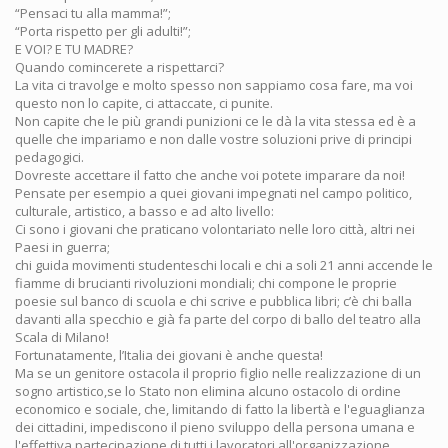
“Pensaci tu alla mamma!”;
“Porta rispetto per gli adulti!”;
E VOI? E TU MADRE?
Quando comincerete a rispettarci?
La vita ci travolge e molto spesso non sappiamo cosa fare, ma voi
questo non lo capite, ci attaccate, ci punite.
Non capite che le più grandi punizioni ce le dà la vita stessa ed è a
quelle che impariamo e non dalle vostre soluzioni prive di principi
pedagogici.
Dovreste accettare il fatto che anche voi potete imparare da noi!
Pensate per esempio a quei giovani impegnati nel campo politico,
culturale, artistico, a basso e ad alto livello:
Ci sono i giovani che praticano volontariato nelle loro città, altri nei
Paesi in guerra;
chi guida movimenti studenteschi locali e chi a soli 21 anni accende le
fiamme di brucianti rivoluzioni mondiali; chi compone le proprie
poesie sul banco di scuola e chi scrive e pubblica libri; c’è chi balla
davanti alla specchio e già fa parte del corpo di ballo del teatro alla
Scala di Milano!
Fortunatamente, l’Italia dei giovani è anche questa!
Ma se un genitore ostacola il proprio figlio nelle realizzazione di un
sogno artistico,se lo Stato non elimina alcuno ostacolo di ordine
economico e sociale, che, limitando di fatto la libertà e l'eguaglianza
dei cittadini, impediscono il pieno sviluppo della persona umana e
l'effettiva partecipazione di tutti i lavoratori all'organizzazione