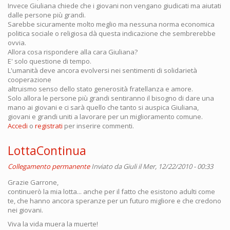
Invece Giuliana chiede che i giovani non vengano giudicati ma aiutati
dalle persone più grandi.
Sarebbe sicuramente molto meglio ma nessuna norma economica
politica sociale o religiosa dà questa indicazione che sembrerebbe
ovvia.
Allora cosa rispondere alla cara Giuliana?
E' solo questione di tempo.
L'umanità deve ancora evolversi nei sentimenti di solidarietà
cooperazione
altruismo senso dello stato generosità fratellanza e amore.
Solo allora le persone più grandi sentiranno il bisogno di dare una
mano ai giovani e ci sarà quello che tanto si auspica Giuliana,
giovani e grandi uniti a lavorare per un miglioramento comune.
Accedi
o
registrati
per inserire commenti.
LottaContinua
Collegamento permanente
Inviato da
Giuli
il Mer, 12/22/2010 - 00:33
Grazie Garrone,
continuerò la mia lotta... anche per il fatto che esistono adulti come
te, che hanno ancora speranze per un futuro migliore e che credono
nei giovani.
Viva la vida muera la muerte!