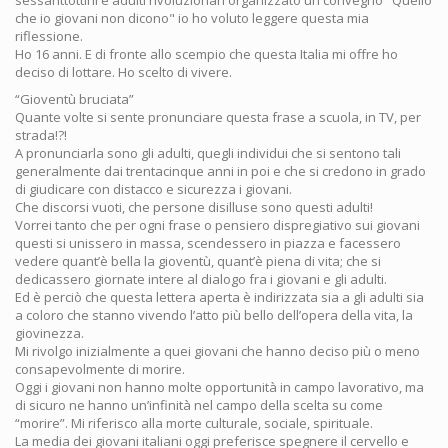
sessanttottini e adulti rivoluzionari organizzato un convegno "Quello
che io giovani non dicono" io ho voluto leggere questa mia
riflessione.
Ho 16 anni. E di fronte allo scempio che questa Italia mi offre ho
deciso di lottare. Ho scelto di vivere.
“Gioventù bruciata”
Quante volte si sente pronunciare questa frase a scuola, in TV, per
strada!?!
A pronunciarla sono gli adulti, quegli individui che si sentono tali
generalmente dai trentacinque anni in poi e che si credono in grado
di giudicare con distacco e sicurezza i giovani.
Che discorsi vuoti, che persone disilluse sono questi adulti!
Vorrei tanto che per ogni frase o pensiero dispregiativo sui giovani
questi si unissero in massa, scendessero in piazza e facessero
vedere quant’è bella la gioventù, quant’è piena di vita; che si
dedicassero giornate intere al dialogo fra i giovani e gli adulti.
Ed è perciò che questa lettera aperta è indirizzata sia a gli adulti sia
a coloro che stanno vivendo l’atto più bello dell’opera della vita, la
giovinezza.
Mi rivolgo inizialmente a quei giovani che hanno deciso più o meno
consapevolmente di morire.
Oggi i giovani non hanno molte opportunità in campo lavorativo, ma
di sicuro ne hanno un’infinità nel campo della scelta su come
“morire”. Mi riferisco alla morte culturale, sociale, spirituale.
La media dei giovani italiani oggi preferisce spegnere il cervello e