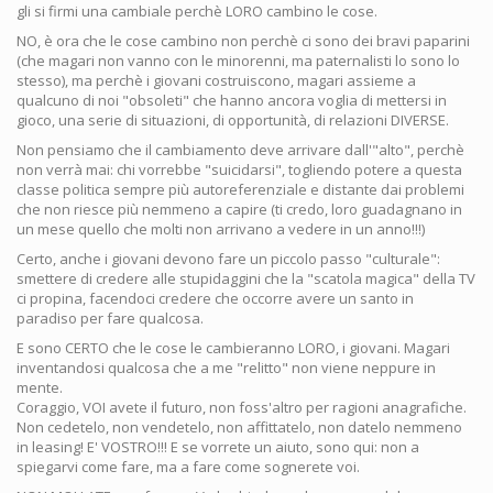
gli si firmi una cambiale perchè LORO cambino le cose.
NO, è ora che le cose cambino non perchè ci sono dei bravi paparini
(che magari non vanno con le minorenni, ma paternalisti lo sono lo
stesso), ma perchè i giovani costruiscono, magari assieme a
qualcuno di noi "obsoleti" che hanno ancora voglia di mettersi in
gioco, una serie di situazioni, di opportunità, di relazioni DIVERSE.
Non pensiamo che il cambiamento deve arrivare dall'"alto", perchè
non verrà mai: chi vorrebbe "suicidarsi", togliendo potere a questa
classe politica sempre più autoreferenziale e distante dai problemi
che non riesce più nemmeno a capire (ti credo, loro guadagnano in
un mese quello che molti non arrivano a vedere in un anno!!!)
Certo, anche i giovani devono fare un piccolo passo "culturale":
smettere di credere alle stupidaggini che la "scatola magica" della TV
ci propina, facendoci credere che occorre avere un santo in
paradiso per fare qualcosa.
E sono CERTO che le cose le cambieranno LORO, i giovani. Magari
inventandosi qualcosa che a me "relitto" non viene neppure in
mente.
Coraggio, VOI avete il futuro, non foss'altro per ragioni anagrafiche.
Non cedetelo, non vendetelo, non affittatelo, non datelo nemmeno
in leasing! E' VOSTRO!!! E se vorrete un aiuto, sono qui: non a
spiegarvi come fare, ma a fare come sognerete voi.