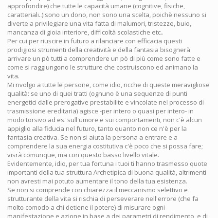
approfondire) che tutte le capacità umane (cognitive, fisiche,
caratteriali..) sono un dono, non sono una scelta, poichè nessuno si
diverte a privilegiare una vita fatta di malumori, tristezze, buio,
mancanza di gioia interiore, difficoltà scolastiche etc..
Per cui per riuscire in futuro a rilanciare con efficacia questi
prodigiosi strumenti della creatività e della fantasia bisognerà
arrivare un pò tutti a comprendere un pò di più come sono fatte e
come si raggiungono le strutture che costruiscono ed animano la
vita.
Mi rivolgo a tutte le persone, come idio, ricche di queste meravigliose
qualità: se uno di quei tratti (ognuno è una sequenze di punti
energetici dalle prerogative prestabilite e vincolate nel processo di
trasmissione ereditaria) agisce -per intero o quasi per intero- in
modo torsivo ad es. sull'umore e sui comportamenti, non c'è alcun
appiglio alla fiducia nel futuro, tanto quanto non ce n'è per la
fantasia creativa. Se non si aiuta la persona a entrare e a
comprendere la sua energia costitutiva c'è poco che si possa fare;
visrà comunque, ma con questo basso livello vitale.
Evidentemente, idio, per tua fortuna i tuoi ti hanno trasmesso quote
importanti della tua struttura Archetipica di buona qualità, altrimenti
non avresti mai potuto aumentare il tono della tua esistenza.
Se non si comprende con chiarezza il meccanismo selettivo e
strutturante della vita si rischia di perseverare nell'errore (che fa
molto comodo a chi detiene il potere) di misurare ogni
manifestazione e azione in base a dei parametri di rendimento, e di