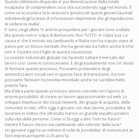
Questo vittimismo disperato e' poi dimostrazione della totale
incapacita' di comprendere cosa stia succedendo oggi nel mondo. E’
come se la scuola e la tv avessero ipnotizzati questi giovani laureati
imbottendogli la testa di informazioni deprimenti che gli impediscono
di vedere la realta'.
E’ vero, negli ultimi 15 anni le prospettive per i giovani sono crollate.
Ma questo non e' colpa di Berlusconi. Non TUTTO e' colpa sua. La
causa e' che il mondo sta cambiando e l’Italia non ha saputo stare al
passo per un blocco mentale che ha generato tra l’altro anche B (che
non e' il padre ma il figlio di questa situazione).
La societa' industriale globale sta facendo saltare il mercato del
lavoro cosi' come lo conoscevamo. E disgraziatamente non c’e' modo
di fermare questo processo. Possiamo pretendere degli
ammortizzatori sociali veri in questa fase di transizione, ma non
possiamo fermare l’economia mondiale anche se sarebbe bello
poterlo fare.
Ma d’altra parte questo processo storico coincide con l’aprirsi di
enormi possibilita' di creare un lavoro appassionante sul web. Lo
sviluppo impetuoso dei social network, dei gruppi di acquisto, delle
comunita' in rete, offre oggi a giovani, con due lauree, possibilita' di
lavorare in settori che oltretutto hanno un grande impatto positivo
sulla vita delle persone. Come si fa oggi a dire “non ho futuro”
mentre il futuro stesso sta cambiando alla velocita' della luce?
Un giovane oggi ha un milione di volte le possibilita' di comunicare (e
fare impresa) rispetto a 20 anni fa.