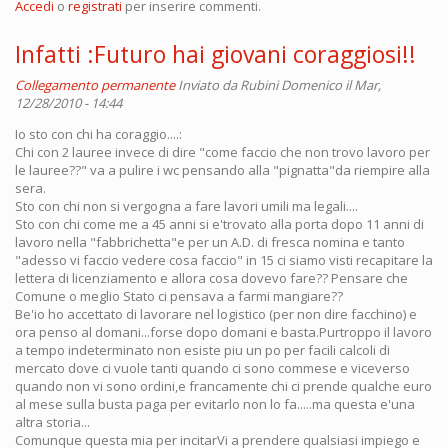
Accedi
o
registrati
per inserire commenti.
Infatti :Futuro hai giovani coraggiosi!!
Collegamento permanente
Inviato da
Rubini Domenico
il Mar,
12/28/2010 - 14:44
Io sto con chi ha coraggio....:
Chi con 2 lauree invece di dire "come faccio che non trovo lavoro per
le lauree??" va a pulire i wc pensando alla "pignatta"da riempire alla
sera.
Sto con chi non si vergogna a fare lavori umili ma legali....
Sto con chi come me a 45 anni si e'trovato alla porta dopo 11 anni di
lavoro nella "fabbrichetta"e per un A.D. di fresca nomina e tanto
"adesso vi faccio vedere cosa faccio" in 15 ci siamo visti recapitare la
lettera di licenziamento e allora cosa dovevo fare?? Pensare che
Comune o meglio Stato ci pensava a farmi mangiare??
Be'io ho accettato di lavorare nel logistico (per non dire facchino) e
ora penso al domani...forse dopo domani e basta.Purtroppo il lavoro
a tempo indeterminato non esiste piu un po per facili calcoli di
mercato dove ci vuole tanti quando ci sono commese e viceverso
quando non vi sono ordini,e francamente chi ci prende qualche euro
al mese sulla busta paga per evitarlo non lo fa.....ma questa e'una
altra storia...
Comunque questa mia per incitarVi a prendere qualsiasi impiego e