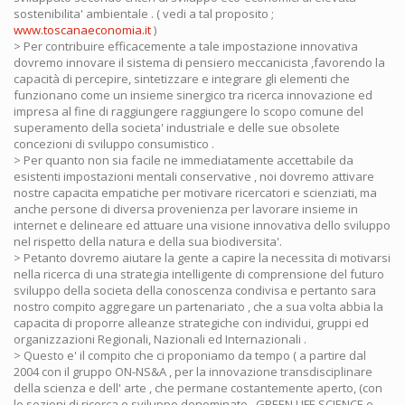
sostenibilita' ambientale . ( vedi a tal proposito ;
www.toscanaeconomia.it
)
> Per contribuire efficacemente a tale impostazione innovativa
dovremo innovare il sistema di pensiero meccanicista ,favorendo la
capacità di percepire, sintetizzare e integrare gli elementi che
funzionano come un insieme sinergico tra ricerca innovazione ed
impresa al fine di raggiungere raggiungere lo scopo comune del
superamento della societa' industriale e delle sue obsolete
concezioni di sviluppo consumistico .
> Per quanto non sia facile ne immediatamente accettabile da
esistenti impostazioni mentali conservative , noi dovremo attivare
nostre capacita empatiche per motivare ricercatori e scienziati, ma
anche persone di diversa provenienza per lavorare insieme in
internet e delineare ed attuare una visione innovativa dello sviluppo
nel rispetto della natura e della sua biodiversita'.
> Petanto dovremo aiutare la gente a capire la necessita di motivarsi
nella ricerca di una strategia intelligente di comprensione del futuro
sviluppo della societa della conoscenza condivisa e pertanto sara
nostro compito aggregare un partenariato , che a sua volta abbia la
capacita di proporre alleanze strategiche con individui, gruppi ed
organizzazioni Regionali, Nazionali ed Internazionali .
> Questo e' il compito che ci proponiamo da tempo ( a partire dal
2004 con il gruppo ON-NS&A , per la innovazione transdisciplinare
della scienza e dell' arte , che permane costantemente aperto, (con
le sezioni di ricerca e sviluppo denominate , GREEN LIFE SCIENCE e