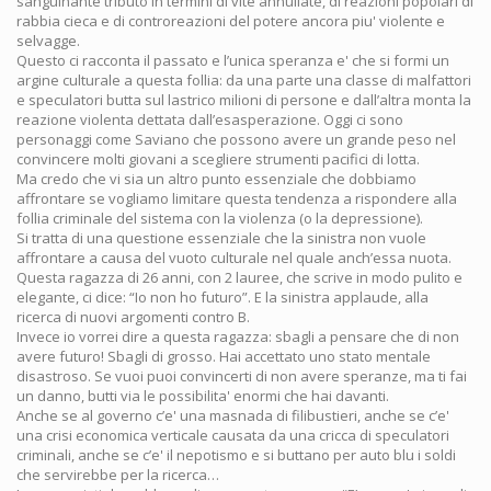
sanguinante tributo in termini di vite annullate, di reazioni popolari di
rabbia cieca e di controreazioni del potere ancora piu' violente e
selvagge.
Questo ci racconta il passato e l’unica speranza e' che si formi un
argine culturale a questa follia: da una parte una classe di malfattori
e speculatori butta sul lastrico milioni di persone e dall’altra monta la
reazione violenta dettata dall’esasperazione. Oggi ci sono
personaggi come Saviano che possono avere un grande peso nel
convincere molti giovani a scegliere strumenti pacifici di lotta.
Ma credo che vi sia un altro punto essenziale che dobbiamo
affrontare se vogliamo limitare questa tendenza a rispondere alla
follia criminale del sistema con la violenza (o la depressione).
Si tratta di una questione essenziale che la sinistra non vuole
affrontare a causa del vuoto culturale nel quale anch’essa nuota.
Questa ragazza di 26 anni, con 2 lauree, che scrive in modo pulito e
elegante, ci dice: “Io non ho futuro”. E la sinistra applaude, alla
ricerca di nuovi argomenti contro B.
Invece io vorrei dire a questa ragazza: sbagli a pensare che di non
avere futuro! Sbagli di grosso. Hai accettato uno stato mentale
disastroso. Se vuoi puoi convincerti di non avere speranze, ma ti fai
un danno, butti via le possibilita' enormi che hai davanti.
Anche se al governo c’e' una masnada di filibustieri, anche se c’e'
una crisi economica verticale causata da una cricca di speculatori
criminali, anche se c’e' il nepotismo e si buttano per auto blu i soldi
che servirebbe per la ricerca…