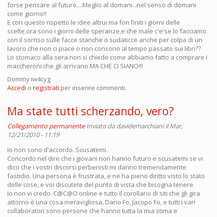
forse pensare al futuro....Meglio al domani...nel senso di domani
come giorno!!
E con questo rispetto le idee altrui ma fon finiti i giorni delle
scelte,ora sono i giorni delle speranze,e che male c'e'se lo facciamo
con il sorriso sulle facce stanche o sudaticce anche per colpa di un
lavoro che non ci piace o non consono al tempo passato sui libri??
Lo stomaco alla sera non si chiede come abbiamo fatto a comprare i
maccheroni che gli arrivano MA CHE CI SIANO!!!
Dommy iw4cyg
Accedi
o
registrati
per inserire commenti.
Ma state tutti scherzando, vero?
Collegamento permanente
Inviato da
davidemarchiani
il Mar,
12/21/2010 - 11:19
Io non sono d'accordo. Scusatemi.
Concordo nel dire che i giovani non hanno futuro e scusatemi se vi
dico che i vostri discorsi perbenisti mi danno tremendamente
fastidio. Una persona è frustrata, e ne ha pieno diritto visto lo stato
delle cose, e voi discutete del punto di vista che bisogna tenere.
Io non vi credo. C@C@O online e tutto il corollario di siti che gli gira
attorno è una cosa meravigliosa, Dario Fo, Jacopo Fo, e tutti i vari
collaboratori sono persone che hanno tutta la mia stima e