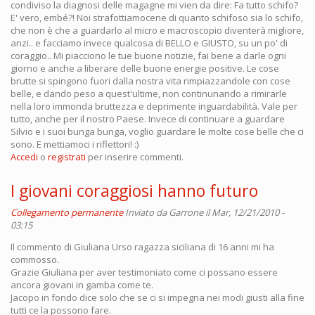
condiviso la diagnosi delle magagne mi vien da dire: Fa tutto schifo?
E' vero, embé?! Noi strafottiamocene di quanto schifoso sia lo schifo,
che non è che a guardarlo al micro e macroscopio diventerà migliore,
anzi.. e facciamo invece qualcosa di BELLO e GIUSTO, su un po' di
coraggio.. Mi piacciono le tue buone notizie, fai bene a darle ogni
giorno e anche a liberare delle buone energie positive. Le cose
brutte si spingono fuori dalla nostra vita rimpiazzandole con cose
belle, e dando peso a quest'ultime, non continunando a rimirarle
nella loro immonda bruttezza e deprimente inguardabilità. Vale per
tutto, anche per il nostro Paese. Invece di continuare a guardare
Silvio e i suoi bunga bunga, voglio guardare le molte cose belle che ci
sono. E mettiamoci i riflettori! :)
Accedi
o
registrati
per inserire commenti.
I giovani coraggiosi hanno futuro
Collegamento permanente
Inviato da
Garrone
il Mar, 12/21/2010 -
03:15
Il commento di Giuliana Urso ragazza siciliana di 16 anni mi ha
commosso.
Grazie Giuliana per aver testimoniato come ci possano essere
ancora giovani in gamba come te.
Jacopo in fondo dice solo che se ci si impegna nei modi giusti alla fine
tutti ce la possono fare.