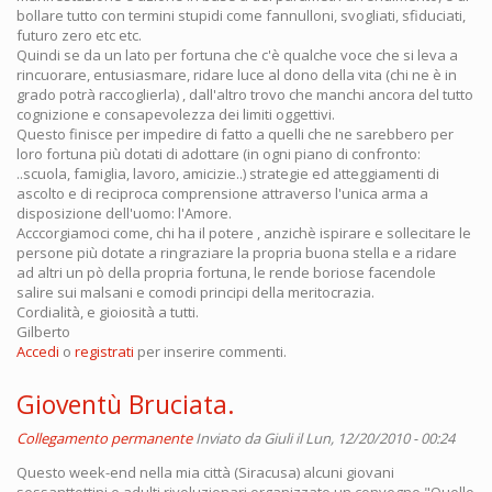
bollare tutto con termini stupidi come fannulloni, svogliati, sfiduciati,
futuro zero etc etc.
Quindi se da un lato per fortuna che c'è qualche voce che si leva a
rincuorare, entusiasmare, ridare luce al dono della vita (chi ne è in
grado potrà raccoglierla) , dall'altro trovo che manchi ancora del tutto
cognizione e consapevolezza dei limiti oggettivi.
Questo finisce per impedire di fatto a quelli che ne sarebbero per
loro fortuna più dotati di adottare (in ogni piano di confronto:
..scuola, famiglia, lavoro, amicizie..) strategie ed atteggiamenti di
ascolto e di reciproca comprensione attraverso l'unica arma a
disposizione dell'uomo: l'Amore.
Acccorgiamoci come, chi ha il potere , anzichè ispirare e sollecitare le
persone più dotate a ringraziare la propria buona stella e a ridare
ad altri un pò della propria fortuna, le rende boriose facendole
salire sui malsani e comodi principi della meritocrazia.
Cordialità, e gioiosità a tutti.
Gilberto
Accedi
o
registrati
per inserire commenti.
Gioventù Bruciata.
Collegamento permanente
Inviato da
Giuli
il Lun, 12/20/2010 - 00:24
Questo week-end nella mia città (Siracusa) alcuni giovani