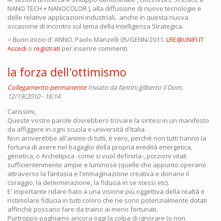
NANO TECH + NANOCOLOR ), alla diffusione di nuove tecnologie e
delle relative applicazioni industriali, .anche in questa nuova
occasione di incontro sul tema della Intelligenza Strategica.
> Buon inizio d' ANNO. Paolo Manzelli 05/GENN/2011.
LRE@UNIFI.IT
Accedi
o
registrati
per inserire commenti.
la forza dell'ottimismo
Collegamento permanente
Inviato da
fantini gilberto
il Dom,
12/19/2010 - 16:14
Carissimi,
Queste vostre parole dovrebbero trovare la sintesi in un manifesto
da affiggere in ogni scuola e università d'Italia.
Non arriverebbe all'animo di tutti, è vero, perchè non tutti hanno la
fortuna di avere nel bagaglio della propria eredità energetica,
genetica, o Archetipica -come si vuol definirla-, porzioni vitali
sufficientenmente ampie e luminose (quelle che appunto operano
attraverso la fantasia e l'immaginazione creativa e donano il
coraggio, la determinazione, la fiducia in se stessi etc).
E' importante ridare fiato a una visione più oggettiva della realtà e
ristimolare fiducia in tutti coloro che ne sono potenzialmente dotati
affinchè possano fare da traino ai meno fortunati.
Purtroppo paghiamo ancora oggi la colpa di ignorare (o non