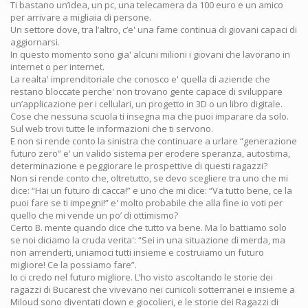
Ti bastano un’idea, un pc, una telecamera da 100 euro e un amico
per arrivare a migliaia di persone.
Un settore dove, tra l’altro, c’e' una fame continua di giovani capaci di
aggiornarsi.
In questo momento sono gia' alcuni milioni i giovani che lavorano in
internet o per internet.
La realta' imprenditoriale che conosco e' quella di aziende che
restano bloccate perche' non trovano gente capace di sviluppare
un’applicazione per i cellulari, un progetto in 3D o un libro digitale.
Cose che nessuna scuola ti insegna ma che puoi imparare da solo.
Sul web trovi tutte le informazioni che ti servono.
E non si rende conto la sinistra che continuare a urlare “generazione
futuro zero” e' un valido sistema per erodere speranza, autostima,
determinazione e peggiorare le prospettive di questi ragazzi?
Non si rende conto che, oltretutto, se devo scegliere tra uno che mi
dice: “Hai un futuro di cacca!” e uno che mi dice: “Va tutto bene, ce la
puoi fare se ti impegni!” e' molto probabile che alla fine io voti per
quello che mi vende un po’ di ottimismo?
Certo B. mente quando dice che tutto va bene. Ma lo battiamo solo
se noi diciamo la cruda verita': “Sei in una situazione di merda, ma
non arrenderti, uniamoci tutti insieme e costruiamo un futuro
migliore! Ce la possiamo fare”.
Io ci credo nel futuro migliore. L’ho visto ascoltando le storie dei
ragazzi di Bucarest che vivevano nei cunicoli sotterranei e insieme a
Miloud sono diventati clown e giocolieri, e le storie dei Ragazzi di