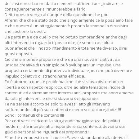
dei casi non si hanno dati o elementi sufficienti per giudicare, e
conseguentemente si rinuncerebbe a farlo.
Detto questo vengo al dunque della questione che poni.
Affermi che che è stato detto che singolarmente ce la possiamo fare
e che questo è un atteggiamento è proprio la stampella di sinistra
che sostiene la destra.
Da parte mia e da quello che ho potuto comprendere anche dagli
altri interventi a riguardo ti posso dire, (e sono in assoluta
buonafede) che il nostro intendimento è totalmente diverso, direi
quasi opposto.
Ciò che si intende proporre è che da una nuova iniziativa , da
un’idea creativa di un singolo può svilupparsi un impulso, una
proposta certamente di partenza individuale, ma che può diventare
impulso collettivo di straordinaria efficacia.
Ed è attorno a queste problematiche che si stava discutendo in
libertà e con rispetto reciproco, oltre ad altre tematiche, ricche di
contenuti ed estremamente interessanti, proposte che sono emerse
da tutti gli interventi e che si stavano sviluppando.
Te ne saresti accorto se solo tu avessi letto gli interventi
soffermandoti di più sui contenuti e meno sui tuoi pregiudizi !!!
Sono i contenuti che contano !!!!
Per certi versi mi ricordi la stragrande maggioranza dei politici
moderni, che interpellati a rispondere sui contenuti, deviano sui
giudizi personali nei riguardi dei proponenti !!!!
E’ anche per questo che il nostro Paese sta andando alla deriva !!!