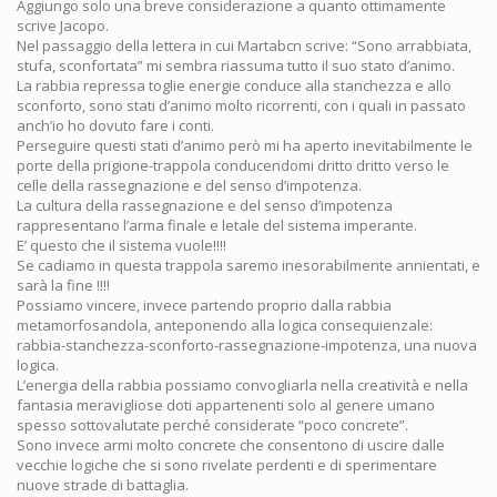
Aggiungo solo una breve considerazione a quanto ottimamente
scrive Jacopo.
Nel passaggio della lettera in cui Martabcn scrive: “Sono arrabbiata,
stufa, sconfortata” mi sembra riassuma tutto il suo stato d’animo.
La rabbia repressa toglie energie conduce alla stanchezza e allo
sconforto, sono stati d’animo molto ricorrenti, con i quali in passato
anch’io ho dovuto fare i conti.
Perseguire questi stati d’animo però mi ha aperto inevitabilmente le
porte della prigione-trappola conducendomi dritto dritto verso le
celle della rassegnazione e del senso d’impotenza.
La cultura della rassegnazione e del senso d’impotenza
rappresentano l’arma finale e letale del sistema imperante.
E’ questo che il sistema vuole!!!!
Se cadiamo in questa trappola saremo inesorabilmente annientati, e
sarà la fine !!!!
Possiamo vincere, invece partendo proprio dalla rabbia
metamorfosandola, anteponendo alla logica consequienzale:
rabbia-stanchezza-sconforto-rassegnazione-impotenza, una nuova
logica.
L’energia della rabbia possiamo convogliarla nella creatività e nella
fantasia meravigliose doti appartenenti solo al genere umano
spesso sottovalutate perché considerate “poco concrete”.
Sono invece armi molto concrete che consentono di uscire dalle
vecchie logiche che si sono rivelate perdenti e di sperimentare
nuove strade di battaglia.