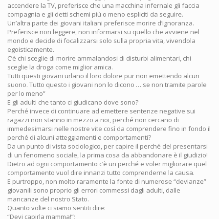
accendere la TV, preferisce che una macchina infernale gli faccia
compagnia e gli detti schemi più o meno espliciti da seguire.
Un’altra parte dei giovani italiani preferisce morire d’ignoranza.
Preferisce non leggere, non informarsi su quello che avviene nel
mondo e decide di focalizzarsi solo sulla propria vita, vivendola
egoisticamente.
C’è chi sceglie di morire ammalandosi di disturbi alimentari, chi
sceglie la droga come miglior amica.
Tutti questi giovani urlano il loro dolore pur non emettendo alcun
suono. Tutto questo i giovani non lo dicono … se non tramite parole
per lo meno”
E gli adulti che tanto ci giudicano dove sono?
Perché invece di continuare ad emettere sentenze negative sui
ragazzi non stanno in mezzo a noi, perché non cercano di
immedesimarsi nelle nostre vite così da comprendere fino in fondo il
perché di alcuni atteggiamenti e comportamenti?
Da un punto di vista sociologico, per capire il perché del presentarsi
di un fenomeno sociale, la prima cosa da abbandonare è il giudizio!
Dietro ad ogni comportamento c’è un perché e voler migliorare quel
comportamento vuol dire innanzi tutto comprenderne la causa.
E purtroppo, non molto raramente la fonte di numerose “devianze”
giovanili sono proprio gli errori commessi dagli adulti, dalle
mancanze del nostro Stato.
Quanto volte ci siamo sentiti dire:
“Devi capirla mamma!”;