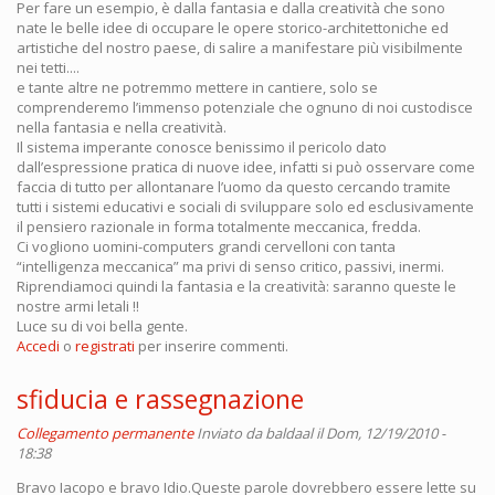
Per fare un esempio, è dalla fantasia e dalla creatività che sono
nate le belle idee di occupare le opere storico-architettoniche ed
artistiche del nostro paese, di salire a manifestare più visibilmente
nei tetti....
e tante altre ne potremmo mettere in cantiere, solo se
comprenderemo l’immenso potenziale che ognuno di noi custodisce
nella fantasia e nella creatività.
Il sistema imperante conosce benissimo il pericolo dato
dall’espressione pratica di nuove idee, infatti si può osservare come
faccia di tutto per allontanare l’uomo da questo cercando tramite
tutti i sistemi educativi e sociali di sviluppare solo ed esclusivamente
il pensiero razionale in forma totalmente meccanica, fredda.
Ci vogliono uomini-computers grandi cervelloni con tanta
“intelligenza meccanica” ma privi di senso critico, passivi, inermi.
Riprendiamoci quindi la fantasia e la creatività: saranno queste le
nostre armi letali !!
Luce su di voi bella gente.
Accedi
o
registrati
per inserire commenti.
sfiducia e rassegnazione
Collegamento permanente
Inviato da
baldaal
il Dom, 12/19/2010 -
18:38
Bravo Iacopo e bravo Idio.Queste parole dovrebbero essere lette su