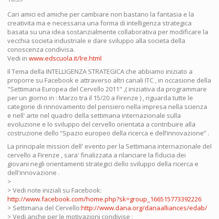
Cari amici ed amiche per cambiare non bastano la fantasia e la
creativita ma e necessaria una forma di intelligenza strategica
basata su una idea sostanzialmente collaborativa per modificare la
vecchia societa industriale e dare sviluppo alla societa della
conoscenza condivisa.
Vedi in
www.edscuola.it/lre.html
Il Tema della INTELLIGENZA STRATEGICA che abbiamo iniziato a
proporre su Facebook e attraverso altri canali ITC , in occasione della
"Settimana Europea del Cervello 2011" ,( iniziativa da programmare
per un giorno in : Marzo tra il 15/20 a Firenze ) , riguarda tutte le
categorie di rinnovamento del pensiero nella impresa nella scienza
e nell' arte nel quadro della settimana internazionale sulla
evoluzione e lo sviluppo del cervello orientata a contribuire alla
costruzione dello “Spazio europeo della ricerca e dell’innovazione” .
La principale mission dell' evento per la Settimana internazionale del
cervello a Firenze , sara' finalizzata a rilanciare la fiducia dei
giovani negli orientamenti strategici dello sviluppo della ricerca e
dell'innovazione .
>
> Vedi note iniziali su Facebook:
http://www.facebook.com/home.php?sk=group_166515773392226
> Settimana del Cervello:
http://www.dana.org/danaalliances/edab/
> Vedi anche per le motivazioni condivise :