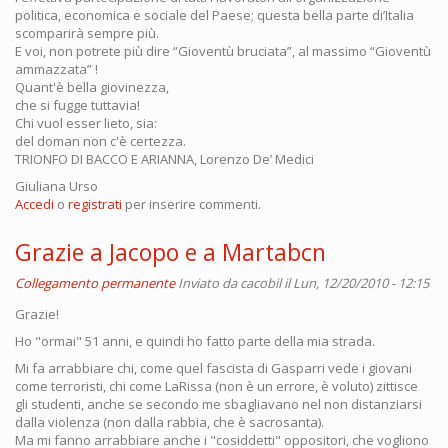
politica, economica e sociale del Paese; questa bella parte di’Italia
scomparirà sempre più.
E voi, non potrete più dire “Gioventù bruciata”, al massimo “Gioventù
ammazzata” !
Quant'è bella giovinezza,
che si fugge tuttavia!
Chi vuol esser lieto, sia:
del doman non c'è certezza.
TRIONFO DI BACCO E ARIANNA, Lorenzo De’ Medici
Giuliana Urso
Accedi
o
registrati
per inserire commenti.
Grazie a Jacopo e a Martabcn
Collegamento permanente
Inviato da
cacobil
il Lun, 12/20/2010 - 12:15
Grazie!
Ho "ormai" 51 anni, e quindi ho fatto parte della mia strada.
Mi fa arrabbiare chi, come quel fascista di Gasparri vede i giovani
come terroristi, chi come LaRissa (non è un errore, è voluto) zittisce
gli studenti, anche se secondo me sbagliavano nel non distanziarsi
dalla violenza (non dalla rabbia, che è sacrosanta).
Ma mi fanno arrabbiare anche i "cosiddetti" oppositori, che vogliono