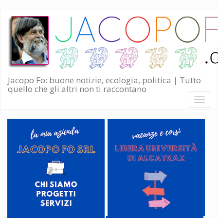
Salta
al
contenuto
principale
Jacopo Fo: buone notizie, ecologia, politica | Tutto
quello che gli altri non ti raccontano
Toggl
naviga