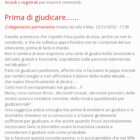
Accedi
o
registrati
per inserire commenti.
Prima di giudicare......
Collegamento permanente
Inviato da
idio
il Mar, 12/21/2010 - 17:38
Davide, premesso che rispetto il tuo punto di vista, anche se non lo
condivido, e che mi solletica approfondire con te i contenuti del tuo
intervento, prima di farlo ti chiedo:
Non ti sembra di aver espresso una serie di giudizi molto avventati e
del tutto gratuiti e fuorvianti, soprattutto sulle persone intervenute
nel dibattito ?
Parti col giudicarci perbenisti, affermi che ci facciamo le pippe mentali
per sentirci meglio e non affrontare il dolore della realtà attuale ….
che siamo filosoficamente di destra ….
Certo non ti sei risparmiato nei giudizi …!!
Ma tu, cosa conosci di noi , dei nostri vissuti , dei nostri pensieri, delle
nostre azioni o iniziative concrete, della nostra quotidianità per
giudicarci tali?
Una saggezza antica consiglia che prima di emettere un giudizio ci si
dovrebbe chiedere se si conoscono o si hanno gli elementi
sufficienti per giudicare, e che anche quando fosse assolutamente
necessario farlo si dovrebbe usare la massima cautela e
considerare il giudizio solo come probabile.
Se si facesse questa considerazione, ci si accorgerebbe che nel 99%