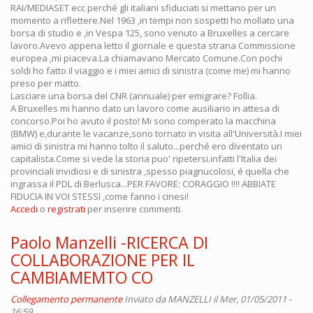
RAI/MEDIASET ecc perché gli italiani sfiduciati si mettano per un
momento a riflettere.Nel 1963 ,in tempi non sospetti ho mollato una
borsa di studio e ,in Vespa 125, sono venuto a Bruxelles a cercare
lavoro.Avevo appena letto il giornale e questa strana Commissione
europea ,mi piaceva.La chiamavano Mercato Comune.Con pochi
soldi ho fatto il viaggio e i miei amici di sinistra (come me) mi hanno
preso per matto.
Lasciare una borsa del CNR (annuale) per emigrare? Follia.
A Bruxelles mi hanno dato un lavoro come ausiliario in attesa di
concorso.Poi ho avuto il posto! Mi sono comperato la macchina
(BMW) e,durante le vacanze,sono tornato in visita all'Università.I miei
amici di sinistra mi hanno tolto il saluto...perché ero diventato un
capitalista.Come si vede la storia puo' ripetersi.infatti l'Italia dei
provinciali invidiosi e di sinistra ,spesso piagnucolosi, é quella che
ingrassa il PDL di Berlusca...PER FAVORE: CORAGGIO !!!! ABBIATE
FIDUCIA IN VOI STESSI ,come fanno i cinesi!
Accedi
o
registrati
per inserire commenti.
Paolo Manzelli -RICERCA DI
COLLABORAZIONE PER IL
CAMBIAMEMTO CO
Collegamento permanente
Inviato da
MANZELLI
il Mer, 01/05/2011 -
16:59