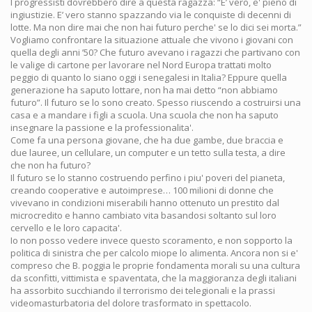
I progressisti dovrebbero dire a questa ragazza: “E’ vero, e' pieno di
ingiustizie. E’ vero stanno spazzando via le conquiste di decenni di
lotte. Ma non dire mai che non hai futuro perche' se lo dici sei morta.”
Vogliamo confrontare la situazione attuale che vivono i giovani con
quella degli anni ’50? Che futuro avevano i ragazzi che partivano con
le valige di cartone per lavorare nel Nord Europa trattati molto
peggio di quanto lo siano oggi i senegalesi in Italia? Eppure quella
generazione ha saputo lottare, non ha mai detto “non abbiamo
futuro”. Il futuro se lo sono creato. Spesso riuscendo a costruirsi una
casa e a mandare i figli a scuola. Una scuola che non ha saputo
insegnare la passione e la professionalita'.
Come fa una persona giovane, che ha due gambe, due braccia e
due lauree, un cellulare, un computer e un tetto sulla testa, a dire
che non ha futuro?
Il futuro se lo stanno costruendo perfino i piu' poveri del pianeta,
creando cooperative e autoimprese… 100 milioni di donne che
vivevano in condizioni miserabili hanno ottenuto un prestito dal
microcredito e hanno cambiato vita basandosi soltanto sul loro
cervello e le loro capacita'.
Io non posso vedere invece questo scoramento, e non sopporto la
politica di sinistra che per calcolo miope lo alimenta. Ancora non si e'
compreso che B. poggia le proprie fondamenta morali su una cultura
da sconfitti, vittimista e spaventata, che la maggioranza degli italiani
ha assorbito succhiando il terrorismo dei telegionali e la prassi
videomasturbatoria del dolore trasformato in spettacolo.