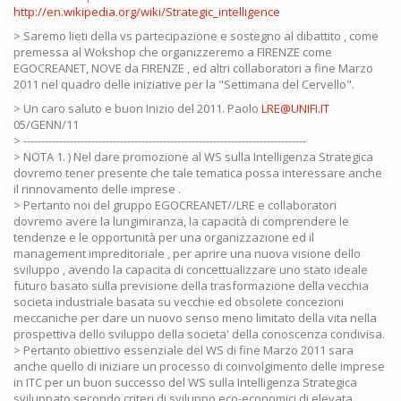
http://en.wikipedia.org/wiki/Strategic_intelligence
> Saremo lieti della vs partecipazione e sostegno al dibattito , come
premessa al Wokshop che organizzeremo a FIRENZE come
EGOCREANET, NOVE da FIRENZE , ed altri collaboratori a fine Marzo
2011 nel quadro delle iniziative per la "Settimana del Cervello".
> Un caro saluto e buon Inizio del 2011. Paolo
LRE@UNIFI.IT
05/GENN/11
> -------------------------------------------------------------------------------
> NOTA 1. ) Nel dare promozione al WS sulla Intelligenza Strategica
dovremo tener presente che tale tematica possa interessare anche
il rinnovamento delle imprese .
> Pertanto noi del gruppo EGOCREANET//LRE e collaboratori
dovremo avere la lungimiranza, la capacità di comprendere le
tendenze e le opportunità per una organizzazione ed il
management impreditoriale , per aprire una nuova visione dello
sviluppo , avendo la capacita di concettualizzare uno stato ideale
futuro basato sulla previsione della trasformazione della vecchia
societa industriale basata su vecchie ed obsolete concezioni
meccaniche per dare un nuovo senso meno limitato della vita nella
prospettiva dello sviluppo della societa' della conoscenza condivisa.
> Pertanto obiettivo essenziale del WS di fine Marzo 2011 sara
anche quello di iniziare un processo di coinvolgimento delle imprese
in ITC per un buon successo del WS sulla Intelligenza Strategica
sviluppato secondo criteri di sviluppo eco-economici di elevata