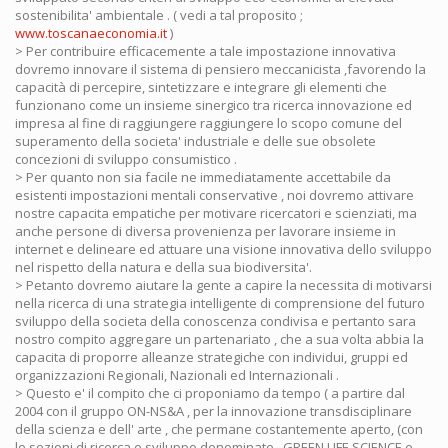
sostenibilita' ambientale . ( vedi a tal proposito ;
www.toscanaeconomia.it
)
> Per contribuire efficacemente a tale impostazione innovativa
dovremo innovare il sistema di pensiero meccanicista ,favorendo la
capacità di percepire, sintetizzare e integrare gli elementi che
funzionano come un insieme sinergico tra ricerca innovazione ed
impresa al fine di raggiungere raggiungere lo scopo comune del
superamento della societa' industriale e delle sue obsolete
concezioni di sviluppo consumistico .
> Per quanto non sia facile ne immediatamente accettabile da
esistenti impostazioni mentali conservative , noi dovremo attivare
nostre capacita empatiche per motivare ricercatori e scienziati, ma
anche persone di diversa provenienza per lavorare insieme in
internet e delineare ed attuare una visione innovativa dello sviluppo
nel rispetto della natura e della sua biodiversita'.
> Petanto dovremo aiutare la gente a capire la necessita di motivarsi
nella ricerca di una strategia intelligente di comprensione del futuro
sviluppo della societa della conoscenza condivisa e pertanto sara
nostro compito aggregare un partenariato , che a sua volta abbia la
capacita di proporre alleanze strategiche con individui, gruppi ed
organizzazioni Regionali, Nazionali ed Internazionali .
> Questo e' il compito che ci proponiamo da tempo ( a partire dal
2004 con il gruppo ON-NS&A , per la innovazione transdisciplinare
della scienza e dell' arte , che permane costantemente aperto, (con
le sezioni di ricerca e sviluppo denominate , GREEN LIFE SCIENCE e