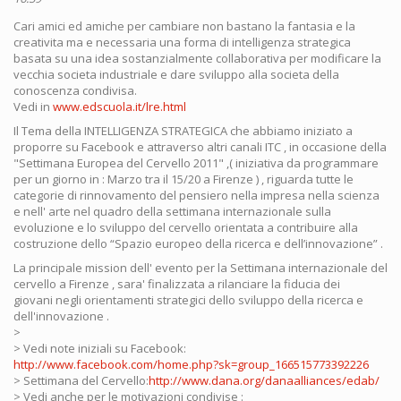
Cari amici ed amiche per cambiare non bastano la fantasia e la
creativita ma e necessaria una forma di intelligenza strategica
basata su una idea sostanzialmente collaborativa per modificare la
vecchia societa industriale e dare sviluppo alla societa della
conoscenza condivisa.
Vedi in
www.edscuola.it/lre.html
Il Tema della INTELLIGENZA STRATEGICA che abbiamo iniziato a
proporre su Facebook e attraverso altri canali ITC , in occasione della
"Settimana Europea del Cervello 2011" ,( iniziativa da programmare
per un giorno in : Marzo tra il 15/20 a Firenze ) , riguarda tutte le
categorie di rinnovamento del pensiero nella impresa nella scienza
e nell' arte nel quadro della settimana internazionale sulla
evoluzione e lo sviluppo del cervello orientata a contribuire alla
costruzione dello “Spazio europeo della ricerca e dell’innovazione” .
La principale mission dell' evento per la Settimana internazionale del
cervello a Firenze , sara' finalizzata a rilanciare la fiducia dei
giovani negli orientamenti strategici dello sviluppo della ricerca e
dell'innovazione .
>
> Vedi note iniziali su Facebook:
http://www.facebook.com/home.php?sk=group_166515773392226
> Settimana del Cervello:
http://www.dana.org/danaalliances/edab/
> Vedi anche per le motivazioni condivise :