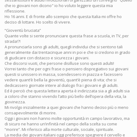
sessanttottini e adulti rivoluzionari organizzato un convegno "Quello
che io giovani non dicono" io ho voluto leggere questa mia
riflessione.
Ho 16 anni. E di fronte allo scempio che questa Italia mi offre ho
deciso di lottare. Ho scelto di vivere.
“Gioventù bruciata”
Quante volte si sente pronunciare questa frase a scuola, in TV, per
strada!?!
A pronunciarla sono gli adulti, quegli individui che si sentono tali
generalmente dai trentacinque anni in poi e che si credono in grado
di giudicare con distacco e sicurezza i giovani.
Che discorsi vuoti, che persone disilluse sono questi adulti!
Vorrei tanto che per ogni frase o pensiero dispregiativo sui giovani
questi si unissero in massa, scendessero in piazza e facessero
vedere quant’è bella la gioventù, quant’è piena di vita; che si
dedicassero giornate intere al dialogo fra i giovani e gli adulti.
Ed è perciò che questa lettera aperta è indirizzata sia a gli adulti sia
a coloro che stanno vivendo l’atto più bello dell’opera della vita, la
giovinezza.
Mi rivolgo inizialmente a quei giovani che hanno deciso più o meno
consapevolmente di morire.
Oggi i giovani non hanno molte opportunità in campo lavorativo, ma
di sicuro ne hanno un’infinità nel campo della scelta su come
“morire”. Mi riferisco alla morte culturale, sociale, spirituale.
La media dei giovani italiani oggi preferisce spegnere il cervello e