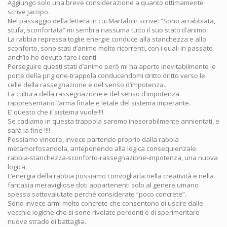
Aggiungo solo una breve considerazione a quanto ottimamente
scrive Jacopo.
Nel passaggio della lettera in cui Martabcn scrive: “Sono arrabbiata,
stufa, sconfortata” mi sembra riassuma tutto il suo stato d’animo.
La rabbia repressa toglie energie conduce alla stanchezza e allo
sconforto, sono stati d’animo molto ricorrenti, con i quali in passato
anch’io ho dovuto fare i conti.
Perseguire questi stati d’animo però mi ha aperto inevitabilmente le
porte della prigione-trappola conducendomi dritto dritto verso le
celle della rassegnazione e del senso d’impotenza.
La cultura della rassegnazione e del senso d’impotenza
rappresentano l’arma finale e letale del sistema imperante.
E’ questo che il sistema vuole!!!!
Se cadiamo in questa trappola saremo inesorabilmente annientati, e
sarà la fine !!!!
Possiamo vincere, invece partendo proprio dalla rabbia
metamorfosandola, anteponendo alla logica consequienzale:
rabbia-stanchezza-sconforto-rassegnazione-impotenza, una nuova
logica.
L’energia della rabbia possiamo convogliarla nella creatività e nella
fantasia meravigliose doti appartenenti solo al genere umano
spesso sottovalutate perché considerate “poco concrete”.
Sono invece armi molto concrete che consentono di uscire dalle
vecchie logiche che si sono rivelate perdenti e di sperimentare
nuove strade di battaglia.