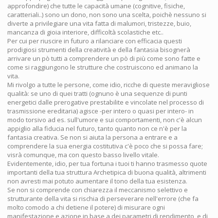
approfondire) che tutte le capacità umane (cognitive, fisiche,
caratteriali..) sono un dono, non sono una scelta, poichè nessuno si
diverte a privilegiare una vita fatta di malumori, tristezze, buio,
mancanza di gioia interiore, difficoltà scolastiche etc..
Per cui per riuscire in futuro a rilanciare con efficacia questi
prodigiosi strumenti della creatività e della fantasia bisognerà
arrivare un pò tutti a comprendere un pò di più come sono fatte e
come si raggiungono le strutture che costruiscono ed animano la
vita.
Mi rivolgo a tutte le persone, come idio, ricche di queste meravigliose
qualità: se uno di quei tratti (ognuno è una sequenze di punti
energetici dalle prerogative prestabilite e vincolate nel processo di
trasmissione ereditaria) agisce -per intero o quasi per intero- in
modo torsivo ad es. sull'umore e sui comportamenti, non c'è alcun
appiglio alla fiducia nel futuro, tanto quanto non ce n'è per la
fantasia creativa. Se non si aiuta la persona a entrare e a
comprendere la sua energia costitutiva c'è poco che si possa fare;
visrà comunque, ma con questo basso livello vitale.
Evidentemente, idio, per tua fortuna i tuoi ti hanno trasmesso quote
importanti della tua struttura Archetipica di buona qualità, altrimenti
non avresti mai potuto aumentare il tono della tua esistenza.
Se non si comprende con chiarezza il meccanismo selettivo e
strutturante della vita si rischia di perseverare nell'errore (che fa
molto comodo a chi detiene il potere) di misurare ogni
manifestazione e azione in base a dei parametri di rendimento, e di