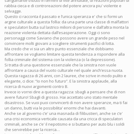
sanguinante tributo in termini di vite annullate, di reazioni popolari di
rabbia cieca e di controreazioni del potere ancora piu' violente e
selvagge.
Questo ci racconta il passato e l’unica speranza e' che si formi un
argine culturale a questa follia: da una parte una classe di malfattori
e speculatori butta sul lastrico milioni di persone e dall’altra monta la
reazione violenta dettata dall’esasperazione. Oggi ci sono
personaggi come Saviano che possono avere un grande peso nel
convincere molti giovani a scegliere strumenti pacifici di lotta.
Ma credo che vi sia un altro punto essenziale che dobbiamo
affrontare se vogliamo limitare questa tendenza a rispondere alla
follia criminale del sistema con la violenza (o la depressione).
Si tratta di una questione essenziale che la sinistra non vuole
affrontare a causa del vuoto culturale nel quale anch’essa nuota.
Questa ragazza di 26 anni, con 2 lauree, che scrive in modo pulito e
elegante, ci dice: “Io non ho futuro”. E la sinistra applaude, alla
ricerca di nuovi argomenti contro B.
Invece io vorrei dire a questa ragazza: sbagli a pensare che di non
avere futuro! Sbagli di grosso. Hai accettato uno stato mentale
disastroso. Se vuoi puoi convincerti di non avere speranze, ma ti fai
un danno, butti via le possibilita' enormi che hai davanti.
Anche se al governo c’e' una masnada di filibustieri, anche se c’e'
una crisi economica verticale causata da una cricca di speculatori
criminali, anche se c’e' il nepotismo e si buttano per auto blu i soldi
che servirebbe per la ricerca…