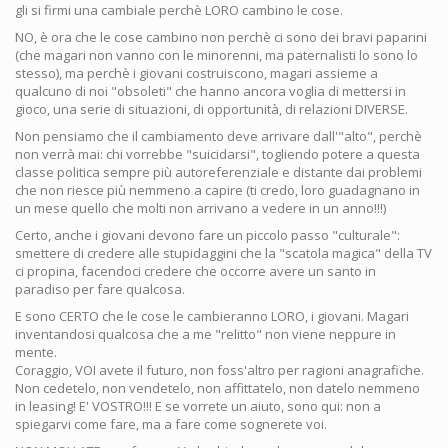
gli si firmi una cambiale perchè LORO cambino le cose.
NO, è ora che le cose cambino non perchè ci sono dei bravi paparini
(che magari non vanno con le minorenni, ma paternalisti lo sono lo
stesso), ma perchè i giovani costruiscono, magari assieme a
qualcuno di noi "obsoleti" che hanno ancora voglia di mettersi in
gioco, una serie di situazioni, di opportunità, di relazioni DIVERSE.
Non pensiamo che il cambiamento deve arrivare dall'"alto", perchè
non verrà mai: chi vorrebbe "suicidarsi", togliendo potere a questa
classe politica sempre più autoreferenziale e distante dai problemi
che non riesce più nemmeno a capire (ti credo, loro guadagnano in
un mese quello che molti non arrivano a vedere in un anno!!!)
Certo, anche i giovani devono fare un piccolo passo "culturale":
smettere di credere alle stupidaggini che la "scatola magica" della TV
ci propina, facendoci credere che occorre avere un santo in
paradiso per fare qualcosa.
E sono CERTO che le cose le cambieranno LORO, i giovani. Magari
inventandosi qualcosa che a me "relitto" non viene neppure in
mente.
Coraggio, VOI avete il futuro, non foss'altro per ragioni anagrafiche.
Non cedetelo, non vendetelo, non affittatelo, non datelo nemmeno
in leasing! E' VOSTRO!!! E se vorrete un aiuto, sono qui: non a
spiegarvi come fare, ma a fare come sognerete voi.