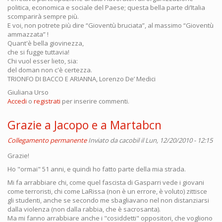
politica, economica e sociale del Paese; questa bella parte di’Italia
scomparirà sempre più.
E voi, non potrete più dire “Gioventù bruciata”, al massimo “Gioventù
ammazzata” !
Quant'è bella giovinezza,
che si fugge tuttavia!
Chi vuol esser lieto, sia:
del doman non c'è certezza.
TRIONFO DI BACCO E ARIANNA, Lorenzo De’ Medici
Giuliana Urso
Accedi
o
registrati
per inserire commenti.
Grazie a Jacopo e a Martabcn
Collegamento permanente
Inviato da
cacobil
il Lun, 12/20/2010 - 12:15
Grazie!
Ho "ormai" 51 anni, e quindi ho fatto parte della mia strada.
Mi fa arrabbiare chi, come quel fascista di Gasparri vede i giovani
come terroristi, chi come LaRissa (non è un errore, è voluto) zittisce
gli studenti, anche se secondo me sbagliavano nel non distanziarsi
dalla violenza (non dalla rabbia, che è sacrosanta).
Ma mi fanno arrabbiare anche i "cosiddetti" oppositori, che vogliono