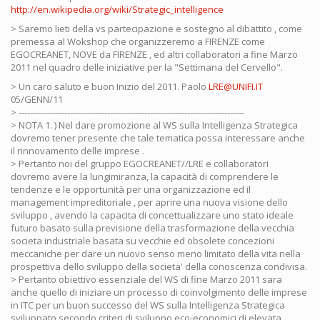
http://en.wikipedia.org/wiki/Strategic_intelligence
> Saremo lieti della vs partecipazione e sostegno al dibattito , come
premessa al Wokshop che organizzeremo a FIRENZE come
EGOCREANET, NOVE da FIRENZE , ed altri collaboratori a fine Marzo
2011 nel quadro delle iniziative per la "Settimana del Cervello".
> Un caro saluto e buon Inizio del 2011. Paolo
LRE@UNIFI.IT
05/GENN/11
> -------------------------------------------------------------------------------
> NOTA 1. ) Nel dare promozione al WS sulla Intelligenza Strategica
dovremo tener presente che tale tematica possa interessare anche
il rinnovamento delle imprese .
> Pertanto noi del gruppo EGOCREANET//LRE e collaboratori
dovremo avere la lungimiranza, la capacità di comprendere le
tendenze e le opportunità per una organizzazione ed il
management impreditoriale , per aprire una nuova visione dello
sviluppo , avendo la capacita di concettualizzare uno stato ideale
futuro basato sulla previsione della trasformazione della vecchia
societa industriale basata su vecchie ed obsolete concezioni
meccaniche per dare un nuovo senso meno limitato della vita nella
prospettiva dello sviluppo della societa' della conoscenza condivisa.
> Pertanto obiettivo essenziale del WS di fine Marzo 2011 sara
anche quello di iniziare un processo di coinvolgimento delle imprese
in ITC per un buon successo del WS sulla Intelligenza Strategica
sviluppato secondo criteri di sviluppo eco-economici di elevata