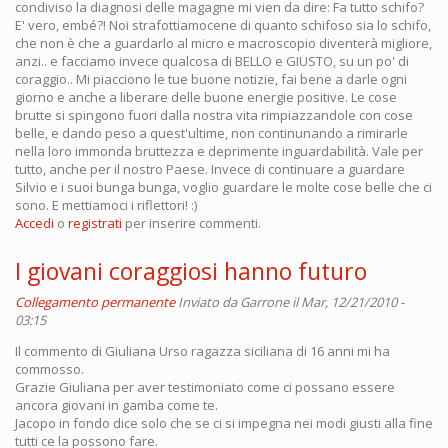
condiviso la diagnosi delle magagne mi vien da dire: Fa tutto schifo?
E' vero, embé?! Noi strafottiamocene di quanto schifoso sia lo schifo,
che non è che a guardarlo al micro e macroscopio diventerà migliore,
anzi.. e facciamo invece qualcosa di BELLO e GIUSTO, su un po' di
coraggio.. Mi piacciono le tue buone notizie, fai bene a darle ogni
giorno e anche a liberare delle buone energie positive. Le cose
brutte si spingono fuori dalla nostra vita rimpiazzandole con cose
belle, e dando peso a quest'ultime, non continunando a rimirarle
nella loro immonda bruttezza e deprimente inguardabilità. Vale per
tutto, anche per il nostro Paese. Invece di continuare a guardare
Silvio e i suoi bunga bunga, voglio guardare le molte cose belle che ci
sono. E mettiamoci i riflettori! :)
Accedi
o
registrati
per inserire commenti.
I giovani coraggiosi hanno futuro
Collegamento permanente
Inviato da
Garrone
il Mar, 12/21/2010 -
03:15
Il commento di Giuliana Urso ragazza siciliana di 16 anni mi ha
commosso.
Grazie Giuliana per aver testimoniato come ci possano essere
ancora giovani in gamba come te.
Jacopo in fondo dice solo che se ci si impegna nei modi giusti alla fine
tutti ce la possono fare.