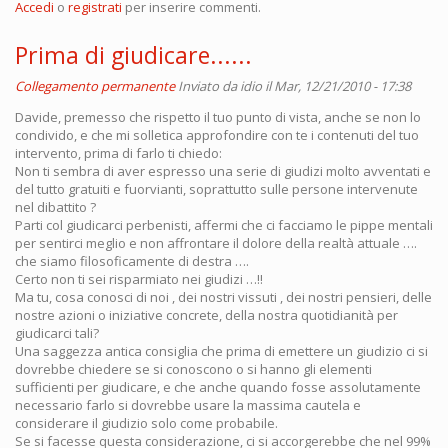
Accedi
o
registrati
per inserire commenti.
Prima di giudicare......
Collegamento permanente
Inviato da
idio
il Mar, 12/21/2010 - 17:38
Davide, premesso che rispetto il tuo punto di vista, anche se non lo
condivido, e che mi solletica approfondire con te i contenuti del tuo
intervento, prima di farlo ti chiedo:
Non ti sembra di aver espresso una serie di giudizi molto avventati e
del tutto gratuiti e fuorvianti, soprattutto sulle persone intervenute
nel dibattito ?
Parti col giudicarci perbenisti, affermi che ci facciamo le pippe mentali
per sentirci meglio e non affrontare il dolore della realtà attuale ….
che siamo filosoficamente di destra ….
Certo non ti sei risparmiato nei giudizi …!!
Ma tu, cosa conosci di noi , dei nostri vissuti , dei nostri pensieri, delle
nostre azioni o iniziative concrete, della nostra quotidianità per
giudicarci tali?
Una saggezza antica consiglia che prima di emettere un giudizio ci si
dovrebbe chiedere se si conoscono o si hanno gli elementi
sufficienti per giudicare, e che anche quando fosse assolutamente
necessario farlo si dovrebbe usare la massima cautela e
considerare il giudizio solo come probabile.
Se si facesse questa considerazione, ci si accorgerebbe che nel 99%