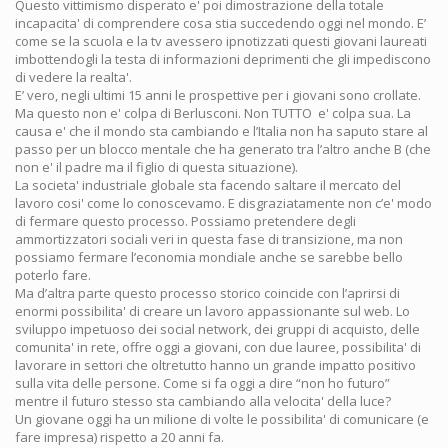
Questo vittimismo disperato e' poi dimostrazione della totale
incapacita' di comprendere cosa stia succedendo oggi nel mondo. E’
come se la scuola e la tv avessero ipnotizzati questi giovani laureati
imbottendogli la testa di informazioni deprimenti che gli impediscono
di vedere la realta'.
E’ vero, negli ultimi 15 anni le prospettive per i giovani sono crollate.
Ma questo non e' colpa di Berlusconi. Non TUTTO e' colpa sua. La
causa e' che il mondo sta cambiando e l’Italia non ha saputo stare al
passo per un blocco mentale che ha generato tra l’altro anche B (che
non e' il padre ma il figlio di questa situazione).
La societa' industriale globale sta facendo saltare il mercato del
lavoro cosi' come lo conoscevamo. E disgraziatamente non c’e' modo
di fermare questo processo. Possiamo pretendere degli
ammortizzatori sociali veri in questa fase di transizione, ma non
possiamo fermare l’economia mondiale anche se sarebbe bello
poterlo fare.
Ma d’altra parte questo processo storico coincide con l’aprirsi di
enormi possibilita' di creare un lavoro appassionante sul web. Lo
sviluppo impetuoso dei social network, dei gruppi di acquisto, delle
comunita' in rete, offre oggi a giovani, con due lauree, possibilita' di
lavorare in settori che oltretutto hanno un grande impatto positivo
sulla vita delle persone. Come si fa oggi a dire “non ho futuro”
mentre il futuro stesso sta cambiando alla velocita' della luce?
Un giovane oggi ha un milione di volte le possibilita' di comunicare (e
fare impresa) rispetto a 20 anni fa.