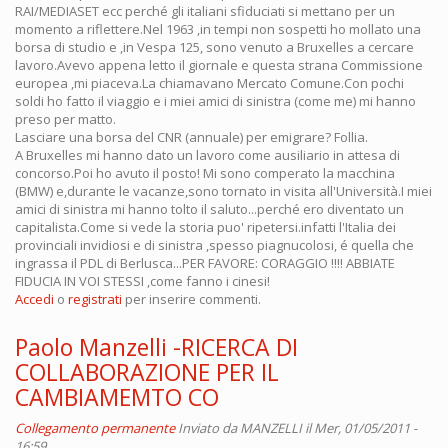
RAI/MEDIASET ecc perché gli italiani sfiduciati si mettano per un
momento a riflettere.Nel 1963 ,in tempi non sospetti ho mollato una
borsa di studio e ,in Vespa 125, sono venuto a Bruxelles a cercare
lavoro.Avevo appena letto il giornale e questa strana Commissione
europea ,mi piaceva.La chiamavano Mercato Comune.Con pochi
soldi ho fatto il viaggio e i miei amici di sinistra (come me) mi hanno
preso per matto.
Lasciare una borsa del CNR (annuale) per emigrare? Follia.
A Bruxelles mi hanno dato un lavoro come ausiliario in attesa di
concorso.Poi ho avuto il posto! Mi sono comperato la macchina
(BMW) e,durante le vacanze,sono tornato in visita all'Università.I miei
amici di sinistra mi hanno tolto il saluto...perché ero diventato un
capitalista.Come si vede la storia puo' ripetersi.infatti l'Italia dei
provinciali invidiosi e di sinistra ,spesso piagnucolosi, é quella che
ingrassa il PDL di Berlusca...PER FAVORE: CORAGGIO !!!! ABBIATE
FIDUCIA IN VOI STESSI ,come fanno i cinesi!
Accedi
o
registrati
per inserire commenti.
Paolo Manzelli -RICERCA DI
COLLABORAZIONE PER IL
CAMBIAMEMTO CO
Collegamento permanente
Inviato da
MANZELLI
il Mer, 01/05/2011 -
16:59