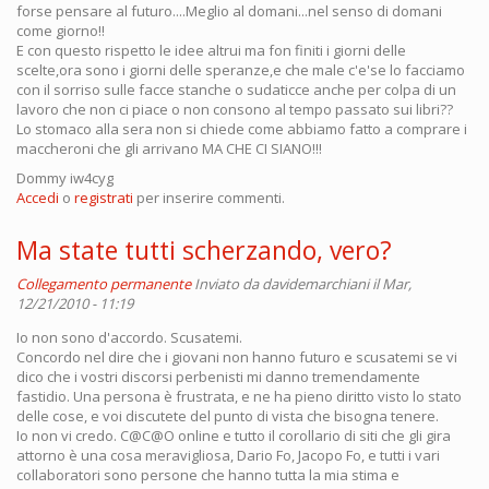
forse pensare al futuro....Meglio al domani...nel senso di domani
come giorno!!
E con questo rispetto le idee altrui ma fon finiti i giorni delle
scelte,ora sono i giorni delle speranze,e che male c'e'se lo facciamo
con il sorriso sulle facce stanche o sudaticce anche per colpa di un
lavoro che non ci piace o non consono al tempo passato sui libri??
Lo stomaco alla sera non si chiede come abbiamo fatto a comprare i
maccheroni che gli arrivano MA CHE CI SIANO!!!
Dommy iw4cyg
Accedi
o
registrati
per inserire commenti.
Ma state tutti scherzando, vero?
Collegamento permanente
Inviato da
davidemarchiani
il Mar,
12/21/2010 - 11:19
Io non sono d'accordo. Scusatemi.
Concordo nel dire che i giovani non hanno futuro e scusatemi se vi
dico che i vostri discorsi perbenisti mi danno tremendamente
fastidio. Una persona è frustrata, e ne ha pieno diritto visto lo stato
delle cose, e voi discutete del punto di vista che bisogna tenere.
Io non vi credo. C@C@O online e tutto il corollario di siti che gli gira
attorno è una cosa meravigliosa, Dario Fo, Jacopo Fo, e tutti i vari
collaboratori sono persone che hanno tutta la mia stima e