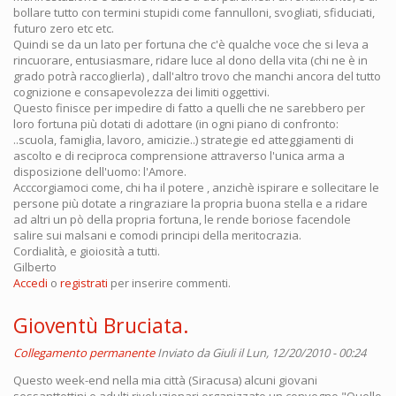
bollare tutto con termini stupidi come fannulloni, svogliati, sfiduciati,
futuro zero etc etc.
Quindi se da un lato per fortuna che c'è qualche voce che si leva a
rincuorare, entusiasmare, ridare luce al dono della vita (chi ne è in
grado potrà raccoglierla) , dall'altro trovo che manchi ancora del tutto
cognizione e consapevolezza dei limiti oggettivi.
Questo finisce per impedire di fatto a quelli che ne sarebbero per
loro fortuna più dotati di adottare (in ogni piano di confronto:
..scuola, famiglia, lavoro, amicizie..) strategie ed atteggiamenti di
ascolto e di reciproca comprensione attraverso l'unica arma a
disposizione dell'uomo: l'Amore.
Acccorgiamoci come, chi ha il potere , anzichè ispirare e sollecitare le
persone più dotate a ringraziare la propria buona stella e a ridare
ad altri un pò della propria fortuna, le rende boriose facendole
salire sui malsani e comodi principi della meritocrazia.
Cordialità, e gioiosità a tutti.
Gilberto
Accedi
o
registrati
per inserire commenti.
Gioventù Bruciata.
Collegamento permanente
Inviato da
Giuli
il Lun, 12/20/2010 - 00:24
Questo week-end nella mia città (Siracusa) alcuni giovani