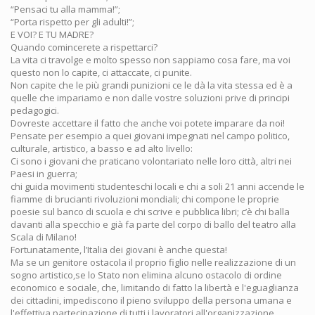
“Pensaci tu alla mamma!”;
“Porta rispetto per gli adulti!”;
E VOI? E TU MADRE?
Quando comincerete a rispettarci?
La vita ci travolge e molto spesso non sappiamo cosa fare, ma voi
questo non lo capite, ci attaccate, ci punite.
Non capite che le più grandi punizioni ce le dà la vita stessa ed è a
quelle che impariamo e non dalle vostre soluzioni prive di principi
pedagogici.
Dovreste accettare il fatto che anche voi potete imparare da noi!
Pensate per esempio a quei giovani impegnati nel campo politico,
culturale, artistico, a basso e ad alto livello:
Ci sono i giovani che praticano volontariato nelle loro città, altri nei
Paesi in guerra;
chi guida movimenti studenteschi locali e chi a soli 21 anni accende le
fiamme di brucianti rivoluzioni mondiali; chi compone le proprie
poesie sul banco di scuola e chi scrive e pubblica libri; c’è chi balla
davanti alla specchio e già fa parte del corpo di ballo del teatro alla
Scala di Milano!
Fortunatamente, l’Italia dei giovani è anche questa!
Ma se un genitore ostacola il proprio figlio nelle realizzazione di un
sogno artistico,se lo Stato non elimina alcuno ostacolo di ordine
economico e sociale, che, limitando di fatto la libertà e l'eguaglianza
dei cittadini, impediscono il pieno sviluppo della persona umana e
l'effettiva partecipazione di tutti i lavoratori all'organizzazione