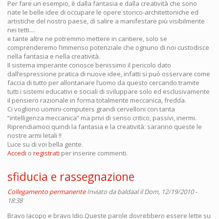
Per fare un esempio, è dalla fantasia e dalla creatività che sono
nate le belle idee di occupare le opere storico-architettoniche ed
artistiche del nostro paese, di salire a manifestare più visibilmente
nei tetti....
e tante altre ne potremmo mettere in cantiere, solo se
comprenderemo l’immenso potenziale che ognuno di noi custodisce
nella fantasia e nella creatività.
Il sistema imperante conosce benissimo il pericolo dato
dall’espressione pratica di nuove idee, infatti si può osservare come
faccia di tutto per allontanare l’uomo da questo cercando tramite
tutti i sistemi educativi e sociali di sviluppare solo ed esclusivamente
il pensiero razionale in forma totalmente meccanica, fredda.
Ci vogliono uomini-computers grandi cervelloni con tanta
“intelligenza meccanica” ma privi di senso critico, passivi, inermi.
Riprendiamoci quindi la fantasia e la creatività: saranno queste le
nostre armi letali !!
Luce su di voi bella gente.
Accedi
o
registrati
per inserire commenti.
sfiducia e rassegnazione
Collegamento permanente
Inviato da
baldaal
il Dom, 12/19/2010 -
18:38
Bravo Iacopo e bravo Idio.Queste parole dovrebbero essere lette su