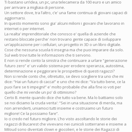
Ti bastano un’idea, un pc, una telecamera da 100 euro e un amico
per arrivare a migliaia di persone.
Un settore dove, tra l’altro, c’e' una fame continua di giovani capaci di
aggiornarsi.
In questo momento sono gia' alcuni milioni i giovani che lavorano in
internet o per internet.
La realta' imprenditoriale che conosco e' quella di aziende che
restano bloccate perche' non trovano gente capace di sviluppare
un’applicazione per i cellulari, un progetto in 3D o un libro digitale.
Cose che nessuna scuola ti insegna ma che puoi imparare da solo.
Sul web trovi tutte le informazioni che ti servono.
E non si rende conto la sinistra che continuare a urlare “generazione
futuro zero” e' un valido sistema per erodere speranza, autostima,
determinazione e peggiorare le prospettive di questi ragazzi?
Non si rende conto che, oltretutto, se devo scegliere tra uno che mi
dice: “Hai un futuro di cacca!” e uno che mi dice: “Va tutto bene, ce la
puoi fare se ti impegni!” e' molto probabile che alla fine io voti per
quello che mi vende un po’ di ottimismo?
Certo B. mente quando dice che tutto va bene. Ma lo battiamo solo
se noi diciamo la cruda verita': “Sei in una situazione di merda, ma
non arrenderti, uniamoci tutti insieme e costruiamo un futuro
migliore! Ce la possiamo fare”.
Io ci credo nel futuro migliore. L’ho visto ascoltando le storie dei
ragazzi di Bucarest che vivevano nei cunicoli sotterranei e insieme a
Miloud sono diventati clown e giocolieri, e le storie dei Ragazzi di