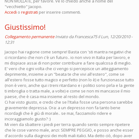
NON MOLLATE, per favore. Ve lo chiedo anche a nome del
"vecchietto" Jacopo.
Accedi
o
registrati
per inserire commenti.
Giustissimo!
Collegamento permanente
Inviato da
Francesca75
il Lun, 12/20/2010 -
12:31
Jacopo hai ragione come sempre! Basta con 'sti mantra negativi che
ci ricordano che non c'è un futuro.. io non vivo in Italia per lavoro, e
mi dispiace assai di non poter contribuire a fare qualcosa di meglio.
E' vero che ogni volta che ci vengo si percepisce un atteggiamento
deprimente, insieme a un "beata te che vivi all'estero", come se
all'estero fosse tutto magico e perfetto (non lo è) e funzionasse tutto
(non è vero, anche qui i treni ritardano e i politici sono pirla e la gente
ti imbroglia o tratta male, a volte) e come se non mi mancasse il mio
paese, che è casa mia insieme al resto del mondo.
Ci hai visto giusto, e credo che se l'Italia fosse una persona sarebbe
gravemente depressa. Ora: a un depresso non fa tanto bene
ricordagli che è giù di morale.. se mai, facciamolo ridere e
incoraggiamolo giusto? :)
Mi vien da sbattere i piedi per terra quando sento sempre ripetere
che le cose vanno male, anzi: SEMPRE PEGGIO, e posso anche esser
d'accordo sulla diagnosi dei molti mali italici. Ma detto ciò, dopo aver