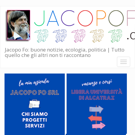
Salta
al
contenuto
principale
Jacopo Fo: buone notizie, ecologia, politica | Tutto
quello che gli altri non ti raccontano
Toggl
naviga