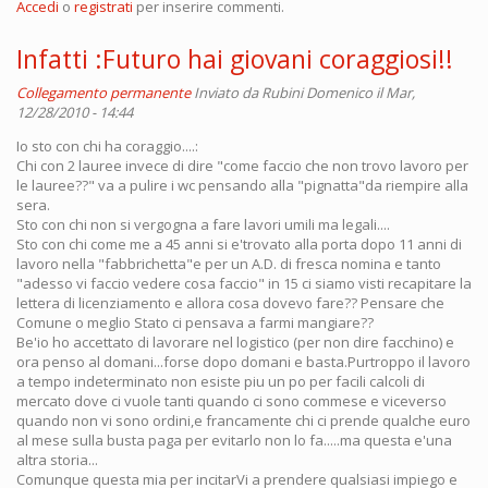
Accedi
o
registrati
per inserire commenti.
Infatti :Futuro hai giovani coraggiosi!!
Collegamento permanente
Inviato da
Rubini Domenico
il Mar,
12/28/2010 - 14:44
Io sto con chi ha coraggio....:
Chi con 2 lauree invece di dire "come faccio che non trovo lavoro per
le lauree??" va a pulire i wc pensando alla "pignatta"da riempire alla
sera.
Sto con chi non si vergogna a fare lavori umili ma legali....
Sto con chi come me a 45 anni si e'trovato alla porta dopo 11 anni di
lavoro nella "fabbrichetta"e per un A.D. di fresca nomina e tanto
"adesso vi faccio vedere cosa faccio" in 15 ci siamo visti recapitare la
lettera di licenziamento e allora cosa dovevo fare?? Pensare che
Comune o meglio Stato ci pensava a farmi mangiare??
Be'io ho accettato di lavorare nel logistico (per non dire facchino) e
ora penso al domani...forse dopo domani e basta.Purtroppo il lavoro
a tempo indeterminato non esiste piu un po per facili calcoli di
mercato dove ci vuole tanti quando ci sono commese e viceverso
quando non vi sono ordini,e francamente chi ci prende qualche euro
al mese sulla busta paga per evitarlo non lo fa.....ma questa e'una
altra storia...
Comunque questa mia per incitarVi a prendere qualsiasi impiego e