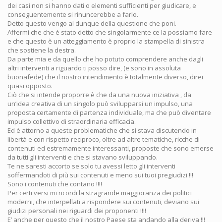
dei casi non si hanno dati o elementi sufficienti per giudicare, e
conseguentemente si rinuncerebbe a farlo.
Detto questo vengo al dunque della questione che poni.
Affermi che che è stato detto che singolarmente ce la possiamo fare
e che questo è un atteggiamento è proprio la stampella di sinistra
che sostiene la destra.
Da parte mia e da quello che ho potuto comprendere anche dagli
altri interventi a riguardo ti posso dire, (e sono in assoluta
buonafede) che il nostro intendimento è totalmente diverso, direi
quasi opposto.
Ciò che si intende proporre è che da una nuova iniziativa , da
un’idea creativa di un singolo può svilupparsi un impulso, una
proposta certamente di partenza individuale, ma che può diventare
impulso collettivo di straordinaria efficacia.
Ed è attorno a queste problematiche che si stava discutendo in
libertà e con rispetto reciproco, oltre ad altre tematiche, ricche di
contenuti ed estremamente interessanti, proposte che sono emerse
da tutti gli interventi e che si stavano sviluppando.
Te ne saresti accorto se solo tu avessi letto gli interventi
soffermandoti di più sui contenuti e meno sui tuoi pregiudizi !!!
Sono i contenuti che contano !!!!
Per certi versi mi ricordi la stragrande maggioranza dei politici
moderni, che interpellati a rispondere sui contenuti, deviano sui
giudizi personali nei riguardi dei proponenti !!!!
E’ anche per questo che il nostro Paese sta andando alla deriva !!!