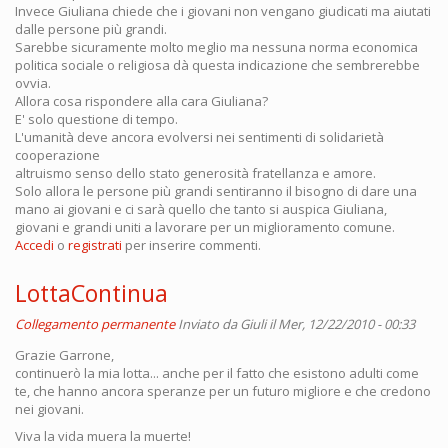
Invece Giuliana chiede che i giovani non vengano giudicati ma aiutati
dalle persone più grandi.
Sarebbe sicuramente molto meglio ma nessuna norma economica
politica sociale o religiosa dà questa indicazione che sembrerebbe
ovvia.
Allora cosa rispondere alla cara Giuliana?
E' solo questione di tempo.
L'umanità deve ancora evolversi nei sentimenti di solidarietà
cooperazione
altruismo senso dello stato generosità fratellanza e amore.
Solo allora le persone più grandi sentiranno il bisogno di dare una
mano ai giovani e ci sarà quello che tanto si auspica Giuliana,
giovani e grandi uniti a lavorare per un miglioramento comune.
Accedi
o
registrati
per inserire commenti.
LottaContinua
Collegamento permanente
Inviato da
Giuli
il Mer, 12/22/2010 - 00:33
Grazie Garrone,
continuerò la mia lotta... anche per il fatto che esistono adulti come
te, che hanno ancora speranze per un futuro migliore e che credono
nei giovani.
Viva la vida muera la muerte!