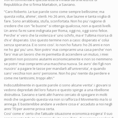
Repubblica che si firma Martabcn, a Saviano.
“Caro Roberto. Le tue parole sono come sempre bellissime; ma
questa volta, ahime', sterili. Ho 26 anni, due lauree e tanta voglia di
fare. Sono arrabbiata, stufa, sconfortata. Non ho piu' ragione di
credere che con "le buone" si ottenga qualcosa, non a questi livelli.
Un anno fa mi sarei indignata per Roma, oggi no, oggi sono felice.
Perche' e' vero che la violenza e' uno schifo, ma e' l'ultima risorsa di
chi e' disperato. Uso questo termine non a caso: disperato e' colui
senza speranza. E io sono cosi'. Io non ho futuro: ho 26 anni e non
ne ho gia' piu' uno. Non potro' mai comprarmi una casa perche' non
faro' mai un lavoro che mi permetta di accendere un mutuo, i miei
genitori non possono aiutarmi economicamente e non so nemmeno
se potro' mai comprarmi una macchina nuova. Se avro' dei figli non
riusciro' a pagare le tasse per mandarli all'universita', e quando
saro' vecchia non avro' pensione. Non ho piu' niente da perdere e
come me tantissimi, troppi altri.”
Indiscutibilmente in queste parole ci sono alcune verita': i giovani si
vedono depredati del loro futuro e questo spinge a una ribellione
distruttiva. Saviano e tanti altri hanno cercato di spiegare in molti
modi che seguendo questa via non si rafforza il Movimento ma lo si
annega. E basterebbe andare a vedere cosa e' accaduto a noi negli
anni ’70 per averne prova certa.
Cosi' come e' certo che l’attuale situazione economica esigera' il suo