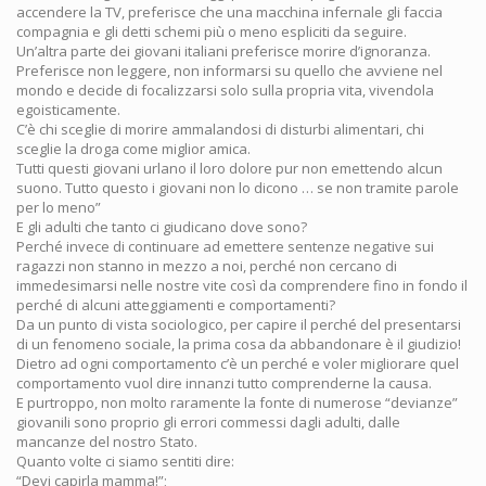
accendere la TV, preferisce che una macchina infernale gli faccia
compagnia e gli detti schemi più o meno espliciti da seguire.
Un’altra parte dei giovani italiani preferisce morire d’ignoranza.
Preferisce non leggere, non informarsi su quello che avviene nel
mondo e decide di focalizzarsi solo sulla propria vita, vivendola
egoisticamente.
C’è chi sceglie di morire ammalandosi di disturbi alimentari, chi
sceglie la droga come miglior amica.
Tutti questi giovani urlano il loro dolore pur non emettendo alcun
suono. Tutto questo i giovani non lo dicono … se non tramite parole
per lo meno”
E gli adulti che tanto ci giudicano dove sono?
Perché invece di continuare ad emettere sentenze negative sui
ragazzi non stanno in mezzo a noi, perché non cercano di
immedesimarsi nelle nostre vite così da comprendere fino in fondo il
perché di alcuni atteggiamenti e comportamenti?
Da un punto di vista sociologico, per capire il perché del presentarsi
di un fenomeno sociale, la prima cosa da abbandonare è il giudizio!
Dietro ad ogni comportamento c’è un perché e voler migliorare quel
comportamento vuol dire innanzi tutto comprenderne la causa.
E purtroppo, non molto raramente la fonte di numerose “devianze”
giovanili sono proprio gli errori commessi dagli adulti, dalle
mancanze del nostro Stato.
Quanto volte ci siamo sentiti dire:
“Devi capirla mamma!”;