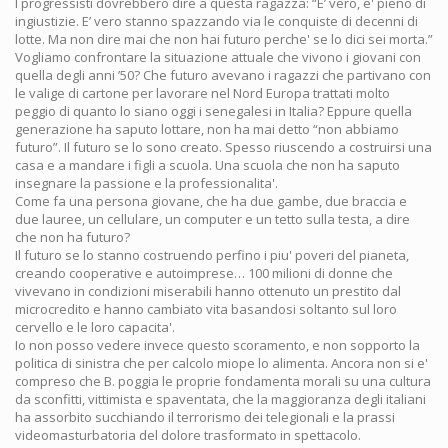
I progressisti dovrebbero dire a questa ragazza: “E’ vero, e' pieno di
ingiustizie. E’ vero stanno spazzando via le conquiste di decenni di
lotte. Ma non dire mai che non hai futuro perche' se lo dici sei morta.”
Vogliamo confrontare la situazione attuale che vivono i giovani con
quella degli anni ’50? Che futuro avevano i ragazzi che partivano con
le valige di cartone per lavorare nel Nord Europa trattati molto
peggio di quanto lo siano oggi i senegalesi in Italia? Eppure quella
generazione ha saputo lottare, non ha mai detto “non abbiamo
futuro”. Il futuro se lo sono creato. Spesso riuscendo a costruirsi una
casa e a mandare i figli a scuola. Una scuola che non ha saputo
insegnare la passione e la professionalita'.
Come fa una persona giovane, che ha due gambe, due braccia e
due lauree, un cellulare, un computer e un tetto sulla testa, a dire
che non ha futuro?
Il futuro se lo stanno costruendo perfino i piu' poveri del pianeta,
creando cooperative e autoimprese… 100 milioni di donne che
vivevano in condizioni miserabili hanno ottenuto un prestito dal
microcredito e hanno cambiato vita basandosi soltanto sul loro
cervello e le loro capacita'.
Io non posso vedere invece questo scoramento, e non sopporto la
politica di sinistra che per calcolo miope lo alimenta. Ancora non si e'
compreso che B. poggia le proprie fondamenta morali su una cultura
da sconfitti, vittimista e spaventata, che la maggioranza degli italiani
ha assorbito succhiando il terrorismo dei telegionali e la prassi
videomasturbatoria del dolore trasformato in spettacolo.