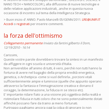
NANO TECH + NANOCOLOR ), alla diffusione di nuove tecnologie e
delle relative applicazioni industriali, .anche in questa nuova
occasione di incontro sul tema della Intelligenza Strategica.
> Buon inizio d' ANNO. Paolo Manzelli 05/GENN/2011.
LRE@UNIFI.IT
Accedi
o
registrati
per inserire commenti.
la forza dell'ottimismo
Collegamento permanente
Inviato da
fantini gilberto
il Dom,
12/19/2010 - 16:14
Carissimi,
Queste vostre parole dovrebbero trovare la sintesi in un manifesto
da affiggere in ogni scuola e università d'Italia.
Non arriverebbe all'animo di tutti, è vero, perchè non tutti hanno la
fortuna di avere nel bagaglio della propria eredità energetica,
genetica, o Archetipica -come si vuol definirla-, porzioni vitali
sufficientenmente ampie e luminose (quelle che appunto operano
attraverso la fantasia e l'immaginazione creativa e donano il
coraggio, la determinazione, la fiducia in se stessi etc).
E' importante ridare fiato a una visione più oggettiva della realtà e
ristimolare fiducia in tutti coloro che ne sono potenzialmente dotati
affinchè possano fare da traino ai meno fortunati.
Purtroppo paghiamo ancora oggi la colpa di ignorare (o non