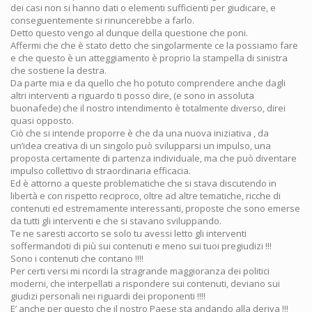
dei casi non si hanno dati o elementi sufficienti per giudicare, e
conseguentemente si rinuncerebbe a farlo.
Detto questo vengo al dunque della questione che poni.
Affermi che che è stato detto che singolarmente ce la possiamo fare
e che questo è un atteggiamento è proprio la stampella di sinistra
che sostiene la destra.
Da parte mia e da quello che ho potuto comprendere anche dagli
altri interventi a riguardo ti posso dire, (e sono in assoluta
buonafede) che il nostro intendimento è totalmente diverso, direi
quasi opposto.
Ciò che si intende proporre è che da una nuova iniziativa , da
un’idea creativa di un singolo può svilupparsi un impulso, una
proposta certamente di partenza individuale, ma che può diventare
impulso collettivo di straordinaria efficacia.
Ed è attorno a queste problematiche che si stava discutendo in
libertà e con rispetto reciproco, oltre ad altre tematiche, ricche di
contenuti ed estremamente interessanti, proposte che sono emerse
da tutti gli interventi e che si stavano sviluppando.
Te ne saresti accorto se solo tu avessi letto gli interventi
soffermandoti di più sui contenuti e meno sui tuoi pregiudizi !!!
Sono i contenuti che contano !!!!
Per certi versi mi ricordi la stragrande maggioranza dei politici
moderni, che interpellati a rispondere sui contenuti, deviano sui
giudizi personali nei riguardi dei proponenti !!!!
E’ anche per questo che il nostro Paese sta andando alla deriva !!!