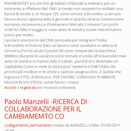
RAI/MEDIASET ecc perché gli italiani sfiduciati si mettano per un
momento a riflettere.Nel 1963 ,in tempi non sospetti ho mollato una
borsa di studio e ,in Vespa 125, sono venuto a Bruxelles a cercare
lavoro.Avevo appena letto il giornale e questa strana Commissione
europea ,mi piaceva.La chiamavano Mercato Comune.Con pochi
soldi ho fatto il viaggio e i miei amici di sinistra (come me) mi hanno
preso per matto.
Lasciare una borsa del CNR (annuale) per emigrare? Follia.
A Bruxelles mi hanno dato un lavoro come ausiliario in attesa di
concorso.Poi ho avuto il posto! Mi sono comperato la macchina
(BMW) e,durante le vacanze,sono tornato in visita all'Università.I miei
amici di sinistra mi hanno tolto il saluto...perché ero diventato un
capitalista.Come si vede la storia puo' ripetersi.infatti l'Italia dei
provinciali invidiosi e di sinistra ,spesso piagnucolosi, é quella che
ingrassa il PDL di Berlusca...PER FAVORE: CORAGGIO !!!! ABBIATE
FIDUCIA IN VOI STESSI ,come fanno i cinesi!
Accedi
o
registrati
per inserire commenti.
Paolo Manzelli -RICERCA DI
COLLABORAZIONE PER IL
CAMBIAMEMTO CO
Collegamento permanente
Inviato da
MANZELLI
il Mer, 01/05/2011 -
16:59