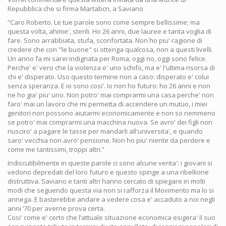
Repubblica che si firma Martabcn, a Saviano.
“Caro Roberto. Le tue parole sono come sempre bellissime; ma
questa volta, ahime', sterili. Ho 26 anni, due lauree e tanta voglia di
fare. Sono arrabbiata, stufa, sconfortata. Non ho piu' ragione di
credere che con "le buone" si ottenga qualcosa, non a questi livelli.
Un anno fa mi sarei indignata per Roma, oggi no, oggi sono felice.
Perche' e' vero che la violenza e' uno schifo, ma e' l'ultima risorsa di
chi e' disperato. Uso questo termine non a caso: disperato e' colui
senza speranza. E io sono cosi'. Io non ho futuro: ho 26 anni e non
ne ho gia' piu' uno. Non potro' mai comprarmi una casa perche' non
faro' mai un lavoro che mi permetta di accendere un mutuo, i miei
genitori non possono aiutarmi economicamente e non so nemmeno
se potro' mai comprarmi una macchina nuova. Se avro' dei figli non
riusciro' a pagare le tasse per mandarli all'universita', e quando
saro' vecchia non avro' pensione. Non ho piu' niente da perdere e
come me tantissimi, troppi altri.”
Indiscutibilmente in queste parole ci sono alcune verita': i giovani si
vedono depredati del loro futuro e questo spinge a una ribellione
distruttiva. Saviano e tanti altri hanno cercato di spiegare in molti
modi che seguendo questa via non si rafforza il Movimento ma lo si
annega. E basterebbe andare a vedere cosa e' accaduto a noi negli
anni ’70 per averne prova certa.
Cosi' come e' certo che l’attuale situazione economica esigera' il suo