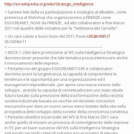
http://en.wikipedia.org/wiki/Strategic_intelligence
> Saremo lieti della vs partecipazione e sostegno al dibattito , come
premessa al Wokshop che organizzeremo a FIRENZE come
EGOCREANET, NOVE da FIRENZE , ed altri collaboratori a fine Marzo
2011 nel quadro delle iniziative per la "Settimana del Cervello".
> Un caro saluto e buon Inizio del 2011. Paolo
LRE@UNIFI.IT
05/GENN/11
> -------------------------------------------------------------------------------
> NOTA 1. ) Nel dare promozione al WS sulla Intelligenza Strategica
dovremo tener presente che tale tematica possa interessare anche
il rinnovamento delle imprese .
> Pertanto noi del gruppo EGOCREANET//LRE e collaboratori
dovremo avere la lungimiranza, la capacità di comprendere le
tendenze e le opportunità per una organizzazione ed il
management impreditoriale , per aprire una nuova visione dello
sviluppo , avendo la capacita di concettualizzare uno stato ideale
futuro basato sulla previsione della trasformazione della vecchia
societa industriale basata su vecchie ed obsolete concezioni
meccaniche per dare un nuovo senso meno limitato della vita nella
prospettiva dello sviluppo della societa' della conoscenza condivisa.
> Pertanto obiettivo essenziale del WS di fine Marzo 2011 sara
anche quello di iniziare un processo di coinvolgimento delle imprese
in ITC per un buon successo del WS sulla Intelligenza Strategica
sviluppato secondo criteri di sviluppo eco-economici di elevata