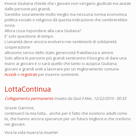
Invece Giuliana chiede che i giovani non vengano giudicati ma aiutati
dalle persone più grandi.
Sarebbe sicuramente molto meglio ma nessuna norma economica
politica sociale o religiosa dà questa indicazione che sembrerebbe
ovvia.
Allora cosa rispondere alla cara Giuliana?
E' solo questione di tempo.
L'umanità deve ancora evolversi nei sentimenti di solidarietà
cooperazione
altruismo senso dello stato generosità fratellanza e amore.
Solo allora le persone più grandi sentiranno il bisogno di dare una
mano ai giovani e ci sarà quello che tanto si auspica Giuliana,
giovani e grandi uniti a lavorare per un miglioramento comune.
Accedi
o
registrati
per inserire commenti.
LottaContinua
Collegamento permanente
Inviato da
Giuli
il Mer, 12/22/2010 - 00:33
Grazie Garrone,
continuerò la mia lotta... anche per il fatto che esistono adulti come
te, che hanno ancora speranze per un futuro migliore e che credono
nei giovani.
Viva la vida muera la muerte!