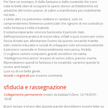
Per fare un esempio, è dalla fantasia e dalla creatività che sono
nate le belle idee di occupare le opere storico-architettoniche ed
artistiche del nostro paese, di salire a manifestare più visibilmente
nei tetti....
e tante altre ne potremmo mettere in cantiere, solo se
comprenderemo l’immenso potenziale che ognuno di noi custodisce
nella fantasia e nella creatività.
Il sistema imperante conosce benissimo il pericolo dato
dall’espressione pratica di nuove idee, infatti si può osservare come
faccia di tutto per allontanare l’uomo da questo cercando tramite
tutti i sistemi educativi e sociali di sviluppare solo ed esclusivamente
il pensiero razionale in forma totalmente meccanica, fredda.
Ci vogliono uomini-computers grandi cervelloni con tanta
“intelligenza meccanica” ma privi di senso critico, passivi, inermi.
Riprendiamoci quindi la fantasia e la creatività: saranno queste le
nostre armi letali !!
Luce su di voi bella gente.
Accedi
o
registrati
per inserire commenti.
sfiducia e rassegnazione
Collegamento permanente
Inviato da
baldaal
il Dom, 12/19/2010 -
18:38
Bravo Iacopo e bravo Idio.Queste parole dovrebbero essere lette su