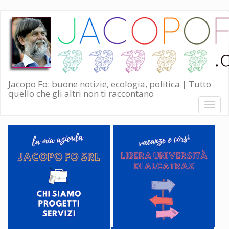
Salta
al
contenuto
principale
Jacopo Fo: buone notizie, ecologia, politica | Tutto
quello che gli altri non ti raccontano
Toggl
naviga