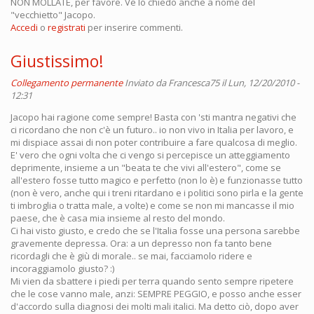
NON MOLLATE, per favore. Ve lo chiedo anche a nome del
"vecchietto" Jacopo.
Accedi
o
registrati
per inserire commenti.
Giustissimo!
Collegamento permanente
Inviato da
Francesca75
il Lun, 12/20/2010 -
12:31
Jacopo hai ragione come sempre! Basta con 'sti mantra negativi che
ci ricordano che non c'è un futuro.. io non vivo in Italia per lavoro, e
mi dispiace assai di non poter contribuire a fare qualcosa di meglio.
E' vero che ogni volta che ci vengo si percepisce un atteggiamento
deprimente, insieme a un "beata te che vivi all'estero", come se
all'estero fosse tutto magico e perfetto (non lo è) e funzionasse tutto
(non è vero, anche qui i treni ritardano e i politici sono pirla e la gente
ti imbroglia o tratta male, a volte) e come se non mi mancasse il mio
paese, che è casa mia insieme al resto del mondo.
Ci hai visto giusto, e credo che se l'Italia fosse una persona sarebbe
gravemente depressa. Ora: a un depresso non fa tanto bene
ricordagli che è giù di morale.. se mai, facciamolo ridere e
incoraggiamolo giusto? :)
Mi vien da sbattere i piedi per terra quando sento sempre ripetere
che le cose vanno male, anzi: SEMPRE PEGGIO, e posso anche esser
d'accordo sulla diagnosi dei molti mali italici. Ma detto ciò, dopo aver