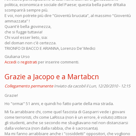
politica, economica e sociale del Paese; questa bella parte di’Italia
scomparirà sempre più.
E voi, non potrete più dire “Gioventù bruciata”, al massimo “Gioventù
ammazzata” !
Quant'è bella giovinezza,
che si fugge tuttavia!
Chi vuol esser lieto, sia:
del doman non c'è certezza.
TRIONFO DI BACCO E ARIANNA, Lorenzo De’ Medici
Giuliana Urso
Accedi
o
registrati
per inserire commenti.
Grazie a Jacopo e a Martabcn
Collegamento permanente
Inviato da
cacobil
il Lun, 12/20/2010 - 12:15
Grazie!
Ho "ormai" 51 anni, e quindi ho fatto parte della mia strada.
Mi fa arrabbiare chi, come quel fascista di Gasparri vede i giovani
come terroristi, chi come LaRissa (non è un errore, è voluto) zittisce
gli studenti, anche se secondo me sbagliavano nel non distanziarsi
dalla violenza (non dalla rabbia, che è sacrosanta).
Ma mi fanno arrabbiare anche i "cosiddetti" oppositori, che vogliono