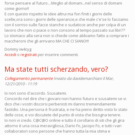
forse pensare al futuro....Meglio al domani...nel senso di domani
come giorno!!
E con questo rispetto le idee altrui ma fon finiti i giorni delle
scelte,ora sono i giorni delle speranze,e che male c'e'se lo facciamo
con il sorriso sulle facce stanche o sudaticce anche per colpa di un
lavoro che non ci piace o non consono al tempo passato sui libri??
Lo stomaco alla sera non si chiede come abbiamo fatto a comprare i
maccheroni che gli arrivano MA CHE CI SIANO!!!
Dommy iw4cyg
Accedi
o
registrati
per inserire commenti.
Ma state tutti scherzando, vero?
Collegamento permanente
Inviato da
davidemarchiani
il Mar,
12/21/2010 - 11:19
Io non sono d'accordo. Scusatemi.
Concordo nel dire che i giovani non hanno futuro e scusatemi se vi
dico che i vostri discorsi perbenisti mi danno tremendamente
fastidio. Una persona è frustrata, e ne ha pieno diritto visto lo stato
delle cose, e voi discutete del punto di vista che bisogna tenere.
Io non vi credo. C@C@O online e tutto il corollario di siti che gli gira
attorno è una cosa meravigliosa, Dario Fo, Jacopo Fo, e tutti i vari
collaboratori sono persone che hanno tutta la mia stima e