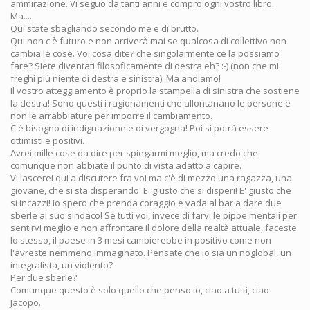
ammirazione. Vi seguo da tanti anni e compro ogni vostro libro.
Ma....
Qui state sbagliando secondo me e di brutto.
Qui non c'è futuro e non arriverà mai se qualcosa di collettivo non
cambia le cose. Voi cosa dite? che singolarmente ce la possiamo
fare? Siete diventati filosoficamente di destra eh? :-) (non che mi
freghi più niente di destra e sinistra). Ma andiamo!
Il vostro atteggiamento è proprio la stampella di sinistra che sostiene
la destra! Sono questi i ragionamenti che allontanano le persone e
non le arrabbiature per imporre il cambiamento.
C'è bisogno di indignazione e di vergogna! Poi si potrà essere
ottimisti e positivi.
Avrei mille cose da dire per spiegarmi meglio, ma credo che
comunque non abbiate il punto di vista adatto a capire.
Vi lascerei qui a discutere fra voi ma c'è di mezzo una ragazza, una
giovane, che si sta disperando. E' giusto che si disperi! E' giusto che
si incazzi! Io spero che prenda coraggio e vada al bar a dare due
sberle al suo sindaco! Se tutti voi, invece di farvi le pippe mentali per
sentirvi meglio e non affrontare il dolore della realtà attuale, faceste
lo stesso, il paese in 3 mesi cambierebbe in positivo come non
l'avreste nemmeno immaginato. Pensate che io sia un noglobal, un
integralista, un violento?
Per due sberle?
Comunque questo è solo quello che penso io, ciao a tutti, ciao
Jacopo.