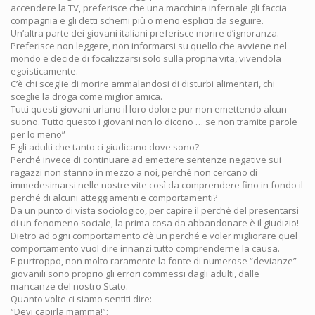
accendere la TV, preferisce che una macchina infernale gli faccia
compagnia e gli detti schemi più o meno espliciti da seguire.
Un’altra parte dei giovani italiani preferisce morire d’ignoranza.
Preferisce non leggere, non informarsi su quello che avviene nel
mondo e decide di focalizzarsi solo sulla propria vita, vivendola
egoisticamente.
C’è chi sceglie di morire ammalandosi di disturbi alimentari, chi
sceglie la droga come miglior amica.
Tutti questi giovani urlano il loro dolore pur non emettendo alcun
suono. Tutto questo i giovani non lo dicono … se non tramite parole
per lo meno”
E gli adulti che tanto ci giudicano dove sono?
Perché invece di continuare ad emettere sentenze negative sui
ragazzi non stanno in mezzo a noi, perché non cercano di
immedesimarsi nelle nostre vite così da comprendere fino in fondo il
perché di alcuni atteggiamenti e comportamenti?
Da un punto di vista sociologico, per capire il perché del presentarsi
di un fenomeno sociale, la prima cosa da abbandonare è il giudizio!
Dietro ad ogni comportamento c’è un perché e voler migliorare quel
comportamento vuol dire innanzi tutto comprenderne la causa.
E purtroppo, non molto raramente la fonte di numerose “devianze”
giovanili sono proprio gli errori commessi dagli adulti, dalle
mancanze del nostro Stato.
Quanto volte ci siamo sentiti dire:
“Devi capirla mamma!”;