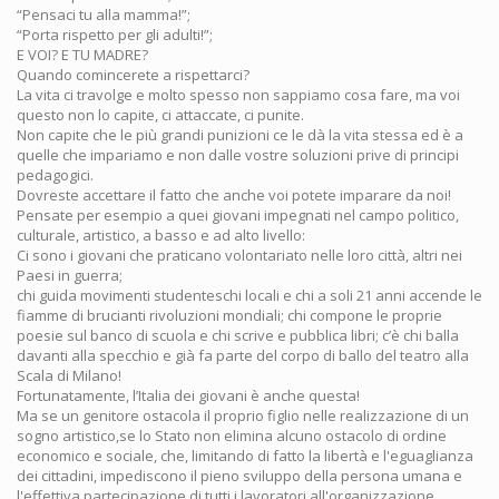
“Pensaci tu alla mamma!”;
“Porta rispetto per gli adulti!”;
E VOI? E TU MADRE?
Quando comincerete a rispettarci?
La vita ci travolge e molto spesso non sappiamo cosa fare, ma voi
questo non lo capite, ci attaccate, ci punite.
Non capite che le più grandi punizioni ce le dà la vita stessa ed è a
quelle che impariamo e non dalle vostre soluzioni prive di principi
pedagogici.
Dovreste accettare il fatto che anche voi potete imparare da noi!
Pensate per esempio a quei giovani impegnati nel campo politico,
culturale, artistico, a basso e ad alto livello:
Ci sono i giovani che praticano volontariato nelle loro città, altri nei
Paesi in guerra;
chi guida movimenti studenteschi locali e chi a soli 21 anni accende le
fiamme di brucianti rivoluzioni mondiali; chi compone le proprie
poesie sul banco di scuola e chi scrive e pubblica libri; c’è chi balla
davanti alla specchio e già fa parte del corpo di ballo del teatro alla
Scala di Milano!
Fortunatamente, l’Italia dei giovani è anche questa!
Ma se un genitore ostacola il proprio figlio nelle realizzazione di un
sogno artistico,se lo Stato non elimina alcuno ostacolo di ordine
economico e sociale, che, limitando di fatto la libertà e l'eguaglianza
dei cittadini, impediscono il pieno sviluppo della persona umana e
l'effettiva partecipazione di tutti i lavoratori all'organizzazione