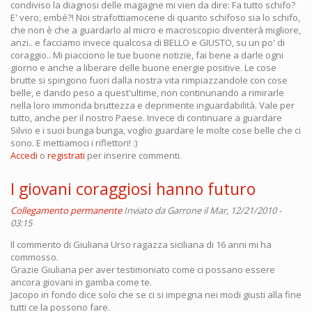
condiviso la diagnosi delle magagne mi vien da dire: Fa tutto schifo?
E' vero, embé?! Noi strafottiamocene di quanto schifoso sia lo schifo,
che non è che a guardarlo al micro e macroscopio diventerà migliore,
anzi.. e facciamo invece qualcosa di BELLO e GIUSTO, su un po' di
coraggio.. Mi piacciono le tue buone notizie, fai bene a darle ogni
giorno e anche a liberare delle buone energie positive. Le cose
brutte si spingono fuori dalla nostra vita rimpiazzandole con cose
belle, e dando peso a quest'ultime, non continunando a rimirarle
nella loro immonda bruttezza e deprimente inguardabilità. Vale per
tutto, anche per il nostro Paese. Invece di continuare a guardare
Silvio e i suoi bunga bunga, voglio guardare le molte cose belle che ci
sono. E mettiamoci i riflettori! :)
Accedi
o
registrati
per inserire commenti.
I giovani coraggiosi hanno futuro
Collegamento permanente
Inviato da
Garrone
il Mar, 12/21/2010 -
03:15
Il commento di Giuliana Urso ragazza siciliana di 16 anni mi ha
commosso.
Grazie Giuliana per aver testimoniato come ci possano essere
ancora giovani in gamba come te.
Jacopo in fondo dice solo che se ci si impegna nei modi giusti alla fine
tutti ce la possono fare.