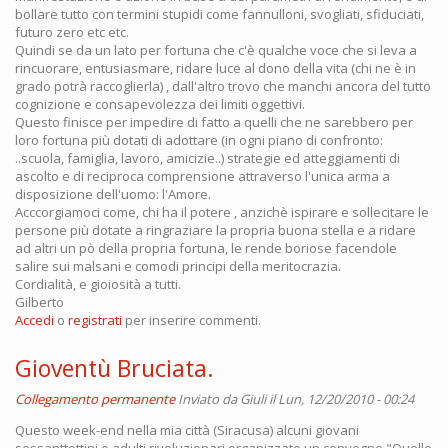
bollare tutto con termini stupidi come fannulloni, svogliati, sfiduciati,
futuro zero etc etc.
Quindi se da un lato per fortuna che c'è qualche voce che si leva a
rincuorare, entusiasmare, ridare luce al dono della vita (chi ne è in
grado potrà raccoglierla) , dall'altro trovo che manchi ancora del tutto
cognizione e consapevolezza dei limiti oggettivi.
Questo finisce per impedire di fatto a quelli che ne sarebbero per
loro fortuna più dotati di adottare (in ogni piano di confronto:
..scuola, famiglia, lavoro, amicizie..) strategie ed atteggiamenti di
ascolto e di reciproca comprensione attraverso l'unica arma a
disposizione dell'uomo: l'Amore.
Acccorgiamoci come, chi ha il potere , anzichè ispirare e sollecitare le
persone più dotate a ringraziare la propria buona stella e a ridare
ad altri un pò della propria fortuna, le rende boriose facendole
salire sui malsani e comodi principi della meritocrazia.
Cordialità, e gioiosità a tutti.
Gilberto
Accedi
o
registrati
per inserire commenti.
Gioventù Bruciata.
Collegamento permanente
Inviato da
Giuli
il Lun, 12/20/2010 - 00:24
Questo week-end nella mia città (Siracusa) alcuni giovani