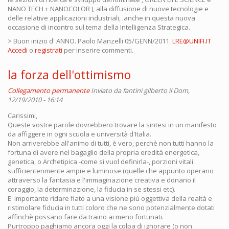
NANO TECH + NANOCOLOR ), alla diffusione di nuove tecnologie e
delle relative applicazioni industriali, .anche in questa nuova
occasione di incontro sul tema della Intelligenza Strategica.
> Buon inizio d' ANNO. Paolo Manzelli 05/GENN/2011.
LRE@UNIFI.IT
Accedi
o
registrati
per inserire commenti.
la forza dell'ottimismo
Collegamento permanente
Inviato da
fantini gilberto
il Dom,
12/19/2010 - 16:14
Carissimi,
Queste vostre parole dovrebbero trovare la sintesi in un manifesto
da affiggere in ogni scuola e università d'Italia.
Non arriverebbe all'animo di tutti, è vero, perchè non tutti hanno la
fortuna di avere nel bagaglio della propria eredità energetica,
genetica, o Archetipica -come si vuol definirla-, porzioni vitali
sufficientenmente ampie e luminose (quelle che appunto operano
attraverso la fantasia e l'immaginazione creativa e donano il
coraggio, la determinazione, la fiducia in se stessi etc).
E' importante ridare fiato a una visione più oggettiva della realtà e
ristimolare fiducia in tutti coloro che ne sono potenzialmente dotati
affinchè possano fare da traino ai meno fortunati.
Purtroppo paghiamo ancora oggi la colpa di ignorare (o non