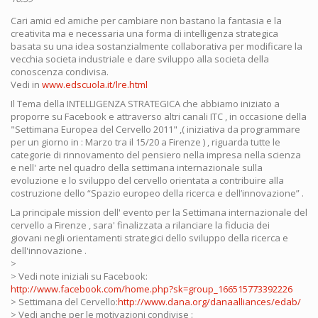
Cari amici ed amiche per cambiare non bastano la fantasia e la
creativita ma e necessaria una forma di intelligenza strategica
basata su una idea sostanzialmente collaborativa per modificare la
vecchia societa industriale e dare sviluppo alla societa della
conoscenza condivisa.
Vedi in
www.edscuola.it/lre.html
Il Tema della INTELLIGENZA STRATEGICA che abbiamo iniziato a
proporre su Facebook e attraverso altri canali ITC , in occasione della
"Settimana Europea del Cervello 2011" ,( iniziativa da programmare
per un giorno in : Marzo tra il 15/20 a Firenze ) , riguarda tutte le
categorie di rinnovamento del pensiero nella impresa nella scienza
e nell' arte nel quadro della settimana internazionale sulla
evoluzione e lo sviluppo del cervello orientata a contribuire alla
costruzione dello “Spazio europeo della ricerca e dell’innovazione” .
La principale mission dell' evento per la Settimana internazionale del
cervello a Firenze , sara' finalizzata a rilanciare la fiducia dei
giovani negli orientamenti strategici dello sviluppo della ricerca e
dell'innovazione .
>
> Vedi note iniziali su Facebook:
http://www.facebook.com/home.php?sk=group_166515773392226
> Settimana del Cervello:
http://www.dana.org/danaalliances/edab/
> Vedi anche per le motivazioni condivise :