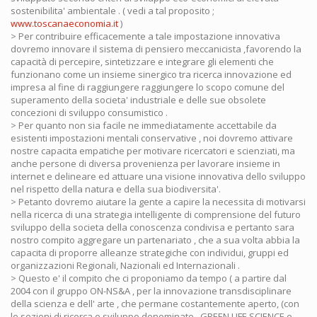
sostenibilita' ambientale . ( vedi a tal proposito ;
www.toscanaeconomia.it
)
> Per contribuire efficacemente a tale impostazione innovativa
dovremo innovare il sistema di pensiero meccanicista ,favorendo la
capacità di percepire, sintetizzare e integrare gli elementi che
funzionano come un insieme sinergico tra ricerca innovazione ed
impresa al fine di raggiungere raggiungere lo scopo comune del
superamento della societa' industriale e delle sue obsolete
concezioni di sviluppo consumistico .
> Per quanto non sia facile ne immediatamente accettabile da
esistenti impostazioni mentali conservative , noi dovremo attivare
nostre capacita empatiche per motivare ricercatori e scienziati, ma
anche persone di diversa provenienza per lavorare insieme in
internet e delineare ed attuare una visione innovativa dello sviluppo
nel rispetto della natura e della sua biodiversita'.
> Petanto dovremo aiutare la gente a capire la necessita di motivarsi
nella ricerca di una strategia intelligente di comprensione del futuro
sviluppo della societa della conoscenza condivisa e pertanto sara
nostro compito aggregare un partenariato , che a sua volta abbia la
capacita di proporre alleanze strategiche con individui, gruppi ed
organizzazioni Regionali, Nazionali ed Internazionali .
> Questo e' il compito che ci proponiamo da tempo ( a partire dal
2004 con il gruppo ON-NS&A , per la innovazione transdisciplinare
della scienza e dell' arte , che permane costantemente aperto, (con
le sezioni di ricerca e sviluppo denominate , GREEN LIFE SCIENCE e