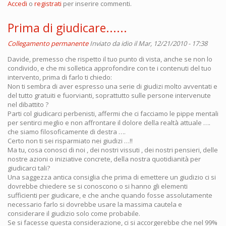
Accedi
o
registrati
per inserire commenti.
Prima di giudicare......
Collegamento permanente
Inviato da
idio
il Mar, 12/21/2010 - 17:38
Davide, premesso che rispetto il tuo punto di vista, anche se non lo
condivido, e che mi solletica approfondire con te i contenuti del tuo
intervento, prima di farlo ti chiedo:
Non ti sembra di aver espresso una serie di giudizi molto avventati e
del tutto gratuiti e fuorvianti, soprattutto sulle persone intervenute
nel dibattito ?
Parti col giudicarci perbenisti, affermi che ci facciamo le pippe mentali
per sentirci meglio e non affrontare il dolore della realtà attuale ….
che siamo filosoficamente di destra ….
Certo non ti sei risparmiato nei giudizi …!!
Ma tu, cosa conosci di noi , dei nostri vissuti , dei nostri pensieri, delle
nostre azioni o iniziative concrete, della nostra quotidianità per
giudicarci tali?
Una saggezza antica consiglia che prima di emettere un giudizio ci si
dovrebbe chiedere se si conoscono o si hanno gli elementi
sufficienti per giudicare, e che anche quando fosse assolutamente
necessario farlo si dovrebbe usare la massima cautela e
considerare il giudizio solo come probabile.
Se si facesse questa considerazione, ci si accorgerebbe che nel 99%