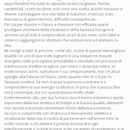
approfondire) che tutte le capacità umane (cognitive, fisiche,
caratteriali..) sono un dono, non sono una scelta, poichè nessuno si
diverte a privilegiare una vita fatta di malumori, tristezze, buio,
mancanza di gioia interiore, difficoltà scolastiche etc..
Per cui per riuscire in futuro a rilanciare con efficacia questi
prodigiosi strumenti della creatività e della fantasia bisognerà
arrivare un pò tutti a comprendere un pò di più come sono fatte e
come si raggiungono le strutture che costruiscono ed animano la
vita.
Mi rivolgo a tutte le persone, come idio, ricche di queste meravigliose
qualità: se uno di quei tratti (ognuno è una sequenze di punti
energetici dalle prerogative prestabilite e vincolate nel processo di
trasmissione ereditaria) agisce -per intero o quasi per intero- in
modo torsivo ad es. sull'umore e sui comportamenti, non c'è alcun
appiglio alla fiducia nel futuro, tanto quanto non ce n'è per la
fantasia creativa. Se non si aiuta la persona a entrare e a
comprendere la sua energia costitutiva c'è poco che si possa fare;
visrà comunque, ma con questo basso livello vitale.
Evidentemente, idio, per tua fortuna i tuoi ti hanno trasmesso quote
importanti della tua struttura Archetipica di buona qualità, altrimenti
non avresti mai potuto aumentare il tono della tua esistenza.
Se non si comprende con chiarezza il meccanismo selettivo e
strutturante della vita si rischia di perseverare nell'errore (che fa
molto comodo a chi detiene il potere) di misurare ogni
manifestazione e azione in base a dei parametri di rendimento, e di