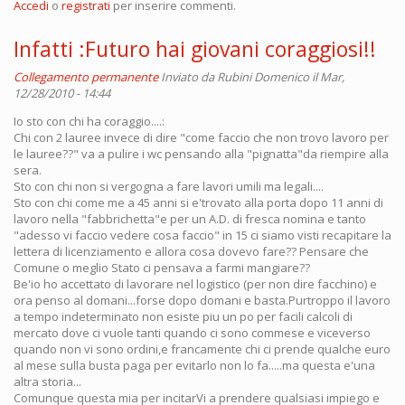
Accedi
o
registrati
per inserire commenti.
Infatti :Futuro hai giovani coraggiosi!!
Collegamento permanente
Inviato da
Rubini Domenico
il Mar,
12/28/2010 - 14:44
Io sto con chi ha coraggio....:
Chi con 2 lauree invece di dire "come faccio che non trovo lavoro per
le lauree??" va a pulire i wc pensando alla "pignatta"da riempire alla
sera.
Sto con chi non si vergogna a fare lavori umili ma legali....
Sto con chi come me a 45 anni si e'trovato alla porta dopo 11 anni di
lavoro nella "fabbrichetta"e per un A.D. di fresca nomina e tanto
"adesso vi faccio vedere cosa faccio" in 15 ci siamo visti recapitare la
lettera di licenziamento e allora cosa dovevo fare?? Pensare che
Comune o meglio Stato ci pensava a farmi mangiare??
Be'io ho accettato di lavorare nel logistico (per non dire facchino) e
ora penso al domani...forse dopo domani e basta.Purtroppo il lavoro
a tempo indeterminato non esiste piu un po per facili calcoli di
mercato dove ci vuole tanti quando ci sono commese e viceverso
quando non vi sono ordini,e francamente chi ci prende qualche euro
al mese sulla busta paga per evitarlo non lo fa.....ma questa e'una
altra storia...
Comunque questa mia per incitarVi a prendere qualsiasi impiego e