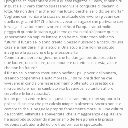
I progressisti dovrebbero dire a questa ragazza: “E’ vero, e' pieno di
ingiustizie. E’ vero stanno spazzando via le conquiste di decenni di
lotte. Ma non dire mai che non hai futuro perche' se lo dici sei morta.”
Vogliamo confrontare la situazione attuale che vivono i giovani con
quella degli anni ’50? Che futuro avevano i ragazzi che partivano con
le valige di cartone per lavorare nel Nord Europa trattati molto
peggio di quanto lo siano oggi i senegalesi in Italia? Eppure quella
generazione ha saputo lottare, non ha mai detto “non abbiamo
futuro”. Il futuro se lo sono creato. Spesso riuscendo a costruirsi una
casa e a mandare i figli a scuola. Una scuola che non ha saputo
insegnare la passione e la professionalita'.
Come fa una persona giovane, che ha due gambe, due braccia e
due lauree, un cellulare, un computer e un tetto sulla testa, a dire
che non ha futuro?
Il futuro se lo stanno costruendo perfino i piu' poveri del pianeta,
creando cooperative e autoimprese… 100 milioni di donne che
vivevano in condizioni miserabili hanno ottenuto un prestito dal
microcredito e hanno cambiato vita basandosi soltanto sul loro
cervello e le loro capacita'.
Io non posso vedere invece questo scoramento, e non sopporto la
politica di sinistra che per calcolo miope lo alimenta. Ancora non si e'
compreso che B. poggia le proprie fondamenta morali su una cultura
da sconfitti, vittimista e spaventata, che la maggioranza degli italiani
ha assorbito succhiando il terrorismo dei telegionali e la prassi
videomasturbatoria del dolore trasformato in spettacolo.