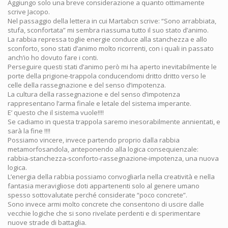
Aggiungo solo una breve considerazione a quanto ottimamente
scrive Jacopo.
Nel passaggio della lettera in cui Martabcn scrive: “Sono arrabbiata,
stufa, sconfortata” mi sembra riassuma tutto il suo stato d’animo.
La rabbia repressa toglie energie conduce alla stanchezza e allo
sconforto, sono stati d’animo molto ricorrenti, con i quali in passato
anch’io ho dovuto fare i conti.
Perseguire questi stati d’animo però mi ha aperto inevitabilmente le
porte della prigione-trappola conducendomi dritto dritto verso le
celle della rassegnazione e del senso d’impotenza.
La cultura della rassegnazione e del senso d’impotenza
rappresentano l’arma finale e letale del sistema imperante.
E’ questo che il sistema vuole!!!!
Se cadiamo in questa trappola saremo inesorabilmente annientati, e
sarà la fine !!!!
Possiamo vincere, invece partendo proprio dalla rabbia
metamorfosandola, anteponendo alla logica consequienzale:
rabbia-stanchezza-sconforto-rassegnazione-impotenza, una nuova
logica.
L’energia della rabbia possiamo convogliarla nella creatività e nella
fantasia meravigliose doti appartenenti solo al genere umano
spesso sottovalutate perché considerate “poco concrete”.
Sono invece armi molto concrete che consentono di uscire dalle
vecchie logiche che si sono rivelate perdenti e di sperimentare
nuove strade di battaglia.