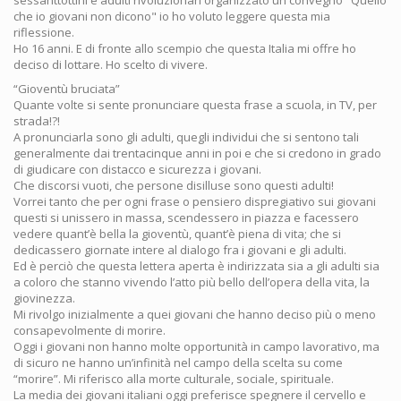
sessanttottini e adulti rivoluzionari organizzato un convegno "Quello
che io giovani non dicono" io ho voluto leggere questa mia
riflessione.
Ho 16 anni. E di fronte allo scempio che questa Italia mi offre ho
deciso di lottare. Ho scelto di vivere.
“Gioventù bruciata”
Quante volte si sente pronunciare questa frase a scuola, in TV, per
strada!?!
A pronunciarla sono gli adulti, quegli individui che si sentono tali
generalmente dai trentacinque anni in poi e che si credono in grado
di giudicare con distacco e sicurezza i giovani.
Che discorsi vuoti, che persone disilluse sono questi adulti!
Vorrei tanto che per ogni frase o pensiero dispregiativo sui giovani
questi si unissero in massa, scendessero in piazza e facessero
vedere quant’è bella la gioventù, quant’è piena di vita; che si
dedicassero giornate intere al dialogo fra i giovani e gli adulti.
Ed è perciò che questa lettera aperta è indirizzata sia a gli adulti sia
a coloro che stanno vivendo l’atto più bello dell’opera della vita, la
giovinezza.
Mi rivolgo inizialmente a quei giovani che hanno deciso più o meno
consapevolmente di morire.
Oggi i giovani non hanno molte opportunità in campo lavorativo, ma
di sicuro ne hanno un’infinità nel campo della scelta su come
“morire”. Mi riferisco alla morte culturale, sociale, spirituale.
La media dei giovani italiani oggi preferisce spegnere il cervello e