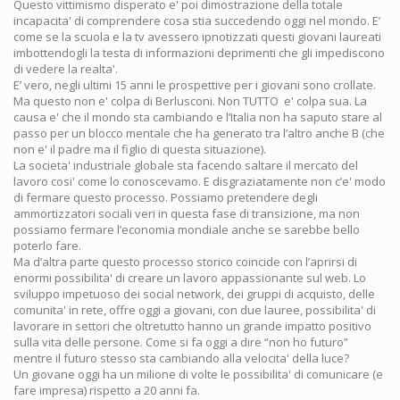
Questo vittimismo disperato e' poi dimostrazione della totale
incapacita' di comprendere cosa stia succedendo oggi nel mondo. E’
come se la scuola e la tv avessero ipnotizzati questi giovani laureati
imbottendogli la testa di informazioni deprimenti che gli impediscono
di vedere la realta'.
E’ vero, negli ultimi 15 anni le prospettive per i giovani sono crollate.
Ma questo non e' colpa di Berlusconi. Non TUTTO e' colpa sua. La
causa e' che il mondo sta cambiando e l’Italia non ha saputo stare al
passo per un blocco mentale che ha generato tra l’altro anche B (che
non e' il padre ma il figlio di questa situazione).
La societa' industriale globale sta facendo saltare il mercato del
lavoro cosi' come lo conoscevamo. E disgraziatamente non c’e' modo
di fermare questo processo. Possiamo pretendere degli
ammortizzatori sociali veri in questa fase di transizione, ma non
possiamo fermare l’economia mondiale anche se sarebbe bello
poterlo fare.
Ma d’altra parte questo processo storico coincide con l’aprirsi di
enormi possibilita' di creare un lavoro appassionante sul web. Lo
sviluppo impetuoso dei social network, dei gruppi di acquisto, delle
comunita' in rete, offre oggi a giovani, con due lauree, possibilita' di
lavorare in settori che oltretutto hanno un grande impatto positivo
sulla vita delle persone. Come si fa oggi a dire “non ho futuro”
mentre il futuro stesso sta cambiando alla velocita' della luce?
Un giovane oggi ha un milione di volte le possibilita' di comunicare (e
fare impresa) rispetto a 20 anni fa.