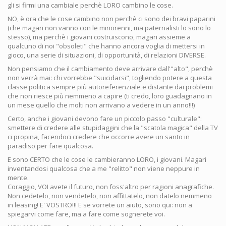
gli si firmi una cambiale perchè LORO cambino le cose.
NO, è ora che le cose cambino non perchè ci sono dei bravi paparini
(che magari non vanno con le minorenni, ma paternalisti lo sono lo
stesso), ma perchè i giovani costruiscono, magari assieme a
qualcuno di noi "obsoleti" che hanno ancora voglia di mettersi in
gioco, una serie di situazioni, di opportunità, di relazioni DIVERSE.
Non pensiamo che il cambiamento deve arrivare dall'"alto", perchè
non verrà mai: chi vorrebbe "suicidarsi", togliendo potere a questa
classe politica sempre più autoreferenziale e distante dai problemi
che non riesce più nemmeno a capire (ti credo, loro guadagnano in
un mese quello che molti non arrivano a vedere in un anno!!!)
Certo, anche i giovani devono fare un piccolo passo "culturale":
smettere di credere alle stupidaggini che la "scatola magica" della TV
ci propina, facendoci credere che occorre avere un santo in
paradiso per fare qualcosa.
E sono CERTO che le cose le cambieranno LORO, i giovani. Magari
inventandosi qualcosa che a me "relitto" non viene neppure in
mente.
Coraggio, VOI avete il futuro, non foss'altro per ragioni anagrafiche.
Non cedetelo, non vendetelo, non affittatelo, non datelo nemmeno
in leasing! E' VOSTRO!!! E se vorrete un aiuto, sono qui: non a
spiegarvi come fare, ma a fare come sognerete voi.