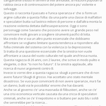
sanguinante tributo in termini di vite annullate, di reazioni popolari di
rabbia cieca e di controreazioni del potere ancora piu' violente e
selvagge.
Questo ci racconta il passato e l’unica speranza e' che si formi un
argine culturale a questa follia: da una parte una classe di malfattori
e speculatori butta sul lastrico milioni di persone e dall’altra monta la
reazione violenta dettata dall’esasperazione. Oggi ci sono
personaggi come Saviano che possono avere un grande peso nel
convincere molti giovani a scegliere strumenti pacifici di lotta.
Ma credo che vi sia un altro punto essenziale che dobbiamo
affrontare se vogliamo limitare questa tendenza a rispondere alla
follia criminale del sistema con la violenza (o la depressione).
Si tratta di una questione essenziale che la sinistra non vuole
affrontare a causa del vuoto culturale nel quale anch’essa nuota.
Questa ragazza di 26 anni, con 2 lauree, che scrive in modo pulito e
elegante, ci dice: “Io non ho futuro”. E la sinistra applaude, alla
ricerca di nuovi argomenti contro B.
Invece io vorrei dire a questa ragazza: sbagli a pensare che di non
avere futuro! Sbagli di grosso. Hai accettato uno stato mentale
disastroso. Se vuoi puoi convincerti di non avere speranze, ma ti fai
un danno, butti via le possibilita' enormi che hai davanti.
Anche se al governo c’e' una masnada di filibustieri, anche se c’e'
una crisi economica verticale causata da una cricca di speculatori
criminali, anche se c’e' il nepotismo e si buttano per auto blu i soldi
che servirebbe per la ricerca…