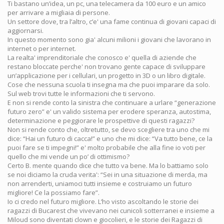
Ti bastano un’idea, un pc, una telecamera da 100 euro e un amico
per arrivare a migliaia di persone.
Un settore dove, tra l’altro, c’e' una fame continua di giovani capaci di
aggiornarsi.
In questo momento sono gia' alcuni milioni i giovani che lavorano in
internet o per internet.
La realta' imprenditoriale che conosco e' quella di aziende che
restano bloccate perche' non trovano gente capace di sviluppare
un’applicazione per i cellulari, un progetto in 3D o un libro digitale.
Cose che nessuna scuola ti insegna ma che puoi imparare da solo.
Sul web trovi tutte le informazioni che ti servono.
E non si rende conto la sinistra che continuare a urlare “generazione
futuro zero” e' un valido sistema per erodere speranza, autostima,
determinazione e peggiorare le prospettive di questi ragazzi?
Non si rende conto che, oltretutto, se devo scegliere tra uno che mi
dice: “Hai un futuro di cacca!” e uno che mi dice: “Va tutto bene, ce la
puoi fare se ti impegni!” e' molto probabile che alla fine io voti per
quello che mi vende un po’ di ottimismo?
Certo B. mente quando dice che tutto va bene. Ma lo battiamo solo
se noi diciamo la cruda verita': “Sei in una situazione di merda, ma
non arrenderti, uniamoci tutti insieme e costruiamo un futuro
migliore! Ce la possiamo fare”.
Io ci credo nel futuro migliore. L’ho visto ascoltando le storie dei
ragazzi di Bucarest che vivevano nei cunicoli sotterranei e insieme a
Miloud sono diventati clown e giocolieri, e le storie dei Ragazzi di