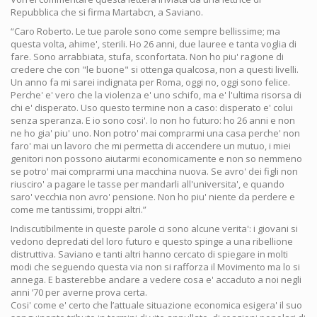
Repubblica che si firma Martabcn, a Saviano.
“Caro Roberto. Le tue parole sono come sempre bellissime; ma
questa volta, ahime', sterili. Ho 26 anni, due lauree e tanta voglia di
fare. Sono arrabbiata, stufa, sconfortata. Non ho piu' ragione di
credere che con "le buone" si ottenga qualcosa, non a questi livelli.
Un anno fa mi sarei indignata per Roma, oggi no, oggi sono felice.
Perche' e' vero che la violenza e' uno schifo, ma e' l'ultima risorsa di
chi e' disperato. Uso questo termine non a caso: disperato e' colui
senza speranza. E io sono cosi'. Io non ho futuro: ho 26 anni e non
ne ho gia' piu' uno. Non potro' mai comprarmi una casa perche' non
faro' mai un lavoro che mi permetta di accendere un mutuo, i miei
genitori non possono aiutarmi economicamente e non so nemmeno
se potro' mai comprarmi una macchina nuova. Se avro' dei figli non
riusciro' a pagare le tasse per mandarli all'universita', e quando
saro' vecchia non avro' pensione. Non ho piu' niente da perdere e
come me tantissimi, troppi altri.”
Indiscutibilmente in queste parole ci sono alcune verita': i giovani si
vedono depredati del loro futuro e questo spinge a una ribellione
distruttiva. Saviano e tanti altri hanno cercato di spiegare in molti
modi che seguendo questa via non si rafforza il Movimento ma lo si
annega. E basterebbe andare a vedere cosa e' accaduto a noi negli
anni ’70 per averne prova certa.
Cosi' come e' certo che l’attuale situazione economica esigera' il suo