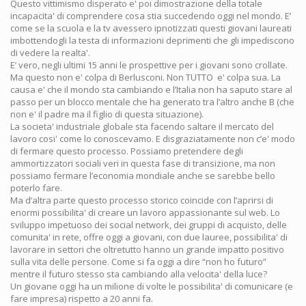
Questo vittimismo disperato e' poi dimostrazione della totale
incapacita' di comprendere cosa stia succedendo oggi nel mondo. E’
come se la scuola e la tv avessero ipnotizzati questi giovani laureati
imbottendogli la testa di informazioni deprimenti che gli impediscono
di vedere la realta'.
E’ vero, negli ultimi 15 anni le prospettive per i giovani sono crollate.
Ma questo non e' colpa di Berlusconi. Non TUTTO e' colpa sua. La
causa e' che il mondo sta cambiando e l’Italia non ha saputo stare al
passo per un blocco mentale che ha generato tra l’altro anche B (che
non e' il padre ma il figlio di questa situazione).
La societa' industriale globale sta facendo saltare il mercato del
lavoro cosi' come lo conoscevamo. E disgraziatamente non c’e' modo
di fermare questo processo. Possiamo pretendere degli
ammortizzatori sociali veri in questa fase di transizione, ma non
possiamo fermare l’economia mondiale anche se sarebbe bello
poterlo fare.
Ma d’altra parte questo processo storico coincide con l’aprirsi di
enormi possibilita' di creare un lavoro appassionante sul web. Lo
sviluppo impetuoso dei social network, dei gruppi di acquisto, delle
comunita' in rete, offre oggi a giovani, con due lauree, possibilita' di
lavorare in settori che oltretutto hanno un grande impatto positivo
sulla vita delle persone. Come si fa oggi a dire “non ho futuro”
mentre il futuro stesso sta cambiando alla velocita' della luce?
Un giovane oggi ha un milione di volte le possibilita' di comunicare (e
fare impresa) rispetto a 20 anni fa.