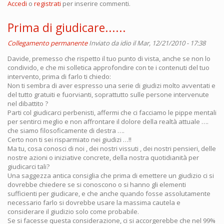
Accedi
o
registrati
per inserire commenti.
Prima di giudicare......
Collegamento permanente
Inviato da
idio
il Mar, 12/21/2010 - 17:38
Davide, premesso che rispetto il tuo punto di vista, anche se non lo
condivido, e che mi solletica approfondire con te i contenuti del tuo
intervento, prima di farlo ti chiedo:
Non ti sembra di aver espresso una serie di giudizi molto avventati e
del tutto gratuiti e fuorvianti, soprattutto sulle persone intervenute
nel dibattito ?
Parti col giudicarci perbenisti, affermi che ci facciamo le pippe mentali
per sentirci meglio e non affrontare il dolore della realtà attuale ….
che siamo filosoficamente di destra ….
Certo non ti sei risparmiato nei giudizi …!!
Ma tu, cosa conosci di noi , dei nostri vissuti , dei nostri pensieri, delle
nostre azioni o iniziative concrete, della nostra quotidianità per
giudicarci tali?
Una saggezza antica consiglia che prima di emettere un giudizio ci si
dovrebbe chiedere se si conoscono o si hanno gli elementi
sufficienti per giudicare, e che anche quando fosse assolutamente
necessario farlo si dovrebbe usare la massima cautela e
considerare il giudizio solo come probabile.
Se si facesse questa considerazione, ci si accorgerebbe che nel 99%