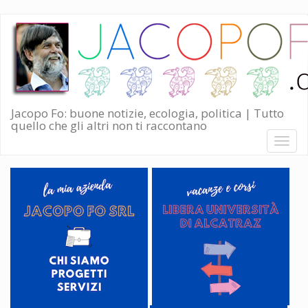
Salta
al
contenuto
principale
Jacopo Fo: buone notizie, ecologia, politica | Tutto
quello che gli altri non ti raccontano
Toggl
naviga