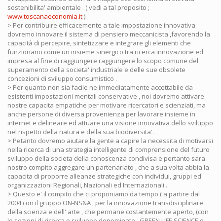
sostenibilita' ambientale . ( vedi a tal proposito ;
www.toscanaeconomia.it
)
> Per contribuire efficacemente a tale impostazione innovativa
dovremo innovare il sistema di pensiero meccanicista ,favorendo la
capacità di percepire, sintetizzare e integrare gli elementi che
funzionano come un insieme sinergico tra ricerca innovazione ed
impresa al fine di raggiungere raggiungere lo scopo comune del
superamento della societa' industriale e delle sue obsolete
concezioni di sviluppo consumistico .
> Per quanto non sia facile ne immediatamente accettabile da
esistenti impostazioni mentali conservative , noi dovremo attivare
nostre capacita empatiche per motivare ricercatori e scienziati, ma
anche persone di diversa provenienza per lavorare insieme in
internet e delineare ed attuare una visione innovativa dello sviluppo
nel rispetto della natura e della sua biodiversita'.
> Petanto dovremo aiutare la gente a capire la necessita di motivarsi
nella ricerca di una strategia intelligente di comprensione del futuro
sviluppo della societa della conoscenza condivisa e pertanto sara
nostro compito aggregare un partenariato , che a sua volta abbia la
capacita di proporre alleanze strategiche con individui, gruppi ed
organizzazioni Regionali, Nazionali ed Internazionali .
> Questo e' il compito che ci proponiamo da tempo ( a partire dal
2004 con il gruppo ON-NS&A , per la innovazione transdisciplinare
della scienza e dell' arte , che permane costantemente aperto, (con
le sezioni di ricerca e sviluppo denominate , GREEN LIFE SCIENCE e