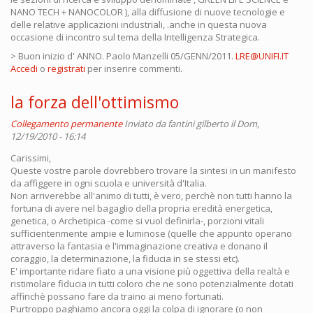
NANO TECH + NANOCOLOR ), alla diffusione di nuove tecnologie e
delle relative applicazioni industriali, .anche in questa nuova
occasione di incontro sul tema della Intelligenza Strategica.
> Buon inizio d' ANNO. Paolo Manzelli 05/GENN/2011.
LRE@UNIFI.IT
Accedi
o
registrati
per inserire commenti.
la forza dell'ottimismo
Collegamento permanente
Inviato da
fantini gilberto
il Dom,
12/19/2010 - 16:14
Carissimi,
Queste vostre parole dovrebbero trovare la sintesi in un manifesto
da affiggere in ogni scuola e università d'Italia.
Non arriverebbe all'animo di tutti, è vero, perchè non tutti hanno la
fortuna di avere nel bagaglio della propria eredità energetica,
genetica, o Archetipica -come si vuol definirla-, porzioni vitali
sufficientenmente ampie e luminose (quelle che appunto operano
attraverso la fantasia e l'immaginazione creativa e donano il
coraggio, la determinazione, la fiducia in se stessi etc).
E' importante ridare fiato a una visione più oggettiva della realtà e
ristimolare fiducia in tutti coloro che ne sono potenzialmente dotati
affinchè possano fare da traino ai meno fortunati.
Purtroppo paghiamo ancora oggi la colpa di ignorare (o non