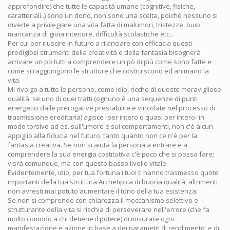
approfondire) che tutte le capacità umane (cognitive, fisiche,
caratteriali..) sono un dono, non sono una scelta, poichè nessuno si
diverte a privilegiare una vita fatta di malumori, tristezze, buio,
mancanza di gioia interiore, difficoltà scolastiche etc..
Per cui per riuscire in futuro a rilanciare con efficacia questi
prodigiosi strumenti della creatività e della fantasia bisognerà
arrivare un pò tutti a comprendere un pò di più come sono fatte e
come si raggiungono le strutture che costruiscono ed animano la
vita.
Mi rivolgo a tutte le persone, come idio, ricche di queste meravigliose
qualità: se uno di quei tratti (ognuno è una sequenze di punti
energetici dalle prerogative prestabilite e vincolate nel processo di
trasmissione ereditaria) agisce -per intero o quasi per intero- in
modo torsivo ad es. sull'umore e sui comportamenti, non c'è alcun
appiglio alla fiducia nel futuro, tanto quanto non ce n'è per la
fantasia creativa. Se non si aiuta la persona a entrare e a
comprendere la sua energia costitutiva c'è poco che si possa fare;
visrà comunque, ma con questo basso livello vitale.
Evidentemente, idio, per tua fortuna i tuoi ti hanno trasmesso quote
importanti della tua struttura Archetipica di buona qualità, altrimenti
non avresti mai potuto aumentare il tono della tua esistenza.
Se non si comprende con chiarezza il meccanismo selettivo e
strutturante della vita si rischia di perseverare nell'errore (che fa
molto comodo a chi detiene il potere) di misurare ogni
manifestazione e azione in base a dei parametri di rendimento, e di