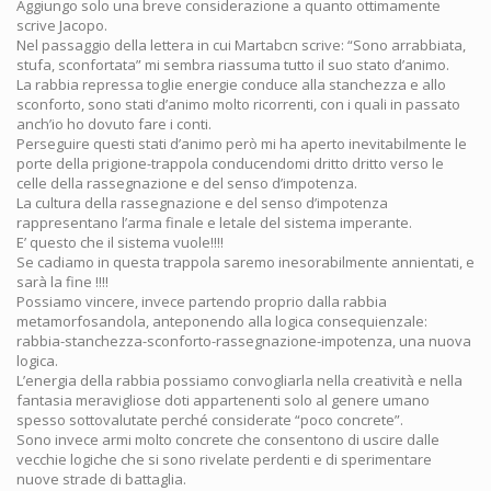
Aggiungo solo una breve considerazione a quanto ottimamente
scrive Jacopo.
Nel passaggio della lettera in cui Martabcn scrive: “Sono arrabbiata,
stufa, sconfortata” mi sembra riassuma tutto il suo stato d’animo.
La rabbia repressa toglie energie conduce alla stanchezza e allo
sconforto, sono stati d’animo molto ricorrenti, con i quali in passato
anch’io ho dovuto fare i conti.
Perseguire questi stati d’animo però mi ha aperto inevitabilmente le
porte della prigione-trappola conducendomi dritto dritto verso le
celle della rassegnazione e del senso d’impotenza.
La cultura della rassegnazione e del senso d’impotenza
rappresentano l’arma finale e letale del sistema imperante.
E’ questo che il sistema vuole!!!!
Se cadiamo in questa trappola saremo inesorabilmente annientati, e
sarà la fine !!!!
Possiamo vincere, invece partendo proprio dalla rabbia
metamorfosandola, anteponendo alla logica consequienzale:
rabbia-stanchezza-sconforto-rassegnazione-impotenza, una nuova
logica.
L’energia della rabbia possiamo convogliarla nella creatività e nella
fantasia meravigliose doti appartenenti solo al genere umano
spesso sottovalutate perché considerate “poco concrete”.
Sono invece armi molto concrete che consentono di uscire dalle
vecchie logiche che si sono rivelate perdenti e di sperimentare
nuove strade di battaglia.