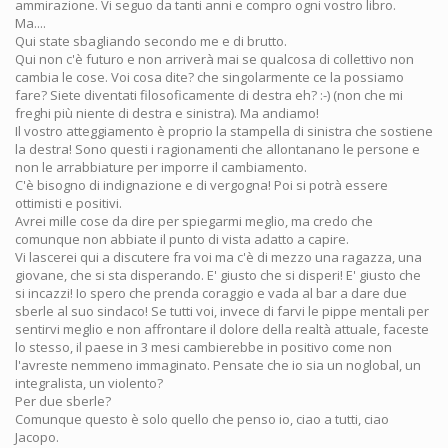
ammirazione. Vi seguo da tanti anni e compro ogni vostro libro.
Ma....
Qui state sbagliando secondo me e di brutto.
Qui non c'è futuro e non arriverà mai se qualcosa di collettivo non
cambia le cose. Voi cosa dite? che singolarmente ce la possiamo
fare? Siete diventati filosoficamente di destra eh? :-) (non che mi
freghi più niente di destra e sinistra). Ma andiamo!
Il vostro atteggiamento è proprio la stampella di sinistra che sostiene
la destra! Sono questi i ragionamenti che allontanano le persone e
non le arrabbiature per imporre il cambiamento.
C'è bisogno di indignazione e di vergogna! Poi si potrà essere
ottimisti e positivi.
Avrei mille cose da dire per spiegarmi meglio, ma credo che
comunque non abbiate il punto di vista adatto a capire.
Vi lascerei qui a discutere fra voi ma c'è di mezzo una ragazza, una
giovane, che si sta disperando. E' giusto che si disperi! E' giusto che
si incazzi! Io spero che prenda coraggio e vada al bar a dare due
sberle al suo sindaco! Se tutti voi, invece di farvi le pippe mentali per
sentirvi meglio e non affrontare il dolore della realtà attuale, faceste
lo stesso, il paese in 3 mesi cambierebbe in positivo come non
l'avreste nemmeno immaginato. Pensate che io sia un noglobal, un
integralista, un violento?
Per due sberle?
Comunque questo è solo quello che penso io, ciao a tutti, ciao
Jacopo.