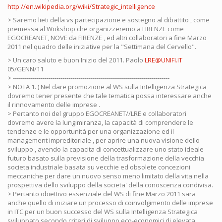
http://en.wikipedia.org/wiki/Strategic_intelligence
> Saremo lieti della vs partecipazione e sostegno al dibattito , come
premessa al Wokshop che organizzeremo a FIRENZE come
EGOCREANET, NOVE da FIRENZE , ed altri collaboratori a fine Marzo
2011 nel quadro delle iniziative per la "Settimana del Cervello".
> Un caro saluto e buon Inizio del 2011. Paolo
LRE@UNIFI.IT
05/GENN/11
> -------------------------------------------------------------------------------
> NOTA 1. ) Nel dare promozione al WS sulla Intelligenza Strategica
dovremo tener presente che tale tematica possa interessare anche
il rinnovamento delle imprese .
> Pertanto noi del gruppo EGOCREANET//LRE e collaboratori
dovremo avere la lungimiranza, la capacità di comprendere le
tendenze e le opportunità per una organizzazione ed il
management impreditoriale , per aprire una nuova visione dello
sviluppo , avendo la capacita di concettualizzare uno stato ideale
futuro basato sulla previsione della trasformazione della vecchia
societa industriale basata su vecchie ed obsolete concezioni
meccaniche per dare un nuovo senso meno limitato della vita nella
prospettiva dello sviluppo della societa' della conoscenza condivisa.
> Pertanto obiettivo essenziale del WS di fine Marzo 2011 sara
anche quello di iniziare un processo di coinvolgimento delle imprese
in ITC per un buon successo del WS sulla Intelligenza Strategica
sviluppato secondo criteri di sviluppo eco-economici di elevata