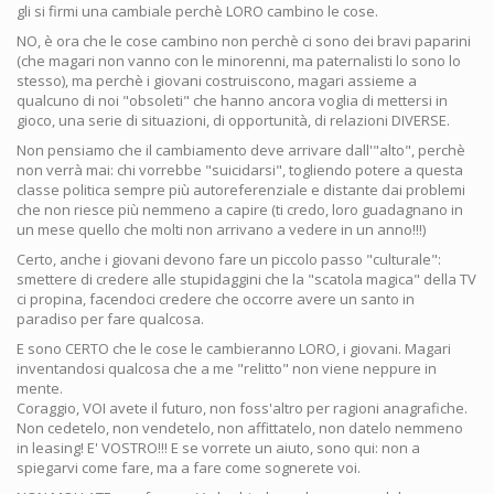
gli si firmi una cambiale perchè LORO cambino le cose.
NO, è ora che le cose cambino non perchè ci sono dei bravi paparini
(che magari non vanno con le minorenni, ma paternalisti lo sono lo
stesso), ma perchè i giovani costruiscono, magari assieme a
qualcuno di noi "obsoleti" che hanno ancora voglia di mettersi in
gioco, una serie di situazioni, di opportunità, di relazioni DIVERSE.
Non pensiamo che il cambiamento deve arrivare dall'"alto", perchè
non verrà mai: chi vorrebbe "suicidarsi", togliendo potere a questa
classe politica sempre più autoreferenziale e distante dai problemi
che non riesce più nemmeno a capire (ti credo, loro guadagnano in
un mese quello che molti non arrivano a vedere in un anno!!!)
Certo, anche i giovani devono fare un piccolo passo "culturale":
smettere di credere alle stupidaggini che la "scatola magica" della TV
ci propina, facendoci credere che occorre avere un santo in
paradiso per fare qualcosa.
E sono CERTO che le cose le cambieranno LORO, i giovani. Magari
inventandosi qualcosa che a me "relitto" non viene neppure in
mente.
Coraggio, VOI avete il futuro, non foss'altro per ragioni anagrafiche.
Non cedetelo, non vendetelo, non affittatelo, non datelo nemmeno
in leasing! E' VOSTRO!!! E se vorrete un aiuto, sono qui: non a
spiegarvi come fare, ma a fare come sognerete voi.