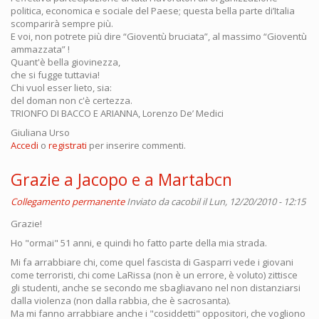
politica, economica e sociale del Paese; questa bella parte di’Italia
scomparirà sempre più.
E voi, non potrete più dire “Gioventù bruciata”, al massimo “Gioventù
ammazzata” !
Quant'è bella giovinezza,
che si fugge tuttavia!
Chi vuol esser lieto, sia:
del doman non c'è certezza.
TRIONFO DI BACCO E ARIANNA, Lorenzo De’ Medici
Giuliana Urso
Accedi
o
registrati
per inserire commenti.
Grazie a Jacopo e a Martabcn
Collegamento permanente
Inviato da
cacobil
il Lun, 12/20/2010 - 12:15
Grazie!
Ho "ormai" 51 anni, e quindi ho fatto parte della mia strada.
Mi fa arrabbiare chi, come quel fascista di Gasparri vede i giovani
come terroristi, chi come LaRissa (non è un errore, è voluto) zittisce
gli studenti, anche se secondo me sbagliavano nel non distanziarsi
dalla violenza (non dalla rabbia, che è sacrosanta).
Ma mi fanno arrabbiare anche i "cosiddetti" oppositori, che vogliono