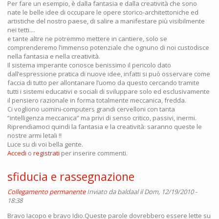
Per fare un esempio, è dalla fantasia e dalla creatività che sono
nate le belle idee di occupare le opere storico-architettoniche ed
artistiche del nostro paese, di salire a manifestare più visibilmente
nei tetti....
e tante altre ne potremmo mettere in cantiere, solo se
comprenderemo l’immenso potenziale che ognuno di noi custodisce
nella fantasia e nella creatività.
Il sistema imperante conosce benissimo il pericolo dato
dall’espressione pratica di nuove idee, infatti si può osservare come
faccia di tutto per allontanare l’uomo da questo cercando tramite
tutti i sistemi educativi e sociali di sviluppare solo ed esclusivamente
il pensiero razionale in forma totalmente meccanica, fredda.
Ci vogliono uomini-computers grandi cervelloni con tanta
“intelligenza meccanica” ma privi di senso critico, passivi, inermi.
Riprendiamoci quindi la fantasia e la creatività: saranno queste le
nostre armi letali !!
Luce su di voi bella gente.
Accedi
o
registrati
per inserire commenti.
sfiducia e rassegnazione
Collegamento permanente
Inviato da
baldaal
il Dom, 12/19/2010 -
18:38
Bravo Iacopo e bravo Idio.Queste parole dovrebbero essere lette su