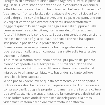
I progressisti dovrebbero dire a questa ragazza: “E’ vero, e' pieno di
ingiustizie. E’ vero stanno spazzando via le conquiste di decenni di
lotte. Ma non dire mai che non hai futuro perche' se lo dici sei morta.”
Vogliamo confrontare la situazione attuale che vivono i giovani con
quella degli anni ’50? Che futuro avevano i ragazzi che partivano con
le valige di cartone per lavorare nel Nord Europa trattati molto
peggio di quanto lo siano oggi i senegalesi in Italia? Eppure quella
generazione ha saputo lottare, non ha mai detto “non abbiamo
futuro”. Il futuro se lo sono creato. Spesso riuscendo a costruirsi una
casa e a mandare i figli a scuola. Una scuola che non ha saputo
insegnare la passione e la professionalita'.
Come fa una persona giovane, che ha due gambe, due braccia e
due lauree, un cellulare, un computer e un tetto sulla testa, a dire
che non ha futuro?
Il futuro se lo stanno costruendo perfino i piu' poveri del pianeta,
creando cooperative e autoimprese… 100 milioni di donne che
vivevano in condizioni miserabili hanno ottenuto un prestito dal
microcredito e hanno cambiato vita basandosi soltanto sul loro
cervello e le loro capacita'.
Io non posso vedere invece questo scoramento, e non sopporto la
politica di sinistra che per calcolo miope lo alimenta. Ancora non si e'
compreso che B. poggia le proprie fondamenta morali su una cultura
da sconfitti, vittimista e spaventata, che la maggioranza degli italiani
ha assorbito succhiando il terrorismo dei telegionali e la prassi
videomasturbatoria del dolore trasformato in spettacolo.