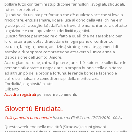
bollare tutto con termini stupidi come fannulloni, svogliati, sfiduciati,
futuro zero etc etc.
Quindi se da un lato per fortuna che c'è qualche voce che si leva a
rincuorare, entusiasmare, ridare luce al dono della vita (chi ne è in
grado potrà raccoglierla) , dall'altro trovo che manchi ancora del tutto
cognizione e consapevolezza dei limiti oggettivi.
Questo finisce per impedire di fatto a quelli che ne sarebbero per
loro fortuna più dotati di adottare (in ogni piano di confronto:
..scuola, famiglia, lavoro, amicizie..) strategie ed atteggiamenti di
ascolto e di reciproca comprensione attraverso l'unica arma a
disposizione dell'uomo: l'Amore.
Acccorgiamoci come, chi ha il potere , anzichè ispirare e sollecitare le
persone più dotate a ringraziare la propria buona stella e a ridare
ad altri un pò della propria fortuna, le rende boriose facendole
salire sui malsani e comodi principi della meritocrazia.
Cordialità, e gioiosità a tutti.
Gilberto
Accedi
o
registrati
per inserire commenti.
Gioventù Bruciata.
Collegamento permanente
Inviato da
Giuli
il Lun, 12/20/2010 - 00:24
Questo week-end nella mia città (Siracusa) alcuni giovani