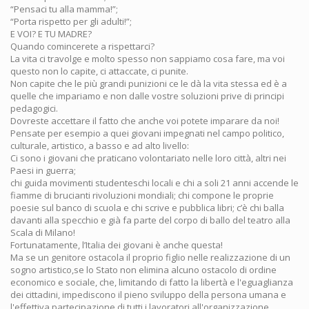
“Pensaci tu alla mamma!”;
“Porta rispetto per gli adulti!”;
E VOI? E TU MADRE?
Quando comincerete a rispettarci?
La vita ci travolge e molto spesso non sappiamo cosa fare, ma voi
questo non lo capite, ci attaccate, ci punite.
Non capite che le più grandi punizioni ce le dà la vita stessa ed è a
quelle che impariamo e non dalle vostre soluzioni prive di principi
pedagogici.
Dovreste accettare il fatto che anche voi potete imparare da noi!
Pensate per esempio a quei giovani impegnati nel campo politico,
culturale, artistico, a basso e ad alto livello:
Ci sono i giovani che praticano volontariato nelle loro città, altri nei
Paesi in guerra;
chi guida movimenti studenteschi locali e chi a soli 21 anni accende le
fiamme di brucianti rivoluzioni mondiali; chi compone le proprie
poesie sul banco di scuola e chi scrive e pubblica libri; c’è chi balla
davanti alla specchio e già fa parte del corpo di ballo del teatro alla
Scala di Milano!
Fortunatamente, l’Italia dei giovani è anche questa!
Ma se un genitore ostacola il proprio figlio nelle realizzazione di un
sogno artistico,se lo Stato non elimina alcuno ostacolo di ordine
economico e sociale, che, limitando di fatto la libertà e l'eguaglianza
dei cittadini, impediscono il pieno sviluppo della persona umana e
l'effettiva partecipazione di tutti i lavoratori all'organizzazione