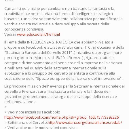
Cari amici ed amiche per cambiare non bastano la fantasia e la
creativita ma e necessaria una forma di intelligenza strategica
basata su una idea sostanzialmente collaborativa per modificare la
vecchia societa industriale e dare sviluppo alla societa della
conoscenza condivisa.
Vedi in
www.edscuola.it/lre.html
Il Tema della INTELLIGENZA STRATEGICA che abbiamo iniziato a
proporre su Facebook e attraverso altri canali ITC , in occasione della
"Settimana Europea del Cervello 2011" ,( iniziativa da programmare
per un giorno in : Marzo tra il 15/20 a Firenze ) , riguarda tutte le
categorie di rinnovamento del pensiero nella impresa nella scienza
e nell' arte nel quadro della settimana internazionale sulla
evoluzione e lo sviluppo del cervello orientata a contribuire alla
costruzione dello “Spazio europeo della ricerca e dell’innovazione” .
La principale mission dell' evento per la Settimana internazionale del
cervello a Firenze , sara' finalizzata a rilanciare la fiducia dei
giovani negli orientamenti strategici dello sviluppo della ricerca e
dell'innovazione .
>
> Vedi note iniziali su Facebook:
http://www.facebook.com/home.php?sk=group_166515773392226
> Settimana del Cervello:
http://www.dana.org/danaalliances/edab/
> Vedi anche per le motivazioni condivise :