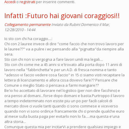
Accedi
o
registrati
per inserire commenti.
Infatti :Futuro hai giovani coraggiosi!!
Collegamento permanente
Inviato da
Rubini Domenico
il Mar,
12/28/2010 - 14:44
Io sto con chi ha coraggio....:
Chi con 2 lauree invece di dire "come faccio che non trovo lavoro per
le lauree??" va a pulire i wc pensando alla "pignatta"da riempire alla
sera.
Sto con chi non si vergogna a fare lavori umili ma legali....
Sto con chi come me a 45 anni si e'trovato alla porta dopo 11 anni di
lavoro nella "fabbrichetta"e per un A.D. di fresca nomina e tanto
"adesso vi faccio vedere cosa faccio" in 15 ci siamo visti recapitare la
lettera di licenziamento e allora cosa dovevo fare?? Pensare che
Comune o meglio Stato ci pensava a farmi mangiare??
Be'io ho accettato di lavorare nel logistico (per non dire facchino) e
ora penso al domani...forse dopo domani e basta.Purtroppo il lavoro
a tempo indeterminato non esiste piu un po per facili calcoli di
mercato dove ci vuole tanti quando ci sono commese e viceverso
quando non vi sono ordini,e francamente chi ci prende qualche euro
al mese sulla busta paga per evitarlo non lo fa.....ma questa e'una
altra storia...
Comunque questa mia per incitarVi a prendere qualsiasi impiego e