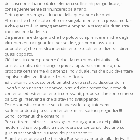
dei casi non si hanno dati o elementi sufficienti per giudicare, e
conseguentemente si rinuncerebbe a farlo.
Detto questo vengo al dunque della questione che poni.
Affermi che che è stato detto che singolarmente ce la possiamo fare
e che questo è un atteggiamento è proprio la stampella di sinistra
che sostiene la destra.
Da parte mia e da quello che ho potuto comprendere anche dagli
altri interventi a riguardo ti posso dire, (e sono in assoluta
buonafede) che il nostro intendimento è totalmente diverso, direi
quasi opposto.
Ciò che si intende proporre è che da una nuova iniziativa , da
un’idea creativa di un singolo può svilupparsi un impulso, una
proposta certamente di partenza individuale, ma che può diventare
impulso collettivo di straordinaria efficacia.
Ed è attorno a queste problematiche che si stava discutendo in
libertà e con rispetto reciproco, oltre ad altre tematiche, ricche di
contenuti ed estremamente interessanti, proposte che sono emerse
da tutti gli interventi e che si stavano sviluppando.
Te ne saresti accorto se solo tu avessi letto gli interventi
soffermandoti di più sui contenuti e meno sui tuoi pregiudizi !!!
Sono i contenuti che contano !!!!
Per certi versi mi ricordi la stragrande maggioranza dei politici
moderni, che interpellati a rispondere sui contenuti, deviano sui
giudizi personali nei riguardi dei proponenti !!!!
E’ anche per questo che il nostro Paese sta andando alla deriva !!!