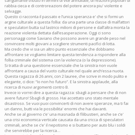
sanguinante tributo in termini di vite annullate, di reazioni popolari di
rabbia cieca e di controreazioni del potere ancora piu' violente e
selvagge.
Questo ci racconta il passato e l’unica speranza e' che si formi un
argine culturale a questa follia: da una parte una classe di malfattori
e speculatori butta sul lastrico milioni di persone e dall’altra monta la
reazione violenta dettata dall’esasperazione. Oggi ci sono
personaggi come Saviano che possono avere un grande peso nel
convincere molti giovani a scegliere strumenti pacifici di lotta.
Ma credo che vi sia un altro punto essenziale che dobbiamo
affrontare se vogliamo limitare questa tendenza a rispondere alla
follia criminale del sistema con la violenza (o la depressione).
Si tratta di una questione essenziale che la sinistra non vuole
affrontare a causa del vuoto culturale nel quale anch’essa nuota.
Questa ragazza di 26 anni, con 2 lauree, che scrive in modo pulito e
elegante, ci dice: “Io non ho futuro”. E la sinistra applaude, alla
ricerca di nuovi argomenti contro B.
Invece io vorrei dire a questa ragazza: sbagli a pensare che di non
avere futuro! Sbagli di grosso. Hai accettato uno stato mentale
disastroso. Se vuoi puoi convincerti di non avere speranze, ma ti fai
un danno, butti via le possibilita' enormi che hai davanti.
Anche se al governo c’e' una masnada di filibustieri, anche se c’e'
una crisi economica verticale causata da una cricca di speculatori
criminali, anche se c’e' il nepotismo e si buttano per auto blu i soldi
che servirebbe per la ricerca…