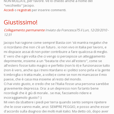
NON MOLLATE, per favore. Ve lo chiedo anche a nome del
"vecchietto" Jacopo.
Accedi
o
registrati
per inserire commenti.
Giustissimo!
Collegamento permanente
Inviato da
Francesca75
il Lun, 12/20/2010 -
12:31
Jacopo hai ragione come sempre! Basta con 'sti mantra negativi che
ci ricordano che non c'è un futuro.. io non vivo in Italia per lavoro, e
mi dispiace assai di non poter contribuire a fare qualcosa di meglio.
E' vero che ogni volta che ci vengo si percepisce un atteggiamento
deprimente, insieme a un "beata te che vivi all'estero", come se
all'estero fosse tutto magico e perfetto (non lo è) e funzionasse tutto
(non è vero, anche qui i treni ritardano e i politici sono pirla e la gente
ti imbroglia o tratta male, a volte) e come se non mi mancasse il mio
paese, che è casa mia insieme al resto del mondo.
Ci hai visto giusto, e credo che se l'Italia fosse una persona sarebbe
gravemente depressa. Ora: a un depresso non fa tanto bene
ricordagli che è giù di morale.. se mai, facciamolo ridere e
incoraggiamolo giusto? :)
Mi vien da sbattere i piedi per terra quando sento sempre ripetere
che le cose vanno male, anzi: SEMPRE PEGGIO, e posso anche esser
d'accordo sulla diagnosi dei molti mali italici. Ma detto ciò, dopo aver