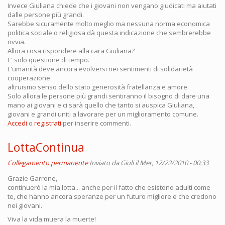
Invece Giuliana chiede che i giovani non vengano giudicati ma aiutati
dalle persone più grandi.
Sarebbe sicuramente molto meglio ma nessuna norma economica
politica sociale o religiosa dà questa indicazione che sembrerebbe
ovvia.
Allora cosa rispondere alla cara Giuliana?
E' solo questione di tempo.
L'umanità deve ancora evolversi nei sentimenti di solidarietà
cooperazione
altruismo senso dello stato generosità fratellanza e amore.
Solo allora le persone più grandi sentiranno il bisogno di dare una
mano ai giovani e ci sarà quello che tanto si auspica Giuliana,
giovani e grandi uniti a lavorare per un miglioramento comune.
Accedi
o
registrati
per inserire commenti.
LottaContinua
Collegamento permanente
Inviato da
Giuli
il Mer, 12/22/2010 - 00:33
Grazie Garrone,
continuerò la mia lotta... anche per il fatto che esistono adulti come
te, che hanno ancora speranze per un futuro migliore e che credono
nei giovani.
Viva la vida muera la muerte!