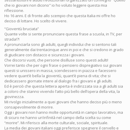
sessanttottini e adulti rivoluzionari organizzato un convegno "Quello
che io giovani non dicono" io ho voluto leggere questa mia
riflessione.
Ho 16 anni. E di fronte allo scempio che questa Italia mi offre ho
deciso di lottare. Ho scelto di vivere.
“Gioventù bruciata”
Quante volte si sente pronunciare questa frase a scuola, in TV, per
strada!?!
A pronunciarla sono gli adulti, quegli individui che si sentono tali
generalmente dai trentacinque anni in poi e che si credono in grado
di giudicare con distacco e sicurezza i giovani.
Che discorsi vuoti, che persone disilluse sono questi adulti!
Vorrei tanto che per ogni frase o pensiero dispregiativo sui giovani
questi si unissero in massa, scendessero in piazza e facessero
vedere quant’è bella la gioventù, quant’è piena di vita; che si
dedicassero giornate intere al dialogo fra i giovani e gli adulti.
Ed è perciò che questa lettera aperta è indirizzata sia a gli adulti sia
a coloro che stanno vivendo l’atto più bello dell’opera della vita, la
giovinezza.
Mi rivolgo inizialmente a quei giovani che hanno deciso più o meno
consapevolmente di morire.
Oggi i giovani non hanno molte opportunità in campo lavorativo, ma
di sicuro ne hanno un’infinità nel campo della scelta su come
“morire”. Mi riferisco alla morte culturale, sociale, spirituale.
La media dei giovani italiani oggi preferisce spegnere il cervello e