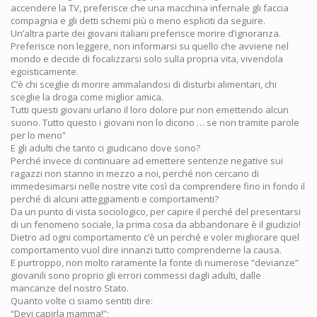
accendere la TV, preferisce che una macchina infernale gli faccia
compagnia e gli detti schemi più o meno espliciti da seguire.
Un’altra parte dei giovani italiani preferisce morire d’ignoranza.
Preferisce non leggere, non informarsi su quello che avviene nel
mondo e decide di focalizzarsi solo sulla propria vita, vivendola
egoisticamente.
C’è chi sceglie di morire ammalandosi di disturbi alimentari, chi
sceglie la droga come miglior amica.
Tutti questi giovani urlano il loro dolore pur non emettendo alcun
suono. Tutto questo i giovani non lo dicono … se non tramite parole
per lo meno”
E gli adulti che tanto ci giudicano dove sono?
Perché invece di continuare ad emettere sentenze negative sui
ragazzi non stanno in mezzo a noi, perché non cercano di
immedesimarsi nelle nostre vite così da comprendere fino in fondo il
perché di alcuni atteggiamenti e comportamenti?
Da un punto di vista sociologico, per capire il perché del presentarsi
di un fenomeno sociale, la prima cosa da abbandonare è il giudizio!
Dietro ad ogni comportamento c’è un perché e voler migliorare quel
comportamento vuol dire innanzi tutto comprenderne la causa.
E purtroppo, non molto raramente la fonte di numerose “devianze”
giovanili sono proprio gli errori commessi dagli adulti, dalle
mancanze del nostro Stato.
Quanto volte ci siamo sentiti dire:
“Devi capirla mamma!”;