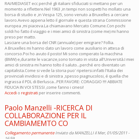
RAI/MEDIASET ecc perché gli italiani sfiduciati si mettano per un
momento a riflettere.Nel 1963 ,in tempi non sospetti ho mollato una
borsa di studio e ,in Vespa 125, sono venuto a Bruxelles a cercare
lavoro.Avevo appena letto il giornale e questa strana Commissione
europea ,mi piaceva.La chiamavano Mercato Comune.Con pochi
soldi ho fatto il viaggio e i miei amici di sinistra (come me) mi hanno
preso per matto.
Lasciare una borsa del CNR (annuale) per emigrare? Follia.
A Bruxelles mi hanno dato un lavoro come ausiliario in attesa di
concorso.Poi ho avuto il posto! Mi sono comperato la macchina
(BMW) e,durante le vacanze,sono tornato in visita all'Università.I miei
amici di sinistra mi hanno tolto il saluto...perché ero diventato un
capitalista.Come si vede la storia puo' ripetersi.infatti l'Italia dei
provinciali invidiosi e di sinistra ,spesso piagnucolosi, é quella che
ingrassa il PDL di Berlusca...PER FAVORE: CORAGGIO !!!! ABBIATE
FIDUCIA IN VOI STESSI ,come fanno i cinesi!
Accedi
o
registrati
per inserire commenti.
Paolo Manzelli -RICERCA DI
COLLABORAZIONE PER IL
CAMBIAMEMTO CO
Collegamento permanente
Inviato da
MANZELLI
il Mer, 01/05/2011 -
16:59