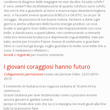
condiviso la diagnosi delle magagne mi vien da dire: Fa tutto schifo?
E' vero, embé?! Noi strafottiamocene di quanto schifoso sia lo schifo,
che non è che a guardarlo al micro e macroscopio diventerà migliore,
anzi.. e facciamo invece qualcosa di BELLO e GIUSTO, su un po' di
coraggio.. Mi piacciono le tue buone notizie, fai bene a darle ogni
giorno e anche a liberare delle buone energie positive. Le cose
brutte si spingono fuori dalla nostra vita rimpiazzandole con cose
belle, e dando peso a quest'ultime, non continunando a rimirarle
nella loro immonda bruttezza e deprimente inguardabilità. Vale per
tutto, anche per il nostro Paese. Invece di continuare a guardare
Silvio e i suoi bunga bunga, voglio guardare le molte cose belle che ci
sono. E mettiamoci i riflettori! :)
Accedi
o
registrati
per inserire commenti.
I giovani coraggiosi hanno futuro
Collegamento permanente
Inviato da
Garrone
il Mar, 12/21/2010 -
03:15
Il commento di Giuliana Urso ragazza siciliana di 16 anni mi ha
commosso.
Grazie Giuliana per aver testimoniato come ci possano essere
ancora giovani in gamba come te.
Jacopo in fondo dice solo che se ci si impegna nei modi giusti alla fine
tutti ce la possono fare.