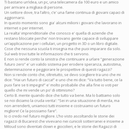
Ti bastano un’idea, un pc, una telecamera da 100 euro e un amico
per arrivare a migliaia di persone.
Un settore dove, tra l’altro, c’e' una fame continua di giovani capaci di
aggiornarsi.
In questo momento sono gia' alcuni milioni i giovani che lavorano in
internet o per internet.
La realta' imprenditoriale che conosco e' quella di aziende che
restano bloccate perche' non trovano gente capace di sviluppare
un’applicazione per i cellulari, un progetto in 3D o un libro digitale.
Cose che nessuna scuola ti insegna ma che puoi imparare da solo.
Sul web trovi tutte le informazioni che ti servono.
E non si rende conto la sinistra che continuare a urlare “generazione
futuro zero” e' un valido sistema per erodere speranza, autostima,
determinazione e peggiorare le prospettive di questi ragazzi?
Non si rende conto che, oltretutto, se devo scegliere tra uno che mi
dice: “Hai un futuro di cacca!” e uno che mi dice: “Va tutto bene, ce la
puoi fare se ti impegni!” e' molto probabile che alla fine io voti per
quello che mi vende un po’ di ottimismo?
Certo B. mente quando dice che tutto va bene. Ma lo battiamo solo
se noi diciamo la cruda verita': “Sei in una situazione di merda, ma
non arrenderti, uniamoci tutti insieme e costruiamo un futuro
migliore! Ce la possiamo fare”.
Io ci credo nel futuro migliore. L’ho visto ascoltando le storie dei
ragazzi di Bucarest che vivevano nei cunicoli sotterranei e insieme a
Miloud sono diventati clown e giocolieri, e le storie dei Ragazzi di