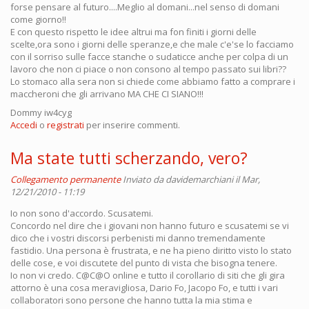
forse pensare al futuro....Meglio al domani...nel senso di domani
come giorno!!
E con questo rispetto le idee altrui ma fon finiti i giorni delle
scelte,ora sono i giorni delle speranze,e che male c'e'se lo facciamo
con il sorriso sulle facce stanche o sudaticce anche per colpa di un
lavoro che non ci piace o non consono al tempo passato sui libri??
Lo stomaco alla sera non si chiede come abbiamo fatto a comprare i
maccheroni che gli arrivano MA CHE CI SIANO!!!
Dommy iw4cyg
Accedi
o
registrati
per inserire commenti.
Ma state tutti scherzando, vero?
Collegamento permanente
Inviato da
davidemarchiani
il Mar,
12/21/2010 - 11:19
Io non sono d'accordo. Scusatemi.
Concordo nel dire che i giovani non hanno futuro e scusatemi se vi
dico che i vostri discorsi perbenisti mi danno tremendamente
fastidio. Una persona è frustrata, e ne ha pieno diritto visto lo stato
delle cose, e voi discutete del punto di vista che bisogna tenere.
Io non vi credo. C@C@O online e tutto il corollario di siti che gli gira
attorno è una cosa meravigliosa, Dario Fo, Jacopo Fo, e tutti i vari
collaboratori sono persone che hanno tutta la mia stima e