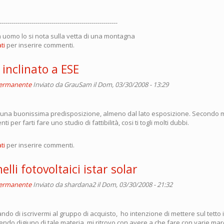
-----------------------------------------------------------
un uomo lo si nota sulla vetta di una montagna
ti
per inserire commenti.
 inclinato a ESE
permanente
Inviato da
GrauSam
il Dom, 03/30/2008 - 13:29
 una buonissima predisposizione, almeno dal lato esposizione. Secondo 
ti per farti fare uno studio di fattibilità, cosi ti togli molti dubbi.
ti
per inserire commenti.
elli fotovoltaici istar solar
permanente
Inviato da
shardana2
il Dom, 03/30/2008 - 21:32
ndo di iscrivermi al gruppo di acquisto, ho intenzione di mettere sul tetto i
sendo digiuno di tale materia, mi ritrovo con avere a che fare con varie m