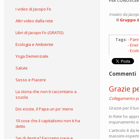
PER CONOSCER
I video di Jacopo Fo
Inviato da
Jacop
Il
Gruppo d'
Altri video dalla rete
Libri di Jacopo Fo (GRATIS)
Tags:
Panne
Ecologia e Ambiente
Ener
Ecol
Yoga Demenziale
Salute
Commenti
Sesso e Piacere
Grazie pe
La storia che non ti raccontano a
scuola
Collegamento 
Grazie per il tu
Dio esiste, il Papa un po' meno
In Rete ho appro
10 cose che il capitalismo non ti ha
inquinamento e
detto
L'articolo è da 
massimi esperti 
Sei di destra? Facciamo pace e