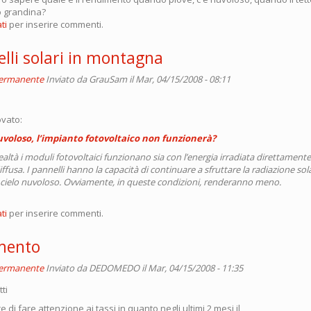
o grandina?
ti
per inserire commenti.
lli solari in montagna
permanente
Inviato da
GrauSam
il Mar, 04/15/2008 - 08:11
ovato:
nuvoloso, l’impianto fotovoltaico non funzionerà?
realtà i moduli fotovoltaici funzionano sia con l’energia irradiata direttamente 
ffusa. I pannelli hanno la capacità di continuare a sfruttare la radiazione sol
 cielo nuvoloso. Ovviamente, in queste condizioni, renderanno meno.
ti
per inserire commenti.
mento
permanente
Inviato da
DEDOMEDO
il Mar, 04/15/2008 - 11:35
ti
 di fare attenzione ai tassi in quanto negli ultimi 2 mesi il