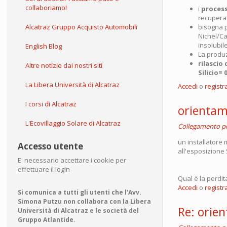
collaboriamo!
i
process
recuperat
bisogna p
Alcatraz Gruppo Acquisto Automobili
Nichel/C
insolubile
English Blog
La produz
rilascio
Altre notizie dai nostri siti
Silicio=
La Libera Università di Alcatraz
Accedi
o
registra
I corsi di Alcatraz
orienta
L'Ecovillaggio Solare di Alcatraz
Collegamento 
un installatore m
Accesso utente
all'esposizione 
E' necessario accettare i cookie per
effettuare il login
Qual è la perdit
Accedi
o
registra
Si comunica a tutti gli utenti che l'Avv.
Simona Putzu non collabora con la Libera
Re: orie
Università di Alcatraz e le società del
Gruppo Atlantide.