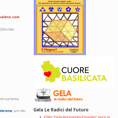
baleno.com
5304 volte
omi sul tema
Gela Le Radici del Futuro
 Verona
, uno dei
Il film “Gela-Normandia.Il Viaggio” vince la