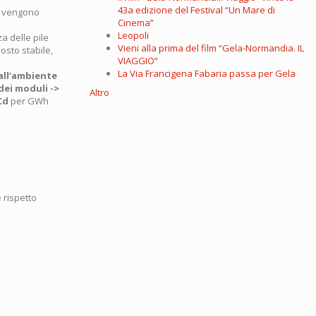
43a edizione del Festival “Un Mare di
so vengono
Cinema”
Leopoli
a delle pile
Vieni alla prima del film “Gela-Normandia. IL
osto stabile,
VIAGGIO”
La Via Francigena Fabaria passa per Gela
all’ambiente
dei moduli ->
Altro
Cd
per GWh
 rispetto