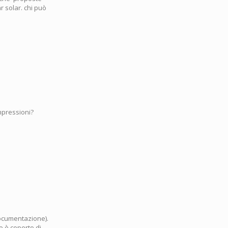
ar solar. chi può
impressioni?
documentazione).
o è coperto di