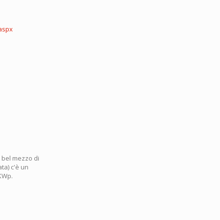
aspx
l bel mezzo di
ata) c'è un
 KWp.