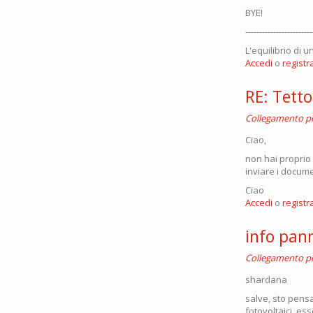
BYE!
------------------------
L'equilibrio di 
Accedi
o
registra
RE: Tetto
Collegamento 
Ciao,
non hai proprio
inviare i documen
Ciao
Accedi
o
registra
info pann
Collegamento 
shardana
salve, sto pensa
fotovoltaici, es