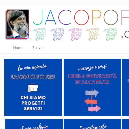
Salta
al
contenuto
principale
Home
Scrivimi