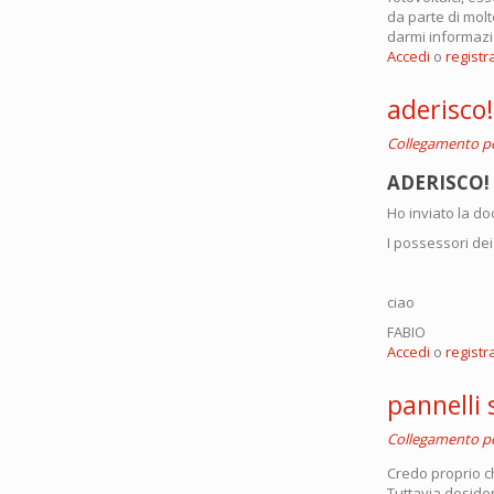
da parte di molte
darmi informazi
Accedi
o
registra
aderisco!
Collegamento 
ADERISCO!
Ho inviato la d
I possessori dei 
ciao
FABIO
Accedi
o
registra
pannelli 
Collegamento 
Credo proprio c
Tuttavia deside