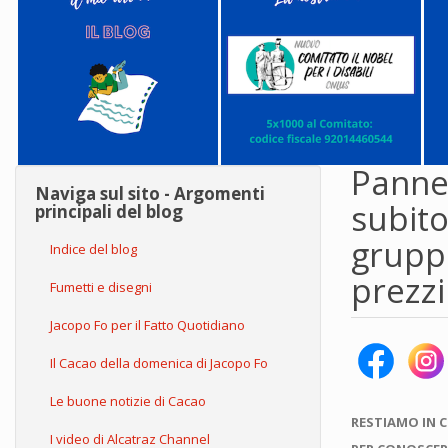
Pannel
Naviga sul sito - Argomenti
subito
principali del blog
gruppo
Indice del blog
prezzi
Fumetti e disegni
Jacopo Fo per il Fatto Quotidiano
Il Cacao della domenica di Jacopo Fo
Le buone notizie di Cacao
RESTIAMO IN 
I video di Alcatraz Channel