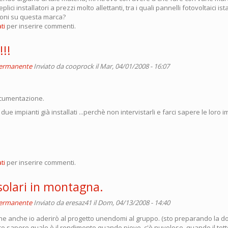
plici installatori a prezzi molto allettanti, tra i quali pannelli fotovoltaici ist
oni su questa marca?
ti
per inserire commenti.
!!!
permanente
Inviato da
cooprock
il Mar, 04/01/2008 - 16:07
ocumentazione.
due impianti già installati ...perchè non intervistarli e farci sapere le loro 
ti
per inserire commenti.
solari in montagna.
permanente
Inviato da
eresaz41
il Dom, 04/13/2008 - 14:40
he anche io aderirò al progetto unendomi al gruppo. (sto preparando la 
ro sapere quale è il rendimento quando piove, c'è nuvoloso, quando il tett