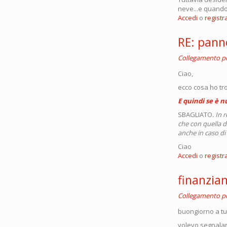
neve...e quand
Accedi
o
registra
RE: panne
Collegamento 
Ciao,
ecco cosa ho tr
E quindi se è 
SBAGLIATO
. In 
che con quella di
anche in caso di
Ciao
Accedi
o
registra
finanzia
Collegamento 
buongiorno a tut
volevo segnalare