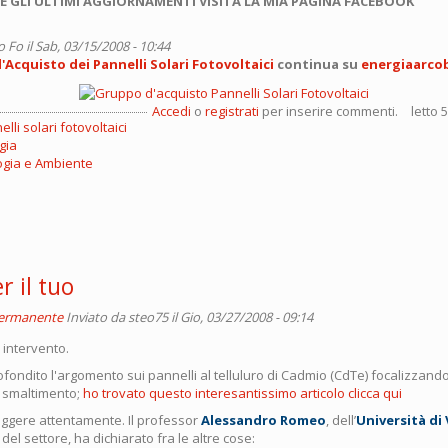
E GLI ULTIMI AGGIORNAMENTI VISITA LA MIA PAGINA FACEBOOK
o Fo
il Sab, 03/15/2008 - 10:44
Acquisto dei Pannelli Solari Fotovoltaici
continua su
energiaarco
Accedi
o
registrati
per inserire commenti.
letto 
lli solari fotovoltaici
gia
ogia e Ambiente
r il tuo
permanente
Inviato da
steo75
il Gio, 03/27/2008 - 09:14
o intervento.
fondito l'argomento sui pannelli al telluluro di Cadmio (CdTe) focalizzand
 smaltimento;
ho trovato questo interesantissimo articolo clicca qui
leggere attentamente. Il professor
Alessandro Romeo
, dell’
Università di
del settore, ha dichiarato fra le altre cose: