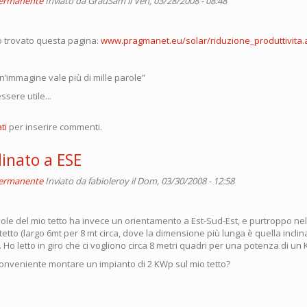
permanente
Inviato da
GrauSam
il Ven, 03/28/2008 - 08:48
o trovato questa pagina:
www.pragmanet.eu/solar/riduzione_produttivita.
n’immagine vale più di mille parole”
ssere utile...
ti
per inserire commenti.
linato a ESE
permanente
Inviato da
fabioleroy
il Dom, 03/30/2008 - 12:58
vole del mio tetto ha invece un orientamento a Est-Sud-Est, e purtroppo ne
tetto (largo 6mt per 8 mt circa, dove la dimensione più lunga è quella inclin
 Ho letto in giro che ci vogliono circa 8 metri quadri per una potenza di un
onveniente montare un impianto di 2 KWp sul mio tetto?