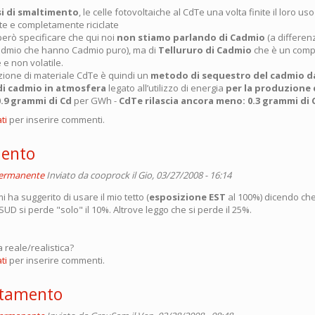
i di smaltimento
, le celle fotovoltaiche al CdTe una volta finite il loro u
e e completamente riciclate
erò specificare che qui noi
non stiamo parlando di Cadmio
(a differenz
admio che hanno Cadmio puro), ma di
Tellururo di Cadmio
che è un comp
 e non volatile.
ione di materiale CdTe è quindi un
metodo di sequestro del cadmio d
 di cadmio in atmosfera
legato all’utilizzo di energia
per la produzione 
 0.9 grammi di Cd
per GWh -
CdTe rilascia ancora meno: 0.3 grammi di 
ti
per inserire commenti.
mento
permanente
Inviato da
cooprock
il Gio, 03/27/2008 - 16:14
i ha suggerito di usare il mio tetto (
esposizione EST
al 100%) dicendo che
SUD si perde "solo" il 10%. Altrove leggo che si perde il 25%.
a reale/realistica?
ti
per inserire commenti.
ntamento