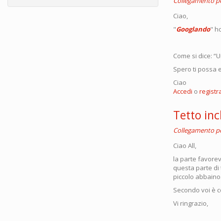
Collegamento 
Ciao,
"
Googlando
" h
Come si dice: “U
Spero ti possa e
Ciao
Accedi
o
registra
Tetto inc
Collegamento 
Ciao All,
la parte favore
questa parte di 
piccolo abbaino.
Secondo voi è c
Vi ringrazio,