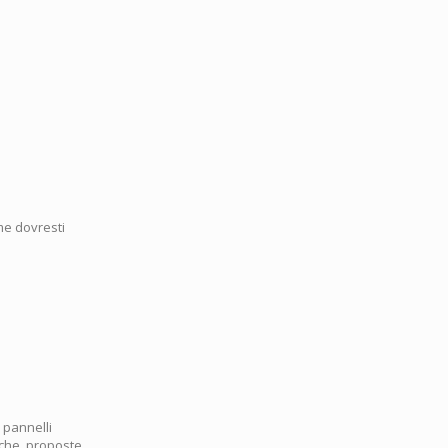
me dovresti
 pannelli
arche proposte