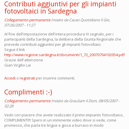
Contributi aggiuntivi per gli impianti
fotovoltaici in Sardegna
Collegamento permanente
Inviato da
Cacao Quotidiano
il Gio,
07/26/2007 - 11:27
Al fine dell'impostazione dell'intera procedura Vi segnalo, per i
partecipanti della Sardegna, la delibera della Giunta Regionale che
prevede contributi aggiuntivi per gli impianti fotovoltaici.
Segue il link
http://www.regione.sardegna.it/documenti/1_72_20070704102054.pdf
Grazie dell'attenzione
Gian Virgilio Lai
Accedi
o
registrati
per inserire commenti.
Complimenti :-)
Collegamento permanente
Inviato da
GrauSam
il Dom, 08/05/2007 -
02:28
Vedo con piacere che avete realizzato il primo impianto fotovoltaico,
COMPLIMENTI!!! Spero in un imminente video dove si vede, come
promesso, che parla tre lingue e gioca a burraco in modo