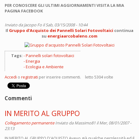
PER CONOSCERE GLI ULTIMI AGGIORNAMENTI VISITA LA MIA
PAGINA FACEBOOK
Inviato da
Jacopo Fo
il Sab, 03/15/2008 - 10:44
Il
Gruppo d'Acquisto dei Pannelli Solari Fotovoltaici
continua
su
energiaarcobaleno.com
Tags:
Pannelli solari fotovoltaici
Energia
Ecologia e Ambiente
Accedi
o
registrati
per inserire commenti.
letto 5304 volte
Commenti
IN MERITO AL GRUPPO
Collegamento permanente
Inviato da
Massimo81
il Mer, 08/01/2007 -
23:13
IN MERITO AL GRUPPO D'AQUISTO Avevo già qualche perplessità ed il