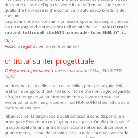
dovrebbe essere del tipo che viene letto da "remoto", cioé come
quello che ho in casa io che comunica in automatico la lettura dei
consumi.
La presunzione dei consumi non esiste, sperando sempre che non
sia un inghippo che si inquadra nell'ambito dei c.d.
"paletti tra le
ruote di tutti quelli che NON hanno aderito ad ENEL.Si"
:-(...
Ciao
Accedi
o
registrati
per inserire commenti.
criticita’ su iter progettuale
Collegamento permanente
Inviato da
rocardu
il Mar, 08/14/2007 -
15:10
ho ricevuto l’esito dello studio di fattibilita’; per il proseguio della
pratica mi vengono chiesti 480 euro. Non è che non voglio pagare la
cifra, la ritengo un giusto riconoscimento al lavoro tecnico, ma
evidentemente le mie precedenti mail NON SONO state lette o sono
state sottovalutate.
Ribadisco per la terza volta a quali condizioni sono disponibile a
proseguire l’avventura con il gruppo d’acquisto. Quella principale e’
la sostenibilità finanziaria dell’operazione nel senso di conoscere,
quanto meno, il costo del prestito. Ora, in tutta sincerità, non credo