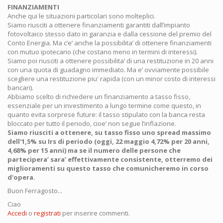
FINANZIAMENTI
Anche qui le situazioni particolari sono molteplici.
Siamo riusciti a ottenere finanziamenti garantiti dall’impianto
fotovoltaico stesso dato in garanzia e dalla cessione del premio del
Conto Energia. Ma c’e’ anche la possibilita’ di ottenere finanziamenti
con mutuo ipotecario (che costano meno in termini di interessi).
Siamo poi riusciti a ottenere possibilita’ di una restituzione in 20 anni
con una quota di guadagno immediato. Ma e’ ovviamente possibile
scegliere una restituzione piu' rapida (con un minor costo di interessi
bancari).
Abbiamo scelto di richiedere un finanziamento a tasso fisso,
essenziale per un investimento a lungo termine come questo, in
quanto evita sorprese future: il tasso stipulato con la banca resta
bloccato per tutto il periodo, cioe’ non segue l’inflazione.
Siamo riusciti a ottenere, su tasso fisso uno spread massimo
dell'1,5% su Irs di periodo (oggi, 22 maggio 4,72% per 20 anni,
4,68% per 15 anni) ma se il numero delle persone che
partecipera’ sara’ effettivamente consistente, otterremo dei
miglioramenti su questo tasso che comunicheremo in corso
d'opera.
Buon Ferragosto...
Ciao
Accedi
o
registrati
per inserire commenti.