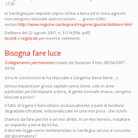
17:30
in Sardegna per impianti sopra i 20 kw a terra ed in zona agricola
non vengono rilasciate autorizzazioni........grazie sORU
vedasi
http://www.regione.sardegna.it/regione/giunta/delibere.html
Delibera del 22 agosto 2007, n. 31/14 [file .pdf]
Accedi
o
registrati
per inserire commenti.
Bisogna fare luce
Collegamento permanente
Inviato da
Yuzaman
il Ven, 08/24/2007 -
03:54
Soru le concessioni le ha rilasciate a Sorgenia..bene bene.. :(
Grossi impianti per grossi capitali vanno bene, solo in aree
particolari..piccoli impianti a terra, di gente normale invece, vengono
bloccati a priori?
Il fatto di legare il fotovoltaico esclusivamente a parti di territorio
degradate/sfruttate, industrializzate mi urta non poco.. che schifo
Diamoci da fare perchè è un mio diritto, in un mio terreno, installare
un impianto a terra da 50 kw..
Il decreto legge viene reinterpretato in Sardegna ad uso e consumo
del governatore?