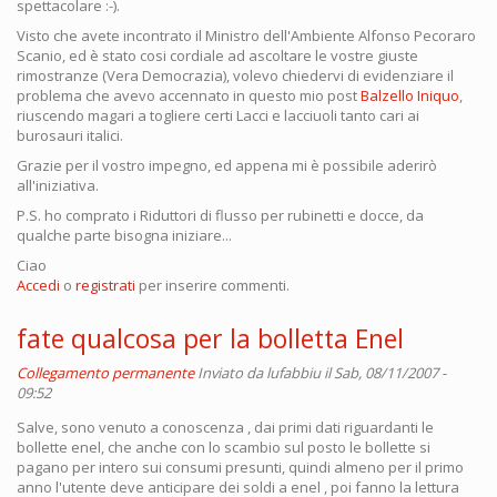
spettacolare :-).
Visto che avete incontrato il Ministro dell'Ambiente Alfonso Pecoraro
Scanio, ed è stato cosi cordiale ad ascoltare le vostre giuste
rimostranze (Vera Democrazia), volevo chiedervi di evidenziare il
problema che avevo accennato in questo mio post
Balzello Iniquo
,
riuscendo magari a togliere certi Lacci e lacciuoli tanto cari ai
burosauri italici.
Grazie per il vostro impegno, ed appena mi è possibile aderirò
all'iniziativa.
P.S. ho comprato i Riduttori di flusso per rubinetti e docce, da
qualche parte bisogna iniziare...
Ciao
Accedi
o
registrati
per inserire commenti.
fate qualcosa per la bolletta Enel
Collegamento permanente
Inviato da
lufabbiu
il Sab, 08/11/2007 -
09:52
Salve, sono venuto a conoscenza , dai primi dati riguardanti le
bollette enel, che anche con lo scambio sul posto le bollette si
pagano per intero sui consumi presunti, quindi almeno per il primo
anno l'utente deve anticipare dei soldi a enel , poi fanno la lettura