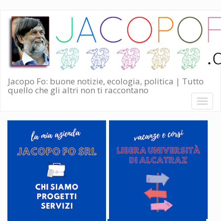
Salta
al
contenuto
principale
Jacopo Fo: buone notizie, ecologia, politica | Tutto
quello che gli altri non ti raccontano
Toggl
naviga