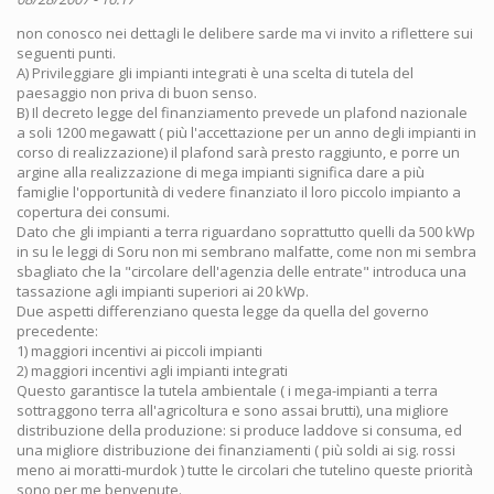
non conosco nei dettagli le delibere sarde ma vi invito a riflettere sui
seguenti punti.
A) Privileggiare gli impianti integrati è una scelta di tutela del
paesaggio non priva di buon senso.
B) Il decreto legge del finanziamento prevede un plafond nazionale
a soli 1200 megawatt ( più l'accettazione per un anno degli impianti in
corso di realizzazione) il plafond sarà presto raggiunto, e porre un
argine alla realizzazione di mega impianti significa dare a più
famiglie l'opportunità di vedere finanziato il loro piccolo impianto a
copertura dei consumi.
Dato che gli impianti a terra riguardano soprattutto quelli da 500 kWp
in su le leggi di Soru non mi sembrano malfatte, come non mi sembra
sbagliato che la "circolare dell'agenzia delle entrate" introduca una
tassazione agli impianti superiori ai 20 kWp.
Due aspetti differenziano questa legge da quella del governo
precedente:
1) maggiori incentivi ai piccoli impianti
2) maggiori incentivi agli impianti integrati
Questo garantisce la tutela ambientale ( i mega-impianti a terra
sottraggono terra all'agricoltura e sono assai brutti), una migliore
distribuzione della produzione: si produce laddove si consuma, ed
una migliore distribuzione dei finanziamenti ( più soldi ai sig. rossi
meno ai moratti-murdok ) tutte le circolari che tutelino queste priorità
sono per me benvenute.