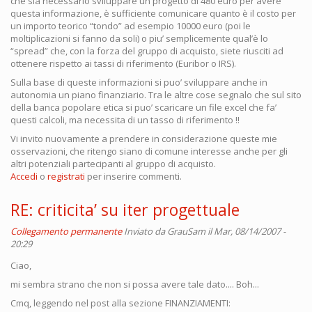
che sia necessario sviluppare un progetto di 480 euro per avere
questa informazione, è sufficiente comunicare quanto è il costo per
un importo teorico “tondo” ad esempio 10000 euro (poi le
moltiplicazioni si fanno da soli) o piu’ semplicemente qual’è lo
“spread” che, con la forza del gruppo di acquisto, siete riusciti ad
ottenere rispetto ai tassi di riferimento (Euribor o IRS).
Sulla base di queste informazioni si puo’ sviluppare anche in
autonomia un piano finanziario. Tra le altre cose segnalo che sul sito
della banca popolare etica si puo’ scaricare un file excel che fa’
questi calcoli, ma necessita di un tasso di riferimento !!
Vi invito nuovamente a prendere in considerazione queste mie
osservazioni, che ritengo siano di comune interesse anche per gli
altri potenziali partecipanti al gruppo di acquisto.
Accedi
o
registrati
per inserire commenti.
RE: criticita’ su iter progettuale
Collegamento permanente
Inviato da
GrauSam
il Mar, 08/14/2007 -
20:29
Ciao,
mi sembra strano che non si possa avere tale dato.... Boh...
Cmq, leggendo nel post alla sezione FINANZIAMENTI: