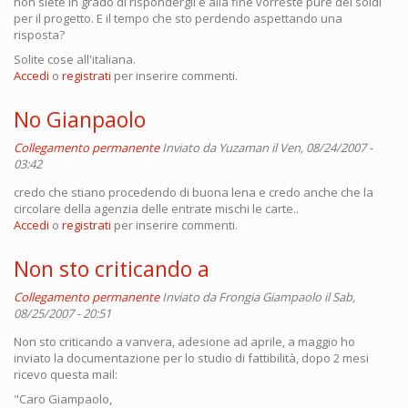
non siete in grado di rispondergli e alla fine vorreste pure dei soldi
per il progetto. E il tempo che sto perdendo aspettando una
risposta?
Solite cose all'italiana.
Accedi
o
registrati
per inserire commenti.
No Gianpaolo
Collegamento permanente
Inviato da
Yuzaman
il Ven, 08/24/2007 -
03:42
credo che stiano procedendo di buona lena e credo anche che la
circolare della agenzia delle entrate mischi le carte..
Accedi
o
registrati
per inserire commenti.
Non sto criticando a
Collegamento permanente
Inviato da
Frongia Giampaolo
il Sab,
08/25/2007 - 20:51
Non sto criticando a vanvera, adesione ad aprile, a maggio ho
inviato la documentazione per lo studio di fattibilità, dopo 2 mesi
ricevo questa mail:
"Caro Giampaolo,