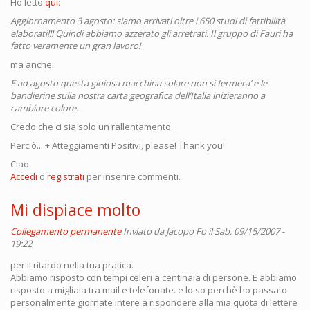
Ho letto
qui
:
Aggiornamento 3 agosto: siamo arrivati oltre i 650 studi di fattibilità
elaborati!!! Quindi abbiamo azzerato gli arretrati. Il gruppo di Fauri ha
fatto veramente un gran lavoro!
ma anche:
E ad agosto questa gioiosa macchina solare non si fermera’ e le
bandierine sulla nostra carta geografica dell’Italia inizieranno a
cambiare colore.
Credo che ci sia solo un rallentamento.
Perciò... + Atteggiamenti Positivi, please! Thank you!
Ciao
Accedi
o
registrati
per inserire commenti.
Mi dispiace molto
Collegamento permanente
Inviato da
Jacopo Fo
il Sab, 09/15/2007 -
19:22
per il ritardo nella tua pratica.
Abbiamo risposto con tempi celeri a centinaia di persone. E abbiamo
risposto a migliaia tra mail e telefonate. e lo so perchè ho passato
personalmente giornate intere a rispondere alla mia quota di lettere