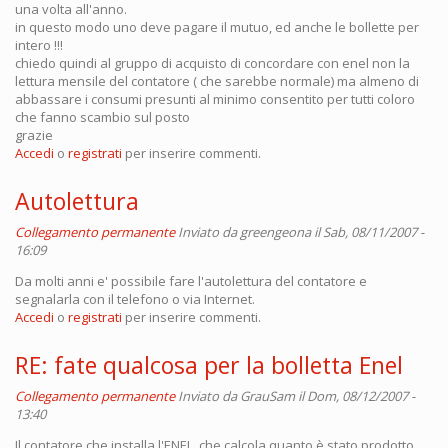
una volta all'anno.
in questo modo uno deve pagare il mutuo, ed anche le bollette per
intero !!!
chiedo quindi al gruppo di acquisto di concordare con enel non la
lettura mensile del contatore ( che sarebbe normale) ma almeno di
abbassare i consumi presunti al minimo consentito per tutti coloro
che fanno scambio sul posto
grazie
Accedi
o
registrati
per inserire commenti.
Autolettura
Collegamento permanente
Inviato da
greengeona
il Sab, 08/11/2007 -
16:09
Da molti anni e' possibile fare l'autolettura del contatore e
segnalarla con il telefono o via Internet.
Accedi
o
registrati
per inserire commenti.
RE: fate qualcosa per la bolletta Enel
Collegamento permanente
Inviato da
GrauSam
il Dom, 08/12/2007 -
13:40
Il contatore che installa l'ENEL, che calcola quanto è stato prodotto