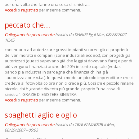
per una volta che fanno una cosa di sinistra...
Accedi
o
registrati
per inserire commenti.
peccato che...
Collegamento permanente
Inviato da
DANIELEg
il Mar, 08/28/2007 -
16:45
continuano ad autorizzare grossi impianti su aree già di proprietà
dei vari moratti e compani (zone industriali ecc ecc), con progetti già
autorizzati (questi sapevano già che leggi si dovevano fare) e per di
più vengono finanziati anche del 20% in conto capitale (vedasi
bando pia industria in sardegna che finanzia chi ha già
l'autorizzazione v.i.a.). In questo modo un piccolo imprenditore che ci
credeva al fotovoltaico ora non ci crede più. Così chi è piccolo rimane
piccolo, chi è grande diventa più grande. proprio "una cosa di
sinistra". GRAZIE DI ESISTERE SINISTRA.
Accedi
o
registrati
per inserire commenti.
spaghetti aglio e oglio
Collegamento permanente
Inviato da
TRALFAMADOR
il Mer,
08/29/2007 - 06:03