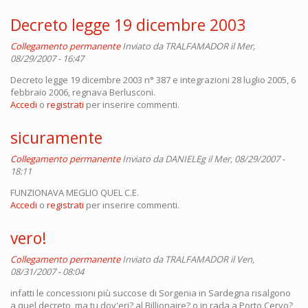
Decreto legge 19 dicembre 2003
Collegamento permanente
Inviato da
TRALFAMADOR
il Mer,
08/29/2007 - 16:47
Decreto legge 19 dicembre 2003 n° 387 e integrazioni 28 luglio 2005, 6
febbraio 2006, regnava Berlusconi.
Accedi
o
registrati
per inserire commenti.
sicuramente
Collegamento permanente
Inviato da
DANIELEg
il Mer, 08/29/2007 -
18:11
FUNZIONAVA MEGLIO QUEL C.E.
Accedi
o
registrati
per inserire commenti.
vero!
Collegamento permanente
Inviato da
TRALFAMADOR
il Ven,
08/31/2007 - 08:04
infatti le concessioni più succose di Sorgenia in Sardegna risalgono
a quel decreto, ma tu dov'eri? al Billionaire? o in rada a Porto Cervo?