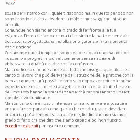
19:33
scusa per il ritardo con il quale ti rispondo ma in questo periodo non
sono proprio riuscito a evadere la mole di messaggi che mi sono
arrivati.
Comunque non siamo ancora in grado di far fronte alla tua
esigenza. Finora ci siamo occupati di costruire la parte essenziale
del sistema progettazione-installazione-garanzie-finanziamento-
assicurazione.
Certamente questi tempi possono deludere qualcuno ma noi non
riusciamo a progredire più velocemente senza rischiare di
abbassare la qualità o cadere nella confusione.
Ma la difficoltà dipende anche dal fatto che bisogna quantificare il
carico di lavoro che può derivare dall'istruzione delle pratiche con la
banca e questo sarà possibile farlo solo dopo aver chiuso le prime
esperienze e chiaramente i progetti che ci richiedono tutto l'insieme
dell'impianto hanno la precedenza perchè rappresentano un test
complessivo illuminante.
Ma stai certo che è nostro interesse primario arrivare a costruire
anche sluzioni parziali come quella che chiedi tu. Ma ci devi dare
ancora un po' di tempo. Daltra parte meglio dirti che non siamo in
grado di farlo ora che dirti che siamo capaci e poi non riuscirci.
Accedi
o
registrati
per inserire commenti.