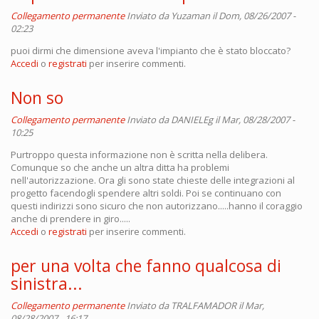
Collegamento permanente
Inviato da
Yuzaman
il Dom, 08/26/2007 -
02:23
puoi dirmi che dimensione aveva l'impianto che è stato bloccato?
Accedi
o
registrati
per inserire commenti.
Non so
Collegamento permanente
Inviato da
DANIELEg
il Mar, 08/28/2007 -
10:25
Purtroppo questa informazione non è scritta nella delibera.
Comunque so che anche un altra ditta ha problemi
nell'autorizzazione. Ora gli sono state chieste delle integrazioni al
progetto facendogli spendere altri soldi. Poi se continuano con
questi indirizzi sono sicuro che non autorizzano.....hanno il coraggio
anche di prendere in giro.....
Accedi
o
registrati
per inserire commenti.
per una volta che fanno qualcosa di
sinistra...
Collegamento permanente
Inviato da
TRALFAMADOR
il Mar,
08/28/2007 - 16:17