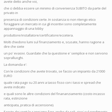
avete detto anche voi,
che ci debba essere un minimo di convenienza SUBITO da parte del
privato in
presenza di condizioni certe. In sostanza io non ritengo etico
foraggiare un mercato in cui gli incentivi sono completamente
appannaggio di una lobby
produttore/installatore/certificatore/eccetera.
Molti chiedono lumi sul finanziamento e, scusate, hanno ragione a
dire che siete
un po' evasivi. Guardate che la questione e' semplice e non servono
sopralluoghi.
La domanda e':
Con le condizioni che avete trovato, se faccio un impianto da 21000
EURO
quale rata pago su 20 anni a tasso fisso con i tassi e spread che
avete indicato
e quali sono le altre condizioni del finananziamento (costo incasso
rata, estinzione
anticipata, pratica di accensione).
Il resto dei conti lo sappiamo fare anche da soli, cioe' sul rendimento