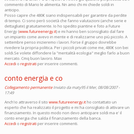
commento di Mario le alimenta. Nn amo chi mi chiede soldi in
anticipo.
Posso capire che 480€ siano indispensabili per garantire da perdite
di tempo. Ci sono però società che fanno valutazioni (anche serie e
dettagliate) gratuitamente. Io ho spedito piantine e foto a Future
Energy (
www.futureenergy.it
) e mi hanno ben sconsigliato dal fare
un impianto come avevo in mente e di realizzarne uno più piccolo. A
settembre penso inizieremo i lavori. Forse il gruppo dovrebbe
rivedere la propria politica. Per i piccoli privati come me, 480€ son bei
soldi.Se volete diffondere la "mentalità ecologia" meglio farlo a buon
mercato. Cmq buon lavoro. Max
Accedi
o
registrati
per inserire commenti.
conto energia e co
Collegamento permanente
Inviato da
maty95
il Mer, 08/08/2007 -
17:49
Anch'io attraverso il sito
www.futureenergy.it
ho contattato un
esperto che ha realizzato il progetto e mi ha consigliato di attivare un
finanziamento. In questo modo non devo anticipare soldi ma e' il
conto energia che salda il finanziamento della banca.
Accedi
o
registrati
per inserire commenti.