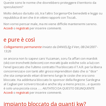
Queste sono le norme che dovrebbero proteggere il territorio da
speculazioni?
Molto deluso da tutto ciò, tra l'altro Sorgenia=De benedetti e leggo su
repubblica di ieri che è in ottimi rapporti con Tiscali..
Non vorrei pensar male, ma mi viene difficile mantenermi sereno.
Accedi
o
registrati
per inserire commenti.
e pure è così
Collegamento permanente
Inviato da
DANIELEg
il Ven, 08/24/2007 -
13:26
se ancora non lo sapevi caro Yuzaman, soru fa affari con mardok
(ski) con tronchetti (telecom) con moratti (pale eoliche solo a lui) con
l'enel (peccato che l'ultimo contratto l'ha bloccato il T.A.R. per la libera
concorrenza) e con tanti altri grossi imprenditori dato che si "dice"
che sta comprando ettari di terreno lungo le coste che ora sono
bloccate. Ha addiritura bloccato lo sponsor della Regione Sardegna
al Cagliari per scriverci tiscali e anche sky a meno prezzo....e questo
è solo una piccola cosa ...... AIUTATECI DA QUESTO DELINQUENTE
Accedi
o
registrati
per inserire commenti.
impianto bloccato da quanti kw?