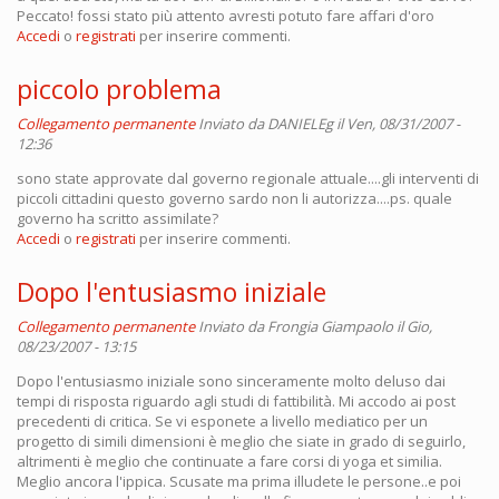
Peccato! fossi stato più attento avresti potuto fare affari d'oro
Accedi
o
registrati
per inserire commenti.
piccolo problema
Collegamento permanente
Inviato da
DANIELEg
il Ven, 08/31/2007 -
12:36
sono state approvate dal governo regionale attuale....gli interventi di
piccoli cittadini questo governo sardo non li autorizza....ps. quale
governo ha scritto assimilate?
Accedi
o
registrati
per inserire commenti.
Dopo l'entusiasmo iniziale
Collegamento permanente
Inviato da
Frongia Giampaolo
il Gio,
08/23/2007 - 13:15
Dopo l'entusiasmo iniziale sono sinceramente molto deluso dai
tempi di risposta riguardo agli studi di fattibilità. Mi accodo ai post
precedenti di critica. Se vi esponete a livello mediatico per un
progetto di simili dimensioni è meglio che siate in grado di seguirlo,
altrimenti è meglio che continuate a fare corsi di yoga et similia.
Meglio ancora l'ippica. Scusate ma prima illudete le persone..e poi