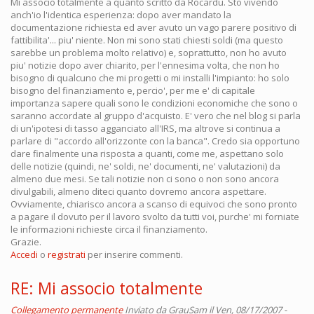
Mi associo totalmente a quanto scritto da Rocardu. Sto vivendo
anch'io l'identica esperienza: dopo aver mandato la
documentazione richiesta ed aver avuto un vago parere positivo di
fattibilita'... piu' niente. Non mi sono stati chiesti soldi (ma questo
sarebbe un problema molto relativo) e, soprattutto, non ho avuto
piu' notizie dopo aver chiarito, per l'ennesima volta, che non ho
bisogno di qualcuno che mi progetti o mi installi l'impianto: ho solo
bisogno del finanziamento e, percio', per me e' di capitale
importanza sapere quali sono le condizioni economiche che sono o
saranno accordate al gruppo d'acquisto. E' vero che nel blog si parla
di un'ipotesi di tasso agganciato all'IRS, ma altrove si continua a
parlare di "accordo all'orizzonte con la banca". Credo sia opportuno
dare finalmente una risposta a quanti, come me, aspettano solo
delle notizie (quindi, ne' soldi, ne' documenti, ne' valutazioni) da
almeno due mesi. Se tali notizie non ci sono o non sono ancora
divulgabili, almeno diteci quanto dovremo ancora aspettare.
Ovviamente, chiarisco ancora a scanso di equivoci che sono pronto
a pagare il dovuto per il lavoro svolto da tutti voi, purche' mi forniate
le informazioni richieste circa il finanziamento.
Grazie.
Accedi
o
registrati
per inserire commenti.
RE: Mi associo totalmente
Collegamento permanente
Inviato da
GrauSam
il Ven, 08/17/2007 -