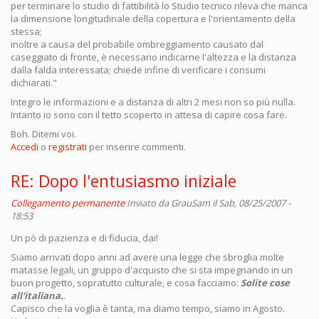
per terminare lo studio di fattibilità lo Studio tecnico rileva che manca
la dimensione longitudinale della copertura e l'orientamento della
stessa;
inoltre a causa del probabile ombreggiamento causato dal
caseggiato di fronte, è necessario indicarne l'altezza e la distanza
dalla falda interessata; chiede infine di verificare i consumi
dichiarati."
Integro le informazioni e a distanza di altri 2 mesi non so più nulla.
Intanto io sono con il tetto scoperto in attesa di capire cosa fare.
Boh. Ditemi voi.
Accedi
o
registrati
per inserire commenti.
RE: Dopo l'entusiasmo iniziale
Collegamento permanente
Inviato da
GrauSam
il Sab, 08/25/2007 -
18:53
Un pò di pazienza e di fiducia, dai!
Siamo arrivati dopo anni ad avere una legge che sbroglia molte
matasse legali, un gruppo d'acquisto che si sta impegnando in un
buon progetto, sopratutto culturale, e cosa facciamo:
Solite cose
all'italiana.
.
Capisco che la voglia è tanta, ma diamo tempo, siamo in Agosto.