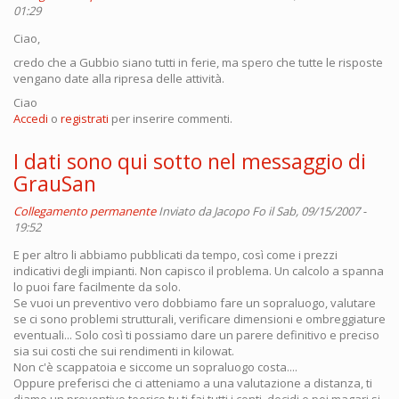
01:29
Ciao,
credo che a Gubbio siano tutti in ferie, ma spero che tutte le risposte
vengano date alla ripresa delle attività.
Ciao
Accedi
o
registrati
per inserire commenti.
I dati sono qui sotto nel messaggio di
GrauSan
Collegamento permanente
Inviato da
Jacopo Fo
il Sab, 09/15/2007 -
19:52
E per altro li abbiamo pubblicati da tempo, così come i prezzi
indicativi degli impianti. Non capisco il problema. Un calcolo a spanna
lo puoi fare facilmente da solo.
Se vuoi un preventivo vero dobbiamo fare un sopraluogo, valutare
se ci sono problemi strutturali, verificare dimensioni e ombreggiature
eventuali... Solo così ti possiamo dare un parere definitivo e preciso
sia sui costi che sui rendimenti in kilowat.
Non c'è scappatoia e siccome un sopraluogo costa....
Oppure preferisci che ci atteniamo a una valutazione a distanza, ti
diamo un preventivo teorico tu ti fai tutti i conti, decidi e poi magari si