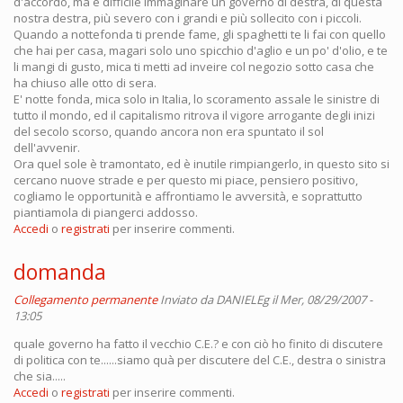
d'accordo, ma è difficile immaginare un governo di destra, di questa
nostra destra, più severo con i grandi e più sollecito con i piccoli.
Quando a nottefonda ti prende fame, gli spaghetti te li fai con quello
che hai per casa, magari solo uno spicchio d'aglio e un po' d'olio, e te
li mangi di gusto, mica ti metti ad inveire col negozio sotto casa che
ha chiuso alle otto di sera.
E' notte fonda, mica solo in Italia, lo scoramento assale le sinistre di
tutto il mondo, ed il capitalismo ritrova il vigore arrogante degli inizi
del secolo scorso, quando ancora non era spuntato il sol
dell'avvenir.
Ora quel sole è tramontato, ed è inutile rimpiangerlo, in questo sito si
cercano nuove strade e per questo mi piace, pensiero positivo,
cogliamo le opportunità e affrontiamo le avversità, e soprattutto
piantiamola di piangerci addosso.
Accedi
o
registrati
per inserire commenti.
domanda
Collegamento permanente
Inviato da
DANIELEg
il Mer, 08/29/2007 -
13:05
quale governo ha fatto il vecchio C.E.? e con ciò ho finito di discutere
di politica con te......siamo quà per discutere del C.E., destra o sinistra
che sia.....
Accedi
o
registrati
per inserire commenti.