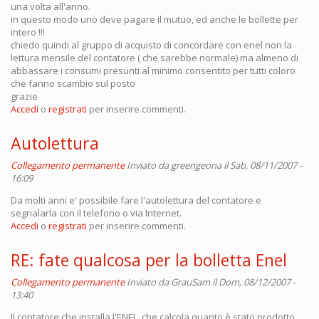
una volta all'anno.
in questo modo uno deve pagare il mutuo, ed anche le bollette per
intero !!!
chiedo quindi al gruppo di acquisto di concordare con enel non la
lettura mensile del contatore ( che sarebbe normale) ma almeno di
abbassare i consumi presunti al minimo consentito per tutti coloro
che fanno scambio sul posto
grazie
Accedi
o
registrati
per inserire commenti.
Autolettura
Collegamento permanente
Inviato da
greengeona
il Sab, 08/11/2007 -
16:09
Da molti anni e' possibile fare l'autolettura del contatore e
segnalarla con il telefono o via Internet.
Accedi
o
registrati
per inserire commenti.
RE: fate qualcosa per la bolletta Enel
Collegamento permanente
Inviato da
GrauSam
il Dom, 08/12/2007 -
13:40
Il contatore che installa l'ENEL, che calcola quanto è stato prodotto