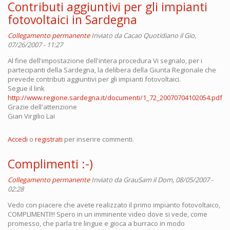
Contributi aggiuntivi per gli impianti
fotovoltaici in Sardegna
Collegamento permanente
Inviato da
Cacao Quotidiano
il Gio,
07/26/2007 - 11:27
Al fine dell'impostazione dell'intera procedura Vi segnalo, per i
partecipanti della Sardegna, la delibera della Giunta Regionale che
prevede contributi aggiuntivi per gli impianti fotovoltaici.
Segue il link
http://www.regione.sardegna.it/documenti/1_72_20070704102054.pdf
Grazie dell'attenzione
Gian Virgilio Lai
Accedi
o
registrati
per inserire commenti.
Complimenti :-)
Collegamento permanente
Inviato da
GrauSam
il Dom, 08/05/2007 -
02:28
Vedo con piacere che avete realizzato il primo impianto fotovoltaico,
COMPLIMENTI!!! Spero in un imminente video dove si vede, come
promesso, che parla tre lingue e gioca a burraco in modo