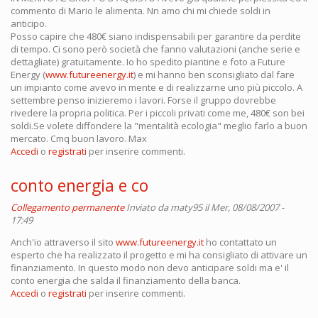
commento di Mario le alimenta. Nn amo chi mi chiede soldi in
anticipo.
Posso capire che 480€ siano indispensabili per garantire da perdite
di tempo. Ci sono però società che fanno valutazioni (anche serie e
dettagliate) gratuitamente. Io ho spedito piantine e foto a Future
Energy (
www.futureenergy.it
) e mi hanno ben sconsigliato dal fare
un impianto come avevo in mente e di realizzarne uno più piccolo. A
settembre penso inizieremo i lavori. Forse il gruppo dovrebbe
rivedere la propria politica. Per i piccoli privati come me, 480€ son bei
soldi.Se volete diffondere la "mentalità ecologia" meglio farlo a buon
mercato. Cmq buon lavoro. Max
Accedi
o
registrati
per inserire commenti.
conto energia e co
Collegamento permanente
Inviato da
maty95
il Mer, 08/08/2007 -
17:49
Anch'io attraverso il sito
www.futureenergy.it
ho contattato un
esperto che ha realizzato il progetto e mi ha consigliato di attivare un
finanziamento. In questo modo non devo anticipare soldi ma e' il
conto energia che salda il finanziamento della banca.
Accedi
o
registrati
per inserire commenti.