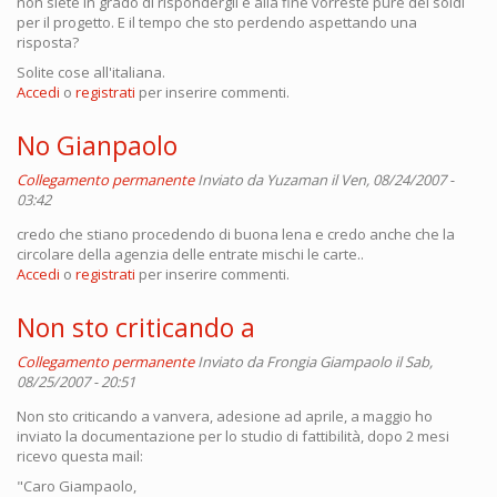
non siete in grado di rispondergli e alla fine vorreste pure dei soldi
per il progetto. E il tempo che sto perdendo aspettando una
risposta?
Solite cose all'italiana.
Accedi
o
registrati
per inserire commenti.
No Gianpaolo
Collegamento permanente
Inviato da
Yuzaman
il Ven, 08/24/2007 -
03:42
credo che stiano procedendo di buona lena e credo anche che la
circolare della agenzia delle entrate mischi le carte..
Accedi
o
registrati
per inserire commenti.
Non sto criticando a
Collegamento permanente
Inviato da
Frongia Giampaolo
il Sab,
08/25/2007 - 20:51
Non sto criticando a vanvera, adesione ad aprile, a maggio ho
inviato la documentazione per lo studio di fattibilità, dopo 2 mesi
ricevo questa mail:
"Caro Giampaolo,