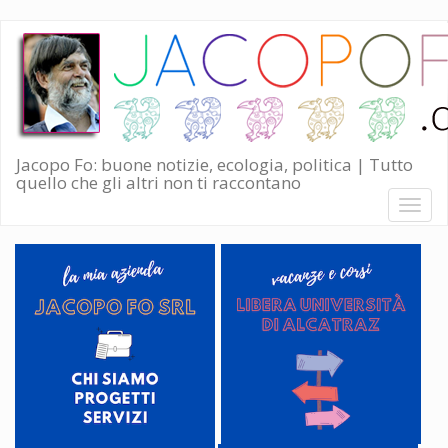
Salta
al
contenuto
principale
Jacopo Fo: buone notizie, ecologia, politica | Tutto
quello che gli altri non ti raccontano
Toggl
naviga