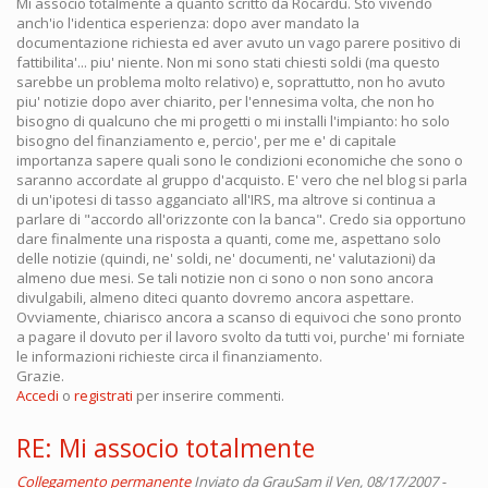
Mi associo totalmente a quanto scritto da Rocardu. Sto vivendo
anch'io l'identica esperienza: dopo aver mandato la
documentazione richiesta ed aver avuto un vago parere positivo di
fattibilita'... piu' niente. Non mi sono stati chiesti soldi (ma questo
sarebbe un problema molto relativo) e, soprattutto, non ho avuto
piu' notizie dopo aver chiarito, per l'ennesima volta, che non ho
bisogno di qualcuno che mi progetti o mi installi l'impianto: ho solo
bisogno del finanziamento e, percio', per me e' di capitale
importanza sapere quali sono le condizioni economiche che sono o
saranno accordate al gruppo d'acquisto. E' vero che nel blog si parla
di un'ipotesi di tasso agganciato all'IRS, ma altrove si continua a
parlare di "accordo all'orizzonte con la banca". Credo sia opportuno
dare finalmente una risposta a quanti, come me, aspettano solo
delle notizie (quindi, ne' soldi, ne' documenti, ne' valutazioni) da
almeno due mesi. Se tali notizie non ci sono o non sono ancora
divulgabili, almeno diteci quanto dovremo ancora aspettare.
Ovviamente, chiarisco ancora a scanso di equivoci che sono pronto
a pagare il dovuto per il lavoro svolto da tutti voi, purche' mi forniate
le informazioni richieste circa il finanziamento.
Grazie.
Accedi
o
registrati
per inserire commenti.
RE: Mi associo totalmente
Collegamento permanente
Inviato da
GrauSam
il Ven, 08/17/2007 -