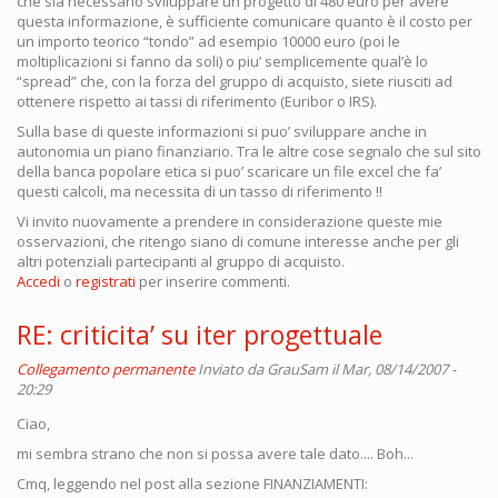
che sia necessario sviluppare un progetto di 480 euro per avere
questa informazione, è sufficiente comunicare quanto è il costo per
un importo teorico “tondo” ad esempio 10000 euro (poi le
moltiplicazioni si fanno da soli) o piu’ semplicemente qual’è lo
“spread” che, con la forza del gruppo di acquisto, siete riusciti ad
ottenere rispetto ai tassi di riferimento (Euribor o IRS).
Sulla base di queste informazioni si puo’ sviluppare anche in
autonomia un piano finanziario. Tra le altre cose segnalo che sul sito
della banca popolare etica si puo’ scaricare un file excel che fa’
questi calcoli, ma necessita di un tasso di riferimento !!
Vi invito nuovamente a prendere in considerazione queste mie
osservazioni, che ritengo siano di comune interesse anche per gli
altri potenziali partecipanti al gruppo di acquisto.
Accedi
o
registrati
per inserire commenti.
RE: criticita’ su iter progettuale
Collegamento permanente
Inviato da
GrauSam
il Mar, 08/14/2007 -
20:29
Ciao,
mi sembra strano che non si possa avere tale dato.... Boh...
Cmq, leggendo nel post alla sezione FINANZIAMENTI: