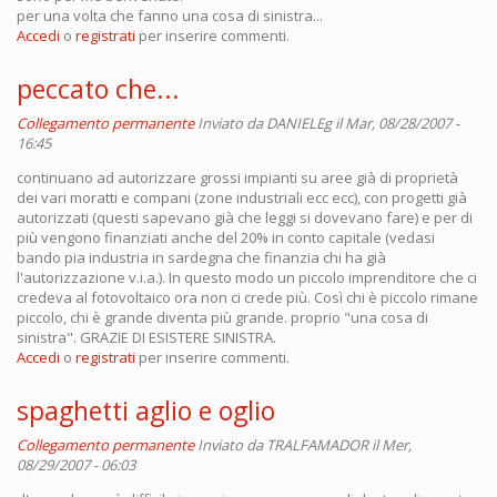
per una volta che fanno una cosa di sinistra...
Accedi
o
registrati
per inserire commenti.
peccato che...
Collegamento permanente
Inviato da
DANIELEg
il Mar, 08/28/2007 -
16:45
continuano ad autorizzare grossi impianti su aree già di proprietà
dei vari moratti e compani (zone industriali ecc ecc), con progetti già
autorizzati (questi sapevano già che leggi si dovevano fare) e per di
più vengono finanziati anche del 20% in conto capitale (vedasi
bando pia industria in sardegna che finanzia chi ha già
l'autorizzazione v.i.a.). In questo modo un piccolo imprenditore che ci
credeva al fotovoltaico ora non ci crede più. Così chi è piccolo rimane
piccolo, chi è grande diventa più grande. proprio "una cosa di
sinistra". GRAZIE DI ESISTERE SINISTRA.
Accedi
o
registrati
per inserire commenti.
spaghetti aglio e oglio
Collegamento permanente
Inviato da
TRALFAMADOR
il Mer,
08/29/2007 - 06:03