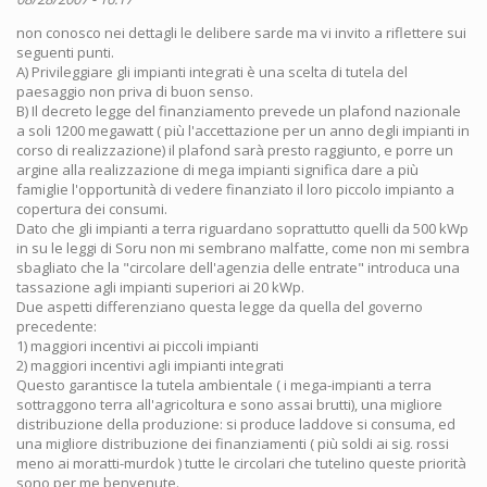
non conosco nei dettagli le delibere sarde ma vi invito a riflettere sui
seguenti punti.
A) Privileggiare gli impianti integrati è una scelta di tutela del
paesaggio non priva di buon senso.
B) Il decreto legge del finanziamento prevede un plafond nazionale
a soli 1200 megawatt ( più l'accettazione per un anno degli impianti in
corso di realizzazione) il plafond sarà presto raggiunto, e porre un
argine alla realizzazione di mega impianti significa dare a più
famiglie l'opportunità di vedere finanziato il loro piccolo impianto a
copertura dei consumi.
Dato che gli impianti a terra riguardano soprattutto quelli da 500 kWp
in su le leggi di Soru non mi sembrano malfatte, come non mi sembra
sbagliato che la "circolare dell'agenzia delle entrate" introduca una
tassazione agli impianti superiori ai 20 kWp.
Due aspetti differenziano questa legge da quella del governo
precedente:
1) maggiori incentivi ai piccoli impianti
2) maggiori incentivi agli impianti integrati
Questo garantisce la tutela ambientale ( i mega-impianti a terra
sottraggono terra all'agricoltura e sono assai brutti), una migliore
distribuzione della produzione: si produce laddove si consuma, ed
una migliore distribuzione dei finanziamenti ( più soldi ai sig. rossi
meno ai moratti-murdok ) tutte le circolari che tutelino queste priorità
sono per me benvenute.