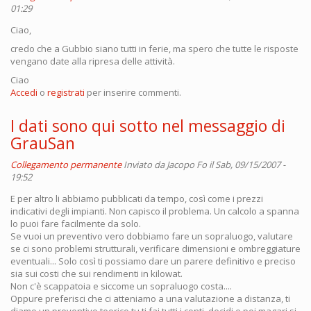
01:29
Ciao,
credo che a Gubbio siano tutti in ferie, ma spero che tutte le risposte
vengano date alla ripresa delle attività.
Ciao
Accedi
o
registrati
per inserire commenti.
I dati sono qui sotto nel messaggio di
GrauSan
Collegamento permanente
Inviato da
Jacopo Fo
il Sab, 09/15/2007 -
19:52
E per altro li abbiamo pubblicati da tempo, così come i prezzi
indicativi degli impianti. Non capisco il problema. Un calcolo a spanna
lo puoi fare facilmente da solo.
Se vuoi un preventivo vero dobbiamo fare un sopraluogo, valutare
se ci sono problemi strutturali, verificare dimensioni e ombreggiature
eventuali... Solo così ti possiamo dare un parere definitivo e preciso
sia sui costi che sui rendimenti in kilowat.
Non c'è scappatoia e siccome un sopraluogo costa....
Oppure preferisci che ci atteniamo a una valutazione a distanza, ti
diamo un preventivo teorico tu ti fai tutti i conti, decidi e poi magari si