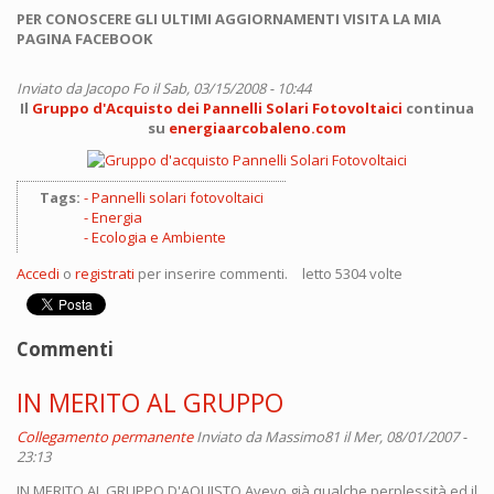
PER CONOSCERE GLI ULTIMI AGGIORNAMENTI VISITA LA MIA
PAGINA FACEBOOK
Inviato da
Jacopo Fo
il Sab, 03/15/2008 - 10:44
Il
Gruppo d'Acquisto dei Pannelli Solari Fotovoltaici
continua
su
energiaarcobaleno.com
Tags:
Pannelli solari fotovoltaici
Energia
Ecologia e Ambiente
Accedi
o
registrati
per inserire commenti.
letto 5304 volte
Commenti
IN MERITO AL GRUPPO
Collegamento permanente
Inviato da
Massimo81
il Mer, 08/01/2007 -
23:13
IN MERITO AL GRUPPO D'AQUISTO Avevo già qualche perplessità ed il