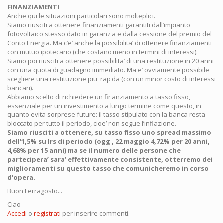
FINANZIAMENTI
Anche qui le situazioni particolari sono molteplici.
Siamo riusciti a ottenere finanziamenti garantiti dall’impianto
fotovoltaico stesso dato in garanzia e dalla cessione del premio del
Conto Energia. Ma c’e’ anche la possibilita’ di ottenere finanziamenti
con mutuo ipotecario (che costano meno in termini di interessi).
Siamo poi riusciti a ottenere possibilita’ di una restituzione in 20 anni
con una quota di guadagno immediato. Ma e’ ovviamente possibile
scegliere una restituzione piu' rapida (con un minor costo di interessi
bancari).
Abbiamo scelto di richiedere un finanziamento a tasso fisso,
essenziale per un investimento a lungo termine come questo, in
quanto evita sorprese future: il tasso stipulato con la banca resta
bloccato per tutto il periodo, cioe’ non segue l’inflazione.
Siamo riusciti a ottenere, su tasso fisso uno spread massimo
dell'1,5% su Irs di periodo (oggi, 22 maggio 4,72% per 20 anni,
4,68% per 15 anni) ma se il numero delle persone che
partecipera’ sara’ effettivamente consistente, otterremo dei
miglioramenti su questo tasso che comunicheremo in corso
d'opera.
Buon Ferragosto...
Ciao
Accedi
o
registrati
per inserire commenti.