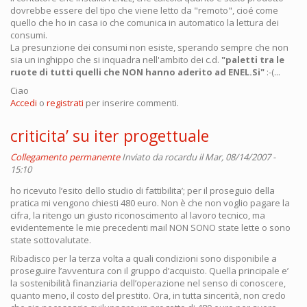
dovrebbe essere del tipo che viene letto da "remoto", cioé come
quello che ho in casa io che comunica in automatico la lettura dei
consumi.
La presunzione dei consumi non esiste, sperando sempre che non
sia un inghippo che si inquadra nell'ambito dei c.d.
"paletti tra le
ruote di tutti quelli che NON hanno aderito ad ENEL.Si"
:-(...
Ciao
Accedi
o
registrati
per inserire commenti.
criticita’ su iter progettuale
Collegamento permanente
Inviato da
rocardu
il Mar, 08/14/2007 -
15:10
ho ricevuto l’esito dello studio di fattibilita’; per il proseguio della
pratica mi vengono chiesti 480 euro. Non è che non voglio pagare la
cifra, la ritengo un giusto riconoscimento al lavoro tecnico, ma
evidentemente le mie precedenti mail NON SONO state lette o sono
state sottovalutate.
Ribadisco per la terza volta a quali condizioni sono disponibile a
proseguire l’avventura con il gruppo d’acquisto. Quella principale e’
la sostenibilità finanziaria dell’operazione nel senso di conoscere,
quanto meno, il costo del prestito. Ora, in tutta sincerità, non credo