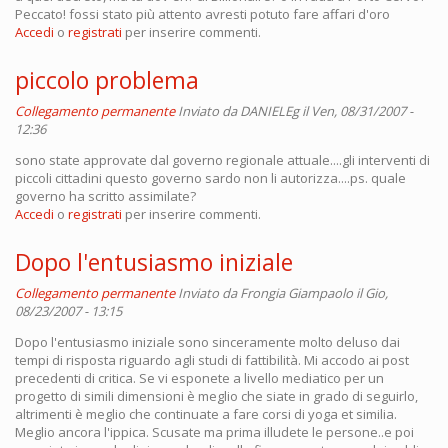
Peccato! fossi stato più attento avresti potuto fare affari d'oro
Accedi
o
registrati
per inserire commenti.
piccolo problema
Collegamento permanente
Inviato da
DANIELEg
il Ven, 08/31/2007 -
12:36
sono state approvate dal governo regionale attuale....gli interventi di
piccoli cittadini questo governo sardo non li autorizza....ps. quale
governo ha scritto assimilate?
Accedi
o
registrati
per inserire commenti.
Dopo l'entusiasmo iniziale
Collegamento permanente
Inviato da
Frongia Giampaolo
il Gio,
08/23/2007 - 13:15
Dopo l'entusiasmo iniziale sono sinceramente molto deluso dai
tempi di risposta riguardo agli studi di fattibilità. Mi accodo ai post
precedenti di critica. Se vi esponete a livello mediatico per un
progetto di simili dimensioni è meglio che siate in grado di seguirlo,
altrimenti è meglio che continuate a fare corsi di yoga et similia.
Meglio ancora l'ippica. Scusate ma prima illudete le persone..e poi