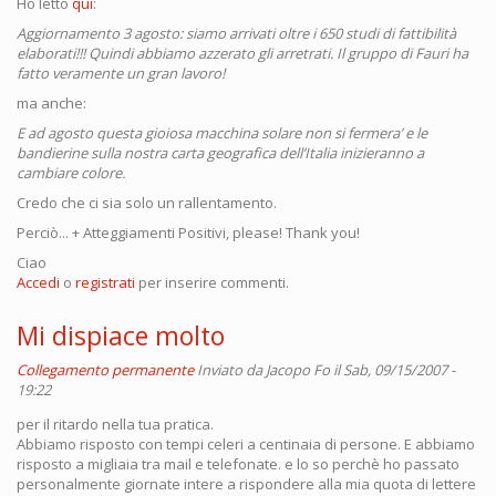
Ho letto
qui
:
Aggiornamento 3 agosto: siamo arrivati oltre i 650 studi di fattibilità
elaborati!!! Quindi abbiamo azzerato gli arretrati. Il gruppo di Fauri ha
fatto veramente un gran lavoro!
ma anche:
E ad agosto questa gioiosa macchina solare non si fermera’ e le
bandierine sulla nostra carta geografica dell’Italia inizieranno a
cambiare colore.
Credo che ci sia solo un rallentamento.
Perciò... + Atteggiamenti Positivi, please! Thank you!
Ciao
Accedi
o
registrati
per inserire commenti.
Mi dispiace molto
Collegamento permanente
Inviato da
Jacopo Fo
il Sab, 09/15/2007 -
19:22
per il ritardo nella tua pratica.
Abbiamo risposto con tempi celeri a centinaia di persone. E abbiamo
risposto a migliaia tra mail e telefonate. e lo so perchè ho passato
personalmente giornate intere a rispondere alla mia quota di lettere