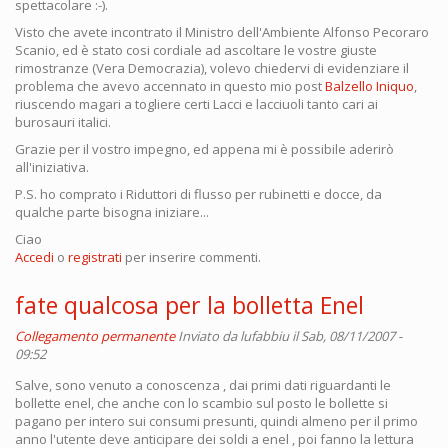
spettacolare :-).
Visto che avete incontrato il Ministro dell'Ambiente Alfonso Pecoraro
Scanio, ed è stato cosi cordiale ad ascoltare le vostre giuste
rimostranze (Vera Democrazia), volevo chiedervi di evidenziare il
problema che avevo accennato in questo mio post
Balzello Iniquo
,
riuscendo magari a togliere certi Lacci e lacciuoli tanto cari ai
burosauri italici.
Grazie per il vostro impegno, ed appena mi è possibile aderirò
all'iniziativa.
P.S. ho comprato i Riduttori di flusso per rubinetti e docce, da
qualche parte bisogna iniziare...
Ciao
Accedi
o
registrati
per inserire commenti.
fate qualcosa per la bolletta Enel
Collegamento permanente
Inviato da
lufabbiu
il Sab, 08/11/2007 -
09:52
Salve, sono venuto a conoscenza , dai primi dati riguardanti le
bollette enel, che anche con lo scambio sul posto le bollette si
pagano per intero sui consumi presunti, quindi almeno per il primo
anno l'utente deve anticipare dei soldi a enel , poi fanno la lettura