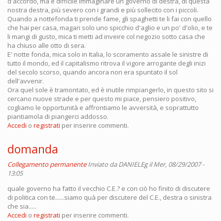
d'accordo, ma è difficile immaginare un governo di destra, di questa
nostra destra, più severo con i grandi e più sollecito con i piccoli.
Quando a nottefonda ti prende fame, gli spaghetti te li fai con quello
che hai per casa, magari solo uno spicchio d'aglio e un po' d'olio, e te
li mangi di gusto, mica ti metti ad inveire col negozio sotto casa che
ha chiuso alle otto di sera.
E' notte fonda, mica solo in Italia, lo scoramento assale le sinistre di
tutto il mondo, ed il capitalismo ritrova il vigore arrogante degli inizi
del secolo scorso, quando ancora non era spuntato il sol
dell'avvenir.
Ora quel sole è tramontato, ed è inutile rimpiangerlo, in questo sito si
cercano nuove strade e per questo mi piace, pensiero positivo,
cogliamo le opportunità e affrontiamo le avversità, e soprattutto
piantiamola di piangerci addosso.
Accedi
o
registrati
per inserire commenti.
domanda
Collegamento permanente
Inviato da
DANIELEg
il Mer, 08/29/2007 -
13:05
quale governo ha fatto il vecchio C.E.? e con ciò ho finito di discutere
di politica con te......siamo quà per discutere del C.E., destra o sinistra
che sia.....
Accedi
o
registrati
per inserire commenti.