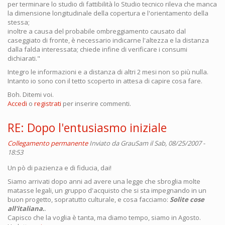
per terminare lo studio di fattibilità lo Studio tecnico rileva che manca
la dimensione longitudinale della copertura e l'orientamento della
stessa;
inoltre a causa del probabile ombreggiamento causato dal
caseggiato di fronte, è necessario indicarne l'altezza e la distanza
dalla falda interessata; chiede infine di verificare i consumi
dichiarati."
Integro le informazioni e a distanza di altri 2 mesi non so più nulla.
Intanto io sono con il tetto scoperto in attesa di capire cosa fare.
Boh. Ditemi voi.
Accedi
o
registrati
per inserire commenti.
RE: Dopo l'entusiasmo iniziale
Collegamento permanente
Inviato da
GrauSam
il Sab, 08/25/2007 -
18:53
Un pò di pazienza e di fiducia, dai!
Siamo arrivati dopo anni ad avere una legge che sbroglia molte
matasse legali, un gruppo d'acquisto che si sta impegnando in un
buon progetto, sopratutto culturale, e cosa facciamo:
Solite cose
all'italiana.
.
Capisco che la voglia è tanta, ma diamo tempo, siamo in Agosto.