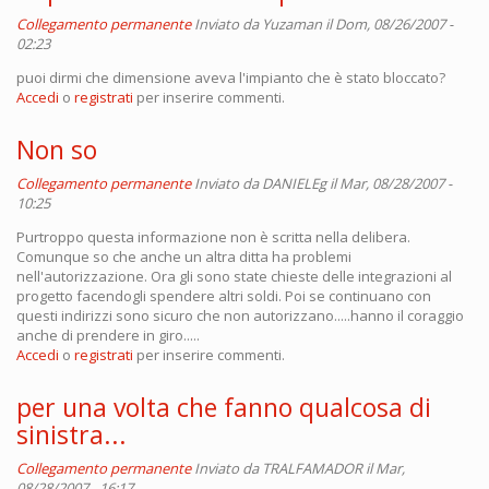
Collegamento permanente
Inviato da
Yuzaman
il Dom, 08/26/2007 -
02:23
puoi dirmi che dimensione aveva l'impianto che è stato bloccato?
Accedi
o
registrati
per inserire commenti.
Non so
Collegamento permanente
Inviato da
DANIELEg
il Mar, 08/28/2007 -
10:25
Purtroppo questa informazione non è scritta nella delibera.
Comunque so che anche un altra ditta ha problemi
nell'autorizzazione. Ora gli sono state chieste delle integrazioni al
progetto facendogli spendere altri soldi. Poi se continuano con
questi indirizzi sono sicuro che non autorizzano.....hanno il coraggio
anche di prendere in giro.....
Accedi
o
registrati
per inserire commenti.
per una volta che fanno qualcosa di
sinistra...
Collegamento permanente
Inviato da
TRALFAMADOR
il Mar,
08/28/2007 - 16:17