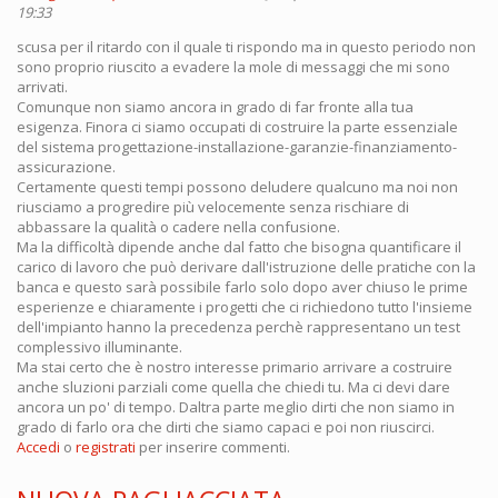
19:33
scusa per il ritardo con il quale ti rispondo ma in questo periodo non
sono proprio riuscito a evadere la mole di messaggi che mi sono
arrivati.
Comunque non siamo ancora in grado di far fronte alla tua
esigenza. Finora ci siamo occupati di costruire la parte essenziale
del sistema progettazione-installazione-garanzie-finanziamento-
assicurazione.
Certamente questi tempi possono deludere qualcuno ma noi non
riusciamo a progredire più velocemente senza rischiare di
abbassare la qualità o cadere nella confusione.
Ma la difficoltà dipende anche dal fatto che bisogna quantificare il
carico di lavoro che può derivare dall'istruzione delle pratiche con la
banca e questo sarà possibile farlo solo dopo aver chiuso le prime
esperienze e chiaramente i progetti che ci richiedono tutto l'insieme
dell'impianto hanno la precedenza perchè rappresentano un test
complessivo illuminante.
Ma stai certo che è nostro interesse primario arrivare a costruire
anche sluzioni parziali come quella che chiedi tu. Ma ci devi dare
ancora un po' di tempo. Daltra parte meglio dirti che non siamo in
grado di farlo ora che dirti che siamo capaci e poi non riuscirci.
Accedi
o
registrati
per inserire commenti.