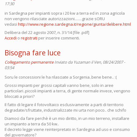
17:30
in Sardegna per impianti sopra i 20 kw a terra ed in zona agricola
non vengono rilasciate autorizzazioni........grazie sORU
vedasi
http://www.regione.sardegna.it/regione/giunta/delibere.html
Delibera del 22 agosto 2007, n. 31/14 [file .pdf]
Accedi
o
registrati
per inserire commenti.
Bisogna fare luce
Collegamento permanente
Inviato da
Yuzaman
il Ven, 08/24/2007 -
03:54
Soru le concessioni le ha rilasciate a Sorgenia..bene bene.. :(
Grossi impianti per grossi capitali vanno bene, solo in aree
particolari..piccoli impianti a terra, di gente normale invece, vengono
bloccati a priori?
Il fatto di legare il fotovoltaico esclusivamente a parti di territorio
degradate/sfruttate, industrializzate mi urta non poco.. che schifo
Diamoci da fare perchè è un mio diritto, in un mio terreno, installare
un impianto a terra da 50 kw..
Il decreto legge viene reinterpretato in Sardegna ad uso e consumo
del governatore?