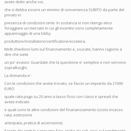
avete detto anche voi,
che ci debba essere un minimo di convenienza SUBITO da parte del
privato in
presenza di condizioni certe. In sostanza io non ritengo etico
foraggiare un mercato in cui gli incentivi sono completamente
appannaggio di una lobby
produttore/installatore/certificatore/eccetera.
Molti chiedono lumi sul finanziamento e, scusate, hanno ragione a
dire che siete
un po' evasivi. Guardate che la questione e' semplice e non servono
sopralluoghi.
La domanda e':
Con le condizioni che avete trovato, se faccio un impianto da 21000
EURO
quale rata pago su 20 anni a tasso fisso con i tassi e spread che
avete indicato
e quali sono le altre condizioni del finananziamento (costo incasso
rata, estinzione
anticipata, pratica di accensione).
Il resto dei conti lo sappiamo fare anche da soli, cioe' sul rendimento