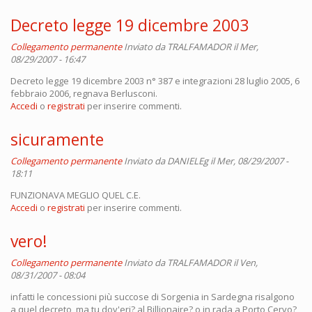
Decreto legge 19 dicembre 2003
Collegamento permanente
Inviato da
TRALFAMADOR
il Mer,
08/29/2007 - 16:47
Decreto legge 19 dicembre 2003 n° 387 e integrazioni 28 luglio 2005, 6
febbraio 2006, regnava Berlusconi.
Accedi
o
registrati
per inserire commenti.
sicuramente
Collegamento permanente
Inviato da
DANIELEg
il Mer, 08/29/2007 -
18:11
FUNZIONAVA MEGLIO QUEL C.E.
Accedi
o
registrati
per inserire commenti.
vero!
Collegamento permanente
Inviato da
TRALFAMADOR
il Ven,
08/31/2007 - 08:04
infatti le concessioni più succose di Sorgenia in Sardegna risalgono
a quel decreto, ma tu dov'eri? al Billionaire? o in rada a Porto Cervo?