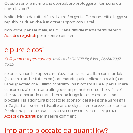
Queste sono le norme che dovrebbero proteggere il territorio da
speculazioni?
Molto deluso da tutto ciò, tra l'altro Sorgenia=De benedetti e leggo su
repubblica di ieri che è in ottimi rapporti con Tiscali..
Non vorrei pensar male, ma mi viene difficile mantenermi sereno.
Accedi
o
registrati
per inserire commenti.
e pure è così
Collegamento permanente
Inviato da
DANIELEg
il Ven, 08/24/2007 -
13:26
se ancora non lo sapevi caro Yuzaman, soru fa affari con mardok
(ski) con tronchetti (telecom) con moratti (pale eoliche solo a lui) con
l'enel (peccato che l'ultimo contratto l'ha bloccato il T.A.R. per la libera
concorrenza) e con tanti altri grossi imprenditori dato che si "dice"
che sta comprando ettari di terreno lungo le coste che ora sono
bloccate. Ha addiritura bloccato lo sponsor della Regione Sardegna
al Cagliari per scriverci tiscali e anche sky a meno prezzo....e questo
è solo una piccola cosa ...... AIUTATECI DA QUESTO DELINQUENTE
Accedi
o
registrati
per inserire commenti.
impianto bloccato da quanti kw?