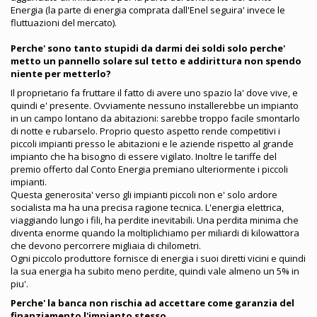
Energia (la parte di energia comprata dall'Enel seguira' invece le
fluttuazioni del mercato).
Perche' sono tanto stupidi da darmi dei soldi solo perche'
metto un pannello solare sul tetto e addirittura non spendo
niente per metterlo?
Il proprietario fa fruttare il fatto di avere uno spazio la' dove vive, e
quindi e' presente. Ovviamente nessuno installerebbe un impianto
in un campo lontano da abitazioni: sarebbe troppo facile smontarlo
di notte e rubarselo. Proprio questo aspetto rende competitivi i
piccoli impianti presso le abitazioni e le aziende rispetto al grande
impianto che ha bisogno di essere vigilato. Inoltre le tariffe del
premio offerto dal Conto Energia premiano ulteriormente i piccoli
impianti.
Questa generosita' verso gli impianti piccoli non e' solo ardore
socialista ma ha una precisa ragione tecnica. L'energia elettrica,
viaggiando lungo i fili, ha perdite inevitabili. Una perdita minima che
diventa enorme quando la moltiplichiamo per miliardi di kilowattora
che devono percorrere migliaia di chilometri.
Ogni piccolo produttore fornisce di energia i suoi diretti vicini e quindi
la sua energia ha subito meno perdite, quindi vale almeno un 5% in
piu'.
Perche' la banca non rischia ad accettare come garanzia del
finanziamento l'impianto stesso.