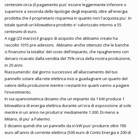
centesimi circa (il pagamento puo' essere leggermente inferiore o
superiore a seconda delle tipologie degli impianti), oltre all'energia
prodotta che il proprietario risparmia in quanto non l'acquista piu'. In
totale quindi un kilowattora prodotto e' valorizzato intorno a 55
centesimi di euro.
A oggi (23 marzo) il gruppo di acquisto che abbiamo creato ha
raccolto 1015 pre-adesioni. Abbiamo anche ottenuto che le banche
ci finanzino la totalita' del costo dell'impianto, che ripagheremo con
denaro ricavato dalla vendita del 75% circa della nostra produzione,
in 20 anni.
Riassumendo: dal giorno successivo all'allacciamento del tuo
pannello solare alla rete elettrica inizi a guadagnare un quarto del
valore della produzione mentre i restanti tre quarti vanno a pagare
l'investimento.
In via spannometrica diciamo che un impianto da 1 kW produce 1
kilowattora di energia elettrica durante un'ora di esposizione al sole
mentre in un anno ne produrra' mediamente 1.300. Di meno a
Milano, di piu' a Palermo.
E diciamo quindi che un pannello da in kW puo' produrre oltre 700
euro all'anno di corrente elettrica (500 euro di Conto Energia e 200 di