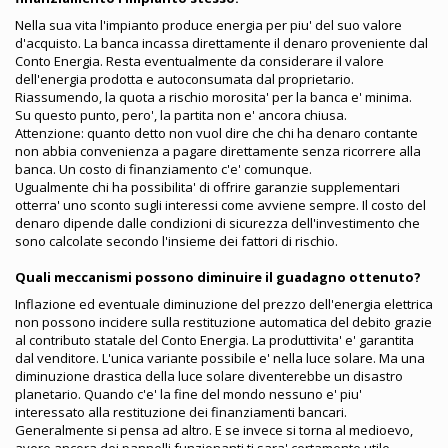
Nella sua vita l'impianto produce energia per piu' del suo valore
d'acquisto. La banca incassa direttamente il denaro proveniente dal
Conto Energia. Resta eventualmente da considerare il valore
dell'energia prodotta e autoconsumata dal proprietario.
Riassumendo, la quota a rischio morosita' per la banca e' minima.
Su questo punto, pero', la partita non e' ancora chiusa.
Attenzione: quanto detto non vuol dire che chi ha denaro contante
non abbia convenienza a pagare direttamente senza ricorrere alla
banca. Un costo di finanziamento c'e' comunque.
Ugualmente chi ha possibilita' di offrire garanzie supplementari
otterra' uno sconto sugli interessi come avviene sempre. Il costo del
denaro dipende dalle condizioni di sicurezza dell'investimento che
sono calcolate secondo l'insieme dei fattori di rischio.
Quali meccanismi possono diminuire il guadagno ottenuto?
Inflazione ed eventuale diminuzione del prezzo dell'energia elettrica
non possono incidere sulla restituzione automatica del debito grazie
al contributo statale del Conto Energia. La produttivita' e' garantita
dal venditore. L'unica variante possibile e' nella luce solare. Ma una
diminuzione drastica della luce solare diventerebbe un disastro
planetario. Quando c'e' la fine del mondo nessuno e' piu'
interessato alla restituzione dei finanziamenti bancari.
Generalmente si pensa ad altro. E se invece si torna al medioevo,
avere ancora dei pannelli funzionanti ti sara' certamente utile