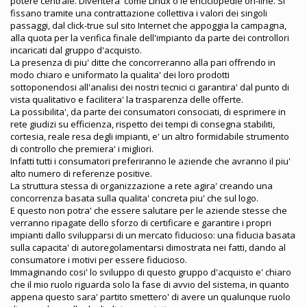
potere centrale. Diventera' come Linux o le enciclopedie on-line. Si
fissano tramite una contrattazione collettiva i valori dei singoli
passaggi, dal click-true sul sito Internet che appoggia la campagna,
alla quota per la verifica finale dell'impianto da parte dei controllori
incaricati dal gruppo d'acquisto.
La presenza di piu' ditte che concorreranno alla pari offrendo in
modo chiaro e uniformato la qualita' dei loro prodotti
sottoponendosi all'analisi dei nostri tecnici ci garantira' dal punto di
vista qualitativo e facilitera' la trasparenza delle offerte.
La possibilita', da parte dei consumatori consociati, di esprimere in
rete giudizi su efficienza, rispetto dei tempi di consegna stabiliti,
cortesia, reale resa degli impianti, e' un altro formidabile strumento
di controllo che premiera' i migliori.
Infatti tutti i consumatori preferiranno le aziende che avranno il piu'
alto numero di referenze positive.
La struttura stessa di organizzazione a rete agira' creando una
concorrenza basata sulla qualita' concreta piu' che sul logo.
E questo non potra' che essere salutare per le aziende stesse che
verranno ripagate dello sforzo di certificare e garantire i propri
impianti dallo svilupparsi di un mercato fiducioso: una fiducia basata
sulla capacita' di autoregolamentarsi dimostrata nei fatti, dando al
consumatore i motivi per essere fiducioso.
Immaginando cosi' lo sviluppo di questo gruppo d'acquisto e' chiaro
che il mio ruolo riguarda solo la fase di avvio del sistema, in quanto
appena questo sara' partito smettero' di avere un qualunque ruolo