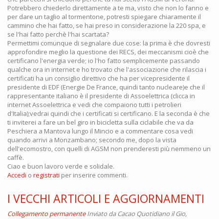
Potrebbero chiederlo direttamente a te ma, visto che non lo fanno e
per dare un taglio al tormentone, potresti spiegare chiaramente il
cammino che hai fatto, se hai preso in considerazione la 220 spa, e
se l'hai fatto perchè l'hai scartata?
Permettimi comunque di segnalare due cose: la prima è che dovresti
approfondire meglio la questione dei RECS, dei meccanismi cioè che
certificano l'energia verde; io l'ho fatto semplicemente passando
qualche ora in internet e ho trovato che l'associazione che rilascia i
certificati ha un consiglio direttivo che ha per vicepresidente il
presidente di EDF (Energie De France, quindi tanto nucleare)e che il
rappresentante italiano è il presidente di Assoelettrica (clicca in
internet Assoelettrica e vedi che compaiono tutti i petrolieri
d'Italia);vedrai quindi che i certificati si certificano. E la seconda è che
ti inviterei a fare un bel giro in bicicletta sulla ciclabile che va da
Peschiera a Mantova lungo il Mincio e a commentare cosa vedi
quando arrivi a Monzambano; secondo me, dopo la vista
dell'ecomostro, con quelli di AGSM non prenderesti più nemmeno un
caffè.
Ciao e buon lavoro verde e solidale.
Accedi
o
registrati
per inserire commenti.
I VECCHI ARTICOLI E AGGIORNAMENTI
Collegamento permanente
Inviato da
Cacao Quotidiano
il Gio,