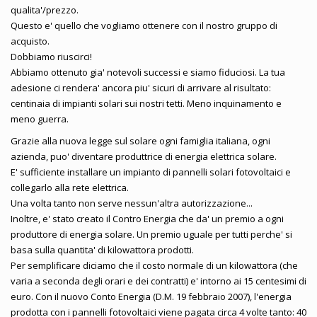
qualita'/prezzo.
Questo e' quello che vogliamo ottenere con il nostro gruppo di
acquisto.
Dobbiamo riuscirci!
Abbiamo ottenuto gia' notevoli successi e siamo fiduciosi. La tua
adesione ci rendera' ancora piu' sicuri di arrivare al risultato:
centinaia di impianti solari sui nostri tetti. Meno inquinamento e
meno guerra.
Grazie alla nuova legge sul solare ogni famiglia italiana, ogni
azienda, puo' diventare produttrice di energia elettrica solare.
E' sufficiente installare un impianto di pannelli solari fotovoltaici e
collegarlo alla rete elettrica.
Una volta tanto non serve nessun'altra autorizzazione...
Inoltre, e' stato creato il Contro Energia che da' un premio a ogni
produttore di energia solare. Un premio uguale per tutti perche' si
basa sulla quantita' di kilowattora prodotti.
Per semplificare diciamo che il costo normale di un kilowattora (che
varia a seconda degli orari e dei contratti) e' intorno ai 15 centesimi di
euro. Con il nuovo Conto Energia (D.M. 19 febbraio 2007), l'energia
prodotta con i pannelli fotovoltaici viene pagata circa 4 volte tanto: 40