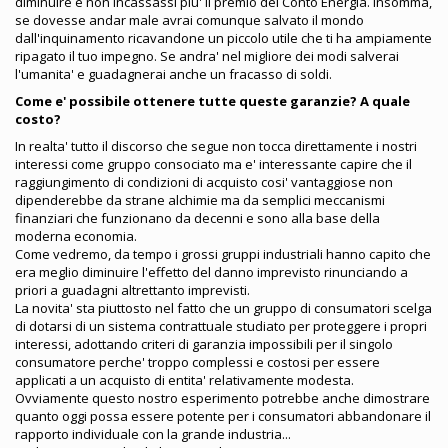
diminuire e non incassassi piu' il premio del Conto Energia. Insomma,
se dovesse andar male avrai comunque salvato il mondo
dall'inquinamento ricavandone un piccolo utile che ti ha ampiamente
ripagato il tuo impegno. Se andra' nel migliore dei modi salverai
l'umanita' e guadagnerai anche un fracasso di soldi.
Come e' possibile ottenere tutte queste garanzie? A quale
costo?
In realta' tutto il discorso che segue non tocca direttamente i nostri
interessi come gruppo consociato ma e' interessante capire che il
raggiungimento di condizioni di acquisto cosi' vantaggiose non
dipenderebbe da strane alchimie ma da semplici meccanismi
finanziari che funzionano da decenni e sono alla base della
moderna economia.
Come vedremo, da tempo i grossi gruppi industriali hanno capito che
era meglio diminuire l'effetto del danno imprevisto rinunciando a
priori a guadagni altrettanto imprevisti.
La novita' sta piuttosto nel fatto che un gruppo di consumatori scelga
di dotarsi di un sistema contrattuale studiato per proteggere i propri
interessi, adottando criteri di garanzia impossibili per il singolo
consumatore perche' troppo complessi e costosi per essere
applicati a un acquisto di entita' relativamente modesta.
Ovviamente questo nostro esperimento potrebbe anche dimostrare
quanto oggi possa essere potente per i consumatori abbandonare il
rapporto individuale con la grande industria...