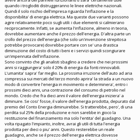
quando i trogloditi distruggeranno le linee elettriche nazionali.
Quindi il solo rischio dell'impresa riguarda l'inflazione e la
disponibilita' di energia elettrica. Ma queste due varianti possono
agire relativamente poco sugli utili: i due elementi si calmierano
reciprocamente. Infatti, se aumenta l'inflazione, almeno in teoria,
dovrebbe aumentare anche il prezzo dell'energia. D'altra parte un
crollo del prezzo dell'energia (che solo un'invenzione strepitosa
potrebbe provocare) dovrebbe portare con se' una drastica
diminuzione del costo di tutti i beni e i servizi quindi scongiurare
un'impennata dell'inflazione.
Sono convinto che gli analisti sbaglino a credere che nei prossimi
anni si raggiungera' solo il 20% di energia da fonti rinnovabili.
L'umanita' sapra' far meglio. La prossima irruzione dell'auto ad aria
compressa sui mercati del terzo mondo aprira' la strada a un nuovo
modo di convertire l'energia in movimento e determinera', entro i
prossimi dieci anni, una contrazione del consumo di petrolio nel
mondo. Credo che fra dieci anni il valore dell'energia iniziera' a
diminuire. Se cosi' fosse, il valore dell'energia prodotta, depurato dal
premio del Conto Energia diminuirebbe. Si tratterebbe, pero', di una
perdita sul 25% della produzione e non sarebbe in gioco la
restituzione del finanziamento ma solo l'entita' del guadagno. Una
volta ripagato l'impianto, inoltre, avrai gli utili di tutta l'energia
prodotta per dieci o piu' anni. Questo resterebbe un reale
guadagno, anche se il prezzo dell'energia elettrica dovesse