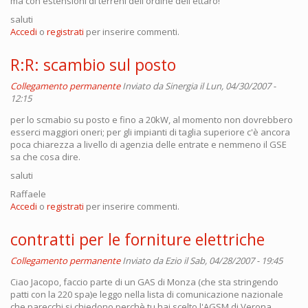
ma con estensioni di terreni dell'ordine dell'ettaro!
saluti
Accedi
o
registrati
per inserire commenti.
R:R: scambio sul posto
Collegamento permanente
Inviato da
Sinergia
il Lun, 04/30/2007 -
12:15
per lo scmabio su posto e fino a 20kW, al momento non dovrebbero
esserci maggiori oneri; per gli impianti di taglia superiore c'è ancora
poca chiarezza a livello di agenzia delle entrate e nemmeno il GSE
sa che cosa dire.
saluti
Raffaele
Accedi
o
registrati
per inserire commenti.
contratti per le forniture elettriche
Collegamento permanente
Inviato da
Ezio
il Sab, 04/28/2007 - 19:45
Ciao Jacopo, faccio parte di un GAS di Monza (che sta stringendo
patti con la 220 spa)e leggo nella lista di comunicazione nazionale
che parecchi si chiedono perchè tu hai scelto l'AGSM di Verona.