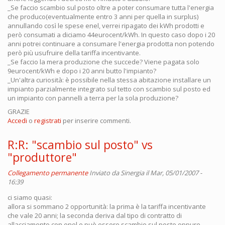
_Se faccio scambio sul posto oltre a poter consumare tutta l'energia
che produco(eventualmente entro 3 anni per quella in surplus)
annullando così le spese enel, verrei ripagato dei kWh prodotti e
però consumati a diciamo 44eurocent/kWh. In questo caso dopo i 20
anni potrei continuare a consumare l'energia prodotta non potendo
però più usufruire della tariffa incentivante.
_Se faccio la mera produzione che succede? Viene pagata solo
9eurocent/kWh e dopo i 20 anni butto l'impianto?
_Un'altra curiosità: è possibile nella stessa abitazione installare un
impianto parzialmente integrato sul tetto con scambio sul posto ed
un impianto con pannelli a terra per la sola produzione?
GRAZIE
Accedi
o
registrati
per inserire commenti.
R:R: "scambio sul posto" vs
"produttore"
Collegamento permanente
Inviato da
Sinergia
il Mar, 05/01/2007 -
16:39
ci siamo quasi:
allora si sommano 2 opportunità: la prima è la tariffa incentivante
che vale 20 anni; la seconda deriva dal tipo di contratto di
allacciamento con enel e può essere scambio sul posto oppure