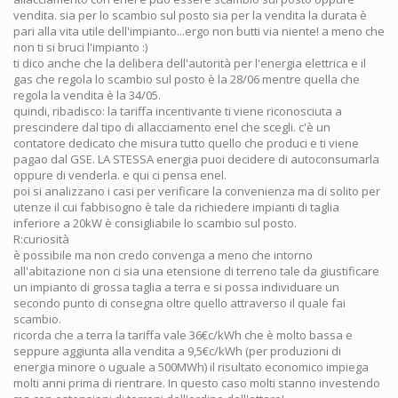
vendita. sia per lo scambio sul posto sia per la vendita la durata è
pari alla vita utile dell'impianto...ergo non butti via niente! a meno che
non ti si bruci l'impianto :)
ti dico anche che la delibera dell'autorità per l'energia elettrica e il
gas che regola lo scambio sul posto è la 28/06 mentre quella che
regola la vendita è la 34/05.
quindi, ribadisco: la tariffa incentivante ti viene riconosciuta a
prescindere dal tipo di allacciamento enel che scegli. c'è un
contatore dedicato che misura tutto quello che produci e ti viene
pagao dal GSE. LA STESSA energia puoi decidere di autoconsumarla
oppure di venderla. e qui ci pensa enel.
poi si analizzano i casi per verificare la convenienza ma di solito per
utenze il cui fabbisogno è tale da richiedere impianti di taglia
inferiore a 20kW è consigliabile lo scambio sul posto.
R:curiosità
è possibile ma non credo convenga a meno che intorno
all'abitazione non ci sia una etensione di terreno tale da giustificare
un impianto di grossa taglia a terra e si possa individuare un
secondo punto di consegna oltre quello attraverso il quale fai
scambio.
ricorda che a terra la tariffa vale 36€c/kWh che è molto bassa e
seppure aggiunta alla vendita a 9,5€c/kWh (per produzioni di
energia minore o uguale a 500MWh) il risultato economico impiega
molti anni prima di rientrare. In questo caso molti stanno investendo