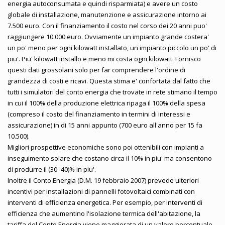
energia autoconsumata e quindi risparmiata) e avere un costo
globale di installazione, manutenzione e assicurazione intorno ai
7.500 euro. Con il finanziamento il costo nel corso dei 20 anni puo'
raggiungere 10.000 euro. Ovviamente un impianto grande costera'
un po' meno per ogni kilowatt installato, un impianto piccolo un po' di
piu'. Piu' kilowatt installo e meno mi costa ogni kilowatt. Fornisco
questi dati grossolani solo per far comprendere l'ordine di
grandezza di costi e ricavi. Questa stima e' confortata dal fatto che
tutti i simulatori del conto energia che trovate in rete stimano il tempo
in cui il 100% della produzione elettrica ripaga il 100% della spesa
(compreso il costo del finanziamento in termini di interessi e
assicurazione) in di 15 anni appunto (700 euro all'anno per 15 fa
10.500).
Migliori prospettive economiche sono poi ottenibili con impianti a
inseguimento solare che costano circa il 10% in piu' ma consentono
di produrre il (30÷40)% in piu'.
Inoltre il Conto Energia (D.M. 19 febbraio 2007) prevede ulteriori
incentivi per installazioni di pannelli fotovoltaici combinati con
interventi di efficienza energetica. Per esempio, per interventi di
efficienza che aumentino l'isolazione termica dell'abitazione, la
tariffa del Conto Energia viene maggiorata di un valore percentuale