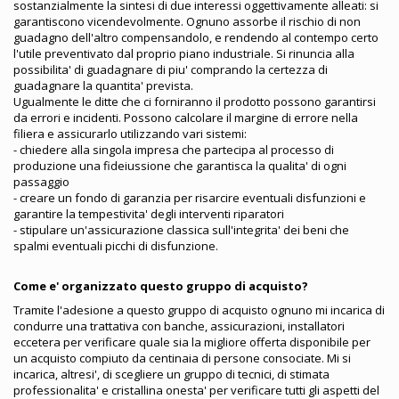
sostanzialmente la sintesi di due interessi oggettivamente alleati: si
garantiscono vicendevolmente. Ognuno assorbe il rischio di non
guadagno dell'altro compensandolo, e rendendo al contempo certo
l'utile preventivato dal proprio piano industriale. Si rinuncia alla
possibilita' di guadagnare di piu' comprando la certezza di
guadagnare la quantita' prevista.
Ugualmente le ditte che ci forniranno il prodotto possono garantirsi
da errori e incidenti. Possono calcolare il margine di errore nella
filiera e assicurarlo utilizzando vari sistemi:
- chiedere alla singola impresa che partecipa al processo di
produzione una fideiussione che garantisca la qualita' di ogni
passaggio
- creare un fondo di garanzia per risarcire eventuali disfunzioni e
garantire la tempestivita' degli interventi riparatori
- stipulare un'assicurazione classica sull'integrita' dei beni che
spalmi eventuali picchi di disfunzione.
Come e' organizzato questo gruppo di acquisto?
Tramite l'adesione a questo gruppo di acquisto ognuno mi incarica di
condurre una trattativa con banche, assicurazioni, installatori
eccetera per verificare quale sia la migliore offerta disponibile per
un acquisto compiuto da centinaia di persone consociate. Mi si
incarica, altresi', di scegliere un gruppo di tecnici, di stimata
professionalita' e cristallina onesta' per verificare tutti gli aspetti del