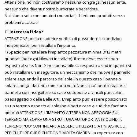
Attenzione, noi non costruiremo nessuna congrega, nessun ente,
nessuno che diventi nostro burocrate e sacerdote.
Noi siamo solo consumatori consociati, chiediamo prodotti senza
problemi attaccati.
Ti interessa l'idea?
ATTENZIONE prima di aderire verifica di possedere le condizioni
indispensabili per installare l'impianto:
1) Spazio per installare l'impianto: pezzatura minima 8/12 metri
quadrati (per ogni kilowatt installato). Il tetto deve essere ben
esposto al sole. Non è indispensabile sia esposto a sud in quanto si
può installare un inseguitore, un meccanismo che muove il pannello
solare seguendo il percorso del sole (in questo caso il pannelo
solare sporge dal tetto come una vela. Non si può però installare il
pannello con inseguitore su case sottoposte a vincoli particolari,
paesaggistici o delle Belle Arti). L'impianto puo' essere posizionato
su un terreno esposto al sole (no alberi o case a sud che facciano
ombra!) ATTENZIONE: L'IMPIANTO A TERRA NON APPOGGIA SUL
TERRENO MA SOPRA UNA STRUTTURA AUTOPORTANTE QUINDI IL
TERRENO PUO' CONTINUARE A ESSERE UTILIZZATO A FINI AGRICOLI,
PER CULTURE CHE RICHIEDONO MOLTA OMBRA. La copertura con