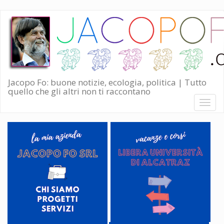
Salta
al
contenuto
principale
Jacopo Fo: buone notizie, ecologia, politica | Tutto
quello che gli altri non ti raccontano
Toggl
naviga