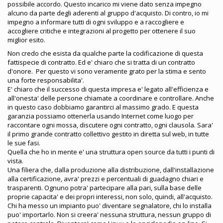
possibile accordo. Questo incarico mi viene dato senza impegno
alcuno da parte degli aderenti al gruppo d'acquisto. Di contro, io mi
impegno a informare tutti di ogni sviluppo e a raccogliere e
accogliere critiche e integrazioni al progetto per ottenere il suo
miglior esito.
Non credo che esista da qualche parte la codificazione di questa
fattispecie di contratto. Ed e' chiaro che si tratta di un contratto
d'onore. Per questo vi sono veramente grato per la stima e sento
una forte responsabilita'.
E' chiaro che il successo di questa impresa e' legato all'efficienza e
all'onesta' delle persone chiamate a coordinare e controllare. Anche
in questo caso dobbiamo garantirci al massimo grado. E questa
garanzia possiamo ottenerla usando Internet come luogo per
raccontare ogni mossa, discutere ogni contratto, ogni clausola. Sara'
il primo grande contratto collettivo gestito in diretta sul web, in tutte
le sue fasi.
Quella che ho in mente e' una struttura open source da tutti i punti di
vista.
Una filiera che, dalla produzione alla distribuzione, dall'installazione
alla certificazione, avra' prezzi e percentuali di guadagno chiari e
trasparenti. Ognuno potra' partecipare alla pari, sulla base delle
proprie capacita' e dei propri interessi, non solo, quindi, all'acquisto.
Chi ha messo un impianto puo' diventare segnalatore, chi lo installa
puo' importarlo. Non si creera' nessuna struttura, nessun gruppo di