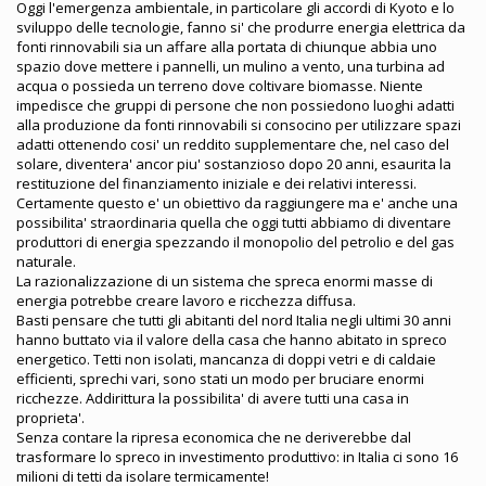
Oggi l'emergenza ambientale, in particolare gli accordi di Kyoto e lo
sviluppo delle tecnologie, fanno si' che produrre energia elettrica da
fonti rinnovabili sia un affare alla portata di chiunque abbia uno
spazio dove mettere i pannelli, un mulino a vento, una turbina ad
acqua o possieda un terreno dove coltivare biomasse. Niente
impedisce che gruppi di persone che non possiedono luoghi adatti
alla produzione da fonti rinnovabili si consocino per utilizzare spazi
adatti ottenendo cosi' un reddito supplementare che, nel caso del
solare, diventera' ancor piu' sostanzioso dopo 20 anni, esaurita la
restituzione del finanziamento iniziale e dei relativi interessi.
Certamente questo e' un obiettivo da raggiungere ma e' anche una
possibilita' straordinaria quella che oggi tutti abbiamo di diventare
produttori di energia spezzando il monopolio del petrolio e del gas
naturale.
La razionalizzazione di un sistema che spreca enormi masse di
energia potrebbe creare lavoro e ricchezza diffusa.
Basti pensare che tutti gli abitanti del nord Italia negli ultimi 30 anni
hanno buttato via il valore della casa che hanno abitato in spreco
energetico. Tetti non isolati, mancanza di doppi vetri e di caldaie
efficienti, sprechi vari, sono stati un modo per bruciare enormi
ricchezze. Addirittura la possibilita' di avere tutti una casa in
proprieta'.
Senza contare la ripresa economica che ne deriverebbe dal
trasformare lo spreco in investimento produttivo: in Italia ci sono 16
milioni di tetti da isolare termicamente!