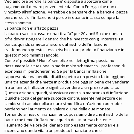
Vediamo ora perche' la banca e' disposta a accettare come
pagamento il denaro proveniente dal Conto Energia che non e'
vincolato all'inflazione. Verrebbe da pensare che la banca e' pazza
perche' se c'e' l'inflazione ci perde in quanto incassa sempre la
stessa somma.
La banca non e' affatto pazza.
La banca sa di incassare una cifra "x" per 20 anni! Sa che questa
cifra dovra' ripagare il denaro che ha investito con gli interessi. La
banca, quindi, si mette al sicuro dal rischio dell'inflazione
trasformando questo stesso rischio in un prodotto finanziario e in
questo modo minimizzandolo.
Come e' possibile? Non e' semplice nei dettagli ma possiamo
riassumere la situazione in modo molto schematico. I professori di
economia mi perdoneranno. Se per la banca l'inflazione
rappresenta una perdita di utili rispetto a un prestito fatto oggi, per
un'altra azienda che mette in produzione oggi un bene che vendera'
fra un anno, l'inflazione significa vendere a un prezzo piu' alto.
Questa azienda, quindi, si assicura contro la mancanza di inflazione.
Qualche cosa del genere succede continuamente nel settore dei
cambi: se il cambio dollaro-euro si modifica un'azienda potrebbe
perderci per l'aumento del valore di una delle due monete.
Tornando al nostro finanziamento, possiamo dire che il rischio della
banca che teme l'inflazione e quello dell'impresa che teme
l'aumento del valore del denaro sono esattamente contrari e si
incontrano dando vita a un prodotto finanziario che e'