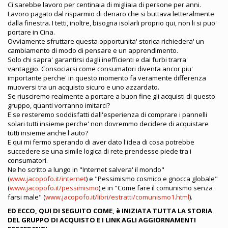
Ci sarebbe lavoro per centinaia di migliaia di persone per anni.
Lavoro pagato dal risparmio di denaro che si buttava letteralmente
dalla finestra. I tetti, inoltre, bisogna isolarli proprio qui, non li si puo'
portare in Cina.
Ovviamente sfruttare questa opportunita' storica richiedera' un
cambiamento di modo di pensare e un apprendimento.
Solo chi sapra' garantirsi dagli inefficienti e dai furbi trarra'
vantaggio. Consociarsi come consumatori diventa ancor piu'
importante perche' in questo momento fa veramente differenza
muoversi tra un acquisto sicuro e uno azzardato.
Se riusciremo realmente a portare a buon fine gli acquisti di questo
gruppo, quanti vorranno imitarci?
E se resteremo soddisfatti dall'esperienza di comprare i pannelli
solari tutti insieme perche' non dovremmo decidere di acquistare
tutti insieme anche l'auto?
E qui mi fermo sperando di aver dato l'idea di cosa potrebbe
succedere se una simile logica di rete prendesse piede tra i
consumatori.
Ne ho scritto a lungo in "Internet salvera' il mondo"
(
www.jacopofo.it/internet
) e "Pessimismo cosmico e gnocca globale"
(
www.jacopofo.it/pessimismo
) e in "Come fare il comunismo senza
farsi male" (
www.jacopofo.it/libri/estratti/comunismo1.html
).
ED ECCO, QUI DI SEGUITO COME, è INIZIATA TUTTA LA STORIA
DEL GRUPPO DI ACQUISTO E I LINK AGLI AGGIORNAMENTI