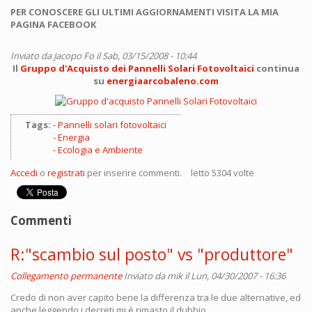
PER CONOSCERE GLI ULTIMI AGGIORNAMENTI VISITA LA MIA
PAGINA FACEBOOK
Inviato da
Jacopo Fo
il Sab, 03/15/2008 - 10:44
Il
Gruppo d'Acquisto dei Pannelli Solari Fotovoltaici
continua
su
energiaarcobaleno.com
Tags:
Pannelli solari fotovoltaici
Energia
Ecologia e Ambiente
Accedi
o
registrati
per inserire commenti.
letto 5304 volte
Commenti
R:"scambio sul posto" vs "produttore"
Collegamento permanente
Inviato da
mik
il Lun, 04/30/2007 - 16:36
Credo di non aver capito bene la differenza tra le due alternative, ed
anche leggendo i decreti mi è rimasto il dubbio.