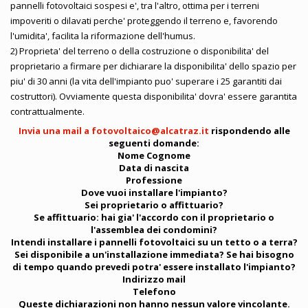
pannelli fotovoltaici sospesi e', tra l'altro, ottima per i terreni
impoveriti o dilavati perche' proteggendo il terreno e, favorendo
l'umidita', facilita la riformazione dell'humus.
2) Proprieta' del terreno o della costruzione o disponibilita' del
proprietario a firmare per dichiarare la disponibilita' dello spazio per
piu' di 30 anni (la vita dell'impianto puo' superare i 25 garantiti dai
costruttori). Ovviamente questa disponibilita' dovra' essere garantita
contrattualmente.
Invia una mail a
fotovoltaico@alcatraz.it
rispondendo alle
seguenti domande:
Nome Cognome
Data di nascita
Professione
Dove vuoi installare l'impianto?
Sei proprietario o affittuario?
Se affittuario: hai gia' l'accordo con il proprietario o
l'assemblea dei condomini?
Intendi installare i pannelli fotovoltaici su un tetto o a terra?
Sei disponibile a un'installazione immediata? Se hai bisogno
di tempo quando prevedi potra' essere installato l'impianto?
Indirizzo mail
Telefono
Queste dichiarazioni non hanno nessun valore vincolante.