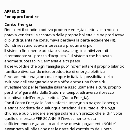
APPENDICE
Per approfondire
Conto Energia
Fino a ieri il cittadino poteva produrre energia elettrica ma non la
poteva vendere: la scontava dalla propria bolletta. Se ne produceva
di piu' di quanta ne consumava perdeva la parte eccedente (!!!).
Quindi nessuno aveva interesse a produrre di piu'.
Il sistema finalmente adottato si basa sugli incentivi versati
direttamente sul prezzo d'acquisto. E' il sistema che ha avuto
enorme successo in Germania e altri paesi.
Il che vuol dire che ogni famiglia puo' incrementare il proprio bilancio
familiare diventando microproduttrice di energia elettrica.
E' veramente una gran cosa e apre in Italia la possibilita' dello
sviluppo dell'energia solare ma offre anche una forma di
investimento per le famiglie italiane assolutamente sicura, proprio
perche' e' garantita dallo Stato, nel tempo, attraverso il prezzo
incentivato dell'energia elettrica (Conto Energia).
Con il Conto Energia lo Stato infatti si impegna a pagare l'energia
elettrica prodotta da qualunque cittadino. Il risultato e' che oggi
chiunque puo' vendere energia solare a un prezzo che e' di 4 volte
quello di mercato PER 20 ANNI. E l'investimento resta
sufficientemente garantito anche se questo pagamento NON e'
agganciato all'inflazione per la parte del contributo del Conto