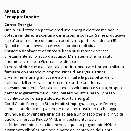
APPENDICE
Per approfondire
Conto Energia
Fino a ieri il cittadino poteva produrre energia elettrica ma non la
poteva vendere: la scontava dalla propria bolletta. Se ne produceva
di piu' di quanta ne consumava perdeva la parte eccedente (!!!).
Quindi nessuno aveva interesse a produrre di piu'.
Il sistema finalmente adottato si basa sugli incentivi versati
direttamente sul prezzo d'acquisto. E' il sistema che ha avuto
enorme successo in Germania e altri paesi.
Il che vuol dire che ogni famiglia puo' incrementare il proprio bilancio
familiare diventando microproduttrice di energia elettrica.
E' veramente una gran cosa e apre in Italia la possibilita' dello
sviluppo dell'energia solare ma offre anche una forma di
investimento per le famiglie italiane assolutamente sicura, proprio
perche' e' garantita dallo Stato, nel tempo, attraverso il prezzo
incentivato dell'energia elettrica (Conto Energia).
Con il Conto Energia lo Stato infatti si impegna a pagare l'energia
elettrica prodotta da qualunque cittadino. Il risultato e' che oggi
chiunque puo' vendere energia solare a un prezzo che e' di 4 volte
quello di mercato PER 20 ANNI. E l'investimento resta
sufficientemente garantito anche se questo pagamento NON e'
agganciato all'inflazione per la parte del contributo del Conto