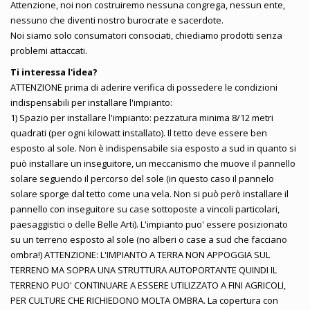
Attenzione, noi non costruiremo nessuna congrega, nessun ente,
nessuno che diventi nostro burocrate e sacerdote.
Noi siamo solo consumatori consociati, chiediamo prodotti senza
problemi attaccati.
Ti interessa l'idea?
ATTENZIONE prima di aderire verifica di possedere le condizioni
indispensabili per installare l'impianto:
1) Spazio per installare l'impianto: pezzatura minima 8/12 metri
quadrati (per ogni kilowatt installato). Il tetto deve essere ben
esposto al sole. Non è indispensabile sia esposto a sud in quanto si
può installare un inseguitore, un meccanismo che muove il pannello
solare seguendo il percorso del sole (in questo caso il pannelo
solare sporge dal tetto come una vela. Non si può però installare il
pannello con inseguitore su case sottoposte a vincoli particolari,
paesaggistici o delle Belle Arti). L'impianto puo' essere posizionato
su un terreno esposto al sole (no alberi o case a sud che facciano
ombra!) ATTENZIONE: L'IMPIANTO A TERRA NON APPOGGIA SUL
TERRENO MA SOPRA UNA STRUTTURA AUTOPORTANTE QUINDI IL
TERRENO PUO' CONTINUARE A ESSERE UTILIZZATO A FINI AGRICOLI,
PER CULTURE CHE RICHIEDONO MOLTA OMBRA. La copertura con