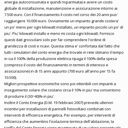
energia autoconsumata e quindi risparmiata) e avere un costo
globale di installazione, manutenzione e assicurazione intorno ai
7.500 euro. Con il finanziamento il costo nel corso dei 20 anni puo'
raggiungere 10.000 euro. Ovviamente un impianto grande costera'
un po' meno per ogni kilowatt installato, un impianto piccolo un po' di
piu'. Piu' kilowatt installo e meno mi costa ogni kilowatt. Fornisco
questi dati grossolani solo per far comprendere l'ordine di
grandezza di costi e ricavi. Questa stima e' confortata dal fatto che
tutti i simulatori del conto energia che trovate in rete stimano il tempo
in cui il 100% della produzione elettrica ripaga il 100% della spesa
(compreso il costo del finanziamento in termini di interessi e
assicurazione) in di 15 anni appunto (700 euro all'anno per 15 fa
10.500).
Migliori prospettive economiche sono poi ottenibili con impianti a
inseguimento solare che costano circa il 10% in piu' ma consentono
di produrre il (30÷40)% in piu'.
Inoltre il Conto Energia (D.M. 19 febbraio 2007) prevede ulteriori
incentivi per installazioni di pannelli fotovoltaici combinati con
interventi di efficienza energetica. Per esempio, per interventi di
efficienza che aumentino l'isolazione termica dell'abitazione, la
tariffa del Conto Energia viene maggiorata di un valore percentuale