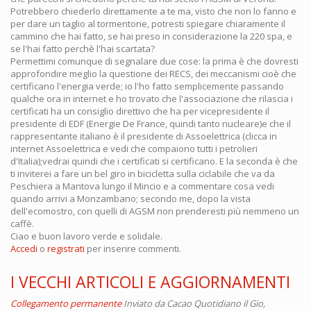
Potrebbero chiederlo direttamente a te ma, visto che non lo fanno e
per dare un taglio al tormentone, potresti spiegare chiaramente il
cammino che hai fatto, se hai preso in considerazione la 220 spa, e
se l'hai fatto perchè l'hai scartata?
Permettimi comunque di segnalare due cose: la prima è che dovresti
approfondire meglio la questione dei RECS, dei meccanismi cioè che
certificano l'energia verde; io l'ho fatto semplicemente passando
qualche ora in internet e ho trovato che l'associazione che rilascia i
certificati ha un consiglio direttivo che ha per vicepresidente il
presidente di EDF (Energie De France, quindi tanto nucleare)e che il
rappresentante italiano è il presidente di Assoelettrica (clicca in
internet Assoelettrica e vedi che compaiono tutti i petrolieri
d'Italia);vedrai quindi che i certificati si certificano. E la seconda è che
ti inviterei a fare un bel giro in bicicletta sulla ciclabile che va da
Peschiera a Mantova lungo il Mincio e a commentare cosa vedi
quando arrivi a Monzambano; secondo me, dopo la vista
dell'ecomostro, con quelli di AGSM non prenderesti più nemmeno un
caffè.
Ciao e buon lavoro verde e solidale.
Accedi
o
registrati
per inserire commenti.
I VECCHI ARTICOLI E AGGIORNAMENTI
Collegamento permanente
Inviato da
Cacao Quotidiano
il Gio,