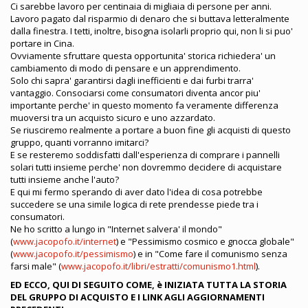
Ci sarebbe lavoro per centinaia di migliaia di persone per anni.
Lavoro pagato dal risparmio di denaro che si buttava letteralmente
dalla finestra. I tetti, inoltre, bisogna isolarli proprio qui, non li si puo'
portare in Cina.
Ovviamente sfruttare questa opportunita' storica richiedera' un
cambiamento di modo di pensare e un apprendimento.
Solo chi sapra' garantirsi dagli inefficienti e dai furbi trarra'
vantaggio. Consociarsi come consumatori diventa ancor piu'
importante perche' in questo momento fa veramente differenza
muoversi tra un acquisto sicuro e uno azzardato.
Se riusciremo realmente a portare a buon fine gli acquisti di questo
gruppo, quanti vorranno imitarci?
E se resteremo soddisfatti dall'esperienza di comprare i pannelli
solari tutti insieme perche' non dovremmo decidere di acquistare
tutti insieme anche l'auto?
E qui mi fermo sperando di aver dato l'idea di cosa potrebbe
succedere se una simile logica di rete prendesse piede tra i
consumatori.
Ne ho scritto a lungo in "Internet salvera' il mondo"
(
www.jacopofo.it/internet
) e "Pessimismo cosmico e gnocca globale"
(
www.jacopofo.it/pessimismo
) e in "Come fare il comunismo senza
farsi male" (
www.jacopofo.it/libri/estratti/comunismo1.html
).
ED ECCO, QUI DI SEGUITO COME, è INIZIATA TUTTA LA STORIA
DEL GRUPPO DI ACQUISTO E I LINK AGLI AGGIORNAMENTI