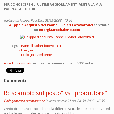
PER CONOSCERE GLI ULTIMI AGGIORNAMENTI VISITA LA MIA
PAGINA FACEBOOK
Inviato da
Jacopo Fo
il Sab, 03/15/2008 - 10:44
Il
Gruppo d'Acquisto dei Pannelli Solari Fotovoltaici
continua
su
energiaarcobaleno.com
Tags:
Pannelli solari fotovoltaici
Energia
Ecologia e Ambiente
Accedi
o
registrati
per inserire commenti.
letto 5304 volte
Commenti
R:"scambio sul posto" vs "produttore"
Collegamento permanente
Inviato da
mik
il Lun, 04/30/2007 - 16:36
Credo di non aver capito bene la differenza tra le due alternative, ed
anche leggendo i decreti mi è rimasto il dubbio.