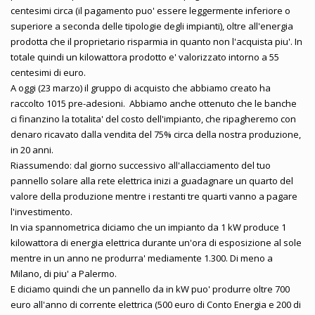
centesimi circa (il pagamento puo' essere leggermente inferiore o
superiore a seconda delle tipologie degli impianti), oltre all'energia
prodotta che il proprietario risparmia in quanto non l'acquista piu'. In
totale quindi un kilowattora prodotto e' valorizzato intorno a 55
centesimi di euro.
A oggi (23 marzo) il gruppo di acquisto che abbiamo creato ha
raccolto 1015 pre-adesioni. Abbiamo anche ottenuto che le banche
ci finanzino la totalita' del costo dell'impianto, che ripagheremo con
denaro ricavato dalla vendita del 75% circa della nostra produzione,
in 20 anni.
Riassumendo: dal giorno successivo all'allacciamento del tuo
pannello solare alla rete elettrica inizi a guadagnare un quarto del
valore della produzione mentre i restanti tre quarti vanno a pagare
l'investimento.
In via spannometrica diciamo che un impianto da 1 kW produce 1
kilowattora di energia elettrica durante un'ora di esposizione al sole
mentre in un anno ne produrra' mediamente 1.300. Di meno a
Milano, di piu' a Palermo.
E diciamo quindi che un pannello da in kW puo' produrre oltre 700
euro all'anno di corrente elettrica (500 euro di Conto Energia e 200 di