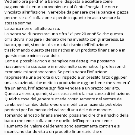
Vediamo ora perche' la banca e' disposta a accettare come
pagamento il denaro proveniente dal Conto Energia che non e'
vincolato all'inflazione. Verrebbe da pensare che la banca e' pazza
perche' se c'e' l'inflazione ci perde in quanto incassa sempre la
stessa somma.
La banca non e' affatto pazza.
La banca sa di incassare una cifra "x" per 20 anni! Sa che questa
cifra dovra' ripagare il denaro che ha investito con gli interessi. La
banca, quindi, si mette al sicuro dal rischio dell'inflazione
trasformando questo stesso rischio in un prodotto finanziario e in
questo modo minimizzandolo.
Come e' possibile? Non e' semplice nei dettagli ma possiamo
riassumere la situazione in modo molto schematico. I professori di
economia mi perdoneranno. Se per la banca l'inflazione
rappresenta una perdita di utili rispetto a un prestito fatto oggi, per
un'altra azienda che mette in produzione oggi un bene che vendera'
fra un anno, l'inflazione significa vendere a un prezzo piu' alto.
Questa azienda, quindi, si assicura contro la mancanza di inflazione.
Qualche cosa del genere succede continuamente nel settore dei
cambi: se il cambio dollaro-euro si modifica un'azienda potrebbe
perderci per l'aumento del valore di una delle due monete.
Tornando al nostro finanziamento, possiamo dire che il rischio della
banca che teme l'inflazione e quello dell'impresa che teme
l'aumento del valore del denaro sono esattamente contrari e si
incontrano dando vita a un prodotto finanziario che e'