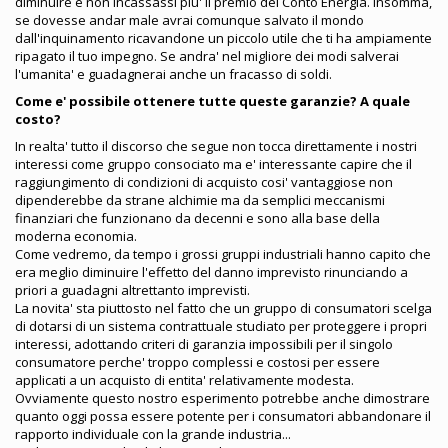
diminuire e non incassassi piu' il premio del Conto Energia. Insomma,
se dovesse andar male avrai comunque salvato il mondo
dall'inquinamento ricavandone un piccolo utile che ti ha ampiamente
ripagato il tuo impegno. Se andra' nel migliore dei modi salverai
l'umanita' e guadagnerai anche un fracasso di soldi.
Come e' possibile ottenere tutte queste garanzie? A quale
costo?
In realta' tutto il discorso che segue non tocca direttamente i nostri
interessi come gruppo consociato ma e' interessante capire che il
raggiungimento di condizioni di acquisto cosi' vantaggiose non
dipenderebbe da strane alchimie ma da semplici meccanismi
finanziari che funzionano da decenni e sono alla base della
moderna economia.
Come vedremo, da tempo i grossi gruppi industriali hanno capito che
era meglio diminuire l'effetto del danno imprevisto rinunciando a
priori a guadagni altrettanto imprevisti.
La novita' sta piuttosto nel fatto che un gruppo di consumatori scelga
di dotarsi di un sistema contrattuale studiato per proteggere i propri
interessi, adottando criteri di garanzia impossibili per il singolo
consumatore perche' troppo complessi e costosi per essere
applicati a un acquisto di entita' relativamente modesta.
Ovviamente questo nostro esperimento potrebbe anche dimostrare
quanto oggi possa essere potente per i consumatori abbandonare il
rapporto individuale con la grande industria...