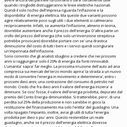
quando i trogloditi distruggeranno le linee elettriche nazionali.
Quindi il solo rischio dell'impresa riguarda l'inflazione e la
disponibilita' di energia elettrica. Ma queste due varianti possono
agire relativamente poco sugli utili: i due elementi si calmierano
reciprocamente. Infatti, se aumenta l'inflazione, almeno in teoria,
dovrebbe aumentare anche il prezzo dell'energia. D'altra parte un
crollo del prezzo dell'energia (che solo un'invenzione strepitosa
potrebbe provocare) dovrebbe portare con se' una drastica
diminuzione del costo di tutti i beni e i servizi quindi scongiurare
un'impennata dell'inflazione.
Sono convinto che gli analisti sbaglino a credere che nei prossimi
anni si raggiungera' solo il 20% di energia da fonti rinnovabili.
L'umanita' sapra' far meglio. La prossima irruzione dell'auto ad aria
compressa sui mercati del terzo mondo aprira' la strada a un nuovo
modo di convertire l'energia in movimento e determinera', entro i
prossimi dieci anni, una contrazione del consumo di petrolio nel
mondo. Credo che fra dieci anni il valore dell'energia iniziera' a
diminuire. Se cosi' fosse, il valore dell'energia prodotta, depurato dal
premio del Conto Energia diminuirebbe. Si tratterebbe, pero', di una
perdita sul 25% della produzione e non sarebbe in gioco la
restituzione del finanziamento ma solo l'entita' del guadagno. Una
volta ripagato l'impianto, inoltre, avrai gli utili di tutta l'energia
prodotta per dieci o piu' anni. Questo resterebbe un reale
guadagno, anche se il prezzo dell'energia elettrica dovesse