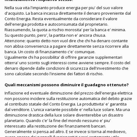
Nella sua vita l'impianto produce energia per piu' del suo valore
d'acquisto. La banca incassa direttamente il denaro proveniente dal
Conto Energia. Resta eventualmente da considerare il valore
dell'energia prodotta e autoconsumata dal proprietario.
Riassumendo, la quota a rischio morosita' per la banca e' minima.
Su questo punto, pero', la partita non e' ancora chiusa.
Attenzione: quanto detto non vuol dire che chi ha denaro contante
non abbia convenienza a pagare direttamente senza ricorrere alla
banca. Un costo di finanziamento c'e' comunque.
Ugualmente chi ha possibilita' di offrire garanzie supplementari
otterra' uno sconto sugli interessi come avviene sempre. Il costo del
denaro dipende dalle condizioni di sicurezza dell'investimento che
sono calcolate secondo l'insieme dei fattori di rischio.
Quali meccanismi possono diminuire il guadagno ottenuto?
Inflazione ed eventuale diminuzione del prezzo dell'energia elettrica
non possono incidere sulla restituzione automatica del debito grazie
al contributo statale del Conto Energia. La produttivita' e' garantita
dal venditore. L'unica variante possibile e' nella luce solare. Ma una
diminuzione drastica della luce solare diventerebbe un disastro
planetario. Quando c'e' la fine del mondo nessuno e' piu'
interessato alla restituzione dei finanziamenti bancari.
Generalmente si pensa ad altro. E se invece si torna al medioevo,
avere ancora dei pannelli funzionanti ti sara' certamente utile