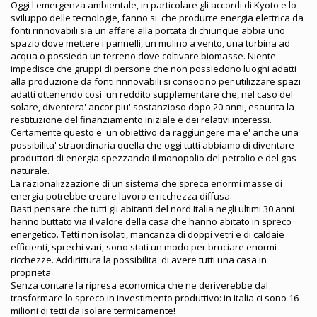
Oggi l'emergenza ambientale, in particolare gli accordi di Kyoto e lo
sviluppo delle tecnologie, fanno si' che produrre energia elettrica da
fonti rinnovabili sia un affare alla portata di chiunque abbia uno
spazio dove mettere i pannelli, un mulino a vento, una turbina ad
acqua o possieda un terreno dove coltivare biomasse. Niente
impedisce che gruppi di persone che non possiedono luoghi adatti
alla produzione da fonti rinnovabili si consocino per utilizzare spazi
adatti ottenendo cosi' un reddito supplementare che, nel caso del
solare, diventera' ancor piu' sostanzioso dopo 20 anni, esaurita la
restituzione del finanziamento iniziale e dei relativi interessi.
Certamente questo e' un obiettivo da raggiungere ma e' anche una
possibilita' straordinaria quella che oggi tutti abbiamo di diventare
produttori di energia spezzando il monopolio del petrolio e del gas
naturale.
La razionalizzazione di un sistema che spreca enormi masse di
energia potrebbe creare lavoro e ricchezza diffusa.
Basti pensare che tutti gli abitanti del nord Italia negli ultimi 30 anni
hanno buttato via il valore della casa che hanno abitato in spreco
energetico. Tetti non isolati, mancanza di doppi vetri e di caldaie
efficienti, sprechi vari, sono stati un modo per bruciare enormi
ricchezze. Addirittura la possibilita' di avere tutti una casa in
proprieta'.
Senza contare la ripresa economica che ne deriverebbe dal
trasformare lo spreco in investimento produttivo: in Italia ci sono 16
milioni di tetti da isolare termicamente!