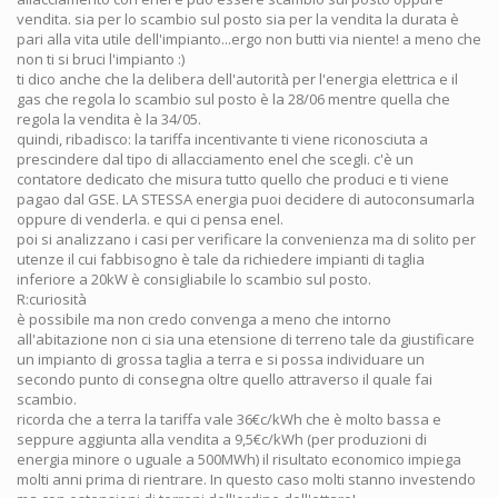
vendita. sia per lo scambio sul posto sia per la vendita la durata è
pari alla vita utile dell'impianto...ergo non butti via niente! a meno che
non ti si bruci l'impianto :)
ti dico anche che la delibera dell'autorità per l'energia elettrica e il
gas che regola lo scambio sul posto è la 28/06 mentre quella che
regola la vendita è la 34/05.
quindi, ribadisco: la tariffa incentivante ti viene riconosciuta a
prescindere dal tipo di allacciamento enel che scegli. c'è un
contatore dedicato che misura tutto quello che produci e ti viene
pagao dal GSE. LA STESSA energia puoi decidere di autoconsumarla
oppure di venderla. e qui ci pensa enel.
poi si analizzano i casi per verificare la convenienza ma di solito per
utenze il cui fabbisogno è tale da richiedere impianti di taglia
inferiore a 20kW è consigliabile lo scambio sul posto.
R:curiosità
è possibile ma non credo convenga a meno che intorno
all'abitazione non ci sia una etensione di terreno tale da giustificare
un impianto di grossa taglia a terra e si possa individuare un
secondo punto di consegna oltre quello attraverso il quale fai
scambio.
ricorda che a terra la tariffa vale 36€c/kWh che è molto bassa e
seppure aggiunta alla vendita a 9,5€c/kWh (per produzioni di
energia minore o uguale a 500MWh) il risultato economico impiega
molti anni prima di rientrare. In questo caso molti stanno investendo