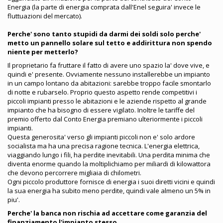
Energia (la parte di energia comprata dall'Enel seguira' invece le
fluttuazioni del mercato).
Perche' sono tanto stupidi da darmi dei soldi solo perche'
metto un pannello solare sul tetto e addirittura non spendo
niente per metterlo?
Il proprietario fa fruttare il fatto di avere uno spazio la' dove vive, e
quindi e' presente. Ovviamente nessuno installerebbe un impianto
in un campo lontano da abitazioni: sarebbe troppo facile smontarlo
di notte e rubarselo. Proprio questo aspetto rende competitivi i
piccoli impianti presso le abitazioni e le aziende rispetto al grande
impianto che ha bisogno di essere vigilato. Inoltre le tariffe del
premio offerto dal Conto Energia premiano ulteriormente i piccoli
impianti.
Questa generosita' verso gli impianti piccoli non e' solo ardore
socialista ma ha una precisa ragione tecnica. L'energia elettrica,
viaggiando lungo i fili, ha perdite inevitabili. Una perdita minima che
diventa enorme quando la moltiplichiamo per miliardi di kilowattora
che devono percorrere migliaia di chilometri.
Ogni piccolo produttore fornisce di energia i suoi diretti vicini e quindi
la sua energia ha subito meno perdite, quindi vale almeno un 5% in
piu'.
Perche' la banca non rischia ad accettare come garanzia del
finanziamento l'impianto stesso.