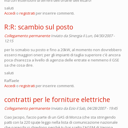
ma con estensioni di terreni dell'ordine dell'ettaro!
saluti
Accedi
o
registrati
per inserire commenti.
R:R: scambio sul posto
Collegamento permanente
Inviato da
Sinergia
il Lun, 04/30/2007 -
12:15
per lo scmabio su posto e fino a 20kW, al momento non dovrebbero
esserci maggiori oneri; per gli impianti di taglia superiore c'è ancora
poca chiarezza a livello di agenzia delle entrate e nemmeno il GSE
sa che cosa dire.
saluti
Raffaele
Accedi
o
registrati
per inserire commenti.
contratti per le forniture elettriche
Collegamento permanente
Inviato da
Ezio
il Sab, 04/28/2007 - 19:45
Ciao Jacopo, faccio parte di un GAS di Monza (che sta stringendo
patti con la 220 spa)e leggo nella lista di comunicazione nazionale
che parecchi si chiedono perchè tu hai scelto l'AGSM di Verona.