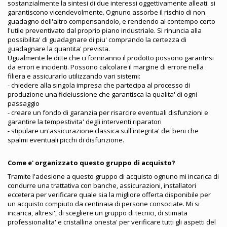
sostanzialmente la sintesi di due interessi oggettivamente alleati: si
garantiscono vicendevolmente. Ognuno assorbe il rischio di non
guadagno dell'altro compensandolo, e rendendo al contempo certo
l'utile preventivato dal proprio piano industriale. Si rinuncia alla
possibilita' di guadagnare di piu' comprando la certezza di
guadagnare la quantita' prevista.
Ugualmente le ditte che ci forniranno il prodotto possono garantirsi
da errori e incidenti. Possono calcolare il margine di errore nella
filiera e assicurarlo utilizzando vari sistemi:
- chiedere alla singola impresa che partecipa al processo di
produzione una fideiussione che garantisca la qualita' di ogni
passaggio
- creare un fondo di garanzia per risarcire eventuali disfunzioni e
garantire la tempestivita' degli interventi riparatori
- stipulare un'assicurazione classica sull'integrita' dei beni che
spalmi eventuali picchi di disfunzione.
Come e' organizzato questo gruppo di acquisto?
Tramite l'adesione a questo gruppo di acquisto ognuno mi incarica di
condurre una trattativa con banche, assicurazioni, installatori
eccetera per verificare quale sia la migliore offerta disponibile per
un acquisto compiuto da centinaia di persone consociate. Mi si
incarica, altresi', di scegliere un gruppo di tecnici, di stimata
professionalita' e cristallina onesta' per verificare tutti gli aspetti del