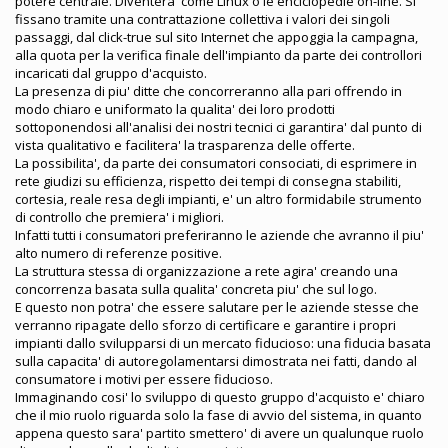
potere centrale. Diventera' come Linux o le enciclopedie on-line. Si
fissano tramite una contrattazione collettiva i valori dei singoli
passaggi, dal click-true sul sito Internet che appoggia la campagna,
alla quota per la verifica finale dell'impianto da parte dei controllori
incaricati dal gruppo d'acquisto.
La presenza di piu' ditte che concorreranno alla pari offrendo in
modo chiaro e uniformato la qualita' dei loro prodotti
sottoponendosi all'analisi dei nostri tecnici ci garantira' dal punto di
vista qualitativo e facilitera' la trasparenza delle offerte.
La possibilita', da parte dei consumatori consociati, di esprimere in
rete giudizi su efficienza, rispetto dei tempi di consegna stabiliti,
cortesia, reale resa degli impianti, e' un altro formidabile strumento
di controllo che premiera' i migliori.
Infatti tutti i consumatori preferiranno le aziende che avranno il piu'
alto numero di referenze positive.
La struttura stessa di organizzazione a rete agira' creando una
concorrenza basata sulla qualita' concreta piu' che sul logo.
E questo non potra' che essere salutare per le aziende stesse che
verranno ripagate dello sforzo di certificare e garantire i propri
impianti dallo svilupparsi di un mercato fiducioso: una fiducia basata
sulla capacita' di autoregolamentarsi dimostrata nei fatti, dando al
consumatore i motivi per essere fiducioso.
Immaginando cosi' lo sviluppo di questo gruppo d'acquisto e' chiaro
che il mio ruolo riguarda solo la fase di avvio del sistema, in quanto
appena questo sara' partito smettero' di avere un qualunque ruolo