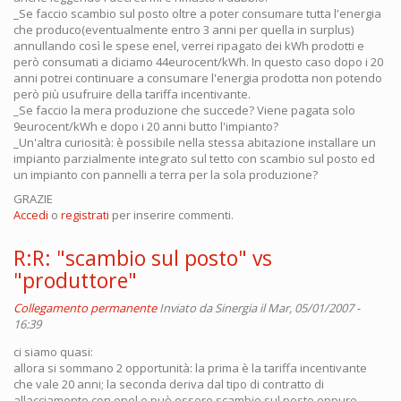
_Se faccio scambio sul posto oltre a poter consumare tutta l'energia
che produco(eventualmente entro 3 anni per quella in surplus)
annullando così le spese enel, verrei ripagato dei kWh prodotti e
però consumati a diciamo 44eurocent/kWh. In questo caso dopo i 20
anni potrei continuare a consumare l'energia prodotta non potendo
però più usufruire della tariffa incentivante.
_Se faccio la mera produzione che succede? Viene pagata solo
9eurocent/kWh e dopo i 20 anni butto l'impianto?
_Un'altra curiosità: è possibile nella stessa abitazione installare un
impianto parzialmente integrato sul tetto con scambio sul posto ed
un impianto con pannelli a terra per la sola produzione?
GRAZIE
Accedi
o
registrati
per inserire commenti.
R:R: "scambio sul posto" vs
"produttore"
Collegamento permanente
Inviato da
Sinergia
il Mar, 05/01/2007 -
16:39
ci siamo quasi:
allora si sommano 2 opportunità: la prima è la tariffa incentivante
che vale 20 anni; la seconda deriva dal tipo di contratto di
allacciamento con enel e può essere scambio sul posto oppure