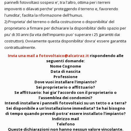
pannelli fotovoltaici sospesi e', tra l'altro, ottima per i terreni
impoveriti o dilavati perche' proteggendo il terreno e, favorendo
l'umidita', facilita la riformazione dell'humus.
2) Proprieta' del terreno o della costruzione o disponibilita' del
proprietario a firmare per dichiarare la disponibilita' dello spazio per
piu' di 30 anni (la vita dell'impianto puo' superare i 25 garantiti dai
costruttori). Ovviamente questa disponibilita' dovra' essere garantita
contrattualmente.
Invia una mail a
fotovoltaico@alcatraz.it
rispondendo alle
seguenti domande:
Nome Cognome
Data di nascita
Professione
Dove vuoi installare l'impianto?
Sei proprietario o affittuario?
Se affittuario: hai gia' l'accordo con il proprietario o
l'assemblea dei condomini?
Intendi installare i pannelli fotovoltaici su un tetto o a terra?
Sei disponibile a un'installazione immediata? Se hai bisogno
di tempo quando prevedi potra' essere installato l'impianto?
Indirizzo mail
Telefono
Queste dichiarazioni non hanno nessun valore vincolante.