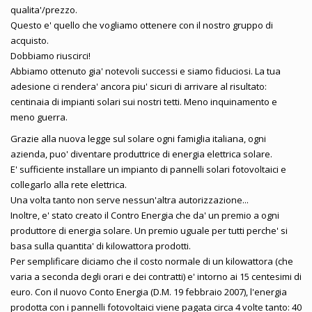
qualita'/prezzo.
Questo e' quello che vogliamo ottenere con il nostro gruppo di
acquisto.
Dobbiamo riuscirci!
Abbiamo ottenuto gia' notevoli successi e siamo fiduciosi. La tua
adesione ci rendera' ancora piu' sicuri di arrivare al risultato:
centinaia di impianti solari sui nostri tetti. Meno inquinamento e
meno guerra.
Grazie alla nuova legge sul solare ogni famiglia italiana, ogni
azienda, puo' diventare produttrice di energia elettrica solare.
E' sufficiente installare un impianto di pannelli solari fotovoltaici e
collegarlo alla rete elettrica.
Una volta tanto non serve nessun'altra autorizzazione...
Inoltre, e' stato creato il Contro Energia che da' un premio a ogni
produttore di energia solare. Un premio uguale per tutti perche' si
basa sulla quantita' di kilowattora prodotti.
Per semplificare diciamo che il costo normale di un kilowattora (che
varia a seconda degli orari e dei contratti) e' intorno ai 15 centesimi di
euro. Con il nuovo Conto Energia (D.M. 19 febbraio 2007), l'energia
prodotta con i pannelli fotovoltaici viene pagata circa 4 volte tanto: 40