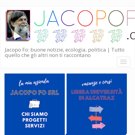
Salta
al
contenuto
principale
Jacopo Fo: buone notizie, ecologia, politica | Tutto
quello che gli altri non ti raccontano
Toggl
naviga