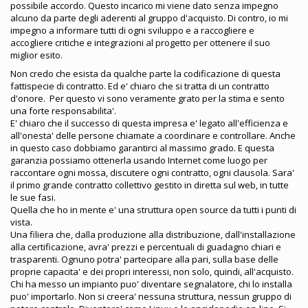
possibile accordo. Questo incarico mi viene dato senza impegno
alcuno da parte degli aderenti al gruppo d'acquisto. Di contro, io mi
impegno a informare tutti di ogni sviluppo e a raccogliere e
accogliere critiche e integrazioni al progetto per ottenere il suo
miglior esito.
Non credo che esista da qualche parte la codificazione di questa
fattispecie di contratto. Ed e' chiaro che si tratta di un contratto
d'onore. Per questo vi sono veramente grato per la stima e sento
una forte responsabilita'.
E' chiaro che il successo di questa impresa e' legato all'efficienza e
all'onesta' delle persone chiamate a coordinare e controllare. Anche
in questo caso dobbiamo garantirci al massimo grado. E questa
garanzia possiamo ottenerla usando Internet come luogo per
raccontare ogni mossa, discutere ogni contratto, ogni clausola. Sara'
il primo grande contratto collettivo gestito in diretta sul web, in tutte
le sue fasi.
Quella che ho in mente e' una struttura open source da tutti i punti di
vista.
Una filiera che, dalla produzione alla distribuzione, dall'installazione
alla certificazione, avra' prezzi e percentuali di guadagno chiari e
trasparenti. Ognuno potra' partecipare alla pari, sulla base delle
proprie capacita' e dei propri interessi, non solo, quindi, all'acquisto.
Chi ha messo un impianto puo' diventare segnalatore, chi lo installa
puo' importarlo. Non si creera' nessuna struttura, nessun gruppo di