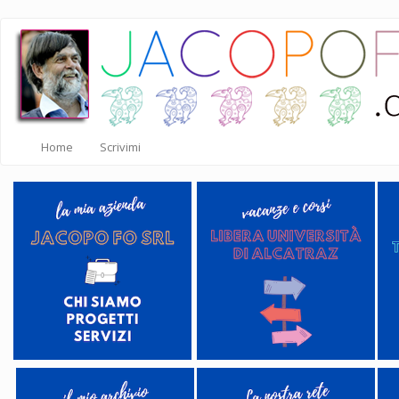
Salta
al
contenuto
principale
Home
Scrivimi