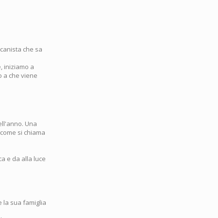
icanista che sa
, iniziamo a
no a che viene
ell'anno. Una
 (come si chiama
a e da alla luce
e la sua famiglia