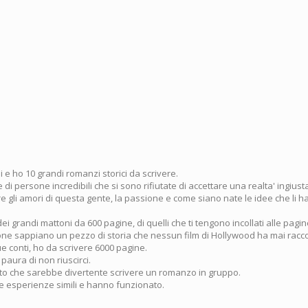
 e ho 10 grandi romanzi storici da scrivere.
 di persone incredibili che si sono rifiutate di accettare una realta' ingius
e gli amori di questa gente, la passione e come siano nate le idee che li h
dei grandi mattoni da 600 pagine, di quelli che ti tengono incollati alle pagin
sone sappiano un pezzo di storia che nessun film di Hollywood ha mai racc
e conti, ho da scrivere 6000 pagine.
 paura di non riuscirci.
to che sarebbe divertente scrivere un romanzo in gruppo.
te esperienze simili e hanno funzionato.