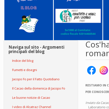
Cos'ha
Naviga sul sito - Argomenti
roman
principali del blog
Indice del blog
Fumetti e disegni
Jacopo Fo per il Fatto Quotidiano
RESTIAMO IN 
Il Cacao della domenica di Jacopo Fo
PER CONOSCER
Le buone notizie di Cacao
Inviato da
Cacao
I video di Alcatraz Channel
Laboratorio co