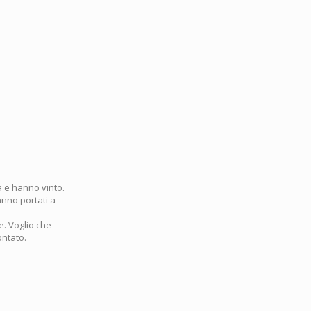
ta e hanno vinto.
anno portati a
e. Voglio che
ontato.