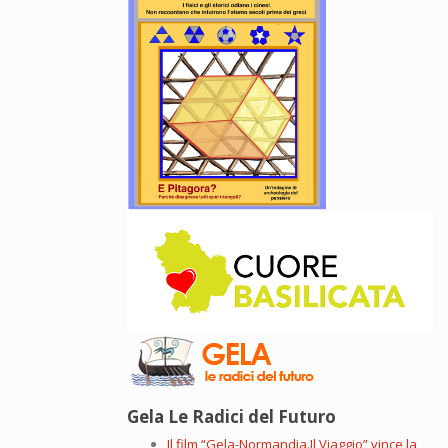
Gela Le Radici del Futuro
Il film “Gela-Normandia.Il Viaggio” vince la