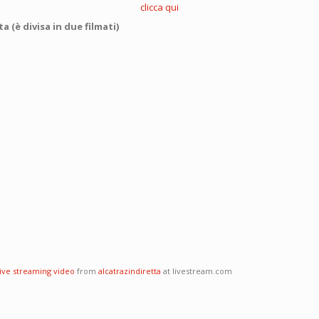
clicca qui
 (è divisa in due filmati)
live streaming video
from
alcatrazindiretta
at livestream.com