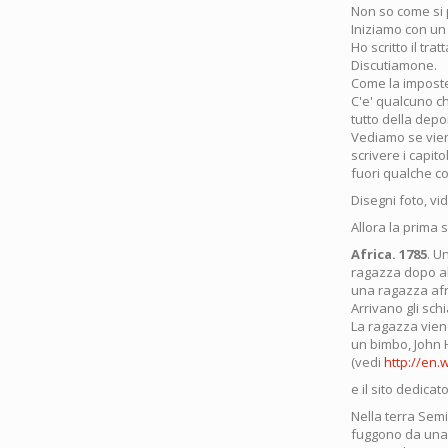
Non so come si 
Iniziamo con un
Ho scritto il tra
Discutiamone.
Come la imposte
C'e' qualcuno ch
tutto della depo
Vediamo se viene
scrivere i capito
fuori qualche c
Disegni foto, vi
Allora la prima s
Africa. 1785
. U
ragazza dopo al
una ragazza afri
Arrivano gli schi
La ragazza viene
un bimbo, John 
(vedi
http://en.
e il sito dedicat
Nella terra Semi
fuggono da una p