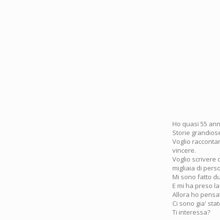
Ho quasi 55 anni
Storie grandiose
Voglio raccontar
vincere.
Voglio scrivere 
migliaia di per
Mi sono fatto du
E mi ha preso la
Allora ho pensa
Ci sono gia' sta
Ti interessa?