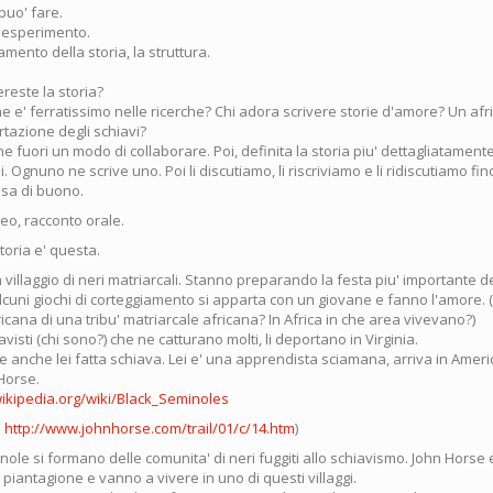
puo' fare.
 esperimento.
ttamento della storia, la struttura.
reste la storia?
e e' ferratissimo nelle ricerche? Chi adora scrivere storie d'amore? Un afr
rtazione degli schiavi?
 fuori un modo di collaborare. Poi, definita la storia piu' dettagliatamente
li. Ognuno ne scrive uno. Poi li discutiamo, li riscriviamo e li ridiscutiamo fi
osa di buono.
deo, racconto orale.
toria e' questa.
n villaggio di neri matriarcali. Stanno preparando la festa piu' importante d
cuni giochi di corteggiamento si apparta con un giovane e fanno l'amore.
cana di una tribu' matriarcale africana? In Africa in che area vivevano?)
avisti (chi sono?) che ne catturano molti, li deportano in Virginia.
 anche lei fatta schiava. Lei e' una apprendista sciamana, arriva in Americ
Horse.
wikipedia.org/wiki/Black_Seminoles
o
http://www.johnhorse.com/trail/01/c/14.htm
)
nole si formano delle comunita' di neri fuggiti allo schiavismo. John Horse 
iantagione e vanno a vivere in uno di questi villaggi.