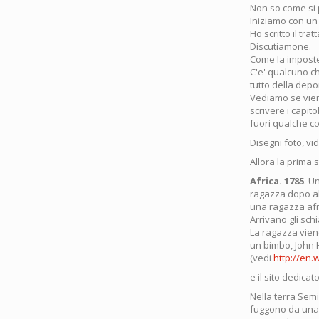
Non so come si 
Iniziamo con un
Ho scritto il tra
Discutiamone.
Come la imposte
C'e' qualcuno ch
tutto della depo
Vediamo se viene
scrivere i capito
fuori qualche c
Disegni foto, vi
Allora la prima s
Africa. 1785
. U
ragazza dopo al
una ragazza afri
Arrivano gli schi
La ragazza viene
un bimbo, John 
(vedi
http://en.
e il sito dedicat
Nella terra Semi
fuggono da una p