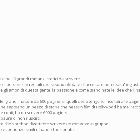
 e ho 10 grandi romanzi storici da scrivere.
 di persone incredibili che si sono rifiutate di accettare una realta' ingius
e gli amori di questa gente, la passione e come siano nate le idee che li h
dei grandi mattoni da 600 pagine, di quelli che ti tengono incollati alle pagin
sone sappiano un pezzo di storia che nessun film di Hollywood ha mai racc
e conti, ho da scrivere 6000 pagine.
 paura di non riuscirci.
to che sarebbe divertente scrivere un romanzo in gruppo.
te esperienze simili e hanno funzionato.