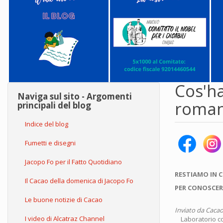
Cos'ha
Naviga sul sito - Argomenti
roman
principali del blog
Indice del blog
Fumetti e disegni
Jacopo Fo per il Fatto Quotidiano
RESTIAMO IN 
Il Cacao della domenica di Jacopo Fo
PER CONOSCER
Le buone notizie di Cacao
Inviato da
Cacao
I video di Alcatraz Channel
Laboratorio co