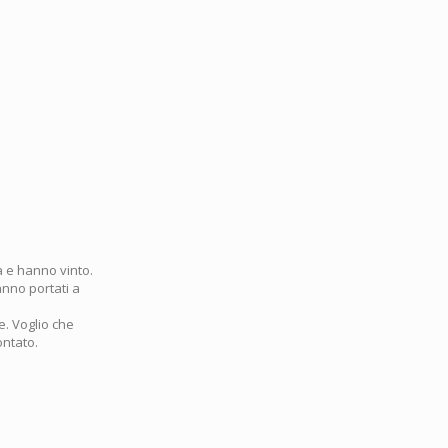
ta e hanno vinto.
anno portati a
e. Voglio che
ontato.