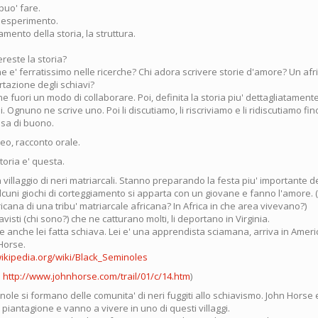
puo' fare.
 esperimento.
ttamento della storia, la struttura.
reste la storia?
e e' ferratissimo nelle ricerche? Chi adora scrivere storie d'amore? Un afr
rtazione degli schiavi?
 fuori un modo di collaborare. Poi, definita la storia piu' dettagliatamente
li. Ognuno ne scrive uno. Poi li discutiamo, li riscriviamo e li ridiscutiamo fi
osa di buono.
deo, racconto orale.
toria e' questa.
n villaggio di neri matriarcali. Stanno preparando la festa piu' importante d
cuni giochi di corteggiamento si apparta con un giovane e fanno l'amore.
cana di una tribu' matriarcale africana? In Africa in che area vivevano?)
avisti (chi sono?) che ne catturano molti, li deportano in Virginia.
 anche lei fatta schiava. Lei e' una apprendista sciamana, arriva in Americ
Horse.
wikipedia.org/wiki/Black_Seminoles
o
http://www.johnhorse.com/trail/01/c/14.htm
)
nole si formano delle comunita' di neri fuggiti allo schiavismo. John Horse 
iantagione e vanno a vivere in uno di questi villaggi.