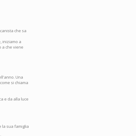
icanista che sa
, iniziamo a
no a che viene
ell'anno. Una
 (come si chiama
a e da alla luce
e la sua famiglia