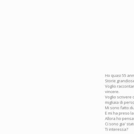
Ho quasi 55 anni
Storie grandiose
Voglio raccontar
vincere.
Voglio scrivere 
migliaia di per
Mi sono fatto du
E mi ha preso la
Allora ho pensa
Ci sono gia' sta
Ti interessa?