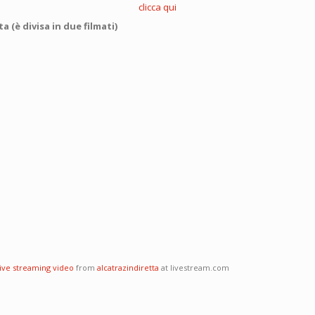
clicca qui
 (è divisa in due filmati)
live streaming video
from
alcatrazindiretta
at livestream.com