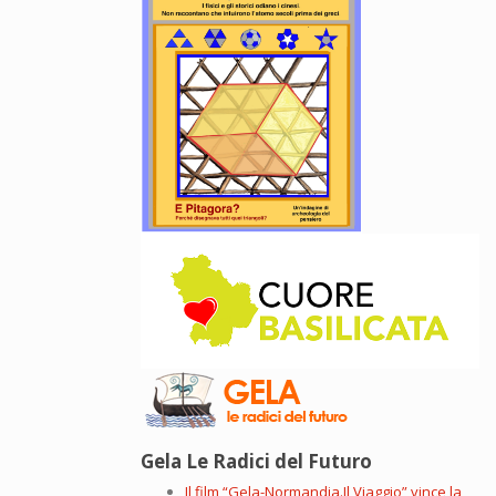
Gela Le Radici del Futuro
Il film “Gela-Normandia.Il Viaggio” vince la