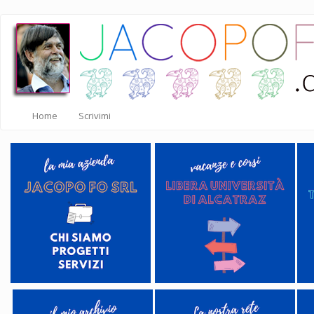
Salta
al
contenuto
principale
Home
Scrivimi