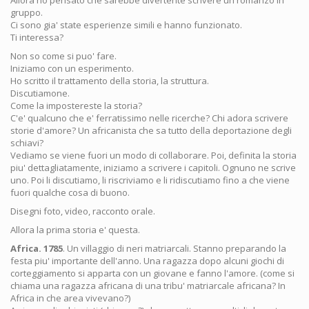
Allora ho pensato che sarebbe divertente scrivere un romanzo in
gruppo.
Ci sono gia' state esperienze simili e hanno funzionato.
Ti interessa?
Non so come si puo' fare.
Iniziamo con un esperimento.
Ho scritto il trattamento della storia, la struttura.
Discutiamone.
Come la impostereste la storia?
C'e' qualcuno che e' ferratissimo nelle ricerche? Chi adora scrivere
storie d'amore? Un africanista che sa tutto della deportazione degli
schiavi?
Vediamo se viene fuori un modo di collaborare. Poi, definita la storia
piu' dettagliatamente, iniziamo a scrivere i capitoli. Ognuno ne scrive
uno. Poi li discutiamo, li riscriviamo e li ridiscutiamo fino a che viene
fuori qualche cosa di buono.
Disegni foto, video, racconto orale.
Allora la prima storia e' questa.
Africa. 1785
. Un villaggio di neri matriarcali. Stanno preparando la
festa piu' importante dell'anno. Una ragazza dopo alcuni giochi di
corteggiamento si apparta con un giovane e fanno l'amore. (come si
chiama una ragazza africana di una tribu' matriarcale africana? In
Africa in che area vivevano?)