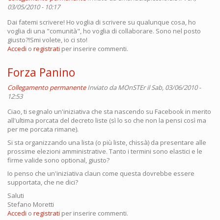
03/05/2010 - 10:17
Dai fatemi scrivere! Ho voglia di scrivere su qualunque cosa, ho
voglia di una "comunità", ho voglia di collaborare. Sono nel posto
giusto?!Smi volete, io ci sto!
Accedi
o
registrati
per inserire commenti.
Forza Panino
Collegamento permanente
Inviato da
MOnSTEr
il Sab, 03/06/2010 -
12:53
Ciao, ti segnalo un'iniziativa che sta nascendo su Facebook in merito
all'ultima porcata del decreto liste (sì lo so che non la pensi così ma
per me porcata rimane).
Si sta organizzando una lista (o più liste, chissà) da presentare alle
prossime elezioni amministrative. Tanto i termini sono elastici e le
firme valide sono optional, giusto?
Io penso che un'iniziativa claun come questa dovrebbe essere
supportata, che ne dici?
Saluti
Stefano Moretti
Accedi
o
registrati
per inserire commenti.