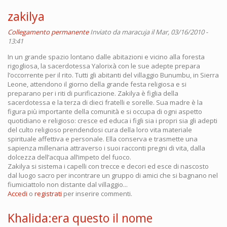
zakilya
Collegamento permanente
Inviato da
maracuja
il Mar, 03/16/2010 -
13:41
In un grande spazio lontano dalle abitazioni e vicino alla foresta
rigogliosa, la sacerdotessa Yalorixà con le sue adepte prepara
l’occorrente per il rito. Tutti gli abitanti del villaggio Bunumbu, in Sierra
Leone, attendono il giorno della grande festa religiosa e si
preparano per i riti di purificazione. Zakilya è figlia della
sacerdotessa e la terza di dieci fratelli e sorelle. Sua madre è la
figura più importante della comunità e si occupa di ogni aspetto
quotidiano e religioso: cresce ed educa i figli sia i propri sia gli adepti
del culto religioso prendendosi cura della loro vita materiale
spirituale affettiva e personale. Ella conserva e trasmette una
sapienza millenaria attraverso i suoi racconti pregni di vita, dalla
dolcezza dell’acqua all’impeto del fuoco.
Zakilya si sistema i capelli con trecce e decori ed esce di nascosto
dal luogo sacro per incontrare un gruppo di amici che si bagnano nel
fiumiciattolo non distante dal villaggio...
Accedi
o
registrati
per inserire commenti.
Khalida:era questo il nome