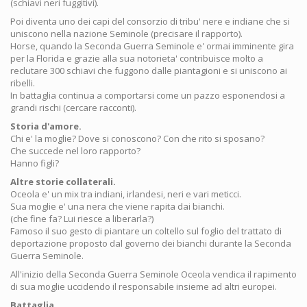
(schiavi neri fuggitivi).
Poi diventa uno dei capi del consorzio di tribu' nere e indiane che si
uniscono nella nazione Seminole (precisare il rapporto).
Horse, quando la Seconda Guerra Seminole e' ormai imminente gira
per la Florida e grazie alla sua notorieta' contribuisce molto a
reclutare 300 schiavi che fuggono dalle piantagioni e si uniscono ai
ribelli.
In battaglia continua a comportarsi come un pazzo esponendosi a
grandi rischi (cercare racconti).
Storia d'amore.
Chi e' la moglie? Dove si conoscono? Con che rito si sposano?
Che succede nel loro rapporto?
Hanno figli?
Altre storie collaterali.
Oceola e' un mix tra indiani, irlandesi, neri e vari meticci.
Sua moglie e' una nera che viene rapita dai bianchi.
(che fine fa? Lui riesce a liberarla?)
Famoso il suo gesto di piantare un coltello sul foglio del trattato di
deportazione proposto dal governo dei bianchi durante la Seconda
Guerra Seminole.
All'inizio della Seconda Guerra Seminole Oceola vendica il rapimento
di sua moglie uccidendo il responsabile insieme ad altri europei.
Battaglia