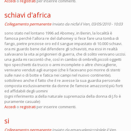
Accedi
o
registrati
per inserire commenti.
schiavi d'africa
Collegamento permanente
Inviato da
nicfal
il Ven, 03/05/2010 - 10:03
sono stato nel lontano 1996 ad Abomey, in Benin, la località è
famosa perchè l'allora re del dahomey si fece fare una tomba di
fango, pietre preziose oro ed il sangue impastato di 10.000 schiavi.
ora mi guardo bene dal difendere gli schiavisti, ma essi in realtà
salvavano la vita ai prigionieri di guerra, che di solito venivano uccisi.
una guida mi raccontò che, così in cambio di ombrelli,piccoli oggetti
tipo specchietti da trucco o armi incomplete o altre chincaglierie,
venivano venduti agli europei (che li facevano poi morire di stenti
sulle navi o di botte e fatica nei campi nel nuovo continente).
sottolineo anche il fatto che il re avesse la sua guardia personale
composta esclusivamente da donne (le famose amazzoni) più forti
ed affidabili degli uomini
(ogni riferimento a:della naturale supremazia della donna di J.fo è
puramente casuale)
Accedi
o
registrati
per inserire commenti.
si
Collegamento permanente
Inviato da
emanuelepiccololele
il Ven,