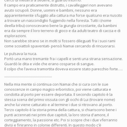
Cercò di mettersi a sedere, si guardò intorno.
Il campo era praticamente distrutto, i cavalleggeri non avevano
avuto scrupoli. Donne, uomini e bambini, nessuno era
apparentemente sfuggito alla cattura ma forse qualcuno era riuscito
a trovare un nascondiglio fuggendo nella foresta. Tutti i (nome
deella tribu) conoscevano bene la giungla circostante, da bambini
era da sempre il loro terreno di gioco e da adulti teatro di caccia e di
esplorazioni.
Non sarebbe strano se in molti si fossero dileguati fra i suoi rami
come scoiattoli spaventati- pensò Namai cercando di rincuorarsi.
Le pulsava la nuca.
Portò una mano tremante fra i capelli e senti una strana sensazione.
Guardò le dita e vide che erano cosparse di sangue.
Il colpo che l’aveva tramortita doveva essere stato parecchio forte…..
------------------------------------------
Nella mia mente si continua con Namai che si cura con le sue
conoscenze in campo magico erboristico, poi viene catturata e
condotta al porto per essere deportata. Il secondo capitolo è la
stessa scena del primo vissuta con gli occhi di Lui (trovare nome)
anche lui viene catturato e al termine i due si ritrovano al porto.
Terzo capitolo è la storia prima della cattura, si chiariscono bene i
punti accennati nei primi due capitoli, la loro storia d'amore, il
corteggiamento, la passione etc. Poi si scopre che i due vferranno
divisi e finiranno in colonie differenti. In questo modo c'è