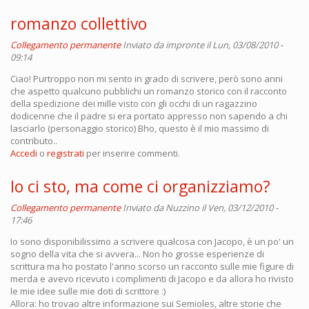
romanzo collettivo
Collegamento permanente
Inviato da
impronte
il Lun, 03/08/2010 -
09:14
Ciao! Purtroppo non mi sento in grado di scrivere, però sono anni
che aspetto qualcuno pubblichi un romanzo storico con il racconto
della spedizione dei mille visto con gli occhi di un ragazzino
dodicenne che il padre si era portato appresso non sapendo a chi
lasciarlo (personaggio storico) Bho, questo è il mio massimo di
contributo..
Accedi
o
registrati
per inserire commenti.
Io ci sto, ma come ci organizziamo?
Collegamento permanente
Inviato da
Nuzzino
il Ven, 03/12/2010 -
17:46
Io sono disponibilissimo a scrivere qualcosa con Jacopo, è un po' un
sogno della vita che si avvera... Non ho grosse esperienze di
scrittura ma ho postato l'anno scorso un racconto sulle mie figure di
merda e avevo ricevuto i complimenti di Jacopo e da allora ho rivisto
le mie idee sulle mie doti di scrittore :)
Allora: ho trovao altre informazione sui Semioles, altre storie che