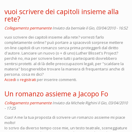
vuoi scrivere dei capitoli insieme alla
rete?
Collegamento permanente
Inviato da
berniale
il Gio, 03/04/2010 - 16:52
vuoi scrivere dei capitoli insieme alla rete? vorresti farlo
completamente online? può portare a spiacevoli sorprese mettere
on-line capitoli di un romanzo senza prima proteggerli dal diritto
d'autore. Lanciare un nuovo (o + di uno) Luther Blisset's Project?
perchè no, ma per scrivere bene tutti i partecipanti dovrebbero
sentirsi protetti. al di là delle preoccupazioni legali, per "scaldare la
materia" bisognerebbe trovare la maniera di frequentarsi anche di
persona. cosa mi dici?
Accedi
o
registrati
per inserire commenti.
Un romanzo assieme a Jacopo Fo
Collegamento permanente
Inviato da
Michele Righini
il Gio, 03/04/2010
- 17:25
Ciao! A me la tua proposta di scrivere un romanzo assieme mi piace
molto!
Io scrivo da diverso tempo cose mie, un testo teatrale, sceneggiature