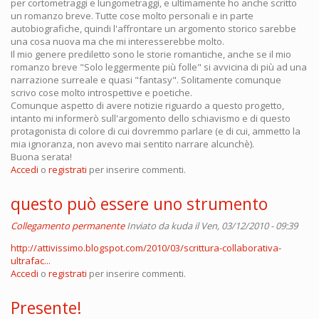
per cortometraggi e lungometraggi, e ultimamente ho anche scritto
un romanzo breve. Tutte cose molto personali e in parte
autobiografiche, quindi l'affrontare un argomento storico sarebbe
una cosa nuova ma che mi interesserebbe molto.
Il mio genere prediletto sono le storie romantiche, anche se il mio
romanzo breve "Solo leggermente più folle" si avvicina di più ad una
narrazione surreale e quasi "fantasy". Solitamente comunque
scrivo cose molto introspettive e poetiche.
Comunque aspetto di avere notizie riguardo a questo progetto,
intanto mi informerò sull'argomento dello schiavismo e di questo
protagonista di colore di cui dovremmo parlare (e di cui, ammetto la
mia ignoranza, non avevo mai sentito narrare alcunchè).
Buona serata!
Accedi
o
registrati
per inserire commenti.
questo può essere uno strumento
Collegamento permanente
Inviato da
kuda
il Ven, 03/12/2010 - 09:39
http://attivissimo.blogspot.com/2010/03/scrittura-collaborativa-
ultrafac...
Accedi
o
registrati
per inserire commenti.
Presente!