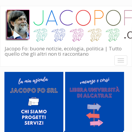
Salta
al
contenuto
principale
Jacopo Fo: buone notizie, ecologia, politica | Tutto
quello che gli altri non ti raccontano
Toggl
naviga