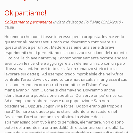
Ok partiamo!
Collegamento permanente
Inviato da
Jacopo Fo
il Mar, 03/23/2010 -
18:36
Ho temuto che non ci fosse interesse per la proposta. Invece vedo
qui materiali interessanti. Credo che dovremmo continuare su
questa strada per un po'. Mettere assieme una serie di brevi
esperimenti che ci permettano di sintonizzarci sul ritmo del racconto
(il colore, la chiave narrativa). Contemporaneamente occorre andare
avanti con le ricerche e aggiungere altri elementi. Inizio con un paio
di osservazioni. Innanzi tutto se si fa un romanzo storico tocca
lavorare sui dettagli. Ad esempio credo improbabile che nell'Africa
centrale, l'area dove troviamo culture matriarcali, si mangiasse il cus
cus, non erano ancora entrati in contatto con l'Islam. Cosa
mangiavano? I nomi... Come si chiamavano. Dovremmo anche
identificare una popolazione specifica. Qui serve un po' di ricerca.
Ad esempio potrebbero essere una popolazione San non
boscimane... Oppure Dogon? Ma forse i Dogon erano già troppo a
nord? Sempre su questo piano starei attento a non cadere nel
favolismo. Farei un romanzo realistico. La visione dello
sciamanesimo primitivo è molto semplice, elementare. Non ci sono
poteri della mente ma una modalità di relazionarsi con la realtà. La
storia dei preparativi del matrimonio andrebbe riempita di particolari