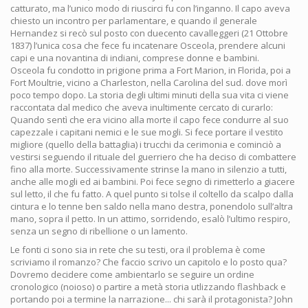
catturato, ma l’unico modo di riuscirci fu con l’inganno. Il capo aveva
chiesto un incontro per parlamentare, e quando il generale
Hernandez si recò sul posto con duecento cavalleggeri (21 Ottobre
1837) l’unica cosa che fece fu incatenare Osceola, prendere alcuni
capi e una novantina di indiani, comprese donne e bambini.
Osceola fu condotto in prigione prima a Fort Marion, in Florida, poi a
Fort Moultrie, vicino a Charleston, nella Carolina del sud. dove morì
poco tempo dopo. La storia degli ultimi minuti della sua vita ci viene
raccontata dal medico che aveva inultimente cercato di curarlo:
Quando sentì che era vicino alla morte il capo fece condurre al suo
capezzale i capitani nemici e le sue mogli. Si fece portare il vestito
migliore (quello della battaglia) i trucchi da cerimonia e cominciò a
vestirsi seguendo il rituale del guerriero che ha deciso di combattere
fino alla morte. Successivamente strinse la mano in silenzio a tutti,
anche alle mogli ed ai bambini. Poi fece segno di rimetterlo a giacere
sul letto, il che fu fatto. A quel punto si tolse il coltello da scalpo dalla
cintura e lo tenne ben saldo nella mano destra, ponendolo sull’altra
mano, sopra il petto. In un attimo, sorridendo, esalò l’ultimo respiro,
senza un segno di ribellione o un lamento.
Le fonti ci sono sia in rete che su testi, ora il problema è come
scriviamo il romanzo? Che faccio scrivo un capitolo e lo posto qua?
Dovremo decidere come ambientarlo se seguire un ordine
cronologico (noioso) o partire a metà storia utlizzando flashback e
portando poi a termine la narrazione... chi sarà il protagonista? John