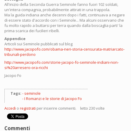
All'inizio della Seconda Guerra Seminole fanno fuori 102 soldati,
un'intera compagnia, probabilmente attirati in una trappola.
Ma la guida indiana anche decenni dopo i fatti, continuava a negare
di essere stato d'accordo con i Seminole... Ma alcuni osservano che
fu molto rapido a buttarsi per terra quando dalla boscaglia parti' la
prima scarica dei fucilieri ribelli.
Appendice
Articoli sui Seminole pubblicati sul blog
http://www.jacopofo.com/obama-neri-storia-censurata-matriarcato-
tribunali-perdono
http://www.jacopofo.com/storie-jacopo-fo-seminole-indiani-non-
si%20arresero-ora-ricchi
Jacopo Fo
Tags:
seminole
I Romanzi e le storie di Jacopo Fo
Accedi
o
registrati
per inserire commenti.
letto 230 volte
Commenti