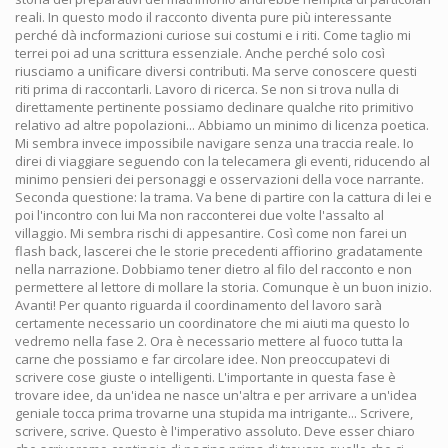
reali. In questo modo il racconto diventa pure più interessante
perché dà incformazioni curiose sui costumi e i riti. Come taglio mi
terrei poi ad una scrittura essenziale. Anche perché solo così
riusciamo a unificare diversi contributi. Ma serve conoscere questi
riti prima di raccontarli. Lavoro di ricerca. Se non si trova nulla di
direttamente pertinente possiamo declinare qualche rito primitivo
relativo ad altre popolazioni... Abbiamo un minimo di licenza poetica.
Mi sembra invece impossibile navigare senza una traccia reale. Io
direi di viaggiare seguendo con la telecamera gli eventi, riducendo al
minimo pensieri dei personaggi e osservazioni della voce narrante.
Seconda questione: la trama. Va bene di partire con la cattura di lei e
poi l'incontro con lui Ma non racconterei due volte l'assalto al
villaggio. Mi sembra rischi di appesantire. Così come non farei un
flash back, lascerei che le storie precedenti affiorino gradatamente
nella narrazione. Dobbiamo tener dietro al filo del racconto e non
permettere al lettore di mollare la storia. Comunque è un buon inizio.
Avanti! Per quanto riguarda il coordinamento del lavoro sarà
certamente necessario un coordinatore che mi aiuti ma questo lo
vedremo nella fase 2. Ora è necessario mettere al fuoco tutta la
carne che possiamo e far circolare idee. Non preoccupatevi di
scrivere cose giuste o intelligenti. L'importante in questa fase è
trovare idee, da un'idea ne nasce un'altra e per arrivare a un'idea
geniale tocca prima trovarne una stupida ma intrigante... Scrivere,
scrivere, scrive. Questo è l'imperativo assoluto. Deve esser chiaro