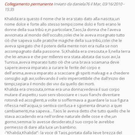
Collegamento permanente
Inviato da
daniela76
il Mar, 03/16/2010 -
15:35
Khalida:era questo il nome che le era stato dato alla nascita,un
nome dolce e forte allo stesso tempo;come dolci e forti erano le
donne della sua tribù e,in particolare,Taos,la donna che l'aveva
avvicinata al mondo dell'occulto,colei che le aveva insegnato tutto
ciò che sapeva sulle pratiche magiche della sua tribù,colei che le
aveva spiegato che il potere della mente non era nulla se non
accompagnato dalla passione. Si,Khalida era cresciuta,e lì,nella terra
che lei amava e che per millenni era stata abitata dai suoi avi,la
Tunisia,aveva imparato tutto ciò che una brava sciamana deve
sapere:aveva imparato a curare le ferite del corpo e
dell'anima,aveva imparato a scacciare gli spiriti malvagi e a chiedere
consiglio agli avi,sollevando il velo impercettibile che dall'inizio dei
tempi,separa il mondo dei vivi da quello dei morti.
Khalida era cresciuta,ormai era una donna;vedeva il suo corpo
mutare d'aspetto,i suoi seni sbocciare e i suoi fianchi diventare
rotondi ed accoglienti,a volte si soffermava a guardare la sua figura
riflessa nell'acqua,si sentiva confusa e sgomenta dinanzi a quei
cambiamenti,ma sapeva....Taos le aveva detto che tutto quello che le
stava accadendo era nell'ordine naturale delle cose e che,un
giorno,semmai lo avesse desiderato,il suo corpo le avrebbe
permesso di dare alla luce un bambino.
-”Khalida,Khalida!”- la voce di Taos,portata dalla lieve brezza del