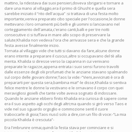
mattino, la ridestava dai suoi pensieri,doveva sbrigarsi e tornare a
dare una mano al villaggio,era il primo di Ghusht e quella sera
sarebbe iniziato il “rito dell'acqua” :si trattava di una festa molto
importante,veniva preparato cibo speciale per l'occasione,le donne
mettevano i loro ornamenti più belli e gli uomini si lanciavano nel
corteggiamento dell'amata,c'erano canti,balli e per tre notti
consecutive ci si tuffava in mare allo scopo di preservare la
salute;Khalida non vedeva l'ora che arrivasse sera e che la grande
festa avesse finalmente inizio.
Tornata al villaggio vide che tutti si davano da fare,alcune donne
erano intente a preparare il cuscus,altre si occupavano del tè alla
menta. Khalida si diresse verso la capanna in cui venivano
preparate le ragazze,appena entrata i suoi sensi furono travolti
dalle essenze degli olii profumati che le anziane stavano spalmando
sul corpo delle giovani donne;Taos la vide:-”Vieni,avvicinati è ora di
prepararti per questa sera,bambina mia!”-le disse,Khalida si sentiva
felice mentre le donne la vestivano e le ornavano il corpo con quei
meravigliosi gioielli che tante volte aveva sognato di indossare.
Quando le anziane ebbero finito Khalida era curiosa di sapere come
era il suo aspetto agli occhi degli altri;ma quando si girò verso Taos e
vide nel suo sguardo orgoglio e commozione sentì il cuore
traboccarle di gioia;Taos riuscì solo a dire,con un filo di voce:-”La mia
piccola Khalida è cresciuta”-
Era l'imbrunire ormai,quindi la festa stava per cominciare e si