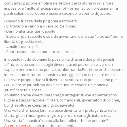
compartecipazione emotiva nel lettore per la storia di un amore
impossibile (molto shakespeariano). Poi non so con precisione ma i
punti salienti dovrebbero essere secondo lu spunto di Jacopo:
- Devono fuggire dalla prigionia e ritrovarsi
- Si trovano e vanno a vivere coi Semioles
- Danno alla luce Juan Caballo
- Storia di juan caballo e sue disavventure, della sua "crociata" per la
libertà degli schiavi etc
- ...molte cose in più...
- Conclusione epica… non ancora decisa
In questo modo abbiamo la possibilità di avere due protagonisti
all’inizio, i due sono in luoghi diversi quindi potremo scrivere un
capitolo per uno e uno per l’altro, alternando.Potrebbe anche essere
interessante sfruttare a nostro vantaggio il fatto di essere molti e
utilizzare proprio due stili diversi di scrittura uno per Lei e uno per
Lui…o anche più stili ma deve comunque esserci un motivo a
giustificare tale scelta.
Abbiamo anche diversi personaggi antagonisti che appartengono
tutti alla stessa fazione (militari, comandanti, governatori di colonie,
borghesotti che comprano gli schiavi etc)
Una volta che nasce Jonh e cresce diventa lui il protagonista della
storia, gli altri rimangono in gioco per dare consigli aiutare etc…
Una storia “dinastica” un po alla ken follet…che ne pensate?
Accedi
o
registrati
per inserire commenti.