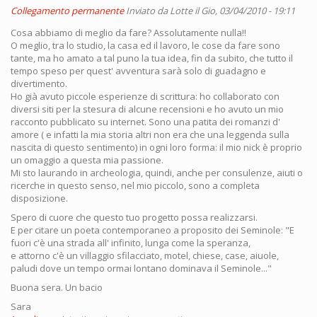
Collegamento permanente
Inviato da
Lotte
il Gio, 03/04/2010 - 19:11
Cosa abbiamo di meglio da fare? Assolutamente nulla!!
O meglio, tra lo studio, la casa ed il lavoro, le cose da fare sono
tante, ma ho amato a tal puno la tua idea, fin da subito, che tutto il
tempo speso per quest' avventura sarà solo di guadagno e
divertimento.
Ho già avuto piccole esperienze di scrittura: ho collaborato con
diversi siti per la stesura di alcune recensioni e ho avuto un mio
racconto pubblicato su internet. Sono una patita dei romanzi d'
amore ( e infatti la mia storia altri non era che una leggenda sulla
nascita di questo sentimento) in ogni loro forma: il mio nick è proprio
un omaggio a questa mia passione.
Mi sto laurando in archeologia, quindi, anche per consulenze, aiuti o
ricerche in questo senso, nel mio piccolo, sono a completa
disposizione.
Spero di cuore che questo tuo progetto possa realizzarsi.
E per citare un poeta contemporaneo a proposito dei Seminole: "E
fuori c'è una strada all' infinito, lunga come la speranza,
e attorno c'è un villaggio sfilacciato, motel, chiese, case, aiuole,
paludi dove un tempo ormai lontano dominava il Seminole..."
Buona sera. Un bacio
Sara