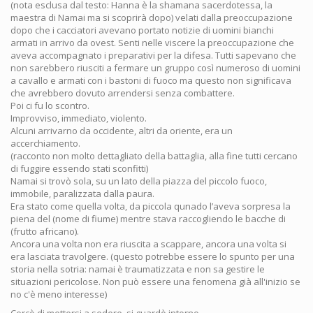
(nota esclusa dal testo: Hanna è la shamana sacerdotessa, la
maestra di Namai ma si scoprirà dopo) velati dalla preoccupazione
dopo che i cacciatori avevano portato notizie di uomini bianchi
armati in arrivo da ovest. Senti nelle viscere la preoccupazione che
aveva accompagnato i preparativi per la difesa. Tutti sapevano che
non sarebbero riusciti a fermare un gruppo così numeroso di uomini
a cavallo e armati con i bastoni di fuoco ma questo non significava
che avrebbero dovuto arrendersi senza combattere.
Poi ci fu lo scontro.
Improvviso, immediato, violento.
Alcuni arrivarno da occidente, altri da oriente, era un
accerchiamento.
(racconto non molto dettagliato della battaglia, alla fine tutti cercano
di fuggire essendo stati sconfitti)
Namai si trovò sola, su un lato della piazza del piccolo fuoco,
immobile, paralizzata dalla paura.
Era stato come quella volta, da piccola qunado l’aveva sorpresa la
piena del (nome di fiume) mentre stava raccogliendo le bacche di
(frutto africano).
Ancora una volta non era riuscita a scappare, ancora una volta si
era lasciata travolgere. (questo potrebbe essere lo spunto per una
storia nella sotria: namai è traumatizzata e non sa gestire le
situazioni pericolose. Non può essere una fenomena già all'inizio se
no c'è meno interesse)