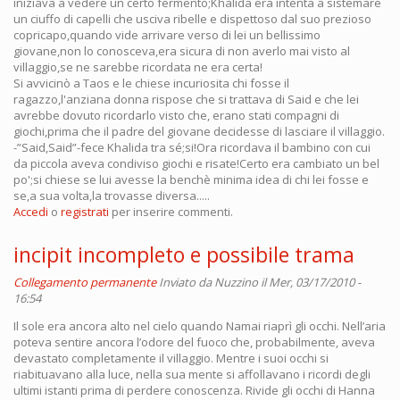
iniziava a vedere un certo fermento;Khalida era intenta a sistemare
un ciuffo di capelli che usciva ribelle e dispettoso dal suo prezioso
copricapo,quando vide arrivare verso di lei un bellissimo
giovane,non lo conosceva,era sicura di non averlo mai visto al
villaggio,se ne sarebbe ricordata ne era certa!
Si avvicinò a Taos e le chiese incuriosita chi fosse il
ragazzo,l'anziana donna rispose che si trattava di Said e che lei
avrebbe dovuto ricordarlo visto che, erano stati compagni di
giochi,prima che il padre del giovane decidesse di lasciare il villaggio.
-”Said,Said”-fece Khalida tra sé;si!Ora ricordava il bambino con cui
da piccola aveva condiviso giochi e risate!Certo era cambiato un bel
po';si chiese se lui avesse la benchè minima idea di chi lei fosse e
se,a sua volta,la trovasse diversa.....
Accedi
o
registrati
per inserire commenti.
incipit incompleto e possibile trama
Collegamento permanente
Inviato da
Nuzzino
il Mer, 03/17/2010 -
16:54
Il sole era ancora alto nel cielo quando Namai riaprì gli occhi. Nell’aria
poteva sentire ancora l’odore del fuoco che, probabilmente, aveva
devastato completamente il villaggio. Mentre i suoi occhi si
riabituavano alla luce, nella sua mente si affollavano i ricordi degli
ultimi istanti prima di perdere conoscenza. Rivide gli occhi di Hanna