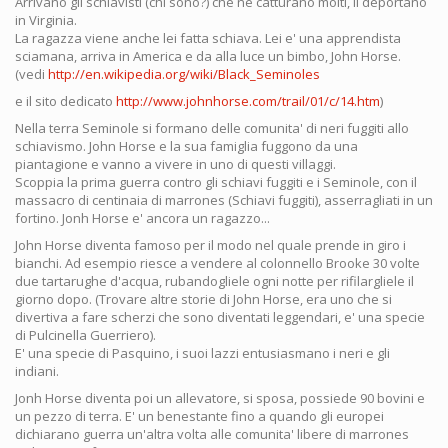
Arrivano gli schiavisti (chi sono?) che ne catturano molti, li deportano
in Virginia.
La ragazza viene anche lei fatta schiava. Lei e' una apprendista
sciamana, arriva in America e da alla luce un bimbo, John Horse.
(vedi
http://en.wikipedia.org/wiki/Black_Seminoles
e il sito dedicato
http://www.johnhorse.com/trail/01/c/14.htm
)
Nella terra Seminole si formano delle comunita' di neri fuggiti allo
schiavismo. John Horse e la sua famiglia fuggono da una
piantagione e vanno a vivere in uno di questi villaggi.
Scoppia la prima guerra contro gli schiavi fuggiti e i Seminole, con il
massacro di centinaia di marrones (Schiavi fuggiti), asserragliati in un
fortino. Jonh Horse e' ancora un ragazzo...
John Horse diventa famoso per il modo nel quale prende in giro i
bianchi. Ad esempio riesce a vendere al colonnello Brooke 30 volte
due tartarughe d'acqua, rubandogliele ogni notte per rifilargliele il
giorno dopo. (Trovare altre storie di John Horse, era uno che si
divertiva a fare scherzi che sono diventati leggendari, e' una specie
di Pulcinella Guerriero).
E' una specie di Pasquino, i suoi lazzi entusiasmano i neri e gli
indiani.
Jonh Horse diventa poi un allevatore, si sposa, possiede 90 bovini e
un pezzo di terra. E' un benestante fino a quando gli europei
dichiarano guerra un'altra volta alle comunita' libere di marrones