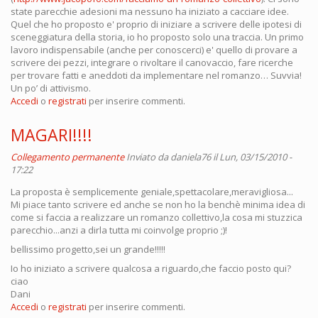
state parecchie adesioni ma nessuno ha iniziato a cacciare idee.
Quel che ho proposto e' proprio di iniziare a scrivere delle ipotesi di
sceneggiatura della storia, io ho proposto solo una traccia. Un primo
lavoro indispensabile (anche per conoscerci) e' quello di provare a
scrivere dei pezzi, integrare o rivoltare il canovaccio, fare ricerche
per trovare fatti e aneddoti da implementare nel romanzo… Suvvia!
Un po’ di attivismo.
Accedi
o
registrati
per inserire commenti.
MAGARI!!!!
Collegamento permanente
Inviato da
daniela76
il Lun, 03/15/2010 -
17:22
La proposta è semplicemente geniale,spettacolare,meravigliosa...
Mi piace tanto scrivere ed anche se non ho la benchè minima idea di
come si faccia a realizzare un romanzo collettivo,la cosa mi stuzzica
parecchio...anzi a dirla tutta mi coinvolge proprio ;)!
bellissimo progetto,sei un grande!!!!!
Io ho iniziato a scrivere qualcosa a riguardo,che faccio posto qui?
ciao
Dani
Accedi
o
registrati
per inserire commenti.