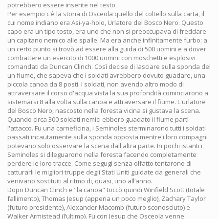
potrebbero essere inserite nel testo.
Per esempio c'è la storia di Osceola quello del coltello sulla carta, il
cui nome indiano era Asi-ya-holo, Urlatore del Bosco Nero. Questo
capo era un tipo tosto, era uno che non si preoccupava di freddare
un capitano nemico alle spalle. Ma era anche infinitamente furbo: a
un certo punto si trovò ad essere alla guida di 500 uomini e a dover
combattere un esercito di 1000 uomini con moschetti e esplosivi
comandati da Duncan Clinch. Così decise di lasciare sulla sponda del
un fiume, che sapeva che i soldati avrebbero dovuto guadare, una
piccola canoa da 8 posti. I soldati, non avendo altro modo di
attraversare il corso d'acqua vista la sua profondità cominciarono a
sistemarsi 8 alla volta sulla canoa e attraversare il fiume. L'urlatore
del Bosco Nero, nascosto nella foresta vicina si gustava la scena.
Quando circa 300 soldati nemici ebbero guadato il fiume partì
l'attacco. Fu una carneficina, i Seminoles sterminarono tutti i soldati
passati incautamente sulla sponda opposta mentre i loro compagni
potevano solo osservare la scena dall'altra parte. In pochi istanti i
Seminoles si dileguarono nella foresta facendo completamente
perdere le loro tracce. Come segugi senza olfatto tentarono di
catturarli le migliori truppe degli Stati Uniti guidate da generali che
venivano sostituiti al ritmo di, quasi, uno all’anno.
Dopo Duncan Clinch e "la canoa" toccò quindi Winfield Scott (totale
fallimento), Thomas Jesup (appena un poco meglio), Zachary Taylor
(futuro presidente), Alexander Macomb (futuro sconosciuto) e
Walker Armistead (l’ultimo). Fu con Jesup che Osceola venne