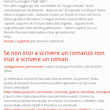
Horse? La moglie? I figli? Altri?
Per ultim oaggiungo che servirebbe un "luogo virtuale" dove
comunciare più facilmente... dopo un po' di risposte sul blog io faccio
fatica a seguire tutti... potremo creare un forum (ci sono siti che lo
fanno gratis) e discutere li, magari avendo sezioni divise per
capitoli...oppure c'è il forum della città segreta... oppure il link
segnalato più sotto del blog attivissimo... fatemi sapere cosa si
decide che così cominciamo a tirar giù qualcosa!
Help!
Accedi
o
registrati
per inserire commenti.
Se non inizi a scrivere un romanzo non
inizi a scrivere un roman
Collegamento permanente
Inviato da
Jacopo Fo
il Dom, 03/14/2010 -
09:44
La settimana scorsa ho lanciato due proposte. La prima e' stata
quella di aiutarmi in una ricerca sul Risorgimento e la Seconda
Guerra Mondiale
(
http://www.jacopofo.com/misteri_seconda_guerra_mondiale_risorgim
E qui ci sono state parecchie risposte interessanti. Grazie. La
seconda proposta era quella di scrivere un romanzo collettivo sulla
storia degli schiavi ribelli in Florida e sui Seminole
(
http://www.jacopofo.com/facciamo-un-romanzo-collettivo
). Ci sono