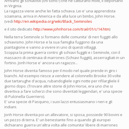
Arrivano gli schiavisti (chi sono?) che ne catturano molti, li deportano
in Virginia.
La ragazza viene anche lei fatta schiava. Lei e' una apprendista
sciamana, arriva in America e da alla luce un bimbo, John Horse.
(vedi
http://en.wikipedia.org/wiki/Black_Seminoles
e il sito dedicato
http://www.johnhorse.com/trail/01/c/14.htm
)
Nella terra Seminole si formano delle comunita' di neri fuggiti allo
schiavismo. John Horse e la sua famiglia fuggono da una
piantagione e vanno a vivere in uno di questi villaggi.
Scoppia la prima guerra contro gli schiavi fuggiti e i Seminole, con il
massacro di centinaia di marrones (Schiavi fuggiti), asserragliati in un
fortino. Jonh Horse e' ancora un ragazzo...
John Horse diventa famoso per il modo nel quale prende in giro i
bianchi. Ad esempio riesce a vendere al colonnello Brooke 30 volte
due tartarughe d'acqua, rubandogliele ogni notte per rifilargliele il
giorno dopo. (Trovare altre storie di John Horse, era uno che si
divertiva a fare scherzi che sono diventati leggendari, e' una specie
di Pulcinella Guerriero).
E' una specie di Pasquino, i suoi lazzi entusiasmano i neri e gli
indiani.
Jonh Horse diventa poi un allevatore, si sposa, possiede 90 bovini e
un pezzo di terra. E' un benestante fino a quando gli europei
dichiarano guerra un'altra volta alle comunita' libere di marrones