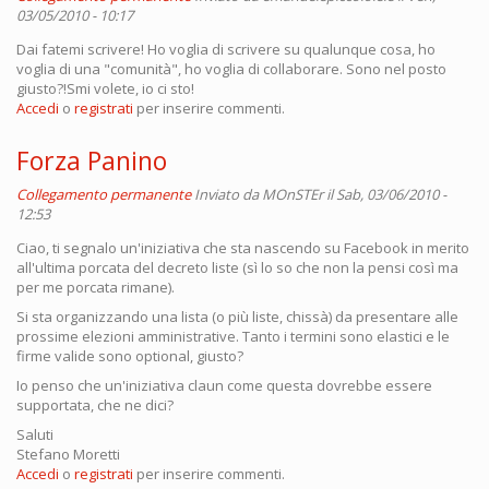
03/05/2010 - 10:17
Dai fatemi scrivere! Ho voglia di scrivere su qualunque cosa, ho
voglia di una "comunità", ho voglia di collaborare. Sono nel posto
giusto?!Smi volete, io ci sto!
Accedi
o
registrati
per inserire commenti.
Forza Panino
Collegamento permanente
Inviato da
MOnSTEr
il Sab, 03/06/2010 -
12:53
Ciao, ti segnalo un'iniziativa che sta nascendo su Facebook in merito
all'ultima porcata del decreto liste (sì lo so che non la pensi così ma
per me porcata rimane).
Si sta organizzando una lista (o più liste, chissà) da presentare alle
prossime elezioni amministrative. Tanto i termini sono elastici e le
firme valide sono optional, giusto?
Io penso che un'iniziativa claun come questa dovrebbe essere
supportata, che ne dici?
Saluti
Stefano Moretti
Accedi
o
registrati
per inserire commenti.