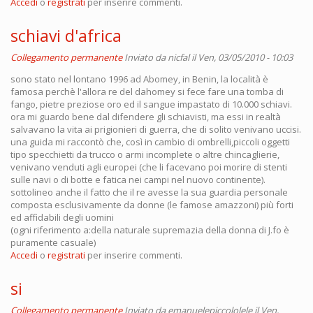
Accedi
o
registrati
per inserire commenti.
schiavi d'africa
Collegamento permanente
Inviato da
nicfal
il Ven, 03/05/2010 - 10:03
sono stato nel lontano 1996 ad Abomey, in Benin, la località è
famosa perchè l'allora re del dahomey si fece fare una tomba di
fango, pietre preziose oro ed il sangue impastato di 10.000 schiavi.
ora mi guardo bene dal difendere gli schiavisti, ma essi in realtà
salvavano la vita ai prigionieri di guerra, che di solito venivano uccisi.
una guida mi raccontò che, così in cambio di ombrelli,piccoli oggetti
tipo specchietti da trucco o armi incomplete o altre chincaglierie,
venivano venduti agli europei (che li facevano poi morire di stenti
sulle navi o di botte e fatica nei campi nel nuovo continente).
sottolineo anche il fatto che il re avesse la sua guardia personale
composta esclusivamente da donne (le famose amazzoni) più forti
ed affidabili degli uomini
(ogni riferimento a:della naturale supremazia della donna di J.fo è
puramente casuale)
Accedi
o
registrati
per inserire commenti.
si
Collegamento permanente
Inviato da
emanuelepiccololele
il Ven,