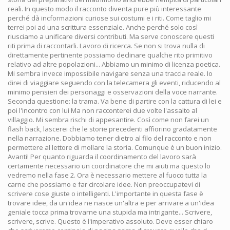
reali. In questo modo il racconto diventa pure più interessante
perché dà incformazioni curiose sui costumi e i riti. Come taglio mi
terrei poi ad una scrittura essenziale. Anche perché solo così
riusciamo a unificare diversi contributi. Ma serve conoscere questi
riti prima di raccontarli. Lavoro di ricerca. Se non si trova nulla di
direttamente pertinente possiamo declinare qualche rito primitivo
relativo ad altre popolazioni... Abbiamo un minimo di licenza poetica.
Mi sembra invece impossibile navigare senza una traccia reale. Io
direi di viaggiare seguendo con la telecamera gli eventi, riducendo al
minimo pensieri dei personaggi e osservazioni della voce narrante.
Seconda questione: la trama. Va bene di partire con la cattura di lei e
poi l'incontro con lui Ma non racconterei due volte l'assalto al
villaggio. Mi sembra rischi di appesantire. Così come non farei un
flash back, lascerei che le storie precedenti affiorino gradatamente
nella narrazione. Dobbiamo tener dietro al filo del racconto e non
permettere al lettore di mollare la storia. Comunque è un buon inizio.
Avanti! Per quanto riguarda il coordinamento del lavoro sarà
certamente necessario un coordinatore che mi aiuti ma questo lo
vedremo nella fase 2. Ora è necessario mettere al fuoco tutta la
carne che possiamo e far circolare idee. Non preoccupatevi di
scrivere cose giuste o intelligenti. L'importante in questa fase è
trovare idee, da un'idea ne nasce un'altra e per arrivare a un'idea
geniale tocca prima trovarne una stupida ma intrigante... Scrivere,
scrivere, scrive. Questo è l'imperativo assoluto. Deve esser chiaro