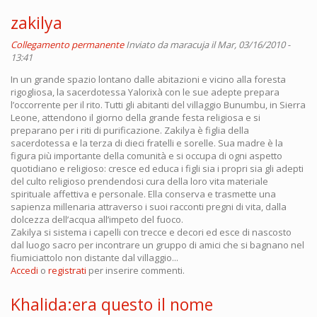
zakilya
Collegamento permanente
Inviato da
maracuja
il Mar, 03/16/2010 -
13:41
In un grande spazio lontano dalle abitazioni e vicino alla foresta
rigogliosa, la sacerdotessa Yalorixà con le sue adepte prepara
l’occorrente per il rito. Tutti gli abitanti del villaggio Bunumbu, in Sierra
Leone, attendono il giorno della grande festa religiosa e si
preparano per i riti di purificazione. Zakilya è figlia della
sacerdotessa e la terza di dieci fratelli e sorelle. Sua madre è la
figura più importante della comunità e si occupa di ogni aspetto
quotidiano e religioso: cresce ed educa i figli sia i propri sia gli adepti
del culto religioso prendendosi cura della loro vita materiale
spirituale affettiva e personale. Ella conserva e trasmette una
sapienza millenaria attraverso i suoi racconti pregni di vita, dalla
dolcezza dell’acqua all’impeto del fuoco.
Zakilya si sistema i capelli con trecce e decori ed esce di nascosto
dal luogo sacro per incontrare un gruppo di amici che si bagnano nel
fiumiciattolo non distante dal villaggio...
Accedi
o
registrati
per inserire commenti.
Khalida:era questo il nome