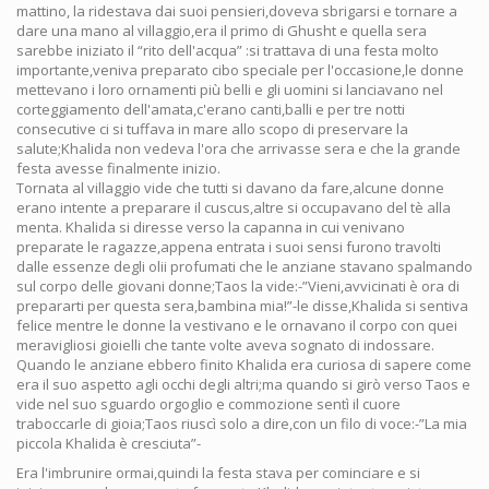
mattino, la ridestava dai suoi pensieri,doveva sbrigarsi e tornare a
dare una mano al villaggio,era il primo di Ghusht e quella sera
sarebbe iniziato il “rito dell'acqua” :si trattava di una festa molto
importante,veniva preparato cibo speciale per l'occasione,le donne
mettevano i loro ornamenti più belli e gli uomini si lanciavano nel
corteggiamento dell'amata,c'erano canti,balli e per tre notti
consecutive ci si tuffava in mare allo scopo di preservare la
salute;Khalida non vedeva l'ora che arrivasse sera e che la grande
festa avesse finalmente inizio.
Tornata al villaggio vide che tutti si davano da fare,alcune donne
erano intente a preparare il cuscus,altre si occupavano del tè alla
menta. Khalida si diresse verso la capanna in cui venivano
preparate le ragazze,appena entrata i suoi sensi furono travolti
dalle essenze degli olii profumati che le anziane stavano spalmando
sul corpo delle giovani donne;Taos la vide:-”Vieni,avvicinati è ora di
prepararti per questa sera,bambina mia!”-le disse,Khalida si sentiva
felice mentre le donne la vestivano e le ornavano il corpo con quei
meravigliosi gioielli che tante volte aveva sognato di indossare.
Quando le anziane ebbero finito Khalida era curiosa di sapere come
era il suo aspetto agli occhi degli altri;ma quando si girò verso Taos e
vide nel suo sguardo orgoglio e commozione sentì il cuore
traboccarle di gioia;Taos riuscì solo a dire,con un filo di voce:-”La mia
piccola Khalida è cresciuta”-
Era l'imbrunire ormai,quindi la festa stava per cominciare e si