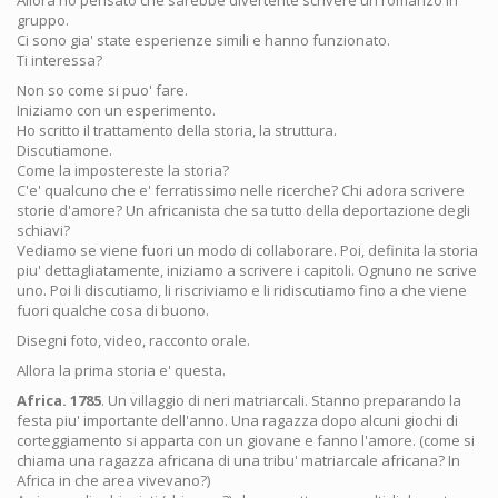
Allora ho pensato che sarebbe divertente scrivere un romanzo in
gruppo.
Ci sono gia' state esperienze simili e hanno funzionato.
Ti interessa?
Non so come si puo' fare.
Iniziamo con un esperimento.
Ho scritto il trattamento della storia, la struttura.
Discutiamone.
Come la impostereste la storia?
C'e' qualcuno che e' ferratissimo nelle ricerche? Chi adora scrivere
storie d'amore? Un africanista che sa tutto della deportazione degli
schiavi?
Vediamo se viene fuori un modo di collaborare. Poi, definita la storia
piu' dettagliatamente, iniziamo a scrivere i capitoli. Ognuno ne scrive
uno. Poi li discutiamo, li riscriviamo e li ridiscutiamo fino a che viene
fuori qualche cosa di buono.
Disegni foto, video, racconto orale.
Allora la prima storia e' questa.
Africa. 1785
. Un villaggio di neri matriarcali. Stanno preparando la
festa piu' importante dell'anno. Una ragazza dopo alcuni giochi di
corteggiamento si apparta con un giovane e fanno l'amore. (come si
chiama una ragazza africana di una tribu' matriarcale africana? In
Africa in che area vivevano?)