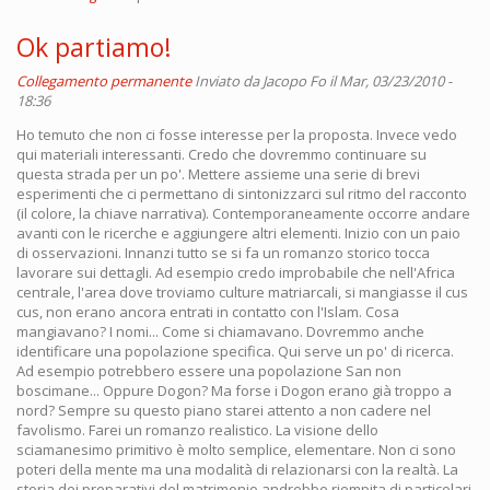
Ok partiamo!
Collegamento permanente
Inviato da
Jacopo Fo
il Mar, 03/23/2010 -
18:36
Ho temuto che non ci fosse interesse per la proposta. Invece vedo
qui materiali interessanti. Credo che dovremmo continuare su
questa strada per un po'. Mettere assieme una serie di brevi
esperimenti che ci permettano di sintonizzarci sul ritmo del racconto
(il colore, la chiave narrativa). Contemporaneamente occorre andare
avanti con le ricerche e aggiungere altri elementi. Inizio con un paio
di osservazioni. Innanzi tutto se si fa un romanzo storico tocca
lavorare sui dettagli. Ad esempio credo improbabile che nell'Africa
centrale, l'area dove troviamo culture matriarcali, si mangiasse il cus
cus, non erano ancora entrati in contatto con l'Islam. Cosa
mangiavano? I nomi... Come si chiamavano. Dovremmo anche
identificare una popolazione specifica. Qui serve un po' di ricerca.
Ad esempio potrebbero essere una popolazione San non
boscimane... Oppure Dogon? Ma forse i Dogon erano già troppo a
nord? Sempre su questo piano starei attento a non cadere nel
favolismo. Farei un romanzo realistico. La visione dello
sciamanesimo primitivo è molto semplice, elementare. Non ci sono
poteri della mente ma una modalità di relazionarsi con la realtà. La
storia dei preparativi del matrimonio andrebbe riempita di particolari