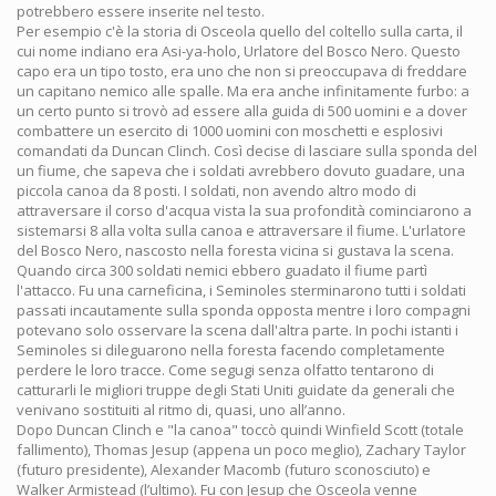
potrebbero essere inserite nel testo.
Per esempio c'è la storia di Osceola quello del coltello sulla carta, il
cui nome indiano era Asi-ya-holo, Urlatore del Bosco Nero. Questo
capo era un tipo tosto, era uno che non si preoccupava di freddare
un capitano nemico alle spalle. Ma era anche infinitamente furbo: a
un certo punto si trovò ad essere alla guida di 500 uomini e a dover
combattere un esercito di 1000 uomini con moschetti e esplosivi
comandati da Duncan Clinch. Così decise di lasciare sulla sponda del
un fiume, che sapeva che i soldati avrebbero dovuto guadare, una
piccola canoa da 8 posti. I soldati, non avendo altro modo di
attraversare il corso d'acqua vista la sua profondità cominciarono a
sistemarsi 8 alla volta sulla canoa e attraversare il fiume. L'urlatore
del Bosco Nero, nascosto nella foresta vicina si gustava la scena.
Quando circa 300 soldati nemici ebbero guadato il fiume partì
l'attacco. Fu una carneficina, i Seminoles sterminarono tutti i soldati
passati incautamente sulla sponda opposta mentre i loro compagni
potevano solo osservare la scena dall'altra parte. In pochi istanti i
Seminoles si dileguarono nella foresta facendo completamente
perdere le loro tracce. Come segugi senza olfatto tentarono di
catturarli le migliori truppe degli Stati Uniti guidate da generali che
venivano sostituiti al ritmo di, quasi, uno all’anno.
Dopo Duncan Clinch e "la canoa" toccò quindi Winfield Scott (totale
fallimento), Thomas Jesup (appena un poco meglio), Zachary Taylor
(futuro presidente), Alexander Macomb (futuro sconosciuto) e
Walker Armistead (l’ultimo). Fu con Jesup che Osceola venne