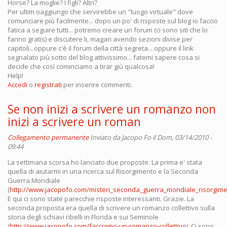
Horse? La moglie? I figli? Altri?
Per ultim oaggiungo che servirebbe un "luogo virtuale" dove
comunciare più facilmente... dopo un po' di risposte sul blog io faccio
fatica a seguire tutti... potremo creare un forum (ci sono siti che lo
fanno gratis) e discutere li, magari avendo sezioni divise per
capitoli...oppure c'è il forum della città segreta... oppure il link
segnalato più sotto del blog attivissimo... fatemi sapere cosa si
decide che così cominciamo a tirar giù qualcosa!
Help!
Accedi
o
registrati
per inserire commenti.
Se non inizi a scrivere un romanzo non
inizi a scrivere un roman
Collegamento permanente
Inviato da
Jacopo Fo
il Dom, 03/14/2010 -
09:44
La settimana scorsa ho lanciato due proposte. La prima e' stata
quella di aiutarmi in una ricerca sul Risorgimento e la Seconda
Guerra Mondiale
(
http://www.jacopofo.com/misteri_seconda_guerra_mondiale_risorgim
E qui ci sono state parecchie risposte interessanti. Grazie. La
seconda proposta era quella di scrivere un romanzo collettivo sulla
storia degli schiavi ribelli in Florida e sui Seminole
(
http://www.jacopofo.com/facciamo-un-romanzo-collettivo
). Ci sono