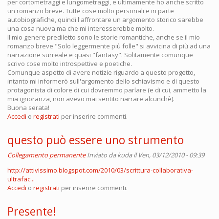
per cortometraggi e lungometraggi, e ultimamente ho anche scritto
un romanzo breve. Tutte cose molto personali e in parte
autobiografiche, quindi l'affrontare un argomento storico sarebbe
una cosa nuova ma che mi interesserebbe molto.
Il mio genere prediletto sono le storie romantiche, anche se il mio
romanzo breve "Solo leggermente più folle" si avvicina di più ad una
narrazione surreale e quasi "fantasy". Solitamente comunque
scrivo cose molto introspettive e poetiche.
Comunque aspetto di avere notizie riguardo a questo progetto,
intanto mi informerò sull'argomento dello schiavismo e di questo
protagonista di colore di cui dovremmo parlare (e di cui, ammetto la
mia ignoranza, non avevo mai sentito narrare alcunchè).
Buona serata!
Accedi
o
registrati
per inserire commenti.
questo può essere uno strumento
Collegamento permanente
Inviato da
kuda
il Ven, 03/12/2010 - 09:39
http://attivissimo.blogspot.com/2010/03/scrittura-collaborativa-
ultrafac...
Accedi
o
registrati
per inserire commenti.
Presente!