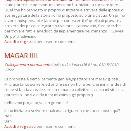
state parecchie adesioni ma nessuno ha iniziato a cacciare idee.
Quel che ho proposto e' proprio di iniziare a scrivere delle ipotesi di
sceneggiatura della storia, io ho proposto solo una traccia. Un primo
lavoro indispensabile (anche per conoscerci) e' quello di provare a
scrivere dei pezzi, integrare o rivoltare il canovaccio, fare ricerche
per trovare fatti e aneddoti da implementare nel romanzo… Suvvia!
Un po’ di attivismo.
Accedi
o
registrati
per inserire commenti.
MAGARI!!!!
Collegamento permanente
Inviato da
daniela76
il Lun, 03/15/2010 -
17:22
La proposta è semplicemente geniale,spettacolare,meravigliosa...
Mi piace tanto scrivere ed anche se non ho la benchè minima idea di
come si faccia a realizzare un romanzo collettivo,la cosa mi stuzzica
parecchio...anzi a dirla tutta mi coinvolge proprio ;)!
bellissimo progetto,sei un grande!!!!!
Io ho iniziato a scrivere qualcosa a riguardo,che faccio posto qui?
ciao
Dani
Accedi
o
registrati
per inserire commenti.