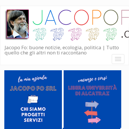
Salta
al
contenuto
principale
Jacopo Fo: buone notizie, ecologia, politica | Tutto
quello che gli altri non ti raccontano
Toggl
naviga