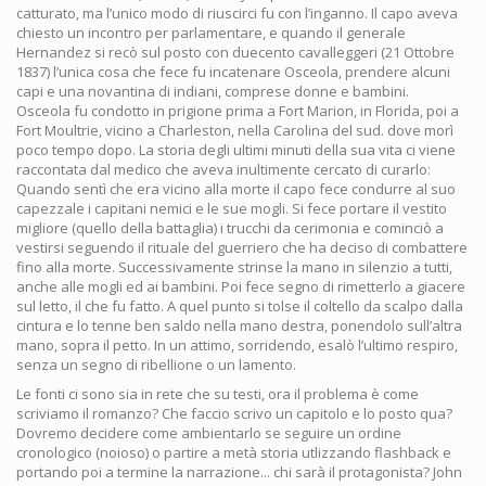
catturato, ma l’unico modo di riuscirci fu con l’inganno. Il capo aveva
chiesto un incontro per parlamentare, e quando il generale
Hernandez si recò sul posto con duecento cavalleggeri (21 Ottobre
1837) l’unica cosa che fece fu incatenare Osceola, prendere alcuni
capi e una novantina di indiani, comprese donne e bambini.
Osceola fu condotto in prigione prima a Fort Marion, in Florida, poi a
Fort Moultrie, vicino a Charleston, nella Carolina del sud. dove morì
poco tempo dopo. La storia degli ultimi minuti della sua vita ci viene
raccontata dal medico che aveva inultimente cercato di curarlo:
Quando sentì che era vicino alla morte il capo fece condurre al suo
capezzale i capitani nemici e le sue mogli. Si fece portare il vestito
migliore (quello della battaglia) i trucchi da cerimonia e cominciò a
vestirsi seguendo il rituale del guerriero che ha deciso di combattere
fino alla morte. Successivamente strinse la mano in silenzio a tutti,
anche alle mogli ed ai bambini. Poi fece segno di rimetterlo a giacere
sul letto, il che fu fatto. A quel punto si tolse il coltello da scalpo dalla
cintura e lo tenne ben saldo nella mano destra, ponendolo sull’altra
mano, sopra il petto. In un attimo, sorridendo, esalò l’ultimo respiro,
senza un segno di ribellione o un lamento.
Le fonti ci sono sia in rete che su testi, ora il problema è come
scriviamo il romanzo? Che faccio scrivo un capitolo e lo posto qua?
Dovremo decidere come ambientarlo se seguire un ordine
cronologico (noioso) o partire a metà storia utlizzando flashback e
portando poi a termine la narrazione... chi sarà il protagonista? John