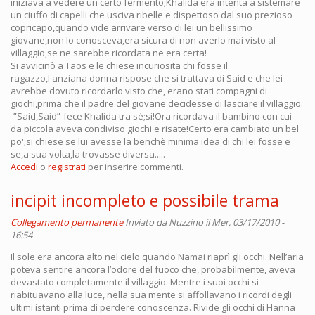
iniziava a vedere un certo fermento;Khalida era intenta a sistemare
un ciuffo di capelli che usciva ribelle e dispettoso dal suo prezioso
copricapo,quando vide arrivare verso di lei un bellissimo
giovane,non lo conosceva,era sicura di non averlo mai visto al
villaggio,se ne sarebbe ricordata ne era certa!
Si avvicinò a Taos e le chiese incuriosita chi fosse il
ragazzo,l'anziana donna rispose che si trattava di Said e che lei
avrebbe dovuto ricordarlo visto che, erano stati compagni di
giochi,prima che il padre del giovane decidesse di lasciare il villaggio.
-”Said,Said”-fece Khalida tra sé;si!Ora ricordava il bambino con cui
da piccola aveva condiviso giochi e risate!Certo era cambiato un bel
po';si chiese se lui avesse la benchè minima idea di chi lei fosse e
se,a sua volta,la trovasse diversa.....
Accedi
o
registrati
per inserire commenti.
incipit incompleto e possibile trama
Collegamento permanente
Inviato da
Nuzzino
il Mer, 03/17/2010 -
16:54
Il sole era ancora alto nel cielo quando Namai riaprì gli occhi. Nell’aria
poteva sentire ancora l’odore del fuoco che, probabilmente, aveva
devastato completamente il villaggio. Mentre i suoi occhi si
riabituavano alla luce, nella sua mente si affollavano i ricordi degli
ultimi istanti prima di perdere conoscenza. Rivide gli occhi di Hanna