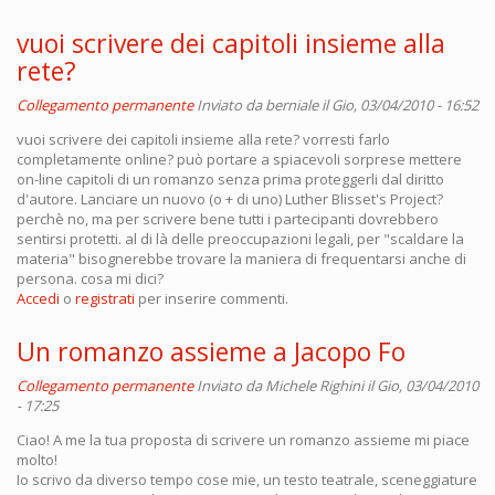
vuoi scrivere dei capitoli insieme alla
rete?
Collegamento permanente
Inviato da
berniale
il Gio, 03/04/2010 - 16:52
vuoi scrivere dei capitoli insieme alla rete? vorresti farlo
completamente online? può portare a spiacevoli sorprese mettere
on-line capitoli di un romanzo senza prima proteggerli dal diritto
d'autore. Lanciare un nuovo (o + di uno) Luther Blisset's Project?
perchè no, ma per scrivere bene tutti i partecipanti dovrebbero
sentirsi protetti. al di là delle preoccupazioni legali, per "scaldare la
materia" bisognerebbe trovare la maniera di frequentarsi anche di
persona. cosa mi dici?
Accedi
o
registrati
per inserire commenti.
Un romanzo assieme a Jacopo Fo
Collegamento permanente
Inviato da
Michele Righini
il Gio, 03/04/2010
- 17:25
Ciao! A me la tua proposta di scrivere un romanzo assieme mi piace
molto!
Io scrivo da diverso tempo cose mie, un testo teatrale, sceneggiature