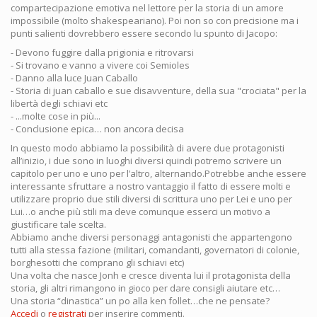
compartecipazione emotiva nel lettore per la storia di un amore
impossibile (molto shakespeariano). Poi non so con precisione ma i
punti salienti dovrebbero essere secondo lu spunto di Jacopo:
- Devono fuggire dalla prigionia e ritrovarsi
- Si trovano e vanno a vivere coi Semioles
- Danno alla luce Juan Caballo
- Storia di juan caballo e sue disavventure, della sua "crociata" per la
libertà degli schiavi etc
- ...molte cose in più...
- Conclusione epica… non ancora decisa
In questo modo abbiamo la possibilità di avere due protagonisti
all’inizio, i due sono in luoghi diversi quindi potremo scrivere un
capitolo per uno e uno per l’altro, alternando.Potrebbe anche essere
interessante sfruttare a nostro vantaggio il fatto di essere molti e
utilizzare proprio due stili diversi di scrittura uno per Lei e uno per
Lui…o anche più stili ma deve comunque esserci un motivo a
giustificare tale scelta.
Abbiamo anche diversi personaggi antagonisti che appartengono
tutti alla stessa fazione (militari, comandanti, governatori di colonie,
borghesotti che comprano gli schiavi etc)
Una volta che nasce Jonh e cresce diventa lui il protagonista della
storia, gli altri rimangono in gioco per dare consigli aiutare etc…
Una storia “dinastica” un po alla ken follet…che ne pensate?
Accedi
o
registrati
per inserire commenti.