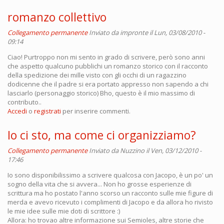
romanzo collettivo
Collegamento permanente
Inviato da
impronte
il Lun, 03/08/2010 -
09:14
Ciao! Purtroppo non mi sento in grado di scrivere, però sono anni
che aspetto qualcuno pubblichi un romanzo storico con il racconto
della spedizione dei mille visto con gli occhi di un ragazzino
dodicenne che il padre si era portato appresso non sapendo a chi
lasciarlo (personaggio storico) Bho, questo è il mio massimo di
contributo..
Accedi
o
registrati
per inserire commenti.
Io ci sto, ma come ci organizziamo?
Collegamento permanente
Inviato da
Nuzzino
il Ven, 03/12/2010 -
17:46
Io sono disponibilissimo a scrivere qualcosa con Jacopo, è un po' un
sogno della vita che si avvera... Non ho grosse esperienze di
scrittura ma ho postato l'anno scorso un racconto sulle mie figure di
merda e avevo ricevuto i complimenti di Jacopo e da allora ho rivisto
le mie idee sulle mie doti di scrittore :)
Allora: ho trovao altre informazione sui Semioles, altre storie che