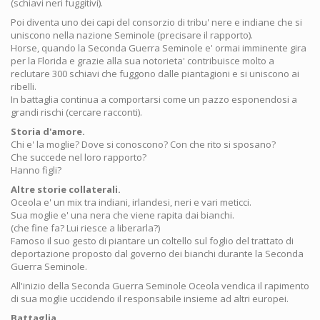
(schiavi neri fuggitivi).
Poi diventa uno dei capi del consorzio di tribu' nere e indiane che si
uniscono nella nazione Seminole (precisare il rapporto).
Horse, quando la Seconda Guerra Seminole e' ormai imminente gira
per la Florida e grazie alla sua notorieta' contribuisce molto a
reclutare 300 schiavi che fuggono dalle piantagioni e si uniscono ai
ribelli.
In battaglia continua a comportarsi come un pazzo esponendosi a
grandi rischi (cercare racconti).
Storia d'amore.
Chi e' la moglie? Dove si conoscono? Con che rito si sposano?
Che succede nel loro rapporto?
Hanno figli?
Altre storie collaterali.
Oceola e' un mix tra indiani, irlandesi, neri e vari meticci.
Sua moglie e' una nera che viene rapita dai bianchi.
(che fine fa? Lui riesce a liberarla?)
Famoso il suo gesto di piantare un coltello sul foglio del trattato di
deportazione proposto dal governo dei bianchi durante la Seconda
Guerra Seminole.
All'inizio della Seconda Guerra Seminole Oceola vendica il rapimento
di sua moglie uccidendo il responsabile insieme ad altri europei.
Battaglia