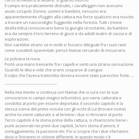
Cercò di mettersi a sedere, si guardò intorno.
Il campo era praticamente distrutto, i cavalleggeri non avevano
avuto scrupoli. Donne, uomini e bambini, nessuno era
apparentemente sfuggito alla cattura ma forse qualcuno era riuscito
a trovare un nascondiglio fuggendo nella foresta. Tutti i (nome
deella tribu) conoscevano bene la giungla circostante, da bambini
era da sempre il loro terreno di gioco e da adulti teatro di caccia e di
esplorazioni.
Non sarebbe strano se in molti si fossero dileguati fra i suoi rami
come scoiattoli spaventati- pensò Namai cercando di rincuorarsi.
Le pulsava la nuca.
Portò una mano tremante fra i capelli e senti una strana sensazione.
Guardò le dita e vide che erano cosparse di sangue.
Il colpo che l’aveva tramortita doveva essere stato parecchio forte…..
------------------------------------------
Nella mia mente si continua con Namai che si cura con le sue
conoscenze in campo magico erboristico, poi viene catturata e
condotta al porto per essere deportata. Il secondo capitolo è la
stessa scena del primo vissuta con gli occhi di Lui (trovare nome)
anche lui viene catturato e al termine i due si ritrovano al porto.
Terzo capitolo è la storia prima della cattura, si chiariscono bene i
punti accennati nei primi due capitoli, la loro storia d'amore, il
corteggiamento, la passione etc. Poi si scopre che i due vferranno
divisi e finiranno in colonie differenti. In questo modo c'è