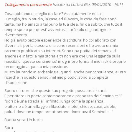
Collegamento permanente
Inviato da
Lotte
il Gio, 03/04/2010 - 19:11
Cosa abbiamo di meglio da fare? Assolutamente nulla!!
O meglio, tra lo studio, la casa ed il lavoro, le cose da fare sono
tante, ma ho amato a tal puno la tua idea, fin da subito, che tutto il
tempo speso per quest' avventura sarà solo di guadagno e
divertimento.
Ho già avuto piccole esperienze di scrittura: ho collaborato con
diversi siti per la stesura di alcune recensioni e ho avuto un mio
racconto pubblicato su internet. Sono una patita dei romanzi d'
amore ( e infatti la mia storia altri non era che una leggenda sulla
nascita di questo sentimento) in ogni loro forma: il mio nick è proprio
un omaggio a questa mia passione.
Mi sto laurando in archeologia, quindi, anche per consulenze, aiuti o
ricerche in questo senso, nel mio piccolo, sono a completa
disposizione.
Spero di cuore che questo tuo progetto possa realizzarsi.
E per citare un poeta contemporaneo a proposito dei Seminole: "E
fuori c'è una strada all' infinito, lunga come la speranza,
e attorno c'è un villaggio sfilacciato, motel, chiese, case, aiuole,
paludi dove un tempo ormai lontano dominava il Seminole..."
Buona sera. Un bacio
Sara