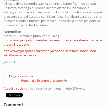
All'inizio della Seconda Guerra Seminole fanno fuori 102 soldati,
un'intera compagnia, probabilmente attirati in una trappola.
Ma la guida indiana anche decenni dopo i fatti, continuava a negare
di essere stato d'accordo con i Seminole... Ma alcuni osservano che
fu molto rapido a buttarsi per terra quando dalla boscaglia parti' la
prima scarica dei fucilieri ribelli.
Appendice
Articoli sui Seminole pubblicati sul blog
http://www.jacopofo.com/obama-neri-storia-censurata-matriarcato-
tribunali-perdono
http://www.jacopofo.com/storie-jacopo-fo-seminole-indiani-non-
si%20arresero-ora-ricchi
Jacopo Fo
Tags:
seminole
I Romanzi e le storie di Jacopo Fo
Accedi
o
registrati
per inserire commenti.
letto 230 volte
Commenti