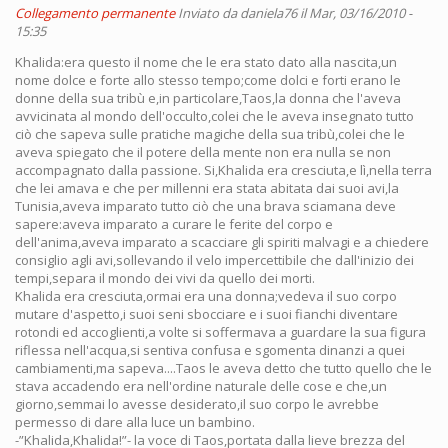
Collegamento permanente
Inviato da
daniela76
il Mar, 03/16/2010 -
15:35
Khalida:era questo il nome che le era stato dato alla nascita,un
nome dolce e forte allo stesso tempo;come dolci e forti erano le
donne della sua tribù e,in particolare,Taos,la donna che l'aveva
avvicinata al mondo dell'occulto,colei che le aveva insegnato tutto
ciò che sapeva sulle pratiche magiche della sua tribù,colei che le
aveva spiegato che il potere della mente non era nulla se non
accompagnato dalla passione. Si,Khalida era cresciuta,e lì,nella terra
che lei amava e che per millenni era stata abitata dai suoi avi,la
Tunisia,aveva imparato tutto ciò che una brava sciamana deve
sapere:aveva imparato a curare le ferite del corpo e
dell'anima,aveva imparato a scacciare gli spiriti malvagi e a chiedere
consiglio agli avi,sollevando il velo impercettibile che dall'inizio dei
tempi,separa il mondo dei vivi da quello dei morti.
Khalida era cresciuta,ormai era una donna;vedeva il suo corpo
mutare d'aspetto,i suoi seni sbocciare e i suoi fianchi diventare
rotondi ed accoglienti,a volte si soffermava a guardare la sua figura
riflessa nell'acqua,si sentiva confusa e sgomenta dinanzi a quei
cambiamenti,ma sapeva....Taos le aveva detto che tutto quello che le
stava accadendo era nell'ordine naturale delle cose e che,un
giorno,semmai lo avesse desiderato,il suo corpo le avrebbe
permesso di dare alla luce un bambino.
-”Khalida,Khalida!”- la voce di Taos,portata dalla lieve brezza del