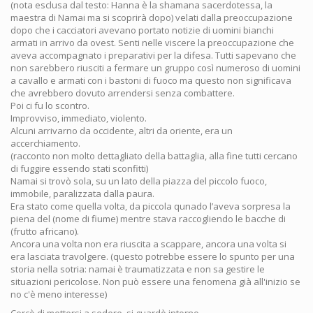
(nota esclusa dal testo: Hanna è la shamana sacerdotessa, la
maestra di Namai ma si scoprirà dopo) velati dalla preoccupazione
dopo che i cacciatori avevano portato notizie di uomini bianchi
armati in arrivo da ovest. Senti nelle viscere la preoccupazione che
aveva accompagnato i preparativi per la difesa. Tutti sapevano che
non sarebbero riusciti a fermare un gruppo così numeroso di uomini
a cavallo e armati con i bastoni di fuoco ma questo non significava
che avrebbero dovuto arrendersi senza combattere.
Poi ci fu lo scontro.
Improvviso, immediato, violento.
Alcuni arrivarno da occidente, altri da oriente, era un
accerchiamento.
(racconto non molto dettagliato della battaglia, alla fine tutti cercano
di fuggire essendo stati sconfitti)
Namai si trovò sola, su un lato della piazza del piccolo fuoco,
immobile, paralizzata dalla paura.
Era stato come quella volta, da piccola qunado l’aveva sorpresa la
piena del (nome di fiume) mentre stava raccogliendo le bacche di
(frutto africano).
Ancora una volta non era riuscita a scappare, ancora una volta si
era lasciata travolgere. (questo potrebbe essere lo spunto per una
storia nella sotria: namai è traumatizzata e non sa gestire le
situazioni pericolose. Non può essere una fenomena già all'inizio se
no c'è meno interesse)