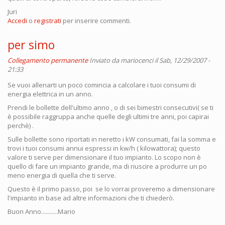
Juri
Accedi
o
registrati
per inserire commenti.
per simo
Collegamento permanente
Inviato da
mariocenci
il Sab, 12/29/2007 -
21:33
Se vuoi allenarti un poco comincia a calcolare i tuoi consumi di
energia elettrica in un anno.
Prendi le bollette dell'ultimo anno , o di sei bimestri consecutivi( se ti
è possibile raggruppa anche quelle degli ultimi tre anni, poi capirai
perchè) .
Sulle bollette sono riportati in neretto i kW consumati, fai la somma e
trovi i tuoi consumi annui espressi in kw/h ( kilowattora); questo
valore ti serve per dimensionare il tuo impianto. Lo scopo non è
quello di fare un impianto grande, ma di riuscire a produrre un po
meno energia di quella che ti serve.
Questo è il primo passo, poi se lo vorrai proveremo a dimensionare
l'impianto in base ad altre informazioni che ti chiederò.
Buon Anno...........Mario