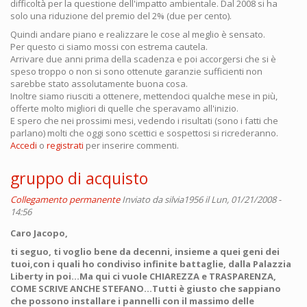
difficoltà per la questione dell'impatto ambientale. Dal 2008 si ha
solo una riduzione del premio del 2% (due per cento).
Quindi andare piano e realizzare le cose al meglio è sensato.
Per questo ci siamo mossi con estrema cautela.
Arrivare due anni prima della scadenza e poi accorgersi che si è
speso troppo o non si sono ottenute garanzie sufficienti non
sarebbe stato assolutamente buona cosa.
Inoltre siamo riusciti a ottenere, mettendoci qualche mese in più,
offerte molto migliori di quelle che speravamo all'inizio.
E spero che nei prossimi mesi, vedendo i risultati (sono i fatti che
parlano) molti che oggi sono scettici e sospettosi si ricrederanno.
Accedi
o
registrati
per inserire commenti.
gruppo di acquisto
Collegamento permanente
Inviato da
silvia1956
il Lun, 01/21/2008 -
14:56
Caro Jacopo,
ti seguo, ti voglio bene da decenni, insieme a quei geni dei
tuoi,con i quali ho condiviso infinite battaglie, dalla Palazzia
Liberty in poi...Ma qui ci vuole CHIAREZZA e TRASPARENZA,
COME SCRIVE ANCHE STEFANO...Tutti è giusto che sappiano
che possono installare i pannelli con il massimo delle