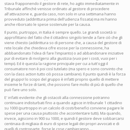
stava frapponendo il gestore di rete, ho agito immediatamente in
Tribunale affinchè venisse ordinato al gestore di procedere
all'attivazione e, guarda caso, non solo in una settimana hanno
provveduto (addirittura prima dell'udienza fissata) ma mi hanno
anche riborsato le spese sostenute per la causa.
Il punto, purtroppo, in Italia è sempre quello. Le grandi società si
approfittano del fatto che il cittadino singolo tende a fare ciò che gli
viene chiesto (addirittura so di persone che, a causa del gestore di
rete locale che chiedeva cifre esose per la connessione, ha
abbbandonato l'idea di fare l'impianto) o ad abbandonare iniziative
pur di evitare di rivolgersi alla giustizia (vuoi per i costi, vuoi per i
tempi). Ed è questa la ragione principale per cui a tutt'oggi il
consumatore non è poi così tutelato (ma spero e sono convinto che
con la class action tutto ciò possa cambiare). Il punto quindi è la forza
del gruppo! lo scopo del gruppo è infatti proprio quello di mettere
insieme le forze di tanti, che possono fare molto di più di quello che
può fare uno solo.
E' infatti evidente che gli ostacoli alla connessione potranno
continuare indisturbati fino a quando agisce in tribunale 1 cittadino
su 1000 (purtroppo in un calcolo di costi/benefici conviene pagare le
spese per una causa piuttosto che accontentare tutti). Ma quando,
invece, agiscono in 900 su 1000, e quindi il gestore deve sobbarcarsi
centinaia di migliaia di euro di spese legali dei propri avvocati e di
quelli di controparte, forse le cose cambieranno.....