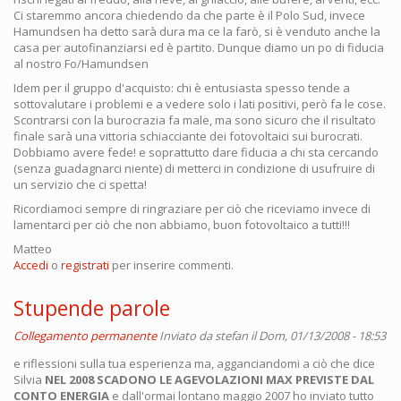
Ci staremmo ancora chiedendo da che parte è il Polo Sud, invece
Hamundsen ha detto sarà dura ma ce la farò, si è venduto anche la
casa per autofinanziarsi ed è partito. Dunque diamo un po di fiducia
al nostro Fo/Hamundsen
Idem per il gruppo d'acquisto: chi è entusiasta spesso tende a
sottovalutare i problemi e a vedere solo i lati positivi, però fa le cose.
Scontrarsi con la burocrazia fa male, ma sono sicuro che il risultato
finale sarà una vittoria schiacciante dei fotovoltaici sui burocrati.
Dobbiamo avere fede! e soprattutto dare fiducia a chi sta cercando
(senza guadagnarci niente) di metterci in condizione di usufruire di
un servizio che ci spetta!
Ricordiamoci sempre di ringraziare per ciò che riceviamo invece di
lamentarci per ciò che non abbiamo, buon fotovoltaico a tutti!!!
Matteo
Accedi
o
registrati
per inserire commenti.
Stupende parole
Collegamento permanente
Inviato da
stefan
il Dom, 01/13/2008 - 18:53
e riflessioni sulla tua esperienza ma, agganciandomi a ciò che dice
Silvia
NEL 2008 SCADONO LE AGEVOLAZIONI MAX PREVISTE DAL
CONTO ENERGIA
e dall'ormai lontano maggio 2007 ho inviato tutto