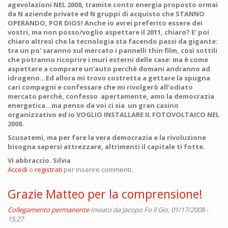
agevolazioni NEL 2008, tramite conto energia proposto ormai
da N aziende private ed N gruppi di acquisto che STANNO
OPERANDO, POR DIOS! Anche io avrei preferito essere dei
vostri, ma non posso/voglio aspettare il 2011, chiaro? E' poi
chiaro altresì che la tecnologia sta facendo passi da gigante:
tra un po' saranno sul mercato i pannelli thin film, così sottili
che potranno ricoprire i muri esterni delle case: ma è come
aspettare a comprare un'auto perchè domani andranno ad
idrogeno...Ed allora mi trovo costretta a gettare la spugna
cari compagni e confessare che mi rivolgerò all'odiato
mercato perchè, confesso apertamente, amo la democrazia
energetica...ma penso da voi ci sia un gran casino
organizzativo ed io VOGLIO INSTALLARE IL FOTOVOLTAICO NEL
2008.
Scusatemi, ma per fare la vera democrazia e la rivoluzione
bisogna sapersi attrezzare, altrimenti il capitale ti fotte.
Vi abbraccio. Silvia
Accedi
o
registrati
per inserire commenti.
Grazie Matteo per la comprensione!
Collegamento permanente
Inviato da
Jacopo Fo
il Gio, 01/17/2008 -
15:27