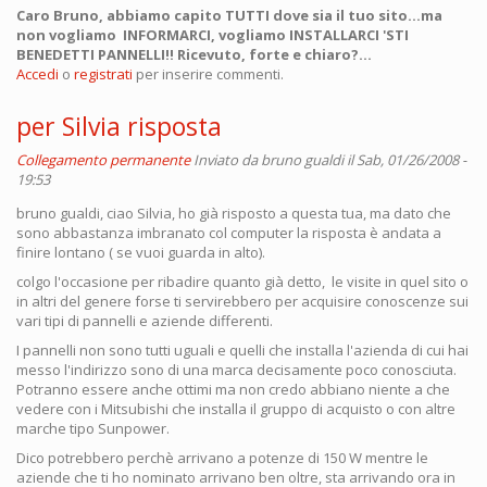
Caro Bruno, abbiamo capito TUTTI dove sia il tuo sito...ma
non vogliamo INFORMARCI, vogliamo INSTALLARCI 'STI
BENEDETTI PANNELLI!! Ricevuto, forte e chiaro?...
Accedi
o
registrati
per inserire commenti.
per Silvia risposta
Collegamento permanente
Inviato da
bruno gualdi
il Sab, 01/26/2008 -
19:53
bruno gualdi, ciao Silvia, ho già risposto a questa tua, ma dato che
sono abbastanza imbranato col computer la risposta è andata a
finire lontano ( se vuoi guarda in alto).
colgo l'occasione per ribadire quanto già detto, le visite in quel sito o
in altri del genere forse ti servirebbero per acquisire conoscenze sui
vari tipi di pannelli e aziende differenti.
I pannelli non sono tutti uguali e quelli che installa l'azienda di cui hai
messo l'indirizzo sono di una marca decisamente poco conosciuta.
Potranno essere anche ottimi ma non credo abbiano niente a che
vedere con i Mitsubishi che installa il gruppo di acquisto o con altre
marche tipo Sunpower.
Dico potrebbero perchè arrivano a potenze di 150 W mentre le
aziende che ti ho nominato arrivano ben oltre, sta arrivando ora in