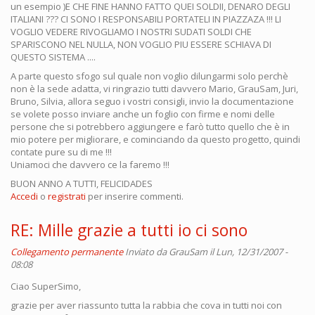
un esempio )E CHE FINE HANNO FATTO QUEI SOLDII, DENARO DEGLI
ITALIANI ??? CI SONO I RESPONSABILI PORTATELI IN PIAZZAZA !!! LI
VOGLIO VEDERE RIVOGLIAMO I NOSTRI SUDATI SOLDI CHE
SPARISCONO NEL NULLA, NON VOGLIO PIU ESSERE SCHIAVA DI
QUESTO SISTEMA ....
A parte questo sfogo sul quale non voglio dilungarmi solo perchè
non è la sede adatta, vi ringrazio tutti davvero Mario, GrauSam, Juri,
Bruno, Silvia, allora seguo i vostri consigli, invio la documentazione
se volete posso inviare anche un foglio con firme e nomi delle
persone che si potrebbero aggiungere e farò tutto quello che è in
mio potere per migliorare, e cominciando da questo progetto, quindi
contate pure su di me !!!
Uniamoci che davvero ce la faremo !!!
BUON ANNO A TUTTI, FELICIDADES
Accedi
o
registrati
per inserire commenti.
RE: Mille grazie a tutti io ci sono
Collegamento permanente
Inviato da
GrauSam
il Lun, 12/31/2007 -
08:08
Ciao
SuperSimo,
grazie per aver riassunto tutta la rabbia che cova in tutti noi con