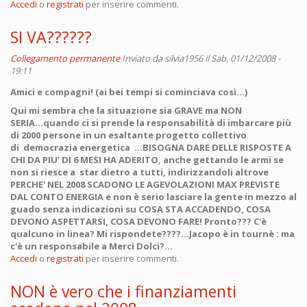
Accedi
o
registrati
per inserire commenti.
SI VA??????
Collegamento permanente
Inviato da
silvia1956
il Sab, 01/12/2008 -
19:11
Amici e compagni! (ai bei tempi si cominciava così...)
Qui mi sembra che la situazione sia GRAVE ma NON
SERIA...quando ci si prende la responsabilità di imbarcare più
di 2000 persone in un esaltante progetto collettivo
di democrazia energetica ...BISOGNA DARE DELLE RISPOSTE A
CHI DA PIU' DI 6 MESI HA ADERITO, anche gettando le armi se
non si riesce a star dietro a tutti, indirizzandoli altrove
PERCHE' NEL 2008 SCADONO LE AGEVOLAZIONI MAX PREVISTE
DAL CONTO ENERGIA e non è serio lasciare la gente in mezzo al
guado senza indicazioni su COSA STA ACCADENDO, COSA
DEVONO ASPETTARSI, COSA DEVONO FARE! Pronto??? C'è
qualcuno in linea? Mi rispondete????...Jacopo è in tournè : ma
c'è un responsabile a Merci Dolci?...
Accedi
o
registrati
per inserire commenti.
NON è vero che i finanziamenti