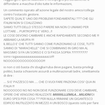
diffondere a macchia d'olio tutte le informazioni,
Un commento ispirato all'azione legale del nostro amico/collega
contro l'ostacolo gestore.
SAPETE QUAL'E' UNO DEI PROBLEMI FONDAMENTALI ???? CHE GLI
ITALINI NON SI COALIZZANO
SIAMO TUTTI DELLO STESSO PARERE MA NON CI UNIAMO PER
LOTTARE ... PURTROPPO E' VERO...!!
LE COSE DEVONO CAMBIARE E ANCHE RAPIDAMENTE SECONDO ME !!!
ABBIAMO LA MUFFA !!!!
IL BELLO E' CHE TUTTI SANNO COME FUNZIONANO LE COSE, TUTTI
SANNO DI "MARACHELLE" CHE SI COMBINANO IN GIRO MA AL
MASSIMO SI FA UN SORISO E CI SI PASSA SOPRA ?!?!?!?!?!?!?!?
sono ragaaaaaaaaaaaaaaaaazzi!!!
NOOOOOOOOOOOOOOOO!!!
io non ci stò basta chi sbaglia/ruba deve pagare, basta privilegi
politici, basta schiavismi assurdi a multinazionali ladre, smettiamola
di dire :
.... SI E' PAZZESCO MA ..... CHE CI VUOI FARE FINZIONA COSI' QUA IN
ITALIA !!!
NOOOOOOO NO NO NON DEVE FUNZIONARE COSI DEVE CAMBIARE,
OPERE CHE VENGONO REALIZZATE
MIIIIIIILLLEMILA...MILIONI
DI
EURO SPESI PER COSA ??? PER NULLA !!RIMANE UN GIGANTESCO
EDIFICIO INUTILIZZATO IN MEZZO A UN BOSCO (questo solo per fare