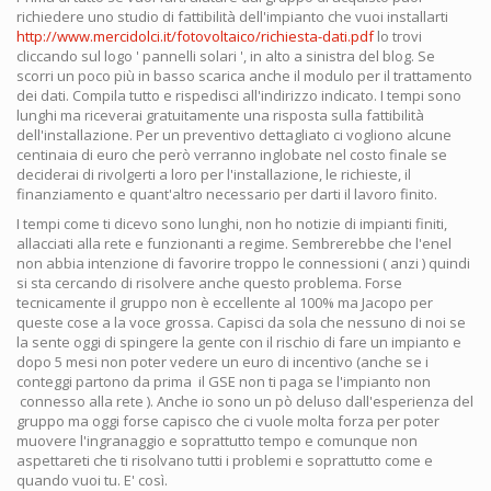
richiedere uno studio di fattibilità dell'impianto che vuoi installarti
http://www.mercidolci.it/fotovoltaico/richiesta-dati.pdf
lo trovi
cliccando sul logo ' pannelli solari ', in alto a sinistra del blog. Se
scorri un poco più in basso scarica anche il modulo per il trattamento
dei dati. Compila tutto e rispedisci all'indirizzo indicato. I tempi sono
lunghi ma riceverai gratuitamente una risposta sulla fattibilità
dell'installazione. Per un preventivo dettagliato ci vogliono alcune
centinaia di euro che però verranno inglobate nel costo finale se
deciderai di rivolgerti a loro per l'installazione, le richieste, il
finanziamento e quant'altro necessario per darti il lavoro finito.
I tempi come ti dicevo sono lunghi, non ho notizie di impianti finiti,
allacciati alla rete e funzionanti a regime. Sembrerebbe che l'enel
non abbia intenzione di favorire troppo le connessioni ( anzi ) quindi
si sta cercando di risolvere anche questo problema. Forse
tecnicamente il gruppo non è eccellente al 100% ma Jacopo per
queste cose a la voce grossa. Capisci da sola che nessuno di noi se
la sente oggi di spingere la gente con il rischio di fare un impianto e
dopo 5 mesi non poter vedere un euro di incentivo (anche se i
conteggi partono da prima il GSE non ti paga se l'impianto non
connesso alla rete ). Anche io sono un pò deluso dall'esperienza del
gruppo ma oggi forse capisco che ci vuole molta forza per poter
muovere l'ingranaggio e soprattutto tempo e comunque non
aspettareti che ti risolvano tutti i problemi e soprattutto come e
quando vuoi tu. E' così.