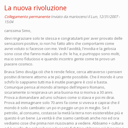
La nuova rivoluzione
Collegamento permanente
Inviato da
mariocenci
il Lun, 12/31/2007 -
15:04
carissima Simo,
devi ringraziare solo te stessa e congratularti per aver provato delle
sensazioni positive, io non ho fatto altro che comportarmi come
avrei voluto si facesse con me. Vedi l'avidità, l'invidia e la gelosia
sono cose che fanno male solo a chi le ha, e purtroppo sono molti,
ma io sono fiducioso e quando incontro gente come te provo un
piacere cosmico.
Brava Simo divulga ciò che ti rende felice, cerca attraverso i pensieri
positivi di tenere attorno a te più gente possibile. Che il mondo è uno
schifo lo sappiamo tutti ma è inutile piangere è così e basta.
Comunque pensa al mondo al tempo dell'impero Romano,
sicuramente si respirava un aria buona ma si moriva a 30 anni.
Prova a domandare ad uno schiavo come si stava e poi mi dirai.
Prova ad immaginare solo 70 anni fa come si viveva e capirai che il
mondo è solo cambiato: un po in peggio un po in meglio. Se il
petrolio, al consumo, costasse la metà la terra non esisterebbe più e
questo è un bene .La verità è che siamo cambiati anche noi ed ora
vediamo cose che prima non riuscivamo a vedere. Abbiamo + cultura