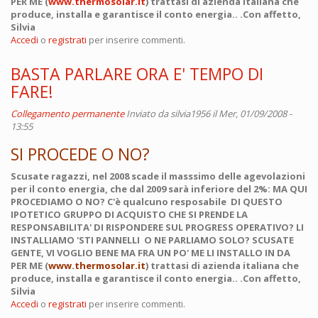
PER ME (
www.thermosolar.it
) trattasi di azienda italiana che
produce, installa e garantisce il conto energia.. .Con affetto,
Silvia
Accedi
o
registrati
per inserire commenti.
BASTA PARLARE ORA E' TEMPO DI
FARE!
Collegamento permanente
Inviato da
silvia1956
il Mer, 01/09/2008 -
13:55
SI PROCEDE O NO?
Scusate ragazzi, nel 2008 scade il masssimo delle agevolazioni
per il conto energia, che dal 2009 sarà inferiore del 2%: MA QUI
PROCEDIAMO O NO? C'è qualcuno resposabile DI QUESTO
IPOTETICO GRUPPO DI ACQUISTO CHE SI PRENDE LA
RESPONSABILITA' DI RISPONDERE SUL PROGRESS OPERATIVO? LI
INSTALLIAMO 'STI PANNELLI O NE PARLIAMO SOLO? SCUSATE
GENTE, VI VOGLIO BENE MA FRA UN PO' ME LI INSTALLO IN DA
PER ME (
www.thermosolar.it
) trattasi di azienda italiana che
produce, installa e garantisce il conto energia.. .Con affetto,
Silvia
Accedi
o
registrati
per inserire commenti.