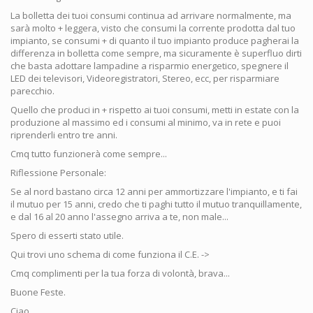
La bolletta dei tuoi consumi continua ad arrivare normalmente, ma
sarà molto + leggera, visto che consumi la corrente prodotta dal tuo
impianto, se consumi + di quanto il tuo impianto produce pagherai la
differenza in bolletta come sempre, ma sicuramente è superfluo dirti
che basta adottare lampadine a risparmio energetico, spegnere il
LED dei televisori, Videoregistratori, Stereo, ecc, per risparmiare
parecchio.
Quello che produci in + rispetto ai tuoi consumi, metti in estate con la
produzione al massimo ed i consumi al minimo, va in rete e puoi
riprenderli entro tre anni.
Cmq tutto funzionerà come sempre...
Riflessione Personale:
Se al nord bastano circa 12 anni per ammortizzare l'impianto, e ti fai
il mutuo per 15 anni, credo che ti paghi tutto il mutuo tranquillamente,
e dal 16 al 20 anno l'assegno arriva a te, non male...
Spero di esserti stato utile.
Qui trovi uno schema di come funziona il C.E. ->
Cmq complimenti per la tua forza di volontà, brava...
Buone Feste.
Ciao