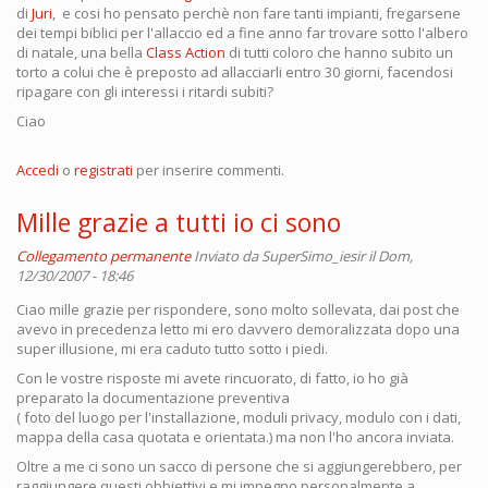
di
Juri
,
e cosi ho pensato perchè non fare tanti impianti, fregarsene
dei tempi biblici per l'allaccio ed a fine anno far trovare sotto l'albero
di natale, una bella
Class Action
di tutti coloro che hanno subito un
torto a colui che è preposto ad allacciarli entro 30 giorni, facendosi
ripagare con gli interessi i ritardi subiti?
Ciao
Accedi
o
registrati
per inserire commenti.
Mille grazie a tutti io ci sono
Collegamento permanente
Inviato da
SuperSimo_iesir
il Dom,
12/30/2007 - 18:46
Ciao mille grazie per rispondere, sono molto sollevata, dai post che
avevo in precedenza letto mi ero davvero demoralizzata dopo una
super illusione, mi era caduto tutto sotto i piedi.
Con le vostre risposte mi avete rincuorato, di fatto, io ho già
preparato la documentazione preventiva
( foto del luogo per l'installazione, moduli privacy, modulo con i dati,
mappa della casa quotata e orientata.) ma non l'ho ancora inviata.
Oltre a me ci sono un sacco di persone che si aggiungerebbero, per
raggiungere questi obbiettivi e mi impegno personalmente a