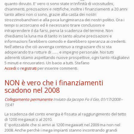
quanto dovuto. E' vero ci sono state in'infinità di vicissitudini,
chiarimenti, precisazioni e rettifiche, inoltre i finanziamenti a 20 anni
tanto attesi non ci sono, grazie alla casta dei nostri
strozzinobanchieri e alla poca lungimiranza dei nostri politici. Ora i
tempi si accorciano ed è necessario tirare conclusioni e
intraprendere il da farsi, pena la scadenza del termine. Non
chiediamo la luna ma di tanto in tanto alcune precisazioni e
informazioni farebbero comodo e darebbero speranza ai credenti.
Nell'attesa che ciò avvenga continuo a ringraziare chi si sta
adoperando tra rotture di ....... e impegno personale. Noi tutti
aderenti stiamo aspettando nuove prospettive, ogni tanto ritagliatevi
5 minuti e rincuorateci. Un bacio a tutti. Stefano
Accedi
o
registrati
per inserire commenti.
NON è vero che i finanziamenti
scadono nel 2008
Collegamento permanente
Inviato da
Jacopo Fo
il Gio, 01/17/2008 -
15:41
La scadenza del conto energia è fissata al raggiungimento del tetto
di 1200 megawat o al 2010.
E' ipotizzabile che si arrivi ai 1200 megawatt nel 2009 ma non nel
2008. Anche perchè i mega impianti stanno incontrando grandi