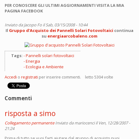
PER CONOSCERE GLI ULTIMI AGGIORNAMENTI VISITA LA MIA
PAGINA FACEBOOK
Inviato da
Jacopo Fo
il Sab, 03/15/2008 - 10:44
Il
Gruppo d'Acquisto dei Pannelli Solari Fotovoltaici
continua
su
energiaarcobaleno.com
Tags:
Pannelli solari fotovoltaici
Energia
Ecologia e Ambiente
Accedi
o
registrati
per inserire commenti.
letto 5304 volte
Commenti
risposta a simo
Collegamento permanente
Inviato da
mariocenci
il Ven, 12/28/2007 -
21:24
Prima di tutto se vuoi farti aiutare dal gruppo di acquisto puoi