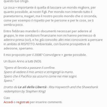
questo tuo sfogo.
La cosa + importante è quella di lasciare un mondo migliore, per
quanto possibile, ai nostri figli. Per mondo non intendo tutto il
pianeta terra, magari, ma il nostro piccolo mondo che ci circonda,
come per esempio il rispetto per le persone e per le cose, se ti
sembra poco.
Entro febbraio manderò i documenti necessari per aderire al
gruppo, le mie condizioni finanziarie non mi hanno permesso di
aderirvi prima (sic!), e ho già coinvolto altri miei conoscenti a pensare
in ambito di RISPETTO Ambientale, con buone prospettive di
adesione, speriamo.
Il mio proposito per il 2008? Coinvolgere + gente possibile.
Un Buon Anno a tutti (NOI).
"Spero di farcela a passare il confine.
Spero di vedere il mio amico e stringergli la mano.
Spero che il Pacifico sia azzurro come nei miei sogni.
Spero."
(tratto da
Le ali della Libertà
- Rita Hayworth and the Shawshank
redemption by
Stephen King)
Ciao
Accedi
o
registrati
per inserire commenti.