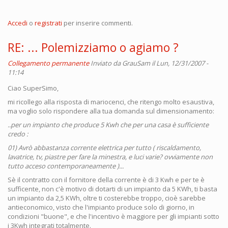
Accedi
o
registrati
per inserire commenti.
RE: ... Polemizziamo o agiamo ?
Collegamento permanente
Inviato da
GrauSam
il Lun, 12/31/2007 -
11:14
Ciao
SuperSimo,
mi ricollego alla risposta di
mariocenci, che ritengo molto esaustiva,
ma voglio solo rispondere alla tua domanda sul dimensionamento:
..per un impianto che produce 5 Kwh che per una casa è sufficiente
credo :
01) Avrò abbastanza corrente elettrica per tutto ( riscaldamento,
lavatrice, tv, piastre per fare la minestra, e luci varie? ovviamente non
tutto acceso contemporaneamente )...
Sè il contratto con il fornitore della corrente è di 3 Kwh e per te è
sufficente, non c'è motivo di dotarti di un impianto da 5 KWh, ti basta
un impianto da 2,5 KWh, oltre ti costerebbe troppo, cioè sarebbe
antieconomico, visto che l'impianto produce solo di giorno, in
condizioni "buone", e che l'incentivo è maggiore per gli impianti sotto
i 3Kwh integrati totalmente.