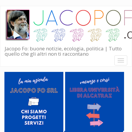
Salta
al
contenuto
principale
Jacopo Fo: buone notizie, ecologia, politica | Tutto
quello che gli altri non ti raccontano
Toggl
naviga