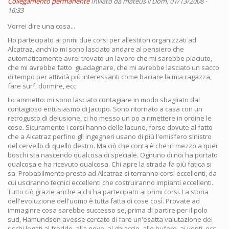
Collegamento permanente
Inviato da
mateus
il Dom, 01/13/2008 -
16:33
Vorrei dire una cosa...
Ho partecipato ai primi due corsi per allestitori organizzati ad
Alcatraz, anch'io mi sono lasciato andare al pensiero che
automaticamente avrei trovato un lavoro che mi sarebbe piaciuto,
che mi avrebbe fatto guadagnare, che mi avrebbe lasciato un sacco
di tempo per attività più interessanti come baciare la mia ragazza,
fare surf, dormire, ecc.
Lo ammetto: mi sono lasciato contagiare in modo sbagliato dal
contagioso entusiasmo di Jacopo. Sono ritornato a casa con un
retrogusto di delusione, ci ho messo un po a rimettere in ordine le
cose. Sicuramente i corsi hanno delle lacune, forse dovute al fatto
che a Alcatraz perfino gli ingegneri usano di più l'emisfero sinistro
del cervello di quello destro. Ma ciò che conta è che in mezzo a quei
boschi sta nascendo qualcosa di speciale. Ognuno di noi ha portato
qualcosa e ha ricevuto qualcosa. Chi apre la strada fa più fatica si
sa. Probabilmente presto ad Alcatraz si terranno corsi eccellenti, da
cui usciranno tecnici eccellenti che costruiranno impianti eccellenti.
Tutto ciò grazie anche a chi ha partecipato ai primi corsi. La storia
dell'evoluzione dell'uomo è tutta fatta di cose così. Provate ad
immaginre cosa sarebbe successo se, prima di partire per il polo
sud, Hamundsen avesse cercato di fare un'esatta valutazione dei
rischi legati al freddo, alla neve, al ghiaccio, alle bufere, ai venti, ecc.