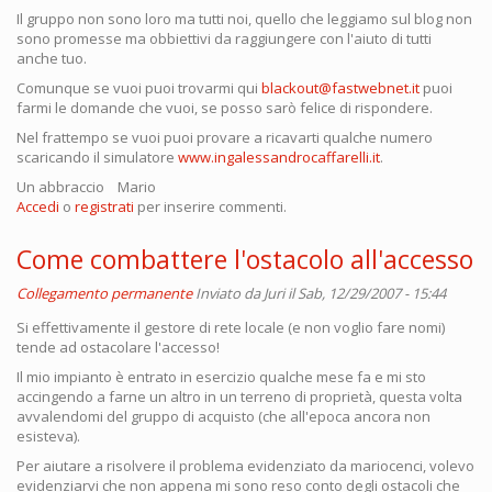
Il gruppo non sono loro ma tutti noi, quello che leggiamo sul blog non
sono promesse ma obbiettivi da raggiungere con l'aiuto di tutti
anche tuo.
Comunque se vuoi puoi trovarmi qui
blackout@fastwebnet.it
puoi
farmi le domande che vuoi, se posso sarò felice di rispondere.
Nel frattempo se vuoi puoi provare a ricavarti qualche numero
scaricando il simulatore
www.ingalessandrocaffarelli.it
.
Un abbraccio Mario
Accedi
o
registrati
per inserire commenti.
Come combattere l'ostacolo all'accesso
Collegamento permanente
Inviato da
Juri
il Sab, 12/29/2007 - 15:44
Si effettivamente il gestore di rete locale (e non voglio fare nomi)
tende ad ostacolare l'accesso!
Il mio impianto è entrato in esercizio qualche mese fa e mi sto
accingendo a farne un altro in un terreno di proprietà, questa volta
avvalendomi del gruppo di acquisto (che all'epoca ancora non
esisteva).
Per aiutare a risolvere il problema evidenziato da mariocenci, volevo
evidenziarvi che non appena mi sono reso conto degli ostacoli che