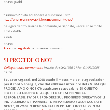
bruno gualdi.
ti rinnovo l'invito ad andare a curiosare il sito
http://energierinnovabili.forumcommunity.net/
navigaci dentro guarda le domande, le risposte, vedrai cose molto
interessanti.
saluti
bruno
Accedi
o
registrati
per inserire commenti.
SI PROCEDE O NO?
Collegamento permanente
Inviato da
silvia1956
il Mer, 01/09/2008 -
11:14
Scusate ragazzi, nel 2008 scade il masssimo delle agevolazioni
per il conto energia, che dal 2009 sarà inferiore del 2%: MA QUI
PROCEDIAMO O NO? C'è qualcuno resposabile DI QUESTO
IPOTETICO GRUPPO DI ACQUISTO CHE SI PRENDE LA
RESPONSABILITA' DI RISPONDERE SUL PROGRESS OPERATIVO? LI
INSTALLIAMO 'STI PANNELLI O NE PARLIAMO SOLO? SCUSATE
GENTE, VI VOGLIO BENE MA FRA UN PO' ME LI INSTALLO IN DA