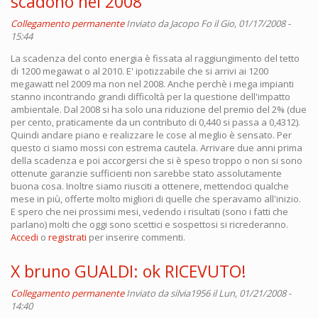
scadono nel 2008
Collegamento permanente
Inviato da
Jacopo Fo
il Gio, 01/17/2008 -
15:44
La scadenza del conto energia è fissata al raggiungimento del tetto
di 1200 megawat o al 2010. E' ipotizzabile che si arrivi ai 1200
megawatt nel 2009 ma non nel 2008. Anche perchè i mega impianti
stanno incontrando grandi difficoltà per la questione dell'impatto
ambientale. Dal 2008 si ha solo una riduzione del premio del 2% (due
per cento, praticamente da un contributo di 0,440 si passa a 0,4312).
Quindi andare piano e realizzare le cose al meglio è sensato. Per
questo ci siamo mossi con estrema cautela. Arrivare due anni prima
della scadenza e poi accorgersi che si è speso troppo o non si sono
ottenute garanzie sufficienti non sarebbe stato assolutamente
buona cosa. Inoltre siamo riusciti a ottenere, mettendoci qualche
mese in più, offerte molto migliori di quelle che speravamo all'inizio.
E spero che nei prossimi mesi, vedendo i risultati (sono i fatti che
parlano) molti che oggi sono scettici e sospettosi si ricrederanno.
Accedi
o
registrati
per inserire commenti.
X bruno GUALDI: ok RICEVUTO!
Collegamento permanente
Inviato da
silvia1956
il Lun, 01/21/2008 -
14:40