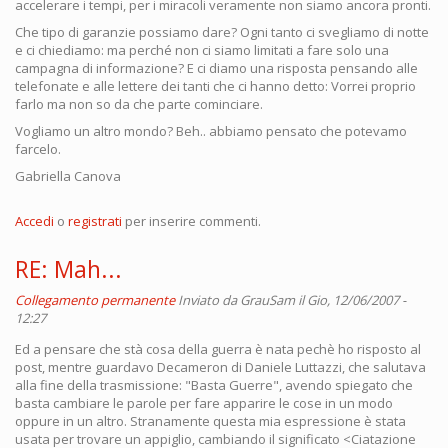
accelerare i tempi, per i miracoli veramente non siamo ancora pronti.
Che tipo di garanzie possiamo dare? Ogni tanto ci svegliamo di notte
e ci chiediamo: ma perché non ci siamo limitati a fare solo una
campagna di informazione? E ci diamo una risposta pensando alle
telefonate e alle lettere dei tanti che ci hanno detto: Vorrei proprio
farlo ma non so da che parte cominciare.
Vogliamo un altro mondo? Beh.. abbiamo pensato che potevamo
farcelo.
Gabriella Canova
Accedi
o
registrati
per inserire commenti.
RE: Mah...
Collegamento permanente
Inviato da
GrauSam
il Gio, 12/06/2007 -
12:27
Ed a pensare che stà cosa della guerra è nata pechè ho risposto al
post, mentre guardavo Decameron di Daniele Luttazzi, che salutava
alla fine della trasmissione: "Basta Guerre", avendo spiegato che
basta cambiare le parole per fare apparire le cose in un modo
oppure in un altro. Stranamente questa mia espressione è stata
usata per trovare un appiglio, cambiando il significato <Ciatazione