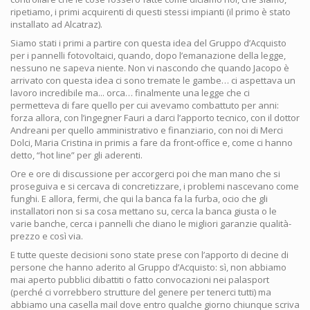
ripetiamo, i primi acquirenti di questi stessi impianti (il primo è stato
installato ad Alcatraz).
Siamo stati i primi a partire con questa idea del Gruppo d’Acquisto
per i pannelli fotovoltaici, quando, dopo l’emanazione della legge,
nessuno ne sapeva niente. Non vi nascondo che quando Jacopo è
arrivato con questa idea ci sono tremate le gambe… ci aspettava un
lavoro incredibile ma... orca… finalmente una legge che ci
permetteva di fare quello per cui avevamo combattuto per anni:
forza allora, con l’ingegner Fauri a darci l’apporto tecnico, con il dottor
Andreani per quello amministrativo e finanziario, con noi di Merci
Dolci, Maria Cristina in primis a fare da front-office e, come ci hanno
detto, “hot line” per gli aderenti.
Ore e ore di discussione per accorgerci poi che man mano che si
proseguiva e si cercava di concretizzare, i problemi nascevano come
funghi. E allora, fermi, che qui la banca fa la furba, ocio che gli
installatori non si sa cosa mettano su, cerca la banca giusta o le
varie banche, cerca i pannelli che diano le migliori garanzie qualità-
prezzo e così via.
E tutte queste decisioni sono state prese con l’apporto di decine di
persone che hanno aderito al Gruppo d’Acquisto: sì, non abbiamo
mai aperto pubblici dibattiti o fatto convocazioni nei palasport
(perché ci vorrebbero strutture del genere per tenerci tutti) ma
abbiamo una casella mail dove entro qualche giorno chiunque scriva