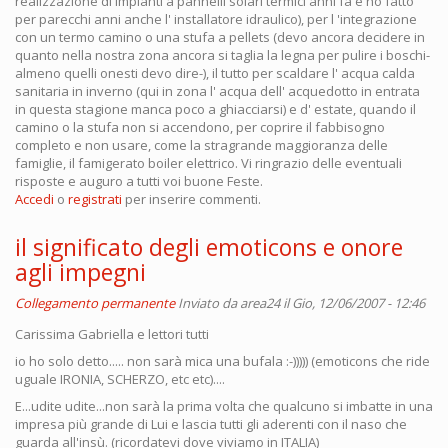
realizzazione di impianti a pannelli solari termici anni fa e ho fatto
per parecchi anni anche l' installatore idraulico), per l 'integrazione
con un termo camino o una stufa a pellets (devo ancora decidere in
quanto nella nostra zona ancora si taglia la legna per pulire i boschi-
almeno quelli onesti devo dire-), il tutto per scaldare l' acqua calda
sanitaria in inverno (qui in zona l' acqua dell' acquedotto in entrata
in questa stagione manca poco a ghiacciarsi) e d' estate, quando il
camino o la stufa non si accendono, per coprire il fabbisogno
completo e non usare, come la stragrande maggioranza delle
famiglie, il famigerato boiler elettrico. Vi ringrazio delle eventuali
risposte e auguro a tutti voi buone Feste.
Accedi
o
registrati
per inserire commenti.
il significato degli emoticons e onore
agli impegni
Collegamento permanente
Inviato da
area24
il Gio, 12/06/2007 - 12:46
Carissima Gabriella e lettori tutti
io ho solo detto..... non sarà mica una bufala :-))))) (emoticons che ride
uguale IRONIA, SCHERZO, etc etc)....
E...udite udite...non sarà la prima volta che qualcuno si imbatte in una
impresa più grande di Lui e lascia tutti gli aderenti con il naso che
guarda all'insù. (ricordatevi dove viviamo in ITALIA)