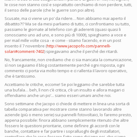
le cose non stanno così e soprattutto cerchiamo di non perdere, tutti,
il senso delle parole (che le guerre son poi altre).
Scusate, ma ci viene un po’ da ridere… Non abbiamo mai aperto il
dibattito?!? Ma se da mesi parliamo di tutto, ci confrontiamo su tutto,
passiamo le giornate al telefono con gli aderenti (quasi quasi li
conosciamo uno ad uno, e sono più di 1000!), spieghiamo a voce e
per mail mille volte cosa - e come - stiamo facendo, e in un post
inserito il 7 novembre (
http://www.jacopofo.com/pannelli-
solari#comment-7402
) spiegavamo anche il perché dei ritardi.
No, francamente, non crediamo che ci sia mancata la comunicazione,
sì non seguiamo il blog costantemente perché ogni risposta, ogni
commento ci porta via molto tempo e ci rallenta il lavoro operativo,
che è tantissimo.
Accettiamo le critiche, eccome! Se poi leggiamo che sarebbe tutta
una bufala… beh, lì non c’è critica, c’è un insulto e allora magari ci
offendiamo anche un po’... siamo esseri umani anche noi.
Sono settimane che Jacopo ci chiede di mettere in linea una sorta di
tabella comparativa per mostrare come stanno lavorando altre
aziende (più o meno serie) sui pannelli fotovoltaici, lo faremo presto,
appena possibile: finora abbiano semplicemente ritenuto che altre
fossero le questioni prioritarie, come definire gli accordi con le
banche, contattare e far partire i sopralluoghi degli installatori,
controllare che le cose fossero fatte come diciamo noi, che siamo,