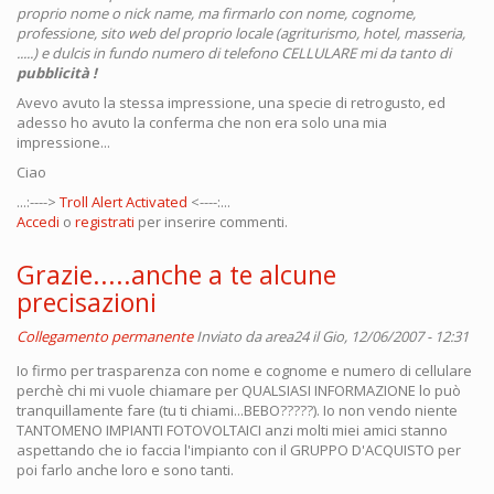
proprio nome o nick name, ma firmarlo con nome, cognome,
professione, sito web del proprio locale (agriturismo, hotel, masseria,
.....) e dulcis in fundo numero di telefono CELLULARE mi da tanto di
pubblicità !
Avevo avuto la stessa impressione, una specie di retrogusto, ed
adesso ho avuto la conferma che non era solo una mia
impressione...
Ciao
...:---->
Troll Alert Activated
<----:...
Accedi
o
registrati
per inserire commenti.
Grazie.....anche a te alcune
precisazioni
Collegamento permanente
Inviato da
area24
il Gio, 12/06/2007 - 12:31
Io firmo per trasparenza con nome e cognome e numero di cellulare
perchè chi mi vuole chiamare per QUALSIASI INFORMAZIONE lo può
tranquillamente fare (tu ti chiami...BEBO?????). Io non vendo niente
TANTOMENO IMPIANTI FOTOVOLTAICI anzi molti miei amici stanno
aspettando che io faccia l'impianto con il GRUPPO D'ACQUISTO per
poi farlo anche loro e sono tanti.