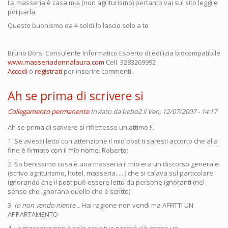
La masseria è casa mia (non agriturismo) pertanto vai sul sito leggi e
poi parla
Questo buonismo da 4 soldi lo lascio solo a te
Bruno Borsi Consulente Informatico Esperto di edilizia biocompatibile
www.masseriadonnalaura.com
Cell. 3283269992
Accedi
o
registrati
per inserire commenti.
Ah se prima di scrivere si
Collegamento permanente
Inviato da
bebo2
il Ven, 12/07/2007 - 14:17
Ah se prima di scrivere si riflettesse un attimo !!.
1. Se avessi letto con attenzione il mio post ti saresti accorto che alla
fine è firmato con il mio nome: Roberto;
2. So benissimo cosa è una masseria il mio era un discorso generale
(scrivo agriturismo, hotel, masseria..... ) che si calava sul particolare
ignorando che il post può essere letto da persone ignoranti (nel
senso che ignorano quello che è scritto)
3.
Io non vendo niente ..
Hai ragione non vendi ma AFFITTI UN
APPARTAMENTO
4. La masseria non è solo casa tua perchè c'è anche un