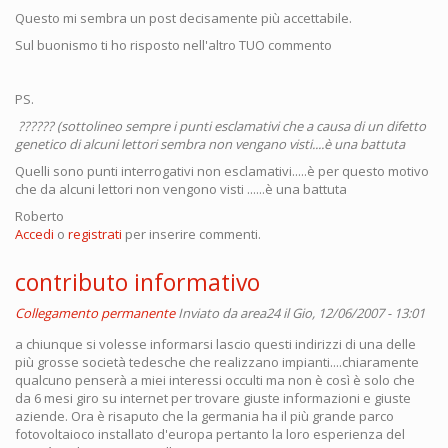
Questo mi sembra un post decisamente più accettabile.
Sul buonismo ti ho risposto nell'altro TUO commento
PS.
?????? (sottolineo sempre i punti esclamativi che a causa di un difetto
genetico di alcuni lettori sembra non vengano visti....è una battuta
Quelli sono punti interrogativi non esclamativi.....è per questo motivo
che da alcuni lettori non vengono visti ......è una battuta
Roberto
Accedi
o
registrati
per inserire commenti.
contributo informativo
Collegamento permanente
Inviato da
area24
il Gio, 12/06/2007 - 13:01
a chiunque si volesse informarsi lascio questi indirizzi di una delle
più grosse società tedesche che realizzano impianti....chiaramente
qualcuno penserà a miei interessi occulti ma non è così è solo che
da 6 mesi giro su internet per trovare giuste informazioni e giuste
aziende. Ora è risaputo che la germania ha il più grande parco
fotovoltaioco installato d'europa pertanto la loro esperienza del