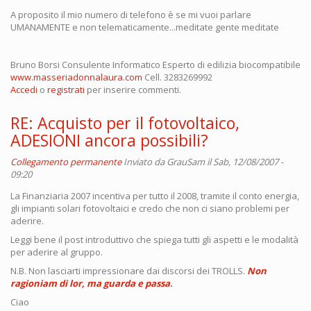
A proposito il mio numero di telefono è se mi vuoi parlare
UMANAMENTE e non telematicamente...meditate gente meditate
Bruno Borsi Consulente Informatico Esperto di edilizia biocompatibile
www.masseriadonnalaura.com
Cell. 3283269992
Accedi
o
registrati
per inserire commenti.
RE: Acquisto per il fotovoltaico,
ADESIONI ancora possibili?
Collegamento permanente
Inviato da
GrauSam
il Sab, 12/08/2007 -
09:20
La Finanziaria 2007 incentiva per tutto il 2008, tramite il conto energia,
gli impianti solari fotovoltaici e credo che non ci siano problemi per
aderire.
Leggi bene il post introduttivo che spiega tutti gli aspetti e le modalità
per aderire al gruppo.
N.B. Non lasciarti impressionare dai discorsi dei TROLLS.
Non
ragioniam di lor, ma guarda e passa
.
Ciao