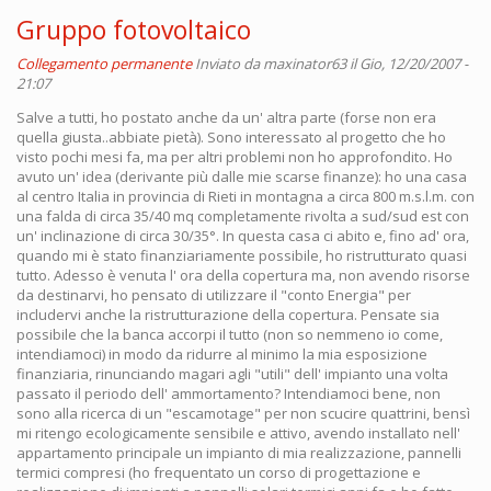
Gruppo fotovoltaico
Collegamento permanente
Inviato da
maxinator63
il Gio, 12/20/2007 -
21:07
Salve a tutti, ho postato anche da un' altra parte (forse non era
quella giusta..abbiate pietà). Sono interessato al progetto che ho
visto pochi mesi fa, ma per altri problemi non ho approfondito. Ho
avuto un' idea (derivante più dalle mie scarse finanze): ho una casa
al centro Italia in provincia di Rieti in montagna a circa 800 m.s.l.m. con
una falda di circa 35/40 mq completamente rivolta a sud/sud est con
un' inclinazione di circa 30/35°. In questa casa ci abito e, fino ad' ora,
quando mi è stato finanziariamente possibile, ho ristrutturato quasi
tutto. Adesso è venuta l' ora della copertura ma, non avendo risorse
da destinarvi, ho pensato di utilizzare il "conto Energia" per
includervi anche la ristrutturazione della copertura. Pensate sia
possibile che la banca accorpi il tutto (non so nemmeno io come,
intendiamoci) in modo da ridurre al minimo la mia esposizione
finanziaria, rinunciando magari agli "utili" dell' impianto una volta
passato il periodo dell' ammortamento? Intendiamoci bene, non
sono alla ricerca di un "escamotage" per non scucire quattrini, bensì
mi ritengo ecologicamente sensibile e attivo, avendo installato nell'
appartamento principale un impianto di mia realizzazione, pannelli
termici compresi (ho frequentato un corso di progettazione e