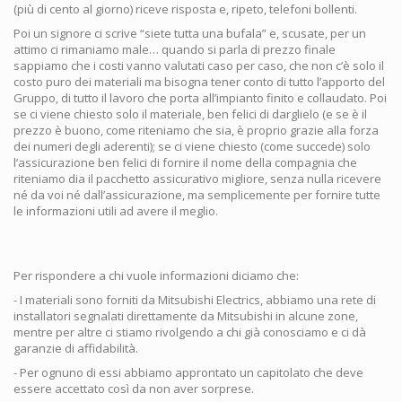
(più di cento al giorno) riceve risposta e, ripeto, telefoni bollenti.
Poi un signore ci scrive “siete tutta una bufala” e, scusate, per un
attimo ci rimaniamo male… quando si parla di prezzo finale
sappiamo che i costi vanno valutati caso per caso, che non c’è solo il
costo puro dei materiali ma bisogna tener conto di tutto l’apporto del
Gruppo, di tutto il lavoro che porta all’impianto finito e collaudato. Poi
se ci viene chiesto solo il materiale, ben felici di darglielo (e se è il
prezzo è buono, come riteniamo che sia, è proprio grazie alla forza
dei numeri degli aderenti); se ci viene chiesto (come succede) solo
l’assicurazione ben felici di fornire il nome della compagnia che
riteniamo dia il pacchetto assicurativo migliore, senza nulla ricevere
né da voi né dall’assicurazione, ma semplicemente per fornire tutte
le informazioni utili ad avere il meglio.
Per rispondere a chi vuole informazioni diciamo che:
- I materiali sono forniti da Mitsubishi Electrics, abbiamo una rete di
installatori segnalati direttamente da Mitsubishi in alcune zone,
mentre per altre ci stiamo rivolgendo a chi già conosciamo e ci dà
garanzie di affidabilità.
- Per ognuno di essi abbiamo approntato un capitolato che deve
essere accettato così da non aver sorprese.