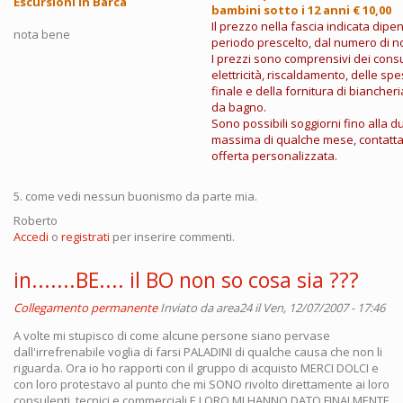
Escursioni in Barca
bambini sotto i 12 anni € 10,00
Il prezzo nella fascia indicata dipe
nota bene
periodo prescelto, dal numero di no
I prezzi sono comprensivi dei cons
elettricità, riscaldamento, delle spe
finale e della fornitura di biancheri
da bagno.
Sono possibili soggiorni fino alla d
massima di qualche mese, contatta
offerta personalizzata.
5. come vedi nessun buonismo da parte mia.
Roberto
Accedi
o
registrati
per inserire commenti.
in.......BE.... il BO non so cosa sia ???
Collegamento permanente
Inviato da
area24
il Ven, 12/07/2007 - 17:46
A volte mi stupisco di come alcune persone siano pervase
dall'irrefrenabile voglia di farsi PALADINI di qualche causa che non li
riguarda. Ora io ho rapporti con il gruppo di acquisto MERCI DOLCI e
con loro protestavo al punto che mi SONO rivolto direttamente ai loro
consulenti tecnici e commerciali E LORO MI HANNO DATO FINALMENTE