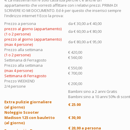
appartamento che vorresti affittare con i relativi prezzi. PRIMA DI
SCRIVERE IO MI DOCUMENTO. Ed è per questo che inserisci sempre
l'indirizzo internet !! Ecco la prova:
Prezzo a persona
da € 30,00 a € 40,00
prezzo al giorno (appartamento)
da € 60,00 a € 80,00
(1 o 2 persone)
prezzo al giorno (appartamento)
da € 80,00 a € 95,00
(max 4 persone)
Prezzo alla settimana
€ 420,00
(1 o 2 persone)
€ 560,00
Settimana di Ferragosto
Prezzo alla settimana
€ 550,00
(max 4 persone)
€ 700,00
Settimana di Ferragosto
Prezzo WEEKEND
€ 200,00
2/4 persone
Bambini sino a 2 anni Gratis
Bambini sino a 10 anni 50% di scon
Extra pulizie giornaliere
€ 25.00
(al giorno)
Noleggio Scooter
Madison 125 con bauletto
€ 30,00
(al giorno)
€ 20,00 a persona