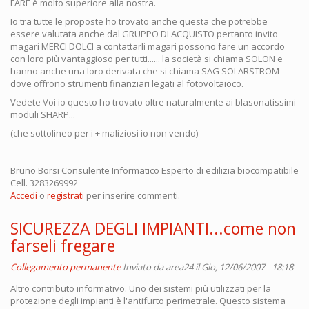
FARE è molto superiore alla nostra.
Io tra tutte le proposte ho trovato anche questa che potrebbe
essere valutata anche dal GRUPPO DI ACQUISTO pertanto invito
magari MERCI DOLCI a contattarli magari possono fare un accordo
con loro più vantaggioso per tutti...... la società si chiama SOLON e
hanno anche una loro derivata che si chiama SAG SOLARSTROM
dove offrono strumenti finanziari legati al fotovoltaioco.
Vedete Voi io questo ho trovato oltre naturalmente ai blasonatissimi
moduli SHARP...
(che sottolineo per i + maliziosi io non vendo)
Bruno Borsi Consulente Informatico Esperto di edilizia biocompatibile
Cell. 3283269992
Accedi
o
registrati
per inserire commenti.
SICUREZZA DEGLI IMPIANTI...come non
farseli fregare
Collegamento permanente
Inviato da
area24
il Gio, 12/06/2007 - 18:18
Altro contributo informativo. Uno dei sistemi più utilizzati per la
protezione degli impianti è l'antifurto perimetrale. Questo sistema