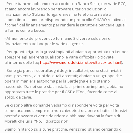
- Per le banche abbiamo un accordo con Banca Sella, con varie BCC,
stiamo ancora lavorando per trovare ulteriori soluzioni di
finanziamento (l’ultima, lunga, ennesima telefonata risale a
stamattina): stiamo predisponendo un protocollo CHIARO relativo al
*come* del finanziamento per rendere le istruttorie bancarie uguali
a Torino come a Lecce.
- Al momento del preventivo forniamo 3 diverse soluzioni di
finanziamento ad hoc per le varie esigenze.
- Per quanto riguarda grossi impianti abbiamo approntato un iter per
spiegare agli aderenti quali sono le varie difficoltà (lo trovate
all’interno delle faq
http://www.mercidolci.it/fotovoltaico/faq.html
).
- Sono già partiti i sopralluoghi degli installatori, sono stati inviati i
primi preventivi, alcuni dei quali accettati; abbiamo un gruppo che
opera in maniera autonoma per la Sardegna e altri stanno
nascendo. Da noi sono stati installati i primi due impianti, abbiamo
approntato tutte le pratiche per il GSE e l’Enel, facendo come al
solito, da cavie.
Se ci sono altre domande vediamo di rispondere volta per volta
come facciamo sempre ma non chiedeteci di aprire dibattiti difensivi
perché davvero ci viene da ridere e abbiamo davanti la faccia di
Moretti che urla: “No, il dibattito no!”
Siamo in ritardo su alcune pratiche, verissimo, stiamo cercando di