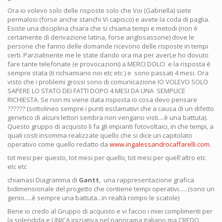
Ora io volevo solo delle risposte solo che Voi (Gabriella) siete
permalosi (forse anche stanchi Vi capisco) e avete la coda di paglia.
Esiste una disciplina chiara che si chiama tempi e metodi (non è
certamente di derivazione latina, forse anglosassone) dove le
persone che fanno delle domande ricevono delle risposte in tempi
certi. Parzialmente me le state dando ora ma per averLe ho dovuto
fare tante telefonate (e provocazioni) a MERCI DOLCI e la risposta è
sempre stata (ti richiamiano noi etc etc ) e sono passati 4 mesi. Ora
visto che i problemi grossi sono di comunicazione IO VOLEVO SOLO
SAPERE LO STATO DEI FATTI DOPO 4 MESI DA UNA SEMPLICE
RICHIESTA. Se non mi viene data risposta io cosa devo pensare
?????? (sottolineo sempre i punti esclamativi che a causa di un difetto
genetico di alcuni lettori sembra non vengano visti....è una battuta).
Questo gruppo di acquisto li fa gli impianti fotovoltaici, in che tempi, a
quali costi insomma realizzate quello che si dice un capitolato
operativo come quello redatto da
www.ingalessandrocaffarelli.com
.
tot mesi per questo, tot mesi per quello, tot mesi per quell'altro etc
etc etc
chiamasi Diagramma di
Gantt
, una rappresentazione grafica
bidimensionale del progetto che contiene tempi operativi......(sono un
genio.....è sempre una battuta...in realtà rompo le scatole)
Bene io credo al Gruppo di acquisto e vi faccio i miei complimenti per
la splendida e UNICA iniziativa nel panorama italiano ma CREDO,