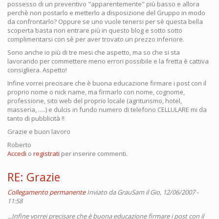
possesso di un preventivo "apparentemente" più basso e allora
perchè non postarlo e metterlo a disposizione del Gruppo in modo
da confrontarlo? Oppure se uno vuole tenersi per sè questa bella
scoperta basta non entrare più in questo blog e sotto sotto
complimentarsi con sè per aver trovato un prezzo inferiore.
Sono anche io più di tre mesi che aspetto, ma so che si sta
lavorando per commettere meno errori possibile e la fretta è cattiva
consigliera. Aspetto!
Infine vorrei precisare che è buona educazione firmare i post con il
proprio nome o nick name, ma firmarlo con nome, cognome,
professione, sito web del proprio locale (agriturismo, hotel,
masseria, .....) e dulcis in fundo numero di telefono CELLULARE mi da
tanto di pubblicità !!
Grazie e buon lavoro
Roberto
Accedi
o
registrati
per inserire commenti.
RE: Grazie
Collegamento permanente
Inviato da
GrauSam
il Gio, 12/06/2007 -
11:58
...Infine vorrei precisare che è buona educazione firmare i post con il