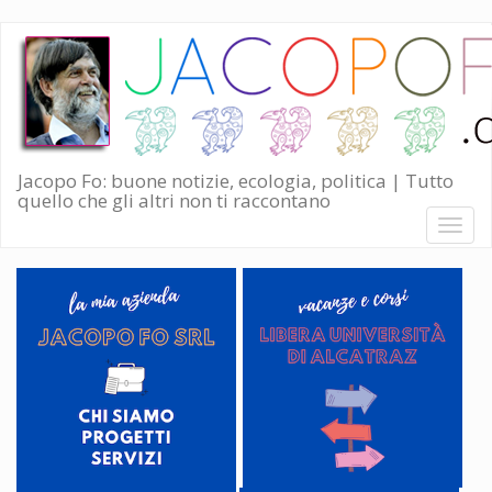
Salta
al
contenuto
principale
Jacopo Fo: buone notizie, ecologia, politica | Tutto
quello che gli altri non ti raccontano
Toggl
naviga