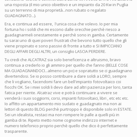
una risposta (il mio unico obiettivo e un impianto da 20 Kw in Puglia
su un terrenno di mia proprietà...non rubato o regalato
GUADAGNATO...).
Era, e continua ad essere, l'unica cosa che volevo. Io per mia
fortuna ho i soldi che mi escono dalle orecchie perchè riesco a
guadagnarmeli onestamente e perchè sono in gamba. Certamente
tu sarai uno di quei poveri frustrati che bevono tutto quello che gli
viene propinato e sono passivi di fronte a tutto e SI IMPICCIANO
DEGLI AFFARI DEGLI ALTRI, un consiglio LASCIA PERDERE.
Tu credi che ALCATRAZ sia solo beneficenza e altruismo, bravo
continua a crederlo io gli ammiro per quello che fanno (BELLE COSE
MA GUADAGNANDOCI...almeno un po) e sopratutto se ci guadagnano
divertendosi. Se io posso contribuire a dare soldi a LORO, sempre
che li vogliano, facendomi fare un bell'impianto fotovoltaico coi
fiocchi OK. Se i miei soldi li devo dare ad altri pazienza per loro, tanta
fatica per niente. Alcatraz vive e potrà continuare a vivere se
venderà i suoi soggiorni, corsi, impianti fotovoltaici, libri , etc etc etc.
Io affitto un appartamento mio sudato e guadagnato ma non ai
lettori di questo BLOG perchè purtroppo è disponibile solo in ESTATE.
Sei un idealista, restaci ma non rompere le palle a quelli più in
gamba di te. Ripeto metto nome cognome indirizzo internet e
numero telefonico proprio perchè quello che dico è perfettamente
trasparente.