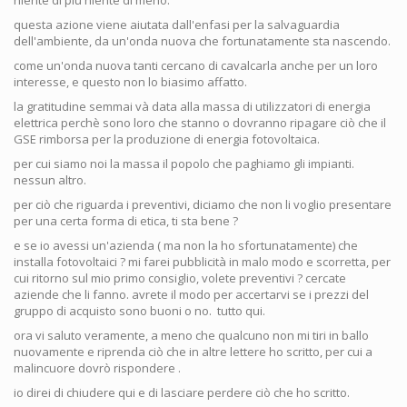
questa azione viene aiutata dall'enfasi per la salvaguardia
dell'ambiente, da un'onda nuova che fortunatamente sta nascendo.
come un'onda nuova tanti cercano di cavalcarla anche per un loro
interesse, e questo non lo biasimo affatto.
la gratitudine semmai và data alla massa di utilizzatori di energia
elettrica perchè sono loro che stanno o dovranno ripagare ciò che il
GSE rimborsa per la produzione di energia fotovoltaica.
per cui siamo noi la massa il popolo che paghiamo gli impianti.
nessun altro.
per ciò che riguarda i preventivi, diciamo che non li voglio presentare
per una certa forma di etica, ti sta bene ?
e se io avessi un'azienda ( ma non la ho sfortunatamente) che
installa fotovoltaici ? mi farei pubblicità in malo modo e scorretta, per
cui ritorno sul mio primo consiglio, volete preventivi ? cercate
aziende che li fanno. avrete il modo per accertarvi se i prezzi del
gruppo di acquisto sono buoni o no. tutto qui.
ora vi saluto veramente, a meno che qualcuno non mi tiri in ballo
nuovamente e riprenda ciò che in altre lettere ho scritto, per cui a
malincuore dovrò rispondere .
io direi di chiudere qui e di lasciare perdere ciò che ho scritto.