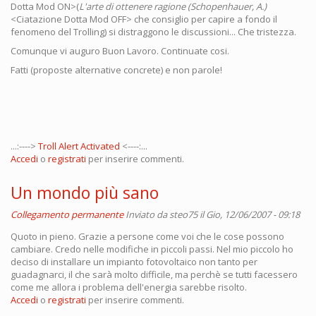
Dotta Mod ON>(
L'arte di ottenere ragione (Schopenhauer, A.)
<Ciatazione Dotta Mod OFF> che consiglio per capire a fondo il
fenomeno del Trolling) si distraggono le discussioni... Che tristezza.
Comunque vi auguro Buon Lavoro. Continuate cosi.
Fatti (proposte alternative concrete) e non parole!
...:---->
Troll Alert Activated
<----:...
Accedi
o
registrati
per inserire commenti.
Un mondo più sano
Collegamento permanente
Inviato da
steo75
il Gio, 12/06/2007 - 09:18
Quoto in pieno. Grazie a persone come voi che le cose possono
cambiare. Credo nelle modifiche in piccoli passi. Nel mio piccolo ho
deciso di installare un impianto fotovoltaico non tanto per
guadagnarci, il che sarà molto difficile, ma perchè se tutti facessero
come me allora i problema dell'energia sarebbe risolto.
Accedi
o
registrati
per inserire commenti.