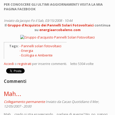
PER CONOSCERE GLI ULTIMI AGGIORNAMENTI VISITA LA MIA
PAGINA FACEBOOK
Inviato da
Jacopo Fo
il Sab, 03/15/2008 - 10:44
Il
Gruppo d'Acquisto dei Pannelli Solari Fotovoltaici
continua
su
energiaarcobaleno.com
Tags:
Pannelli solari fotovoltaici
Energia
Ecologia e Ambiente
Accedi
o
registrati
per inserire commenti.
letto 5304 volte
Commenti
Mah...
Collegamento permanente
Inviato da
Cacao Quotidiano
il Mer,
12/05/2007 - 20:00
Mah… credo si stia esagerando… parlare di guerre? No, no, signori,