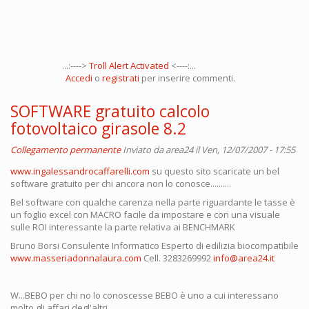
...:---->
Troll Alert Activated
<----:...
Accedi
o
registrati
per inserire commenti.
SOFTWARE gratuito calcolo
fotovoltaico girasole 8.2
Collegamento permanente
Inviato da
area24
il Ven, 12/07/2007 - 17:55
www.ingalessandrocaffarelli.com
su questo sito scaricate un bel
software gratuito per chi ancora non lo conosce..........
Bel software con qualche carenza nella parte riguardante le tasse è
un foglio excel con MACRO facile da impostare e con una visuale
sulle ROI interessante la parte relativa ai BENCHMARK
Bruno Borsi Consulente Informatico Esperto di edilizia biocompatibile
www.masseriadonnalaura.com
Cell. 3283269992
info@area24.it
W...BEBO per chi no lo conoscesse BEBO è uno a cui interessano
molto gli affari degl'altri