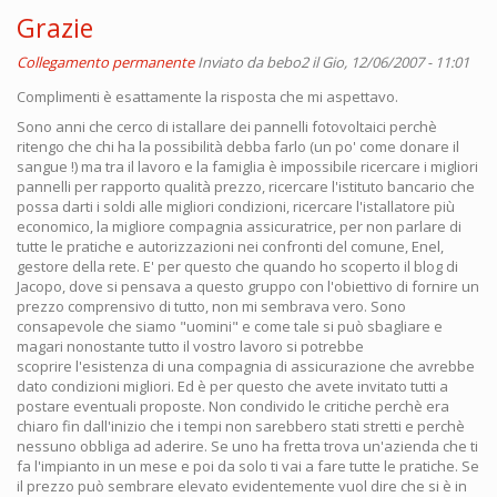
Grazie
Collegamento permanente
Inviato da
bebo2
il Gio, 12/06/2007 - 11:01
Complimenti è esattamente la risposta che mi aspettavo.
Sono anni che cerco di istallare dei pannelli fotovoltaici perchè
ritengo che chi ha la possibilità debba farlo (un po' come donare il
sangue !) ma tra il lavoro e la famiglia è impossibile ricercare i migliori
pannelli per rapporto qualità prezzo, ricercare l'istituto bancario che
possa darti i soldi alle migliori condizioni, ricercare l'istallatore più
economico, la migliore compagnia assicuratrice, per non parlare di
tutte le pratiche e autorizzazioni nei confronti del comune, Enel,
gestore della rete. E' per questo che quando ho scoperto il blog di
Jacopo, dove si pensava a questo gruppo con l'obiettivo di fornire un
prezzo comprensivo di tutto, non mi sembrava vero. Sono
consapevole che siamo "uomini" e come tale si può sbagliare e
magari nonostante tutto il vostro lavoro si potrebbe
scoprire l'esistenza di una compagnia di assicurazione che avrebbe
dato condizioni migliori. Ed è per questo che avete invitato tutti a
postare eventuali proposte. Non condivido le critiche perchè era
chiaro fin dall'inizio che i tempi non sarebbero stati stretti e perchè
nessuno obbliga ad aderire. Se uno ha fretta trova un'azienda che ti
fa l'impianto in un mese e poi da solo ti vai a fare tutte le pratiche. Se
il prezzo può sembrare elevato evidentemente vuol dire che si è in