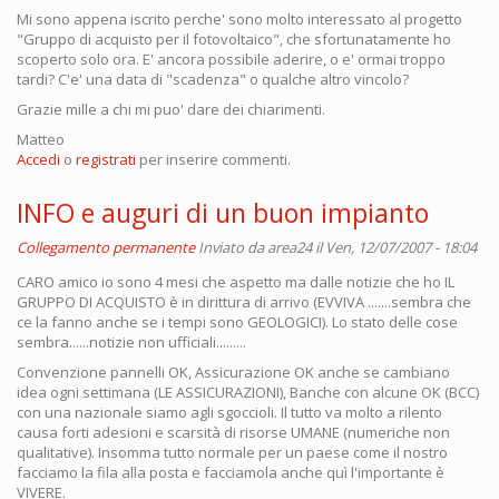
Mi sono appena iscrito perche' sono molto interessato al progetto
"Gruppo di acquisto per il fotovoltaico", che sfortunatamente ho
scoperto solo ora. E' ancora possibile aderire, o e' ormai troppo
tardi? C'e' una data di "scadenza" o qualche altro vincolo?
Grazie mille a chi mi puo' dare dei chiarimenti.
Matteo
Accedi
o
registrati
per inserire commenti.
INFO e auguri di un buon impianto
Collegamento permanente
Inviato da
area24
il Ven, 12/07/2007 - 18:04
CARO amico io sono 4 mesi che aspetto ma dalle notizie che ho IL
GRUPPO DI ACQUISTO è in dirittura di arrivo (EVVIVA .......sembra che
ce la fanno anche se i tempi sono GEOLOGICI). Lo stato delle cose
sembra......notizie non ufficiali.........
Convenzione pannelli OK, Assicurazione OK anche se cambiano
idea ogni settimana (LE ASSICURAZIONI), Banche con alcune OK (BCC)
con una nazionale siamo agli sgoccioli. Il tutto va molto a rilento
causa forti adesioni e scarsità di risorse UMANE (numeriche non
qualitative). Insomma tutto normale per un paese come il nostro
facciamo la fila alla posta e facciamola anche quì l'importante è
VIVERE.