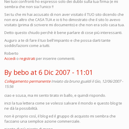
Nei tuoi confronti ho espresso solo dei dubbi sulla tua firma (e mi
sembra che non sia l'unico !!
Sei tu che mi hai accusato di non aver visitato il TUO sito dicendo che
non era altro che CASA TUA e io ti ho dimostrato che il sito lo avevo
visitato (prima di scrivere mi documento) e che non era solo casa tua.
Detto questo chiudo perchè è bene parlare di cose più interessanti.
Auguro a te di fare il tuo bell'impianto e che possa darti tante
soddisfazioni come a tutti.
Roberto
Accedi
o
registrati
per inserire commenti.
By bebo at 6 Dic 2007 - 11:01
Collegamento permanente
Inviato da
bruno gualdi
il Gio, 12/06/2007 -
15:56
ciao e scusa, ma mi sento tirato in ballo, e quindi rispondo.
inizi la tua lettera come se volessi salvare il mondo e questo blog te
ne dà la possibilità.
non è proprio così, il blog ed il gruppo di acquisto mi sembra che
facciano una semplice azione commerciale.
niente di più niente di meno.