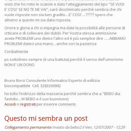
visto che ho rotto le scatole e dato l'atteggiamento del tipo "SE VUOI
E' COSI' SE NO TE NE VAI", sarò discriminato perchè sembra che chi
vuole risposte non sia ben gradito....E' COSI'....????? spero che
almeno a questo mi sia data risposta.
Onore e gloria a chi si impegna ma date la possibilità alle persone di
criticare e di sollevare dei dubbi. Per Vostra stessa ammissione
avete PROBLEMI uno dietro l'altro ed è più semplice dire ......ABBIAMO
PROBLEMI dateci una mano....anche con la pazienza
Cordialmente
ps sottolineo sempre (è una battuta) perchè il senso dell'umorismo
NON E' UN DONO
Bruno Borsi Consulente Informatico Esperto di edilizia
biocompatibile Cell. 3283269992
ho tolto l'indirizzo della masseria perchè sembra che a "BEBO dia
fastidio....W BEBO e il suo buonismo)
Accedi
o
registrati
per inserire commenti.
Questo mi sembra un post
Collegamento permanente
Inviato da
bebo2
il Ven, 12/07/2007 - 12:29