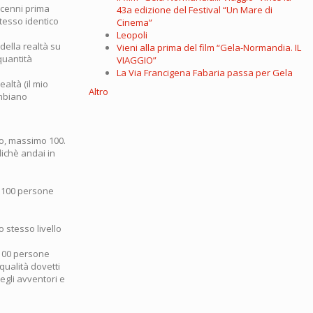
ecenni prima
43a edizione del Festival “Un Mare di
stesso identico
Cinema”
Leopoli
della realtà su
Vieni alla prima del film “Gela-Normandia. IL
quantità
VIAGGIO”
La Via Francigena Fabaria passa per Gela
ealtà (il mio
Altro
ambiano
to, massimo 100.
ichè andai in
a 100 persone
 stesso livello
 100 persone
qualità dovetti
gli avventori e