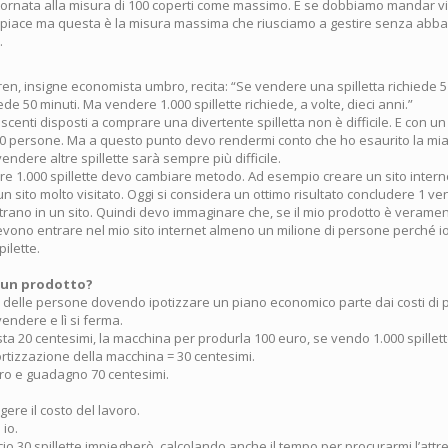
 tornata alla misura di 100 coperti come massimo. E se dobbiamo mandar v
dispiace ma questa è la misura massima che riusciamo a gestire senza abba
.
ren, insigne economista umbro, recita: “Se vendere una spilletta richiede 
iede 50 minuti. Ma vendere 1.000 spillette richiede, a volte, dieci anni.”
centi disposti a comprare una divertente spilletta non è difficile. E con u
0 persone. Ma a questo punto devo rendermi conto che ho esaurito la mia 
vendere altre spillette sarà sempre più difficile.
re 1.000 spillette devo cambiare metodo. Ad esempio creare un sito intern
 sito molto visitato. Oggi si considera un ottimo risultato concludere 1 ve
rano in un sito. Quindi devo immaginare che, se il mio prodotto è verame
evono entrare nel mio sito internet almeno un milione di persone perché io
ilette.
 un prodotto?
delle persone dovendo ipotizzare un piano economico parte dai costi di
vendere e lì si ferma.
sta 20 centesimi, la macchina per produrla 100 euro, se vendo 1.000 spillette
ortizzazione della macchina = 30 centesimi.
ro e guadagno 70 centesimi.
ere il costo del lavoro.
io.
cio 30 spillette impiegherò, calcolando anche il tempo per procurarmi l’attr