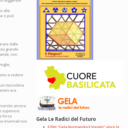
non leggerete
e alla
he ci può
arare dalle
 più grande
rande, non
miglie,
ttimo a vedere
 un microclima
dentro era
esercito ancora
e superiore.
a forza
Gela Le Radici del Futuro
ise invernali non
Il film “Gela-Normandia.Il Viaggio” vince la