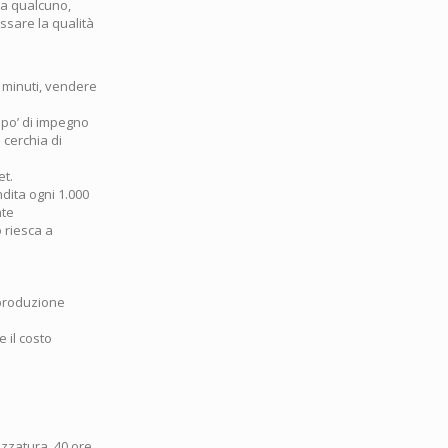
ia qualcuno,
ssare la qualità
5 minuti, vendere
n po’ di impegno
cerchia di
et.
ndita ogni 1.000
nte
 riesca a
 produzione
 il costo
ezzatura, 40 ore