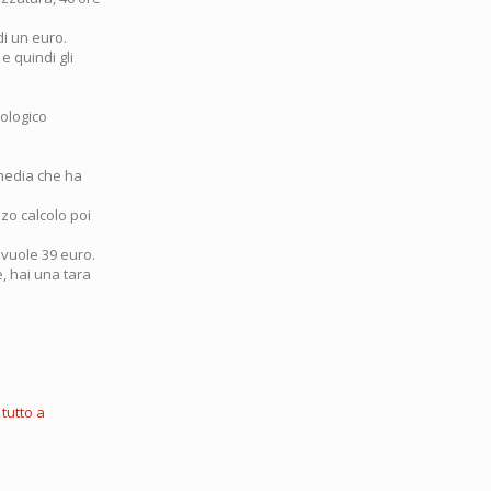
di un euro.
e quindi gli
iologico
 media che ha
zo calcolo poi
 vuole 39 euro.
, hai una tara
tutto a