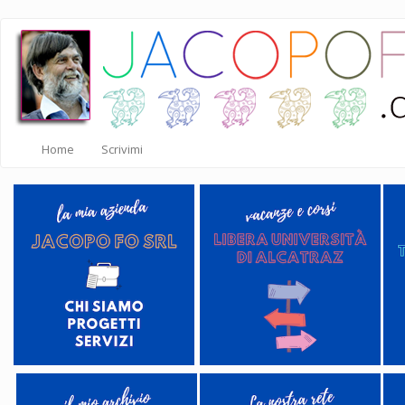
Salta
al
contenuto
principale
Home
Scrivimi