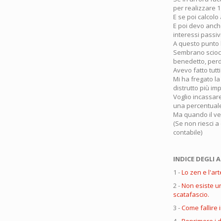
per realizzare 1.
E se poi calcolo
E poi devo anche
interessi passivi
A questo punto l
Sembrano sciocc
benedetto, per
Avevo fatto tutti 
Mi ha fregato l
distrutto più i
Voglio incassare
una percentuale
Ma quando il ven
(Se non riesci 
contabile)
INDICE DEGLI A
1 -
Lo zen e l'art
2 -
Non esiste u
scatafascio.
3 -
Come fallire