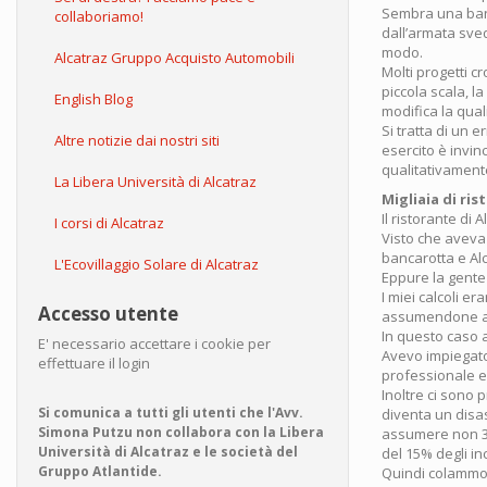
Sembra una bana
collaboriamo!
dall’armata sved
modo.
Alcatraz Gruppo Acquisto Automobili
Molti progetti 
piccola scala, l
English Blog
modifica la quali
Si tratta di un e
Altre notizie dai nostri siti
esercito è invin
qualitativament
La Libera Università di Alcatraz
Migliaia di ris
Il ristorante di
I corsi di Alcatraz
Visto che aveva
bancarotta e Alc
L'Ecovillaggio Solare di Alcatraz
Eppure la gente
I miei calcoli e
Accesso utente
assumendone alt
In questo caso 
E' necessario accettare i cookie per
Avevo impiegato 
effettuare il login
professionale e
Inoltre ci sono 
Si comunica a tutti gli utenti che l'Avv.
diventa un disas
Simona Putzu non collabora con la Libera
assumere non 3 
Università di Alcatraz e le società del
del 15% degli in
Gruppo Atlantide.
Quindi colammo 