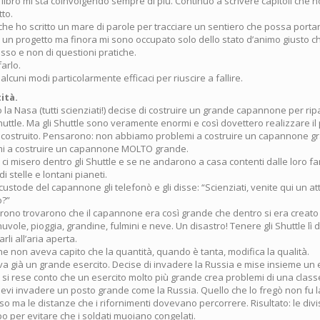
libro mi sta coinvolgendo sempre di più. Continuo a scrivere capitoli che 
tto.
he ho scritto un mare di parole per tracciare un sentiero che possa portar
 un progetto ma finora mi sono occupato solo dello stato d’animo giusto c
sso e non di questioni pratiche.
farlo.
lcuni modi particolarmente efficaci per riuscire a fallire.
ità.
 la Nasa (tutti scienziati!) decise di costruire un grande capannone per rip
huttle. Ma gli Shuttle sono veramente enormi e così dovettero realizzare il
costruito. Pensarono: non abbiamo problemi a costruire un capannone g
i a costruire un capannone MOLTO grande.
, ci misero dentro gli Shuttle e se ne andarono a casa contenti dalle loro fa
i stelle e lontani pianeti.
l custode del capannone gli telefonò e gli disse: “Scienziati, venite qui un a
o?”
rono trovarono che il capannone era così grande che dentro si era creato
uvole, pioggia, grandine, fulmini e neve. Un disastro! Tenere gli Shuttle lì 
rli all’aria aperta.
 non aveva capito che la quantità, quando è tanta, modifica la qualità.
 già un grande esercito. Decise di invadere la Russia e mise insieme un 
 si rese conto che un esercito molto più grande crea problemi di una class
devi invadere un posto grande come la Russia. Quello che lo fregò non fu l
sso ma le distanze che i rifornimenti dovevano percorrere. Risultato: le div
o per evitare che i soldati muoiano congelati.