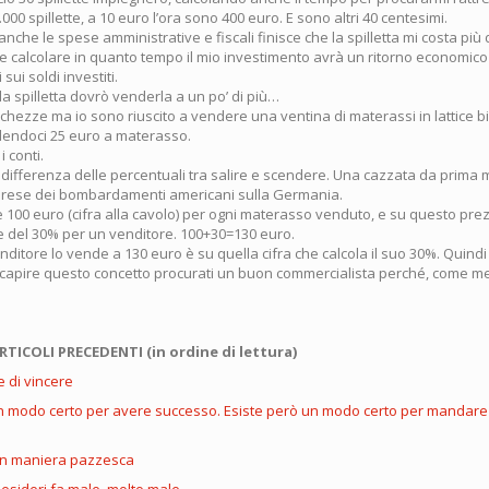
000 spillette, a 10 euro l’ora sono 400 euro. E sono altri 40 centesimi.
 anche le spese amministrative e fiscali finisce che la spilletta mi costa più 
 calcolare in quanto tempo il mio investimento avrà un ritorno economico 
 sui soldi investiti.
a spilletta dovrò venderla a un po’ di più…
hezze ma io sono riuscito a vendere una ventina di materassi in lattice b
dendoci 25 euro a materasso.
i conti.
a differenza delle percentuali tra salire e scendere. Una cazzata da prima
mprese dei bombardamenti americani sulla Germania.
 100 euro (cifra alla cavolo) per ogni materasso venduto, e su questo prez
 del 30% per un venditore. 100+30=130 euro.
ditore lo vende a 130 euro è su quella cifra che calcola il suo 30%. Quindi
a capire questo concetto procurati un buon commercialista perché, come me
RTICOLI PRECEDENTI (in ordine di lettura)
e di vincere
n modo certo per avere successo. Esiste però un modo certo per mandare 
 in maniera pazzesca