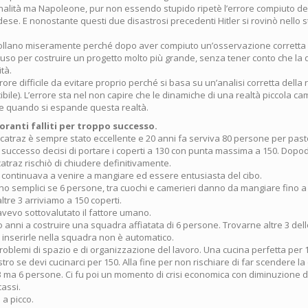
lità ma Napoleone, pur non essendo stupido ripetè l’errore compiuto d
ese. E nonostante questi due disastrosi precedenti Hitler si rovinò nello 
crollano miseramente perché dopo aver compiuto un’osservazione corretta 
a uso per costruire un progetto molto più grande, senza tener conto che la 
tà.
rrore difficile da evitare proprio perché si basa su un’analisi corretta della r
cibile). L’errore sta nel non capire che le dinamiche di una realtà piccola c
e quando si espande questa realtà.
toranti falliti per troppo successo.
 Alcatraz è sempre stato eccellente e 20 anni fa serviva 80 persone per pas
 successo decisi di portare i coperti a 130 con punta massima a 150. Dopod
atraz rischiò di chiudere definitivamente.
 continuava a venire a mangiare ed essere entusiasta del cibo.
rano semplici se 6 persone, tra cuochi e camerieri danno da mangiare fino 
re 3 arriviamo a 150 coperti.
avevo sottovalutato il fattore umano.
anni a costruire una squadra affiatata di 6 persone. Trovarne altre 3 dello
 inserirle nella squadra non è automatico.
problemi di spazio e di organizzazione del lavoro. Una cucina perfetta per
tro se devi cucinarci per 150. Alla fine per non rischiare di far scendere la 
ma 6 persone. Ci fu poi un momento di crisi economica con diminuzione de
cassi.
a picco.