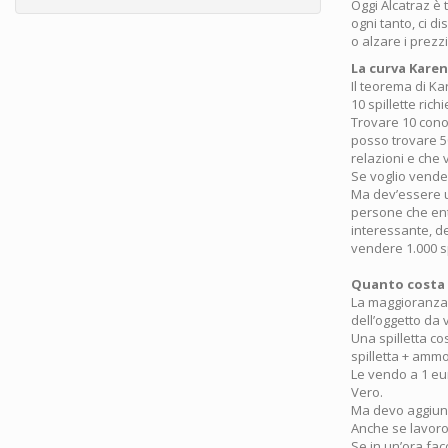
Oggi Alcatraz è
ogni tanto, ci 
o alzare i prezzi
La curva Karen
Il teorema di Ka
10 spillette rich
Trovare 10 conos
posso trovare 5
relazioni e che 
Se voglio vende
Ma dev’essere un
persone che ent
interessante, d
vendere 1.000 sp
Quanto costa
La maggioranza 
dell’oggetto da 
Una spilletta co
spilletta + amm
Le vendo a 1 eu
Vero.
Ma devo aggiung
Anche se lavoro 
Se in un’ora fac