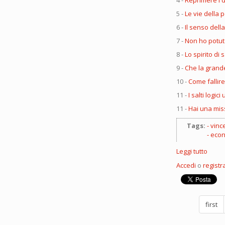
4 -
Reprimere i d
5 -
Le vie della 
6 -
Il senso dell
7 -
Non ho potuto
8 -
Lo spirito di s
9 -
Che la grande
10 -
Come fallir
11 -
I salti logi
11 -
Hai una mis
Tags:
vinc
eco
Leggi tutto
su
Come
Accedi
o
registra
fallire
per
tropp
succ
first