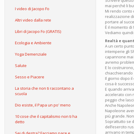
Scrivere questo 
mai perché li bu
I video di Jacopo Fo
Mi rendo conto c
realizzazione di
Altri video dalla rete
portare al succe
È il momento di 
Libri di Jacopo Fo (GRATIS)
Vediamo quindi a
Realtà e quant
Ecologia e Ambiente
A un certo punto
intemperie gli S
Yoga Demenziale
capannone mai 
avremo problem
Salute
E lo costruirono
chiacchierando d
Sesso e Piacere
Il giorno dopo i
cosa è success
La storia che non ti raccontano a
E quando arriva
scuola
accelerato con n
peggio che lascia
Dio esiste, il Papa un po' meno
Anche Napoleone
Napoleone aveva
più grande. Non
10 cose che il capitalismo non ti ha
Soprattutto se 
detto
dell’esercito ru
arrivano in temp
Sei di destra? Facciamo pace e