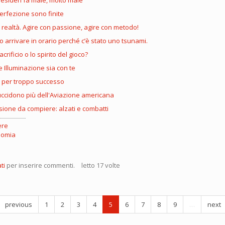
esideri fa male, molto male
perfezione sono finite
a realtà. Agire con passione, agire con metodo!
 arrivare in orario perché c’è stato uno tsunami.
acrificio o lo spirito del gioco?
 Illuminazione sia con te
e per troppo successo
ci uccidono più dell'Aviazione americana
sione da compiere: alzati e combatti
ere
nomia
ti
per inserire commenti.
letto 17 volte
o
esso
previous
1
2
3
4
5
6
7
8
9
…
next