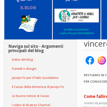
vincer
Naviga sul sito - Argomenti
principali del blog
Indice del blog
Fumetti e disegni
RESTIAMO IN 
Jacopo Fo per il Fatto Quotidiano
PER CONOSCER
Il Cacao della domenica di Jacopo Fo
Le buone notizie di Cacao
Come fallir
Inviato da
Jacop
I video di Alcatraz Channel