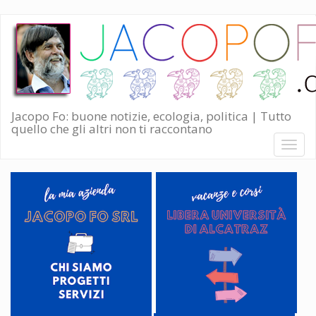
Salta
al
contenuto
principale
Jacopo Fo: buone notizie, ecologia, politica | Tutto
quello che gli altri non ti raccontano
Toggl
naviga