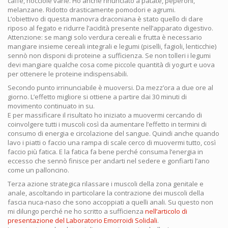
caffè, nocciole varie. Ho anche rinunciato a patate, peperoni,
melanzane. Ridotto drasticamente pomodori e agrumi.
L’obiettivo di questa manovra draconiana è stato quello di dare
riposo al fegato e ridurre l’acidità presente nell’apparato digestivo.
Attenzione: se mangi solo verdura cereali e frutta è necessario
mangiare insieme cereali integrali e legumi (piselli, fagioli, lenticchie)
sennò non disponi di proteine a sufficienza. Se non tolleri i legumi
devi mangiare qualche cosa come piccole quantità di yogurt e uova
per ottenere le proteine indispensabili.
Secondo punto irrinunciabile è muoversi. Da mezz’ora a due ore al
giorno. L’effetto migliore si ottiene a partire dai 30 minuti di
movimento continuato in su.
E per massificare il risultato ho iniziato a muovermi cercando di
coinvolgere tutti i muscoli così da aumentare l’effetto in termini di
consumo di energia e circolazione del sangue. Quindi anche quando
lavo i piatti o faccio una rampa di scale cerco di muovermi tutto, così
faccio più fatica. E la fatica fa bene perché consuma l’energia in
eccesso che sennò finisce per andarti nel sedere e gonfiarti l’ano
come un palloncino.
Terza azione strategica rilassare i muscoli della zona genitale e
anale, ascoltando in particolare la contrazione dei muscoli della
fascia nuca-naso che sono accoppiati a quelli anali. Su questo non
mi dilungo perché ne ho scritto a sufficienza
nell’articolo di
presentazione del Laboratorio Emorroidi Solidali
.