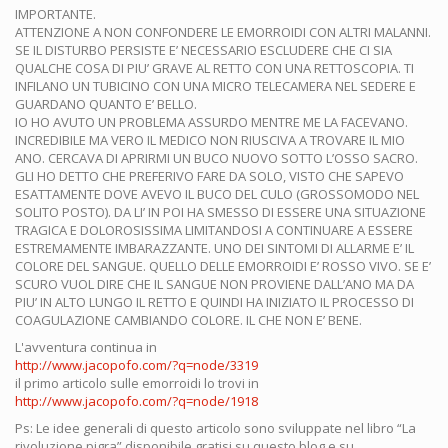
IMPORTANTE.
ATTENZIONE A NON CONFONDERE LE EMORROIDI CON ALTRI MALANNI.
SE IL DISTURBO PERSISTE E’ NECESSARIO ESCLUDERE CHE CI SIA
QUALCHE COSA DI PIU’ GRAVE AL RETTO CON UNA RETTOSCOPIA. TI
INFILANO UN TUBICINO CON UNA MICRO TELECAMERA NEL SEDERE E
GUARDANO QUANTO E’ BELLO.
IO HO AVUTO UN PROBLEMA ASSURDO MENTRE ME LA FACEVANO.
INCREDIBILE MA VERO IL MEDICO NON RIUSCIVA A TROVARE IL MIO
ANO. CERCAVA DI APRIRMI UN BUCO NUOVO SOTTO L’OSSO SACRO.
GLI HO DETTO CHE PREFERIVO FARE DA SOLO, VISTO CHE SAPEVO
ESATTAMENTE DOVE AVEVO IL BUCO DEL CULO (GROSSOMODO NEL
SOLITO POSTO). DA LI’ IN POI HA SMESSO DI ESSERE UNA SITUAZIONE
TRAGICA E DOLOROSISSIMA LIMITANDOSI A CONTINUARE A ESSERE
ESTREMAMENTE IMBARAZZANTE. UNO DEI SINTOMI DI ALLARME E’ IL
COLORE DEL SANGUE. QUELLO DELLE EMORROIDI E’ ROSSO VIVO. SE E’
SCURO VUOL DIRE CHE IL SANGUE NON PROVIENE DALL’ANO MA DA
PIU’ IN ALTO LUNGO IL RETTO E QUINDI HA INIZIATO IL PROCESSO DI
COAGULAZIONE CAMBIANDO COLORE. IL CHE NON E’ BENE.
L'avventura continua in
http://www.jacopofo.com/?q=node/3319
il primo articolo sulle emorroidi lo trovi in
http://www.jacopofo.com/?q=node/1918
Ps: Le idee generali di questo articolo sono sviluppate nel libro “La
rivoluzione pigra” disponibile gratisi su questo blog e su