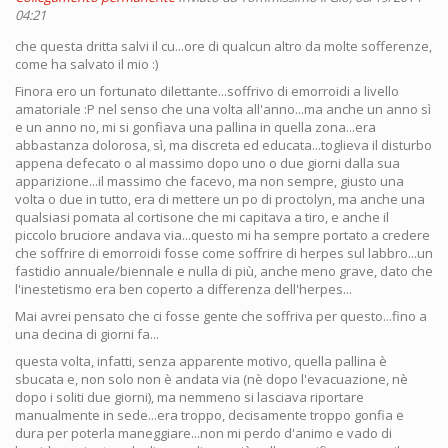
04:21
che questa dritta salvi il cu...ore di qualcun altro da molte sofferenze,
come ha salvato il mio :)
Finora ero un fortunato dilettante...soffrivo di emorroidi a livello
amatoriale :P nel senso che una volta all'anno...ma anche un anno sì
e un anno no, mi si gonfiava una pallina in quella zona...era
abbastanza dolorosa, sì, ma discreta ed educata...toglieva il disturbo
appena defecato o al massimo dopo uno o due giorni dalla sua
apparizione...il massimo che facevo, ma non sempre, giusto una
volta o due in tutto, era di mettere un po di proctolyn, ma anche una
qualsiasi pomata al cortisone che mi capitava a tiro, e anche il
piccolo bruciore andava via...questo mi ha sempre portato a credere
che soffrire di emorroidi fosse come soffrire di herpes sul labbro...un
fastidio annuale/biennale e nulla di più, anche meno grave, dato che
l'inestetismo era ben coperto a differenza dell'herpes...
Mai avrei pensato che ci fosse gente che soffriva per questo...fino a
una decina di giorni fa...
questa volta, infatti, senza apparente motivo, quella pallina è
sbucata e, non solo non è andata via (nè dopo l'evacuazione, nè
dopo i soliti due giorni), ma nemmeno si lasciava riportare
manualmente in sede...era troppo, decisamente troppo gonfia e
dura per poterla maneggiare...non mi perdo d'animo e vado di