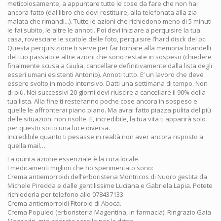
meticolosamente, a appuntare tutte le cose da fare che non hai
ancora fatto (dal libro che devi restituire, alla telefonata alla zia
malata che rimandi...). Tutte le azioni che richiedono meno di 5 minuti
le fai subito, le altre le annoti. Poi devi iniziare a perquisire la tua
casa, rovesciare le scatole delle foto, perquisire l’hard disck del pc.
Questa perquisizione ti serve per far tornare alla memoria brandelli
del tuo passato e altre azioni che sono restate in sospeso (chiedere
finalmente scusa a Giulia, cancellare definitivamente dalla lista degli
esseri umani esistenti Antonio). Annoti tutto. E’ un lavoro che deve
essere svolto in modo intensivo. Datti una settimana di tempo. Non
di più. Nei successivi 20 giorni devi riuscire a cancellare il 90% della
tua lista. Alla fine ti resteranno poche cose ancora in sospeso e
quelle le affronterai piano piano. Ma avrai fatto piazza pulita del più
delle situazioni non risolte. E, incredibile, la tua vita ti apparirà solo
per questo sotto una luce diversa.
Incredibile quanto ti pesasse in realtà non aver ancora risposto a
quella mail…
La quinta azione essenziale è la cura locale.
I medicamenti migliori che ho sperimentato sono:
Crema antiemorroidi dell’erboristeria Montricos di Nuoro gestita da
Michele Piredda e dalle gentilissime Luciana e Gabriela Lapia. Potete
richiederla per telefono allo 078437133
Crema antiemorroidi Fitoroid di Aboca.
Crema Populeo (erboristeria Magentina, in farmacia). Ringrazio Gaia