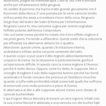
distorsioni, piaghe da chemioterapia. L’olio di Tea Tree è efficace
anche per infiammazioni della gengiva).
Ho sentito di persone che hanno tratto grande giovamento con il
Ruscoven della Aboca. E’ una pomata per le vene varicose (molto
rinfrescante) che aiuta a ricostituire il tono della zona. Ringrazio
Diego Ruiz del teatro dei Satiri di Roma per l'informazione.
Ringrazio Laura Fo, mia carissima cugina per avermi segnalato
l’effetto potente dell'Arnica Compositum.
Cito così tante creme perché ho notato che il loro effetto migliore è
nei primi giorni. Poi tende a affievolirsi. Quindi credo che la soluzione
più efficiente sia alternarne almeno tre o quattro.
Attenzione: queste creme, quando c’è irritazione interna,
andrebbero infilate anche nei primi centimetri del retto.
A questo scopo si può usare il dito mignolo abbondantemente
cosparso di crema. Se la situazione è particolarmente gonfia è
un’operazione difficile. In questo caso la crema migliore è l’Avenoc
perché è molto densa. Oppure, come ho detto, le supposte. Ma vi
consiglio di tagliare il culo della supposta Avenoc perché ha i bordi
acuminati e il fondo concavo che provoca un fastidioso risucchio
quando si tuffa nelle profondità rettali (come tutti quelli che soffrono
di emorroidi sono molto precisino e pieno di fisime).
In alternativa al dito e alle supposte alcune creme sono dotate di
cannule bucherellate.
E qui il signor Aboca dimostra di essere un vero signore. Infatti solo
la sua crema Fitoroid è abbinata a una cannula con dei buchini fatti