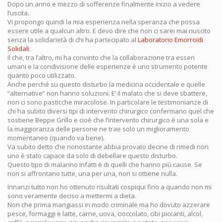
Dopo un anno e mezzo di sofferenze finalmente inizio a vedere
l’uscita.
Vi propongo quindi la mia esperienza nella speranza che possa
essere utile a qualcun altro. E devo dire che non ci sarei mai riuscito
senza la solidarietà di chi ha partecipato al
Laboratorio Emorroidi
Solidali
.
Il che, tra l’altro, mi ha convinto che la collaborazione tra esseri
umani e la condivisione delle esperienze è uno strumento potente
quanto poco utilizzato.
Anche perché su questo disturbo la medicina occidentale e quelle
“alternative” non hanno soluzioni. E’ il malato che si deve sbattere,
non ci sono pasticche miracolose. In particolare le testimonianze di
chi ha subito diversi tipi di intervento chirurgico confermano quel che
sostiene Beppe Grillo e cioè che l’intervento chirurgico è una sola e
la maggioranza delle persone ne trae solo un miglioramento
momentaneo (quando va bene).
Va subito detto che nonostante abbia provato decine di rimedi non
uno è stato capace da solo di debellare questo disturbo.
Questo tipo di malanno infatti è di quelli che hanno più cause. Se
non si affrontano tutte, una per una, non si ottiene nulla.
Innanzi tutto non ho ottenuto risultati cospiqui fino a quando non mi
sono veramente deciso a mettermi a dieta.
Non che prima mangiassi in modo criminale ma ho dovuto azzerare
pesce, formaggi e latte, carne, uova, cioccolato, cibi piccanti, alcol,