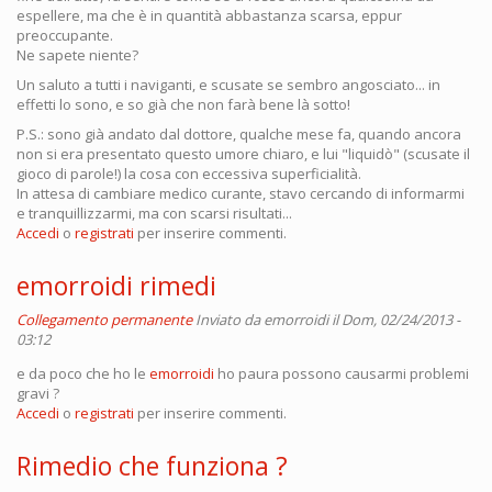
espellere, ma che è in quantità abbastanza scarsa, eppur
preoccupante.
Ne sapete niente?
Un saluto a tutti i naviganti, e scusate se sembro angosciato... in
effetti lo sono, e so già che non farà bene là sotto!
P.S.: sono già andato dal dottore, qualche mese fa, quando ancora
non si era presentato questo umore chiaro, e lui "liquidò" (scusate il
gioco di parole!) la cosa con eccessiva superficialità.
In attesa di cambiare medico curante, stavo cercando di informarmi
e tranquillizzarmi, ma con scarsi risultati...
Accedi
o
registrati
per inserire commenti.
emorroidi rimedi
Collegamento permanente
Inviato da
emorroidi
il Dom, 02/24/2013 -
03:12
e da poco che ho le
emorroidi
ho paura possono causarmi problemi
gravi ?
Accedi
o
registrati
per inserire commenti.
Rimedio che funziona ?