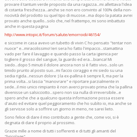
provare il tantum verde proposto da una ragazza...mi allettava l'idea
di cotanta freschezza...anche se non ero convinto al 100% della non-
nocività del prodotto su quel tipo di mucose...ma dopo la patata avrei
provato anche quello...solo che, nel frattempo, mi sono imbattuto
anche in questa pagina
http://www.intopic.it/forum/salute/emorroidi/46154/
e siccome in casa avevo un tubetto di vivin C ho pensato "tentar non
nuoce" e...miracolissimo! Ieri sera ho fatto l'impacco...stamattina
vado per fare il lavaggio e quando passo la carta igienica per
togliere il grosso del sangue, la guardo ed era....bianca! Mi
siedo...dopo 5 minuti il dolore ancora non si è fatto vivo...solo un
timido prurito al posto suo...mi faccio coraggio e mi siedo su una
sedia rigida...nessun dolore :) la ex-pallina è sempre lì, ma per la
prima volta...si lascia "manovrare" e riportare parzialmente in
sede...il mio unico rimpianto è non averci provato prima che la pallina
divenisse un salsicciotto...spero non sia nulla di irreversibile...e
spero anche che a qualcuno questa informazione possa essere
d'aiuto ed evitare quel peggioramento che ho subìto io, ma anche se
gli servisse solo a soffrire un giorno in meno, ne sarei lieto.
Sono felice di dare il mio contributo a gente che, come voi, si è
degnata di dare il proprio al prossimo.
Grazie mille a nome di tutti i sofferenti e di tutti gli amanti del
"bricolage".