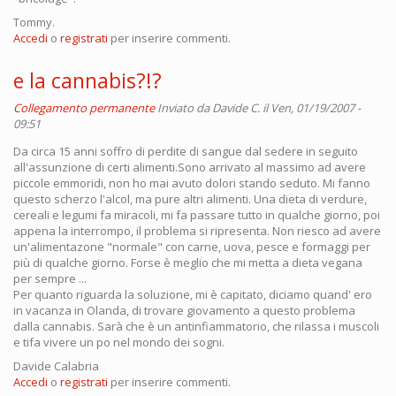
Tommy.
Accedi
o
registrati
per inserire commenti.
e la cannabis?!?
Collegamento permanente
Inviato da
Davide C.
il Ven, 01/19/2007 -
09:51
Da circa 15 anni soffro di perdite di sangue dal sedere in seguito
all'assunzione di certi alimenti.Sono arrivato al massimo ad avere
piccole emmoridi, non ho mai avuto dolori stando seduto. Mi fanno
questo scherzo l'alcol, ma pure altri alimenti. Una dieta di verdure,
cereali e legumi fa miracoli, mi fa passare tutto in qualche giorno, poi
appena la interrompo, il problema si ripresenta. Non riesco ad avere
un'alimentazone "normale" con carne, uova, pesce e formaggi per
più di qualche giorno. Forse è meglio che mi metta a dieta vegana
per sempre ...
Per quanto riguarda la soluzione, mi è capitato, diciamo quand' ero
in vacanza in Olanda, di trovare giovamento a questo problema
dalla cannabis. Sarà che è un antinfiammatorio, che rilassa i muscoli
e tifa vivere un po nel mondo dei sogni.
Davide Calabria
Accedi
o
registrati
per inserire commenti.