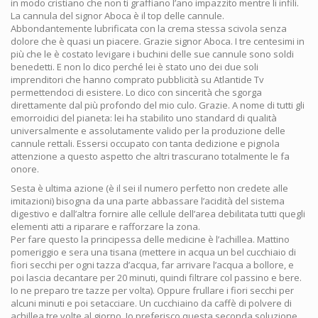
in modo cristiano che non ti graffiano l’ano impazzito mentre li infili.
La cannula del signor Aboca è il top delle cannule.
Abbondantemente lubrificata con la crema stessa scivola senza
dolore che è quasi un piacere. Grazie signor Aboca. I tre centesimi in
più che le è costato levigare i buchini delle sue cannule sono soldi
benedetti. E non lo dico perché lei è stato uno dei due soli
imprenditori che hanno comprato pubblicità su Atlantide Tv
permettendoci di esistere. Lo dico con sincerità che sgorga
direttamente dal più profondo del mio culo. Grazie. A nome di tutti gli
emorroidici del pianeta: lei ha stabilito uno standard di qualità
universalmente e assolutamente valido per la produzione delle
cannule rettali. Essersi occupato con tanta dedizione e pignola
attenzione a questo aspetto che altri trascurano totalmente le fa
onore.
Sesta è ultima azione (è il sei il numero perfetto non credete alle
imitazioni) bisogna da una parte abbassare l’acidità del sistema
digestivo e dall’altra fornire alle cellule dell’area debilitata tutti quegli
elementi atti a riparare e rafforzare la zona.
Per fare questo la principessa delle medicine è l’achillea. Mattino
pomeriggio e sera una tisana (mettere in acqua un bel cucchiaio di
fiori secchi per ogni tazza d’acqua, far arrivare l’acqua a bollore, e
poi lascia decantare per 20 minuti, quindi filtrare col passino e bere.
Io ne preparo tre tazze per volta). Oppure frullare i fiori secchi per
alcuni minuti e poi setacciare. Un cucchiaino da caffè di polvere di
achillea tre volte al giorno. Io preferisco questa seconda soluzione.