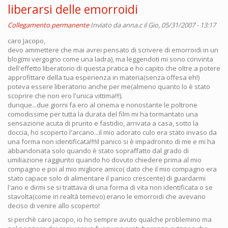
liberarsi delle emorroidi
Collegamento permanente
Inviato da
anna.c
il Gio, 05/31/2007 - 13:17
caro Jacopo,
devo ammettere che mai avrei pensato di scrivere di emorroidi in un
blog(mi vergogno come una ladra), ma leggendoti mi sono convinta
dell'effetto liberatorio di questa pratica e ho capito che oltre a potere
approfittare della tua esperienza in materia(senza offesa eh!)
poteva essere liberatorio anche per me(almeno quanto lo è stato
scoprire che non ero l'unica vittima!!!).
dunque...due giorni fa ero al cinema e nonostante le poltrone
comodissime per tutta la durata del film mi ha tormantato una
sensazione acuta di prurito e fastidio, arrivata a casa, sotto la
doccia, ho scoperto l'arcano...il mio adorato culo era stato invaso da
una forma non identificata!!!!il panico si è impadronito di me e mi ha
abbandonata solo quando è stato sopraffatto dal grado di
umiliazione raggiunto quando ho dovuto chiedere prima al mio
compagno e poi al mio migliore amico( dato che il mio compagno era
stato capace solo di alimentare il panico crescente) di guardarmi
l'ano e dirmi se si trattava di una forma di vita non identificata o se
stavolta(come in realtà temevo) erano le emorroidi che avevano
deciso di venire allo scoperto!
si perchè caro jacopo, io ho sempre avuto qualche problemino ma