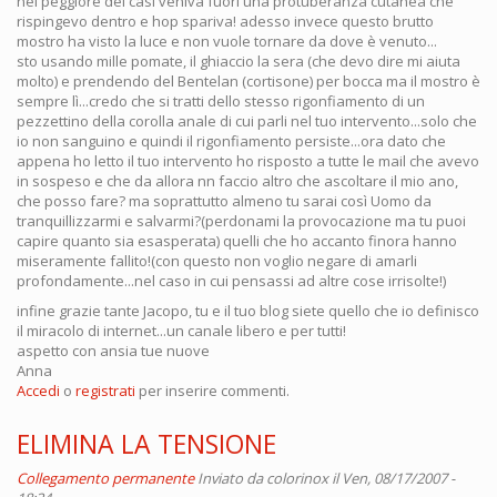
nel peggiore dei casi veniva fuori una protuberanza cutanea che
rispingevo dentro e hop spariva! adesso invece questo brutto
mostro ha visto la luce e non vuole tornare da dove è venuto...
sto usando mille pomate, il ghiaccio la sera (che devo dire mi aiuta
molto) e prendendo del Bentelan (cortisone) per bocca ma il mostro è
sempre lì...credo che si tratti dello stesso rigonfiamento di un
pezzettino della corolla anale di cui parli nel tuo intervento...solo che
io non sanguino e quindi il rigonfiamento persiste...ora dato che
appena ho letto il tuo intervento ho risposto a tutte le mail che avevo
in sospeso e che da allora nn faccio altro che ascoltare il mio ano,
che posso fare? ma soprattutto almeno tu sarai così Uomo da
tranquillizzarmi e salvarmi?(perdonami la provocazione ma tu puoi
capire quanto sia esasperata) quelli che ho accanto finora hanno
miseramente fallito!(con questo non voglio negare di amarli
profondamente...nel caso in cui pensassi ad altre cose irrisolte!)
infine grazie tante Jacopo, tu e il tuo blog siete quello che io definisco
il miracolo di internet...un canale libero e per tutti!
aspetto con ansia tue nuove
Anna
Accedi
o
registrati
per inserire commenti.
ELIMINA LA TENSIONE
Collegamento permanente
Inviato da
colorinox
il Ven, 08/17/2007 -