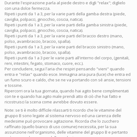
Durante l'espirazione parla al piede destro e digli "relax"; diglielo
con una dolce fermezza.
Ripeti i punti da 1 a 3, per la varie parti della gamba destra (piede,
caviglia, polpacci, ginocchio, coscia, natica).
Ripeti i punti da 1 a 3, per la varie parti della gamba sinistra (piede,
caviglia, polpacci, ginocchio, coscia, natica).
Ripeti i punti da 1 a 3, per la varie parti del braccio destro (mano,
polso, avambraccio, braccio, spalla).
Ripeti i punti da 1 a 3, per la varie parti del braccio sinistro (mano,
polso, avambraccio, braccio, spalla).
Ripeti i punti da 1 a 3 per le varie parti all'interno del corpo, (genitali,
reni, intestini, fegato, stomaco, cuore, ecc.).
Per concludere, segui l'aria che respiri pensando "vieni" quando
entra e "relax" quando esce. Immagina aria pura (luce) che entra ed
un fumo scuro e caldo, che se ne va portando con sé ansie, tensioni
e tossine.
Ripercorri ora la tua giornata, quando hai agito bene complimentati
con te e quando hai agito male prendi atto di ciò che hai fatto e
ricostruisci la scena come avrebbe dovuto essere.
Note: se ti è molto difficile rilassarti ti ricordo che le vitamine del
gruppo B sono legate al sistema nervoso ed una carenza delle
medesime può provocare agitazione. Ricorda che lo zucchero
raffinato (quello bianco di uso comune) necessita, per la sua
assunzione nell'organismo, delle vitamine del gruppo B e pertanto