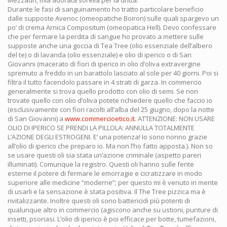
Mezzadri, mia adorata sorella per la dritta.
Durante le fasi di sanguinamento ho tratto particolare beneficio
dalle supposte Avenoc (omeopatiche Boiron) sulle quali spargevo un
po’ di crema Arnica Compositum (omeopatica Hell). Devo confessare
che per fermare la perdita di sangue ho provato a mettere sulle
supposte anche una goccia di Tea Tree (olio essenziale dell’albero
del te) o di lavanda (olio essenziale) e olio di iperico o di San
Giovanni (macerato di fiori di iperico in olio d’oliva extravergine
spremuto a freddo in un barattolo lasciato al sole per 40 giorni. Poi si
filtra il tutto facendolo passare in 4 strati di garza. In commercio
generalmente si trova quello prodotto con olio di semi. Se non
trovate quello con olio d’oliva potete richiedere quello che faccio io
(esclusivamente con fiori racolti all’alba del 25 giugno, dopo la notte
di San Giovanni) a
www.commercioetico.it
. ATTENZIONE: NON USARE
OLIO DI IPERICO SE PRENDI LA PILLOLA: ANNULLA TOTALMENTE
L’AZIONE DEGLI ESTROGENI. E’ una potenza! Io sono nonno grazie
all’olio di iperico che preparo io. Ma non l’ho fatto apposta.). Non so
se usare questi oli sia stata un’azione criminale (aspetto pareri
illuminati). Comunque la registro. Questi oli hanno sulle ferite
esterne il potere di fermare le emorragie e cicratizzare in modo
superiore alle medicine “moderne”; per questo mi è venuto in mente
di usarli e la sensazione è stata positiva. Il The Tree pizzica ma è
rivitalizzante. Inoltre questi oli sono battericidi più potenti di
qualunque altro in commercio (agiscono anche su ustioni, punture di
insetti, psoriasi. L’olio di iperico è poi efficace per botte, tumefazioni,