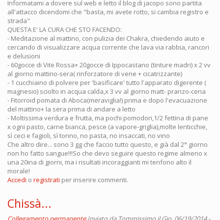
Informatami a dovere sul web e letto il blog di jacopo sono partita
all'attacco dicendomi che "basta, mi avete rotto, si cambia registro e
strada"
QUESTA E' LA CURA CHE STO FACENDO:
- Meditazione al mattino, con pulizia dei Chakra, chiedendo aiuto e
cercando di visualizzare acqua corrente che lava via rabbia, rancori
e delusioni
- 60gocce di Vite Rossa+ 20gocce di Ippocastano (tinture madri) x 2 vv
al giorno mattino-sera( rinforzatore di vene + cicatrizzante)
- 1 cucchiaino di polvere per 'basificare' tutto l'apparato digerente (
magnesio) sciolto in acqua calda,x 3 vv al giorno matt- pranzo-cena
- Fitorroid pomata di Aboca(meraviglia!) prima e dopo l'evacuazione
del mattino+ la sera prima di andare a letto
- Moltissima verdura e frutta, ma pochi pomodori,1/2 fettina di pane
x ogni pasto, carne bianca, pesce (a vapore-griglia),molte lenticchie,
sì ceci e fagioli, sì tonno, no pasta, no insaccati, no vino
Che altro dire... sono 3 gg che faccio tutto questo, e già dal 2° giorno
non ho fatto sangue!!!So che devo seguire questo regime almeno x
una 20ina di giorni, ma i risultati incoraggianti mi tenfono alto il
morale!
Accedi
o
registrati
per inserire commenti.
Chissà...
Collegamento permanente
Inviato da
Tommissimo
il Gio, 06/19/2014 -