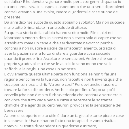
solidali)a> E ho dovuto ragionare molto per accorgermi di quanto io
da anni ormai viva in sospeso, aspettando che una serie di problemi
centrali arrivino a una svolta, invece di godermi le cose buone del
presente.
Da anni dico “se succede questo abbiamo svoltato”. Ma non succede
mai e tutto è rimandato in una palude di attese.
Su questa storia della rabbia hanno scritto molto Elle e altri nel
laboratorio emorroidico. In sintesi non si tratta solo di capire che sei
arrabbiato come un cane e che sei diventato nevrotico perché
continui a non riuscire a uscire da un’accerchiamento. Si tratta di
aver la pazienza e la forza di stare a guardare cosa succede
quando ti prende l’ira. Ascoltare le sensazioni. Vedere che sono
proprio sgradevoli ma che se le ascolti lo sono meno che se le
soffochi e le neghi. Una cosa un po’ tosta.
E ovviamente questa ultima parte non funziona se non ti fai una
ragione per come va la tua vita, non l’accetti e non ti inventi qualche
cosa per cui riesci a dirti: “Va bene così.” Poi devi anche riuscire a
trovare la forza di sorridere. Anche solo per finta. Dopo un po’ il
cervello (che non è molto furbo) vedendo che continui a sorridere si
convince che tutto vada bene e inizia a secernere le sostanze
chimiche che agendo su certi neuroni provocano la sensazione del
benessere.
Azione di supporto molto utile è dare un taglio alle tante piccole cose
in sospeso. In Usa ne hanno fatto una terapia che vanta risultati
notevoli. Si tratta di prendere un quaderno e iniziare,