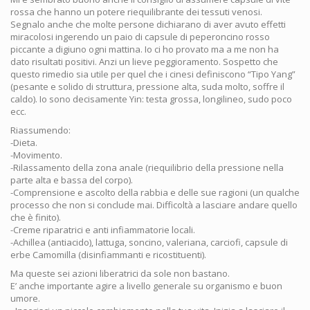
rossa che hanno un potere riequilibrante dei tessuti venosi.
Segnalo anche che molte persone dichiarano di aver avuto effetti
miracolosi ingerendo un paio di capsule di peperoncino rosso
piccante a digiuno ogni mattina. Io ci ho provato ma a me non ha
dato risultati positivi. Anzi un lieve peggioramento. Sospetto che
questo rimedio sia utile per quel che i cinesi definiscono “Tipo Yang”
(pesante e solido di struttura, pressione alta, suda molto, soffre il
caldo). Io sono decisamente Yin: testa grossa, longilineo, sudo poco
ecc.
Riassumendo:
-Dieta.
-Movimento.
-Rilassamento della zona anale (riequilibrio della pressione nella
parte alta e bassa del corpo).
-Comprensione e ascolto della rabbia e delle sue ragioni (un qualche
processo che non si conclude mai. Difficoltà a lasciare andare quello
che è finito).
-Creme riparatrici e anti infiammatorie locali.
-Achillea (antiacido), lattuga, soncino, valeriana, carciofi, capsule di
erbe Camomilla (disinfiammanti e ricostituenti).
Ma queste sei azioni liberatrici da sole non bastano.
E’ anche importante agire a livello generale su organismo e buon
umore.