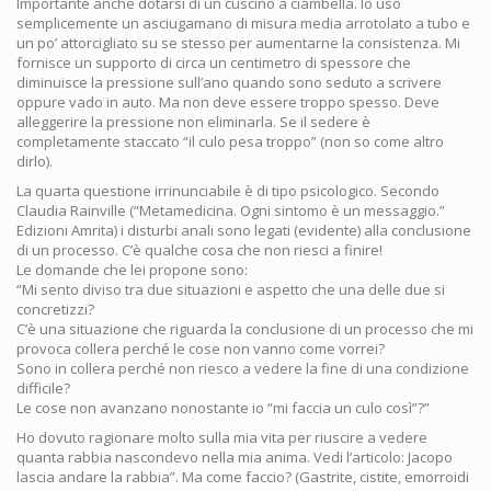
Importante anche dotarsi di un cuscino a ciambella. Io uso
semplicemente un asciugamano di misura media arrotolato a tubo e
un po’ attorcigliato su se stesso per aumentarne la consistenza. Mi
fornisce un supporto di circa un centimetro di spessore che
diminuisce la pressione sull’ano quando sono seduto a scrivere
oppure vado in auto. Ma non deve essere troppo spesso. Deve
alleggerire la pressione non eliminarla. Se il sedere è
completamente staccato “il culo pesa troppo” (non so come altro
dirlo).
La quarta questione irrinunciabile è di tipo psicologico. Secondo
Claudia Rainville (“Metamedicina. Ogni sintomo è un messaggio.”
Edizioni Amrita) i disturbi anali sono legati (evidente) alla conclusione
di un processo. C’è qualche cosa che non riesci a finire!
Le domande che lei propone sono:
“Mi sento diviso tra due situazioni e aspetto che una delle due si
concretizzi?
C’è una situazione che riguarda la conclusione di un processo che mi
provoca collera perché le cose non vanno come vorrei?
Sono in collera perché non riesco a vedere la fine di una condizione
difficile?
Le cose non avanzano nonostante io “mi faccia un culo così”?”
Ho dovuto ragionare molto sulla mia vita per riuscire a vedere
quanta rabbia nascondevo nella mia anima. Vedi l’articolo: Jacopo
lascia andare la rabbia”. Ma come faccio? (Gastrite, cistite, emorroidi