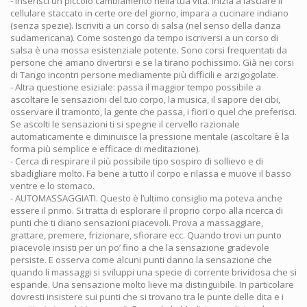
- Inserisci un piccolo cambiamento nella tua vita. Inizia a lasciare il
cellulare staccato in certe ore del giorno, impara a cucinare indiano
(senza spezie). Iscriviti a un corso di salsa (nel senso della danza
sudamericana). Come sostengo da tempo iscriversi a un corso di
salsa è una mossa esistenziale potente. Sono corsi frequentati da
persone che amano divertirsi e se la tirano pochissimo. Già nei corsi
di Tango incontri persone mediamente più difficili e arzigogolate.
- Altra questione esiziale: passa il maggior tempo possibile a
ascoltare le sensazioni del tuo corpo, la musica, il sapore dei cibi,
osservare il tramonto, la gente che passa, i fiori o quel che preferisci.
Se ascolti le sensazioni ti si spegne il cervello razionale
automaticamente e diminuisce la pressione mentale (ascoltare è la
forma più semplice e efficace di meditazione).
- Cerca di respirare il più possibile tipo sospiro di sollievo e di
sbadigliare molto. Fa bene a tutto il corpo e rilassa e muove il basso
ventre e lo stomaco.
- AUTOMASSAGGIATI. Questo è l’ultimo consiglio ma poteva anche
essere il primo. Si tratta di esplorare il proprio corpo alla ricerca di
punti che ti diano sensazioni piacevoli. Prova a massaggiare,
grattare, premere, frizionare, sfiorare ecc. Quando trovi un punto
piacevole insisti per un po’ fino a che la sensazione gradevole
persiste. E osserva come alcuni punti danno la sensazione che
quando li massaggi si sviluppi una specie di corrente brividosa che si
espande. Una sensazione molto lieve ma distinguibile. In particolare
dovresti insistere sui punti che si trovano tra le punte delle dita e i