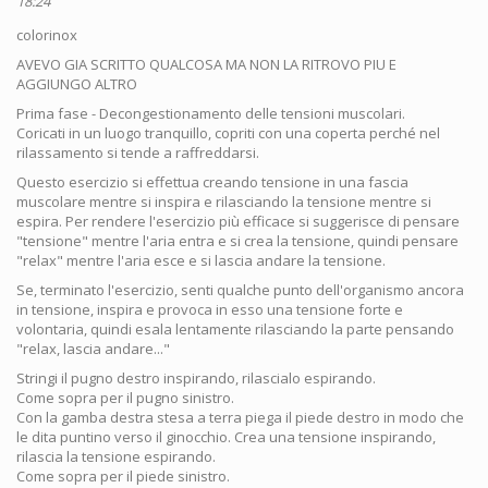
18:24
colorinox
AVEVO GIA SCRITTO QUALCOSA MA NON LA RITROVO PIU E
AGGIUNGO ALTRO
Prima fase - Decongestionamento delle tensioni muscolari.
Coricati in un luogo tranquillo, copriti con una coperta perché nel
rilassamento si tende a raffreddarsi.
Questo esercizio si effettua creando tensione in una fascia
muscolare mentre si inspira e rilasciando la tensione mentre si
espira. Per rendere l'esercizio più efficace si suggerisce di pensare
"tensione" mentre l'aria entra e si crea la tensione, quindi pensare
"relax" mentre l'aria esce e si lascia andare la tensione.
Se, terminato l'esercizio, senti qualche punto dell'organismo ancora
in tensione, inspira e provoca in esso una tensione forte e
volontaria, quindi esala lentamente rilasciando la parte pensando
"relax, lascia andare..."
Stringi il pugno destro inspirando, rilascialo espirando.
Come sopra per il pugno sinistro.
Con la gamba destra stesa a terra piega il piede destro in modo che
le dita puntino verso il ginocchio. Crea una tensione inspirando,
rilascia la tensione espirando.
Come sopra per il piede sinistro.