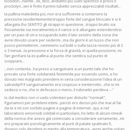
locoidon...niente...ok, dico, andiamo più sullo specifico e provo il
proctolyn...ieri è finito il primo tubetto senza apprezzabili risultati...
la pallina maledetta poi, non era sufficiente a contenere la
pressione (evidentemente) troppo forte del sangue bloccato e si è
allargata (ho SENTITO gli strappi in questione...troppo brutto sia
fisicamente sia moralmente) e il varice si è allungato estendendosi
per un paio di cm e occupando tutto il lato sinistro della zona che
avrei dovuto usare per sedermi...ma da giorni è un lusso che non
posso permettermi...nemmeno sul bidè o sulla tazza resisto più di 2
o 3 minuti...la pressione e la forza di gravità, in quella posizione, mi
fan gonfiare la ex-pallina al punto che sembra sul punto di
scoppiare...
...non contenta...ha preso a sanguinare a un punto tale che ho
provato una forte solidarietà femminile pur essendo uomo, e ho
dovuto mio malgrado prendere in seria considerazione l'idea di un
salvaslip!!! Il sanguinamento era cospicuo e ininterrotto...che io mi
sedessi o no, che io defecassi o meno, il rubinetto perdeva -.-''
Io dal medico non ci vado volentieri per disturbi "normali",
figuriamoci per problemi intimi...perciò ero deciso più che mai al fai
da te e mi son sorbito pagine e pagine di internet...qui, e nel
laboratorio emorroidi solidali in particolare, ho letto di alcuni rimedi-
della-nonna che avevo già cominciato a considerare seriamente...mi
ero preparato psicologicamente al purè di patate spalmato lì,
dovevo solo decidere in merito alla temperatura...avrei anche voluto