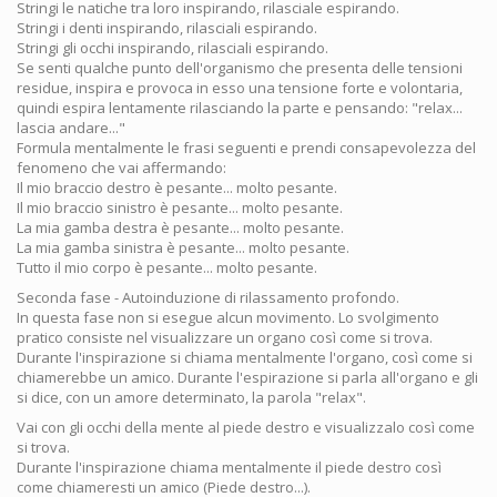
Stringi le natiche tra loro inspirando, rilasciale espirando.
Stringi i denti inspirando, rilasciali espirando.
Stringi gli occhi inspirando, rilasciali espirando.
Se senti qualche punto dell'organismo che presenta delle tensioni
residue, inspira e provoca in esso una tensione forte e volontaria,
quindi espira lentamente rilasciando la parte e pensando: "relax...
lascia andare..."
Formula mentalmente le frasi seguenti e prendi consapevolezza del
fenomeno che vai affermando:
Il mio braccio destro è pesante... molto pesante.
Il mio braccio sinistro è pesante... molto pesante.
La mia gamba destra è pesante... molto pesante.
La mia gamba sinistra è pesante... molto pesante.
Tutto il mio corpo è pesante... molto pesante.
Seconda fase - Autoinduzione di rilassamento profondo.
In questa fase non si esegue alcun movimento. Lo svolgimento
pratico consiste nel visualizzare un organo così come si trova.
Durante l'inspirazione si chiama mentalmente l'organo, così come si
chiamerebbe un amico. Durante l'espirazione si parla all'organo e gli
si dice, con un amore determinato, la parola "relax".
Vai con gli occhi della mente al piede destro e visualizzalo così come
si trova.
Durante l'inspirazione chiama mentalmente il piede destro così
come chiameresti un amico (Piede destro...).