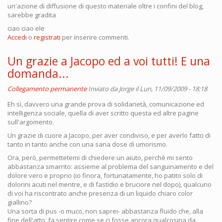
un'azione di diffusione di questo materiale oltre i confini del blog,
sarebbe gradita
ciao ciao ele
Accedi
o
registrati
per inserire commenti.
Un grazie a Jacopo ed a voi tutti! E una
domanda...
Collegamento permanente
Inviato da
Jorge
il Lun, 11/09/2009 - 18:18
Eh sì, davvero una grande prova di solidarietà, comunicazione ed
intelligenza sociale, quella di aver scritto questa ed altre pagine
sull'argomento.
Un grazie di cuore a Jacopo, per aver condiviso, e per averlo fatto di
tanto in tanto anche con una sana dose di umorismo.
Ora, però, permettetemi di chiedere un aiuto, perchè mi sento
abbastanza smarrito: assieme al problema del sanguinamento e del
dolore vero e proprio (io finora, fortunatamente, ho patito solo di
dolorini acuti nel mentre, e di fastidio e bruciore nel dopo), qualcuno
di voi ha riscontrato anche presenza di un liquido chiaro color
giallino?
Una sorta di pus -o muco, non saprei- abbastanza fluido che, alla
fine dell'atto, fa sentire come se ci fosse ancora qualcosina da