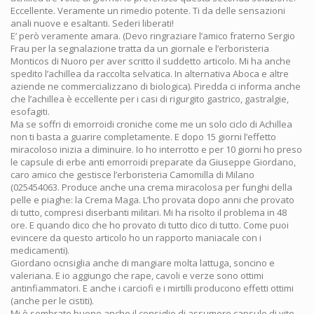
Eccellente. Veramente un rimedio potente. Ti da delle sensazioni
anali nuove e esaltanti. Sederi liberati!
E’ però veramente amara. (Devo ringraziare l’amico fraterno Sergio
Frau per la segnalazione tratta da un giornale e l’erboristeria
Monticos di Nuoro per aver scritto il suddetto articolo. Mi ha anche
spedito l’achillea da raccolta selvatica. In alternativa Aboca e altre
aziende ne commercializzano di biologica). Piredda ci informa anche
che l’achillea è eccellente per i casi di rigurgito gastrico, gastralgie,
esofagiti.
Ma se soffri di emorroidi croniche come me un solo ciclo di Achillea
non ti basta a guarire completamente. E dopo 15 giorni l’effetto
miracoloso inizia a diminuire. Io ho interrotto e per 10 giorni ho preso
le capsule di erbe anti emorroidi preparate da Giuseppe Giordano,
caro amico che gestisce l’erboristeria Camomilla di Milano
(025454063. Produce anche una crema miracolosa per funghi della
pelle e piaghe: la Crema Maga. L’ho provata dopo anni che provato
di tutto, compresi diserbanti militari. Mi ha risolto il problema in 48
ore. E quando dico che ho provato di tutto dico di tutto. Come puoi
evincere da questo articolo ho un rapporto maniacale con i
medicamenti).
Giordano ocnsiglia anche di mangiare molta lattuga, soncino e
valeriana. E io aggiungo che rape, cavoli e verze sono ottimi
antinfiammatori. E anche i carciofi e i mirtilli producono effetti ottimi
(anche per le cistiti).
Mi è sembrato buono anche il consiglio di assumere capsule di vite