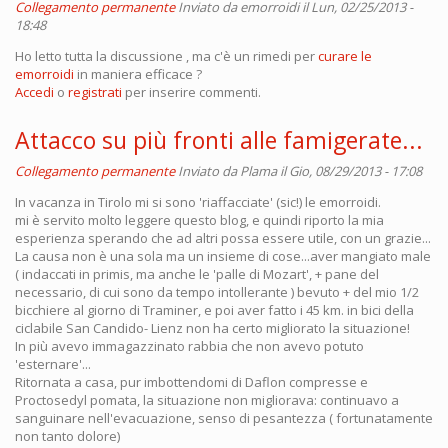
Collegamento permanente
Inviato da
emorroidi
il Lun, 02/25/2013 -
18:48
Ho letto tutta la discussione , ma c'è un rimedi per
curare le
emorroidi
in maniera efficace ?
Accedi
o
registrati
per inserire commenti.
Attacco su più fronti alle famigerate...
Collegamento permanente
Inviato da
Plama
il Gio, 08/29/2013 - 17:08
In vacanza in Tirolo mi si sono 'riaffacciate' (sic!) le emorroidi.
mi è servito molto leggere questo blog, e quindi riporto la mia
esperienza sperando che ad altri possa essere utile, con un grazie...
La causa non è una sola ma un insieme di cose...aver mangiato male
( indaccati in primis, ma anche le 'palle di Mozart', + pane del
necessario, di cui sono da tempo intollerante ) bevuto + del mio 1/2
bicchiere al giorno di Traminer, e poi aver fatto i 45 km. in bici della
ciclabile San Candido- Lienz non ha certo migliorato la situazione!
In più avevo immagazzinato rabbia che non avevo potuto
'esternare'...
Ritornata a casa, pur imbottendomi di Daflon compresse e
Proctosedyl pomata, la situazione non migliorava: continuavo a
sanguinare nell'evacuazione, senso di pesantezza ( fortunatamente
non tanto dolore)