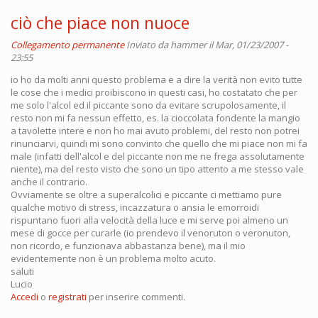
ciò che piace non nuoce
Collegamento permanente
Inviato da
hammer
il Mar, 01/23/2007 -
23:55
io ho da molti anni questo problema e a dire la verità non evito tutte
le cose che i medici proibiscono in questi casi, ho costatato che per
me solo l'alcol ed il piccante sono da evitare scrupolosamente, il
resto non mi fa nessun effetto, es. la cioccolata fondente la mangio
a tavolette intere e non ho mai avuto problemi, del resto non potrei
rinunciarvi, quindi mi sono convinto che quello che mi piace non mi fa
male (infatti dell'alcol e del piccante non me ne frega assolutamente
niente), ma del resto visto che sono un tipo attento a me stesso vale
anche il contrario.
Ovviamente se oltre a superalcolici e piccante ci mettiamo pure
qualche motivo di stress, incazzatura o ansia le emorroidi
rispuntano fuori alla velocità della luce e mi serve poi almeno un
mese di gocce per curarle (io prendevo il venoruton o veronuton,
non ricordo, e funzionava abbastanza bene), ma il mio
evidentemente non è un problema molto acuto.
saluti
Lucio
Accedi
o
registrati
per inserire commenti.