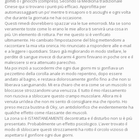
gomiti o i ginocchi (compresi). Secondo la Medicina tradizionale
Cinese qui si trovano i punti più efficaci. Approfitta per
automassaggiarti un po’ mentre ti insaponi o ti asciughi e ogni volta
che durante la giornata ne hai occasione.
Questi rimedi dovrebbero spazzar via le tue emorroidi. Ma se sono
veramente toste come lo erano le mie allora ti servirà una cosa in
più. Un elemento di rottura. Per me questo si è verificato
ultimamente. Ho cambiato l’impostazione del blog mettendomi a
raccontare la mia vita onirica. Ho rinunciato a rispondere alle e-mail
e a leggere i quotidiani. Stavo già migliorando in modo stellare, le
perdite di sangue invece di durarmi 4 giorni finivano in poche ore e il
malessere si era attenuato parecchio.
Ma poi iniziò a succedermi che ogni due giorni mi si gonfiava un
pezzettino della corolla anale in modo repentino, dopo essere
andato al bagno, e restava dolorosamente gonfio fino a che non si
liberava sanguinando. Mi era chiaro che era come se un muscolo si
bloccasse strozzandomi una venuzza. E tutto il mio rilassamento
non riusciva a sbloccare questo crampo muscolare. Allora mi è
venuta un’idea che non mi sento di consigliare ma che riporto. Ho
preso mezza bustina di Oky, un antidolorifico che evidentemente ha
qualche effetto come rilassante dei muscoli.
La zona si è ISTANTANEAMENTE decontratta e il disturbo non si è più
presentato. Probabilmente un effetto psicologico. L’aver trovato il
modo di sbloccare questi strozzamenti ha rotto il circolo vizioso di
aspettarsi il gonfiore ogni due giorni.