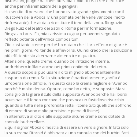
distorsioni, piaghe da chemioterapia. L’olio di Tea Tree è efficace
anche per infiammazioni della gengiva).
Ho sentito di persone che hanno tratto grande giovamento con il
Ruscoven della Aboca. E’ una pomata per le vene varicose (molto
rinfrescante) che aiuta a ricostituire il tono della zona. Ringrazio
Diego Ruiz del teatro dei Satiri di Roma per l'informazione.
Ringrazio Laura Fo, mia carissima cugina per avermi segnalato
l’effetto potente dell'Arnica Compositum.
Cito così tante creme perché ho notato che il loro effetto migliore è
nei primi giorni. Poi tende a affievolirsi. Quindi credo che la soluzione
più efficiente sia alternarne almeno tre o quattro.
Attenzione: queste creme, quando c’è irritazione interna,
andrebbero infilate anche nei primi centimetri del retto.
A questo scopo si può usare il dito mignolo abbondantemente
cosparso di crema. Se la situazione è particolarmente gonfia è
un’operazione difficile. In questo caso la crema migliore è l’Avenoc
perché è molto densa. Oppure, come ho detto, le supposte. Ma vi
consiglio di tagliare il culo della supposta Avenoc perché ha i bordi
acuminati e il fondo concavo che provoca un fastidioso risucchio
quando si tuffa nelle profondità rettali (come tutti quelli che soffrono
di emorroidi sono molto precisino e pieno di fisime).
In alternativa al dito e alle supposte alcune creme sono dotate di
cannule bucherellate.
E qui il signor Aboca dimostra di essere un vero signore. Infatti solo
la sua crema Fitoroid è abbinata a una cannula con dei buchini fatti