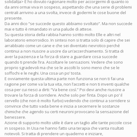
solidali)a> E ho dovuto ragionare molto per accorgermi di quanto io
da anni ormai viva in sospeso, aspettando che una serie di problemi
centrali arrivino a una svolta, invece di godermi le cose buone del
presente.
Da anni dico “se succede questo abbiamo svoltato”. Ma non succede
mai e tutto è rimandato in una palude di attese.
Su questa storia della rabbia hanno scritto molto Elle e altri nel
laboratorio emorroidico. In sintesi non si tratta solo di capire che sei
arrabbiato come un cane e che sei diventato nevrotico perché
continui a non riuscire a uscire da un’accerchiamento. Si tratta di
aver la pazienza e la forza di stare a guardare cosa succede
quando ti prende l’ira. Ascoltare le sensazioni. Vedere che sono
proprio sgradevoli ma che se le ascolti lo sono meno che se le
soffochi e le neghi. Una cosa un po’ tosta.
E ovviamente questa ultima parte non funziona se non ti fai una
ragione per come va la tua vita, non l’accetti e non ti inventi qualche
cosa per cui riesci a dirti: “Va bene così.” Poi devi anche riuscire a
trovare la forza di sorridere. Anche solo per finta. Dopo un po’ il
cervello (che non è molto furbo) vedendo che continui a sorridere si
convince che tutto vada bene e inizia a secernere le sostanze
chimiche che agendo su certi neuroni provocano la sensazione del
benessere.
Azione di supporto molto utile è dare un taglio alle tante piccole cose
in sospeso. In Usa ne hanno fatto una terapia che vanta risultati
notevoli. Si tratta di prendere un quaderno e iniziare,