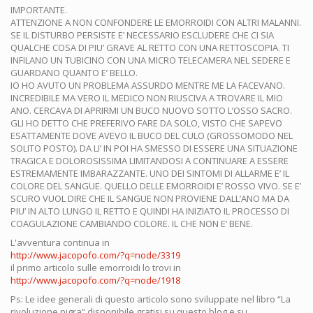
IMPORTANTE.
ATTENZIONE A NON CONFONDERE LE EMORROIDI CON ALTRI MALANNI.
SE IL DISTURBO PERSISTE E’ NECESSARIO ESCLUDERE CHE CI SIA
QUALCHE COSA DI PIU’ GRAVE AL RETTO CON UNA RETTOSCOPIA. TI
INFILANO UN TUBICINO CON UNA MICRO TELECAMERA NEL SEDERE E
GUARDANO QUANTO E’ BELLO.
IO HO AVUTO UN PROBLEMA ASSURDO MENTRE ME LA FACEVANO.
INCREDIBILE MA VERO IL MEDICO NON RIUSCIVA A TROVARE IL MIO
ANO. CERCAVA DI APRIRMI UN BUCO NUOVO SOTTO L’OSSO SACRO.
GLI HO DETTO CHE PREFERIVO FARE DA SOLO, VISTO CHE SAPEVO
ESATTAMENTE DOVE AVEVO IL BUCO DEL CULO (GROSSOMODO NEL
SOLITO POSTO). DA LI’ IN POI HA SMESSO DI ESSERE UNA SITUAZIONE
TRAGICA E DOLOROSISSIMA LIMITANDOSI A CONTINUARE A ESSERE
ESTREMAMENTE IMBARAZZANTE. UNO DEI SINTOMI DI ALLARME E’ IL
COLORE DEL SANGUE. QUELLO DELLE EMORROIDI E’ ROSSO VIVO. SE E’
SCURO VUOL DIRE CHE IL SANGUE NON PROVIENE DALL’ANO MA DA
PIU’ IN ALTO LUNGO IL RETTO E QUINDI HA INIZIATO IL PROCESSO DI
COAGULAZIONE CAMBIANDO COLORE. IL CHE NON E’ BENE.
L'avventura continua in
http://www.jacopofo.com/?q=node/3319
il primo articolo sulle emorroidi lo trovi in
http://www.jacopofo.com/?q=node/1918
Ps: Le idee generali di questo articolo sono sviluppate nel libro “La
rivoluzione pigra” disponibile gratisi su questo blog e su