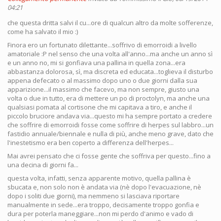
04:21
che questa dritta salvi il cu...ore di qualcun altro da molte sofferenze,
come ha salvato il mio :)
Finora ero un fortunato dilettante...soffrivo di emorroidi a livello
amatoriale :P nel senso che una volta all'anno...ma anche un anno sì
e un anno no, mi si gonfiava una pallina in quella zona...era
abbastanza dolorosa, sì, ma discreta ed educata...toglieva il disturbo
appena defecato o al massimo dopo uno o due giorni dalla sua
apparizione...il massimo che facevo, ma non sempre, giusto una
volta o due in tutto, era di mettere un po di proctolyn, ma anche una
qualsiasi pomata al cortisone che mi capitava a tiro, e anche il
piccolo bruciore andava via...questo mi ha sempre portato a credere
che soffrire di emorroidi fosse come soffrire di herpes sul labbro...un
fastidio annuale/biennale e nulla di più, anche meno grave, dato che
l'inestetismo era ben coperto a differenza dell'herpes...
Mai avrei pensato che ci fosse gente che soffriva per questo...fino a
una decina di giorni fa...
questa volta, infatti, senza apparente motivo, quella pallina è
sbucata e, non solo non è andata via (nè dopo l'evacuazione, nè
dopo i soliti due giorni), ma nemmeno si lasciava riportare
manualmente in sede...era troppo, decisamente troppo gonfia e
dura per poterla maneggiare...non mi perdo d'animo e vado di