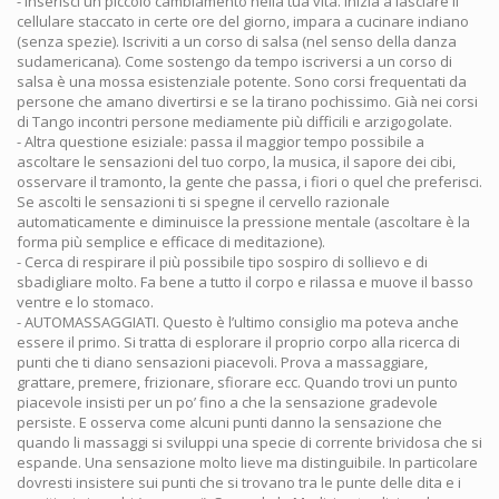
- Inserisci un piccolo cambiamento nella tua vita. Inizia a lasciare il
cellulare staccato in certe ore del giorno, impara a cucinare indiano
(senza spezie). Iscriviti a un corso di salsa (nel senso della danza
sudamericana). Come sostengo da tempo iscriversi a un corso di
salsa è una mossa esistenziale potente. Sono corsi frequentati da
persone che amano divertirsi e se la tirano pochissimo. Già nei corsi
di Tango incontri persone mediamente più difficili e arzigogolate.
- Altra questione esiziale: passa il maggior tempo possibile a
ascoltare le sensazioni del tuo corpo, la musica, il sapore dei cibi,
osservare il tramonto, la gente che passa, i fiori o quel che preferisci.
Se ascolti le sensazioni ti si spegne il cervello razionale
automaticamente e diminuisce la pressione mentale (ascoltare è la
forma più semplice e efficace di meditazione).
- Cerca di respirare il più possibile tipo sospiro di sollievo e di
sbadigliare molto. Fa bene a tutto il corpo e rilassa e muove il basso
ventre e lo stomaco.
- AUTOMASSAGGIATI. Questo è l’ultimo consiglio ma poteva anche
essere il primo. Si tratta di esplorare il proprio corpo alla ricerca di
punti che ti diano sensazioni piacevoli. Prova a massaggiare,
grattare, premere, frizionare, sfiorare ecc. Quando trovi un punto
piacevole insisti per un po’ fino a che la sensazione gradevole
persiste. E osserva come alcuni punti danno la sensazione che
quando li massaggi si sviluppi una specie di corrente brividosa che si
espande. Una sensazione molto lieve ma distinguibile. In particolare
dovresti insistere sui punti che si trovano tra le punte delle dita e i