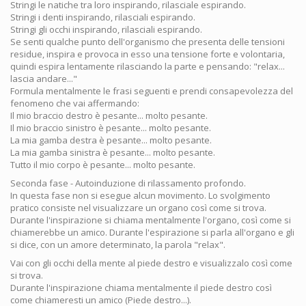
Stringi le natiche tra loro inspirando, rilasciale espirando.
Stringi i denti inspirando, rilasciali espirando.
Stringi gli occhi inspirando, rilasciali espirando.
Se senti qualche punto dell'organismo che presenta delle tensioni
residue, inspira e provoca in esso una tensione forte e volontaria,
quindi espira lentamente rilasciando la parte e pensando: "relax...
lascia andare..."
Formula mentalmente le frasi seguenti e prendi consapevolezza del
fenomeno che vai affermando:
Il mio braccio destro è pesante... molto pesante.
Il mio braccio sinistro è pesante... molto pesante.
La mia gamba destra è pesante... molto pesante.
La mia gamba sinistra è pesante... molto pesante.
Tutto il mio corpo è pesante... molto pesante.
Seconda fase - Autoinduzione di rilassamento profondo.
In questa fase non si esegue alcun movimento. Lo svolgimento
pratico consiste nel visualizzare un organo così come si trova.
Durante l'inspirazione si chiama mentalmente l'organo, così come si
chiamerebbe un amico. Durante l'espirazione si parla all'organo e gli
si dice, con un amore determinato, la parola "relax".
Vai con gli occhi della mente al piede destro e visualizzalo così come
si trova.
Durante l'inspirazione chiama mentalmente il piede destro così
come chiameresti un amico (Piede destro...).