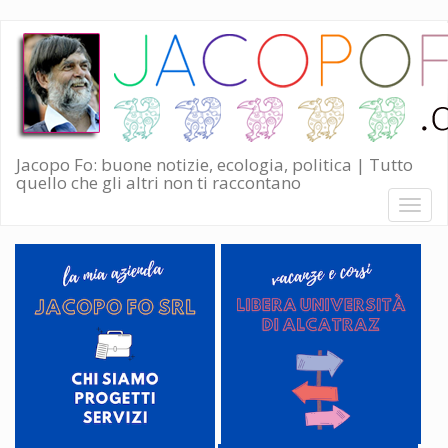
Salta
al
contenuto
principale
Jacopo Fo: buone notizie, ecologia, politica | Tutto
quello che gli altri non ti raccontano
Toggl
naviga