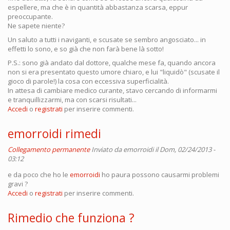
espellere, ma che è in quantità abbastanza scarsa, eppur
preoccupante.
Ne sapete niente?
Un saluto a tutti i naviganti, e scusate se sembro angosciato... in
effetti lo sono, e so già che non farà bene là sotto!
P.S.: sono già andato dal dottore, qualche mese fa, quando ancora
non si era presentato questo umore chiaro, e lui "liquidò" (scusate il
gioco di parole!) la cosa con eccessiva superficialità.
In attesa di cambiare medico curante, stavo cercando di informarmi
e tranquillizzarmi, ma con scarsi risultati...
Accedi
o
registrati
per inserire commenti.
emorroidi rimedi
Collegamento permanente
Inviato da
emorroidi
il Dom, 02/24/2013 -
03:12
e da poco che ho le
emorroidi
ho paura possono causarmi problemi
gravi ?
Accedi
o
registrati
per inserire commenti.
Rimedio che funziona ?