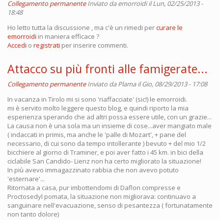
Collegamento permanente
Inviato da
emorroidi
il Lun, 02/25/2013 -
18:48
Ho letto tutta la discussione , ma c'è un rimedi per
curare le
emorroidi
in maniera efficace ?
Accedi
o
registrati
per inserire commenti.
Attacco su più fronti alle famigerate...
Collegamento permanente
Inviato da
Plama
il Gio, 08/29/2013 - 17:08
In vacanza in Tirolo mi si sono 'riaffacciate' (sic!) le emorroidi.
mi è servito molto leggere questo blog, e quindi riporto la mia
esperienza sperando che ad altri possa essere utile, con un grazie...
La causa non è una sola ma un insieme di cose...aver mangiato male
( indaccati in primis, ma anche le 'palle di Mozart', + pane del
necessario, di cui sono da tempo intollerante ) bevuto + del mio 1/2
bicchiere al giorno di Traminer, e poi aver fatto i 45 km. in bici della
ciclabile San Candido- Lienz non ha certo migliorato la situazione!
In più avevo immagazzinato rabbia che non avevo potuto
'esternare'...
Ritornata a casa, pur imbottendomi di Daflon compresse e
Proctosedyl pomata, la situazione non migliorava: continuavo a
sanguinare nell'evacuazione, senso di pesantezza ( fortunatamente
non tanto dolore)