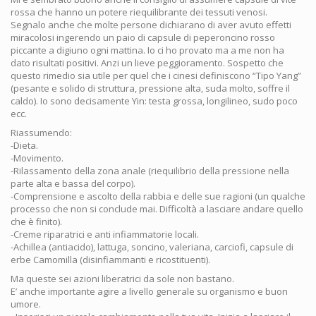
rossa che hanno un potere riequilibrante dei tessuti venosi.
Segnalo anche che molte persone dichiarano di aver avuto effetti
miracolosi ingerendo un paio di capsule di peperoncino rosso
piccante a digiuno ogni mattina. Io ci ho provato ma a me non ha
dato risultati positivi. Anzi un lieve peggioramento. Sospetto che
questo rimedio sia utile per quel che i cinesi definiscono “Tipo Yang”
(pesante e solido di struttura, pressione alta, suda molto, soffre il
caldo). Io sono decisamente Yin: testa grossa, longilineo, sudo poco
ecc.
Riassumendo:
-Dieta.
-Movimento.
-Rilassamento della zona anale (riequilibrio della pressione nella
parte alta e bassa del corpo).
-Comprensione e ascolto della rabbia e delle sue ragioni (un qualche
processo che non si conclude mai. Difficoltà a lasciare andare quello
che è finito).
-Creme riparatrici e anti infiammatorie locali.
-Achillea (antiacido), lattuga, soncino, valeriana, carciofi, capsule di
erbe Camomilla (disinfiammanti e ricostituenti).
Ma queste sei azioni liberatrici da sole non bastano.
E’ anche importante agire a livello generale su organismo e buon
umore.