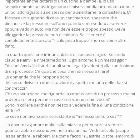
Importante anche dotarsi di un cuscino a ciambella. Io uso
semplicemente un asciugamano di misura media arrotolato a tubo e
un po’ attorcigliato su se stesso per aumentarne la consistenza. Mi
fornisce un supporto di circa un centimetro di spessore che
diminuisce la pressione sull’ano quando sono seduto a scrivere
oppure vado in auto. Ma non deve essere troppo spesso. Deve
alleggerire la pressione non eliminarla. Se il sedere è
completamente staccato “il culo pesa troppo” (non so come altro
dirlo).
La quarta questione irrinunciabile è di tipo psicologico. Secondo
Claudia Rainville (“Metamedicina. Ogni sintomo è un messaggio.”
Edizioni Amrita) i disturbi anali sono legati (evidente) alla conclusione
di un processo. C’è qualche cosa che non riesci a finire!
Le domande che lei propone sono:
“Mi sento diviso tra due situazioni e aspetto che una delle due si
concretizzi?
C’è una situazione che riguarda la conclusione di un processo che mi
provoca collera perché le cose non vanno come vorrei?
Sono in collera perché non riesco a vedere la fine di una condizione
difficile?
Le cose non avanzano nonostante io “mi faccia un culo così”?”
Ho dovuto ragionare molto sulla mia vita per riuscire a vedere
quanta rabbia nascondevo nella mia anima. Vedi l’articolo: Jacopo
lascia andare la rabbia”. Ma come faccio? (Gastrite, cistite, emorroidi