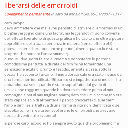
liberarsi delle emorroidi
Collegamento permanente
Inviato da
anna.c
il Gio, 05/31/2007 - 13:17
caro Jacopo,
devo ammettere che mai avrei pensato di scrivere di emorroidi in un
blog(mi vergogno come una ladra), ma leggendoti mi sono convinta
dell'effetto liberatorio di questa pratica e ho capito che oltre a potere
approfittare della tua esperienza in materia(senza offesa eh!)
poteva essere liberatorio anche per me(almeno quanto lo è stato
scoprire che non ero l'unica vittima!!!).
dunque...due giorni fa ero al cinema e nonostante le poltrone
comodissime per tutta la durata del film mi ha tormantato una
sensazione acuta di prurito e fastidio, arrivata a casa, sotto la
doccia, ho scoperto l'arcano...il mio adorato culo era stato invaso da
una forma non identificata!!!!il panico si è impadronito di me e mi ha
abbandonata solo quando è stato sopraffatto dal grado di
umiliazione raggiunto quando ho dovuto chiedere prima al mio
compagno e poi al mio migliore amico( dato che il mio compagno era
stato capace solo di alimentare il panico crescente) di guardarmi
l'ano e dirmi se si trattava di una forma di vita non identificata o se
stavolta(come in realtà temevo) erano le emorroidi che avevano
deciso di venire allo scoperto!
si perchè caro jacopo, io ho sempre avuto qualche problemino ma