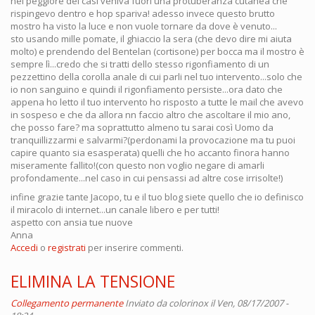
nel peggiore dei casi veniva fuori una protuberanza cutanea che
rispingevo dentro e hop spariva! adesso invece questo brutto
mostro ha visto la luce e non vuole tornare da dove è venuto...
sto usando mille pomate, il ghiaccio la sera (che devo dire mi aiuta
molto) e prendendo del Bentelan (cortisone) per bocca ma il mostro è
sempre lì...credo che si tratti dello stesso rigonfiamento di un
pezzettino della corolla anale di cui parli nel tuo intervento...solo che
io non sanguino e quindi il rigonfiamento persiste...ora dato che
appena ho letto il tuo intervento ho risposto a tutte le mail che avevo
in sospeso e che da allora nn faccio altro che ascoltare il mio ano,
che posso fare? ma soprattutto almeno tu sarai così Uomo da
tranquillizzarmi e salvarmi?(perdonami la provocazione ma tu puoi
capire quanto sia esasperata) quelli che ho accanto finora hanno
miseramente fallito!(con questo non voglio negare di amarli
profondamente...nel caso in cui pensassi ad altre cose irrisolte!)
infine grazie tante Jacopo, tu e il tuo blog siete quello che io definisco
il miracolo di internet...un canale libero e per tutti!
aspetto con ansia tue nuove
Anna
Accedi
o
registrati
per inserire commenti.
ELIMINA LA TENSIONE
Collegamento permanente
Inviato da
colorinox
il Ven, 08/17/2007 -