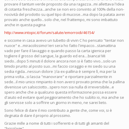
provare il tantum verde proposto da una ragazza...mi allettava l'idea
di cotanta freschezza...anche se non ero convinto al 100% della non-
nocività del prodotto su quel tipo di mucose...ma dopo la patata avrei
provato anche quello...solo che, nel frattempo, mi sono imbattuto
anche in questa pagina
http://www.intopic.it/forum/salute/emorroidi/46154/
e siccome in casa avevo un tubetto di vivin C ho pensato "tentar non
nuoce" e...miracolissimo! Ieri sera ho fatto l'impacco...stamattina
vado per fare il lavaggio e quando passo la carta igienica per
togliere il grosso del sangue, la guardo ed era....bianca! Mi
siedo...dopo 5 minuti il dolore ancora non si è fatto vivo...solo un
timido prurito al posto suo...mi faccio coraggio e mi siedo su una
sedia rigida...nessun dolore :) la ex-pallina è sempre lì, ma per la
prima volta...si lascia "manovrare" e riportare parzialmente in
sede...il mio unico rimpianto è non averci provato prima che la pallina
divenisse un salsicciotto...spero non sia nulla di irreversibile...e
spero anche che a qualcuno questa informazione possa essere
d'aiuto ed evitare quel peggioramento che ho subìto io, ma anche se
gli servisse solo a soffrire un giorno in meno, ne sarei lieto.
Sono felice di dare il mio contributo a gente che, come voi, si è
degnata di dare il proprio al prossimo.
Grazie mille a nome di tutti i sofferenti e di tutti gli amanti del
"bricolage".