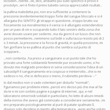
locoidon...niente...ok, dico, andiamo più sullo specifico e provo il
proctolyn...ieri è finito il primo tubetto senza apprezzabili risultati...
la pallina maledetta poi, non era sufficiente a contenere la
pressione (evidentemente) troppo forte del sangue bloccato e si è
allargata (ho SENTITO gli strappi in questione...troppo brutto sia
fisicamente sia moralmente) e il varice si è allungato estendendosi
per un paio di cm e occupando tutto il lato sinistro della zona che
avrei dovuto usare per sedermi...ma da giorni è un lusso che non
posso permettermi...nemmeno sul bidè o sulla tazza resisto più di 2
o 3 minuti...la pressione e la forza di gravità, in quella posizione, mi
fan gonfiare la ex-pallina al punto che sembra sul punto di
scoppiare...
...non contenta...ha preso a sanguinare a un punto tale che ho
provato una forte solidarietà femminile pur essendo uomo, e ho
dovuto mio malgrado prendere in seria considerazione l'idea di un
salvaslip!!! Il sanguinamento era cospicuo e ininterrotto...che io mi
sedessi o no, che io defecassi o meno, il rubinetto perdeva -.-''
Io dal medico non ci vado volentieri per disturbi "normali",
figuriamoci per problemi intimi...perciò ero deciso più che mai al fai
da te e mi son sorbito pagine e pagine di internet...qui, e nel
laboratorio emorroidi solidali in particolare, ho letto di alcuni rimedi-
della-nonna che avevo già cominciato a considerare seriamente...mi
ero preparato psicologicamente al purè di patate spalmato lì,
dovevo solo decidere in merito alla temperatura...avrei anche voluto