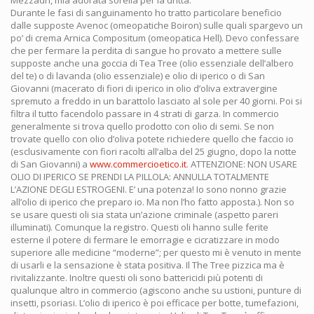
Mezzadri, mia adorata sorella per la dritta.
Durante le fasi di sanguinamento ho tratto particolare beneficio
dalle supposte Avenoc (omeopatiche Boiron) sulle quali spargevo un
po’ di crema Arnica Compositum (omeopatica Hell). Devo confessare
che per fermare la perdita di sangue ho provato a mettere sulle
supposte anche una goccia di Tea Tree (olio essenziale dell’albero
del te) o di lavanda (olio essenziale) e olio di iperico o di San
Giovanni (macerato di fiori di iperico in olio d’oliva extravergine
spremuto a freddo in un barattolo lasciato al sole per 40 giorni. Poi si
filtra il tutto facendolo passare in 4 strati di garza. In commercio
generalmente si trova quello prodotto con olio di semi. Se non
trovate quello con olio d’oliva potete richiedere quello che faccio io
(esclusivamente con fiori racolti all’alba del 25 giugno, dopo la notte
di San Giovanni) a
www.commercioetico.it
. ATTENZIONE: NON USARE
OLIO DI IPERICO SE PRENDI LA PILLOLA: ANNULLA TOTALMENTE
L’AZIONE DEGLI ESTROGENI. E’ una potenza! Io sono nonno grazie
all’olio di iperico che preparo io. Ma non l’ho fatto apposta.). Non so
se usare questi oli sia stata un’azione criminale (aspetto pareri
illuminati). Comunque la registro. Questi oli hanno sulle ferite
esterne il potere di fermare le emorragie e cicratizzare in modo
superiore alle medicine “moderne”; per questo mi è venuto in mente
di usarli e la sensazione è stata positiva. Il The Tree pizzica ma è
rivitalizzante. Inoltre questi oli sono battericidi più potenti di
qualunque altro in commercio (agiscono anche su ustioni, punture di
insetti, psoriasi. L’olio di iperico è poi efficace per botte, tumefazioni,