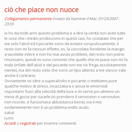
ciò che piace non nuoce
Collegamento permanente
Inviato da
hammer
il Mar, 01/23/2007 -
23:55
io ho da molti anni questo problema e a dire la verità non evito tutte
le cose che i medici proibiscono in questi casi, ho costatato che per
me solo l'alcol ed il piccante sono da evitare scrupolosamente, il
resto non mi fa nessun effetto, es. la cioccolata fondente la mangio
a tavolette intere e non ho mai avuto problemi, del resto non potrei
rinunciarvi, quindi mi sono convinto che quello che mi piace non mi fa
male (infatti dell'alcol e del piccante non me ne frega assolutamente
niente), ma del resto visto che sono un tipo attento a me stesso vale
anche il contrario.
Ovviamente se oltre a superalcolici e piccante ci mettiamo pure
qualche motivo di stress, incazzatura o ansia le emorroidi
rispuntano fuori alla velocità della luce e mi serve poi almeno un
mese di gocce per curarle (io prendevo il venoruton o veronuton,
non ricordo, e funzionava abbastanza bene), ma il mio
evidentemente non è un problema molto acuto.
saluti
Lucio
Accedi
o
registrati
per inserire commenti.