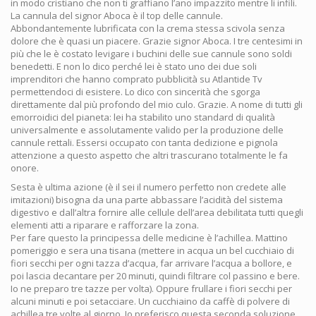
in modo cristiano che non ti graffiano l’ano impazzito mentre li infili.
La cannula del signor Aboca è il top delle cannule.
Abbondantemente lubrificata con la crema stessa scivola senza
dolore che è quasi un piacere. Grazie signor Aboca. I tre centesimi in
più che le è costato levigare i buchini delle sue cannule sono soldi
benedetti. E non lo dico perché lei è stato uno dei due soli
imprenditori che hanno comprato pubblicità su Atlantide Tv
permettendoci di esistere. Lo dico con sincerità che sgorga
direttamente dal più profondo del mio culo. Grazie. A nome di tutti gli
emorroidici del pianeta: lei ha stabilito uno standard di qualità
universalmente e assolutamente valido per la produzione delle
cannule rettali. Essersi occupato con tanta dedizione e pignola
attenzione a questo aspetto che altri trascurano totalmente le fa
onore.
Sesta è ultima azione (è il sei il numero perfetto non credete alle
imitazioni) bisogna da una parte abbassare l’acidità del sistema
digestivo e dall’altra fornire alle cellule dell’area debilitata tutti quegli
elementi atti a riparare e rafforzare la zona.
Per fare questo la principessa delle medicine è l’achillea. Mattino
pomeriggio e sera una tisana (mettere in acqua un bel cucchiaio di
fiori secchi per ogni tazza d’acqua, far arrivare l’acqua a bollore, e
poi lascia decantare per 20 minuti, quindi filtrare col passino e bere.
Io ne preparo tre tazze per volta). Oppure frullare i fiori secchi per
alcuni minuti e poi setacciare. Un cucchiaino da caffè di polvere di
achillea tre volte al giorno. Io preferisco questa seconda soluzione.