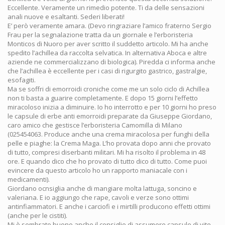
Eccellente. Veramente un rimedio potente. Ti da delle sensazioni
anali nuove e esaltanti. Sederi liberati!
E’ però veramente amara. (Devo ringraziare l’amico fraterno Sergio
Frau per la segnalazione tratta da un giornale e l’erboristeria
Monticos di Nuoro per aver scritto il suddetto articolo. Mi ha anche
spedito l’achillea da raccolta selvatica. In alternativa Aboca e altre
aziende ne commercializzano di biologica). Piredda ci informa anche
che l’achillea è eccellente per i casi di rigurgito gastrico, gastralgie,
esofagiti.
Ma se soffri di emorroidi croniche come me un solo ciclo di Achillea
non ti basta a guarire completamente. E dopo 15 giorni l’effetto
miracoloso inizia a diminuire. Io ho interrotto e per 10 giorni ho preso
le capsule di erbe anti emorroidi preparate da Giuseppe Giordano,
caro amico che gestisce l’erboristeria Camomilla di Milano
(025454063. Produce anche una crema miracolosa per funghi della
pelle e piaghe: la Crema Maga. L’ho provata dopo anni che provato
di tutto, compresi diserbanti militari. Mi ha risolto il problema in 48
ore. E quando dico che ho provato di tutto dico di tutto. Come puoi
evincere da questo articolo ho un rapporto maniacale con i
medicamenti).
Giordano ocnsiglia anche di mangiare molta lattuga, soncino e
valeriana. E io aggiungo che rape, cavoli e verze sono ottimi
antinfiammatori. E anche i carciofi e i mirtilli producono effetti ottimi
(anche per le cistiti).
Mi è sembrato buono anche il consiglio di assumere capsule di vite