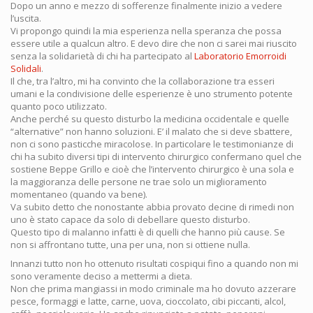
Dopo un anno e mezzo di sofferenze finalmente inizio a vedere
l’uscita.
Vi propongo quindi la mia esperienza nella speranza che possa
essere utile a qualcun altro. E devo dire che non ci sarei mai riuscito
senza la solidarietà di chi ha partecipato al
Laboratorio Emorroidi
Solidali
.
Il che, tra l’altro, mi ha convinto che la collaborazione tra esseri
umani e la condivisione delle esperienze è uno strumento potente
quanto poco utilizzato.
Anche perché su questo disturbo la medicina occidentale e quelle
“alternative” non hanno soluzioni. E’ il malato che si deve sbattere,
non ci sono pasticche miracolose. In particolare le testimonianze di
chi ha subito diversi tipi di intervento chirurgico confermano quel che
sostiene Beppe Grillo e cioè che l’intervento chirurgico è una sola e
la maggioranza delle persone ne trae solo un miglioramento
momentaneo (quando va bene).
Va subito detto che nonostante abbia provato decine di rimedi non
uno è stato capace da solo di debellare questo disturbo.
Questo tipo di malanno infatti è di quelli che hanno più cause. Se
non si affrontano tutte, una per una, non si ottiene nulla.
Innanzi tutto non ho ottenuto risultati cospiqui fino a quando non mi
sono veramente deciso a mettermi a dieta.
Non che prima mangiassi in modo criminale ma ho dovuto azzerare
pesce, formaggi e latte, carne, uova, cioccolato, cibi piccanti, alcol,