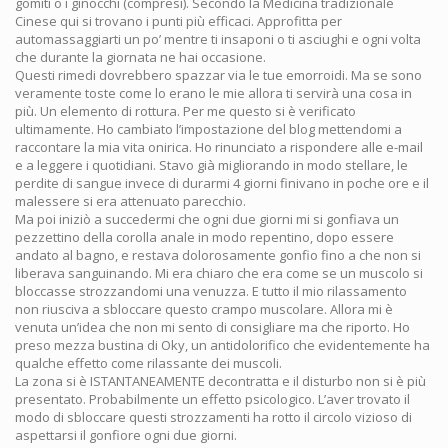
gomiti o i ginocchi (compresi). Secondo la Medicina tradizionale
Cinese qui si trovano i punti più efficaci. Approfitta per
automassaggiarti un po’ mentre ti insaponi o ti asciughi e ogni volta
che durante la giornata ne hai occasione.
Questi rimedi dovrebbero spazzar via le tue emorroidi. Ma se sono
veramente toste come lo erano le mie allora ti servirà una cosa in
più. Un elemento di rottura. Per me questo si è verificato
ultimamente. Ho cambiato l’impostazione del blog mettendomi a
raccontare la mia vita onirica. Ho rinunciato a rispondere alle e-mail
e a leggere i quotidiani. Stavo già migliorando in modo stellare, le
perdite di sangue invece di durarmi 4 giorni finivano in poche ore e il
malessere si era attenuato parecchio.
Ma poi iniziò a succedermi che ogni due giorni mi si gonfiava un
pezzettino della corolla anale in modo repentino, dopo essere
andato al bagno, e restava dolorosamente gonfio fino a che non si
liberava sanguinando. Mi era chiaro che era come se un muscolo si
bloccasse strozzandomi una venuzza. E tutto il mio rilassamento
non riusciva a sbloccare questo crampo muscolare. Allora mi è
venuta un’idea che non mi sento di consigliare ma che riporto. Ho
preso mezza bustina di Oky, un antidolorifico che evidentemente ha
qualche effetto come rilassante dei muscoli.
La zona si è ISTANTANEAMENTE decontratta e il disturbo non si è più
presentato. Probabilmente un effetto psicologico. L’aver trovato il
modo di sbloccare questi strozzamenti ha rotto il circolo vizioso di
aspettarsi il gonfiore ogni due giorni.