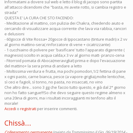
Informatami a dovere sul web e letto il blog di jacopo sono partita
all'attacco dicendomi che "basta, mi avete rotto, si cambia registro e
strada"
QUESTA E' LA CURA CHE STO FACENDO:
- Meditazione al mattino, con pulizia dei Chakra, chiedendo aiuto e
cercando di visualizzare acqua corrente che lava via rabbia, rancori
e delusioni
- 60gocce di Vite Rossa+ 20gocce di Ippocastano (tinture madri) x 2 vv
al giorno mattino-sera( rinforzatore di vene + cicatrizzante)
- 1 cucchiaino di polvere per 'basificare' tutto l'apparato digerente (
magnesio) sciolto in acqua calda,x 3 vv al giorno matt- pranzo-cena
- Fitorroid pomata di Aboca(meraviglia!) prima e dopo l'evacuazione
del mattino+ la sera prima di andare a letto
- Moltissima verdura e frutta, ma pochi pomodori,1/2 fettina di pane
x ogni pasto, carne bianca, pesce (a vapore-griglia),molte lenticchie,
sì ceci e fagioli, sì tonno, no pasta, no insaccati, no vino
Che altro dire... sono 3 gg che faccio tutto questo, e già dal 2° giorno
non ho fatto sangue!!!So che devo seguire questo regime almeno x
una 20ina di giorni, ma i risultati incoraggianti mi tenfono alto il
morale!
Accedi
o
registrati
per inserire commenti.
Chissà...
Collegamento permanente
Inviato da
Tommissimo
il Gio, 06/19/2014 -