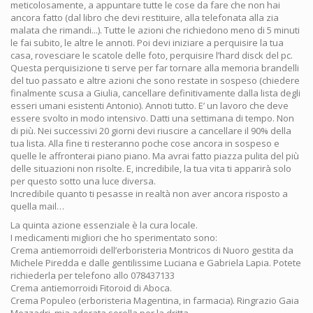
meticolosamente, a appuntare tutte le cose da fare che non hai
ancora fatto (dal libro che devi restituire, alla telefonata alla zia
malata che rimandi...). Tutte le azioni che richiedono meno di 5 minuti
le fai subito, le altre le annoti. Poi devi iniziare a perquisire la tua
casa, rovesciare le scatole delle foto, perquisire l’hard disck del pc.
Questa perquisizione ti serve per far tornare alla memoria brandelli
del tuo passato e altre azioni che sono restate in sospeso (chiedere
finalmente scusa a Giulia, cancellare definitivamente dalla lista degli
esseri umani esistenti Antonio). Annoti tutto. E’ un lavoro che deve
essere svolto in modo intensivo. Datti una settimana di tempo. Non
di più. Nei successivi 20 giorni devi riuscire a cancellare il 90% della
tua lista. Alla fine ti resteranno poche cose ancora in sospeso e
quelle le affronterai piano piano. Ma avrai fatto piazza pulita del più
delle situazioni non risolte. E, incredibile, la tua vita ti apparirà solo
per questo sotto una luce diversa.
Incredibile quanto ti pesasse in realtà non aver ancora risposto a
quella mail…
La quinta azione essenziale è la cura locale.
I medicamenti migliori che ho sperimentato sono:
Crema antiemorroidi dell’erboristeria Montricos di Nuoro gestita da
Michele Piredda e dalle gentilissime Luciana e Gabriela Lapia. Potete
richiederla per telefono allo 078437133
Crema antiemorroidi Fitoroid di Aboca.
Crema Populeo (erboristeria Magentina, in farmacia). Ringrazio Gaia