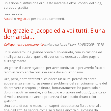
un'azione di diffusione di questo materiale oltre i confini del blog,
sarebbe gradita
ciao ciao ele
Accedi
o
registrati
per inserire commenti.
Un grazie a Jacopo ed a voi tutti! E una
domanda...
Collegamento permanente
Inviato da
Jorge
il Lun, 11/09/2009 - 18:18
Eh sì, davvero una grande prova di solidarietà, comunicazione ed
intelligenza sociale, quella di aver scritto questa ed altre pagine
sull'argomento.
Un grazie di cuore a Jacopo, per aver condiviso, e per averlo fatto di
tanto in tanto anche con una sana dose di umorismo.
Ora, però, permettetemi di chiedere un aiuto, perchè mi sento
abbastanza smarrito: assieme al problema del sanguinamento e del
dolore vero e proprio (io finora, fortunatamente, ho patito solo di
dolorini acuti nel mentre, e di fastidio e bruciore nel dopo), qualcuno
di voi ha riscontrato anche presenza di un liquido chiaro color
giallino?
Una sorta di pus -o muco, non saprei- abbastanza fluido che, alla
fine dell'atto, fa sentire come se ci fosse ancora qualcosina da