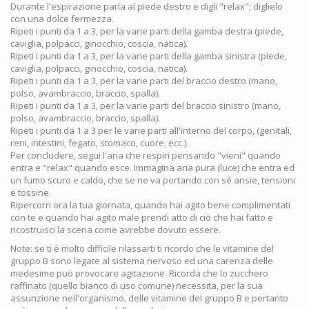
Durante l'espirazione parla al piede destro e digli "relax"; diglielo
con una dolce fermezza.
Ripeti i punti da 1 a 3, per la varie parti della gamba destra (piede,
caviglia, polpacci, ginocchio, coscia, natica).
Ripeti i punti da 1 a 3, per la varie parti della gamba sinistra (piede,
caviglia, polpacci, ginocchio, coscia, natica).
Ripeti i punti da 1 a 3, per la varie parti del braccio destro (mano,
polso, avambraccio, braccio, spalla).
Ripeti i punti da 1 a 3, per la varie parti del braccio sinistro (mano,
polso, avambraccio, braccio, spalla).
Ripeti i punti da 1 a 3 per le varie parti all'interno del corpo, (genitali,
reni, intestini, fegato, stomaco, cuore, ecc.).
Per concludere, segui l'aria che respiri pensando "vieni" quando
entra e "relax" quando esce. Immagina aria pura (luce) che entra ed
un fumo scuro e caldo, che se ne va portando con sé ansie, tensioni
e tossine.
Ripercorri ora la tua giornata, quando hai agito bene complimentati
con te e quando hai agito male prendi atto di ciò che hai fatto e
ricostruisci la scena come avrebbe dovuto essere.
Note: se ti è molto difficile rilassarti ti ricordo che le vitamine del
gruppo B sono legate al sistema nervoso ed una carenza delle
medesime può provocare agitazione. Ricorda che lo zucchero
raffinato (quello bianco di uso comune) necessita, per la sua
assunzione nell'organismo, delle vitamine del gruppo B e pertanto