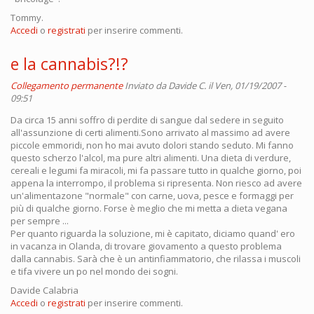
Tommy.
Accedi
o
registrati
per inserire commenti.
e la cannabis?!?
Collegamento permanente
Inviato da
Davide C.
il Ven, 01/19/2007 -
09:51
Da circa 15 anni soffro di perdite di sangue dal sedere in seguito
all'assunzione di certi alimenti.Sono arrivato al massimo ad avere
piccole emmoridi, non ho mai avuto dolori stando seduto. Mi fanno
questo scherzo l'alcol, ma pure altri alimenti. Una dieta di verdure,
cereali e legumi fa miracoli, mi fa passare tutto in qualche giorno, poi
appena la interrompo, il problema si ripresenta. Non riesco ad avere
un'alimentazone "normale" con carne, uova, pesce e formaggi per
più di qualche giorno. Forse è meglio che mi metta a dieta vegana
per sempre ...
Per quanto riguarda la soluzione, mi è capitato, diciamo quand' ero
in vacanza in Olanda, di trovare giovamento a questo problema
dalla cannabis. Sarà che è un antinfiammatorio, che rilassa i muscoli
e tifa vivere un po nel mondo dei sogni.
Davide Calabria
Accedi
o
registrati
per inserire commenti.