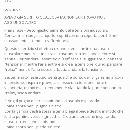
18:24
colorinox
AVEVO GIA SCRITTO QUALCOSA MA NON LA RITROVO PIU E
AGGIUNGO ALTRO
Prima fase - Decongestionamento delle tensioni muscolari.
Coricati in un luogo tranquillo, copriti con una coperta perché nel
rilassamento si tende a raffreddarsi.
Questo esercizio si effettua creando tensione in una fascia
muscolare mentre si inspira e rilasciando la tensione mentre si
espira. Per rendere l'esercizio più efficace si suggerisce di pensare
"tensione" mentre l'aria entra e si crea la tensione, quindi pensare
"relax" mentre l'aria esce e si lascia andare la tensione.
Se, terminato l'esercizio, senti qualche punto dell'organismo ancora
in tensione, inspira e provoca in esso una tensione forte e
volontaria, quindi esala lentamente rilasciando la parte pensando
"relax, lascia andare..."
Stringi il pugno destro inspirando, rilascialo espirando.
Come sopra per il pugno sinistro.
Con la gamba destra stesa a terra piega il piede destro in modo che
le dita puntino verso il ginocchio. Crea una tensione inspirando,
rilascia la tensione espirando.
Come sopra per il piede sinistro.