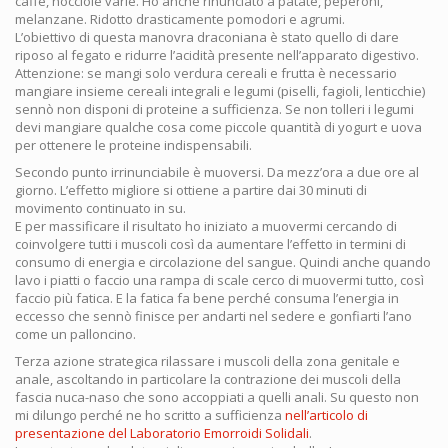
caffè, nocciole varie. Ho anche rinunciato a patate, peperoni,
melanzane. Ridotto drasticamente pomodori e agrumi.
L’obiettivo di questa manovra draconiana è stato quello di dare
riposo al fegato e ridurre l’acidità presente nell’apparato digestivo.
Attenzione: se mangi solo verdura cereali e frutta è necessario
mangiare insieme cereali integrali e legumi (piselli, fagioli, lenticchie)
sennò non disponi di proteine a sufficienza. Se non tolleri i legumi
devi mangiare qualche cosa come piccole quantità di yogurt e uova
per ottenere le proteine indispensabili.
Secondo punto irrinunciabile è muoversi. Da mezz’ora a due ore al
giorno. L’effetto migliore si ottiene a partire dai 30 minuti di
movimento continuato in su.
E per massificare il risultato ho iniziato a muovermi cercando di
coinvolgere tutti i muscoli così da aumentare l’effetto in termini di
consumo di energia e circolazione del sangue. Quindi anche quando
lavo i piatti o faccio una rampa di scale cerco di muovermi tutto, così
faccio più fatica. E la fatica fa bene perché consuma l’energia in
eccesso che sennò finisce per andarti nel sedere e gonfiarti l’ano
come un palloncino.
Terza azione strategica rilassare i muscoli della zona genitale e
anale, ascoltando in particolare la contrazione dei muscoli della
fascia nuca-naso che sono accoppiati a quelli anali. Su questo non
mi dilungo perché ne ho scritto a sufficienza
nell’articolo di
presentazione del Laboratorio Emorroidi Solidali
.