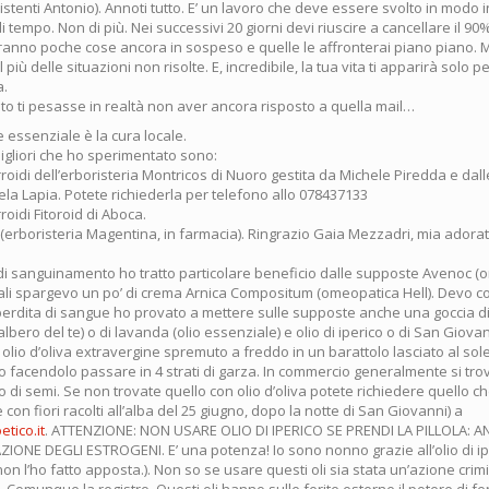
stenti Antonio). Annoti tutto. E’ un lavoro che deve essere svolto in modo i
 tempo. Non di più. Nei successivi 20 giorni devi riuscire a cancellare il 90% 
teranno poche cose ancora in sospeso e quelle le affronterai piano piano. M
 più delle situazioni non risolte. E, incredibile, la tua vita ti apparirà solo 
a.
to ti pesasse in realtà non aver ancora risposto a quella mail…
 essenziale è la cura locale.
igliori che ho sperimentato sono:
idi dell’erboristeria Montricos di Nuoro gestita da Michele Piredda e dall
la Lapia. Potete richiederla per telefono allo 078437133
oidi Fitoroid di Aboca.
erboristeria Magentina, in farmacia). Ringrazio Gaia Mezzadri, mia adorata
 di sanguinamento ho tratto particolare beneficio dalle supposte Avenoc 
uali spargevo un po’ di crema Arnica Compositum (omeopatica Hell). Devo 
perdita di sangue ho provato a mettere sulle supposte anche una goccia di
albero del te) o di lavanda (olio essenziale) e olio di iperico o di San Giova
in olio d’oliva extravergine spremuto a freddo in un barattolo lasciato al sole
 tutto facendolo passare in 4 strati di garza. In commercio generalmente si tro
o di semi. Se non trovate quello con olio d’oliva potete richiedere quello ch
con fiori racolti all’alba del 25 giugno, dopo la notte di San Giovanni) a
tico.it
. ATTENZIONE: NON USARE OLIO DI IPERICO SE PRENDI LA PILLOLA: 
IONE DEGLI ESTROGENI. E’ una potenza! Io sono nonno grazie all’olio di ip
on l’ho fatto apposta.). Non so se usare questi oli sia stata un’azione crim