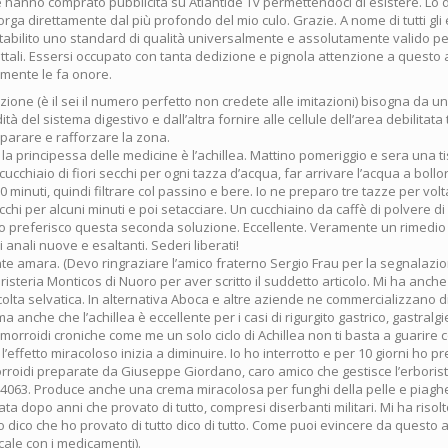
e hanno comprato pubblicità su Atlantide Tv permettendoci di esistere. Lo 
orga direttamente dal più profondo del mio culo. Grazie. A nome di tutti gli 
 stabilito uno standard di qualità universalmente e assolutamente valido p
ttali. Essersi occupato con tanta dedizione e pignola attenzione a questo a
lmente le fa onore.
zione (è il sei il numero perfetto non credete alle imitazioni) bisogna da u
tà del sistema digestivo e dall’altra fornire alle cellule dell’area debilitata t
riparare e rafforzare la zona.
la principessa delle medicine è l’achillea. Mattino pomeriggio e sera una 
cucchiaio di fiori secchi per ogni tazza d’acqua, far arrivare l’acqua a bollor
 minuti, quindi filtrare col passino e bere. Io ne preparo tre tazze per vol
secchi per alcuni minuti e poi setacciare. Un cucchiaino da caffè di polvere di 
 Io preferisco questa seconda soluzione. Eccellente. Veramente un rimedio 
 anali nuove e esaltanti. Sederi liberati!
te amara. (Devo ringraziare l’amico fraterno Sergio Frau per la segnalazio
oristeria Monticos di Nuoro per aver scritto il suddetto articolo. Mi ha anch
ccolta selvatica. In alternativa Aboca e altre aziende ne commercializzano di
a anche che l’achillea è eccellente per i casi di rigurgito gastrico, gastralgie
emorroidi croniche come me un solo ciclo di Achillea non ti basta a guarir
 l’effetto miracoloso inizia a diminuire. Io ho interrotto e per 10 giorni ho p
orroidi preparate da Giuseppe Giordano, caro amico che gestisce l’erboris
54063. Produce anche una crema miracolosa per funghi della pelle e piagh
ta dopo anni che provato di tutto, compresi diserbanti militari. Mi ha risolt
 dico che ho provato di tutto dico di tutto. Come puoi evincere da questo a
ale con i medicamenti).