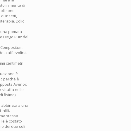
ermare le
to in mente di
 oli sono
i insetti,
terapia. L’olio
’ una pomata
io Diego Ruiz del
ca Compositum.
e a affievolirsi.
imi centimetri
tuazione è
oc perché è
 supposta Avenoc
si tuffa nelle
i fisime).
 è abbinata a una
nfili.
rema stessa
 le è costato
no dei due soli