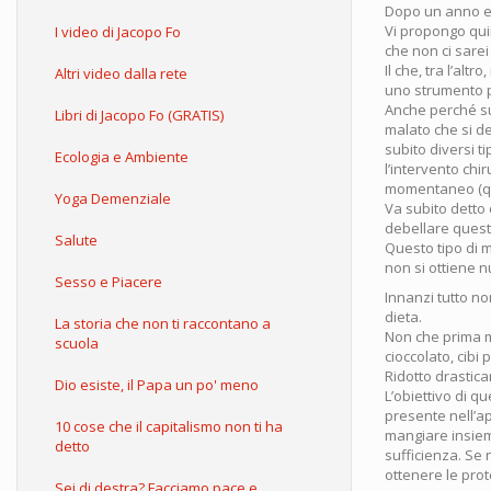
Dopo un anno e 
Vi propongo qui
I video di Jacopo Fo
che non ci sarei
Il che, tra l’al
Altri video dalla rete
uno strumento p
Anche perché su 
Libri di Jacopo Fo (GRATIS)
malato che si de
subito diversi t
Ecologia e Ambiente
l’intervento ch
momentaneo (q
Yoga Demenziale
Va subito detto
debellare quest
Salute
Questo tipo di m
non si ottiene nu
Sesso e Piacere
Innanzi tutto n
dieta.
La storia che non ti raccontano a
Non che prima m
scuola
cioccolato, cibi
Ridotto drastic
Dio esiste, il Papa un po' meno
L’obiettivo di q
presente nell’ap
10 cose che il capitalismo non ti ha
mangiare insieme
detto
sufficienza. Se 
ottenere le prot
Sei di destra? Facciamo pace e