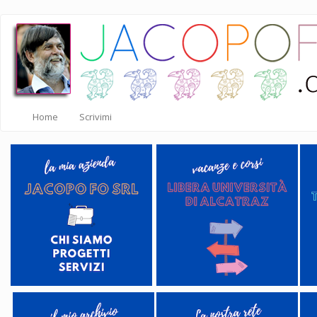
Salta
al
contenuto
principale
Home
Scrivimi