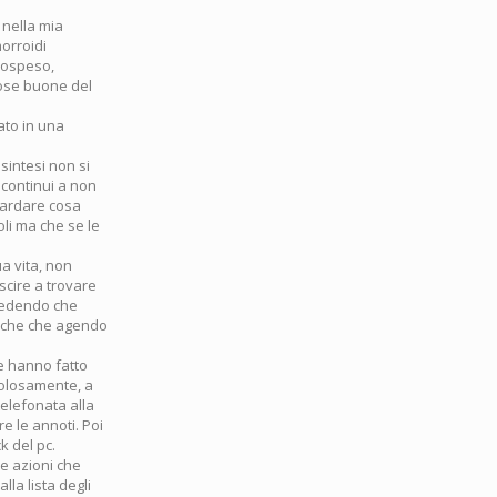
 nella mia
morroidi
 sospeso,
cose buone del
ato in una
 sintesi non si
 continui a non
guardare cosa
li ma che se le
a vita, non
uscire a trovare
 vedendo che
miche che agendo
ne hanno fatto
icolosamente, a
telefonata alla
re le annoti. Poi
k del pc.
re azioni che
la lista degli