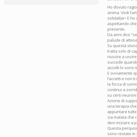
Ho dovuto ragio
anima. Vedi l’ar
solidali)a> E ho
aspettando che u
presente.
Da anni dico “s
palude di attese
Su questa storia
tratta solo di c
riuscire a uscir
succede quando 
ascolti lo sono 
E ovviamente qu
l’accetti e non t
la forza di sorr
continui a sorr
su certi neuron
Azione di suppor
una terapia che 
appuntare tutte 
zia malata che ri
devi iniziare a p
Questa perquisiz
sono restate in 