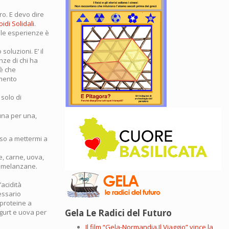
ro. E devo dire
idi Solidali
.
elle esperienze è
oluzioni. E’ il
nze di chi ha
oè che
amento
solo di
 una per una,
iso a mettermi a
, carne, uova,
i, melanzane.
’acidità
essario
 proteine a
Gela Le Radici del Futuro
ogurt e uova per
Il film “Gela-Normandia.Il Viaggio” vince la