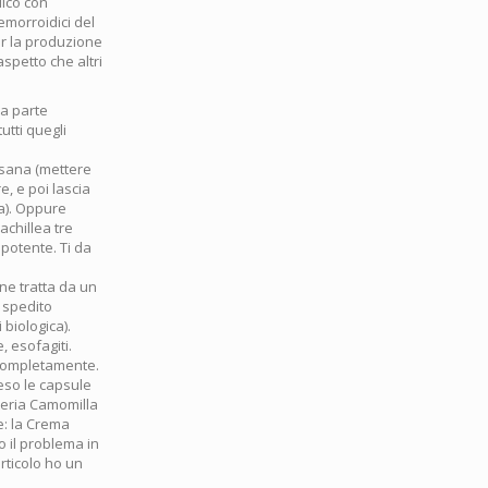
dico con
emorroidici del
er la produzione
spetto che altri
na parte
utti quegli
tisana (mettere
e, e poi lascia
ta). Oppure
achillea tre
potente. Ti da
ne tratta da un
e spedito
 biologica).
, esofagiti.
e completamente.
reso le capsule
teria Camomilla
e: la Crema
o il problema in
rticolo ho un