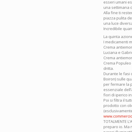
esseri umani esi
una settimana di
Alla fine ti res
piazza pulita del
una luce divers
Incredibile quan
La quinta azione
I medicamenti m
Crema antiemorro
Luciana e Gabrie
Crema antiemorr
Crema Populeo (
dritta.
Durante le fasi
Boiron) sulle q
per fermare la 
essenziale dell’
fiori di iperico 
Poi si filtra il
prodotto con oli
(esclusivamente 
www.commercioe
TOTALMENTE L’AZ
preparo io. Ma n