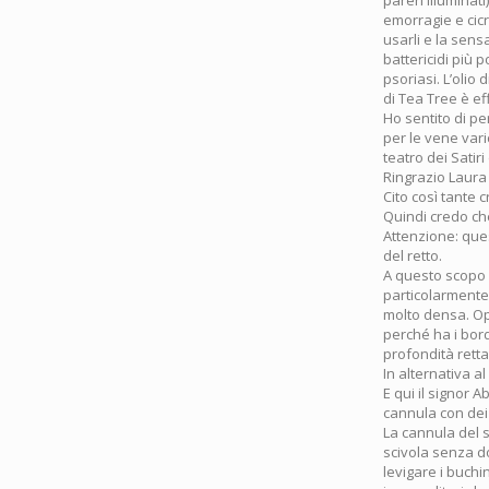
pareri illuminat
emorragie e cic
usarli e la sensa
battericidi più 
psoriasi. L’olio 
di Tea Tree è ef
Ho sentito di p
per le vene vari
teatro dei Satir
Ringrazio Laura
Cito così tante c
Quindi credo che
Attenzione: ques
del retto.
A questo scopo 
particolarmente 
molto densa. Opp
perché ha i bord
profondità retta
In alternativa a
E qui il signor 
cannula con dei b
La cannula del 
scivola senza do
levigare i buchi