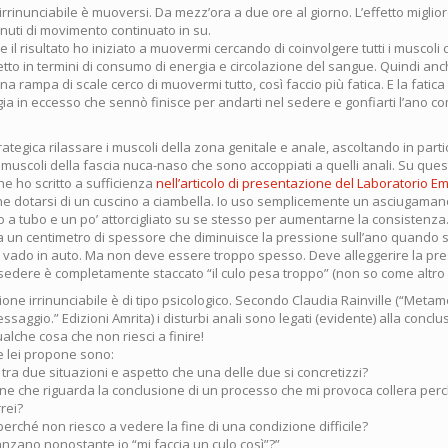
rinunciabile è muoversi. Da mezz’ora a due ore al giorno. L’effetto migliore
inuti di movimento continuato in su.
e il risultato ho iniziato a muovermi cercando di coinvolgere tutti i muscoli 
etto in termini di consumo di energia e circolazione del sangue. Quindi a
 una rampa di scale cerco di muovermi tutto, così faccio più fatica. E la fati
ia in eccesso che sennò finisce per andarti nel sedere e gonfiarti l’ano c
ategica rilassare i muscoli della zona genitale e anale, ascoltando in parti
 muscoli della fascia nuca-naso che sono accoppiati a quelli anali. Su que
e ho scritto a sufficienza
nell’articolo di presentazione del Laboratorio Em
e dotarsi di un cuscino a ciambella. Io uso semplicemente un asciugaman
 a tubo e un po’ attorcigliato su se stesso per aumentarne la consistenza.
ca un centimetro di spessore che diminuisce la pressione sull’ano quando
 vado in auto. Ma non deve essere troppo spesso. Deve alleggerire la pr
l sedere è completamente staccato “il culo pesa troppo” (non so come altro d
one irrinunciabile è di tipo psicologico. Secondo Claudia Rainville (“Metam
saggio.” Edizioni Amrita) i disturbi anali sono legati (evidente) alla conclu
alche cosa che non riesci a finire!
 lei propone sono:
 tra due situazioni e aspetto che una delle due si concretizzi?
one che riguarda la conclusione di un processo che mi provoca collera per
rei?
perché non riesco a vedere la fine di una condizione difficile?
nzano nonostante io “mi faccia un culo così”?”