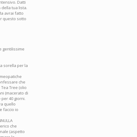
ntensivo. Datti
della tua lista.
a avrai fatto
per questo sotto
e gentilissime
 sorella per la
(omeopatiche
confessare che
 Tea Tree (olio
nni (macerato di
 per 40 giorni.
va quello
e faccio io
ANNULLA
erico che
inale (aspetto