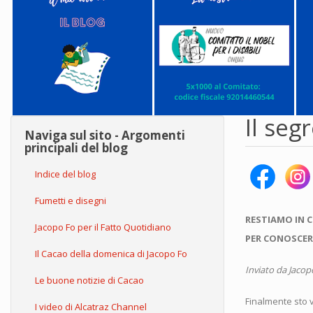
Il seg
Naviga sul sito - Argomenti
principali del blog
Indice del blog
Fumetti e disegni
RESTIAMO IN 
Jacopo Fo per il Fatto Quotidiano
PER CONOSCER
Il Cacao della domenica di Jacopo Fo
Inviato da
Jacop
Le buone notizie di Cacao
Finalmente sto 
I video di Alcatraz Channel