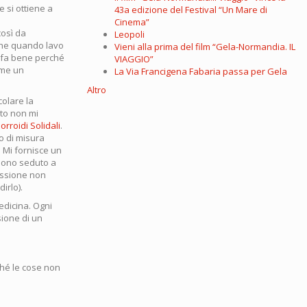
 si ottiene a
43a edizione del Festival “Un Mare di
Cinema”
così da
Leopoli
nche quando lavo
Vieni alla prima del film “Gela-Normandia. IL
ca fa bene perché
VIAGGIO”
ome un
La Via Francigena Fabaria passa per Gela
Altro
colare la
sto non mi
orroidi Solidali
.
o di misura
 Mi fornisce un
 sono seduto a
essione non
irlo).
edicina. Ogni
sione di un
ché le cose non