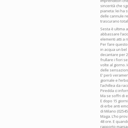
imprenditori ch
sincerità che sg
pianeta: lei ha
delle cannule re
trascurano tota
Sesta è ultima a
abbassare l’acidi
elementi atti a 
Per fare questo 
in acqua un bel 
decantare per 20
frullare i fiori 
volte al giorno.
delle sensazioni
E’ però veramen
giornale e l’erb
l’achillea da ra
Piredda ci inform
Ma se soffri di 
E dopo 15 giorni
di erbe anti em
di Milano (0254
Maga. L’ho prova
48 ore. E quando
rapporto maniac