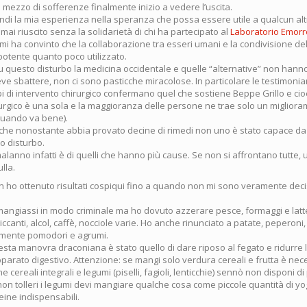
mezzo di sofferenze finalmente inizio a vedere l’uscita.
ndi la mia esperienza nella speranza che possa essere utile a qualcun alt
 mai riuscito senza la solidarietà di chi ha partecipato al
Laboratorio Emorro
tro, mi ha convinto che la collaborazione tra esseri umani e la condivisione d
otente quanto poco utilizzato.
questo disturbo la medicina occidentale e quelle “alternative” non hanno s
ve sbattere, non ci sono pasticche miracolose. In particolare le testimonia
ipi di intervento chirurgico confermano quel che sostiene Beppe Grillo e ci
irurgico è una sola e la maggioranza delle persone ne trae solo un miglior
uando va bene).
 che nonostante abbia provato decine di rimedi non uno è stato capace da 
o disturbo.
alanno infatti è di quelli che hanno più cause. Se non si affrontano tutte,
lla.
on ho ottenuto risultati cospiqui fino a quando non mi sono veramente dec
angiassi in modo criminale ma ho dovuto azzerare pesce, formaggi e latte
 piccanti, alcol, caffè, nocciole varie. Ho anche rinunciato a patate, peperon
amente pomodori e agrumi.
uesta manovra draconiana è stato quello di dare riposo al fegato e ridurre l
parato digestivo. Attenzione: se mangi solo verdura cereali e frutta è nec
 cereali integrali e legumi (piselli, fagioli, lenticchie) sennò non disponi di
non tolleri i legumi devi mangiare qualche cosa come piccole quantità di y
eine indispensabili.