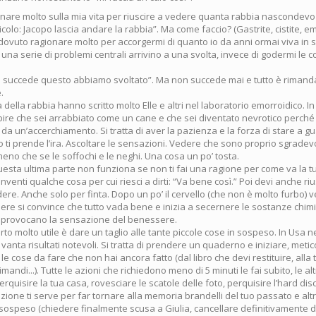
nare molto sulla mia vita per riuscire a vedere quanta rabbia nascondevo
ticolo: Jacopo lascia andare la rabbia”. Ma come faccio? (Gastrite, cistite, e
 dovuto ragionare molto per accorgermi di quanto io da anni ormai viva in
na serie di problemi centrali arrivino a una svolta, invece di godermi le 
e succede questo abbiamo svoltato”. Ma non succede mai e tutto è rimand
.
 della rabbia hanno scritto molto Elle e altri nel laboratorio emorroidico. In
apire che sei arrabbiato come un cane e che sei diventato nevrotico perché
e da un’accerchiamento. Si tratta di aver la pazienza e la forza di stare a 
ti prende l’ira. Ascoltare le sensazioni. Vedere che sono proprio sgradevo
meno che se le soffochi e le neghi. Una cosa un po’ tosta.
esta ultima parte non funziona se non ti fai una ragione per come va la tu
i inventi qualche cosa per cui riesci a dirti: “Va bene così.” Poi devi anche ri
idere. Anche solo per finta. Dopo un po’ il cervello (che non è molto furbo)
idere si convince che tutto vada bene e inizia a secernere le sostanze chi
i provocano la sensazione del benessere.
to molto utile è dare un taglio alle tante piccole cose in sospeso. In Usa 
vanta risultati notevoli. Si tratta di prendere un quaderno e iniziare, met
le cose da fare che non hai ancora fatto (dal libro che devi restituire, alla 
mandi...). Tutte le azioni che richiedono meno di 5 minuti le fai subito, le alt
erquisire la tua casa, rovesciare le scatole delle foto, perquisire l’hard disc
ione ti serve per far tornare alla memoria brandelli del tuo passato e alt
sospeso (chiedere finalmente scusa a Giulia, cancellare definitivamente dal