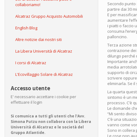
Secondo punto ir
collaboriamo!
partire dai 30 m
E per massificar
Alcatraz Gruppo Acquisto Automobili
aumentare l’eff
i piatti o faccio
English Blog
consuma l’energ
palloncino.
Altre notizie dai nostri siti
Terza azione str
contrazione dei
La Libera Università di Alcatraz
dilungo perché n
Importante anch
I corsi di Alcatraz
media arrotolato
supporto di cir
L'Ecovillaggio Solare di Alcatraz
scrivere oppure
eliminarla. Se i
Accesso utente
La quarta questi
E' necessario accettare i cookie per
sintomo è un mes
effettuare il login
processo. C’è qu
Le domande che
“Mi sento diviso
Si comunica a tutti gli utenti che l'Avv.
C’è una situazi
Simona Putzu non collabora con la Libera
vanno come vor
Università di Alcatraz e le società del
Sono in collera 
Gruppo Atlantide.
Le cose non ava