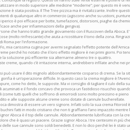
i). Comunque la registro. Questi oli hanno sulle ferite esterne il potere di f
ratizzare in modo superiore alle medicine “moderne”; per questo mi è venu
zione è stata positiva. Il The Tree pizzica ma è rivitalizzante. Inoltre questi
potenti di qualunque altro in commercio (agiscono anche su ustioni, punture d
di iperico è poi efficace per botte, tumefazioni, distorsioni, piaghe da chemio
ficace anche per infiammazioni della gengiva).
ersone che hanno tratto grande giovamento con il Ruscoven della Aboca. E
cose (molto rinfrescante) che aiuta a ricostituire il tono della zona. Ringraz
i di Roma per l'informazione.
 Fo, mia carissima cugina per avermi segnalato l’effetto potente dell'Arni
reme perché ho notato che il loro effetto migliore è nei primi giorni. Poi tend
 la soluzione più efficiente sia alternarne almeno tre o quattro.
te creme, quando c’è irritazione interna, andrebbero infilate anche nei pr
si può usare il dito mignolo abbondantemente cosparso di crema. Se la si
gonfia è un’operazione difficile. In questo caso la crema migliore è l’Aven
ure, come ho detto, le supposte. Ma vi consiglio di tagliare il culo della
i acuminati e il fondo concavo che provoca un fastidioso risucchio quando 
li (come tutti quelli che soffrono di emorroidi sono molto precisino e pieno d
l dito e alle supposte alcune creme sono dotate di cannule bucherellate.
Aboca dimostra di essere un vero signore. Infatti solo la sua crema Fitoroid
uchini fatti in modo cristiano che non ti graffiano l’ano impazzito mentre li i
signor Aboca è il top delle cannule. Abbondantemente lubrificata con la c
lore che è quasi un piacere. Grazie signor Aboca. I tre centesimi in più che
ni delle sue cannule sono soldi benedetti. E non lo dico perché lei è stato u