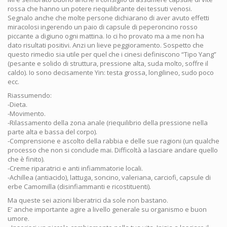
rossa che hanno un potere riequilibrante dei tessuti venosi.
Segnalo anche che molte persone dichiarano di aver avuto effetti
miracolosi ingerendo un paio di capsule di peperoncino rosso
piccante a digiuno ogni mattina. Io ci ho provato ma a me non ha
dato risultati positivi. Anzi un lieve peggioramento. Sospetto che
questo rimedio sia utile per quel che i cinesi definiscono “Tipo Yang”
(pesante e solido di struttura, pressione alta, suda molto, soffre il
caldo). Io sono decisamente Yin: testa grossa, longilineo, sudo poco
ecc.
Riassumendo:
-Dieta.
-Movimento.
-Rilassamento della zona anale (riequilibrio della pressione nella
parte alta e bassa del corpo).
-Comprensione e ascolto della rabbia e delle sue ragioni (un qualche
processo che non si conclude mai. Difficoltà a lasciare andare quello
che è finito).
-Creme riparatrici e anti infiammatorie locali.
-Achillea (antiacido), lattuga, soncino, valeriana, carciofi, capsule di
erbe Camomilla (disinfiammanti e ricostituenti).
Ma queste sei azioni liberatrici da sole non bastano.
E’ anche importante agire a livello generale su organismo e buon
umore.