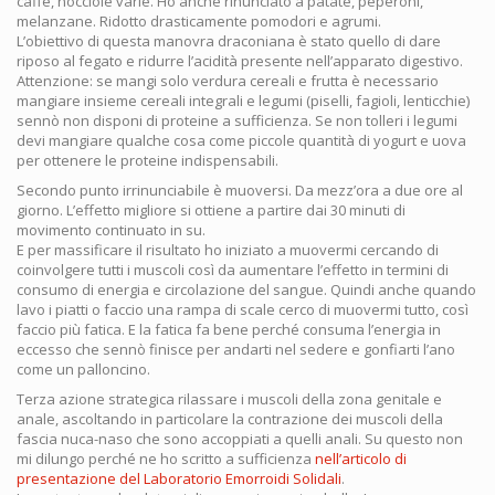
caffè, nocciole varie. Ho anche rinunciato a patate, peperoni,
melanzane. Ridotto drasticamente pomodori e agrumi.
L’obiettivo di questa manovra draconiana è stato quello di dare
riposo al fegato e ridurre l’acidità presente nell’apparato digestivo.
Attenzione: se mangi solo verdura cereali e frutta è necessario
mangiare insieme cereali integrali e legumi (piselli, fagioli, lenticchie)
sennò non disponi di proteine a sufficienza. Se non tolleri i legumi
devi mangiare qualche cosa come piccole quantità di yogurt e uova
per ottenere le proteine indispensabili.
Secondo punto irrinunciabile è muoversi. Da mezz’ora a due ore al
giorno. L’effetto migliore si ottiene a partire dai 30 minuti di
movimento continuato in su.
E per massificare il risultato ho iniziato a muovermi cercando di
coinvolgere tutti i muscoli così da aumentare l’effetto in termini di
consumo di energia e circolazione del sangue. Quindi anche quando
lavo i piatti o faccio una rampa di scale cerco di muovermi tutto, così
faccio più fatica. E la fatica fa bene perché consuma l’energia in
eccesso che sennò finisce per andarti nel sedere e gonfiarti l’ano
come un palloncino.
Terza azione strategica rilassare i muscoli della zona genitale e
anale, ascoltando in particolare la contrazione dei muscoli della
fascia nuca-naso che sono accoppiati a quelli anali. Su questo non
mi dilungo perché ne ho scritto a sufficienza
nell’articolo di
presentazione del Laboratorio Emorroidi Solidali
.