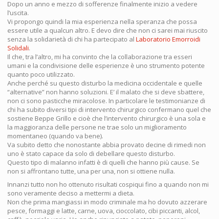
Dopo un anno e mezzo di sofferenze finalmente inizio a vedere
l’uscita.
Vi propongo quindi la mia esperienza nella speranza che possa
essere utile a qualcun altro. E devo dire che non ci sarei mai riuscito
senza la solidarietà di chi ha partecipato al
Laboratorio Emorroidi
Solidali
.
Il che, tra l’altro, mi ha convinto che la collaborazione tra esseri
umani e la condivisione delle esperienze è uno strumento potente
quanto poco utilizzato.
Anche perché su questo disturbo la medicina occidentale e quelle
“alternative” non hanno soluzioni. E’ il malato che si deve sbattere,
non ci sono pasticche miracolose. In particolare le testimonianze di
chi ha subito diversi tipi di intervento chirurgico confermano quel che
sostiene Beppe Grillo e cioè che l’intervento chirurgico è una sola e
la maggioranza delle persone ne trae solo un miglioramento
momentaneo (quando va bene).
Va subito detto che nonostante abbia provato decine di rimedi non
uno è stato capace da solo di debellare questo disturbo.
Questo tipo di malanno infatti è di quelli che hanno più cause. Se
non si affrontano tutte, una per una, non si ottiene nulla.
Innanzi tutto non ho ottenuto risultati cospiqui fino a quando non mi
sono veramente deciso a mettermi a dieta.
Non che prima mangiassi in modo criminale ma ho dovuto azzerare
pesce, formaggi e latte, carne, uova, cioccolato, cibi piccanti, alcol,