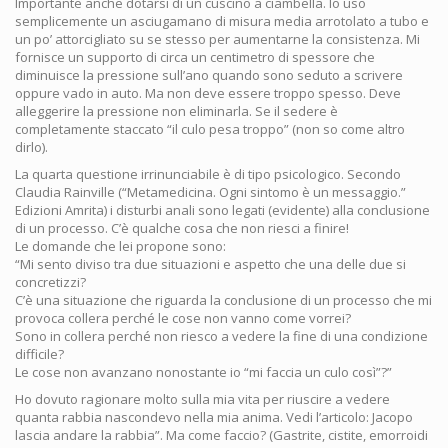
Importante anche dotarsi di un cuscino a ciambella. Io uso
semplicemente un asciugamano di misura media arrotolato a tubo e
un po’ attorcigliato su se stesso per aumentarne la consistenza. Mi
fornisce un supporto di circa un centimetro di spessore che
diminuisce la pressione sull’ano quando sono seduto a scrivere
oppure vado in auto. Ma non deve essere troppo spesso. Deve
alleggerire la pressione non eliminarla. Se il sedere è
completamente staccato “il culo pesa troppo” (non so come altro
dirlo).
La quarta questione irrinunciabile è di tipo psicologico. Secondo
Claudia Rainville (“Metamedicina. Ogni sintomo è un messaggio.”
Edizioni Amrita) i disturbi anali sono legati (evidente) alla conclusione
di un processo. C’è qualche cosa che non riesci a finire!
Le domande che lei propone sono:
“Mi sento diviso tra due situazioni e aspetto che una delle due si
concretizzi?
C’è una situazione che riguarda la conclusione di un processo che mi
provoca collera perché le cose non vanno come vorrei?
Sono in collera perché non riesco a vedere la fine di una condizione
difficile?
Le cose non avanzano nonostante io “mi faccia un culo così”?”
Ho dovuto ragionare molto sulla mia vita per riuscire a vedere
quanta rabbia nascondevo nella mia anima. Vedi l’articolo: Jacopo
lascia andare la rabbia”. Ma come faccio? (Gastrite, cistite, emorroidi