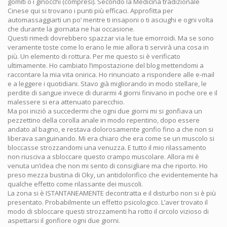
gomiti o i ginocchi (compresi). Secondo la Medicina tradizionale
Cinese qui si trovano i punti più efficaci. Approfitta per
automassaggiarti un po’ mentre ti insaponi o ti asciughi e ogni volta
che durante la giornata ne hai occasione.
Questi rimedi dovrebbero spazzar via le tue emorroidi. Ma se sono
veramente toste come lo erano le mie allora ti servirà una cosa in
più. Un elemento di rottura. Per me questo si è verificato
ultimamente. Ho cambiato l’impostazione del blog mettendomi a
raccontare la mia vita onirica. Ho rinunciato a rispondere alle e-mail
e a leggere i quotidiani. Stavo già migliorando in modo stellare, le
perdite di sangue invece di durarmi 4 giorni finivano in poche ore e il
malessere si era attenuato parecchio.
Ma poi iniziò a succedermi che ogni due giorni mi si gonfiava un
pezzettino della corolla anale in modo repentino, dopo essere
andato al bagno, e restava dolorosamente gonfio fino a che non si
liberava sanguinando. Mi era chiaro che era come se un muscolo si
bloccasse strozzandomi una venuzza. E tutto il mio rilassamento
non riusciva a sbloccare questo crampo muscolare. Allora mi è
venuta un’idea che non mi sento di consigliare ma che riporto. Ho
preso mezza bustina di Oky, un antidolorifico che evidentemente ha
qualche effetto come rilassante dei muscoli.
La zona si è ISTANTANEAMENTE decontratta e il disturbo non si è più
presentato. Probabilmente un effetto psicologico. L’aver trovato il
modo di sbloccare questi strozzamenti ha rotto il circolo vizioso di
aspettarsi il gonfiore ogni due giorni.