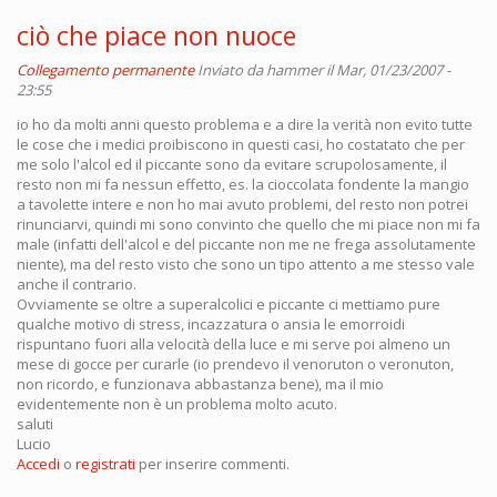
ciò che piace non nuoce
Collegamento permanente
Inviato da
hammer
il Mar, 01/23/2007 -
23:55
io ho da molti anni questo problema e a dire la verità non evito tutte
le cose che i medici proibiscono in questi casi, ho costatato che per
me solo l'alcol ed il piccante sono da evitare scrupolosamente, il
resto non mi fa nessun effetto, es. la cioccolata fondente la mangio
a tavolette intere e non ho mai avuto problemi, del resto non potrei
rinunciarvi, quindi mi sono convinto che quello che mi piace non mi fa
male (infatti dell'alcol e del piccante non me ne frega assolutamente
niente), ma del resto visto che sono un tipo attento a me stesso vale
anche il contrario.
Ovviamente se oltre a superalcolici e piccante ci mettiamo pure
qualche motivo di stress, incazzatura o ansia le emorroidi
rispuntano fuori alla velocità della luce e mi serve poi almeno un
mese di gocce per curarle (io prendevo il venoruton o veronuton,
non ricordo, e funzionava abbastanza bene), ma il mio
evidentemente non è un problema molto acuto.
saluti
Lucio
Accedi
o
registrati
per inserire commenti.