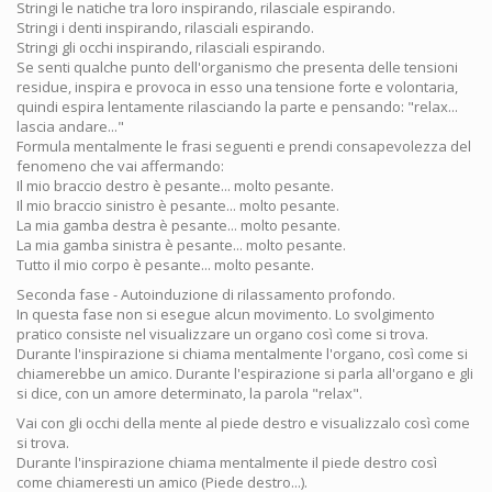
Stringi le natiche tra loro inspirando, rilasciale espirando.
Stringi i denti inspirando, rilasciali espirando.
Stringi gli occhi inspirando, rilasciali espirando.
Se senti qualche punto dell'organismo che presenta delle tensioni
residue, inspira e provoca in esso una tensione forte e volontaria,
quindi espira lentamente rilasciando la parte e pensando: "relax...
lascia andare..."
Formula mentalmente le frasi seguenti e prendi consapevolezza del
fenomeno che vai affermando:
Il mio braccio destro è pesante... molto pesante.
Il mio braccio sinistro è pesante... molto pesante.
La mia gamba destra è pesante... molto pesante.
La mia gamba sinistra è pesante... molto pesante.
Tutto il mio corpo è pesante... molto pesante.
Seconda fase - Autoinduzione di rilassamento profondo.
In questa fase non si esegue alcun movimento. Lo svolgimento
pratico consiste nel visualizzare un organo così come si trova.
Durante l'inspirazione si chiama mentalmente l'organo, così come si
chiamerebbe un amico. Durante l'espirazione si parla all'organo e gli
si dice, con un amore determinato, la parola "relax".
Vai con gli occhi della mente al piede destro e visualizzalo così come
si trova.
Durante l'inspirazione chiama mentalmente il piede destro così
come chiameresti un amico (Piede destro...).