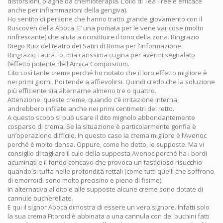
distorsioni, piaghe da chemioterapia. L’olio di Tea Tree è efficace
anche per infiammazioni della gengiva).
Ho sentito di persone che hanno tratto grande giovamento con il
Ruscoven della Aboca. E’ una pomata per le vene varicose (molto
rinfrescante) che aiuta a ricostituire il tono della zona. Ringrazio
Diego Ruiz del teatro dei Satiri di Roma per l'informazione.
Ringrazio Laura Fo, mia carissima cugina per avermi segnalato
l’effetto potente dell'Arnica Compositum.
Cito così tante creme perché ho notato che il loro effetto migliore è
nei primi giorni. Poi tende a affievolirsi. Quindi credo che la soluzione
più efficiente sia alternarne almeno tre o quattro.
Attenzione: queste creme, quando c’è irritazione interna,
andrebbero infilate anche nei primi centimetri del retto.
A questo scopo si può usare il dito mignolo abbondantemente
cosparso di crema. Se la situazione è particolarmente gonfia è
un’operazione difficile. In questo caso la crema migliore è l’Avenoc
perché è molto densa. Oppure, come ho detto, le supposte. Ma vi
consiglio di tagliare il culo della supposta Avenoc perché ha i bordi
acuminati e il fondo concavo che provoca un fastidioso risucchio
quando si tuffa nelle profondità rettali (come tutti quelli che soffrono
di emorroidi sono molto precisino e pieno di fisime).
In alternativa al dito e alle supposte alcune creme sono dotate di
cannule bucherellate.
E qui il signor Aboca dimostra di essere un vero signore. Infatti solo
la sua crema Fitoroid è abbinata a una cannula con dei buchini fatti