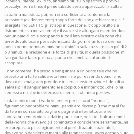
locoidon...niente...ok, dico, andiamo più sullo specifico e provo il
proctolyn...ieri è finito il primo tubetto senza apprezzabili risultati...
la pallina maledetta poi, non era sufficiente a contenere la
pressione (evidentemente) troppo forte del sangue bloccato e si è
allargata (ho SENTITO gli strappi in questione...troppo brutto sia
fisicamente sia moralmente) e il varice si è allungato estendendosi
per un paio di cm e occupando tutto il lato sinistro della zona che
avrei dovuto usare per sedermi...ma da giorni è un lusso che non
posso permettermi...nemmeno sul bidè o sulla tazza resisto più di 2
o 3 minuti...la pressione e la forza di gravità, in quella posizione, mi
fan gonfiare la ex-pallina al punto che sembra sul punto di
scoppiare...
...non contenta...ha preso a sanguinare a un punto tale che ho
provato una forte solidarietà femminile pur essendo uomo, e ho
dovuto mio malgrado prendere in seria considerazione l'idea di un
salvaslip!!! Il sanguinamento era cospicuo e ininterrotto...che io mi
sedessi o no, che io defecassi o meno, il rubinetto perdeva -.-''
Io dal medico non ci vado volentieri per disturbi "normali",
figuriamoci per problemi intimi...perciò ero deciso più che mai al fai
da te e mi son sorbito pagine e pagine di internet...qui, e nel
laboratorio emorroidi solidali in particolare, ho letto di alcuni rimedi-
della-nonna che avevo già cominciato a considerare seriamente...mi
ero preparato psicologicamente al purè di patate spalmato lì,
dovevo solo decidere in merito alla temperatura...avrei anche voluto