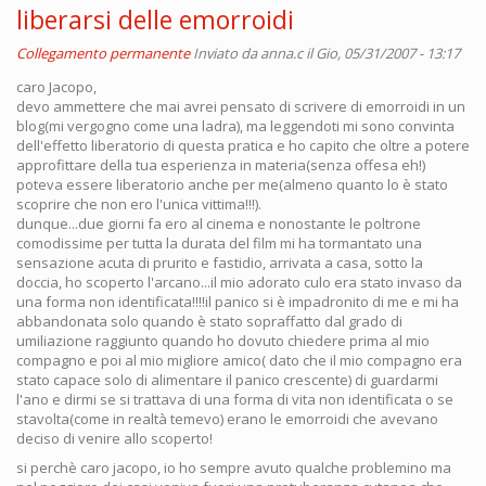
liberarsi delle emorroidi
Collegamento permanente
Inviato da
anna.c
il Gio, 05/31/2007 - 13:17
caro Jacopo,
devo ammettere che mai avrei pensato di scrivere di emorroidi in un
blog(mi vergogno come una ladra), ma leggendoti mi sono convinta
dell'effetto liberatorio di questa pratica e ho capito che oltre a potere
approfittare della tua esperienza in materia(senza offesa eh!)
poteva essere liberatorio anche per me(almeno quanto lo è stato
scoprire che non ero l'unica vittima!!!).
dunque...due giorni fa ero al cinema e nonostante le poltrone
comodissime per tutta la durata del film mi ha tormantato una
sensazione acuta di prurito e fastidio, arrivata a casa, sotto la
doccia, ho scoperto l'arcano...il mio adorato culo era stato invaso da
una forma non identificata!!!!il panico si è impadronito di me e mi ha
abbandonata solo quando è stato sopraffatto dal grado di
umiliazione raggiunto quando ho dovuto chiedere prima al mio
compagno e poi al mio migliore amico( dato che il mio compagno era
stato capace solo di alimentare il panico crescente) di guardarmi
l'ano e dirmi se si trattava di una forma di vita non identificata o se
stavolta(come in realtà temevo) erano le emorroidi che avevano
deciso di venire allo scoperto!
si perchè caro jacopo, io ho sempre avuto qualche problemino ma