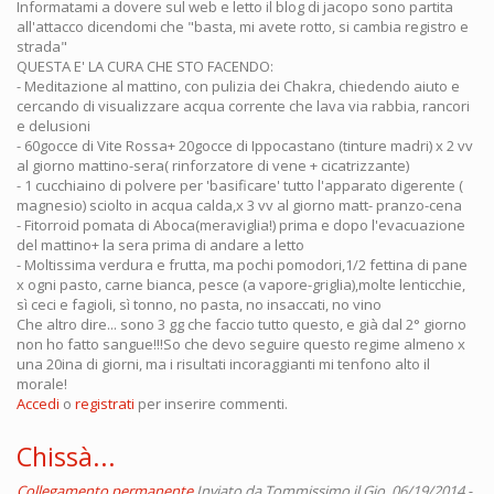
Informatami a dovere sul web e letto il blog di jacopo sono partita
all'attacco dicendomi che "basta, mi avete rotto, si cambia registro e
strada"
QUESTA E' LA CURA CHE STO FACENDO:
- Meditazione al mattino, con pulizia dei Chakra, chiedendo aiuto e
cercando di visualizzare acqua corrente che lava via rabbia, rancori
e delusioni
- 60gocce di Vite Rossa+ 20gocce di Ippocastano (tinture madri) x 2 vv
al giorno mattino-sera( rinforzatore di vene + cicatrizzante)
- 1 cucchiaino di polvere per 'basificare' tutto l'apparato digerente (
magnesio) sciolto in acqua calda,x 3 vv al giorno matt- pranzo-cena
- Fitorroid pomata di Aboca(meraviglia!) prima e dopo l'evacuazione
del mattino+ la sera prima di andare a letto
- Moltissima verdura e frutta, ma pochi pomodori,1/2 fettina di pane
x ogni pasto, carne bianca, pesce (a vapore-griglia),molte lenticchie,
sì ceci e fagioli, sì tonno, no pasta, no insaccati, no vino
Che altro dire... sono 3 gg che faccio tutto questo, e già dal 2° giorno
non ho fatto sangue!!!So che devo seguire questo regime almeno x
una 20ina di giorni, ma i risultati incoraggianti mi tenfono alto il
morale!
Accedi
o
registrati
per inserire commenti.
Chissà...
Collegamento permanente
Inviato da
Tommissimo
il Gio, 06/19/2014 -