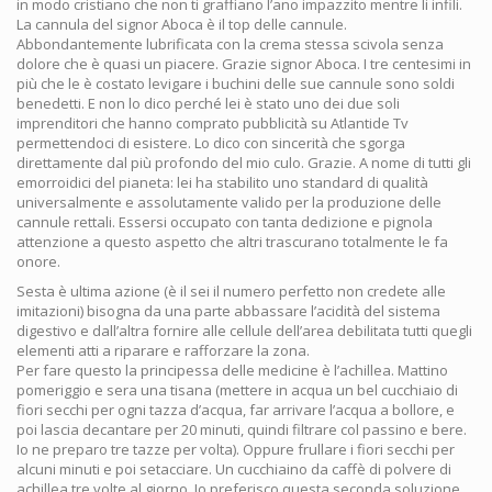
in modo cristiano che non ti graffiano l’ano impazzito mentre li infili.
La cannula del signor Aboca è il top delle cannule.
Abbondantemente lubrificata con la crema stessa scivola senza
dolore che è quasi un piacere. Grazie signor Aboca. I tre centesimi in
più che le è costato levigare i buchini delle sue cannule sono soldi
benedetti. E non lo dico perché lei è stato uno dei due soli
imprenditori che hanno comprato pubblicità su Atlantide Tv
permettendoci di esistere. Lo dico con sincerità che sgorga
direttamente dal più profondo del mio culo. Grazie. A nome di tutti gli
emorroidici del pianeta: lei ha stabilito uno standard di qualità
universalmente e assolutamente valido per la produzione delle
cannule rettali. Essersi occupato con tanta dedizione e pignola
attenzione a questo aspetto che altri trascurano totalmente le fa
onore.
Sesta è ultima azione (è il sei il numero perfetto non credete alle
imitazioni) bisogna da una parte abbassare l’acidità del sistema
digestivo e dall’altra fornire alle cellule dell’area debilitata tutti quegli
elementi atti a riparare e rafforzare la zona.
Per fare questo la principessa delle medicine è l’achillea. Mattino
pomeriggio e sera una tisana (mettere in acqua un bel cucchiaio di
fiori secchi per ogni tazza d’acqua, far arrivare l’acqua a bollore, e
poi lascia decantare per 20 minuti, quindi filtrare col passino e bere.
Io ne preparo tre tazze per volta). Oppure frullare i fiori secchi per
alcuni minuti e poi setacciare. Un cucchiaino da caffè di polvere di
achillea tre volte al giorno. Io preferisco questa seconda soluzione.