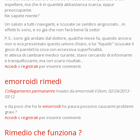
espellere, ma che è in quantità abbastanza scarsa, eppur
preoccupante.
Ne sapete niente?
Un saluto a tutti i naviganti, e scusate se sembro angosciato... in
effetti lo sono, e so già che non farà bene là sotto!
P.S.: sono già andato dal dottore, qualche mese fa, quando ancora
non si era presentato questo umore chiaro, e lui "liquidò" (scusate il
gioco di parole!) la cosa con eccessiva superficialità.
In attesa di cambiare medico curante, stavo cercando di informarmi
e tranquillizzarmi, ma con scarsi risultati...
Accedi
o
registrati
per inserire commenti.
emorroidi rimedi
Collegamento permanente
Inviato da
emorroidi
il Dom, 02/24/2013 -
03:12
e da poco che ho le
emorroidi
ho paura possono causarmi problemi
gravi ?
Accedi
o
registrati
per inserire commenti.
Rimedio che funziona ?