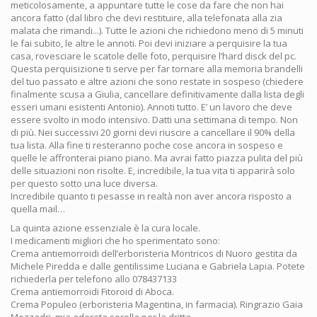
meticolosamente, a appuntare tutte le cose da fare che non hai
ancora fatto (dal libro che devi restituire, alla telefonata alla zia
malata che rimandi...). Tutte le azioni che richiedono meno di 5 minuti
le fai subito, le altre le annoti. Poi devi iniziare a perquisire la tua
casa, rovesciare le scatole delle foto, perquisire l’hard disck del pc.
Questa perquisizione ti serve per far tornare alla memoria brandelli
del tuo passato e altre azioni che sono restate in sospeso (chiedere
finalmente scusa a Giulia, cancellare definitivamente dalla lista degli
esseri umani esistenti Antonio). Annoti tutto. E’ un lavoro che deve
essere svolto in modo intensivo. Datti una settimana di tempo. Non
di più. Nei successivi 20 giorni devi riuscire a cancellare il 90% della
tua lista. Alla fine ti resteranno poche cose ancora in sospeso e
quelle le affronterai piano piano. Ma avrai fatto piazza pulita del più
delle situazioni non risolte. E, incredibile, la tua vita ti apparirà solo
per questo sotto una luce diversa.
Incredibile quanto ti pesasse in realtà non aver ancora risposto a
quella mail…
La quinta azione essenziale è la cura locale.
I medicamenti migliori che ho sperimentato sono:
Crema antiemorroidi dell’erboristeria Montricos di Nuoro gestita da
Michele Piredda e dalle gentilissime Luciana e Gabriela Lapia. Potete
richiederla per telefono allo 078437133
Crema antiemorroidi Fitoroid di Aboca.
Crema Populeo (erboristeria Magentina, in farmacia). Ringrazio Gaia