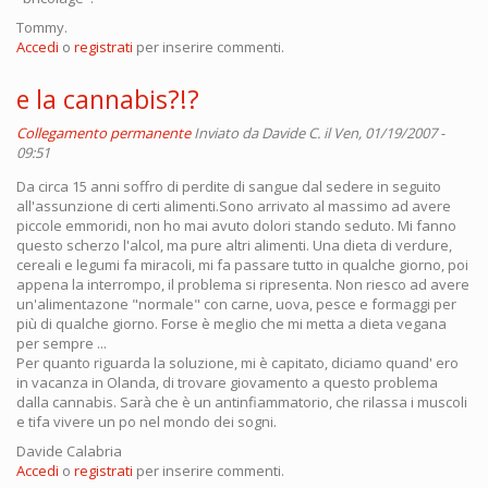
Tommy.
Accedi
o
registrati
per inserire commenti.
e la cannabis?!?
Collegamento permanente
Inviato da
Davide C.
il Ven, 01/19/2007 -
09:51
Da circa 15 anni soffro di perdite di sangue dal sedere in seguito
all'assunzione di certi alimenti.Sono arrivato al massimo ad avere
piccole emmoridi, non ho mai avuto dolori stando seduto. Mi fanno
questo scherzo l'alcol, ma pure altri alimenti. Una dieta di verdure,
cereali e legumi fa miracoli, mi fa passare tutto in qualche giorno, poi
appena la interrompo, il problema si ripresenta. Non riesco ad avere
un'alimentazone "normale" con carne, uova, pesce e formaggi per
più di qualche giorno. Forse è meglio che mi metta a dieta vegana
per sempre ...
Per quanto riguarda la soluzione, mi è capitato, diciamo quand' ero
in vacanza in Olanda, di trovare giovamento a questo problema
dalla cannabis. Sarà che è un antinfiammatorio, che rilassa i muscoli
e tifa vivere un po nel mondo dei sogni.
Davide Calabria
Accedi
o
registrati
per inserire commenti.