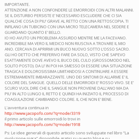
IMPORTANTE.
ATTENZIONE A NON CONFONDERE LE EMORROIDI CON ALTRI MALANNI.
SE IL DISTURBO PERSISTE E’ NECESSARIO ESCLUDERE CHE CI SIA
QUALCHE COSA DI PIU’ GRAVE AL RETTO CON UNA RETTOSCOPIA. TI
INFILANO UN TUBICINO CON UNA MICRO TELECAMERA NEL SEDERE E
GUARDANO QUANTO E’ BELLO.
IO HO AVUTO UN PROBLEMA ASSURDO MENTRE ME LA FACEVANO.
INCREDIBILE MA VERO IL MEDICO NON RIUSCIVA A TROVARE IL MIO
ANO. CERCAVA DI APRIRMI UN BUCO NUOVO SOTTO L’OSSO SACRO.
GLI HO DETTO CHE PREFERIVO FARE DA SOLO, VISTO CHE SAPEVO
ESATTAMENTE DOVE AVEVO IL BUCO DEL CULO (GROSSOMODO NEL
SOLITO POSTO). DA LI’ IN POI HA SMESSO DI ESSERE UNA SITUAZIONE
TRAGICA E DOLOROSISSIMA LIMITANDOSI A CONTINUARE A ESSERE
ESTREMAMENTE IMBARAZZANTE. UNO DEI SINTOMI DI ALLARME E’ IL
COLORE DEL SANGUE. QUELLO DELLE EMORROIDI E’ ROSSO VIVO. SE E’
SCURO VUOL DIRE CHE IL SANGUE NON PROVIENE DALL’ANO MA DA
PIU’ IN ALTO LUNGO IL RETTO E QUINDI HA INIZIATO IL PROCESSO DI
COAGULAZIONE CAMBIANDO COLORE. IL CHE NON E’ BENE.
L'avventura continua in
http://www.jacopofo.com/?q=node/3319
il primo articolo sulle emorroidi lo trovi in
http://www.jacopofo.com/?q=node/1918
Ps: Le idee generali di questo articolo sono sviluppate nel libro “La
rivoluzione pigra” disponibile gratisi su questo blog e su