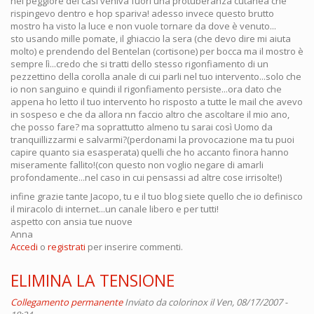
nel peggiore dei casi veniva fuori una protuberanza cutanea che
rispingevo dentro e hop spariva! adesso invece questo brutto
mostro ha visto la luce e non vuole tornare da dove è venuto...
sto usando mille pomate, il ghiaccio la sera (che devo dire mi aiuta
molto) e prendendo del Bentelan (cortisone) per bocca ma il mostro è
sempre lì...credo che si tratti dello stesso rigonfiamento di un
pezzettino della corolla anale di cui parli nel tuo intervento...solo che
io non sanguino e quindi il rigonfiamento persiste...ora dato che
appena ho letto il tuo intervento ho risposto a tutte le mail che avevo
in sospeso e che da allora nn faccio altro che ascoltare il mio ano,
che posso fare? ma soprattutto almeno tu sarai così Uomo da
tranquillizzarmi e salvarmi?(perdonami la provocazione ma tu puoi
capire quanto sia esasperata) quelli che ho accanto finora hanno
miseramente fallito!(con questo non voglio negare di amarli
profondamente...nel caso in cui pensassi ad altre cose irrisolte!)
infine grazie tante Jacopo, tu e il tuo blog siete quello che io definisco
il miracolo di internet...un canale libero e per tutti!
aspetto con ansia tue nuove
Anna
Accedi
o
registrati
per inserire commenti.
ELIMINA LA TENSIONE
Collegamento permanente
Inviato da
colorinox
il Ven, 08/17/2007 -