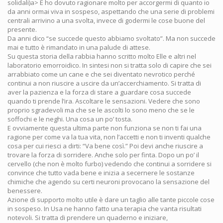
solidali)a> E ho dovuto ragionare molto per accorgermi di quanto io
da anni ormai viva in sospeso, aspettando che una serie di problemi
centrali arrivino a una svolta, invece di godermi le cose buone del
presente.
Da anni dico “se succede questo abbiamo svoltato”. Ma non succede
mai e tutto è rimandato in una palude di attese.
Su questa storia della rabbia hanno scritto molto Elle e altri nel
laboratorio emorroidico. In sintesi non si tratta solo di capire che sei
arrabbiato come un cane e che sei diventato nevrotico perché
continui a non riuscire a uscire da un’accerchiamento. Si tratta di
aver la pazienza e la forza di stare a guardare cosa succede
quando ti prende l’ira. Ascoltare le sensazioni. Vedere che sono
proprio sgradevoli ma che se le ascolti lo sono meno che se le
soffochi e le neghi. Una cosa un po’ tosta.
E ovviamente questa ultima parte non funziona se non ti fai una
ragione per come va la tua vita, non l’accetti e non ti inventi qualche
cosa per cui riesci a dirti: “Va bene così.” Poi devi anche riuscire a
trovare la forza di sorridere. Anche solo per finta. Dopo un po’ il
cervello (che non è molto furbo) vedendo che continui a sorridere si
convince che tutto vada bene e inizia a secernere le sostanze
chimiche che agendo su certi neuroni provocano la sensazione del
benessere.
Azione di supporto molto utile è dare un taglio alle tante piccole cose
in sospeso. In Usa ne hanno fatto una terapia che vanta risultati
notevoli. Si tratta di prendere un quaderno e iniziare,