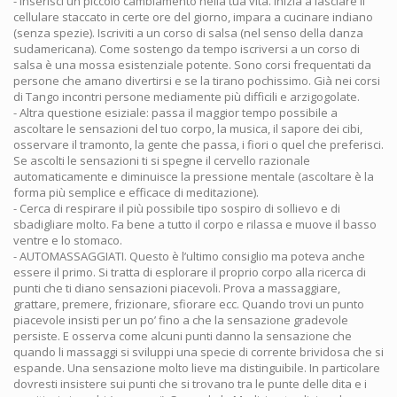
- Inserisci un piccolo cambiamento nella tua vita. Inizia a lasciare il
cellulare staccato in certe ore del giorno, impara a cucinare indiano
(senza spezie). Iscriviti a un corso di salsa (nel senso della danza
sudamericana). Come sostengo da tempo iscriversi a un corso di
salsa è una mossa esistenziale potente. Sono corsi frequentati da
persone che amano divertirsi e se la tirano pochissimo. Già nei corsi
di Tango incontri persone mediamente più difficili e arzigogolate.
- Altra questione esiziale: passa il maggior tempo possibile a
ascoltare le sensazioni del tuo corpo, la musica, il sapore dei cibi,
osservare il tramonto, la gente che passa, i fiori o quel che preferisci.
Se ascolti le sensazioni ti si spegne il cervello razionale
automaticamente e diminuisce la pressione mentale (ascoltare è la
forma più semplice e efficace di meditazione).
- Cerca di respirare il più possibile tipo sospiro di sollievo e di
sbadigliare molto. Fa bene a tutto il corpo e rilassa e muove il basso
ventre e lo stomaco.
- AUTOMASSAGGIATI. Questo è l’ultimo consiglio ma poteva anche
essere il primo. Si tratta di esplorare il proprio corpo alla ricerca di
punti che ti diano sensazioni piacevoli. Prova a massaggiare,
grattare, premere, frizionare, sfiorare ecc. Quando trovi un punto
piacevole insisti per un po’ fino a che la sensazione gradevole
persiste. E osserva come alcuni punti danno la sensazione che
quando li massaggi si sviluppi una specie di corrente brividosa che si
espande. Una sensazione molto lieve ma distinguibile. In particolare
dovresti insistere sui punti che si trovano tra le punte delle dita e i