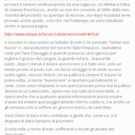
provare il tantum verde proposto da una ragazza...mi allettava l'idea
di cotanta freschezza...anche se non ero convinto al 100% della non-
nocività del prodotto su quel tipo di mucose...ma dopo la patata avrei
provato anche quello...solo che, nel frattempo, mi sono imbattuto
anche in questa pagina
http://www.intopic.it/forum/salute/emorroidi/46154/
e siccome in casa avevo un tubetto di vivin C ho pensato "tentar non
nuoce" e...miracolissimo! Ieri sera ho fatto l'impacco...stamattina
vado per fare il lavaggio e quando passo la carta igienica per
togliere il grosso del sangue, la guardo ed era....bianca! Mi
siedo...dopo 5 minuti il dolore ancora non si è fatto vivo...solo un
timido prurito al posto suo...mi faccio coraggio e mi siedo su una
sedia rigida...nessun dolore :) la ex-pallina è sempre lì, ma per la
prima volta...si lascia "manovrare" e riportare parzialmente in
sede...il mio unico rimpianto è non averci provato prima che la pallina
divenisse un salsicciotto...spero non sia nulla di irreversibile...e
spero anche che a qualcuno questa informazione possa essere
d'aiuto ed evitare quel peggioramento che ho subìto io, ma anche se
gli servisse solo a soffrire un giorno in meno, ne sarei lieto.
Sono felice di dare il mio contributo a gente che, come voi, si è
degnata di dare il proprio al prossimo.
Grazie mille a nome di tutti i sofferenti e di tutti gli amanti del
"bricolage".