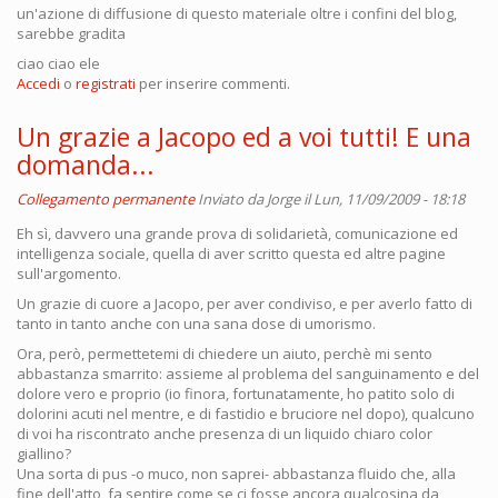
un'azione di diffusione di questo materiale oltre i confini del blog,
sarebbe gradita
ciao ciao ele
Accedi
o
registrati
per inserire commenti.
Un grazie a Jacopo ed a voi tutti! E una
domanda...
Collegamento permanente
Inviato da
Jorge
il Lun, 11/09/2009 - 18:18
Eh sì, davvero una grande prova di solidarietà, comunicazione ed
intelligenza sociale, quella di aver scritto questa ed altre pagine
sull'argomento.
Un grazie di cuore a Jacopo, per aver condiviso, e per averlo fatto di
tanto in tanto anche con una sana dose di umorismo.
Ora, però, permettetemi di chiedere un aiuto, perchè mi sento
abbastanza smarrito: assieme al problema del sanguinamento e del
dolore vero e proprio (io finora, fortunatamente, ho patito solo di
dolorini acuti nel mentre, e di fastidio e bruciore nel dopo), qualcuno
di voi ha riscontrato anche presenza di un liquido chiaro color
giallino?
Una sorta di pus -o muco, non saprei- abbastanza fluido che, alla
fine dell'atto, fa sentire come se ci fosse ancora qualcosina da