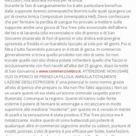
Mezzadri, mia adorata sorella per la dritta.
Durante le fasi di sanguinamento ho tratto particolare beneficio
dalle supposte Avenoc (omeopatiche Boiron) sulle quali spargevo un
po’ di crema Arnica Compositum (omeopatica Hell). Devo confessare
che per fermare la perdita di sangue ho provato a mettere sulle
supposte anche una goccia di Tea Tree (olio essenziale dell’albero
del te) o di lavanda (olio essenziale) e olio di iperico o di San
Giovanni (macerato di fiori di iperico in olio d’oliva extravergine
spremuto a freddo in un barattolo lasciato al sole per 40 giorni. Poi si
filtra il tutto facendolo passare in 4 strati di garza. In commercio
generalmente si trova quello prodotto con olio di semi. Se non
trovate quello con olio d’oliva potete richiedere quello che faccio io
(esclusivamente con fiori racolti all’alba del 25 giugno, dopo la notte
di San Giovanni) a
www.commercioetico.it
. ATTENZIONE: NON USARE
OLIO DI IPERICO SE PRENDI LA PILLOLA: ANNULLA TOTALMENTE
L’AZIONE DEGLI ESTROGENI. E’ una potenza! Io sono nonno grazie
all’olio di iperico che preparo io. Ma non l’ho fatto apposta.). Non so
se usare questi oli sia stata un’azione criminale (aspetto pareri
illuminati). Comunque la registro. Questi oli hanno sulle ferite
esterne il potere di fermare le emorragie e cicratizzare in modo
superiore alle medicine “moderne”; per questo mi è venuto in mente
di usarli e la sensazione è stata positiva. Il The Tree pizzica ma è
rivitalizzante. Inoltre questi oli sono battericidi più potenti di
qualunque altro in commercio (agiscono anche su ustioni, punture di
insetti, psoriasi. L’olio di iperico è poi efficace per botte, tumefazioni,