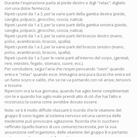
Durante l'espirazione parla al piede destro e digli "relax"; diglielo
con una dolce fermezza.
Ripeti i punti da 1 a 3, per la varie parti della gamba destra (piede,
caviglia, polpacci, ginocchio, coscia, natica).
Ripeti i punti da 1 a 3, per la varie parti della gamba sinistra (piede,
caviglia, polpacci, ginocchio, coscia, natica).
Ripeti i punti da 1 a 3, per la varie parti del braccio destro (mano,
polso, avambraccio, braccio, spalla).
Ripeti i punti da 1 a 3, per la varie parti del braccio sinistro (mano,
polso, avambraccio, braccio, spalla).
Ripeti i punti da 1 a 3 per le varie parti all'interno del corpo, (genitali,
reni, intestini, fegato, stomaco, cuore, ecc.).
Per concludere, segui l'aria che respiri pensando "vieni" quando
entra e "relax" quando esce. Immagina aria pura (luce) che entra ed
un fumo scuro e caldo, che se ne va portando con sé ansie, tensioni
e tossine.
Ripercorri ora la tua giornata, quando hai agito bene complimentati
con te e quando hai agito male prendi atto di ciò che hai fatto e
ricostruisci la scena come avrebbe dovuto essere.
Note: se ti è molto difficile rilassarti ti ricordo che le vitamine del
gruppo B sono legate al sistema nervoso ed una carenza delle
medesime può provocare agitazione. Ricorda che lo zucchero
raffinato (quello bianco di uso comune) necessita, per la sua
assunzione nell'organismo, delle vitamine del gruppo B e pertanto