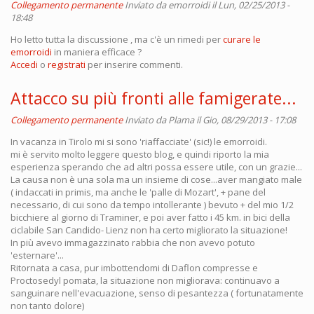
Collegamento permanente
Inviato da
emorroidi
il Lun, 02/25/2013 -
18:48
Ho letto tutta la discussione , ma c'è un rimedi per
curare le
emorroidi
in maniera efficace ?
Accedi
o
registrati
per inserire commenti.
Attacco su più fronti alle famigerate...
Collegamento permanente
Inviato da
Plama
il Gio, 08/29/2013 - 17:08
In vacanza in Tirolo mi si sono 'riaffacciate' (sic!) le emorroidi.
mi è servito molto leggere questo blog, e quindi riporto la mia
esperienza sperando che ad altri possa essere utile, con un grazie...
La causa non è una sola ma un insieme di cose...aver mangiato male
( indaccati in primis, ma anche le 'palle di Mozart', + pane del
necessario, di cui sono da tempo intollerante ) bevuto + del mio 1/2
bicchiere al giorno di Traminer, e poi aver fatto i 45 km. in bici della
ciclabile San Candido- Lienz non ha certo migliorato la situazione!
In più avevo immagazzinato rabbia che non avevo potuto
'esternare'...
Ritornata a casa, pur imbottendomi di Daflon compresse e
Proctosedyl pomata, la situazione non migliorava: continuavo a
sanguinare nell'evacuazione, senso di pesantezza ( fortunatamente
non tanto dolore)