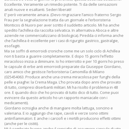
Eccellente. Veramente un rimedio potente. Ti da delle sensazioni
anali nuove e esaltanti. Sederi liberati!
E’ però veramente amara. (Devo ringraziare l’amico fraterno Sergio
Frau per la segnalazione tratta da un giornale e l’erboristeria
Monticos di Nuoro per aver scritto il suddetto articolo. Mi ha anche
spedito l’achillea da raccolta selvatica. In alternativa Aboca e altre
aziende ne commercializzano di biologica). Piredda ci informa anche
che l’achillea è eccellente per i casi di rigurgito gastrico, gastralgie,
esofagiti.
Ma se soffri di emorroidi croniche come me un solo ciclo di Achillea
non ti basta a guarire completamente. E dopo 15 giorni l’effetto
miracoloso inizia a diminuire. Io ho interrotto e per 10 giorni ho preso
le capsule di erbe anti emorroidi preparate da Giuseppe Giordano,
caro amico che gestisce l’erboristeria Camomilla di Milano
(025454063. Produce anche una crema miracolosa per funghi della
pelle e piaghe: la Crema Maga. L’ho provata dopo anni che provato
di tutto, compresi diserbanti militari. Mi ha risolto il problema in 48
ore. E quando dico che ho provato di tutto dico di tutto. Come puoi
evincere da questo articolo ho un rapporto maniacale con i
medicamenti).
Giordano ocnsiglia anche di mangiare molta lattuga, soncino e
valeriana. E io aggiungo che rape, cavoli e verze sono ottimi
antinfiammatori. E anche i carciofi e i mirtilli producono effetti ottimi
(anche per le cistiti).
Mi è sembrato buono anche il consiglio di assumere capsule di vite