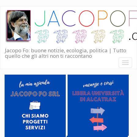
Salta
al
contenuto
principale
Jacopo Fo: buone notizie, ecologia, politica | Tutto
quello che gli altri non ti raccontano
Toggl
naviga