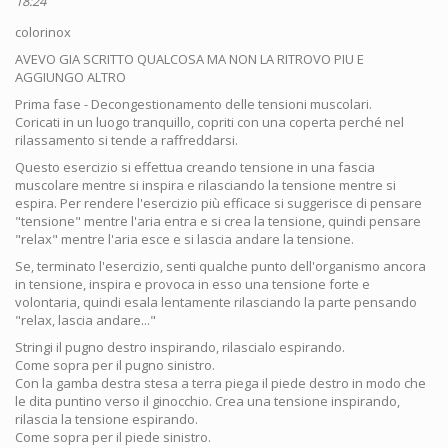
18:24
colorinox
AVEVO GIA SCRITTO QUALCOSA MA NON LA RITROVO PIU E
AGGIUNGO ALTRO
Prima fase - Decongestionamento delle tensioni muscolari.
Coricati in un luogo tranquillo, copriti con una coperta perché nel
rilassamento si tende a raffreddarsi.
Questo esercizio si effettua creando tensione in una fascia
muscolare mentre si inspira e rilasciando la tensione mentre si
espira. Per rendere l'esercizio più efficace si suggerisce di pensare
"tensione" mentre l'aria entra e si crea la tensione, quindi pensare
"relax" mentre l'aria esce e si lascia andare la tensione.
Se, terminato l'esercizio, senti qualche punto dell'organismo ancora
in tensione, inspira e provoca in esso una tensione forte e
volontaria, quindi esala lentamente rilasciando la parte pensando
"relax, lascia andare..."
Stringi il pugno destro inspirando, rilascialo espirando.
Come sopra per il pugno sinistro.
Con la gamba destra stesa a terra piega il piede destro in modo che
le dita puntino verso il ginocchio. Crea una tensione inspirando,
rilascia la tensione espirando.
Come sopra per il piede sinistro.