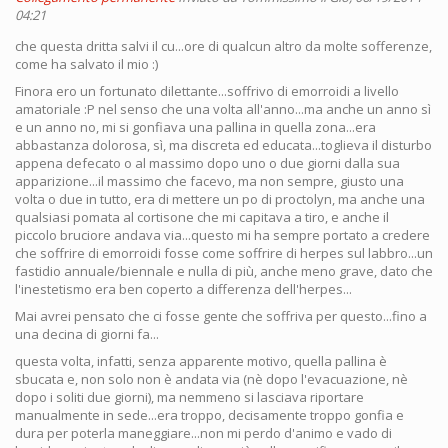
04:21
che questa dritta salvi il cu...ore di qualcun altro da molte sofferenze,
come ha salvato il mio :)
Finora ero un fortunato dilettante...soffrivo di emorroidi a livello
amatoriale :P nel senso che una volta all'anno...ma anche un anno sì
e un anno no, mi si gonfiava una pallina in quella zona...era
abbastanza dolorosa, sì, ma discreta ed educata...toglieva il disturbo
appena defecato o al massimo dopo uno o due giorni dalla sua
apparizione...il massimo che facevo, ma non sempre, giusto una
volta o due in tutto, era di mettere un po di proctolyn, ma anche una
qualsiasi pomata al cortisone che mi capitava a tiro, e anche il
piccolo bruciore andava via...questo mi ha sempre portato a credere
che soffrire di emorroidi fosse come soffrire di herpes sul labbro...un
fastidio annuale/biennale e nulla di più, anche meno grave, dato che
l'inestetismo era ben coperto a differenza dell'herpes...
Mai avrei pensato che ci fosse gente che soffriva per questo...fino a
una decina di giorni fa...
questa volta, infatti, senza apparente motivo, quella pallina è
sbucata e, non solo non è andata via (nè dopo l'evacuazione, nè
dopo i soliti due giorni), ma nemmeno si lasciava riportare
manualmente in sede...era troppo, decisamente troppo gonfia e
dura per poterla maneggiare...non mi perdo d'animo e vado di