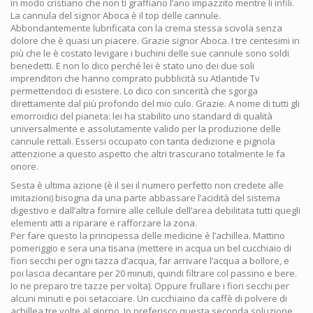
in modo cristiano che non ti graffiano l’ano impazzito mentre li infili.
La cannula del signor Aboca è il top delle cannule.
Abbondantemente lubrificata con la crema stessa scivola senza
dolore che è quasi un piacere. Grazie signor Aboca. I tre centesimi in
più che le è costato levigare i buchini delle sue cannule sono soldi
benedetti. E non lo dico perché lei è stato uno dei due soli
imprenditori che hanno comprato pubblicità su Atlantide Tv
permettendoci di esistere. Lo dico con sincerità che sgorga
direttamente dal più profondo del mio culo. Grazie. A nome di tutti gli
emorroidici del pianeta: lei ha stabilito uno standard di qualità
universalmente e assolutamente valido per la produzione delle
cannule rettali. Essersi occupato con tanta dedizione e pignola
attenzione a questo aspetto che altri trascurano totalmente le fa
onore.
Sesta è ultima azione (è il sei il numero perfetto non credete alle
imitazioni) bisogna da una parte abbassare l’acidità del sistema
digestivo e dall’altra fornire alle cellule dell’area debilitata tutti quegli
elementi atti a riparare e rafforzare la zona.
Per fare questo la principessa delle medicine è l’achillea. Mattino
pomeriggio e sera una tisana (mettere in acqua un bel cucchiaio di
fiori secchi per ogni tazza d’acqua, far arrivare l’acqua a bollore, e
poi lascia decantare per 20 minuti, quindi filtrare col passino e bere.
Io ne preparo tre tazze per volta). Oppure frullare i fiori secchi per
alcuni minuti e poi setacciare. Un cucchiaino da caffè di polvere di
achillea tre volte al giorno. Io preferisco questa seconda soluzione.