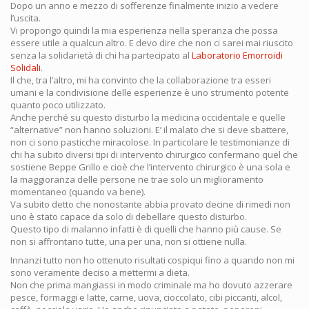
Dopo un anno e mezzo di sofferenze finalmente inizio a vedere
l’uscita.
Vi propongo quindi la mia esperienza nella speranza che possa
essere utile a qualcun altro. E devo dire che non ci sarei mai riuscito
senza la solidarietà di chi ha partecipato al
Laboratorio Emorroidi
Solidali
.
Il che, tra l’altro, mi ha convinto che la collaborazione tra esseri
umani e la condivisione delle esperienze è uno strumento potente
quanto poco utilizzato.
Anche perché su questo disturbo la medicina occidentale e quelle
“alternative” non hanno soluzioni. E’ il malato che si deve sbattere,
non ci sono pasticche miracolose. In particolare le testimonianze di
chi ha subito diversi tipi di intervento chirurgico confermano quel che
sostiene Beppe Grillo e cioè che l’intervento chirurgico è una sola e
la maggioranza delle persone ne trae solo un miglioramento
momentaneo (quando va bene).
Va subito detto che nonostante abbia provato decine di rimedi non
uno è stato capace da solo di debellare questo disturbo.
Questo tipo di malanno infatti è di quelli che hanno più cause. Se
non si affrontano tutte, una per una, non si ottiene nulla.
Innanzi tutto non ho ottenuto risultati cospiqui fino a quando non mi
sono veramente deciso a mettermi a dieta.
Non che prima mangiassi in modo criminale ma ho dovuto azzerare
pesce, formaggi e latte, carne, uova, cioccolato, cibi piccanti, alcol,