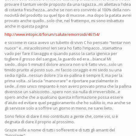
provare il tantum verde proposto da una ragazza...mi allettava l'idea
di cotanta freschezza...anche se non ero convinto al 100% della non-
nocività del prodotto su quel tipo di mucose...ma dopo la patata avrei
provato anche quello...solo che, nel frattempo, mi sono imbattuto
anche in questa pagina
http://www.intopic.it/forum/salute/emorroidi/46154/
e siccome in casa avevo un tubetto di vivin C ho pensato "tentar non
nuoce" e...miracolissimo! Ieri sera ho fatto l'impacco...stamattina
vado per fare il lavaggio e quando passo la carta igienica per
togliere il grosso del sangue, la guardo ed era....bianca! Mi
siedo...dopo 5 minuti il dolore ancora non si è fatto vivo...solo un
timido prurito al posto suo...mi faccio coraggio e mi siedo su una
sedia rigida...nessun dolore :) la ex-pallina è sempre lì, ma per la
prima volta...si lascia "manovrare" e riportare parzialmente in
sede...il mio unico rimpianto è non averci provato prima che la pallina
divenisse un salsicciotto...spero non sia nulla di irreversibile...e
spero anche che a qualcuno questa informazione possa essere
d'aiuto ed evitare quel peggioramento che ho subìto io, ma anche se
gli servisse solo a soffrire un giorno in meno, ne sarei lieto.
Sono felice di dare il mio contributo a gente che, come voi, si è
degnata di dare il proprio al prossimo.
Grazie mille a nome di tutti i sofferenti e di tutti gli amanti del
"bricolage".