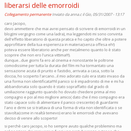
liberarsi delle emorroidi
Collegamento permanente
Inviato da
anna.c
il Gio, 05/31/2007 - 13:17
caro Jacopo,
devo ammettere che mai avrei pensato di scrivere di emorroidi in un
blog(mi vergogno come una ladra), ma leggendoti mi sono convinta
dell'effetto liberatorio di questa pratica e ho capito che oltre a potere
approfittare della tua esperienza in materia(senza offesa eh!)
poteva essere liberatorio anche per me(almeno quanto lo è stato
scoprire che non ero l'unica vittima!!!).
dunque...due giorni fa ero al cinema e nonostante le poltrone
comodissime per tutta la durata del film mi ha tormantato una
sensazione acuta di prurito e fastidio, arrivata a casa, sotto la
doccia, ho scoperto l'arcano...il mio adorato culo era stato invaso da
una forma non identificata!!!!il panico si è impadronito di me e mi ha
abbandonata solo quando è stato sopraffatto dal grado di
umiliazione raggiunto quando ho dovuto chiedere prima al mio
compagno e poi al mio migliore amico( dato che il mio compagno era
stato capace solo di alimentare il panico crescente) di guardarmi
l'ano e dirmi se si trattava di una forma di vita non identificata o se
stavolta(come in realtà temevo) erano le emorroidi che avevano
deciso di venire allo scoperto!
si perchè caro jacopo, io ho sempre avuto qualche problemino ma