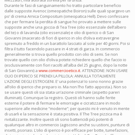
Mezzadri, mia adorata sorella per la dritta.
Durante le fasi di sanguinamento ho tratto particolare beneficio
dalle supposte Avenoc (omeopatiche Boiron) sulle quali spargevo un
po’ di crema Arnica Compositum (omeopatica Hell). Devo confessare
che per fermare la perdita di sangue ho provato a mettere sulle
supposte anche una goccia di Tea Tree (olio essenziale dell’albero
del te) o di lavanda (olio essenziale) e olio di iperico o di San
Giovanni (macerato di fiori di iperico in olio d’oliva extravergine
spremuto a freddo in un barattolo lasciato al sole per 40 giorni. Poi si
filtra il tutto facendolo passare in 4 strati di garza. In commercio
generalmente si trova quello prodotto con olio di semi. Se non
trovate quello con olio d’oliva potete richiedere quello che faccio io
(esclusivamente con fiori racolti all’alba del 25 giugno, dopo la notte
di San Giovanni) a
www.commercioetico.it
. ATTENZIONE: NON USARE
OLIO DI IPERICO SE PRENDI LA PILLOLA: ANNULLA TOTALMENTE
L’AZIONE DEGLI ESTROGENI. E’ una potenza! Io sono nonno grazie
all’olio di iperico che preparo io. Ma non l’ho fatto apposta.). Non so
se usare questi oli sia stata un’azione criminale (aspetto pareri
illuminati). Comunque la registro. Questi oli hanno sulle ferite
esterne il potere di fermare le emorragie e cicratizzare in modo
superiore alle medicine “moderne”; per questo mi è venuto in mente
di usarli e la sensazione è stata positiva. Il The Tree pizzica ma è
rivitalizzante. Inoltre questi oli sono battericidi più potenti di
qualunque altro in commercio (agiscono anche su ustioni, punture di
insetti, psoriasi. L’olio di iperico è poi efficace per botte, tumefazioni,