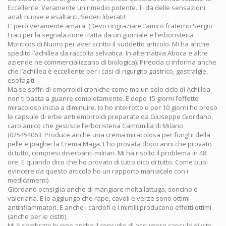
Eccellente. Veramente un rimedio potente. Ti da delle sensazioni
anali nuove e esaltanti. Sederi liberati!
E’ però veramente amara. (Devo ringraziare l’amico fraterno Sergio
Frau per la segnalazione tratta da un giornale e l’erboristeria
Monticos di Nuoro per aver scritto il suddetto articolo. Mi ha anche
spedito l’achillea da raccolta selvatica. In alternativa Aboca e altre
aziende ne commercializzano di biologica). Piredda ci informa anche
che l’achillea è eccellente per i casi di rigurgito gastrico, gastralgie,
esofagiti.
Ma se soffri di emorroidi croniche come me un solo ciclo di Achillea
non ti basta a guarire completamente. E dopo 15 giorni l’effetto
miracoloso inizia a diminuire. Io ho interrotto e per 10 giorni ho preso
le capsule di erbe anti emorroidi preparate da Giuseppe Giordano,
caro amico che gestisce l’erboristeria Camomilla di Milano
(025454063. Produce anche una crema miracolosa per funghi della
pelle e piaghe: la Crema Maga. L’ho provata dopo anni che provato
di tutto, compresi diserbanti militari. Mi ha risolto il problema in 48
ore. E quando dico che ho provato di tutto dico di tutto. Come puoi
evincere da questo articolo ho un rapporto maniacale con i
medicamenti).
Giordano ocnsiglia anche di mangiare molta lattuga, soncino e
valeriana. E io aggiungo che rape, cavoli e verze sono ottimi
antinfiammatori. E anche i carciofi e i mirtilli producono effetti ottimi
(anche per le cistiti).
Mi è sembrato buono anche il consiglio di assumere capsule di vite