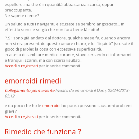
espellere, ma che è in quantità abbastanza scarsa, eppur
preoccupante.
Ne sapete niente?
Un saluto a tutti i naviganti, e scusate se sembro angosciato... in
effetti lo sono, e so già che non farà bene là sotto!
P.S.: sono già andato dal dottore, qualche mese fa, quando ancora
non si era presentato questo umore chiaro, e lui "liquidò" (scusate il
gioco di parole!) la cosa con eccessiva superficialità.
In attesa di cambiare medico curante, stavo cercando di informarmi
e tranquillizzarmi, ma con scarsi risultati...
Accedi
o
registrati
per inserire commenti.
emorroidi rimedi
Collegamento permanente
Inviato da
emorroidi
il Dom, 02/24/2013 -
03:12
e da poco che ho le
emorroidi
ho paura possono causarmi problemi
gravi ?
Accedi
o
registrati
per inserire commenti.
Rimedio che funziona ?