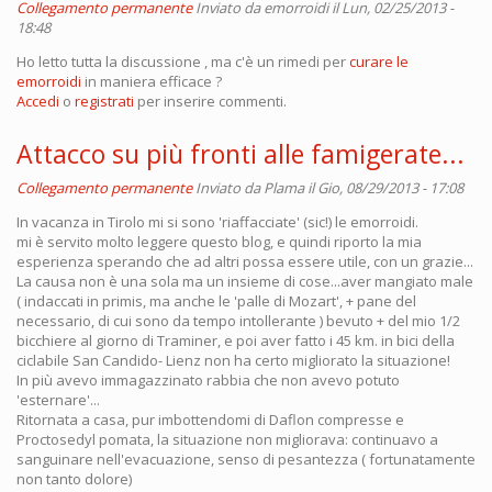
Collegamento permanente
Inviato da
emorroidi
il Lun, 02/25/2013 -
18:48
Ho letto tutta la discussione , ma c'è un rimedi per
curare le
emorroidi
in maniera efficace ?
Accedi
o
registrati
per inserire commenti.
Attacco su più fronti alle famigerate...
Collegamento permanente
Inviato da
Plama
il Gio, 08/29/2013 - 17:08
In vacanza in Tirolo mi si sono 'riaffacciate' (sic!) le emorroidi.
mi è servito molto leggere questo blog, e quindi riporto la mia
esperienza sperando che ad altri possa essere utile, con un grazie...
La causa non è una sola ma un insieme di cose...aver mangiato male
( indaccati in primis, ma anche le 'palle di Mozart', + pane del
necessario, di cui sono da tempo intollerante ) bevuto + del mio 1/2
bicchiere al giorno di Traminer, e poi aver fatto i 45 km. in bici della
ciclabile San Candido- Lienz non ha certo migliorato la situazione!
In più avevo immagazzinato rabbia che non avevo potuto
'esternare'...
Ritornata a casa, pur imbottendomi di Daflon compresse e
Proctosedyl pomata, la situazione non migliorava: continuavo a
sanguinare nell'evacuazione, senso di pesantezza ( fortunatamente
non tanto dolore)