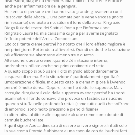
distorsioni, piaghe da chemioterapia. L’olio di Tea Tree è efficace
anche per infiammazioni della gengiva).
Ho sentito di persone che hanno tratto grande giovamento con il
Ruscoven della Aboca. E’ una pomata per le vene varicose (molto
rinfrescante) che aiuta a ricostituire il tono della zona. Ringrazio
Diego Ruiz del teatro dei Satiri di Roma per l'informazione.
Ringrazio Laura Fo, mia carissima cugina per avermi segnalato
l’effetto potente dell'Arnica Compositum.
Cito così tante creme perché ho notato che il loro effetto migliore è
nei primi giorni. Poi tende a affievolirsi. Quindi credo che la soluzione
più efficiente sia alternarne almeno tre o quattro.
Attenzione: queste creme, quando c’è irritazione interna,
andrebbero infilate anche nei primi centimetri del retto.
A questo scopo si può usare il dito mignolo abbondantemente
cosparso di crema. Se la situazione è particolarmente gonfia è
un’operazione difficile. In questo caso la crema migliore è l’Avenoc
perché è molto densa. Oppure, come ho detto, le supposte. Ma vi
consiglio di tagliare il culo della supposta Avenoc perché ha i bordi
acuminati e il fondo concavo che provoca un fastidioso risucchio
quando si tuffa nelle profondità rettali (come tutti quelli che soffrono
di emorroidi sono molto precisino e pieno di fisime).
In alternativa al dito e alle supposte alcune creme sono dotate di
cannule bucherellate.
E qui il signor Aboca dimostra di essere un vero signore. Infatti solo
la sua crema Fitoroid è abbinata a una cannula con dei buchini fatti