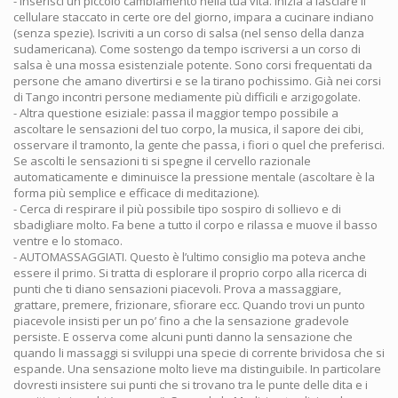
- Inserisci un piccolo cambiamento nella tua vita. Inizia a lasciare il
cellulare staccato in certe ore del giorno, impara a cucinare indiano
(senza spezie). Iscriviti a un corso di salsa (nel senso della danza
sudamericana). Come sostengo da tempo iscriversi a un corso di
salsa è una mossa esistenziale potente. Sono corsi frequentati da
persone che amano divertirsi e se la tirano pochissimo. Già nei corsi
di Tango incontri persone mediamente più difficili e arzigogolate.
- Altra questione esiziale: passa il maggior tempo possibile a
ascoltare le sensazioni del tuo corpo, la musica, il sapore dei cibi,
osservare il tramonto, la gente che passa, i fiori o quel che preferisci.
Se ascolti le sensazioni ti si spegne il cervello razionale
automaticamente e diminuisce la pressione mentale (ascoltare è la
forma più semplice e efficace di meditazione).
- Cerca di respirare il più possibile tipo sospiro di sollievo e di
sbadigliare molto. Fa bene a tutto il corpo e rilassa e muove il basso
ventre e lo stomaco.
- AUTOMASSAGGIATI. Questo è l’ultimo consiglio ma poteva anche
essere il primo. Si tratta di esplorare il proprio corpo alla ricerca di
punti che ti diano sensazioni piacevoli. Prova a massaggiare,
grattare, premere, frizionare, sfiorare ecc. Quando trovi un punto
piacevole insisti per un po’ fino a che la sensazione gradevole
persiste. E osserva come alcuni punti danno la sensazione che
quando li massaggi si sviluppi una specie di corrente brividosa che si
espande. Una sensazione molto lieve ma distinguibile. In particolare
dovresti insistere sui punti che si trovano tra le punte delle dita e i