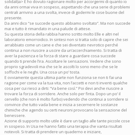
solidali)a> E ho dovuto ragionare molto per accorgermi di quanto io
da anni ormai viva in sospeso, aspettando che una serie di problemi
centrali arrivino a una svolta, invece di godermi le cose buone del
presente.
Da anni dico “se succede questo abbiamo svoltato”. Ma non succede
mai e tutto è rimandato in una palude di attese.
Su questa storia della rabbia hanno scritto molto Elle e altri nel
laboratorio emorroidico. In sintesi non si tratta solo di capire che sei
arrabbiato come un cane e che sei diventato nevrotico perché
continui a non riuscire a uscire da un’accerchiamento. Si tratta di
aver la pazienza e la forza di stare a guardare cosa succede
quando ti prende l’ira. Ascoltare le sensazioni. Vedere che sono
proprio sgradevoli ma che se le ascolti lo sono meno che se le
soffochi e le neghi. Una cosa un po’ tosta.
E ovviamente questa ultima parte non funziona se non ti fai una
ragione per come va la tua vita, non l’accetti e non ti inventi qualche
cosa per cui riesci a dirti: “Va bene così.” Poi devi anche riuscire a
trovare la forza di sorridere. Anche solo per finta. Dopo un po’ il
cervello (che non è molto furbo) vedendo che continui a sorridere si
convince che tutto vada bene e inizia a secernere le sostanze
chimiche che agendo su certi neuroni provocano la sensazione del
benessere.
Azione di supporto molto utile è dare un taglio alle tante piccole cose
in sospeso. In Usa ne hanno fatto una terapia che vanta risultati
notevoli. Si tratta di prendere un quaderno e iniziare,