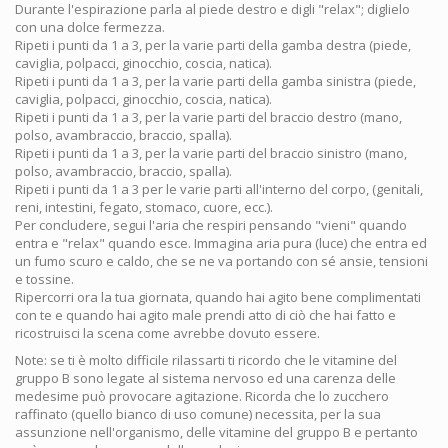
Durante l'espirazione parla al piede destro e digli "relax"; diglielo
con una dolce fermezza.
Ripeti i punti da 1 a 3, per la varie parti della gamba destra (piede,
caviglia, polpacci, ginocchio, coscia, natica).
Ripeti i punti da 1 a 3, per la varie parti della gamba sinistra (piede,
caviglia, polpacci, ginocchio, coscia, natica).
Ripeti i punti da 1 a 3, per la varie parti del braccio destro (mano,
polso, avambraccio, braccio, spalla).
Ripeti i punti da 1 a 3, per la varie parti del braccio sinistro (mano,
polso, avambraccio, braccio, spalla).
Ripeti i punti da 1 a 3 per le varie parti all'interno del corpo, (genitali,
reni, intestini, fegato, stomaco, cuore, ecc.).
Per concludere, segui l'aria che respiri pensando "vieni" quando
entra e "relax" quando esce. Immagina aria pura (luce) che entra ed
un fumo scuro e caldo, che se ne va portando con sé ansie, tensioni
e tossine.
Ripercorri ora la tua giornata, quando hai agito bene complimentati
con te e quando hai agito male prendi atto di ciò che hai fatto e
ricostruisci la scena come avrebbe dovuto essere.
Note: se ti è molto difficile rilassarti ti ricordo che le vitamine del
gruppo B sono legate al sistema nervoso ed una carenza delle
medesime può provocare agitazione. Ricorda che lo zucchero
raffinato (quello bianco di uso comune) necessita, per la sua
assunzione nell'organismo, delle vitamine del gruppo B e pertanto