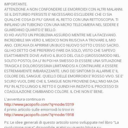
IMPORTANTE.
ATTENZIONE A NON CONFONDERE LE EMORROIDI CON ALTRI MALANNI.
SE IL DISTURBO PERSISTE E’ NECESSARIO ESCLUDERE CHE CI SIA
QUALCHE COSA DI PIU’ GRAVE AL RETTO CON UNA RETTOSCOPIA. TI
INFILANO UN TUBICINO CON UNA MICRO TELECAMERA NEL SEDERE E
GUARDANO QUANTO E’ BELLO.
IO HO AVUTO UN PROBLEMA ASSURDO MENTRE ME LA FACEVANO.
INCREDIBILE MA VERO IL MEDICO NON RIUSCIVA A TROVARE IL MIO
ANO. CERCAVA DI APRIRMI UN BUCO NUOVO SOTTO L’OSSO SACRO.
GLI HO DETTO CHE PREFERIVO FARE DA SOLO, VISTO CHE SAPEVO
ESATTAMENTE DOVE AVEVO IL BUCO DEL CULO (GROSSOMODO NEL
SOLITO POSTO). DA LI’ IN POI HA SMESSO DI ESSERE UNA SITUAZIONE
TRAGICA E DOLOROSISSIMA LIMITANDOSI A CONTINUARE A ESSERE
ESTREMAMENTE IMBARAZZANTE. UNO DEI SINTOMI DI ALLARME E’ IL
COLORE DEL SANGUE. QUELLO DELLE EMORROIDI E’ ROSSO VIVO. SE E’
SCURO VUOL DIRE CHE IL SANGUE NON PROVIENE DALL’ANO MA DA
PIU’ IN ALTO LUNGO IL RETTO E QUINDI HA INIZIATO IL PROCESSO DI
COAGULAZIONE CAMBIANDO COLORE. IL CHE NON E’ BENE.
L'avventura continua in
http://www.jacopofo.com/?q=node/3319
il primo articolo sulle emorroidi lo trovi in
http://www.jacopofo.com/?q=node/1918
Ps: Le idee generali di questo articolo sono sviluppate nel libro “La
rivoluzione pigra” disponibile gratisi su questo blog e su