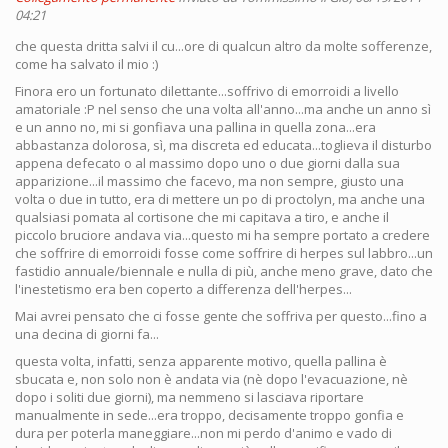
04:21
che questa dritta salvi il cu...ore di qualcun altro da molte sofferenze,
come ha salvato il mio :)
Finora ero un fortunato dilettante...soffrivo di emorroidi a livello
amatoriale :P nel senso che una volta all'anno...ma anche un anno sì
e un anno no, mi si gonfiava una pallina in quella zona...era
abbastanza dolorosa, sì, ma discreta ed educata...toglieva il disturbo
appena defecato o al massimo dopo uno o due giorni dalla sua
apparizione...il massimo che facevo, ma non sempre, giusto una
volta o due in tutto, era di mettere un po di proctolyn, ma anche una
qualsiasi pomata al cortisone che mi capitava a tiro, e anche il
piccolo bruciore andava via...questo mi ha sempre portato a credere
che soffrire di emorroidi fosse come soffrire di herpes sul labbro...un
fastidio annuale/biennale e nulla di più, anche meno grave, dato che
l'inestetismo era ben coperto a differenza dell'herpes...
Mai avrei pensato che ci fosse gente che soffriva per questo...fino a
una decina di giorni fa...
questa volta, infatti, senza apparente motivo, quella pallina è
sbucata e, non solo non è andata via (nè dopo l'evacuazione, nè
dopo i soliti due giorni), ma nemmeno si lasciava riportare
manualmente in sede...era troppo, decisamente troppo gonfia e
dura per poterla maneggiare...non mi perdo d'animo e vado di