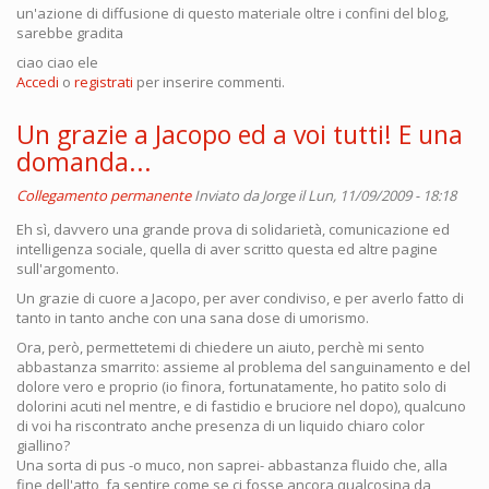
un'azione di diffusione di questo materiale oltre i confini del blog,
sarebbe gradita
ciao ciao ele
Accedi
o
registrati
per inserire commenti.
Un grazie a Jacopo ed a voi tutti! E una
domanda...
Collegamento permanente
Inviato da
Jorge
il Lun, 11/09/2009 - 18:18
Eh sì, davvero una grande prova di solidarietà, comunicazione ed
intelligenza sociale, quella di aver scritto questa ed altre pagine
sull'argomento.
Un grazie di cuore a Jacopo, per aver condiviso, e per averlo fatto di
tanto in tanto anche con una sana dose di umorismo.
Ora, però, permettetemi di chiedere un aiuto, perchè mi sento
abbastanza smarrito: assieme al problema del sanguinamento e del
dolore vero e proprio (io finora, fortunatamente, ho patito solo di
dolorini acuti nel mentre, e di fastidio e bruciore nel dopo), qualcuno
di voi ha riscontrato anche presenza di un liquido chiaro color
giallino?
Una sorta di pus -o muco, non saprei- abbastanza fluido che, alla
fine dell'atto, fa sentire come se ci fosse ancora qualcosina da