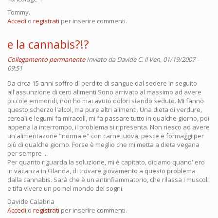
Tommy.
Accedi
o
registrati
per inserire commenti.
e la cannabis?!?
Collegamento permanente
Inviato da
Davide C.
il Ven, 01/19/2007 -
09:51
Da circa 15 anni soffro di perdite di sangue dal sedere in seguito
all'assunzione di certi alimenti.Sono arrivato al massimo ad avere
piccole emmoridi, non ho mai avuto dolori stando seduto. Mi fanno
questo scherzo l'alcol, ma pure altri alimenti. Una dieta di verdure,
cereali e legumi fa miracoli, mi fa passare tutto in qualche giorno, poi
appena la interrompo, il problema si ripresenta. Non riesco ad avere
un'alimentazone "normale" con carne, uova, pesce e formaggi per
più di qualche giorno. Forse è meglio che mi metta a dieta vegana
per sempre ...
Per quanto riguarda la soluzione, mi è capitato, diciamo quand' ero
in vacanza in Olanda, di trovare giovamento a questo problema
dalla cannabis. Sarà che è un antinfiammatorio, che rilassa i muscoli
e tifa vivere un po nel mondo dei sogni.
Davide Calabria
Accedi
o
registrati
per inserire commenti.