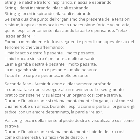
Stringi le natiche tra loro inspirando, rilasciale espirando.
Stringi i denti inspirando, rilasciali espirando.
Stringi gli occhi inspirando, rilasciali espirando.
Se senti qualche punto dell'organismo che presenta delle tensioni
residue, inspira e provoca in esso una tensione forte e volontaria,
quindi espira lentamente rilasciando la parte e pensando: "relax...
lascia andare..."
Formula mentalmente le frasi seguenti e prendi consapevolezza del
fenomeno che vai affermando:
Il mio braccio destro è pesante... molto pesante.
Il mio braccio sinistro è pesante... molto pesante.
La mia gamba destra è pesante... molto pesante.
La mia gamba sinistra è pesante... molto pesante.
Tutto il mio corpo è pesante... molto pesante.
Seconda fase - Autoinduzione di rilassamento profondo.
In questa fase non si esegue alcun movimento. Lo svolgimento
pratico consiste nel visualizzare un organo così come si trova.
Durante l'inspirazione si chiama mentalmente l'organo, così come si
chiamerebbe un amico. Durante l'espirazione si parla all'organo e gli
si dice, con un amore determinato, la parola "relax".
Vai con gli occhi della mente al piede destro e visualizzalo così come
si trova.
Durante l'inspirazione chiama mentalmente il piede destro così
come chiameresti un amico (Piede destro...).