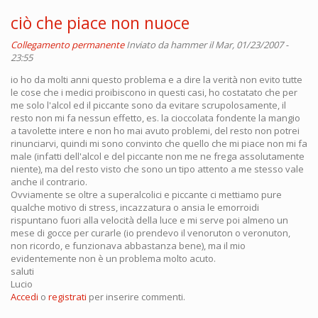
ciò che piace non nuoce
Collegamento permanente
Inviato da
hammer
il Mar, 01/23/2007 -
23:55
io ho da molti anni questo problema e a dire la verità non evito tutte
le cose che i medici proibiscono in questi casi, ho costatato che per
me solo l'alcol ed il piccante sono da evitare scrupolosamente, il
resto non mi fa nessun effetto, es. la cioccolata fondente la mangio
a tavolette intere e non ho mai avuto problemi, del resto non potrei
rinunciarvi, quindi mi sono convinto che quello che mi piace non mi fa
male (infatti dell'alcol e del piccante non me ne frega assolutamente
niente), ma del resto visto che sono un tipo attento a me stesso vale
anche il contrario.
Ovviamente se oltre a superalcolici e piccante ci mettiamo pure
qualche motivo di stress, incazzatura o ansia le emorroidi
rispuntano fuori alla velocità della luce e mi serve poi almeno un
mese di gocce per curarle (io prendevo il venoruton o veronuton,
non ricordo, e funzionava abbastanza bene), ma il mio
evidentemente non è un problema molto acuto.
saluti
Lucio
Accedi
o
registrati
per inserire commenti.