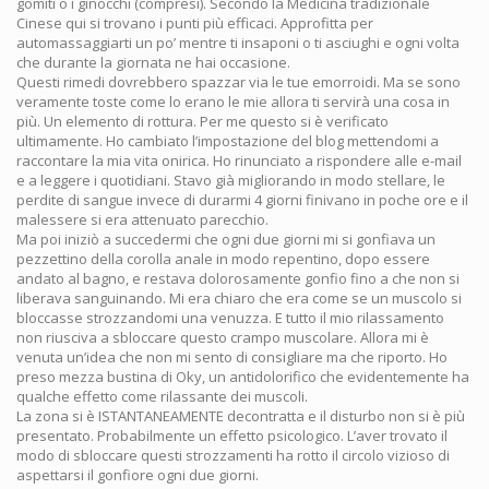
gomiti o i ginocchi (compresi). Secondo la Medicina tradizionale
Cinese qui si trovano i punti più efficaci. Approfitta per
automassaggiarti un po’ mentre ti insaponi o ti asciughi e ogni volta
che durante la giornata ne hai occasione.
Questi rimedi dovrebbero spazzar via le tue emorroidi. Ma se sono
veramente toste come lo erano le mie allora ti servirà una cosa in
più. Un elemento di rottura. Per me questo si è verificato
ultimamente. Ho cambiato l’impostazione del blog mettendomi a
raccontare la mia vita onirica. Ho rinunciato a rispondere alle e-mail
e a leggere i quotidiani. Stavo già migliorando in modo stellare, le
perdite di sangue invece di durarmi 4 giorni finivano in poche ore e il
malessere si era attenuato parecchio.
Ma poi iniziò a succedermi che ogni due giorni mi si gonfiava un
pezzettino della corolla anale in modo repentino, dopo essere
andato al bagno, e restava dolorosamente gonfio fino a che non si
liberava sanguinando. Mi era chiaro che era come se un muscolo si
bloccasse strozzandomi una venuzza. E tutto il mio rilassamento
non riusciva a sbloccare questo crampo muscolare. Allora mi è
venuta un’idea che non mi sento di consigliare ma che riporto. Ho
preso mezza bustina di Oky, un antidolorifico che evidentemente ha
qualche effetto come rilassante dei muscoli.
La zona si è ISTANTANEAMENTE decontratta e il disturbo non si è più
presentato. Probabilmente un effetto psicologico. L’aver trovato il
modo di sbloccare questi strozzamenti ha rotto il circolo vizioso di
aspettarsi il gonfiore ogni due giorni.