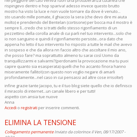
nel peggiore dei casi veniva fuori una protuberanza cutanea che
rispingevo dentro e hop spariva! adesso invece questo brutto
mostro ha visto la luce e non vuole tornare da dove è venuto...
sto usando mille pomate, il ghiaccio la sera (che devo dire mi aiuta
molto) e prendendo del Bentelan (cortisone) per bocca ma il mostro è
sempre lì...credo che si tratti dello stesso rigonfiamento di un
pezzettino della corolla anale di cui parli nel tuo intervento...solo che
io non sanguino e quindi il rigonfiamento persiste...ora dato che
appena ho letto il tuo intervento ho risposto a tutte le mail che avevo
in sospeso e che da allora nn faccio altro che ascoltare il mio ano,
che posso fare? ma soprattutto almeno tu sarai così Uomo da
tranquillizzarmi e salvarmi?(perdonami la provocazione ma tu puoi
capire quanto sia esasperata) quelli che ho accanto finora hanno
miseramente fallito!(con questo non voglio negare di amarli
profondamente...nel caso in cui pensassi ad altre cose irrisolte!)
infine grazie tante Jacopo, tu e il tuo blog siete quello che io definisco
il miracolo di internet...un canale libero e per tutti!
aspetto con ansia tue nuove
Anna
Accedi
o
registrati
per inserire commenti.
ELIMINA LA TENSIONE
Collegamento permanente
Inviato da
colorinox
il Ven, 08/17/2007 -