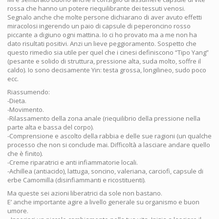
rossa che hanno un potere riequilibrante dei tessuti venosi.
Segnalo anche che molte persone dichiarano di aver avuto effetti
miracolosi ingerendo un paio di capsule di peperoncino rosso
piccante a digiuno ogni mattina. Io ci ho provato ma a me non ha
dato risultati positivi. Anzi un lieve peggioramento. Sospetto che
questo rimedio sia utile per quel che i cinesi definiscono “Tipo Yang”
(pesante e solido di struttura, pressione alta, suda molto, soffre il
caldo). Io sono decisamente Yin: testa grossa, longilineo, sudo poco
ecc.
Riassumendo:
-Dieta.
-Movimento.
-Rilassamento della zona anale (riequilibrio della pressione nella
parte alta e bassa del corpo).
-Comprensione e ascolto della rabbia e delle sue ragioni (un qualche
processo che non si conclude mai. Difficoltà a lasciare andare quello
che è finito).
-Creme riparatrici e anti infiammatorie locali.
-Achillea (antiacido), lattuga, soncino, valeriana, carciofi, capsule di
erbe Camomilla (disinfiammanti e ricostituenti).
Ma queste sei azioni liberatrici da sole non bastano.
E’ anche importante agire a livello generale su organismo e buon
umore.