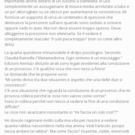
Importante anche dotarsi di un cuscino a ciambella. Io uso
semplicemente un asciugamano di misura media arrotolato a tubo e
un po’ attorcigliato su se stesso per aumentarne la consistenza. Mi
fornisce un supporto di circa un centimetro di spessore che
diminuisce la pressione sull’ano quando sono seduto a scrivere
oppure vado in auto. Ma non deve essere troppo spesso. Deve
alleggerire la pressione non eliminarla. Se il sedere è
completamente staccato “il culo pesa troppo” (non so come altro
dirlo).
La quarta questione irrinunciabile è di tipo psicologico. Secondo
Claudia Rainville (“Metamedicina. Ogni sintomo è un messaggio.”
Edizioni Amrita) i disturbi anali sono legati (evidente) alla conclusione
di un processo. C’è qualche cosa che non riesci a finire!
Le domande che lei propone sono:
“Mi sento diviso tra due situazioni e aspetto che una delle due si
concretizzi?
C’è una situazione che riguarda la conclusione di un processo che mi
provoca collera perché le cose non vanno come vorrei?
Sono in collera perché non riesco a vedere la fine di una condizione
difficile?
Le cose non avanzano nonostante io “mi faccia un culo così”?”
Ho dovuto ragionare molto sulla mia vita per riuscire a vedere
quanta rabbia nascondevo nella mia anima. Vedi l’articolo: Jacopo
lascia andare la rabbia”. Ma come faccio? (Gastrite, cistite, emorroidi