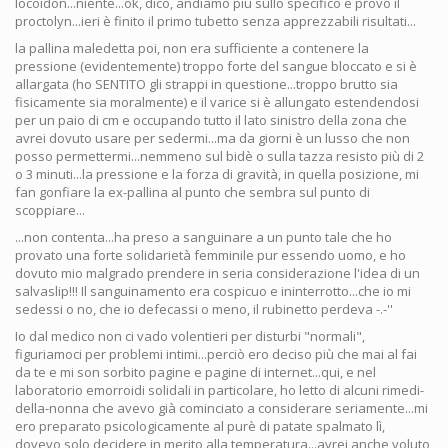
locoidon...niente...ok, dico, andiamo più sullo specifico e provo il
proctolyn...ieri è finito il primo tubetto senza apprezzabili risultati...
la pallina maledetta poi, non era sufficiente a contenere la
pressione (evidentemente) troppo forte del sangue bloccato e si è
allargata (ho SENTITO gli strappi in questione...troppo brutto sia
fisicamente sia moralmente) e il varice si è allungato estendendosi
per un paio di cm e occupando tutto il lato sinistro della zona che
avrei dovuto usare per sedermi...ma da giorni è un lusso che non
posso permettermi...nemmeno sul bidè o sulla tazza resisto più di 2
o 3 minuti...la pressione e la forza di gravità, in quella posizione, mi
fan gonfiare la ex-pallina al punto che sembra sul punto di
scoppiare...
...non contenta...ha preso a sanguinare a un punto tale che ho
provato una forte solidarietà femminile pur essendo uomo, e ho
dovuto mio malgrado prendere in seria considerazione l'idea di un
salvaslip!!! Il sanguinamento era cospicuo e ininterrotto...che io mi
sedessi o no, che io defecassi o meno, il rubinetto perdeva -.-''
Io dal medico non ci vado volentieri per disturbi "normali",
figuriamoci per problemi intimi...perciò ero deciso più che mai al fai
da te e mi son sorbito pagine e pagine di internet...qui, e nel
laboratorio emorroidi solidali in particolare, ho letto di alcuni rimedi-
della-nonna che avevo già cominciato a considerare seriamente...mi
ero preparato psicologicamente al purè di patate spalmato lì,
dovevo solo decidere in merito alla temperatura...avrei anche voluto