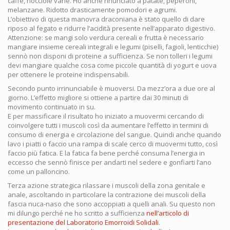
caffè, nocciole varie. Ho anche rinunciato a patate, peperoni,
melanzane. Ridotto drasticamente pomodori e agrumi.
L’obiettivo di questa manovra draconiana è stato quello di dare
riposo al fegato e ridurre l’acidità presente nell’apparato digestivo.
Attenzione: se mangi solo verdura cereali e frutta è necessario
mangiare insieme cereali integrali e legumi (piselli, fagioli, lenticchie)
sennò non disponi di proteine a sufficienza. Se non tolleri i legumi
devi mangiare qualche cosa come piccole quantità di yogurt e uova
per ottenere le proteine indispensabili.
Secondo punto irrinunciabile è muoversi. Da mezz’ora a due ore al
giorno. L’effetto migliore si ottiene a partire dai 30 minuti di
movimento continuato in su.
E per massificare il risultato ho iniziato a muovermi cercando di
coinvolgere tutti i muscoli così da aumentare l’effetto in termini di
consumo di energia e circolazione del sangue. Quindi anche quando
lavo i piatti o faccio una rampa di scale cerco di muovermi tutto, così
faccio più fatica. E la fatica fa bene perché consuma l’energia in
eccesso che sennò finisce per andarti nel sedere e gonfiarti l’ano
come un palloncino.
Terza azione strategica rilassare i muscoli della zona genitale e
anale, ascoltando in particolare la contrazione dei muscoli della
fascia nuca-naso che sono accoppiati a quelli anali. Su questo non
mi dilungo perché ne ho scritto a sufficienza
nell’articolo di
presentazione del Laboratorio Emorroidi Solidali
.