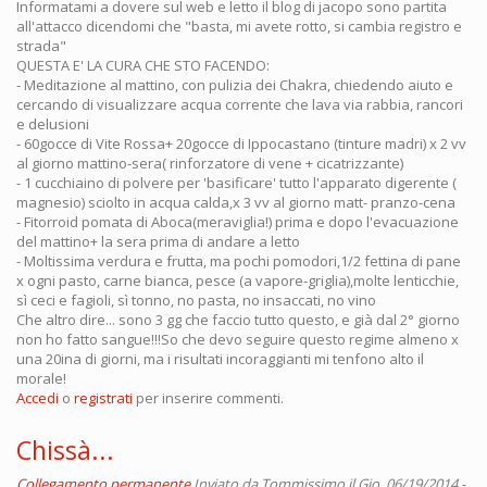
Informatami a dovere sul web e letto il blog di jacopo sono partita
all'attacco dicendomi che "basta, mi avete rotto, si cambia registro e
strada"
QUESTA E' LA CURA CHE STO FACENDO:
- Meditazione al mattino, con pulizia dei Chakra, chiedendo aiuto e
cercando di visualizzare acqua corrente che lava via rabbia, rancori
e delusioni
- 60gocce di Vite Rossa+ 20gocce di Ippocastano (tinture madri) x 2 vv
al giorno mattino-sera( rinforzatore di vene + cicatrizzante)
- 1 cucchiaino di polvere per 'basificare' tutto l'apparato digerente (
magnesio) sciolto in acqua calda,x 3 vv al giorno matt- pranzo-cena
- Fitorroid pomata di Aboca(meraviglia!) prima e dopo l'evacuazione
del mattino+ la sera prima di andare a letto
- Moltissima verdura e frutta, ma pochi pomodori,1/2 fettina di pane
x ogni pasto, carne bianca, pesce (a vapore-griglia),molte lenticchie,
sì ceci e fagioli, sì tonno, no pasta, no insaccati, no vino
Che altro dire... sono 3 gg che faccio tutto questo, e già dal 2° giorno
non ho fatto sangue!!!So che devo seguire questo regime almeno x
una 20ina di giorni, ma i risultati incoraggianti mi tenfono alto il
morale!
Accedi
o
registrati
per inserire commenti.
Chissà...
Collegamento permanente
Inviato da
Tommissimo
il Gio, 06/19/2014 -