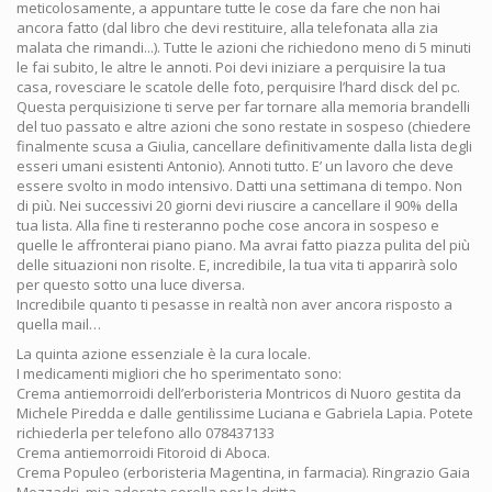
meticolosamente, a appuntare tutte le cose da fare che non hai
ancora fatto (dal libro che devi restituire, alla telefonata alla zia
malata che rimandi...). Tutte le azioni che richiedono meno di 5 minuti
le fai subito, le altre le annoti. Poi devi iniziare a perquisire la tua
casa, rovesciare le scatole delle foto, perquisire l’hard disck del pc.
Questa perquisizione ti serve per far tornare alla memoria brandelli
del tuo passato e altre azioni che sono restate in sospeso (chiedere
finalmente scusa a Giulia, cancellare definitivamente dalla lista degli
esseri umani esistenti Antonio). Annoti tutto. E’ un lavoro che deve
essere svolto in modo intensivo. Datti una settimana di tempo. Non
di più. Nei successivi 20 giorni devi riuscire a cancellare il 90% della
tua lista. Alla fine ti resteranno poche cose ancora in sospeso e
quelle le affronterai piano piano. Ma avrai fatto piazza pulita del più
delle situazioni non risolte. E, incredibile, la tua vita ti apparirà solo
per questo sotto una luce diversa.
Incredibile quanto ti pesasse in realtà non aver ancora risposto a
quella mail…
La quinta azione essenziale è la cura locale.
I medicamenti migliori che ho sperimentato sono:
Crema antiemorroidi dell’erboristeria Montricos di Nuoro gestita da
Michele Piredda e dalle gentilissime Luciana e Gabriela Lapia. Potete
richiederla per telefono allo 078437133
Crema antiemorroidi Fitoroid di Aboca.
Crema Populeo (erboristeria Magentina, in farmacia). Ringrazio Gaia