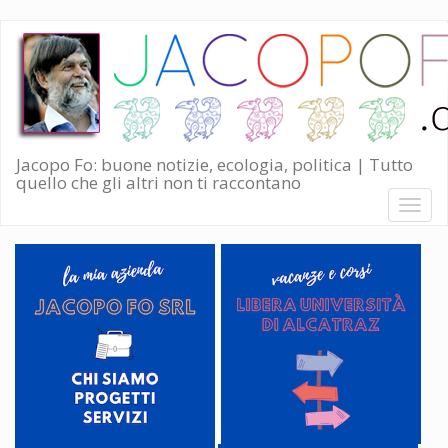
Salta
al
contenuto
principale
Jacopo Fo: buone notizie, ecologia, politica | Tutto
quello che gli altri non ti raccontano
Toggl
naviga