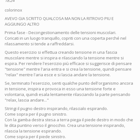
18:24
colorinox
AVEVO GIA SCRITTO QUALCOSA MA NON LA RITROVO PIU E
AGGIUNGO ALTRO
Prima fase - Decongestionamento delle tensioni muscolari.
Coricati in un luogo tranquillo, copriti con una coperta perché nel
rilassamento si tende a raffreddarsi.
Questo esercizio si effettua creando tensione in una fascia
muscolare mentre si inspira e rilasciando la tensione mentre si
espira. Per rendere l'esercizio più efficace si suggerisce di pensare
"tensione" mentre l'aria entra e si crea la tensione, quindi pensare
"relax" mentre l'aria esce e si lascia andare la tensione.
Se, terminato l'esercizio, senti qualche punto dell'organismo ancora
in tensione, inspira e provoca in esso una tensione forte e
volontaria, quindi esala lentamente rilasciando la parte pensando
"relax, lascia andare..."
Stringi il pugno destro inspirando, rilascialo espirando.
Come sopra per il pugno sinistro.
Con la gamba destra stesa a terra piega il piede destro in modo che
le dita puntino verso il ginocchio. Crea una tensione inspirando,
rilascia la tensione espirando.
Come sopra per il piede sinistro.